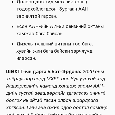
Долоон дээжид механик хольц
тодорхойлогдсон. Зургаан ААН
зөрчилтэй гарсан.
Есөн ААН-ийн АИ-92 бензиний октаны
хэмжээ бага байсан.
Дизель түлшний цитаны тоо бага,
хувийн жин бага байсан зөрчлүүд
илэрсэн.
ШӨХТГ-ын дарга Б.Бат-Эрдэнэ:
2020 оны
хоёрдугаар сард МХЕГ-аас Уул уурхай хүнд
үйлдвэрлэлийн яаманд хандаж зарим ААН-
үүдийн тусгай зөвшөөрлийг түдгэлзүүлэх хүчингүй
болгох нь зүйтэй гэсэн албан шаардлага
хүргүүлсэн. Гэвч энэ ажил одоо болтол яаманд
хийгдэхгүй байна. Тиймээс бид мөн албан