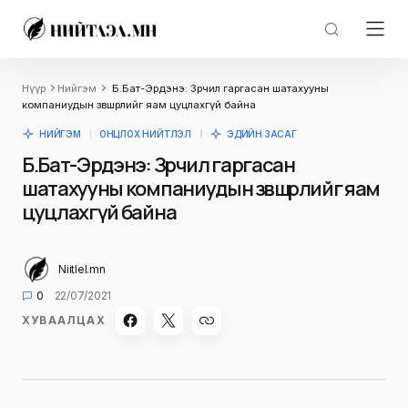
Нүүр
Нийгэм
Б.Бат-Эрдэнэ: Зөрчил гаргасан шатахууны
компаниудын зөвшөөрлийг яам цуцлахгүй байна
НИЙГЭМ
ОНЦЛОХ НИЙТЛЭЛ
ЭДИЙН ЗАСАГ
Б.Бат-Эрдэнэ: Зөрчил гаргасан
шатахууны компаниудын зөвшөөрлийг яам
цуцлахгүй байна
Niitlel.mn
0
22/07/2021
ХУВААЛЦАХ