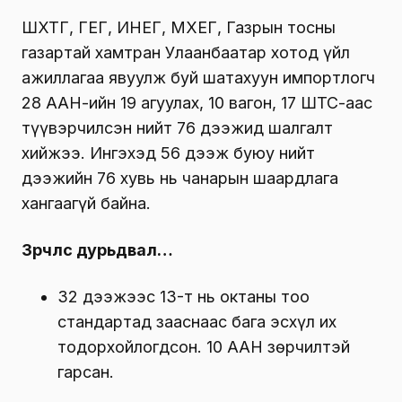
ШӨХТГ, ГЕГ, ИНЕГ, МХЕГ, Газрын тосны
газартай хамтран Улаанбаатар хотод үйл
ажиллагаа явуулж буй шатахуун импортлогч
28 ААН-ийн 19 агуулах, 10 вагон, 17 ШТС-аас
түүвэрчилсэн нийт 76 дээжид шалгалт
хийжээ. Ингэхэд 56 дээж буюу нийт
дээжийн 76 хувь нь чанарын шаардлага
хангаагүй байна.
Зөрчлөөс дурьдвал…
32 дээжээс 13-т нь октаны тоо
стандартад зааснаас бага эсхүл их
тодорхойлогдсон. 10 ААН зөрчилтэй
гарсан.