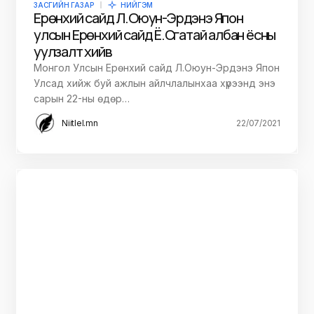
ЗАСГИЙН ГАЗАР
НИЙГЭМ
Ерөнхий сайд Л.Оюун-Эрдэнэ Япон
улсын Ерөнхий сайд Ё.Сүгатай албан ёсны
уулзалт хийв
Монгол Улсын Ерөнхий сайд Л.Оюун-Эрдэнэ Япон
Улсад хийж буй ажлын айлчлалынхаа хүрээнд энэ
сарын 22-ны өдөр…
Niitlel.mn
22/07/2021