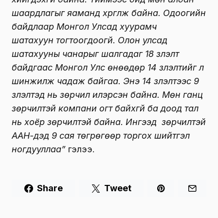
шаардлагыг яаманд хүргүүлж байна. Одоогийн
байдлаар Монгол Улсад хуурамч
шатахуун тогтоогдоогүй. Олон улсад
шатахууны чанарыг шалгадаг 18 үзүүлэлт
байдгаас Монгол Улс өнөөдөр 14 үзүүлэлтийг л
шинжилж чадаж байгаа. Энэ 14 үзүүлэлтээс 9
үзүүлэлтэд нь зөрчил илэрсэн байна. Мөн ганц
зөрчилтэй компани огт байхгүй ба доод тал
нь хоёр зөрчилтэй байна. Ингээд зөрчилтэй
ААН-үүдэд 9 сая төгрөгөөр торгох шийтгэл
ногдууллаа”
гэлээ.
Share
Tweet