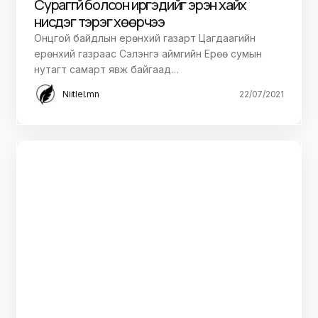
Сураггүй болсон иргэдийг эрэн хайх
нисдэг тэрэг хөөрчээ
Онцгой байдлын ерөнхий газарт Цагдаагийн
ерөнхий газраас Сэлэнгэ аймгийн Ерөө сумын
нутагт самарт явж байгаад…
Niitlel.mn
22/07/2021