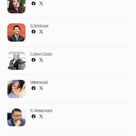
D. Sainbayar
Г. Мэнд-Ооёо
Мөнгөндалай
Р. Даваадорж