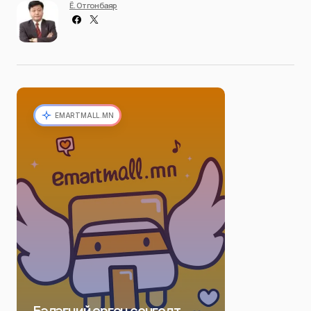
Ё. Отгонбаяр
EMARTMALL.MN
Бэлэгний өргөн сонголт