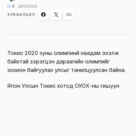
0
22/07/2021
ХУВААЛЦАХ
Токио 2020 зуны олимпинй наадам эхэлж
байхтай зэрэгцэн дараагийн олимпийг
зохион байгуулах улсыг танилцуулсан байна.
Япон Улсын Токио хотод ОУОХ-ны гишүүн
орнуудын хуралдаан болж, 2032 ээлжит
зуны олимпын наадмыг Автсрали Улсын
Брисбен хотод зохион байгуулах шийдвэр
гаргажээ.
Энэ талаар Австралийн Олимпын хорооны