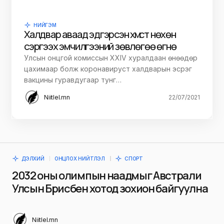
НИЙГЭМ
Халдвар аваад эдгэрсэн хүмүүст нөхөн
сэргээх эмчилгээний зөвлөгөө өгнө
Улсын онцгой комиссын XXIV хуралдаан өнөөдөр
цахимаар болж коронавируст халдварын эсрэг
вакцины гуравдугаар тунг…
Niitlel.mn
22/07/2021
ДЭЛХИЙ
ОНЦЛОХ НИЙТЛЭЛ
СПОРТ
2032 оны олимпын наадмыг Австрали
Улсын Брисбен хотод зохион байгуулна
Niitlel.mn