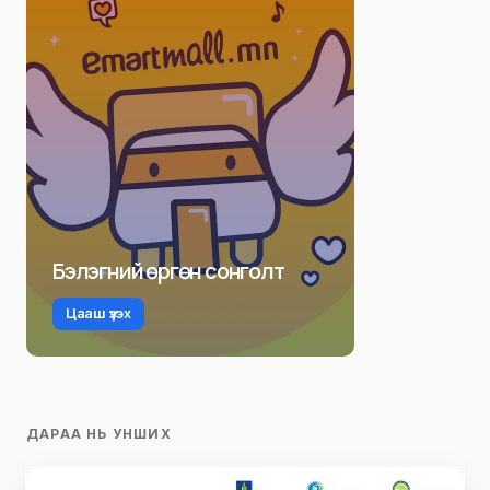
Бэлэгний өргөн сонголт
Цааш үзэх
ДАРАА НЬ УНШИХ