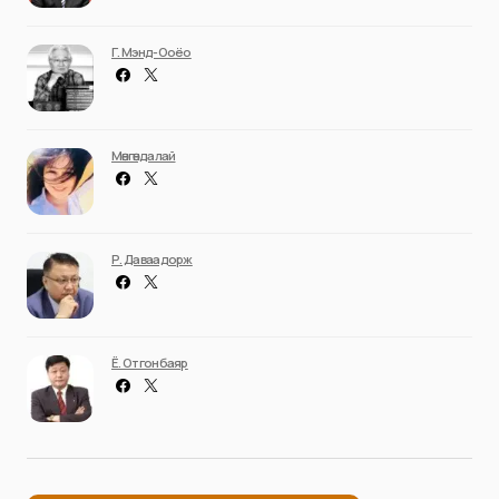
Г. Мэнд-Ооёо
Мөнгөндалай
Р. Даваадорж
Ё. Отгонбаяр