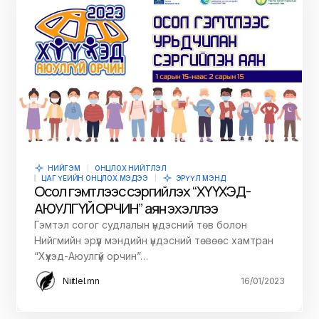
НИЙГЭМ
ОНЦЛОХ НИЙТЛЭЛ
ЦАГ ҮЕИЙН ОНЦЛОХ МЭДЭЭ
ЭРҮҮЛ МЭНД
Осол гэмтлээс сэргийлэх “ХҮҮХЭД-
АЮУЛГҮЙ ОРЧИН” аян эхэллээ
Гэмтэл согог судлалын үндэсний төв болон
Нийгмийн эрүүл мэндийн үндэсний төвөөс хамтран
“Хүүхэд-Аюулгүй орчин”…
Niitlel.mn
16/01/2023