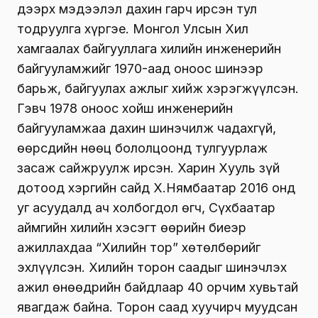
дээрх мэдээлэл дахин гарч ирсэн тул
тодруулга хүргэе. Монгол Улсын Хил
хамгаалах байгууллага хилийн инженерийн
байгууламжийг 1970-аад оноос шинээр
барьж, байгуулах ажлыг хийж хэрэгжүүлсэн.
Гэвч 1978 оноос хойш инженерийн
байгууламжаа дахин шинэчилж чадахгүй,
өөрсдийн нөөц бололцоонд тулгуурлаж
засаж сайжруулж ирсэн. Харин Хууль зүй
дотоод хэргийн сайд Х.Нямбаатар 2016 онд
уг асуудалд ач холбогдол өгч, Сүхбаатар
аймгийн хилийн хэсэгт өөрийн биеэр
ажиллахдаа “Хилийн тор” хөтөлбөрийг
эхлүүлсэн. Хилийн торон саадыг шинэчлэх
ажил өнөөдрийн байдлаар 40 орчим хувьтай
явагдаж байна. Торон саад хуучирч муудсан