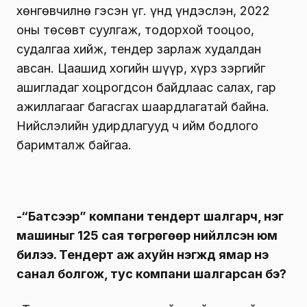
хөнгөвчилнө гэсэн үг. Үүнд үндэслэн, 2022
оны төсөвт суулгаж, тодорхой тооцоо,
судалгаа хийж, тендер зарлаж худалдан
авсан. Цаашид хогийн шүүр, хүрз зэргийг
ашигладаг хоцрогдсон байдлаас салах, гар
ажиллагааг багасгах шаардлагатай байна.
Нийслэлийн удирдлагууд ч ийм бодлого
баримталж байгаа.
-“Батсээр” компани тендерт шалгарч, нэг
машиныг 125 сая төгрөгөөр нийлүүлсэн юм
билээ. Тендерт аж ахуйн нэгжүүд ямар үнэ
санал болгож, тус компани шалгарсан бэ?