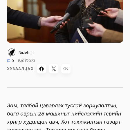
Niitlel.mn
0
16/01/2023
ХУВААЛЦАХ
Зам, талбай цэвэрлэх тусгай зориулалтын,
бага оврын 28 машиныг нийслэлийн төсвийн
хөрөнгөөр худалдан авч, Хот тохижилтын газарт
хүлээлгэн өгсөн. Тус машины үнэ болон