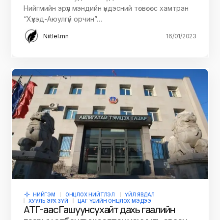
Нийгмийн эрүүл мэндийн үндэсний төвөөс хамтран
“Хүүхэд-Аюулгүй орчин”…
Niitlel.mn
16/01/2023
НИЙГЭМ
ОНЦЛОХ НИЙТЛЭЛ
ҮЙЛ ЯВДАЛ
ХУУЛЬ ЭРХ ЗҮЙ
ЦАГ ҮЕИЙН ОНЦЛОХ МЭДЭЭ
АТГ-аас Гашуунсухайт дахь гаалийн