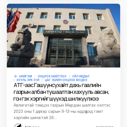
НИЙГЭМ
ОНЦЛОХ НИЙТЛЭЛ
ҮЙЛ ЯВДАЛ
ХУУЛЬ ЭРХ ЗҮЙ
ЦАГ ҮЕИЙН ОНЦЛОХ МЭДЭЭ
АТГ-аас Гашуунсухайт дахь гаалийн
газрын албан тушаалтан хахууль авсан,
өгсөн гэх хэргийг шүүхэд шилжүүлжээ
Авлигатай тэмцэх газрын Мөрдөн шалгах хэлтэс
2023 оны 1 дүгээр сарын 9-13-ны өдрүүдэд гэмт
хэргийн шинжтэй 26…