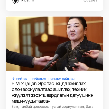
Niitlel.mn
16/01/2023
НИЙГЭМ
НИЙСЛЭЛ
ОНЦЛОХ НИЙТЛЭЛ
Б.Мөнхцэцэг: Эрс тэс нөхцөлд ажиллах,
олон зориулалтаар ашиглах, техник
үзүүлэлт зэрэг шаардлагын дагуу шинэ
машинуудыг авсан
Зам, талбай цэвэрлэх тусгай зориулалтын, бага