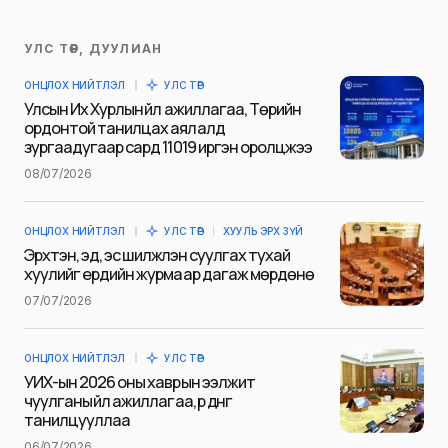
УЛС ТӨР, ДУУЛИАН
Таны имэйл хаягийг нийтлэхгүй.
ОНЦЛОХ НИЙТЛЭЛ
УЛС ТӨР
Шаардлагатай талбаруудыг
*
гэж
Улсын Их Хурлын үйл ажиллагаа, Төрийн
тэмдэглэсэн
ордонтой танилцах аялалд
зургаадугаар сард 11019 иргэн оролцжээ
Name
*
08/07/2026
ОНЦЛОХ НИЙТЛЭЛ
УЛС ТӨР
ХУУЛЬ ЭРХ ЗҮЙ
E-mail
*
Эрхтэн, эд, эс шилжүүлэн суулгах тухай
хуулийг ердийн журмаар дагаж мөрдөнө
07/07/2026
Сэтгэгдэл
*
ОНЦЛОХ НИЙТЛЭЛ
УЛС ТӨР
УИХ-ын 2026 оны хаврын ээлжит
чуулганы үйл ажиллагаа, үр дүнг
танилцууллаа
06/07/2026