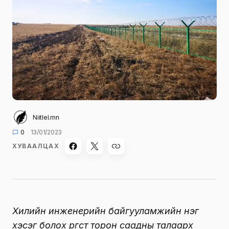
Niitlel.mn
0
13/01/2023
ХУВААЛЦАХ
Хилийн инженерийн байгууламжийн нэг
хэсэг болох өргөст торон саадны талаарх