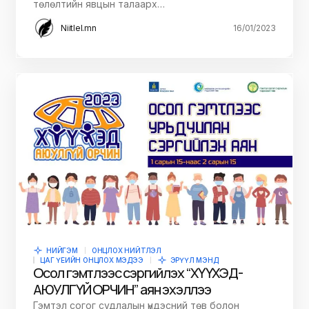
төлөлтийн явцын талаарх…
Niitlel.mn
16/01/2023
НИЙГЭМ
ОНЦЛОХ НИЙТЛЭЛ
ЦАГ ҮЕИЙН ОНЦЛОХ МЭДЭЭ
ЭРҮҮЛ МЭНД
Осол гэмтлээс сэргийлэх “ХҮҮХЭД-
АЮУЛГҮЙ ОРЧИН” аян эхэллээ
Гэмтэл согог судлалын үндэсний төв болон