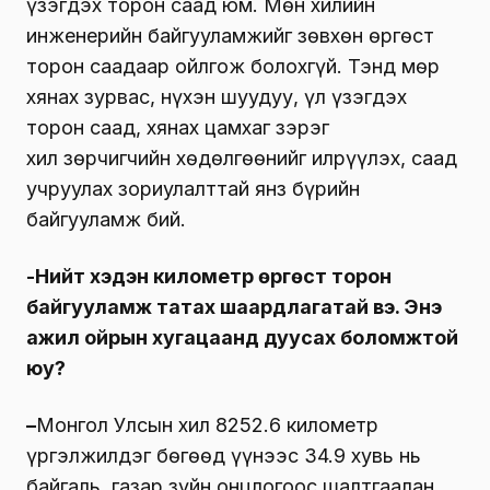
үзэгдэх торон саад юм. Мөн хилийн
инженерийн байгууламжийг зөвхөн өргөст
торон саадаар ойлгож болохгүй. Тэнд мөр
хянах зурвас, нүхэн шуудуу, үл үзэгдэх
торон саад, хянах цамхаг зэрэг
хил зөрчигчийн хөдөлгөөнийг илрүүлэх, саад
учруулах зориулалттай янз бүрийн
байгууламж бий.
-Нийт хэдэн километр өргөст торон
байгууламж татах шаардлагатай вэ. Энэ
ажил ойрын хугацаанд дуусах боломжтой
юу?
–
Монгол Улсын хил 8252.6 километр
үргэлжилдэг бөгөөд үүнээс 34.9 хувь нь
байгаль, газар зүйн онцлогоос шалтгаалан