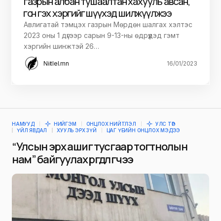
газрын албан тушаалтан хахууль авсан,
өгсөн гэх хэргийг шүүхэд шилжүүлжээ
Авлигатай тэмцэх газрын Мөрдөн шалгах хэлтэс
2023 оны 1 дүгээр сарын 9-13-ны өдрүүдэд гэмт
хэргийн шинжтэй 26…
Niitlel.mn
16/01/2023
НАМУУД
НИЙГЭМ
ОНЦЛОХ НИЙТЛЭЛ
УЛС ТӨР
ҮЙЛ ЯВДАЛ
ХУУЛЬ ЭРХ ЗҮЙ
ЦАГ ҮЕИЙН ОНЦЛОХ МЭДЭЭ
“Улсын эрх ашиг тусгаар тогтнолын
нам” байгуулах өргөдөл өгчээ