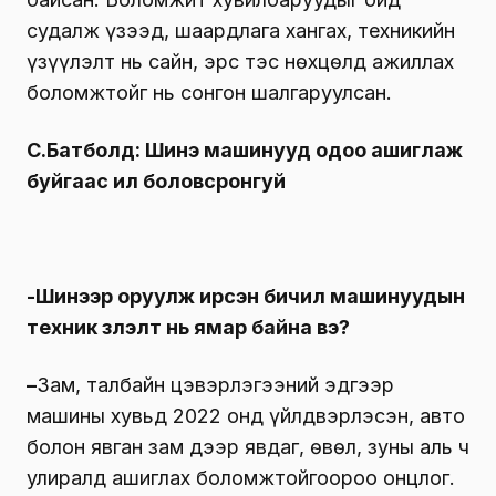
судалж үзээд, шаардлага хангах, техникийн
үзүүлэлт нь сайн, эрс тэс нөхцөлд ажиллах
боломжтойг нь сонгон шалгаруулсан.
С.Батболд: Шинэ машинууд одоо ашиглаж
буйгаас илүү боловсронгуй
-Шинээр оруулж ирсэн бичил машинуудын
техник үзүүлэлт нь ямар байна вэ?
–
Зам, талбайн цэвэрлэгээний эдгээр
машины хувьд 2022 онд үйлдвэрлэсэн, авто
болон явган зам дээр явдаг, өвөл, зуны аль ч
улиралд ашиглах боломжтойгоороо онцлог.