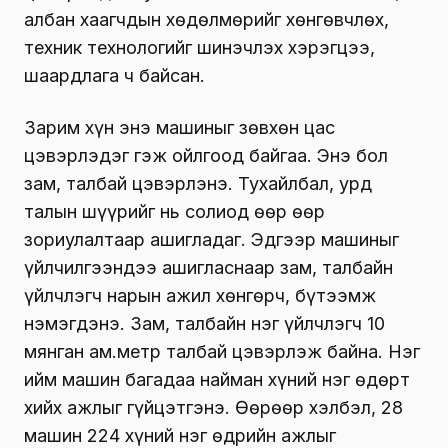
албан хаагчдын хөдөлмөрийг хөнгөвчлөх,
техник технологийг шинэчлэх хэрэгцээ,
шаардлага ч байсан.
Зарим хүн энэ машиныг зөвхөн цас
цэвэрлэдэг гэж ойлгоод байгаа. Энэ бол
зам, талбай цэвэрлэнэ. Тухайлбал, урд
талын шүүрийг нь солиод өөр өөр
зориулалтаар ашигладаг. Эдгээр машиныг
үйлчилгээндээ ашигласнаар зам, талбайн
үйлчлэгч нарын ажил хөнгөрч, бүтээмж
нэмэгдэнэ. Зам, талбайн нэг үйлчлэгч 10
мянган ам.метр талбай цэвэрлэж байна. Нэг
ийм машин багадаа найман хүний нэг өдөрт
хийх ажлыг гүйцэтгэнэ. Өөрөөр хэлбэл, 28
машин 224 хүний нэг өдрийн ажлыг