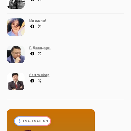
Мөнгөндалай
Р. Даваадорж
Ё. Отгонбаяр
EMARTMALL.MN