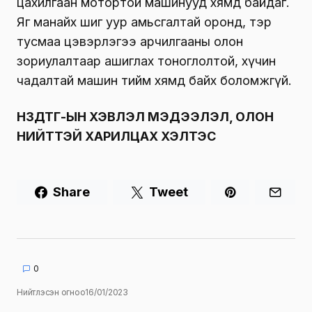
цахилгаан мотортой машинууд хямд байдаг.
Яг манайх шиг уур амьсгалтай оронд, тэр
тусмаа цэвэрлэгээ арчилгааны олон
зориулалтаар ашиглах тоноглолтой, хүчин
чадалтай машин тийм хямд байх боломжгүй.
НЗДТГ-ЫН ХЭВЛЭЛ МЭДЭЭЛЭЛ, ОЛОН
НИЙТТЭЙ ХАРИЛЦАХ ХЭЛТЭС
Share
Tweet
0
Нийтлэсэн огноо
16/01/2023