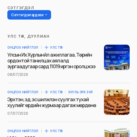
СЭТГЭГДЭЛ
Сэтгэгдэл үлдээх
УЛС ТӨР, ДУУЛИАН
Таны имэйл хаягийг нийтлэхгүй.
ОНЦЛОХ НИЙТЛЭЛ
УЛС ТӨР
Шаардлагатай талбаруудыг
*
гэж
Улсын Их Хурлын үйл ажиллагаа, Төрийн
тэмдэглэсэн
ордонтой танилцах аялалд
зургаадугаар сард 11019 иргэн оролцжээ
Name
*
08/07/2026
ОНЦЛОХ НИЙТЛЭЛ
УЛС ТӨР
ХУУЛЬ ЭРХ ЗҮЙ
E-mail
*
Эрхтэн, эд, эс шилжүүлэн суулгах тухай
хуулийг ердийн журмаар дагаж мөрдөнө
07/07/2026
Сэтгэгдэл
*
ОНЦЛОХ НИЙТЛЭЛ
УЛС ТӨР