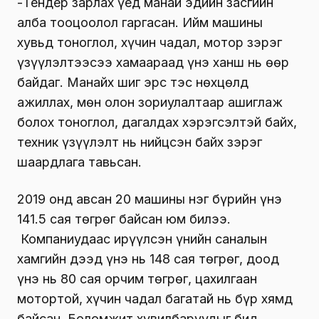
-Тендер зарлах үед манай эдийн засгийн
алба тооцоолол гаргасан. Ийм машины
хувьд тоноглол, хүчин чадал, мотор зэрэг
үзүүлэлтээсээ хамаараад үнэ ханш нь өөр
байдаг. Манайх шиг эрс тэс нөхцөлд
ажиллах, мөн олон зориулалтаар ашиглаж
болох тоноглол, дагалдах хэрэгсэлтэй байх,
техник үзүүлэлт нь нийцсэн байх зэрэг
шаардлага тавьсан.
2019 онд авсан 20 машины нэг бүрийн үнэ
141.5 сая төгрөг байсан юм билээ.
Компаниудаас ирүүлсэн үнийн саналын
хамгийн дээд үнэ нь 148 сая төгрөг, доод
үнэ нь 80 сая орчим төгрөг, цахилгаан
мотортой, хүчин чадал багатай нь бүр хямд
байсан. Боломжит хувилбаруудыг бид