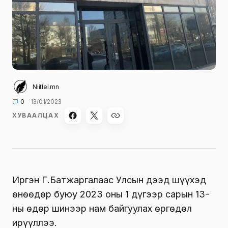
Niitlel.mn
0
13/01/2023
ХУВААЛЦАХ
Иргэн Г.Батжаргалаас Улсын дээд шүүхэд
өнөөдөр буюу 2023 оны 1 дүгээр сарын 13-
ны өдөр шинээр нам байгуулах өргөдөл
ирүүллээ.