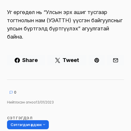
Уг өргөдөл нь “Улсын эрх ашиг тусгаар
тогтнолын нам (УЭАТТН) үүсгэн байгуулсныг
улсын бүртгэлд бүртгүүлэх” агуулгатай
байна.
Share
Tweet
0
Нийтлэсэн огноо
13/01/2023
СЭТГЭГДЭЛ
Сэтгэгдэл үлдээх