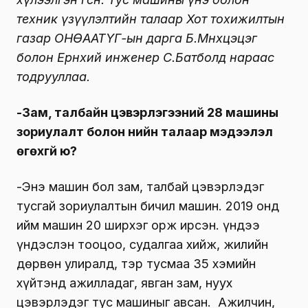
техник үзүүлэлтийн талаар Хот тохижилтын
газар ОНӨААТҮГ-ын дарга Б.Мөнхцэцэг
болон Ерөнхий инженер С.Батболд нараас
тодрууллаа.
-Зам, талбайн цэвэрлэгээний 28 машины
зориулалт болон үнийн талаар мэдээлэл
өгөхгүй юү?
-Энэ машин бол зам, талбай цэвэрлэдэг
тусгай зориулалтын бичил машин. 2019 онд
ийм машин 20 ширхэг орж ирсэн. Үүндээ
үндэслэн тооцоо, судалгаа хийж, жилийн
дөрвөн улиралд, тэр тусмаа 35 хэмийн
хүйтэнд ажилладаг, явган зам, нуух
цэвэрлэдэг тус машиныг авсан. Ажилчин,