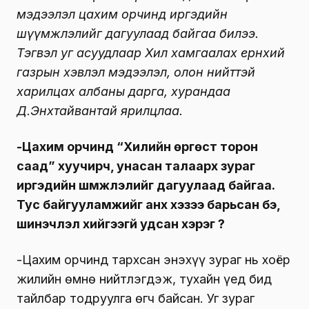
мэдээлэл цахим орчинд иргэдийн
шүүмжлэлийг дагуулаад байгаа билээ.
Тэгвэл уг асуудлаар Хил хамгаалах ерөнхий
газрын хэвлэл мэдээлэл, олон нийттэй
харилцах албаны дарга
, хурандаа
Д.Энхтайвантай ярилцлаа.
-Цахим орчинд “Хилийн өргөст торон
саад” хуучирч, унасан талаарх зураг
иргэдийн шүүмжлэлийг дагуулаад байгаа.
Тус байгууламжийг анх хэзээ барьсан бэ,
шинэчлэл хийгээгүй удсан хэрэг үү?
-Цахим орчинд тархсан энэхүү зураг нь хоёр
жилийн өмнө нийтлэгдэж, тухайн үед бид
тайлбар тодруулга өгч байсан. Уг зураг