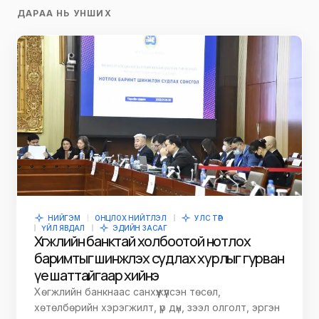
ДАРАА НЬ УНШИХ
НИЙГЭМ
ОНЦЛОХ НИЙТЛЭЛ
УЛС ТӨР
ҮЙЛ ЯВДАЛ
ЭДИЙН ЗАСАГ
Хөгжлийн банктай холбоотой нотлох
баримтыг шинжлэх судлах хурлыг гурван
үе шаттайгаар хийнэ
Хөгжлийн банкнаас санхүүжүүлсэн төсөл,
хөтөлбөрийн хэрэгжилт, үр дүн, зээл олголт, эргэн