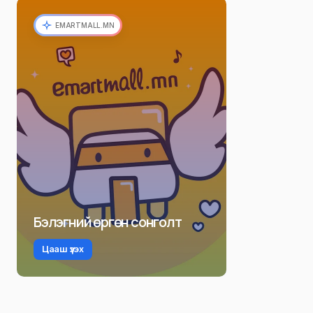
EMARTMALL.MN
Бэлэгний өргөн сонголт
Цааш үзэх