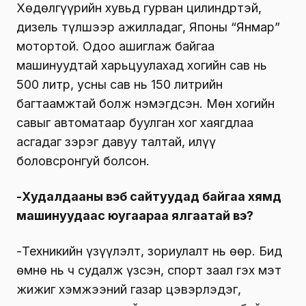
Хөдөлгүүрийн хувьд гурван цилиндртэй,
дизель түлшээр ажилладаг, Японы “Янмар”
мотортой. Одоо ашиглаж байгаа
машинуудтай харьцуулахад хогийн сав нь
500 литр, усны сав нь 150 литрийн
багтаамжтай болж нэмэгдсэн. Мөн хогийн
савыг автоматаар буулган хог хаягдлаа
асгадаг зэрэг давуу талтай, илүү
боловсронгуй болсон.
-Худалдааны вэб сайтуудад байгаа хямд
машинуудаас юугаараа ялгаатай вэ?
-Техникийн үзүүлэлт, зориулалт нь өөр. Бид
өмнө нь ч судалж үзсэн, спорт заал гэх мэт
жижиг хэмжээний газар цэвэрлэдэг,