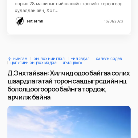
оврын 28 машиныг нийслэлийн төсвийн хөрөнгөөр
худалдан авч, Хот…
Niitlel.mn
16/01/2023
НИЙГЭМ
ОНЦЛОХ НИЙТЛЭЛ
ҮЙЛ ЯВДАЛ
ХАЛУУН СЭДЭВ
ЦАГ ҮЕИЙН ОНЦЛОХ МЭДЭЭ
ЯРИЛЦЛАГА
Д.Энхтайван: Хилчид одоо байгаа солих
шаардлагатай торон саадыг өөрсдийн нөөц
бололцоогоороо байнга тордож,
арчилж байна