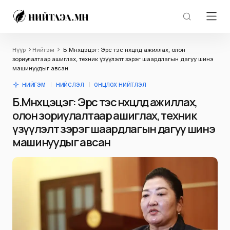
Нүүр
Нийгэм
Б.Мөнхцэцэг: Эрс тэс нөхцөлд ажиллах, олон
зориулалтаар ашиглах, техник үзүүлэлт зэрэг шаардлагын дагуу шинэ
машинуудыг авсан
НИЙГЭМ
НИЙСЛЭЛ
ОНЦЛОХ НИЙТЛЭЛ
Б.Мөнхцэцэг: Эрс тэс нөхцөлд ажиллах,
олон зориулалтаар ашиглах, техник
үзүүлэлт зэрэг шаардлагын дагуу шинэ
машинуудыг авсан