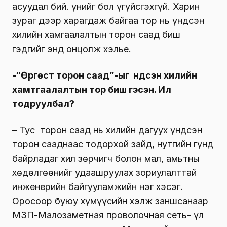
асуудал бий. Үүнийг бол үгүйсгэхгүй. Харин
зураг дээр харагдаж байгаа тор нь үндсэн
хилийн хамгаалалтын торон саад биш
гэдгийг энд онцолж хэлье.
-“Өргөст торон саад”-ыг
үндсэн хилийн
хамтгаалалтын тор биш гэсэн. Илүү
тодруулбал?
– Тус торон саад нь хилийн дагуух үндсэн
торон сааднаас тодорхой зайд, нутгийн гүнд
байрладаг хил зөрчигч болон мал, амьтны
хөдөлгөөнийг удаашруулах зориулалттай
инженерийн байгууламжийн нэг хэсэг.
Оросоор буюу хүмүүсийн хэлж заншсанаар
МЗП-Малозаметная проволочная сеть- үл