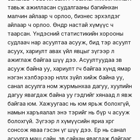
тавьж ажилласан судалгааны багийнхан
малчин айлаар ч орлоо, бизнес эрхэлдэг
айлаар ч орлоо. Өндөр настай хүмүүс ч
таарсан. Үндэсний статистикийн хорооны
судлаач нар асуултаа асууж, бид тэр асуулт
асуух, хариулт авах үйл явцыг зүгээр л
ажиглаж байгаа шүү дээ. Асуултуудаа зөв
асууж байна уу, хариулт өгч байгаа хүнд ямар
нэгэн хэлбэрээр нөлөөлөх зүйл хийж байна уу,
санал асуулга ном журмынхаа дагуу, хуулийн
дагуу явагдаж байна уу гэдгийг хянаад л явж
байгаа юм. Хажуугаас нь юм ярьж болохгүй,
намын харъяалал энэ тэрийг нь бүр ч асууж
болохгүй. Зүгээр л хүмүүсийн яриа хөөрөөг
сонсож яваа гэсэн үг шүү дээ. Ер нь санал
асуулга маш сайн, зөв сайхан явагдаж байгааг