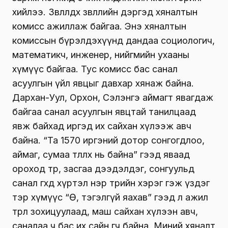
хийлээ. Зөвлөлдөх зөвлөлийн дэргэд хяналтын
комисс ажиллаж байгаа. Энэ хяналтын
комиссын бүрэлдэхүүнд дандаа социологич,
математикч, инженер, нийгмийн ухааны
хүмүүс байгаа. Тус комисс бас санал
асуулгын үйл явцыг давхар хянаж байна.
Дархан-Уул, Орхон, Сэлэнгэ аймагт явагдаж
байгаа санал асуулгын явцтай танилцаад
явж байхад иргэд их сайхан хүлээж авч
байна. “Та 1570 иргэний дотор сонгогдлоо,
аймаг, сумаа төлөөлөх нь байна” гээд яваад
ороход төр, засгаа дээдэлдэг, сонгуульд
санал өгөхдөө хүртэл нэр төрийн хэрэг гэж үздэг
тэр хүмүүс “Өө, тэгэлгүй яахав” гээд л ажил
төрлөө зохицуулаад, маш сайхан хүлээн авч,
саналаа ч бас их сайн өгч байна. Миний хяналт