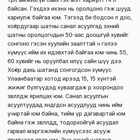
байсан. Гэхдээ ихэнх нь оролцоно гэж шууд
хариулж байгаа юм. Тэгээд би бодсон л доо,
хоёрдугаар шатны санал асуулгад эхний
шатны оролцогчдын 50-аас доошгүй хувийг
сонгоно гэсэн хуулийн заалттай ч гэлээ
хүмүүс ийм их идэвхтэй байгаа юм чинь 55,
60 хувийг нь оруулбал илүү сайн шүү дээ.
Хоёр дахь шатанд сонгогдсон хүмүүс
Улаанбаатар хотод ирээд 15, 15 хүнтэй
жижиг бүлгүүдэд хуваагдаж өөр хоорондоо
зөвлөлдөж ярилцах юм. Санал асуулгын
асуултуудад хөндөгдсөн асуудлууд чинь ийм
учиртай юм байна, тийм үр дагавартай юм
байна гэж зөвлөлдөөд, тодорхойгүй асуудал
гарвал мэргэжлийн хүмүүсээс асууж
ярилцаад явах юм. Энэ эхний шатанд