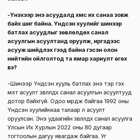
-Үнэхээр энэ асуудалд хүмүүс их санаа зовж
байх шиг байна. Үндсэн хуулийг шинээр
батлах асуудлыг зөвлөлдөх санал
асуулгын асуултанд оруулж, иргэдээс
асууж шийдүүлэх гээд байна гэсэн олон
нийтийн ойлголтод та ямар хариулт өгөх
вэ?
-Шинээр Үндсэн хууль батлах энэ тэр гэх
мэт асуулт зөвлөлдөх санал асуулгын асуултууд
дотор байхгүй. Одоо мөрдөж байгаа 1992 оны
Үндсэн хуулийнхаа талаар л асуулт
оруулсан. Энэ удаагийн зөвлөлдөх санал асуулга
Улсын Их Хурлын 2022 оны 80 дугаар
тогтоолын дагуу явагдаж байгаа. Уг