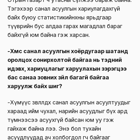
Тэгэхээр санал асуулгын хариулагдахгүй
байх буюу статистикийнхны ярьдгаар
түүврийн бус алдаа гарах магадлал бараг
байхгүй юм байна гэж харсан.
-Хүмүүс санал асуулгын хоёрдугаар шатанд
оролцох сонирхолтой байгаа нь тэдний
идэвх, хариуцлагыг харуулахын зэрэгцээ
бас санаа зовних зүйл багагүй байгаа
харуулж байх шиг?
-Хүмүүс зөвлөлдөх санал асуулгын асуултуудыг
хараад ийм чухал, нарийн асуудлыг бүх ард
түмнээсээ асуухгүй байсан юм уу гэж
гайхаж байна лээ. Энэ бол тухайн
асуудлуудад ач холбогдол өгч байгааг