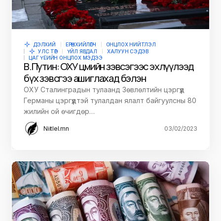
ДЭЛХИЙ
ЕРӨНХИЙЛӨГЧ
ОНЦЛОХ НИЙТЛЭЛ
УЛС ТӨР
ҮЙЛ ЯВДАЛ
ХАЛУУН СЭДЭВ
ЦАГ ҮЕИЙН ОНЦЛОХ МЭДЭЭ
В.Путин: ОХУ цөмийн зэвсэгээс эхлүүлээд
бүх зэвсгээ ашиглахад бэлэн
ОХУ Сталинградын тулаанд Зөвлөлтийн цэргүүд
Германы цэргүүдтэй тулалдан ялалт байгуулсны 80
жилийн ой өчигдөр…
Niitlel.mn
03/02/2023