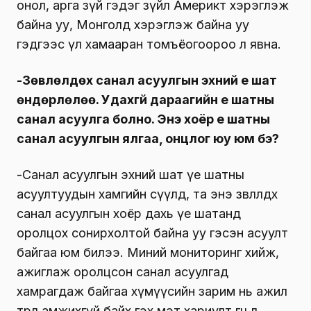
онол, арга зүй гэдэг зүйл Америкт хэрэглэж
байна уу, Монголд хэрэглэж байна уу
гэдгээс үл хамааран томъёогоороо л явна.
-Зөвлөлдөх санал асуулгын эхний үе шат
өндөрлөлөө. Удахгүй дараагийн үе шатны
санал асуулга болно. Энэ хоёр үе шатны
санал асуулгын ялгаа, онцлог юу юм бэ?
-Санал асуулгын эхний шат үе шатны
асуултуудын хамгийн сүүлд, та энэ зөвлөлдөх
санал асуулгын хоёр дахь үе шатанд
оролцох сонирхолтой байна уу гэсэн асуулт
байгаа юм билээ. Миний мониторинг хийж,
ажиглаж оролцсон санал асуулгад
хамрагдаж байгаа хүмүүсийн зарим нь ажил
төрөл амжихгүй байх гэх мэт хариулт өгч л