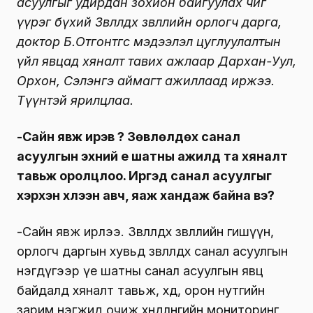
асуулгыг удирдан зохион байгуулах чиг
үүрэг бүхий Зөвлөлдөх зөвлөлийн орлогч дарга,
доктор Б.Отгонтөгс мэдээлэл цуглуулалтын
үйл явцад хяналт тавих ажлаар Дархан-Уул,
Орхон, Сэлэнгэ аймагт ажиллаад иржээ.
Түүнтэй ярилцлаа.
-Сайн явж ирэв үү? Зөвлөлдөх санал
асуулгын эхний үе шатны ажилд та хяналт
тавьж оролцлоо. Иргэд санал асуулгыг
хэрхэн хүлээн авч, яаж хандаж байна вэ?
-Сайн явж ирлээ. Зөвлөлдөх зөвлөлийн гишүүн,
орлогч даргын хувьд зөвлөлдөх санал асуулгын
нэгдүгээр үе шатны санал асуулгын явц
байдалд хяналт тавьж, хөдөө, орон нутгийн
зарим нэгжид очиж хөндлөнгийн мониторинг