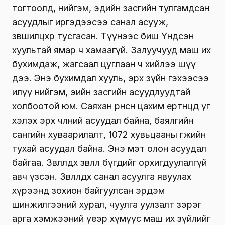
тогтоолд, нийгэм, эдийн засгийн тулгамдсан
асуудлыг иргэдээсээ санал асууж,
зөвшилцөхөөр тусгасан. Түүнээс биш Үндсэн
хуультай ямар ч хамаагүй. Залуучууд маш их
бухимдаж, жагсаал цуглаан ч хийлээ шүү
дээ. Энэ бухимдал хууль, эрх зүйн гэхээсээ
илүү нийгэм, эийн засгийн асуудлуудтай
холбоотой юм. Саяхан өрнөсөн цахим ертөнцөд үг
хэлэх эрх чөлөөний асуудал байна, баялгийн
сангийн хуваарилалт, 1072 хувьцааны өгөөжийн
тухай асуудал байна. Энэ мэт олон асуудал
байгаа. Зөвлөлдөх зөвлөл бүгдийг орхигдуулалгүй
авч үзсэн. Зөвлөлдөх санал асуулга явуулах
хүрээнд зохион байгуулсан эрдэм
шинжилгээний хурал, чуулга уулзалт зэрэг
арга хэмжээний үеэр хүмүүс маш их зүйлийг