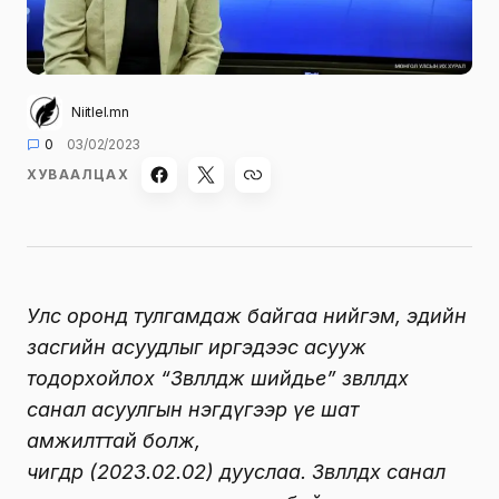
Niitlel.mn
0
03/02/2023
ХУВААЛЦАХ
Улс оронд тулгамдаж байгаа нийгэм, эдийн
засгийн асуудлыг иргэдээс асууж
тодорхойлох “Зөвлөлдөж шийдье” зөвлөлдөх
санал асуулгын нэгдүгээр үе шат
амжилттай болж,
өчигдөр
(
2023.02.02
)
дууслаа. Зөвлөлдөх санал