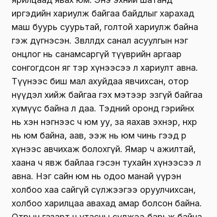
иргэдийн хариулж байгаа байдлыг харахад
маш буурь суурьтай, голтой хариулж байна
гэж дүгнэсэн. Зөвлөлдөх санал асуулгын нэг
онцлог нь санамсаргүй түүврийн аргаар
сонгогдсон яг тэр хүнээсээ л хариулт авна.
Түүнээс биш мал ахуйдаа явчихсан, отор
нүүдэл хийж байгаа гэх мэтээр эзгүй байгаа
хүмүүс байна л даа. Тэдний оронд гэрийнх
нь хэн нэгнээс ч юм уу, за яахав эхнэр, нөхөр
нь юм байна, аав, ээж нь юм чинь гээд өөр
хүнээс авчихаж болохгүй. Ямар ч ажилтай,
хаана ч явж байлаа гэсэн тухайн хүнээсээ л
авна. Нэг сайн юм нь одоо манай үүрэн
холбоо хаа сайгүй сүлжээгээ оруулчихсан,
холбоо харилцаа авахад амар болсон байна.
Отрын газарт ч утасны сүлжээ барьж байна.