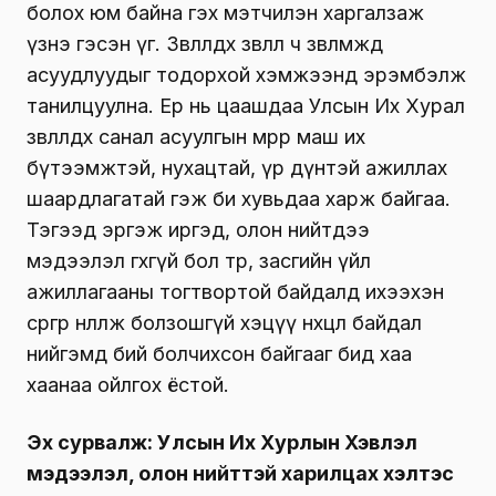
болох юм байна гэх мэтчилэн харгалзаж
үзнэ гэсэн үг. Зөвлөлдөх зөвлөл ч зөвлөмждөө
асуудлуудыг тодорхой хэмжээнд эрэмбэлж
танилцуулна. Ер нь цаашдаа Улсын Их Хурал
зөвлөлдөх санал асуулгын мөрөөр маш их
бүтээмжтэй, нухацтай, үр дүнтэй ажиллах
шаардлагатай гэж би хувьдаа харж байгаа.
Тэгээд эргэж иргэд, олон нийтдээ
мэдээлэл өгөхгүй бол төр, засгийн үйл
ажиллагааны тогтвортой байдалд ихээхэн
сөргөөр нөлөөлж болзошгүй хэцүү нөхцөл байдал
нийгэмд бий болчихсон байгааг бид хаа
хаанаа ойлгох ёстой.
Эх сурвалж: Улсын Их Хурлын Хэвлэл
мэдээлэл, олон нийттэй харилцах хэлтэс