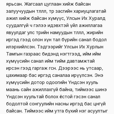
ярьсан. Жагсаал цуглаан хийж байсан
залуучуудын төлөөлөл, төр засгийн хариуцлагатай
ажил хийж байсан хүмүүс, Улсын Их Хуралд
суудалгүй ч гэлээ идэвхтэй үйл ажиллагаа
явуулдаг улс төрийн намуудын төлөөлөл, жирийн
иргэд гээд олон хүн тал бүрийн санал бодол
илэрхийлсэн. Тэдгээрийг Улсын Их Хурлын
Тамгын газраас бидэнд нэгтгээд, ийм ийм
хүмүүсийн санал ийм тийм давтамжтай
ирсэн гээд гаргаж өгсөн. Дээрээс нь утсаар,
цахимаар бас иргэд саналаа ирүүлсэн. Энэ
хүмүүсийн дотор одоогийн Үндсэн хууль
маань сайн ажиллахгүй байна, тиймээс шинэ
Үндсэн хуультай болох ёстой гэсэн санал
бодолтой сонгуулийн насны иргэд бас цөөнгүй
байсан. Тиймээс ийм утга бүхий нэг асуултыг