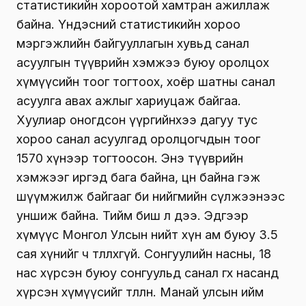
статистикийн хороотой хамтран ажиллаж
байна. Үндэсний статистикийн хороо
мэргэжлийн байгууллагын хувьд санал
асуулгын түүврийн хэмжээ буюу оролцох
хүмүүсийн тоог тогтоох, хоёр шатны санал
асуулга авах ажлыг хариуцаж байгаа.
Хуулиар оногдсон үүргийнхээ дагуу тус
хороо санал асуулгад оролцогчдын тоог
1570 хүнээр тогтоосон. Энэ түүврийн
хэмжээг иргэд бага байна, цөөн байна гэж
шүүмжилж байгааг би нийгмийн сүлжээнээс
уншиж байна. Тийм биш л дээ. Эдгээр
хүмүүс Монгол Улсын нийт хүн ам буюу 3.5
сая хүнийг ч төлөөлөхгүй. Сонгуулийн насны, 18
нас хүрсэн буюу сонгуульд санал өгөх насанд
хүрсэн хүмүүсийг төлөөлнө. Манай улсын ийм