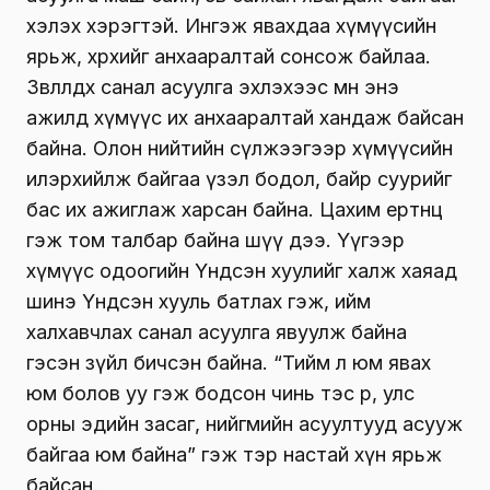
хэлэх хэрэгтэй. Ингэж явахдаа хүмүүсийн
ярьж, хөөрөхийг анхааралтай сонсож байлаа.
Зөвлөлдөх санал асуулга эхлэхээс өмнө энэ
ажилд хүмүүс их анхааралтай хандаж байсан
байна. Олон нийтийн сүлжээгээр хүмүүсийн
илэрхийлж байгаа үзэл бодол, байр суурийг
бас их ажиглаж харсан байна. Цахим ертөнц
гэж том талбар байна шүү дээ. Үүгээр
хүмүүс одоогийн Үндсэн хуулийг халж хаяад
шинэ Үндсэн хууль батлах гэж, ийм
халхавчлах санал асуулга явуулж байна
гэсэн зүйл бичсэн байна. “Тийм л юм явах
юм болов уу гэж бодсон чинь тэс өөр, улс
орны эдийн засаг, нийгмийн асуултууд асууж
байгаа юм байна” гэж тэр настай хүн ярьж
байсан.