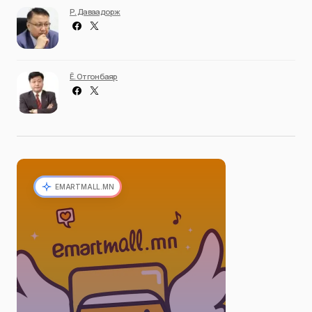
Р. Даваадорж
Ё. Отгонбаяр
EMARTMALL.MN