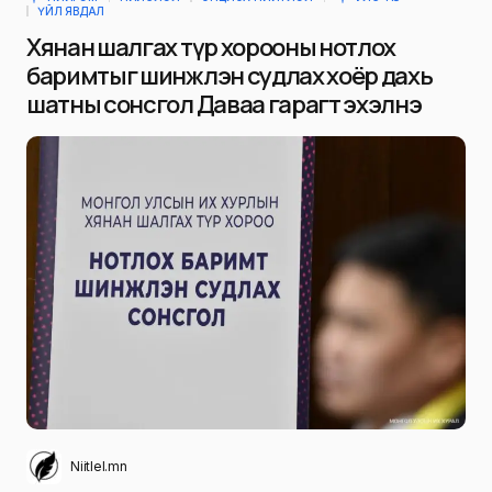
ҮЙЛ ЯВДАЛ
Хянан шалгах түр хорооны нотлох
баримтыг шинжлэн судлах хоёр дахь
шатны сонсгол Даваа гарагт эхэлнэ
Niitlel.mn