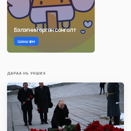
Бэлэгний өргөн сонголт
Цааш үзэх
ДАРАА НЬ УНШИХ