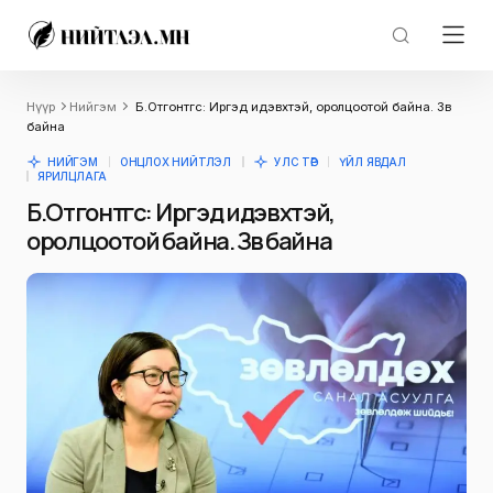
Нүүр
Нийгэм
Б.Отгонтөгс: Иргэд идэвхтэй, оролцоотой байна. Зөв
байна
НИЙГЭМ
ОНЦЛОХ НИЙТЛЭЛ
УЛС ТӨР
ҮЙЛ ЯВДАЛ
ЯРИЛЦЛАГА
Б.Отгонтөгс: Иргэд идэвхтэй,
оролцоотой байна. Зөв байна