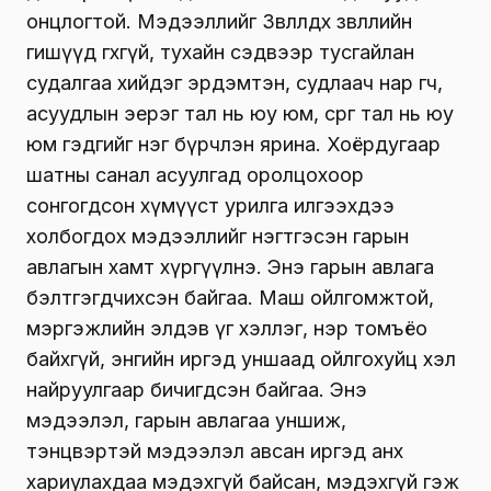
онцлогтой. Мэдээллийг Зөвлөлдөх зөвлөлийн
гишүүд өгөхгүй, тухайн сэдвээр тусгайлан
судалгаа хийдэг эрдэмтэн, судлаач нар өгч,
асуудлын эерэг тал нь юу юм, сөрөг тал нь юу
юм гэдгийг нэг бүрчлэн ярина. Хоёрдугаар
шатны санал асуулгад оролцохоор
сонгогдсон хүмүүст урилга илгээхдээ
холбогдох мэдээллийг нэгтгэсэн гарын
авлагын хамт хүргүүлнэ. Энэ гарын авлага
бэлтгэгдчихсэн байгаа. Маш ойлгомжтой,
мэргэжлийн элдэв үг хэллэг, нэр томъёо
байхгүй, энгийн иргэд уншаад ойлгохуйц хэл
найруулгаар бичигдсэн байгаа. Энэ
мэдээлэл, гарын авлагаа уншиж,
тэнцвэртэй мэдээлэл авсан иргэд анх
хариулахдаа мэдэхгүй байсан, мэдэхгүй гэж