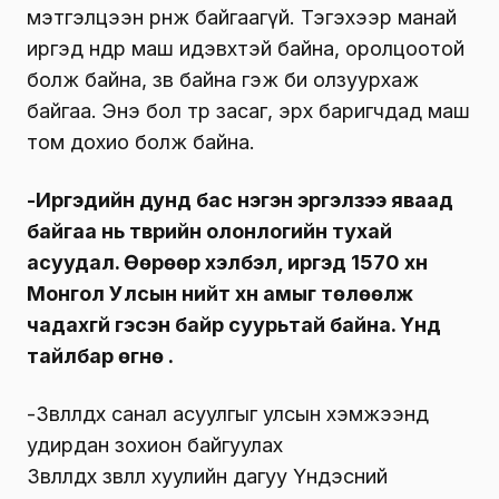
мэтгэлцээн өрнөж байгаагүй. Тэгэхээр манай
иргэд өнөөдөр маш идэвхтэй байна, оролцоотой
болж байна, зөв байна гэж би олзуурхаж
байгаа. Энэ бол төр засаг, эрх баригчдад маш
том дохио болж байна.
-Иргэдийн дунд бас нэгэн эргэлзээ яваад
байгаа нь түүврийн олонлогийн тухай
асуудал. Өөрөөр хэлбэл, иргэд 1570 хүн
Монгол Улсын нийт хүн амыг төлөөлж
чадахгүй гэсэн байр суурьтай байна. Үүнд
тайлбар өгнө үү.
-Зөвлөлдөх санал асуулгыг улсын хэмжээнд
удирдан зохион байгуулах
Зөвлөлдөх зөвлөл хуулийн дагуу Үндэсний