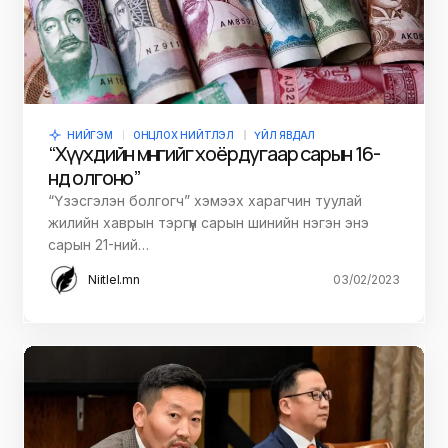
НИЙГЭМ
ОНЦЛОХ НИЙТЛЭЛ
ҮЙЛ ЯВДАЛ
“Хүүхдийн мөнгийг хоёрдугаар сарын 16-
нд олгоно”
“Үзэсгэлэн болгогч” хэмээх харагчин туулай
жилийн хаврын тэргүүн сарын шинийн нэгэн энэ
сарын 21-ний…
Niitlel.mn
03/02/2023