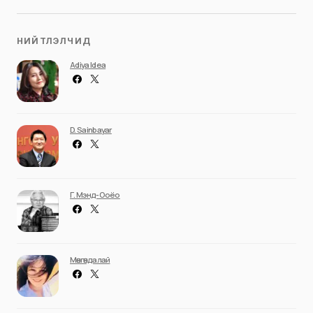
НИЙТЛЭЛЧИД
Adiya Idea
D. Sainbayar
Г. Мэнд-Ооёо
Мөнгөндалай