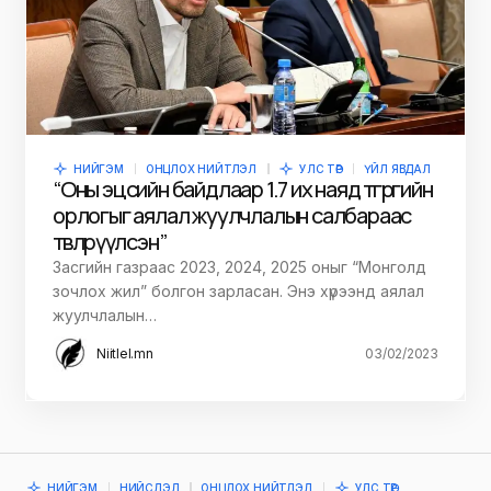
НИЙГЭМ
ОНЦЛОХ НИЙТЛЭЛ
УЛС ТӨР
ҮЙЛ ЯВДАЛ
“Оны эцсийн байдлаар 1.7 их наяд төгрөгийн
орлогыг аялал жуулчлалын салбараас
төвлөрүүлсэн”
Засгийн газраас 2023, 2024, 2025 оныг “Монголд
зочлох жил” болгон зарласан. Энэ хүрээнд аялал
жуулчлалын…
Niitlel.mn
03/02/2023
НИЙГЭМ
НИЙСЛЭЛ
ОНЦЛОХ НИЙТЛЭЛ
УЛС ТӨР