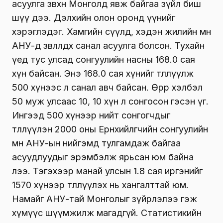
асуулга зөвхөн Монголд явж байгаа зүйл биш
шүү дээ. Дэлхийн олон оронд үүнийг
хэрэглэдэг. Хамгийн сүүлд, хэдэн жилийн өмнө
АНУ-д зөвлөлдөх санал асуулга болсон. Тухайн
үед тус улсад сонгуулийн насны 168.0 сая
хүн байсан. Энэ 168.0 сая хүнийг төлөөлүүлж
500 хүнээс л санал авч байсан. Өөрөөр хэлбэл
50 муж улсаас 10, 10 хүн л сонгосон гэсэн үг.
Ингээд 500 хүнээр нийт сонгогчдыг
төлөөлүүлэн 2000 оны Ерөнхийлөгчийн сонгуулийн
өмнө АНУ-ын нийгэмд тулгамдаж байгаа
асуудлуудыг эрэмбэлж ярьсан юм байна
лээ. Тэгэхээр манай улсын 1.8 сая иргэнийг
1570 хүнээр төлөөлүүлэх нь хангалттай юм.
Намайг АНУ-тай Монголыг зүйрлэлээ гэж
хүмүүс шүүмжилж магадгүй. Статистикийн