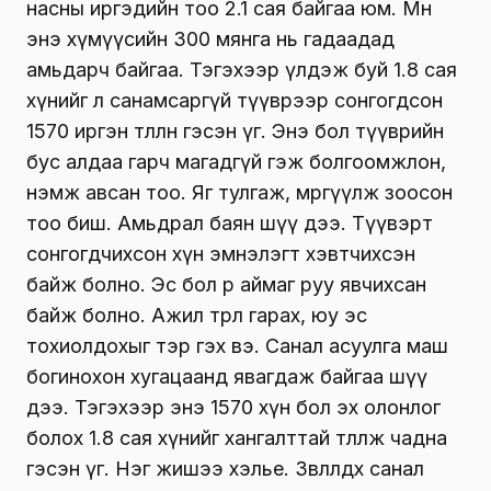
насны иргэдийн тоо 2.1 сая байгаа юм. Мөн
энэ хүмүүсийн 300 мянга нь гадаадад
амьдарч байгаа. Тэгэхээр үлдэж буй 1.8 сая
хүнийг л санамсаргүй түүврээр сонгогдсон
1570 иргэн төлөөлнө гэсэн үг. Энэ бол түүврийн
бус алдаа гарч магадгүй гэж болгоомжлон,
нэмж авсан тоо. Яг тулгаж, мөргүүлж зоосон
тоо биш. Амьдрал баян шүү дээ. Түүвэрт
сонгогдчихсон хүн эмнэлэгт хэвтчихсэн
байж болно. Эс бол өөр аймаг руу явчихсан
байж болно. Ажил төрөл гарах, юу эс
тохиолдохыг тэр гэх вэ. Санал асуулга маш
богинохон хугацаанд явагдаж байгаа шүү
дээ. Тэгэхээр энэ 1570 хүн бол эх олонлог
болох 1.8 сая хүнийг хангалттай төлөөлж чадна
гэсэн үг. Нэг жишээ хэлье. Зөвлөлдөх санал