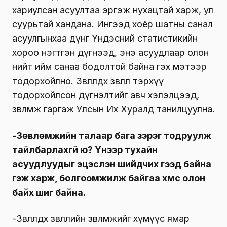
хариулсан асуултаа эргэж нухацтай харж, ул
суурьтай хандана. Ингээд хоёр шатны санал
асуулгынхаа дүнг Үндэсний статистикийн
хороо нэгтгэн дүгнээд, энэ асуудлаар олон
нийт ийм санаа бодолтой байна гэх мэтээр
тодорхойлно. Зөвлөлдөх зөвлөл тэрхүү
тодорхойлсон дүгнэлтийг авч хэлэлцээд,
зөвлөмж гаргаж Улсын Их Хуралд танилцуулна.
-Зөвлөмжийн талаар бага зэрэг тодруулж
тайлбарлахгүй юү? Үүнээр тухайн
асуудлуудыг эцэслэн шийдчих гээд байна
гэж харж, болгоомжилж байгаа хүмүүс олон
байх шиг байна.
-Зөвлөлдөх зөвлөлийн зөвлөмжийг хүмүүс ямар