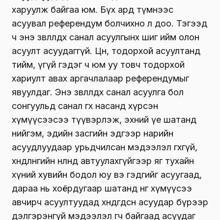
харуулж байгаа юм. Бүх ард түмнээс
асуувал референдум болчихно л доо. Тэгээд
ч энэ зөвлөлдөх санал асуулгынх шиг ийм олон
асуулт асуудаггүй. Цөөн, тодорхой асуултанд
тийм, үгүй гэдэг ч юм уу товч тодорхой
хариулт авах аргачлалаар референдумыг
явуулдаг. Энэ зөвлөлдөх санал асуулга бол
сонгуульд санал өгөх насанд хүрсэн
хүмүүсээсээ түүвэрлэж, эхний үе шатанд
нийгэм, эдийн засгийн эдгээр нарийн
асуудлуудаар урьдчилсан мэдээлэл өгөхгүй,
хөндлөнгийн нөлөөнд автуулахгүйгээр яг тухайн
хүний хувийн бодол юу вэ гэдгийг асуугаад,
дараа нь хоёрдугаар шатанд нөгөө хүмүүсээ
авчирч асуултуудад хөндөгдсөн асуудар бүрээр
дэлгэрэнгүй мэдээлэл өгч байгаад асуудаг