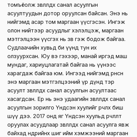
томъёолж зөвлөлдөх санал асуулгын
асуултуудын дотор оруулсан байсан. Энэ нь
нийгэмд асар том маргаан үүсгэсэн. Ингэж
олон нийтээр асуудлыг хэлэлцэж, маргаан
мэтгэлцээн үүсгэх нь зөв гэж бодож байгаа.
Судлаачийн хувьд би үүнд тун их
олзуурхсан. Юу вэ гэхээр, манай иргэд маш
мундаг, хариуцлагатай байгаа нь үүнээс
харагдаж байгаа юм. Ингээд нийгэмд өрнөсөн
энэ маргаан мэтгэлцээний үр дүнд тэр
асуулт зөвлөлдөх санал асуулгын асуултаас
хасагдсан. Ер нь энэ удаагийн зөвлөлдөх санал
асуулгын зорилго Үндсэн хуулийг өөрчлөх биш
шүү дээ. 2017 онд яг Үндсэн хуульд өөрчлөлт
оруулах асуудлаар зөвлөлдөх санал асуулга явж
байхад өнөөдрийнх шиг ийм хэмжээний маргаан