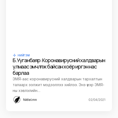
НИЙГЭМ
Б.Ууганбаяр: Коронавирусний халдварын
улмаас эмчлүүлж байсан хоёр иргэн нас
барлаа
ЭМЯ-аас коронавирусний халдварын тархалтын
талаарх ээлжит мэдээллээ хийлээ. Энэ үеэр ЭМЯ-
ны хэвлэлийн…
Niitlel.mn
02/04/2021