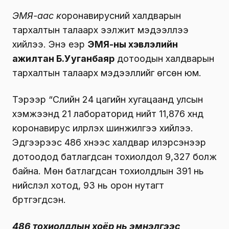
ЭМЯ-аас к
оронавирусний халдварын
тархалтын талаарх ээлжит мэдээллээ
хийлээ. Энэ үеэр
ЭМЯ-ны хэвлэлийн
ажилтан Б.Ууганбаяр
дотоодын халдварын
тархалтын талаарх мэдээллийг өгсөн юм.
Тэрээр “Сүүлийн 24 цагийн хугацаанд улсын
хэмжээнд 21 лабораторид нийт 11,876 хүнд
коронавирус илрүүлэх шинжилгээ хийлээ.
Эдгээрээс 486 хүнээс халдвар илэрсэнээр
дотоодод батлагдсан тохиолдол 9,327 болж
байна. Мөн батлагдсан тохиолдлын 391 нь
нийслэл хотод, 93 нь орон нутагт
бүртгэгдсэн.
486 тохиолдлын хоёр нь эмнэлгээс