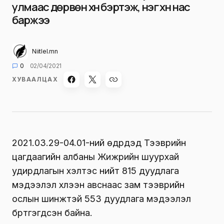
улмаас дөрвөн хүн бэртэж, нэг хүн нас
баржээ
Niitlel.mn
0
02/04/2021
ХУВААЛЦАХ
2021.03.29-04.01-ний өдрүүдэд Тээврийн
цагдаагийн албаны Жижүүрийн шуурхай
удирдлагын хэлтэс нийт 815 дуудлага
мэдээлэл хүлээн авснаас зам тээврийн
ослын шинжтэй 553 дуудлага мэдээлэл
бүртгэгдсэн байна.