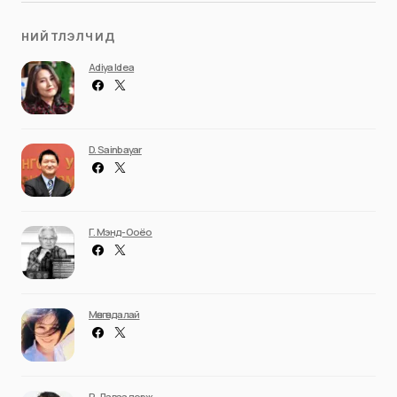
НИЙТЛЭЛЧИД
Adiya Idea
D. Sainbayar
Г. Мэнд-Ооёо
Мөнгөндалай
Р. Даваадорж