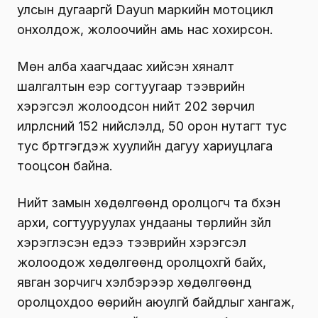
улсын дугааргүй Dayun маркийн мотоцикл
онхолдож, жолоочийн амь нас хохирсон.
Мөн алба хаагчдаас хийсэн хяналт
шалгалтын үеэр согтуугаар тээврийн
хэрэгсэл жолоодсон нийт 202 зөрчил
илрүүлсний 152 нийслэлд, 50 орон нутагт тус
тус бүртгэгдэж хуулийн дагуу хариуцлага
тооцсон байна.
Нийт замын хөдөлгөөнд оролцогч та бүхэн
архи, согтууруулах ундааны төрлийн зүйл
хэрэглэсэн үедээ тээврийн хэрэгсэл
жолоодож хөдөлгөөнд оролцохгүй байх,
явган зорчигч хэлбэрээр хөдөлгөөнд
оролцохдоо өөрийн аюулгүй байдлыг хангаж,