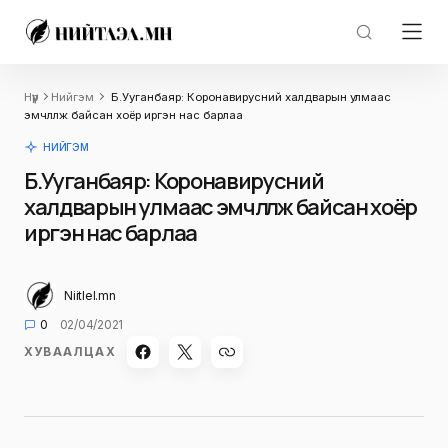
Нүүр
Нийгэм
Б.Ууганбаяр: Коронавирусний халдварын улмаас
эмчлүүлж байсан хоёр иргэн нас барлаа
НИЙГЭМ
Б.Ууганбаяр: Коронавирусний
халдварын улмаас эмчлүүлж байсан хоёр
иргэн нас барлаа
Niitlel.mn
0
02/04/2021
ХУВААЛЦАХ