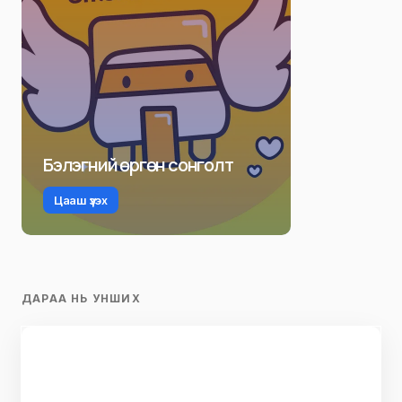
Бэлэгний өргөн сонголт
Цааш үзэх
ДАРАА НЬ УНШИХ