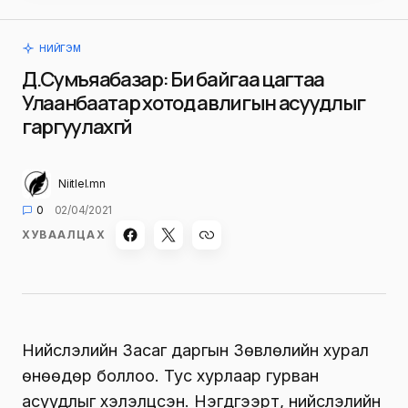
НИЙГЭМ
Д.Сумъяабазар: Би байгаа цагтаа
Улаанбаатар хотод авлигын асуудлыг
гаргуулахгүй
Niitlel.mn
0
02/04/2021
ХУВААЛЦАХ
Нийслэлийн Засаг даргын Зөвлөлийн хурал
өнөөдөр боллоо. Тус хурлаар гурван
асуудлыг хэлэлцсэн. Нэгдүгээрт, нийслэлийн