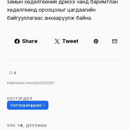
замын хөдөлгөөний дүрмээ чанд баримтлан
хөдөлгөөнд оролцохыг цагдаагийн
байгууллагаас анхааруулж байна.
Share
Tweet
0
Нийтлэсэн огноо
02/04/2021
СЭТГЭГДЭЛ
Сэтгэгдэл үлдээх
УЛС ТӨР, ДУУЛИАН