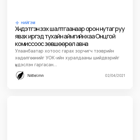
НИЙГЭМ
Хүндэтгэн үзэх шалтгаанаар орон нутаг руу
явах иргэд тухайн аймгийнхаа Онцгой
комиссоос зөвшөөрөл авна
Улаанбаатар хотоос гарах зорчигч тээврийн
хөдөлгөөнийг УОК-ийн хуралдааны шийдвэрийг
үндэслэн гаргасан…
Niitlel.mn
02/04/2021