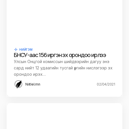
НИЙГЭМ
БНСУ-аас 156 иргэн эх орондоо ирлээ
Улсын Онцгой комиссын шийдвэрийн дагуу энэ
сард нийт 12 удаагийн тусгай үүргийн нислэгээр эх
орондоо ирэх…
Niitlel.mn
02/04/2021