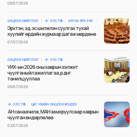
08/07/2026
ОНЦЛОХ НИЙТЛЭЛ
УЛС ТӨР
ХУУЛЬ ЭРХ ЗҮЙ
E-mail
*
Эрхтэн, эд, эс шилжүүлэн суулгах тухай
хуулийг ердийн журмаар дагаж мөрдөнө
07/07/2026
Сэтгэгдэл
*
ОНЦЛОХ НИЙТЛЭЛ
УЛС ТӨР
УИХ-ын 2026 оны хаврын ээлжит
чуулганы үйл ажиллагаа, үр дүнг
танилцууллаа
06/07/2026
Save my name and e-mail in this browser for the next
time I comment.
УЛС ТӨР
ЦАГ ҮЕИЙН ОНЦЛОХ МЭДЭЭ
Илгээх
АН санаачилж, МАН замхруулсаар хаврын
чуулган өндөрлөлөө
03/07/2026