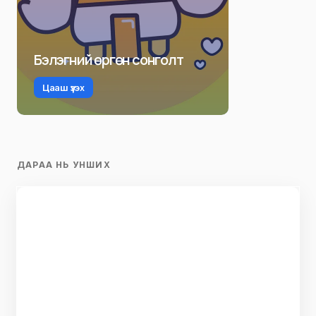
Бэлэгний өргөн сонголт
Цааш үзэх
ДАРАА НЬ УНШИХ