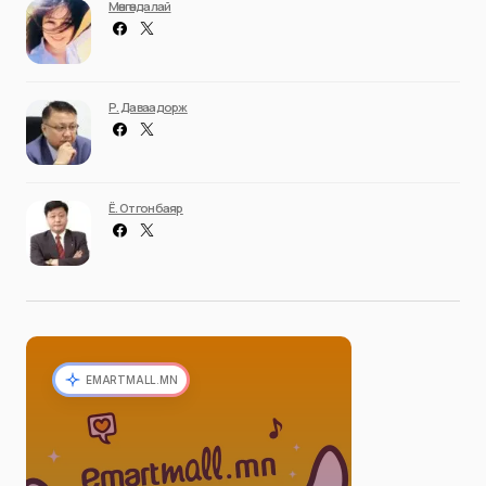
Мөнгөндалай
Р. Даваадорж
Ё. Отгонбаяр
EMARTMALL.MN