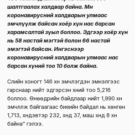
шалтгаалах халдвар байна. Мөн
коронавирусний халдварын улмаас
эмчлүүлж байсан хоёр хүн нас барсан
харамсалтай зүыл боллоо. Эдгээр хоёр хүн
нь 58 настай мэгтэй болон 66 настай
эмэгтэй байсан. Ингэснээр
коронавирусний халдварын улмаас нас
барсан хүний тоо 10 болж байна.
Сүүлийн хоногт 146 хүн эмчлэгдэн эмнэлгээс
гарснаар нийт эдгэрсэн хүний тоо 5,216
боллоо. Өнөөдрийн байдлаар нийт 1,990 хүн
эмчлүүлж байгаагаас биеийн байдал нь хөнгөн
1,713, хүндэвтэр 232, хүнд 37, маш хүнд 8 хүн
байна” гэлээ.