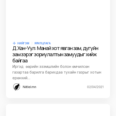
НИЙГЭМ
ЯРИЛЦЛАГА
Д.Хан-Уул: Манай хот явган зам, дугуйн
зам зэрэг зориулалтын замуудыг хийж
байгаа
Иргэд өөрийн эзэмшлийн болон өмчилсөн
газартаа барилга барихдаа тухайн газрыг хотын
ерөнхий…
Niitlel.mn
02/04/2021