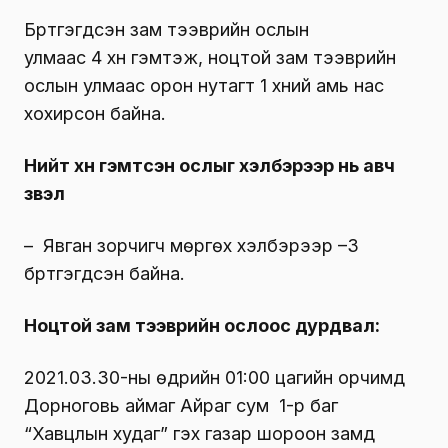
Бүртгэгдсэн зам тээврийн ослын
улмаас 4 хүн гэмтэж, ноцтой зам тээврийн
ослын улмаас орон нутагт 1 хүний амь нас
хохирсон байна.
Нийт хүн гэмтсэн ослыг хэлбэрээр нь авч
үзвэл
– Явган зорчигч мөргөх хэлбэрээр –3
бүртгэгдсэн байна.
Ноцтой зам тээврийн ослоос дурдвал:
2021.03.30-ны өдрийн 01:00 цагийн орчимд
Дорноговь аймаг Айраг сум 1-р баг
“Хавцлын худаг” гэх газар шороон замд