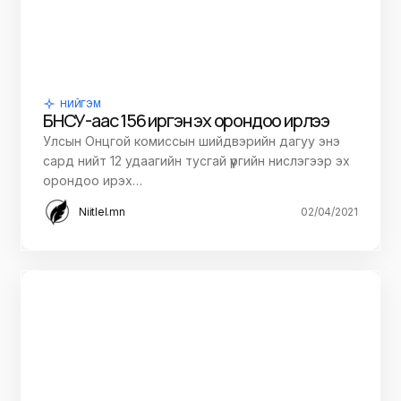
НИЙГЭМ
БНСУ-аас 156 иргэн эх орондоо ирлээ
Улсын Онцгой комиссын шийдвэрийн дагуу энэ
сард нийт 12 удаагийн тусгай үүргийн нислэгээр эх
орондоо ирэх…
Niitlel.mn
02/04/2021