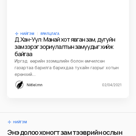
НИЙГЭМ
ЯРИЛЦЛАГА
Д.Хан-Уул: Манай хот явган зам, дугуйн
зам зэрэг зориулалтын замуудыг хийж
байгаа
Иргэд өөрийн эзэмшлийн болон өмчилсөн
газартаа барилга барихдаа тухайн газрыг хотын
ерөнхий…
Niitlel.mn
02/04/2021
НИЙГЭМ
Энэ долоо хоногт зам тээврийн ослын