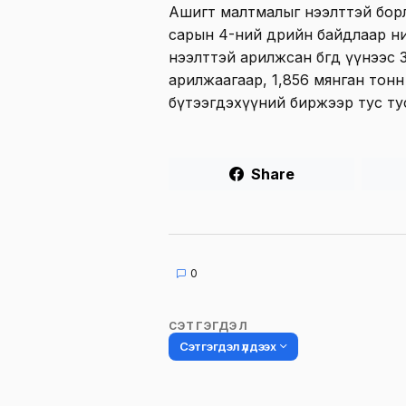
Ашигт малтмалыг нээлттэй борл
сарын 4-ний өдрийн байдлаар н
нээлттэй арилжсан бөгөөд үүнээс
арилжаагаар, 1,856 мянган тонн
бүтээгдэхүүний биржээр тус ту
Share
0
СЭТГЭГДЭЛ
Сэтгэгдэл үлдээх