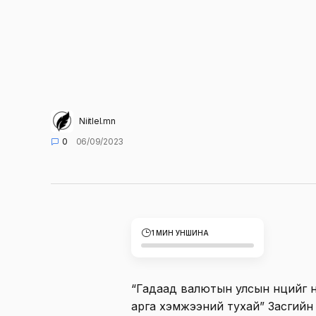
Niitlel.mn
0
06/09/2023
1 МИН УНШИНА
“Гадаад валютын улсын нөөцийг 
арга хэмжээний тухай” Засгийн