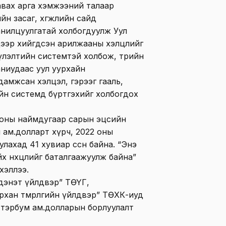
авах арга хэмжээний талаар
н засаг, хөгжлийн сайд
анилцуулгатай холбогдуулж Уул
дээр хийгдсэн арилжааны хэлцлийг
үлэлтийн системтэй холбож, төрийн
аниудаас уул уурхайн
дамжсан хэлцэл, гэрээг гааль,
йн системд бүртгэхийг холбогдох
3 оны наймдугаар сарын эцсийн
 ам.долларт хүрч, 2022 оны
лахад 41 хувиар өссөн байна. “Энэ
йх нөхцөлийг баталгаажуулж байна”
хэллээ.
дэнэт үйлдвэр” ТӨҮГ,
хан төмөрлөгийн үйлдвэр” ТӨХК-иуд
5 тэрбум ам.долларын борлуулалт