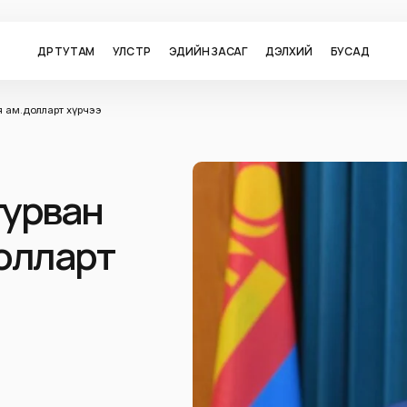
ӨДӨР ТУТАМ
УЛС ТӨР
ЭДИЙН ЗАСАГ
ДЭЛХИЙ
БУСАД
я ам.долларт хүрчээ
гурван
долларт