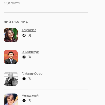
03/07/2026
НИЙТЛЭЛЧИД
Adiya Idea
D. Sainbayar
Г. Мэнд-Ооёо
Мөнгөндалай