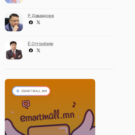
Р. Даваадорж
Ё. Отгонбаяр
EMARTMALL.MN