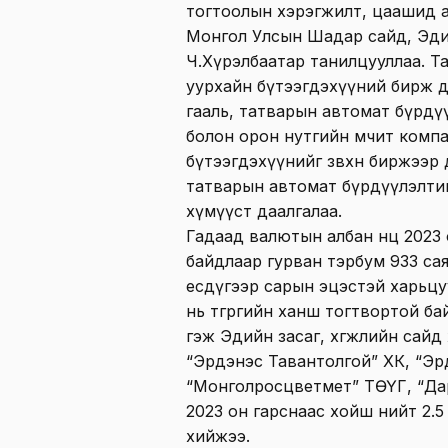
тогтоолын хэрэгжилт, цаашид 
Монгол Улсын Шадар сайд, Эдий
Ч.Хүрэлбаатар танилцууллаа. Т
уурхайн бүтээгдэхүүний бирж 
гааль, татварын автомат бүрдү
болон орон нутгийн өмчит комп
бүтээгдэхүүнийг зөвхөн биржээр 
татварын автомат бүрдүүлэлти
хүмүүст даалгалаа.
Гадаад валютын албан нөөц 202
байдлаар гурван тэрбум 933 сая
есдүгээр сарын эцэстэй харьцуу
нь төгрөгийн ханш тогтвортой ба
гэж Эдийн засаг, хөгжлийн сайд 
“Эрдэнэс Тавантолгой” ХК, “Эр
“Монголросцветмет” ТӨҮГ, “Дар
2023 он гарснаас хойш нийт 2.
хийжээ.