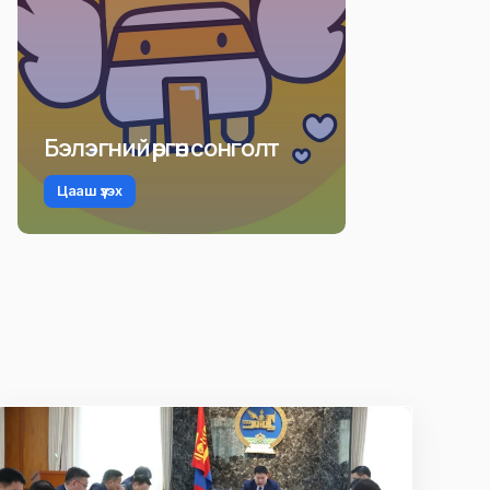
Бэлэгний өргөн сонголт
Цааш үзэх