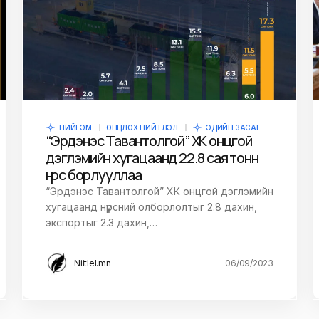
НИЙГЭМ
ОНЦЛОХ НИЙТЛЭЛ
ЭДИЙН ЗАСАГ
“Эрдэнэс Тавантолгой” ХК онцгой
дэглэмийн хугацаанд 22.8 сая тонн
нүүрс борлууллаа
“Эрдэнэс Тавантолгой” ХК онцгой дэглэмийн
хугацаанд нүүрсний олборлолтыг 2.8 дахин,
экспортыг 2.3 дахин,…
Niitlel.mn
06/09/2023