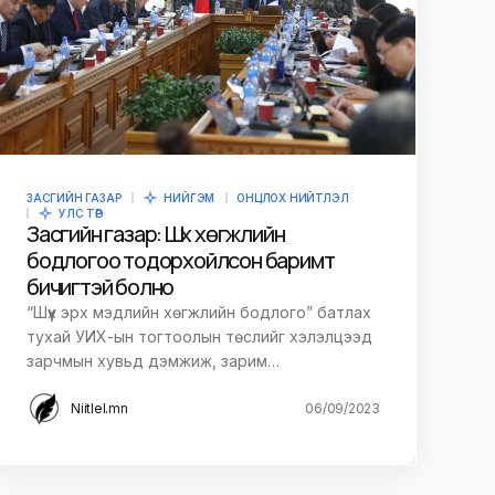
ЗАСГИЙН ГАЗАР
НИЙГЭМ
ОНЦЛОХ НИЙТЛЭЛ
УЛС ТӨР
Засгийн газар: Шүүх хөгжлийн
бодлогоо тодорхойлсон баримт
бичигтэй болно
“Шүүх эрх мэдлийн хөгжлийн бодлого” батлах
тухай УИХ-ын тогтоолын төслийг хэлэлцээд
зарчмын хувьд дэмжиж, зарим…
Niitlel.mn
06/09/2023