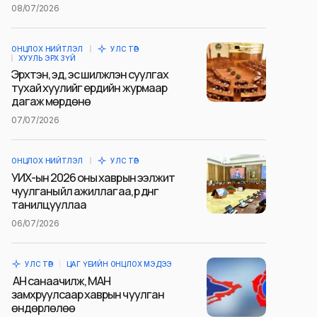
08/07/2026
ОНЦЛОХ НИЙТЛЭЛ
УЛС ТӨР
ХУУЛЬ ЭРХ ЗҮЙ
Эрхтэн, эд, эс шилжүүлэн суулгах
тухай хуулийг ердийн журмаар
дагаж мөрдөнө
07/07/2026
ОНЦЛОХ НИЙТЛЭЛ
УЛС ТӨР
УИХ-ын 2026 оны хаврын ээлжит
чуулганы үйл ажиллагаа, үр дүнг
танилцууллаа
06/07/2026
УЛС ТӨР
ЦАГ ҮЕИЙН ОНЦЛОХ МЭДЭЭ
АН санаачилж, МАН
замхруулсаар хаврын чуулган
өндөрлөлөө