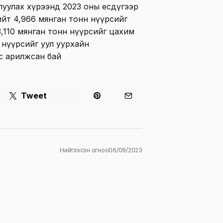
уулах хүрээнд 2023 оны есдүгээр
ийт 4,966 мянган тонн нүүрсийг
 3,110 мянган тонн нүүрсийг цахим
 нүүрсийг уул уурхайн
с арилжсан бай
Tweet
Нийтлэсэн огноо
06/09/2023