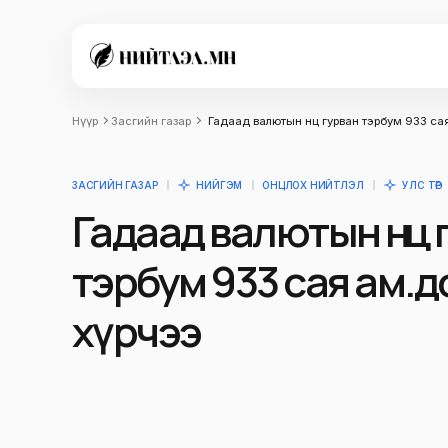
Нүүр
Засгийн газар
Гадаад валютын нөөц гурван тэрбум 933 са
ЗАСГИЙН ГАЗАР
НИЙГЭМ
ОНЦЛОХ НИЙТЛЭЛ
УЛС ТӨР
Гадаад валютын нөөц 
тэрбум 933 сая ам.
хүрчээ