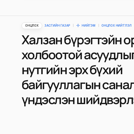
ОНЦЛОХ
ЗАСГИЙН ГАЗАР
НИЙГЭМ
ОНЦЛОХ НИЙТЛЭЛ
Халзан бүрэгтэйн о
холбоотой асуудлы
нутгийн эрх бүхий
байгууллагын сана
үндэслэн шийдвэрл