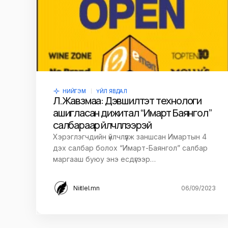
НИЙГЭМ
ҮЙЛ ЯВДАЛ
Л.Жавзмаа: Дэвшилтэт технологи
ашигласан дижитал “Имарт Баянгол”
салбараар үйлчлүүлээрэй
Хэрэглэгчдийн үйлчлүүлж заншсан Имартын 4
дэх салбар болох “Имарт-Баянгол” салбар
маргааш буюу энэ есдүгээр…
Niitlel.mn
06/09/2023