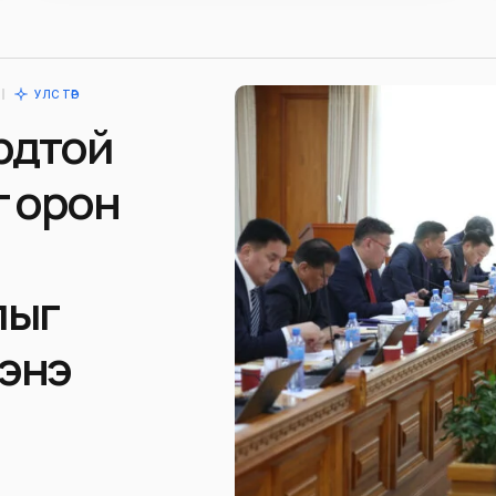
УЛС ТӨР
рдтой
г орон
лыг
энэ