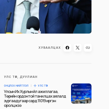
ХУВААЛЦАХ
УЛС ТӨР, ДУУЛИАН
ОНЦЛОХ НИЙТЛЭЛ
УЛС ТӨР
Улсын Их Хурлын үйл ажиллагаа,
Төрийн ордонтой танилцах аялалд
зургаадугаар сард 11019 иргэн
оролцжээ