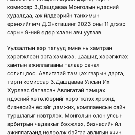
комиссар З.Дашдаваа Монголын үндэсний
худалдаа, аж үйлдвэрийн танхимын
ерөнхийлөгч Д.Энхтүвшинг 2023 оны 11 дүгээр
сарын 9-ний өдөр хүлээн авч уулзав.
Уулзалтын үеэр талууд өмнө нь хамтран
хэрэгжүүлсэн арга хэмжээ, цаашид хэрэгжүүлэх
хамтын ажиллагааны талаар санал
солилцлоо. Авлигатай тэмцэх газрын дарга,
тэргүүн комиссар З.Дашдаваа Улсын Их
Хурлаас баталсан Авлигатай тэмцэх
үндэсний хөтөлбөрийг хэрэгжүүлэх хүрээнд
бизнесийн ёс зүйг дэмжих, комплаенсын сайн
туршлагыг нэвтрүүлэх, Монголын олон улсын
арбитрын чадавхыг бэхжүүлэх, бизнесийн үйл
ажиллагаанд нөлөөлж байгаа авлигын хүчин