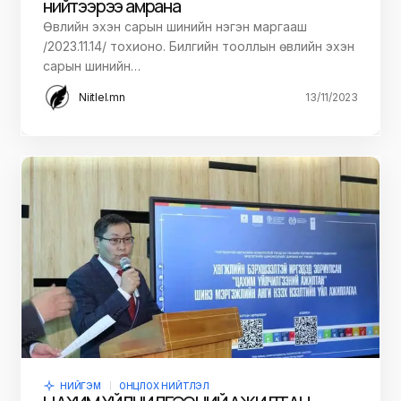
нийтээрээ амрана
Өвлийн эхэн сарын шинийн нэгэн маргааш
/2023.11.14/ тохионо. Билгийн тооллын өвлийн эхэн
сарын шинийн…
Niitlel.mn
13/11/2023
НИЙГЭМ
ОНЦЛОХ НИЙТЛЭЛ