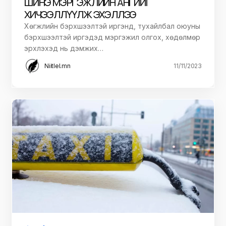
ШИНЭ МЭРГЭЖЛИЙН АНГИЙГ
ХИЧЭЭЛЛҮҮЛЖ ЭХЭЛЛЭЭ
Хөгжлийн бэрхшээлтэй иргэнд, тухайлбал оюуны
бэрхшээлтэй иргэдэд мэргэжил олгох, хөдөлмөр
эрхлэхэд нь дэмжих…
Niitlel.mn
11/11/2023