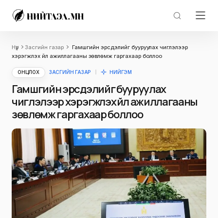
Нүүр
Засгийн газар
Гамшгийн эрсдэлийг бууруулах чиглэлээр
хэрэгжүүлэх үйл ажиллагааны зөвлөмж гаргахаар боллоо
ОНЦЛОХ
ЗАСГИЙН ГАЗАР
НИЙГЭМ
Гамшгийн эрсдэлийг бууруулах
чиглэлээр хэрэгжүүлэх үйл ажиллагааны
зөвлөмж гаргахаар боллоо