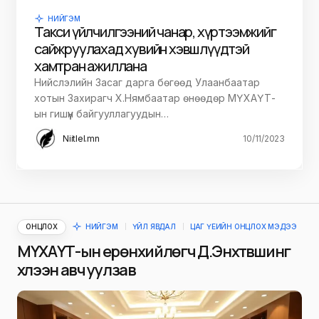
НИЙГЭМ
Такси үйлчилгээний чанар, хүртээмжийг
сайжруулахад хувийн хэвшлүүдтэй
хамтран ажиллана
Нийслэлийн Засаг дарга бөгөөд Улаанбаатар
хотын Захирагч Х.Нямбаатар өнөөдөр МҮХАҮТ-
ын гишүүн байгууллагуудын…
Niitlel.mn
10/11/2023
ОНЦЛОХ
НИЙГЭМ
ҮЙЛ ЯВДАЛ
ЦАГ ҮЕИЙН ОНЦЛОХ МЭДЭЭ
МҮХАҮТ-ын ерөнхийлөгч Д.Энхтүвшинг
хүлээн авч уулзав