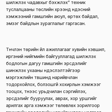
шилжүүлэх чадавхыг бэхжүүлэх” техник
туслалцааны төслийн хүрээнд үндэсний
хэмжээний гамшгийн аюул, өртөх байдал,
эмзэг байдлын зураглалыг гаргасан.
Түүнчлэн төрийн үйл ажиллагааг хувийн хэвшил,
иргэний нийгмийн байгууллагад шилжүүлэх
бодлогын дагуу гамшгийн эрсдэлийг
шинжлэх ухааны үндэслэлтэйгээр
мэргэжлийн түвшинд нарийвчлан
тодорхойлох, болзошгүй хохирлын хэмжээг
тооцох, түүнээс урьдчилан сэргийлэх,
эрсдэлийг бууруулах, аврах, хор уршгийг
арилгах арга хэмжээг төлөвлөх зорилгоор