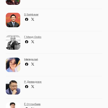
D. Sainbayar
Г. Мэнд-Ооёо
Мөнгөндалай
Р. Даваадорж
Ё. Отгонбаяр