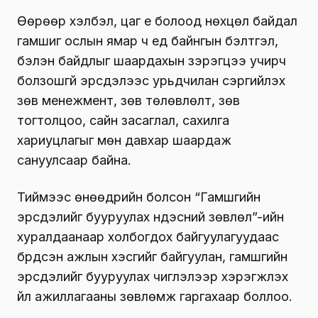
Өөрөөр хэлбэл, цаг үе болоод нөхцөл байдал
гамшиг ослын ямар ч үед байнгын бэлтгэл,
бэлэн байдлыг шаардахын зэрэгцээ учирч
болзошгүй эрсдэлээс урьдчилан сэргийлэх
зөв менежмент, зөв төлөвлөлт, зөв
тогтолцоо, сайн засаглал, сахилга
хариуцлагыг мөн давхар шаардаж
сануулсаар байна.
Тиймээс өнөөдрийн болсон “Гамшгийн
эрсдэлийг бууруулах үндэсний зөвлөл”-ийн
хуралдаанаар холбогдох байгуулагуудаас
бүрдсэн ажлын хэсгийг байгуулан, гамшгийн
эрсдэлийг бууруулах чиглэлээр хэрэгжүүлэх
үйл ажиллагааны зөвлөмж гаргахаар боллоо.