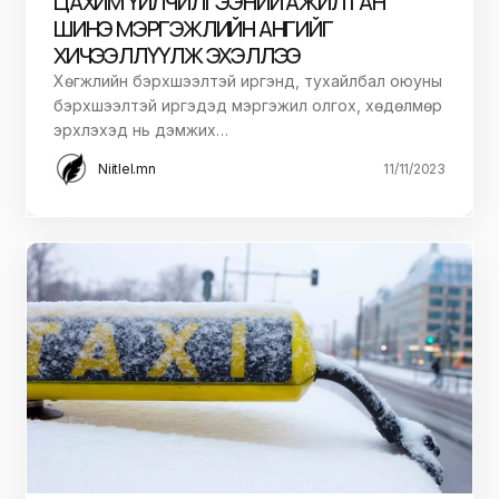
ЦАХИМ ҮЙЛЧИЛГЭЭНИЙ АЖИЛТАН
ШИНЭ МЭРГЭЖЛИЙН АНГИЙГ
ХИЧЭЭЛЛҮҮЛЖ ЭХЭЛЛЭЭ
Хөгжлийн бэрхшээлтэй иргэнд, тухайлбал оюуны
бэрхшээлтэй иргэдэд мэргэжил олгох, хөдөлмөр
эрхлэхэд нь дэмжих…
Niitlel.mn
11/11/2023