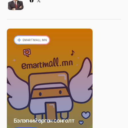
EMARTMALL.MN
Бэлэгний өргөн сонголт