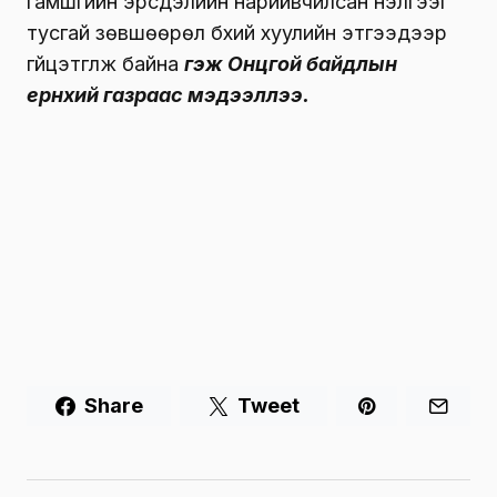
гамшгийн эрсдэлийн нарийвчилсан үнэлгээг
тусгай зөвшөөрөл бүхий хуулийн этгээдээр
гүйцэтгүүлж байна
гэж Онцгой байдлын
ерөнхий газраас мэдээллээ.
Share
Tweet