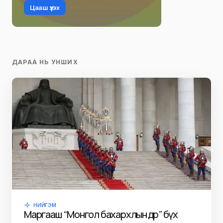
Цааш үзэх
ДАРАА НЬ УНШИХ
НИЙГЭМ
Маргааш “Монгол бахархлын өдөр” бүх