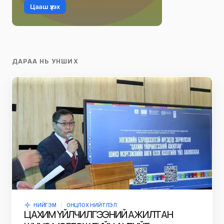
Цааш үзэх
ДАРАА НЬ УНШИХ
НИЙГЭМ
ОНЦЛОХ НИЙТЛЭЛ
ЦАХИМ ҮЙЛЧИЛГЭЭНИЙ АЖИЛТАН