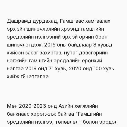
Дашрамд дурдахад, Гамшгаас хамгаалах
эрх зүйн шинэчлэлийн хүрээнд гамшгийн
эрсдэлийн үнэлгээний эрх зүй орчин бүрэн
шинэчлэгдэж, 2016 оны байдлаар 8 хувьд
хийсэн засаг захиргаа, нутаг дэвсгэрийн
нэгжийн гамшгийн эрсдэлийн ерөнхий
үнэлгээ 2019 онд 71 хувь, 2020 онд 100 хувь
хийж гүйцэтгэлээ.
Мөн 2020-2023 онд Азийн хөгжлийн
банкнаас хэрэгжүүлж байгаа “Гамшгийн
эрсдэлийн үнэлгээ, төлөвлөлт болон эрсдэл