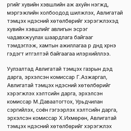
үүргийг хувийн хэвшлийн аж ахуйн нэгжүүд,
мэргэжлийн холбоодод шилжүүлэх, Авлигатай
тэмцэх үндэсний хөтөлбөрийг хэрэгжүүлэхэд
хувийн хэвшлийг авлигын эсрэг
чадавхжуулах шаардлага байгааг
тэмдэглэж, хамтын ажиллагаа үр дүнд хүрнэ
гэдэгт итгэлтэй байгаагаа илэрхийллээ.
Уулзалтад Авлигатай тэмцэх газрын дэд
дарга, эрхэлсэн комиссар Г.Азжаргал,
Авлигатай тэмцэх үндэсний хөтөлбөрийг
хэрэгжүүлэх хэлтсийн дарга, эрхэлсэн
комиссар М.Даваатогтох, Урьдчилан
сэргийлэх, соён гэгээрүүлэх хэлтсийн дарга,
эрхэлсэн комиссар Х.Ихмөрөн, Авлигатай
тэмцэх үндэсний хөтөлбөрийг хэрэгжүүлэх