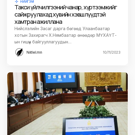
НИЙГЭМ
Такси үйлчилгээний чанар, хүртээмжийг
сайжруулахад хувийн хэвшлүүдтэй
хамтран ажиллана
Нийслэлийн Засаг дарга бөгөөд Улаанбаатар
хотын Захирагч Х.Нямбаатар өнөөдөр МҮХАҮТ-
ын гишүүн байгууллагуудын…
Niitlel.mn
10/11/2023