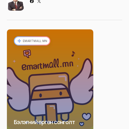
EMARTMALL.MN
Бэлэгний өргөн сонголт