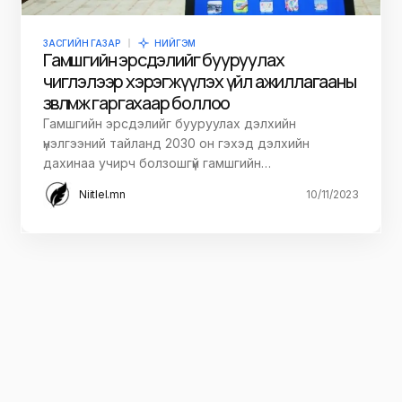
ЗАСГИЙН ГАЗАР
НИЙГЭМ
Гамшгийн эрсдэлийг бууруулах
чиглэлээр хэрэгжүүлэх үйл ажиллагааны
зөвлөмж гаргахаар боллоо
Гамшгийн эрсдэлийг бууруулах дэлхийн
үнэлгээний тайланд 2030 он гэхэд дэлхийн
дахинаа учирч болзошгүй гамшгийн…
Niitlel.mn
10/11/2023