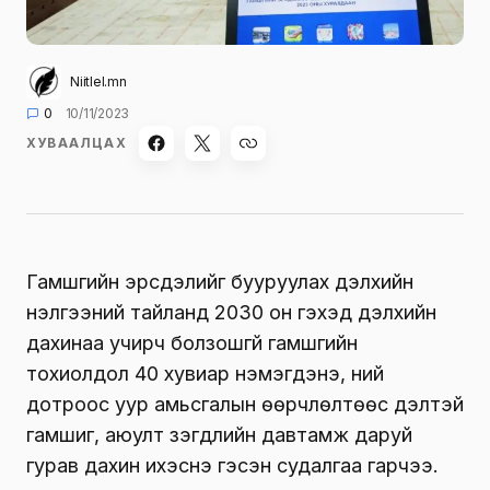
Niitlel.mn
0
10/11/2023
ХУВААЛЦАХ
Гамшгийн эрсдэлийг бууруулах дэлхийн
үнэлгээний тайланд 2030 он гэхэд дэлхийн
дахинаа учирч болзошгүй гамшгийн
тохиолдол 40 хувиар нэмэгдэнэ, үүний
дотроос уур амьсгалын өөрчлөлтөөс үүдэлтэй
гамшиг, аюулт үзэгдлийн давтамж даруй
гурав дахин ихэснэ гэсэн судалгаа гарчээ.