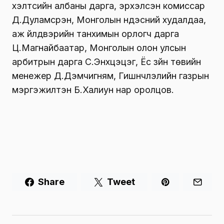
хэлтсийн албаны дарга, эрхэлсэн комиссар
Д.Дуламсүрэн, Монголын үндэсний худалдаа,
аж үйлдвэрийн танхимын орлогч дарга
Ц.Магнайбаатар, Монголын олон улсын
арбитрын дарга С.Энхцэцэг, Ёс зүйн төвийн
менежер Д.Дэмчигням, Гишүүнчлэлийн газрын
мэргэжилтэн Б.Халиун нар оролцов.
Share
Tweet