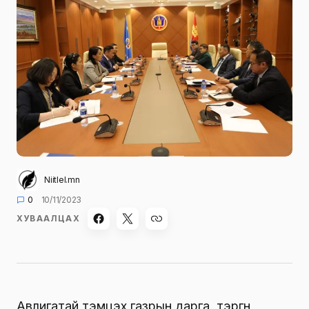
Niitlel.mn
0
10/11/2023
ХУВААЛЦАХ
Авлигатай тэмцэх газрын дарга, тэргүүн