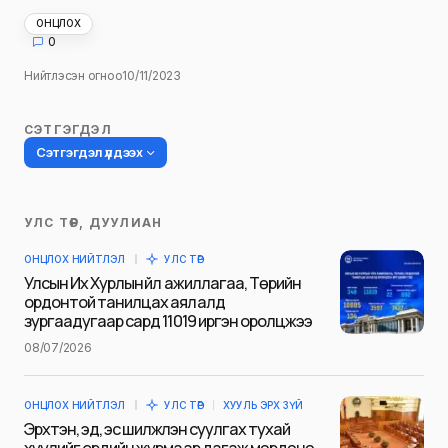
ОНЦЛОХ
0
Нийтлэсэн огноо
10/11/2023
СЭТГЭГДЭЛ
Сэтгэгдэл үлдээх
УЛС ТӨР, ДУУЛИАН
Таны имэйл хаягийг нийтлэхгүй.
ОНЦЛОХ НИЙТЛЭЛ
УЛС ТӨР
Шаардлагатай талбаруудыг
*
гэж
Улсын Их Хурлын үйл ажиллагаа, Төрийн
тэмдэглэсэн
ордонтой танилцах аялалд
зургаадугаар сард 11019 иргэн оролцжээ
Name
*
08/07/2026
ОНЦЛОХ НИЙТЛЭЛ
УЛС ТӨР
ХУУЛЬ ЭРХ ЗҮЙ
E-mail
*
Эрхтэн, эд, эс шилжүүлэн суулгах тухай