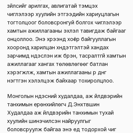
зүйлсийг арилгах, авлигатай тэмцэх
чиглэлээр хуулийн этгээдийн хариуцлагын
тогтолцоог боловсронгуй болгох чиглэлээр
хамтын ажиллагааны эхлэл тавигдаж байгааг
онцоллоо. Энэ хүрээнд хоёр байгууллагын
хооронд харилцан хүндэтгэлтэй хандах
зарчимд үндэслэн иж бүрэн, тасралтгүй хамтын
ажиллагааг хангах төлөвлөгөөг батлан
хэрэгжүүлж, хамтын ажиллагааны үр дүнг
нэгтгэн хэлэлцэж байхаар тохиролцлоо.
Монголын үндэсний худалдаа, аж үйлдвэрийн
танхимын ерөнхийлөгч Д.Энхтүвшин
Худалдаа аж үйлдвэрийн танхимын тухай
хуулийн шинэчилсэн найруулгыг
боловсруулж байгаа энэ үед тодорхой чиг