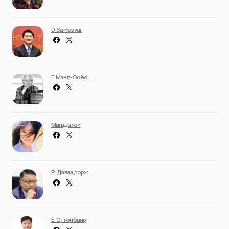
D. Sainbayar
Г. Мэнд-Ооёо
Мөнгөндалай
Р. Даваадорж
Ё. Отгонбаяр