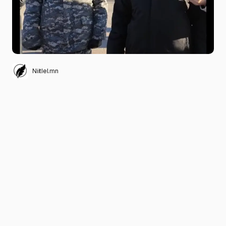
Niitlel.mn
0
13/01/2025
ХУВААЛЦАХ
Монгол Улсын шадар сайд С.Амарсайхан
Говьсүмбэр аймгийн Онцгой комисс, Онцгой
байдлын газарт ажиллалаа. Ган, зуд, гамшиг
ослын хамгийн хүнд нөхцөлд ажилладаг онцгой
байдлын салбарын алба хаагчдын цалин