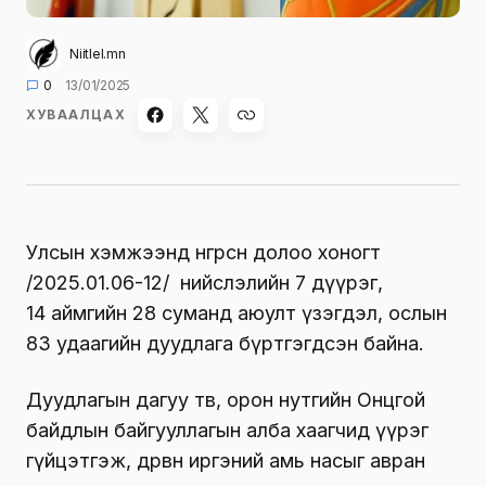
Niitlel.mn
0
13/01/2025
ХУВААЛЦАХ
Улсын хэмжээнд өнгөрсөн долоо хоногт
/2025.01.06-12/ нийслэлийн 7 дүүрэг,
14 аймгийн 28 суманд аюулт үзэгдэл, ослын
83 удаагийн дуудлага бүртгэгдсэн байна.
Дуудлагын дагуу төв, орон нутгийн Онцгой
байдлын байгууллагын алба хаагчид үүрэг
гүйцэтгэж, дөрвөн иргэний амь насыг авран