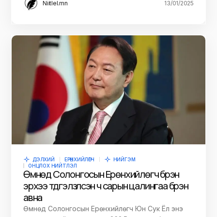
Niitlel.mn
13/01/2025
ДЭЛХИЙ
ЕРӨНХИЙЛӨГЧ
НИЙГЭМ
ОНЦЛОХ НИЙТЛЭЛ
Өмнөд Солонгосын Ерөнхийлөгч бүрэн
эрхээ түдгэлзүүлсэн ч сарын цалингаа бүрэн
авна
Өмнөд Солонгосын Ерөнхийлөгч Юн Сук Ёл энэ