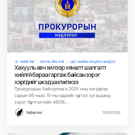
НИЙГЭМ
ХУУЛЬ ЭРХ ЗҮЙ
ЦАГ ҮЕИЙН ОНЦЛОХ МЭДЭЭ
Хахууль авч хилээр хяналт шалгалт
хийлгүй бараа гаргаж байсан зэрэг
хэргүүдийг шүүхэд шилжүүлжээ
Прокурорын байгууллага 2025 оны нэгдүгээр
сарын 06-наас 10-ны өдрийг хүртэл хугацаанд
хэрэг бүртгэлтийн 46518,…
Niitlel.mn
13/01/2025