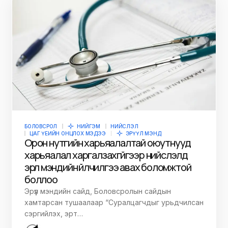
БОЛОВСРОЛ
НИЙГЭМ
НИЙСЛЭЛ
ЦАГ ҮЕИЙН ОНЦЛОХ МЭДЭЭ
ЭРҮҮЛ МЭНД
Орон нутгийн харьяалалтай оюутнууд
харьяалал харгалзахгүйгээр нийслэлд
эрүүл мэндийн үйлчилгээ авах боломжтой
боллоо
Эрүүл мэндийн сайд, Боловсролын сайдын
хамтарсан тушаалаар “Суралцагчдыг урьдчилсан
сэргийлэх, эрт…