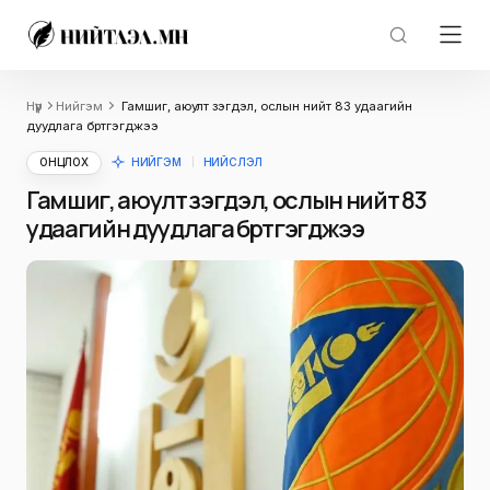
Нүүр
Нийгэм
Гамшиг, аюулт үзэгдэл, ослын нийт 83 удаагийн
дуудлага бүртгэгджээ
ОНЦЛОХ
НИЙГЭМ
НИЙСЛЭЛ
Гамшиг, аюулт үзэгдэл, ослын нийт 83
удаагийн дуудлага бүртгэгджээ