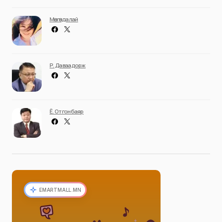
Мөнгөндалай
Р. Даваадорж
Ё. Отгонбаяр
EMARTMALL.MN