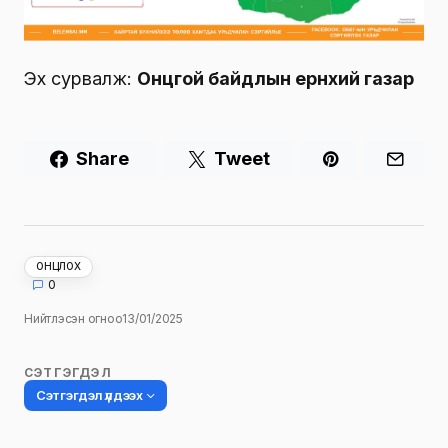
Эх сурвалж:
Онцгой байдлын ерөнхий газар
Share
Tweet
ОНЦЛОХ
0
Нийтлэсэн огноо
13/01/2025
СЭТГЭГДЭЛ
Сэтгэгдэл үлдээх