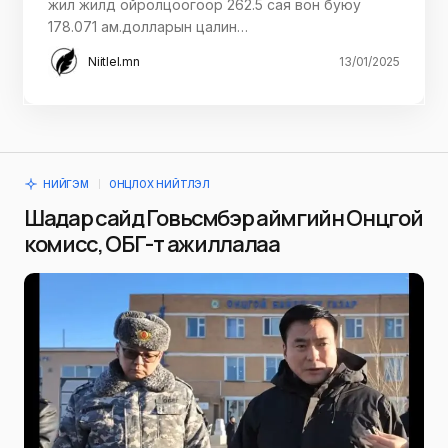
жил жилд ойролцоогоор 262.5 сая вон буюу
178.071 ам.долларын цалин…
Niitlel.mn
13/01/2025
НИЙГЭМ
ОНЦЛОХ НИЙТЛЭЛ
Шадар сайд Говьсүмбэр аймгийн Онцгой
комисс, ОБГ-т ажиллалаа