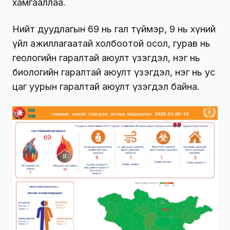
хамгааллаа.
Нийт дуудлагын 69 нь гал түймэр, 9 нь хүний
үйл ажиллагаатай холбоотой осол, гурав нь
геологийн гаралтай аюулт үзэгдэл, нэг нь
биологийн гаралтай аюулт үзэгдэл, нэг нь ус
цаг уурын гаралтай аюулт үзэгдэл байна.