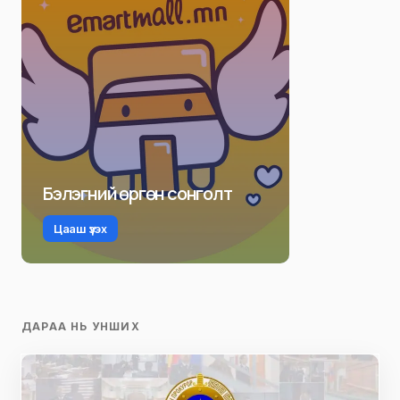
Бэлэгний өргөн сонголт
Цааш үзэх
ДАРАА НЬ УНШИХ