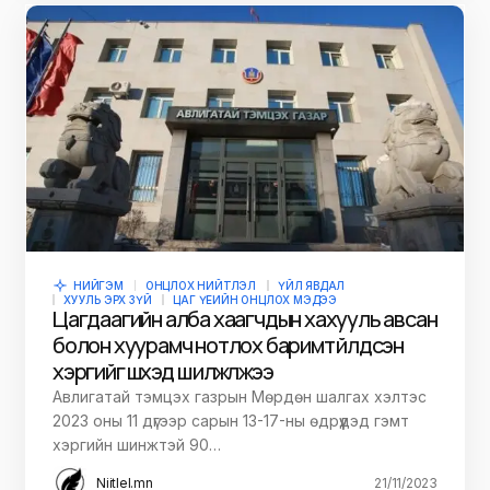
НИЙГЭМ
ОНЦЛОХ НИЙТЛЭЛ
ҮЙЛ ЯВДАЛ
ХУУЛЬ ЭРХ ЗҮЙ
ЦАГ ҮЕИЙН ОНЦЛОХ МЭДЭЭ
Цагдаагийн алба хаагчдын хахууль авсан
болон хуурамч нотлох баримт үйлдсэн
хэргийг шүүхэд шилжүүлжээ
Авлигатай тэмцэх газрын Мөрдөн шалгах хэлтэс
2023 оны 11 дүгээр сарын 13-17-ны өдрүүдэд гэмт
хэргийн шинжтэй 90…
Niitlel.mn
21/11/2023