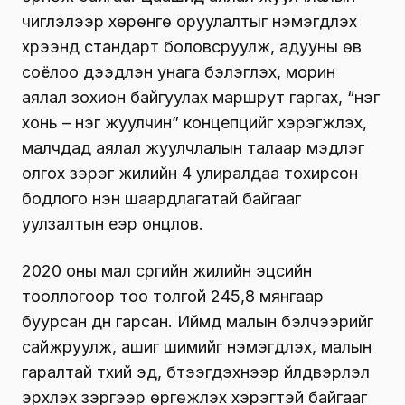
чиглэлээр хөрөнгө оруулалтыг нэмэгдүүлэх
хүрээнд стандарт боловсруулж, адууны өв
соёлоо дээдлэн унага бэлэглэх, морин
аялал зохион байгуулах маршрут гаргах, “нэг
хонь – нэг жуулчин” концепцийг хэрэгжүүлэх,
малчдад аялал жуулчлалын талаар мэдлэг
олгох зэрэг жилийн 4 улиралдаа тохирсон
бодлого нэн шаардлагатай байгааг
уулзалтын үеэр онцлов.
2020 оны мал сүргийн жилийн эцсийн
тооллогоор тоо толгой 245,8 мянгаар
буурсан дүн гарсан. Иймд малын бэлчээрийг
сайжруулж, ашиг шимийг нэмэгдүүлэх, малын
гаралтай түүхий эд, бүтээгдэхүүнээр үйлдвэрлэл
эрхлэх зэргээр өргөжүүлэх хэрэгтэй байгааг