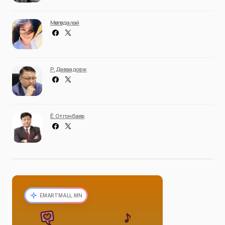
Мөнгөндалай
Р. Даваадорж
Ё. Отгонбаяр
EMARTMALL.MN