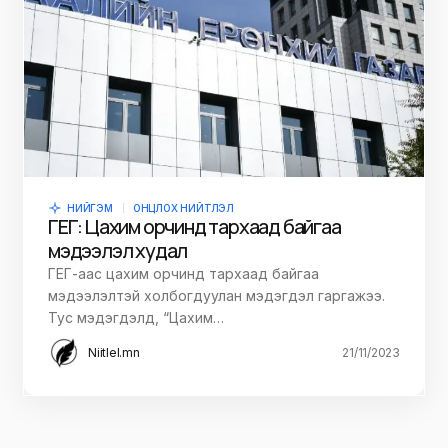
НИЙГЭМ
ОНЦЛОХ НИЙТЛЭЛ
ГЕГ: Цахим орчинд тархаад байгаа
мэдээлэл худал
ГЕГ-аас цахим орчинд тархаад байгаа
мэдээлэлтэй холбогдуулан мэдэгдэл гаргажээ.
Тус мэдэгдэлд, “Цахим…
Niitlel.mn
21/11/2023