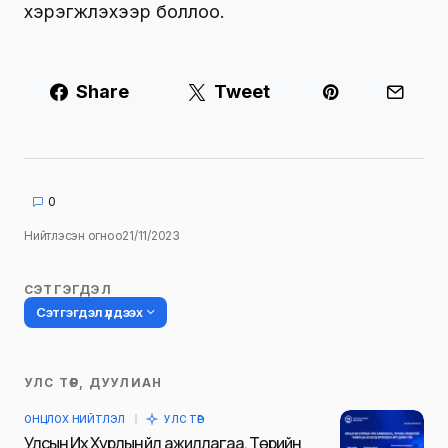
хэрэгжүүлэхээр боллоо.
Share
Tweet
0
Нийтлэсэн огноо
21/11/2023
СЭТГЭГДЭЛ
Сэтгэгдэл үлдээх
УЛС ТӨР, ДУУЛИАН
Таны имэйл хаягийг нийтлэхгүй.
ОНЦЛОХ НИЙТЛЭЛ
УЛС ТӨР
Шаардлагатай талбаруудыг
*
гэж
Улсын Их Хурлын үйл ажиллагаа, Төрийн