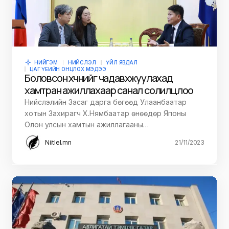
НИЙГЭМ
НИЙСЛЭЛ
ҮЙЛ ЯВДАЛ
ЦАГ ҮЕИЙН ОНЦЛОХ МЭДЭЭ
Боловсон хүчнийг чадавхжуулахад
хамтран ажиллахаар санал солилцлоо
Нийслэлийн Засаг дарга бөгөөд Улаанбаатар
хотын Захирагч Х.Нямбаатар өнөөдөр Японы
Олон улсын хамтын ажиллагааны…
Niitlel.mn
21/11/2023