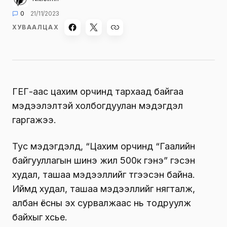
0
21/11/2023
ХУВААЛЦАХ
ГЕГ-аас цахим орчинд тархаад байгаа
мэдээлэлтэй холбогдуулан мэдэгдэл
гаргажээ.
Тус мэдэгдэлд, “Цахим орчинд “Гаалийн
байгууллагын шинэ жил 500к гэнэ” гэсэн
худал, ташаа мэдээллийг түгээсэн байна.
Иймд худал, ташаа мэдээллийг нягталж,
албан ёсны эх сурвалжаас нь тодруулж
байхыг хүсье.