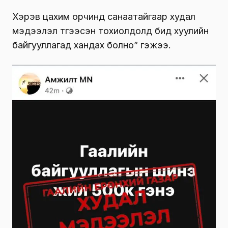
Хэрэв цахим орчинд санаатайгаар худал
мэдээлэл түгээсэн тохиолдолд бид хуулийн
байгууллагад хандах болно” гэжээ.