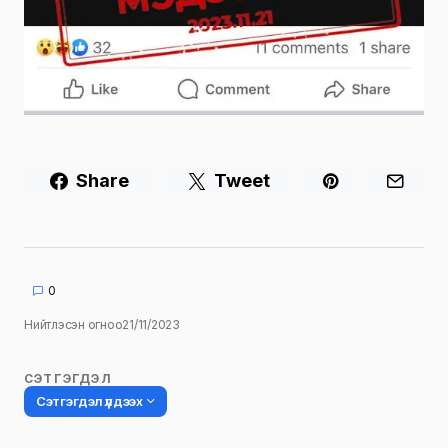
Share
Tweet
0
Нийтлэсэн огноо
21/11/2023
СЭТГЭГДЭЛ
Сэтгэгдэл үлдээх