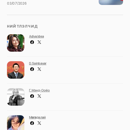
03/07/2026
НИЙТЛЭЛЧИД
Adiya Idea
D. Sainbayar
Г. Мэнд-Ооёо
Мөнгөндалай