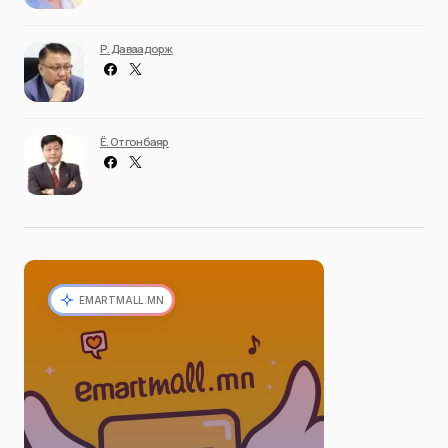
Р. Даваадорж
Ё. Отгонбаяр
EMARTMALL.MN