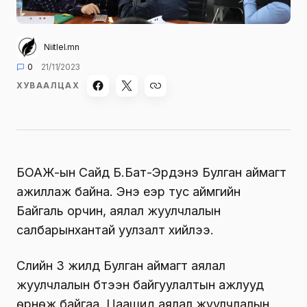
Niitlel.mn
0
21/11/2023
ХУВААЛЦАХ
БОАЖ-ын Сайд Б.Бат-Эрдэнэ Булган аймагт
ажиллаж байна. Энэ үеэр тус аймгийн
Байгаль орчин, аялал жуулчлалын
салбарынхантай уулзалт хийлээ.
Сүүлийн 3 жилд Булган аймагт аялал
жуулчлалын бүтээн байгуулалтын ажлууд
өрнөж байгаа. Цаашид аялал жуулчлалын