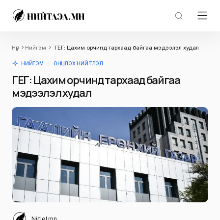
Нүүр
Нийгэм
ГЕГ: Цахим орчинд тархаад байгаа мэдээлэл худал
НИЙГЭМ
ОНЦЛОХ НИЙТЛЭЛ
ГЕГ: Цахим орчинд тархаад байгаа
мэдээлэл худал
Niitlel.mn