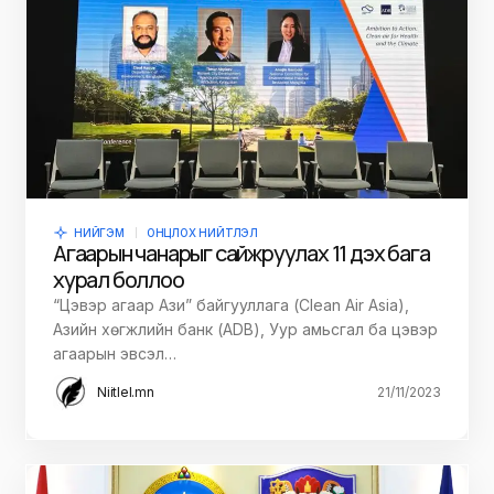
НИЙГЭМ
ОНЦЛОХ НИЙТЛЭЛ
Агаарын чанарыг сайжруулах 11 дэх бага
хурал боллоо
“Цэвэр агаар Ази” байгууллага (Clean Air Asia),
Азийн хөгжлийн банк (АDB), Уур амьсгал ба цэвэр
агаарын эвсэл…
Niitlel.mn
21/11/2023