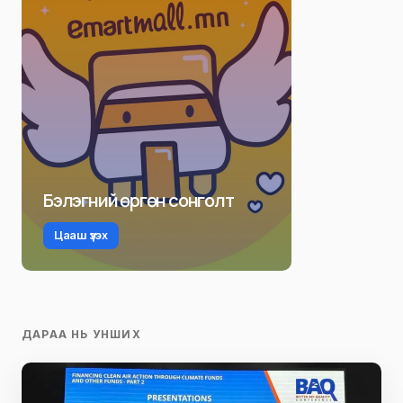
Бэлэгний өргөн сонголт
Цааш үзэх
ДАРАА НЬ УНШИХ