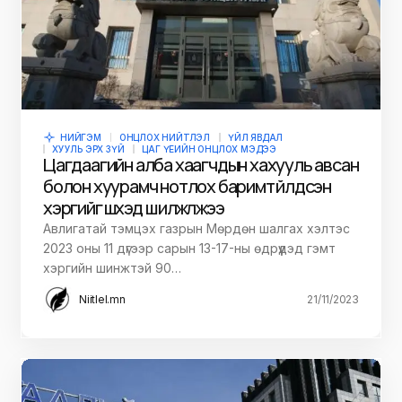
НИЙГЭМ
ОНЦЛОХ НИЙТЛЭЛ
ҮЙЛ ЯВДАЛ
ХУУЛЬ ЭРХ ЗҮЙ
ЦАГ ҮЕИЙН ОНЦЛОХ МЭДЭЭ
Цагдаагийн алба хаагчдын хахууль авсан
болон хуурамч нотлох баримт үйлдсэн
хэргийг шүүхэд шилжүүлжээ
Авлигатай тэмцэх газрын Мөрдөн шалгах хэлтэс
2023 оны 11 дүгээр сарын 13-17-ны өдрүүдэд гэмт
хэргийн шинжтэй 90…
Niitlel.mn
21/11/2023