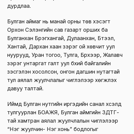
дурдлаа.
Булган аймаг нь манай орны төв хэсэгт
Орхон Сэлэнгийн сав газарт орших ба
Булганхан Бүрэгхангай, Дулаанхан, Бүтээл,
Хантай, Дархан хаан зэрэг ой хөвчит уул
нуурууд, Уран тогоо, Тулга, Бүрхээр, Жалавч
зэрэг унтаргат галт уул бүхий байгалийн
үзэсгэлэн хосолсон, онгон дагшин нутагтай
тул аялал жуулчлалыг чиглэлээр хөгжүүлэх
давуу талтай.
Иймд Булган нутгийн иргэдийн санал хүсэлд
тулгуурлан БОАЖЯ, Булган аймгийн ЗДТГ-
тай хамтран аялал жуулчлалын чиглэлээр
“Нэг жуулчин- Нэг хонь” бодлогыг