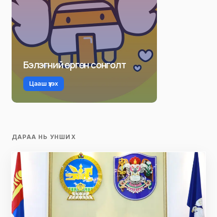
Бэлэгний өргөн сонголт
Цааш үзэх
ДАРАА НЬ УНШИХ