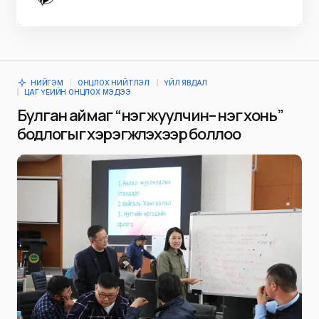
НИЙГЭМ
ОНЦЛОХ НИЙТЛЭЛ
ҮЙЛ ЯВДАЛ
ЦАГ ҮЕИЙН ОНЦЛОХ МЭДЭЭ
Булган аймаг “нэг жуулчин– нэг хонь”
бодлогыг хэрэгжүүлэхээр боллоо