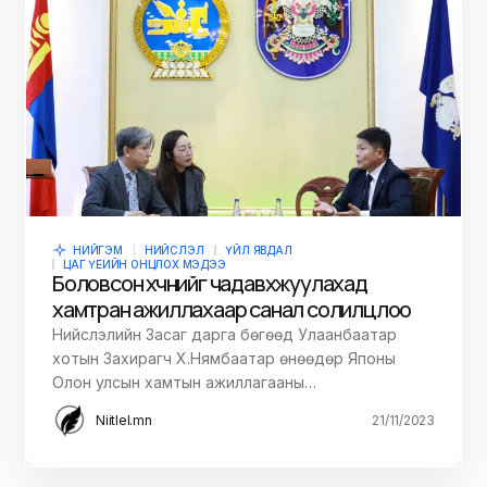
НИЙГЭМ
НИЙСЛЭЛ
ҮЙЛ ЯВДАЛ
ЦАГ ҮЕИЙН ОНЦЛОХ МЭДЭЭ
Боловсон хүчнийг чадавхжуулахад
хамтран ажиллахаар санал солилцлоо
Нийслэлийн Засаг дарга бөгөөд Улаанбаатар
хотын Захирагч Х.Нямбаатар өнөөдөр Японы
Олон улсын хамтын ажиллагааны…
Niitlel.mn
21/11/2023