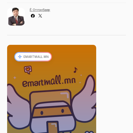
Ё. Отгонбаяр
EMARTMALL.MN