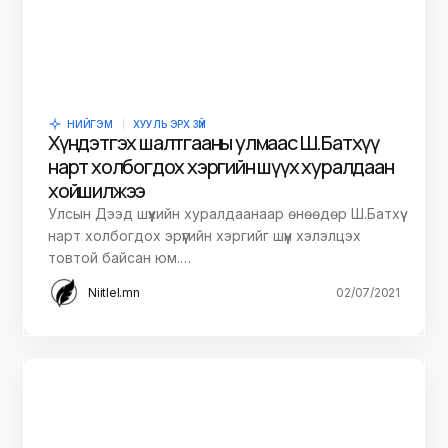
НИЙГЭМ
ХУУЛЬ ЭРХ ЗҮЙ
Хүндэтгэх шалтгааны улмаас Ш.Батхүү
нарт холбогдох хэргийн шүүх хуралдаан
хойшилжээ
Улсын Дээд шүүхийн хуралдаанаар өнөөдөр Ш.Батхүү
нарт холбогдох эрүүгийн хэргийг шүүн хэлэлцэх
товтой байсан юм.…
Niitlel.mn
02/07/2021