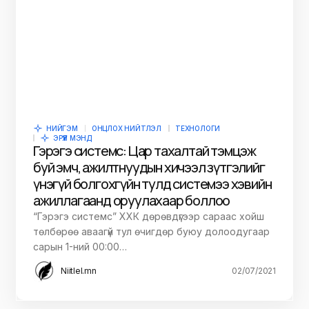
НИЙГЭМ
ОНЦЛОХ НИЙТЛЭЛ
ТЕХНОЛОГИ
ЭРҮҮЛ МЭНД
Гэрэгэ системс: Цар тахалтай тэмцэж
буй эмч, ажилтнуудын хичээл зүтгэлийг
үнэгүй болгохгүйн тулд системээ хэвийн
ажиллагаанд оруулахаар боллоо
“Гэрэгэ системс” ХХК дөрөвдүгээр сараас хойш
төлбөрөө аваагүй тул өчигдөр буюу долоодугаар
сарын 1-ний 00:00…
Niitlel.mn
02/07/2021