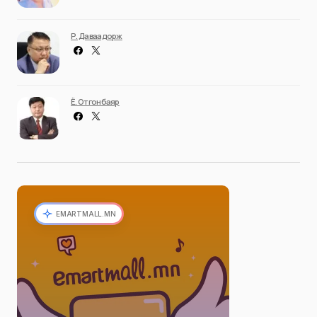
Р. Даваадорж
Ё. Отгонбаяр
EMARTMALL.MN