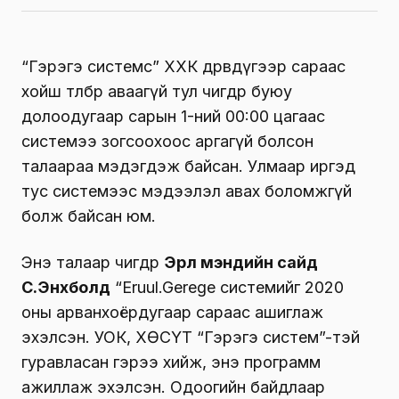
“Гэрэгэ системс” ХХК дөрөвдүгээр сараас
хойш төлбөрөө аваагүй тул өчигдөр буюу
долоодугаар сарын 1-ний 00:00 цагаас
системээ зогсоохоос аргагүй болсон
талаараа мэдэгдэж байсан. Улмаар иргэд
тус системээс мэдээлэл авах боломжгүй
болж байсан юм.
Энэ талаар өчигдөр
Эрүүл мэндийн сайд
С.Энхболд
“Eruul.Gerege системийг 2020
оны арванхоёрдугаар сараас ашиглаж
эхэлсэн. УОК, ХӨСҮТ “Гэрэгэ систем”-тэй
гуравласан гэрээ хийж, энэ программ
ажиллаж эхэлсэн. Одоогийн байдлаар