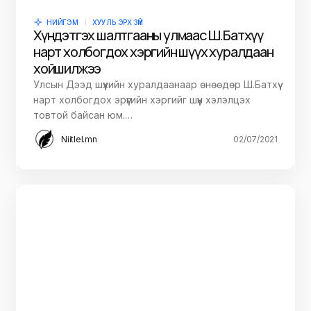
НИЙГЭМ
ХУУЛЬ ЭРХ ЗҮЙ
Хүндэтгэх шалтгааны улмаас Ш.Батхүү
нарт холбогдох хэргийн шүүх хуралдаан
хойшилжээ
Улсын Дээд шүүхийн хуралдаанаар өнөөдөр Ш.Батхүү
нарт холбогдох эрүүгийн хэргийг шүүн хэлэлцэх
товтой байсан юм.…
Niitlel.mn
02/07/2021