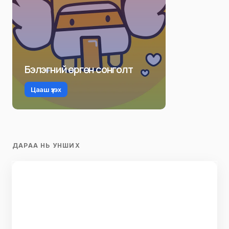
Бэлэгний өргөн сонголт
Цааш үзэх
ДАРАА НЬ УНШИХ