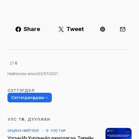
Share
Tweet
0
Нийтлэсэн огноо
02/07/2021
СЭТГЭГДЭЛ
Сэтгэгдэл үлдээх
УЛС ТӨР, ДУУЛИАН
Таны имэйл хаягийг нийтлэхгүй.
ОНЦЛОХ НИЙТЛЭЛ
УЛС ТӨР
Шаардлагатай талбаруудыг
*
гэж
Улсын Их Хурлын үйл ажиллагаа, Төрийн