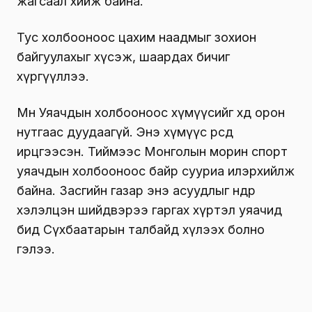
жагсаал хийж байна.
Тус холбооноос цахим наадмыг зохион
байгуулахыг хүсэж, шаардах бичиг
хүргүүллээ.
Мөн Уяачдын холбооноос хүмүүсийг хөдөө орон
нутгаас дуудаагүй. Энэ хүмүүс өөрсдөө
ирцгээсэн. Тиймээс Монголын морин спорт
уяачдын холбооноос байр сууриа илэрхийлж
байна. Засгийн газар энэ асуудлыг өнөөдөр
хэлэлцэн шийдвэрээ гаргах хүртэл уяачид
бид Сүхбаатарын талбайд хүлээх болно
гэлээ.