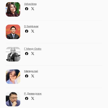
Adiya Idea
D. Sainbayar
Г. Мэнд-Ооёо
Мөнгөндалай
Р. Даваадорж