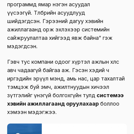
программд ямар нэгэн асуудал
үүсээгүй. Төлбөрийн асуудлууд
шийдэгдсэн. Гэрээний дагуу хэвийн
ажиллагаанд орж эхлэхээр системийн
сайжруулалтаа хийгээд явж байна” гэж
мэдэгдсэн.
Гэвч тус компани одоог хүртэл ажлын хөлсөө
авч чадаагүй байгаа аж. Гэсэн хэдий ч
иргэдийн эрүүл мэнд, амь нас, цар тахалтай
тэмцэж буй эмч, ажилтнуудын хичээл
зүтгэлийг үнэгүй болгохгүйн тулд
системээ
хэвийн ажиллагаанд оруулахаар
боллоо
хэмээн мэдэгжээ.