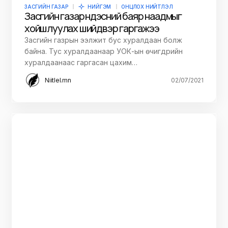
ЗАСГИЙН ГАЗАР
НИЙГЭМ
ОНЦЛОХ НИЙТЛЭЛ
Засгийн газар Үндэсний баяр наадмыг
хойшлуулах шийдвэр гаргажээ
Засгийн газрын ээлжит бус хуралдаан болж
байна. Тус хуралдаанаар УОК-ын өчигдрийн
хуралдаанаас гаргасан цахим…
Niitlel.mn
02/07/2021