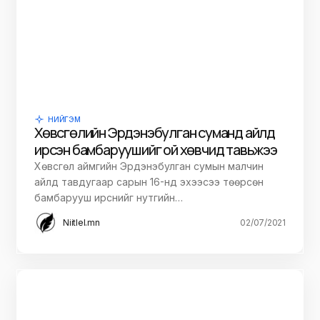
НИЙГЭМ
Хөвсгөлийн Эрдэнэбулган суманд айлд
ирсэн бамбаруушийг ой хөвчид тавьжээ
Хөвсгөл аймгийн Эрдэнэбулган сумын малчин
айлд тавдугаар сарын 16-нд эхээсээ төөрсөн
бамбарууш ирснийг нутгийн…
Niitlel.mn
02/07/2021