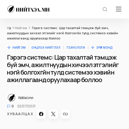
Нүүр
Нийгэм
Гэрэгэ системс: Цар тахалтай тэмцэж буй эмч,
ажилтнуудын хичээл зүтгэлийг үнэгүй болгохгүйн тулд системээ хэвийн
ажиллагаанд оруулахаар боллоо
НИЙГЭМ
ОНЦЛОХ НИЙТЛЭЛ
ТЕХНОЛОГИ
ЭРҮҮЛ МЭНД
Гэрэгэ системс: Цар тахалтай тэмцэж
буй эмч, ажилтнуудын хичээл зүтгэлийг
үнэгүй болгохгүйн тулд системээ хэвийн
ажиллагаанд оруулахаар боллоо
Niitlel.mn
0
02/07/2021
ХУВААЛЦАХ