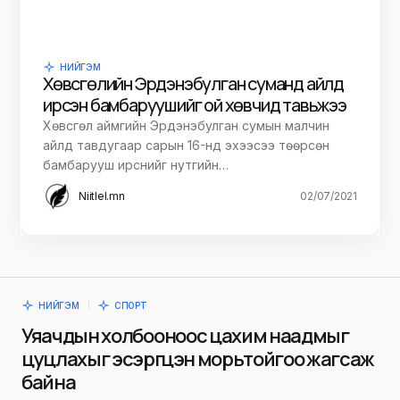
НИЙГЭМ
Хөвсгөлийн Эрдэнэбулган суманд айлд
ирсэн бамбаруушийг ой хөвчид тавьжээ
Хөвсгөл аймгийн Эрдэнэбулган сумын малчин
айлд тавдугаар сарын 16-нд эхээсээ төөрсөн
бамбарууш ирснийг нутгийн…
Niitlel.mn
02/07/2021
НИЙГЭМ
СПОРТ
Уяачдын холбооноос цахим наадмыг
цуцлахыг эсэргүүцэн морьтойгоо жагсаж
байна