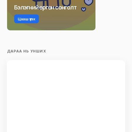
Бэлэгний өргөн сонголт
Цааш үзэх
ДАРАА НЬ УНШИХ