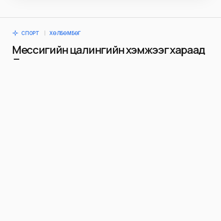
СПОРТ
ХӨЛБӨМБӨГ
Мессигийн цалингийн хэмжээг хараад
Дюрант эгдүүцэв
Niitlel.mn
0
02/07/2021
ХУВААЛЦАХ
Дэлхийн шилдэг хөлбөмбөгчид олгодог “Алтан
бөмбөг” шагналыг зургаан удаа хүртсэн
аргентин довтлогч Лионель Месси Испанийн