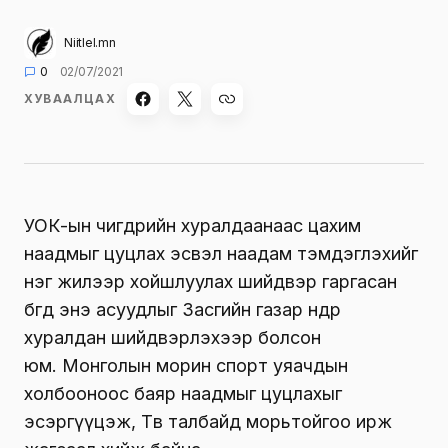
Niitlel.mn
0
02/07/2021
ХУВААЛЦАХ
УОК-ын өчигдрийн хуралдаанаас цахим
наадмыг цуцлах эсвэл наадам тэмдэглэхийг
нэг жилээр хойшлуулах шийдвэр гаргасан
бөгөөд энэ асуудлыг Засгийн газар өнөөдөр
хуралдан шийдвэрлэхээр болсон
юм. Монголын морин спорт уяачдын
холбооноос баяр наадмыг цуцлахыг
эсэргүүцэж, Төв талбайд морьтойгоо ирж