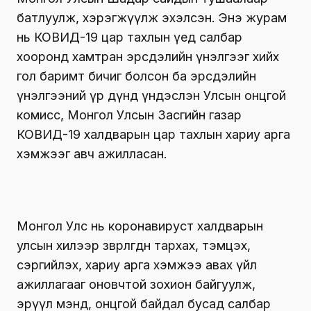
батлуулж, хэрэгжүүлж эхэлсэн. Энэ журам
нь КОВИД-19 цар тахлын үед салбар
хооронд хамтран эрсдэлийн үнэлгээг хийх
гол баримт бичиг болсон ба эрсдэлийн
үнэлгээний үр дүнд үндэслэн Улсын онцгой
комисс, Монгол Улсын Засгийн газар
КОВИД-19 халдварын цар тахлын хариу арга
хэмжээг авч ажилласан.
Монгол Улс нь коронавируст халдварын
улсын хилээр зөөвөрлөгдөн тархах, тэмцэх,
сэргийлэх, хариу арга хэмжээ авах үйл
ажиллагааг оновчтой зохион байгуулж,
эрүүл мэнд, онцгой байдал бусад салбар