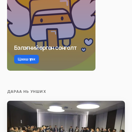
Бэлэгний өргөн сонголт
Цааш үзэх
ДАРАА НЬ УНШИХ