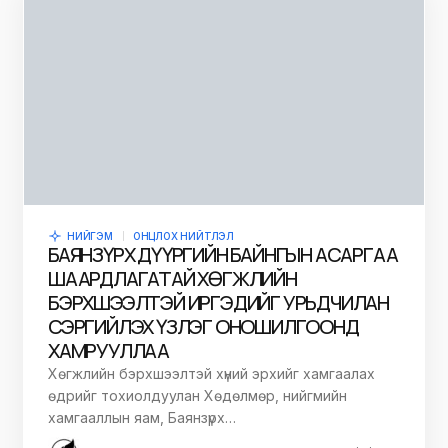
НИЙГЭМ
ОНЦЛОХ НИЙТЛЭЛ
БАЯНЗҮРХ ДҮҮРГИЙН БАЙНГЫН АСАРГАА
ШААРДЛАГАТАЙ ХӨГЖЛИЙН
БЭРХШЭЭЛТЭЙ ИРГЭДИЙГ УРЬДЧИЛАН
СЭРГИЙЛЭХ ҮЗЛЭГ ОНОШИЛГООНД
ХАМРУУЛЛАА
Хөгжлийн бэрхшээлтэй хүний эрхийг хамгаалах
өдрийг тохиолдуулан Хөдөлмөр, нийгмийн
хамгааллын яам, Баянзүрх…