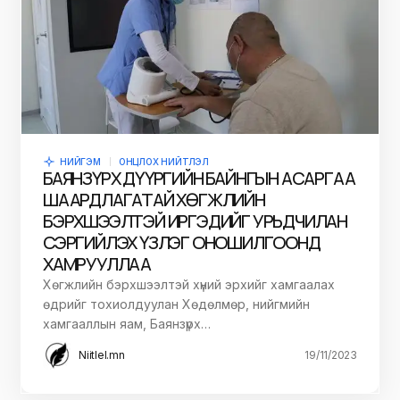
НИЙГЭМ
ОНЦЛОХ НИЙТЛЭЛ
БАЯНЗҮРХ ДҮҮРГИЙН БАЙНГЫН АСАРГАА
ШААРДЛАГАТАЙ ХӨГЖЛИЙН
БЭРХШЭЭЛТЭЙ ИРГЭДИЙГ УРЬДЧИЛАН
СЭРГИЙЛЭХ ҮЗЛЭГ ОНОШИЛГООНД
ХАМРУУЛЛАА
Хөгжлийн бэрхшээлтэй хүний эрхийг хамгаалах
өдрийг тохиолдуулан Хөдөлмөр, нийгмийн
хамгааллын яам, Баянзүрх…
Niitlel.mn
19/11/2023