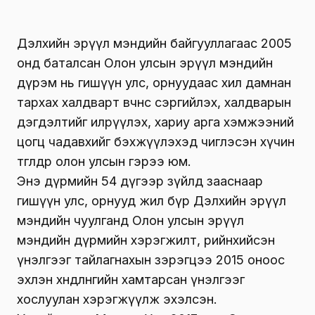
Дэлхийн эрүүл мэндийн байгууллагаас 2005
онд баталсан Олон улсын эрүүл мэндийн
дүрэм нь гишүүн улс, орнуудаас хил дамнан
тархах халдварт өвчнөөс сэргийлэх, халдварын
дэгдэлтийг илрүүлэх, хариу арга хэмжээний
цогц чадавхийг бэхжүүлэхэд чиглэсэн хүчин
төгөлдөр олон улсын гэрээ юм.
Энэ дүрмийн 54 дүгээр зүйлд зааснаар
гишүүн улс, орнууд жил бүр Дэлхийн эрүүл
мэндийн чуулганд Олон улсын эрүүл
мэндийн дүрмийн хэрэгжилт, өөрийнхийсэн
үнэлгээг тайлагнахын зэрэгцээ 2015 оноос
эхлэн хөндлөнгийн хамтарсан үнэлгээг
хослуулан хэрэгжүүлж эхэлсэн.