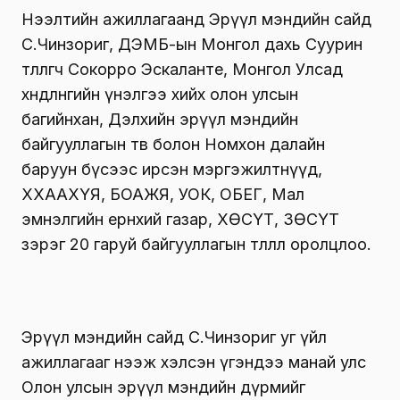
Нээлтийн ажиллагаанд Эрүүл мэндийн сайд
С.Чинзориг, ДЭМБ-ын Монгол дахь Суурин
төлөөлөгч Сокорро Эскаланте, Монгол Улсад
хөндлөнгийн үнэлгээ хийх олон улсын
багийнхан, Дэлхийн эрүүл мэндийн
байгууллагын төв болон Номхон далайн
баруун бүсээс ирсэн мэргэжилтнүүд,
ХХААХҮЯ, БОАЖЯ, УОК, ОБЕГ, Мал
эмнэлгийн ерөнхий газар, ХӨСҮТ, ЗӨСҮТ
зэрэг 20 гаруй байгууллагын төлөөлөл оролцлоо.
Эрүүл мэндийн сайд С.Чинзориг уг үйл
ажиллагааг нээж хэлсэн үгэндээ манай улс
Олон улсын эрүүл мэндийн дүрмийг