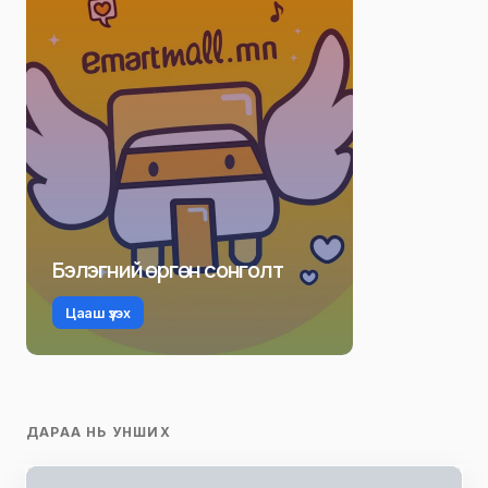
Бэлэгний өргөн сонголт
Цааш үзэх
ДАРАА НЬ УНШИХ