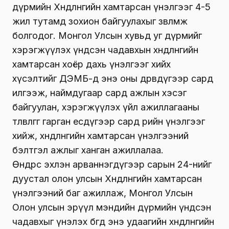
дүрмийн Хөндлөнгийн хамтарсан үнэлгээг 4-5
жил тутамд зохион байгуулахыг зөвлөмж
болгодог. Монгол Улсын хувьд уг дүрмийг
хэрэгжүүлэх үндсэн чадавхын хөндлөнгийн
хамтарсан хоёр дахь үнэлгээг хийх
хүсэлтийг ДЭМБ-д энэ оны дөрөвдүгээр сард
илгээж, наймдугаар сард ажлын хэсэг
байгуулан, хэрэгжүүлэх үйл ажиллагааны
төлөвлөгөөг гарган есдүгээр сард өөрийн үнэлгээг
хийж, хөндлөнгийн хамтарсан үнэлгээний
бэлтгэл ажлыг ханган ажиллалаа.
Өнөөдрөөс эхлэн арваннэгдүгээр сарын 24-нийг
дуустал олон улсын Хөндлөнгийн хамтарсан
үнэлгээний баг ажиллаж, Монгол Улсын
Олон улсын эрүүл мэндийн дүрмийн үндсэн
чадавхыг үнэлэх бөгөөд энэ удаагийн хөндлөнгийн