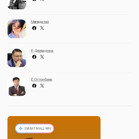
Мөнгөндалай
Р. Даваадорж
Ё. Отгонбаяр
EMARTMALL.MN