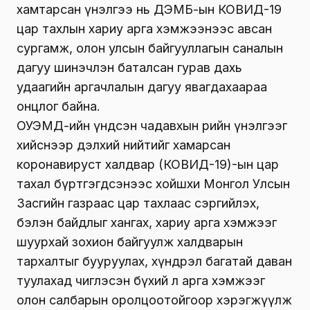
хамтарсан үнэлгээ нь ДЭМБ-ын КОВИД-19
цар тахлын хариу арга хэмжээнээс авсан
сургамж, олон улсын байгууллагын саналын
дагуу шинэчлэн баталсан гурав дахь
удаагийн аргачлалын дагуу явагдахаараа
онцлог байна.
ОУЭМД-ийн үндсэн чадавхын өөрийн үнэлгээг
хийснээр дэлхий нийтийг хамарсан
коронавируст халдвар (КОВИД-19)-ын цар
тахал бүртгэгдсэнээс хойшхи Монгол Улсын
Засгийн газраас цар тахлаас сэргийлэх,
бэлэн байдлыг хангах, хариу арга хэмжээг
шуурхай зохион байгуулж халдварын
тархалтыг бууруулах, хүндрэл багатай даван
туулахад чиглэсэн бүхий л арга хэмжээг
олон салбарын оролцоотойгоор хэрэгжүүлж