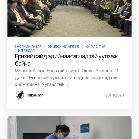
ЗАСГИЙН ГАЗАР
ОНЦЛОХ НИЙТЛЭЛ
УЛС ТӨР
ҮЙЛ ЯВДАЛ
Ерөнхий сайд эдийн засагчидтай уулзаж
байна
Монгол Улсын Ерөнхий сайд Л.Оюун-Эрдэнэ 23
дахь “Өглөөний уулзалт”-аа эдийн засагчидтай
хийж байна. Уулзалтын…
Niitlel.mn
20/11/2023