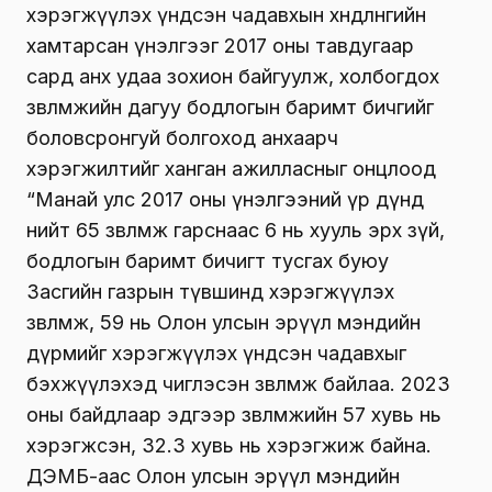
хэрэгжүүлэх үндсэн чадавхын хөндлөнгийн
хамтарсан үнэлгээг 2017 оны тавдугаар
сард анх удаа зохион байгуулж, холбогдох
зөвлөмжийн дагуу бодлогын баримт бичгийг
боловсронгуй болгоход анхаарч
хэрэгжилтийг ханган ажилласныг онцлоод
“Манай улс 2017 оны үнэлгээний үр дүнд
нийт 65 зөвлөмж гарснаас 6 нь хууль эрх зүй,
бодлогын баримт бичигт тусгах буюу
Засгийн газрын түвшинд хэрэгжүүлэх
зөвлөмж, 59 нь Олон улсын эрүүл мэндийн
дүрмийг хэрэгжүүлэх үндсэн чадавхыг
бэхжүүлэхэд чиглэсэн зөвлөмж байлаа. 2023
оны байдлаар эдгээр зөвлөмжийн 57 хувь нь
хэрэгжсэн, 32.3 хувь нь хэрэгжиж байна.
ДЭМБ-аас Олон улсын эрүүл мэндийн