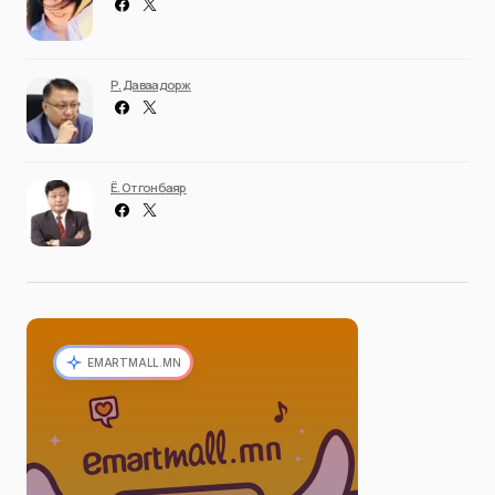
Р. Даваадорж
Ё. Отгонбаяр
EMARTMALL.MN