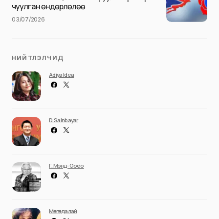
чуулган өндөрлөлөө
03/07/2026
НИЙТЛЭЛЧИД
Adiya Idea
D. Sainbayar
Г. Мэнд-Ооёо
Мөнгөндалай