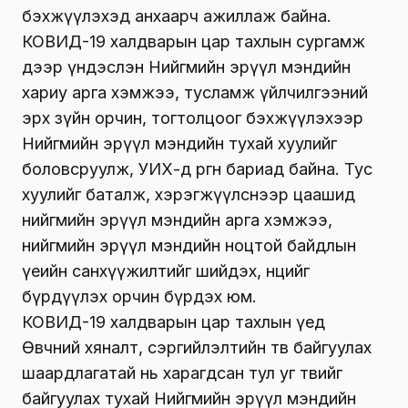
бэхжүүлэхэд анхаарч ажиллаж байна.
КОВИД-19 халдварын цар тахлын сургамж
дээр үндэслэн Нийгмийн эрүүл мэндийн
хариу арга хэмжээ, тусламж үйлчилгээний
эрх зүйн орчин, тогтолцоог бэхжүүлэхээр
Нийгмийн эрүүл мэндийн тухай хуулийг
боловсруулж, УИХ-д өргөн бариад байна. Тус
хуулийг баталж, хэрэгжүүлснээр цаашид
нийгмийн эрүүл мэндийн арга хэмжээ,
нийгмийн эрүүл мэндийн ноцтой байдлын
үеийн санхүүжилтийг шийдэх, нөөцийг
бүрдүүлэх орчин бүрдэх юм.
КОВИД-19 халдварын цар тахлын үед
Өвчний хяналт, сэргийлэлтийн төв байгуулах
шаардлагатай нь харагдсан тул уг төвийг
байгуулах тухай Нийгмийн эрүүл мэндийн