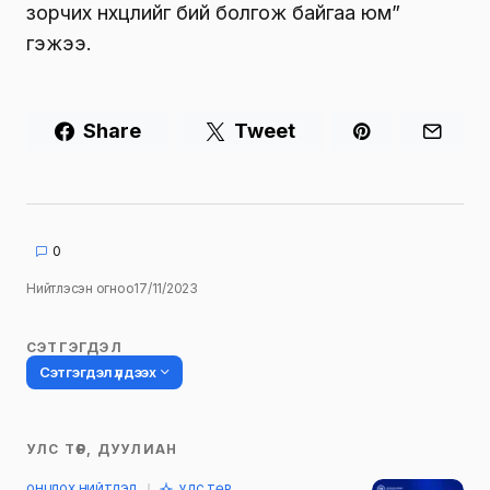
зорчих нөхцөлийг бий болгож байгаа юм”
гэжээ.
Share
Tweet
0
Нийтлэсэн огноо
17/11/2023
СЭТГЭГДЭЛ
Сэтгэгдэл үлдээх
УЛС ТӨР, ДУУЛИАН
Таны имэйл хаягийг нийтлэхгүй.
ОНЦЛОХ НИЙТЛЭЛ
УЛС ТӨР