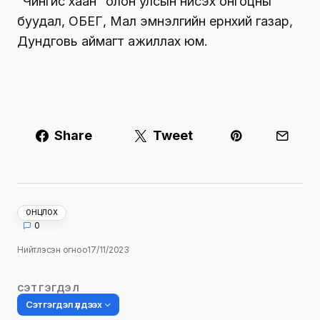
“Чингис хаан” олон улсын нисэх онгоцны
буудал, ОБЕГ, Мал эмнэлгийн ерөнхий газар,
Дундговь аймагт ажиллах юм.
Share
Tweet
ОНЦЛОХ
0
Нийтлэсэн огноо
17/11/2023
СЭТГЭГДЭЛ
Сэтгэгдэл үлдээх