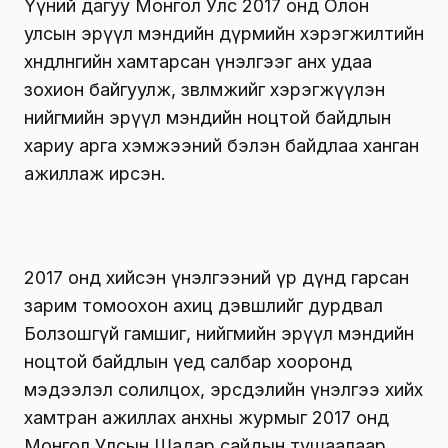
Үүний дагуу Монгол Улс 2017 онд Олон
улсын эрүүл мэндийн дүрмийн хэрэгжилтийн
хөндлөнгийн хамтарсан үнэлгээг анх удаа
зохион байгуулж, зөвлөмжийг хэрэгжүүлэн
нийгмийн эрүүл мэндийн ноцтой байдлын
хариу арга хэмжээний бэлэн байдлаа ханган
ажиллаж ирсэн.
2017 онд хийсэн үнэлгээний үр дүнд гарсан
зарим томоохон ахиц дэвшлийг дурдвал
Болзошгүй гамшиг, нийгмийн эрүүл мэндийн
ноцтой байдлын үед салбар хооронд
мэдээлэл солилцох, эрсдэлийн үнэлгээ хийх
хамтран ажиллах анхны журмыг 2017 онд
Монгол Улсын Шадар сайдын тушаалаар