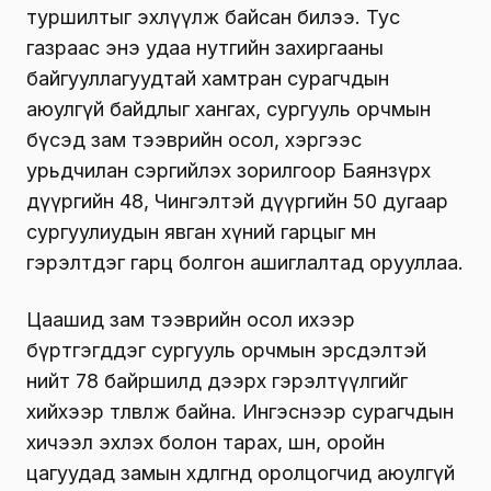
туршилтыг эхлүүлж байсан билээ. Тус
газраас энэ удаа нутгийн захиргааны
байгууллагуудтай хамтран сурагчдын
аюулгүй байдлыг хангах, сургууль орчмын
бүсэд зам тээврийн осол, хэргээс
урьдчилан сэргийлэх зорилгоор Баянзүрх
дүүргийн 48, Чингэлтэй дүүргийн 50 дугаар
сургуулиудын явган хүний гарцыг мөн
гэрэлтдэг гарц болгон ашиглалтад орууллаа.
Цаашид зам тээврийн осол ихээр
бүртгэгддэг сургууль орчмын эрсдэлтэй
нийт 78 байршилд дээрх гэрэлтүүлгийг
хийхээр төлөвлөж байна. Ингэснээр сурагчдын
хичээл эхлэх болон тарах, шөнө, оройн
цагуудад замын хөдөлгөөнд оролцогчид аюулгүй