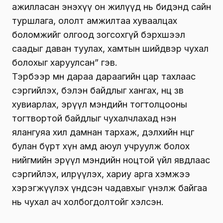
ажилласан энэхүү он жилүүд нь бидэнд сайн
туршлага, ололт амжилтаа хуваалцах
боломжийг олгоод зогсохгүй бэрхшээл
саадыг даван туулах, хамтын шийдвэр чухал
болохыг харуулсан” гэв.
Тэрбээр мөн дараа дараагийн цар тахлаас
сэргийлэх, бэлэн байдлыг хангах, нөөцөө зөв
хувиарлах, эрүүл мэндийн тогтолцооны
тогтвортой байдлыг чухалчлахад нэн
ялангуяа хил дамнан тархаж, дэлхийн өнцөг
булан бүрт хүн амд аюул учруулж болох
нийгмийн эрүүл мэндийн ноцтой үйл явдлаас
сэргийлэх, илрүүлэх, хариу арга хэмжээ
хэрэгжүүлэх үндсэн чадавхыг үнэлж байгаа
нь чухал ач холбогдолтойг хэлсэн.