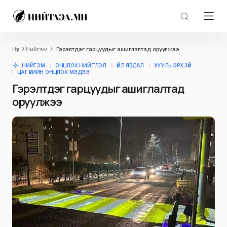
Нүүр
Нийгэм
Гэрэлтдэг гарцуудыг ашиглалтад оруулжээ
НИЙГЭМ
ОНЦЛОХ НИЙТЛЭЛ
ҮЙЛ ЯВДАЛ
ХУУЛЬ ЭРХ ЗҮЙ
ЦАГ ҮЕИЙН ОНЦЛОХ МЭДЭЭ
Гэрэлтдэг гарцуудыг ашиглалтад
оруулжээ