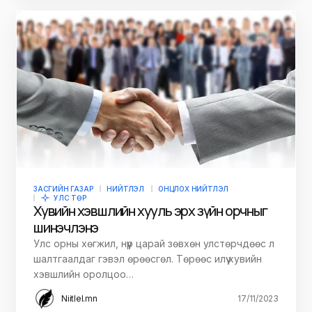
ЗАСГИЙН ГАЗАР
НИЙТЛЭЛ
ОНЦЛОХ НИЙТЛЭЛ
УЛС ТӨР
Хувийн хэвшлийн хууль эрх зүйн орчныг
шинэчлэнэ
Улс орны хөгжил, нүүр царай зөвхөн улстөрчдөөс л
шалтгаалдаг гэвэл өрөөсгөл. Төрөөс илүү хувийн
хэвшлийн оролцоо…
Niitlel.mn
17/11/2023