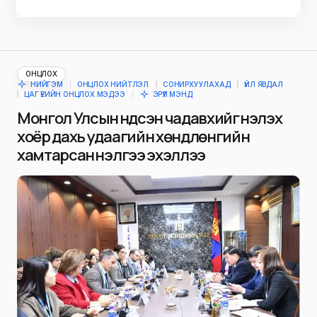
ОНЦЛОХ
НИЙГЭМ
ОНЦЛОХ НИЙТЛЭЛ
СОНИРХУУЛАХАД
ҮЙЛ ЯВДАЛ
ЦАГ ҮЕИЙН ОНЦЛОХ МЭДЭЭ
ЭРҮҮЛ МЭНД
Монгол Улсын үндсэн чадавхийг үнэлэх
хоёр дахь удаагийн хөндлөнгийн
хамтарсан үнэлгээ эхэллээ