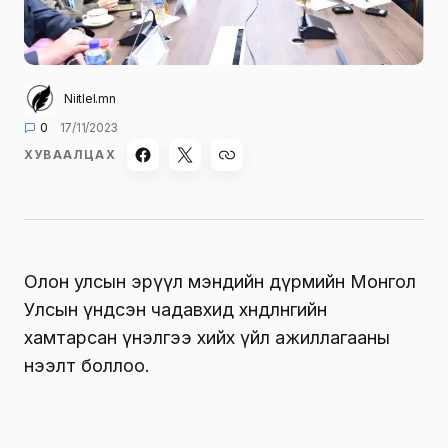
Niitlel.mn
0
17/11/2023
ХУВААЛЦАХ
Олон улсын эрүүл мэндийн дүрмийн Монгол
Улсын үндсэн чадавхид хөндлөнгийн
хамтарсан үнэлгээ хийх үйл ажиллагааны
нээлт боллоо.