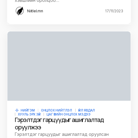
хэвшлийн оролцоо…
Niitlel.mn
17/11/2023
НИЙГЭМ
ОНЦЛОХ НИЙТЛЭЛ
ҮЙЛ ЯВДАЛ
ХУУЛЬ ЭРХ ЗҮЙ
ЦАГ ҮЕИЙН ОНЦЛОХ МЭДЭЭ
Гэрэлтдэг гарцуудыг ашиглалтад
оруулжээ
Гэрэлтдэг гарцуудыг ашиглалтад оруулсан