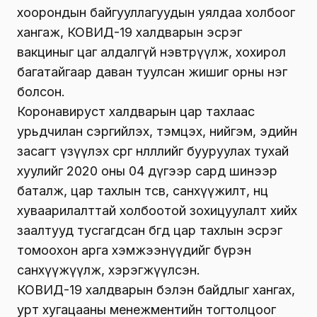
хоорондын байгууллагуудын уялдаа холбоог
хангаж, КОВИД-19 халдварын эсрэг
вакциныг цаг алдалгүй нэвтрүүлж, хохирол
багатайгаар даван туулсан жишиг орны нэг
болсон.
Коронавируст халдварын цар тахлаас
урьдчилан сэргийлэх, тэмцэх, нийгэм, эдийн
засагт үзүүлэх сөрөг нөлөөллийг бууруулах тухай
хуулийг 2020 оны 04 дүгээр сард шинээр
баталж, цар тахлын төсөв, санхүүжилт, нөөц
хуваарилалттай холбоотой зохицуулалт хийх
заалтууд тусгагдсан бөгөөд цар тахлын эсрэг
томоохон арга хэмжээнүүдийг бүрэн
санхүүжүүлж, хэрэгжүүлсэн.
КОВИД-19 халдварын бэлэн байдлыг хангах,
урт хугацааны менежментийн тогтолцоог