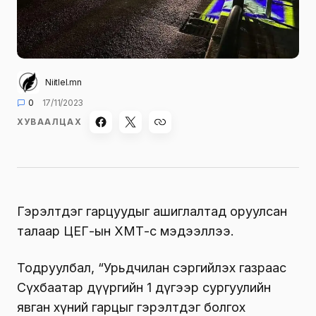
Niitlel.mn
0
17/11/2023
ХУВААЛЦАХ
Гэрэлтдэг гарцуудыг ашиглалтад оруулсан
талаар ЦЕГ-ын ХМТ-өөс мэдээллээ.
Тодруулбал, “Урьдчилан сэргийлэх газраас
Сүхбаатар дүүргийн 1 дүгээр сургуулийн
явган хүний гарцыг гэрэлтдэг болгох