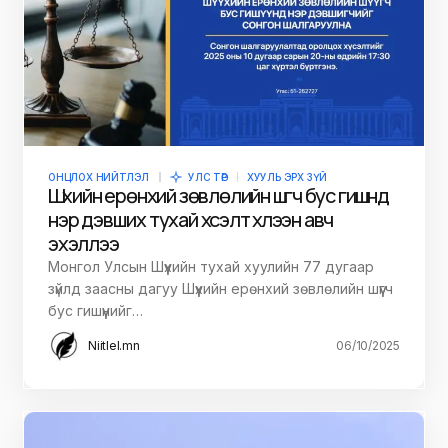
ОНЦЛОХ НИЙТЛЭЛ
УЛС ТӨР
ХУУЛЬ ЭРХ ЗҮЙ
Шүүхийн ерөнхий зөвлөлийн шүүгч бус гишүүнд
нэр дэвших тухай хүсэлт хүлээн авч
эхэллээ
Монгол Улсын Шүүхийн тухай хуулийн 77 дугаар
зүйлд заасны дагуу Шүүхийн ерөнхий зөвлөлийн шүүгч
бус гишүүнийг…
Niitlel.mn
06/10/2025