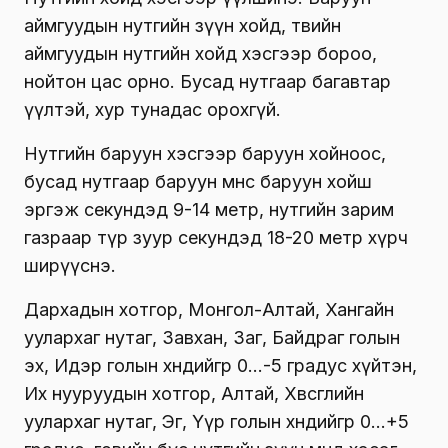
аймгуудын нутгийн зүүн хойд, төвийн
аймгуудын нутгийн хойд хэсгээр бороо,
нойтон цас орно. Бусад нутгаар багавтар
үүлтэй, хур тунадас орохгүй.
Нутгийн баруун хэсгээр баруун хойноос,
бусад нутгаар баруун өмнөөс баруун хойш
эргэж секундэд 9-14 метр, нутгийн зарим
газраар түр зуур секундэд 18-20 метр хүрч
ширүүснэ.
Дархадын хотгор, Монгол-Алтай, Хангайн
уулархаг нутаг, Завхан, Заг, Байдраг голын
эх, Идэр голын хөндийгөөр 0…-5 градус хүйтэн,
Их нууруудын хотгор, Алтай, Хөвсгөлийн
уулархаг нутаг, Эг, Үүр голын хөндийгөөр 0…+5