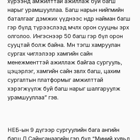
хүрээнд амжилттай ажиллаж буй багш
нарыг урамшууллаа. Багш нарын нийгмийн
баталгааг дэмжих үүднээс өнөөдөр найман багш
гэр бүлд түрээслээд өмчлөх орон сууцны эрх
олголоо. Ингэснээр 50 багш гэр бүл орон
сууцтай болж байна. Мөн тэгш хамруулан
сургах чиглэлээр хамгийн сайн
менежменттэй ажиллаж байгаа сургууль,
цэцэрлэг, хамгийн сайн зөвлөх багш, цахим
сургалтын платформыг амжилттай
хэрэгжүүлж буй багш нарыг шалгаруулж
урамшууллаа” гэв.
НЕБ-ын
9 дүгээр сургуулийн бага ангийн
багш Л.Сайнсанаагийн гэр бүл “Миний хувьд