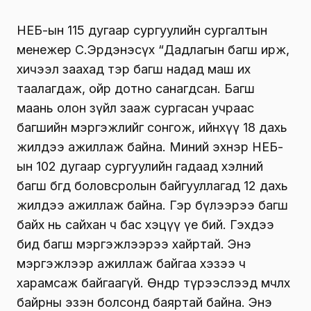
НЕБ-ын
115 дугаар сургуулийн сургалтын
менежер С.Эрдэнэсүх “Дадлагын багш ирж,
хичээл заахад тэр багш надад маш их
таалагдаж, ойр дотно санагдсан. Багш
маань олон зүйл зааж сургасан учраас
багшийн мэргэжлийг сонгож, ийнхүү 18 дахь
жилдээ ажиллаж байна. Миний эхнэр
НЕБ-
ын
102 дугаар сургуулийн гадаад хэлний
багш бөгөөд боловсролын байгууллагад 12 дахь
жилдээ ажиллаж байна. Гэр бүлээрээ багш
байх нь сайхан ч бас хэцүү үе бий. Гэхдээ
бид багш мэргэжлээрээ хайртай. Энэ
мэргэжлээр ажиллаж байгаа хэзээ ч
харамсаж байгаагүй. Өнөөдөр түрээслээд өмчлөх
байрны эзэн болсонд баяртай байна. Энэ