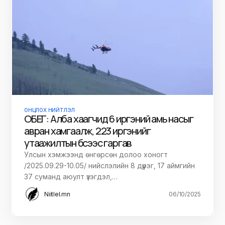
ОНЦЛОХ НИЙТЛЭЛ
ОБЕГ: Алба хаагчид 6 иргэний амь насыг
авран хамгаалж, 223 иргэнийг
утаажилтын бүсээс гаргав
Улсын хэмжээнд өнгөрсөн долоо хоногт
/2025.09.29-10.05/ нийслэлийн 8 дүүрэг, 17 аймгийн
37 суманд аюулт үзэгдэл,…
Niitlel.mn
06/10/2025