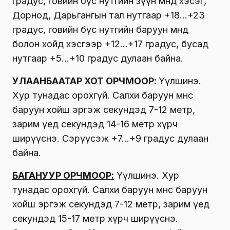
градус, говийн бүс нутгийн зүүн өмнөд хэсэг,
Дорнод, Дарьгангын тал нутгаар +18…+23
градус, говийн бүс нутгийн баруун өмнөд
болон хойд хэсгээр +12…+17 градус, бусад
нутгаар +5…+10 градус дулаан байна.
УЛААНБААТАР ХОТ ОРЧМООР
:
Үүлшинэ.
Хур тунадас орохгүй. Салхи баруун өмнөөс
баруун хойш эргэж секундэд 7-12 метр,
зарим үед секундэд 14-16 метр хүрч
ширүүснэ. Сэрүүсэж +7…+9 градус дулаан
байна.
БАГАНУУР ОРЧМООР:
Үүлшинэ. Хур
тунадас орохгүй. Салхи баруун өмнөөс баруун
хойш эргэж секундэд 7-12 метр, зарим үед
секундэд 15-17 метр хүрч ширүүснэ.