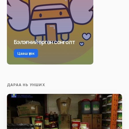
Бэлэгний өргөн сонголт
Цааш үзэх
ДАРАА НЬ УНШИХ