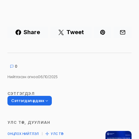
Share
Tweet
0
Нийтлэсэн огноо
06/10/2025
СЭТГЭГДЭЛ
Сэтгэгдэл үлдээх
УЛС ТӨР, ДУУЛИАН
Таны имэйл хаягийг нийтлэхгүй.
ОНЦЛОХ НИЙТЛЭЛ
УЛС ТӨР
Шаардлагатай талбаруудыг
*
гэж