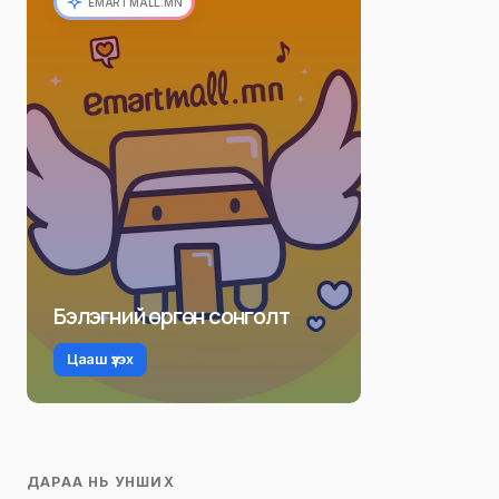
EMARTMALL.MN
Бэлэгний өргөн сонголт
Цааш үзэх
ДАРАА НЬ УНШИХ