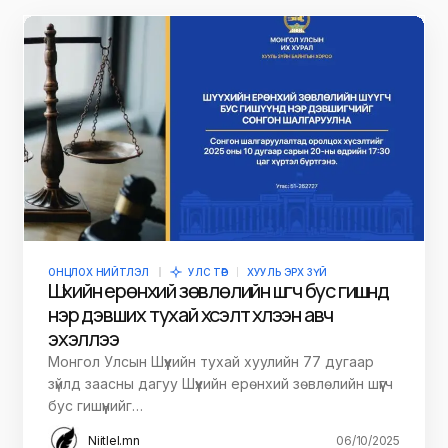
ОНЦЛОХ НИЙТЛЭЛ
УЛС ТӨР
ХУУЛЬ ЭРХ ЗҮЙ
Шүүхийн ерөнхий зөвлөлийн шүүгч бус гишүүнд
нэр дэвших тухай хүсэлт хүлээн авч
эхэллээ
Монгол Улсын Шүүхийн тухай хуулийн 77 дугаар
зүйлд заасны дагуу Шүүхийн ерөнхий зөвлөлийн шүүгч
бус гишүүнийг…
Niitlel.mn
06/10/2025