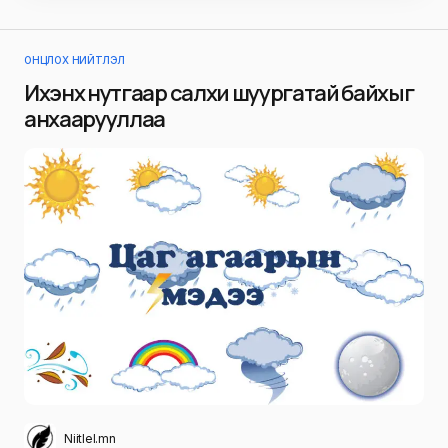
ОНЦЛОХ НИЙТЛЭЛ
Ихэнх нутгаар салхи шуургатай байхыг
анхаарууллаа
Niitlel.mn