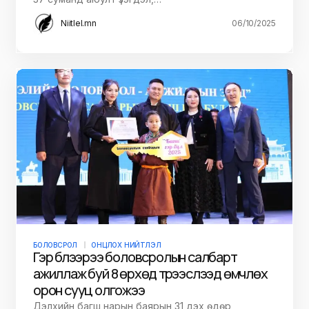
Niitlel.mn
06/10/2025
БОЛОВСРОЛ
ОНЦЛОХ НИЙТЛЭЛ
Гэр бүлээрээ боловсролын салбарт
ажиллаж буй 8 өрхөд түрээслээд өмчлөх
орон сууц олгожээ
Дэлхийн багш нарын баярын 31 дэх өдөр,