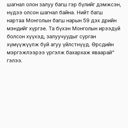
шагнал олон залуу багш гэр бүлийг дэмжсэн,
нүдээ олсон шагнал байна. Нийт багш
нартаа Монголын багш нарын 59 дэх өдрийн
мэндийг хүргэе. Та бүхэн Монголын ирээдүй
болсон хүүхэд, залуучуудыг сурган
хүмүүжүүлж буй агуу үйлстнүүд. Өөрсдийн
мэргэжлээрээ үргэлж бахархаж яваарай”
гэлээ.