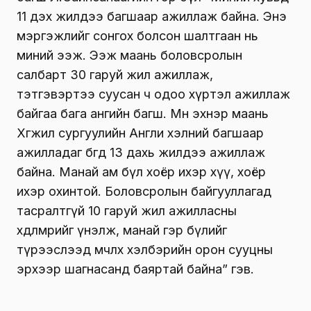
11 дэх жилдээ багшаар ажиллаж байна. Энэ
мэргэжлийг сонгох болсон шалтгаан нь
миний ээж. Ээж маань боловсролын
салбарт 30 гаруй жил ажиллаж,
тэтгэвэртээ суусан ч одоо хүртэл ажиллаж
байгаа бага ангийн багш. Мөн эхнэр маань
Хөгжил сургуулийн Англи хэлний багшаар
ажилладаг бөгөөд 13 дахь жилдээ ажиллаж
байна. Манай ам бүл хоёр ихэр хүү, хоёр
ихэр охинтой. Боловсролын байгууллагад
тасралтгүй 10 гаруй жил ажилласны
хөдөлмөрийг үнэлж, манай гэр бүлийг
түрээслээд өмчлөх хэлбэрийн орон сууцны
эрхээр шагнасанд баяртай байна” гэв.