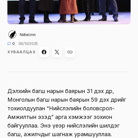
Niitlel.mn
0
06/10/2025
ХУВААЛЦАХ
Дэлхийн багш нарын баярын 31 дэх өдөр,
Монголын багш нарын баярын 59 дэх өдрийг
тохиолдуулан “Нийслэлийн
боловсрол-
Амжилтын
эзэд” арга хэмжээг зохион
байгууллаа. Энэ үеэр нийслэлийн шилдэг
багш, ажилчдыг шагнаж урамшууллаа.