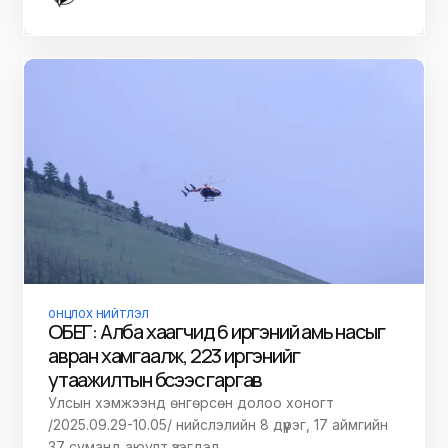
ОНЦЛОХ НИЙТЛЭЛ
ОБЕГ: Алба хаагчид 6 иргэний амь насыг
авран хамгаалж, 223 иргэнийг
утаажилтын бүсээс гаргав
Улсын хэмжээнд өнгөрсөн долоо хоногт
/2025.09.29-10.05/ нийслэлийн 8 дүүрэг, 17 аймгийн
37 суманд аюулт үзэгдэл,…