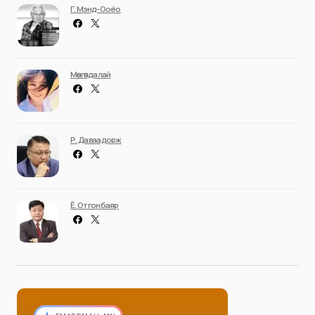
Г. Мэнд-Ооёо
Мөнгөндалай
Р. Даваадорж
Ё. Отгонбаяр