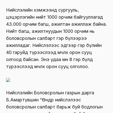
Нийслэлийн хэмжээнд сургууль,
цэцэрлэгийн нийт 1000 орчим байгууллагад
43.000 орчим багш, ажилтан ажиллаж байна.
Нийт багш, ажилтнуудын 1000 орчим нь
боловсролын салбарт гэр бүлээрээ
ажилладаг. Нийслэлээс эдгээр гэр бүлийн
40 гаруйд түрээслээд өмчлөх орон сууц
олгоод байсан. Энэ удаа мөн 8 гэр бүлд
түрээслээд өмчлөх орон сууц олголоо.
Нийслэлийн Боловсролын газрын дарга
Б.Амартүвшин “Өнөөдөр нийслэлээс
боловсролын салбарт барьж буй бодлогын