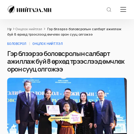
Нүүр
Онцлох нийтлэл
Гэр бүлээрээ боловсролын салбарт ажиллаж
буй 8 өрхөд түрээслээд өмчлөх орон сууц олгожээ
БОЛОВСРОЛ
ОНЦЛОХ НИЙТЛЭЛ
Гэр бүлээрээ боловсролын салбарт
ажиллаж буй 8 өрхөд түрээслээд өмчлөх
орон сууц олгожээ