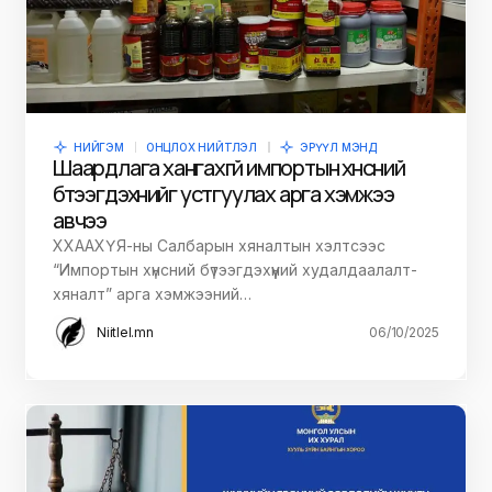
НИЙГЭМ
ОНЦЛОХ НИЙТЛЭЛ
ЭРҮҮЛ МЭНД
Шаардлага хангахгүй импортын хүнсний
бүтээгдэхүүнийг устгуулах арга хэмжээ
авчээ
ХХААХҮЯ-ны Салбарын хяналтын хэлтсээс
“Импортын хүнсний бүтээгдэхүүний худалдаалалт-
хяналт” арга хэмжээний…
Niitlel.mn
06/10/2025