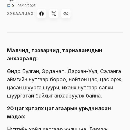
0
06/10/2025
ХУВААЛЦАХ
Малчид, тээвэрчид, тариаланчдын
анхааралд:
Өнөөдөр Булган, Эрдэнэт, Дархан-Уул, Сэлэнгэ
аймгийн нутгаар бороо, нойтон цас, цас орж,
цасан шуурга шуурч, ихэнх нутгаар салхи
шуургатай байхыг анхааруулж байна.
20 цаг хүртэлх
цаг агаарын урьдчилсан
мэдээ:
Нутгийн хойд хэсгээр үүлшинэ. Баруун