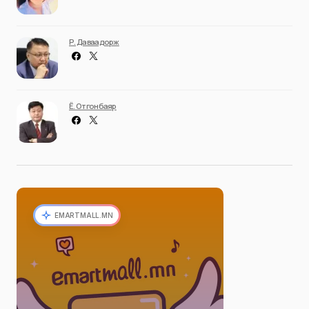
Р. Даваадорж
Ё. Отгонбаяр
EMARTMALL.MN