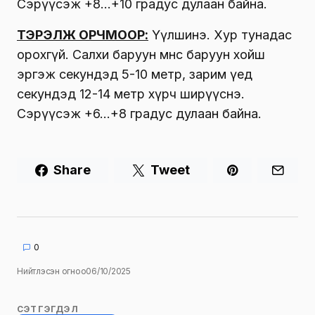
Сэрүүсэж +8…+10 градус дулаан байна.
ТЭРЭЛЖ ОРЧМООР:
Үүлшинэ. Хур тунадас
орохгүй. Салхи баруун өмнөөс баруун хойш
эргэж секундэд 5-10 метр, зарим үед
секундэд 12-14 метр хүрч ширүүснэ.
Сэрүүсэж +6…+8 градус дулаан байна.
Share
Tweet
0
Нийтлэсэн огноо
06/10/2025
СЭТГЭГДЭЛ