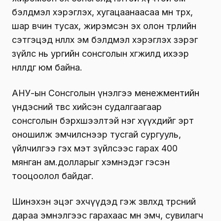
бэлдмэл хэрэглэх, хугацаанаасаа өмнө төрөх,
шар өвчин тусах, жирэмсэн эх олон төрлийн
сэтгэцэд нөлөөлөх эм бэлдмэл хэрэглэх зэрэг
зүйлс нь ургийн сонсголын хөгжилд ихээр
нөлөөлдөг юм байна.
АНУ-ын Сонсголын үнэлгээ менежментийн
үндэсний төвөөс хийсэн судалгаагаар
сонсголын бэрхшээлтэй нэг хүүхдийг эрт
оношилж эмчилснээр тусгай сургууль,
үйлчилгээ гэх мэт зүйлсээс гарах 400
мянган ам.долларыг хэмнэдэг гэсэн
тооцоолол байдаг.
Шинэхэн эцэг эхчүүдэд гэж зөвлөхөд төрсний
дараа эмнэлгээс гарахаас өмнө эмч, сувилагч