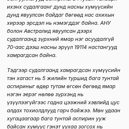
ихэнх судалгаанг дунд насны хүмүүсийн
дунд явуулсан байдаг бөгөөд нас ахихын
хирээр эрсдэл нь нэмэгддэг байна. АНУ
болон Австралид явуулсан дээрх
судалгаанд зүрхний ямар нэг асуудалгүй
70-аас дээш насны эрүүл 19114 настангууд
хамрагдсан байна.
Тэдгээр судалгаанд хамрагдсан хүмүүсийн
тэн хагаст нь 5 жилийн туршид бага тунтай
аспириныг өдөр тутам өгсөн бөгөөд ямар
нэгэн эерэг нөлөө зүрхэнд нь
үзүүлээгүйгээс гадна цээжний хэвлийд цус
алдах тохиолдлууд гарч байжээ. Мөн удаан
хугацаагаар бага тунтай аспирин ууж
байсан хүмүүс гэнэт уухаа зогсох нь