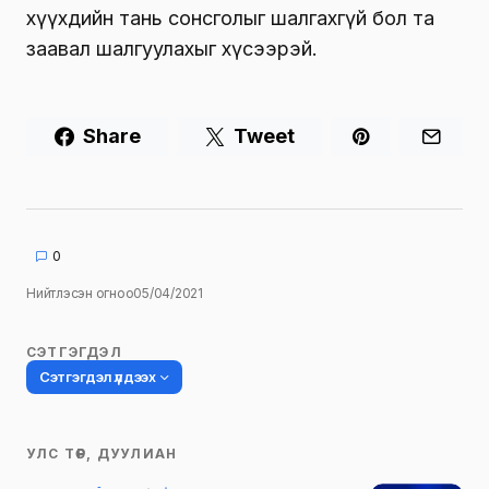
хүүхдийн тань сонсголыг шалгахгүй бол та
заавал шалгуулахыг хүсээрэй.
Share
Tweet
0
Нийтлэсэн огноо
05/04/2021
СЭТГЭГДЭЛ
Сэтгэгдэл үлдээх
УЛС ТӨР, ДУУЛИАН
Таны имэйл хаягийг нийтлэхгүй.