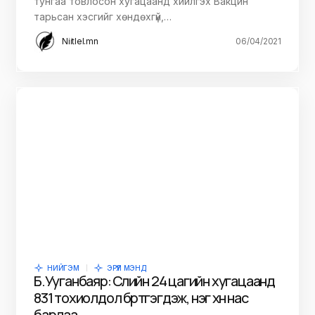
тунгаа товлосон хугацаанд хийлгэх Вакцин
тарьсан хэсгийг хөндөхгүй,…
Niitlel.mn
06/04/2021
НИЙГЭМ
ЭРҮҮЛ МЭНД
Б.Ууганбаяр: Сүүлийн 24 цагийн хугацаанд
831 тохиолдол бүртгэгдэж, нэг хүн нас
барлаа