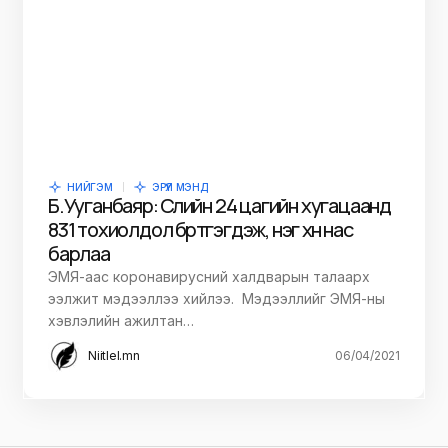
НИЙГЭМ
ЭРҮҮЛ МЭНД
Б.Ууганбаяр: Сүүлийн 24 цагийн хугацаанд
831 тохиолдол бүртгэгдэж, нэг хүн нас
барлаа
ЭМЯ-аас коронавирусний халдварын талаарх
ээлжит мэдээллээ хийлээ. Мэдээллийг ЭМЯ-ны
хэвлэлийн ажилтан…
Niitlel.mn
06/04/2021