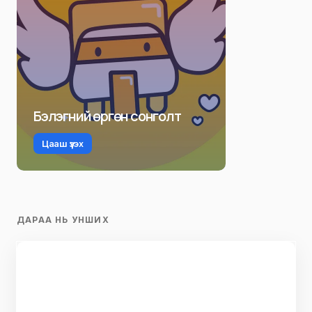
Бэлэгний өргөн сонголт
Цааш үзэх
ДАРАА НЬ УНШИХ