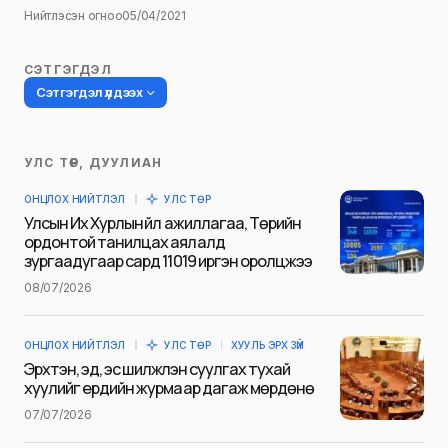
Нийтлэсэн огноо
05/04/2021
СЭТГЭГДЭЛ
Сэтгэгдэл үлдээх
УЛС ТӨР, ДУУЛИАН
Таны имэйл хаягийг нийтлэхгүй.
ОНЦЛОХ НИЙТЛЭЛ
УЛС ТӨР
Шаардлагатай талбаруудыг
*
гэж
Улсын Их Хурлын үйл ажиллагаа, Төрийн
тэмдэглэсэн
ордонтой танилцах аялалд
зургаадугаар сард 11019 иргэн оролцжээ
Name
*
08/07/2026
ОНЦЛОХ НИЙТЛЭЛ
УЛС ТӨР
ХУУЛЬ ЭРХ ЗҮЙ
E-mail
*
Эрхтэн, эд, эс шилжүүлэн суулгах тухай
хуулийг ердийн журмаар дагаж мөрдөнө
07/07/2026
Сэтгэгдэл
*