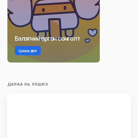
Бэлэгний өргөн сонголт
Цааш үзэх
ДАРАА НЬ УНШИХ