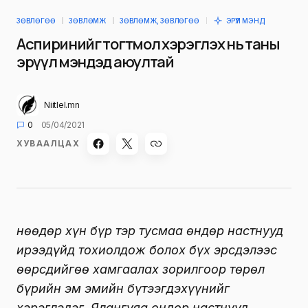
ЗӨВЛӨГӨӨ
ЗӨВЛӨМЖ
ЗӨВЛӨМЖ, ЗӨВЛӨГӨӨ
ЭРҮҮЛ МЭНД
Аспиринийг тогтмол хэрэглэх нь таны
эрүүл мэндэд аюултай
Niitlel.mn
0
05/04/2021
ХУВААЛЦАХ
Өнөөдөр хүн бүр тэр тусмаа өндөр настнууд
ирээдүйд тохиолдож болох бүх эрсдэлээс
өөрсдийгөө хамгаалах зорилгоор төрөл
бүрийн эм эмийн бүтээгдэхүүнийг
хэрэглэдэг. Ялангуяа өндөр настнууд