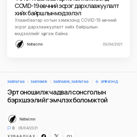
COVID-19 өвчний эсрэг дархлаажуулалт
хийх байршлын мэдээлэл
Улаанбаатар хотын хэмжээнд COVID-19 өвчний
эсрэг дархлаажуулалт хийх байршлын
мэдээллийг хүргэж байна.
Niitlel.mn
05/04/2021
ЗӨВЛӨГӨӨ
ЗӨВЛӨМЖ
ЗӨВЛӨМЖ, ЗӨВЛӨГӨӨ
ЭРҮҮЛ МЭНД
Эрт оношилж чадвал сонсголын
бэрхшээлийг эмчлэх боломжтой
Niitlel.mn
0
05/04/2021
ХУВААЛЦАХ