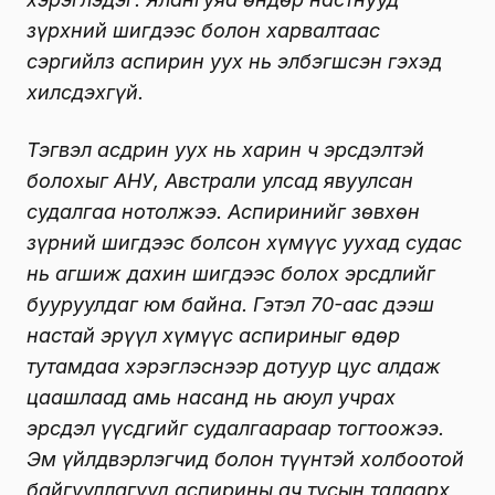
зүрхний шигдээс болон харвалтаас
сэргийлз аспирин уух нь элбэгшсэн гэхэд
хилсдэхгүй.
Тэгвэл асдрин уух нь харин ч эрсдэлтэй
болохыг АНУ, Австрали улсад явуулсан
судалгаа нотолжээ. Аспиринийг зөвхөн
зүрний шигдээс болсон хүмүүс уухад судас
нь агшиж дахин шигдээс болох эрсдлийг
бууруулдаг юм байна. Гэтэл 70-аас дээш
настай эрүүл хүмүүс аспириныг өдөр
тутамдаа хэрэглэснээр дотуур цус алдаж
цаашлаад амь насанд нь аюул учрах
эрсдэл үүсдгийг судалгаараар тогтоожээ.
Эм үйлдвэрлэгчид болон түүнтэй холбоотой
байгууллагууд аспирины ач тусын талаарх