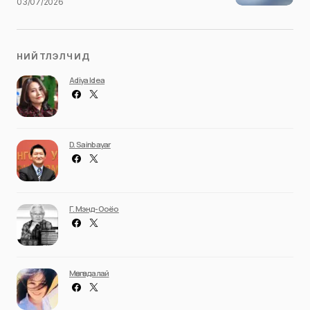
03/07/2026
НИЙТЛЭЛЧИД
Adiya Idea
D. Sainbayar
Г. Мэнд-Ооёо
Мөнгөндалай