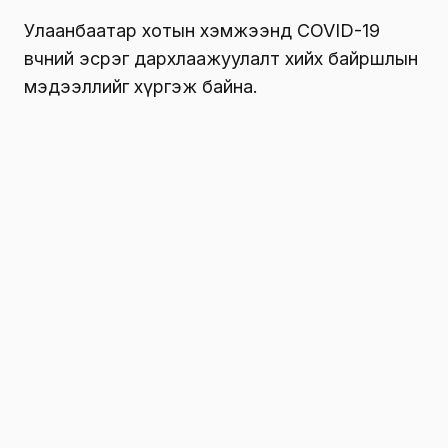
Улаанбаатар хотын хэмжээнд COVID-19
өвчний эсрэг дархлаажуулалт хийх байршлын
мэдээллийг хүргэж байна.