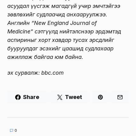
асуудал үүсгэж магадгүй учир эмчтэйгээ
зөвлөхийг судлаачид анхааруулжээ.
Английн “New England Journal of
Medicine” сэтгүүлд нийтэлснээр эрдэмтэд
аспириныг хорт хавдар тусах эрсдлийг
бууруулдаг эсэхийг цаашид судлахаар
ажиллаж байгаа юм байна.
эх сурвалж: bbc.com
Share
Tweet
0