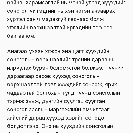
байна. Харамсалтай нь манай улсад хүүхдийг
сонсголгүй гэдгийг нь хэн нэгэн анзаарах
хүртэл хэн ч мэдэхгүй явснаас болж
хөгжлийн бэрхшээлтэй иргэдийн тоо өссөөр
байгаа юм.
Анагаах ухаан хөгжсөн энэ цагт хүүхдийн
сонсголын бэрхшээлийг төрсний дараа нь
илрүүлэх бүрэн боломжтой болжээ. Түүний
дараагаар хэрэв хүүхэд сонсголын
бэрхшээлтэй төрвөл хүүхдийг сонсож, ярих
чадвартай болгохын тулд түүнд сонсголын
төхөөрөмж зүүж, дунгийн суулгац суулган
сонсгол заслын мэргэжлийн эмчилгээг
хийсний дараа хүүхэд хэвийн сонсдог
болдог гэнэ. Энэ нь хүүхдийн сонсголын