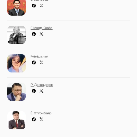
Г. Мэнд-Ооёо
Мөнгөндалай
Р. Даваадорж
Ё. Отгонбаяр