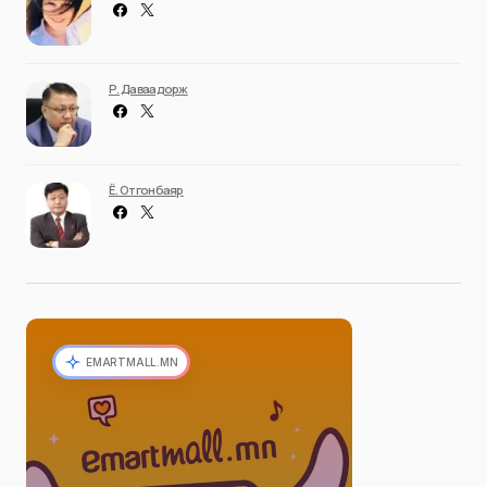
Р. Даваадорж
Ё. Отгонбаяр
EMARTMALL.MN