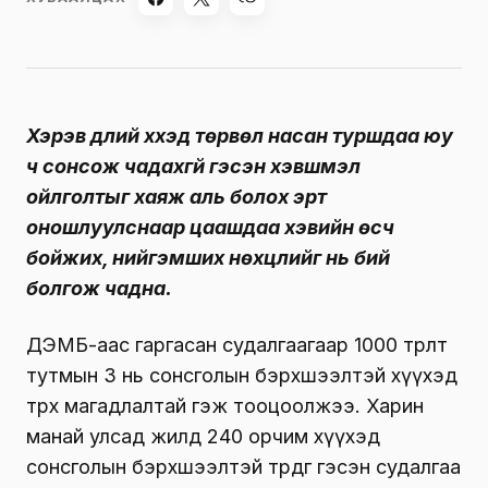
Хэрэв дүлий хүүхэд төрвөл насан туршдаа юу
ч сонсож чадахгүй гэсэн хэвшмэл
ойлголтыг
хаяж
аль болох эрт
оношлуулснаар
цаашдаа хэвийн өсч
бойжих, нийгэмших нөхцлийг нь бий
болгож
чадна.
ДЭМБ-аас гаргасан судалгаагаар 1000 төрөлт
тутмын 3 нь сонсголын бэрхшээлтэй хүүхэд
төрөх магадлалтай гэж тооцоолжээ. Харин
манай улсад жилд 240 орчим хүүхэд
сонсголын бэрхшээлтэй төрдөг гэсэн судалгаа