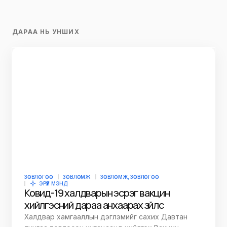
ДАРАА НЬ УНШИХ
ЗӨВЛӨГӨӨ
ЗӨВЛӨМЖ
ЗӨВЛӨМЖ, ЗӨВЛӨГӨӨ
ЭРҮҮЛ МЭНД
Ковид-19 халдварын эсрэг вакцин
хийлгэсний дараа анхаарах зүйлс
Халдвар хамгааллын дэглэмийг сахих Давтан