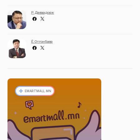
Р. Даваадорж
Ё. Отгонбаяр
EMARTMALL.MN