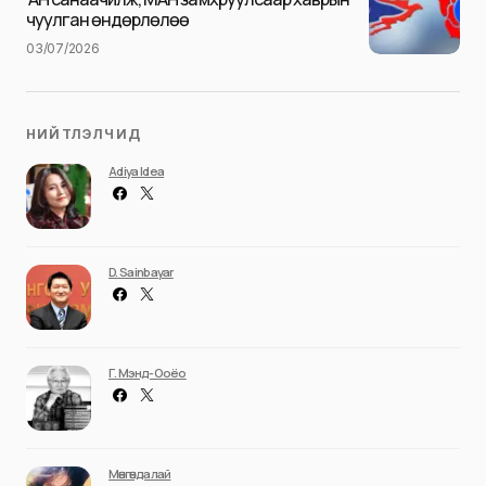
чуулган өндөрлөлөө
03/07/2026
НИЙТЛЭЛЧИД
Adiya Idea
D. Sainbayar
Г. Мэнд-Ооёо
Мөнгөндалай