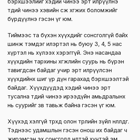
бэрхшээлийг хэдий чинээ эрт илрүүлнэ
төдий чинээ хэвийн өсөж хөгжих боломжийг
бүрдүүлнэ гэсэн үг юм.
Тиймээс та бүхэн хүүхдийг сонсголгүй байх
шинж тэмдэг илэртэл нь буюу 3, 4, 5 нас
хүртэл нь хүлээх хэрэггүй. Энэ насандаа
хүүхдийн тархины хөгжлийн суурь нь бүрэн
тавигдсан байдаг учир эрт илрүүлсэн
хүүхдийнх шиг үр дүн гарахад бэрхшээлтэй
байдаг. Хүүхдүүдэд хэдий чинээ эрт
тусална төдий чинээ ирээдүйн амьдралынх
нь суурийг зөв тавьж байна гэсэн үг юм.
Хүүхэд хэлгүй төрөхөд олон төрлийн зүйл нөлөөлдөг.
Тэднээс удамшлын гэсэн онош их байдаг ч
жирэмсэн эх сонсголд нөлөөтэй хүчтэй эм