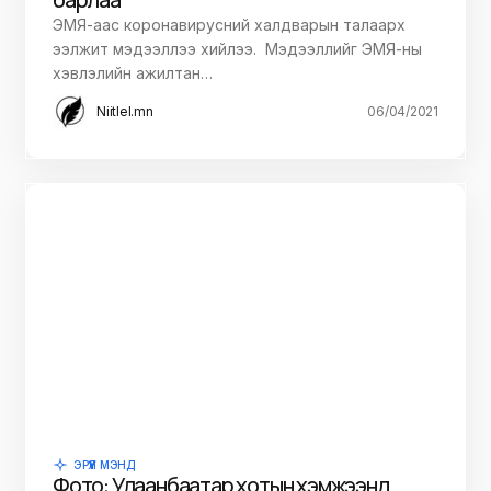
ЭМЯ-аас коронавирусний халдварын талаарх
ээлжит мэдээллээ хийлээ. Мэдээллийг ЭМЯ-ны
хэвлэлийн ажилтан…
Niitlel.mn
06/04/2021
ЭРҮҮЛ МЭНД
Фото: Улаанбаатар хотын хэмжээнд