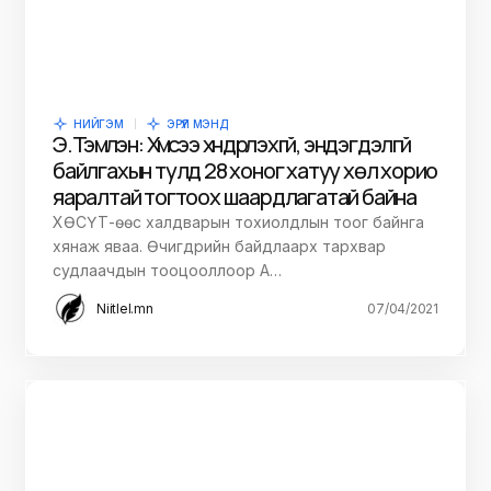
НИЙГЭМ
ЭРҮҮЛ МЭНД
Э.Тэмүүлэн: Хүмүүсээ хүндрүүлэхгүй, эндэгдэлгүй
байлгахын тулд 28 хоног хатуу хөл хорио
яаралтай тогтоох шаардлагатай байна
ХӨСҮТ-өөс халдварын тохиолдлын тоог байнга
хянаж яваа. Өчигдрийн байдлаарх тархвар
судлаачдын тооцооллоор А…
Niitlel.mn
07/04/2021