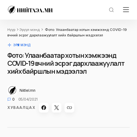
Нүүр
Эрүүл мэнд
Фото: Улаанбаатар хотын хэмжээнд COVID-19
өвчний эсрэг дархлаажуулалт хийх байршлын мэдээлэл
ЭРҮҮЛ МЭНД
Фото: Улаанбаатар хотын хэмжээнд
COVID-19 өвчний эсрэг дархлаажуулалт
хийх байршлын мэдээлэл
Niitlel.mn
0
05/04/2021
ХУВААЛЦАХ