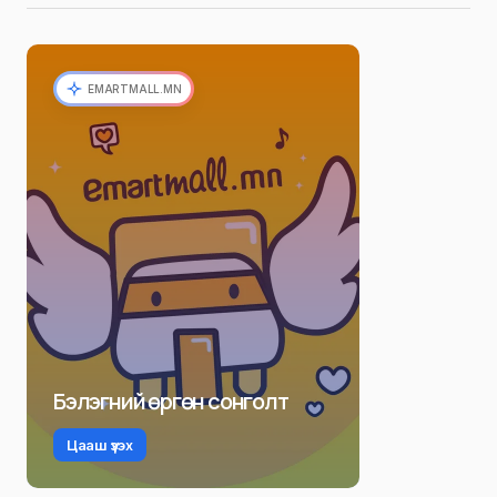
EMARTMALL.MN
Бэлэгний өргөн сонголт
Цааш үзэх