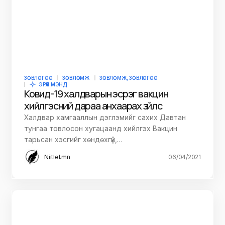
ЗӨВЛӨГӨӨ
ЗӨВЛӨМЖ
ЗӨВЛӨМЖ, ЗӨВЛӨГӨӨ
ЭРҮҮЛ МЭНД
Ковид-19 халдварын эсрэг вакцин
хийлгэсний дараа анхаарах зүйлс
Халдвар хамгааллын дэглэмийг сахих Давтан
тунгаа товлосон хугацаанд хийлгэх Вакцин
тарьсан хэсгийг хөндөхгүй,…
Niitlel.mn
06/04/2021