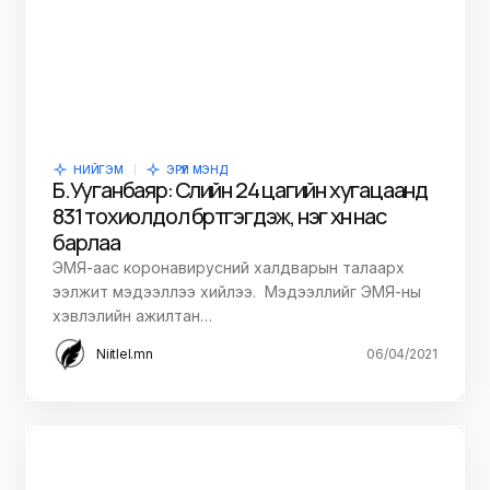
НИЙГЭМ
ЭРҮҮЛ МЭНД
Б.Ууганбаяр: Сүүлийн 24 цагийн хугацаанд
831 тохиолдол бүртгэгдэж, нэг хүн нас
барлаа
ЭМЯ-аас коронавирусний халдварын талаарх
ээлжит мэдээллээ хийлээ. Мэдээллийг ЭМЯ-ны
хэвлэлийн ажилтан…
Niitlel.mn
06/04/2021