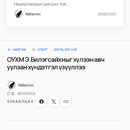
Нидерландын шигшээ баг…
Niitlel.mn
28/06/2021
НИЙГЭМ
СПОРТ
ХУУЛЬ ЭРХ ЗҮЙ
ОУХМ Э.Билэгсайхныг хүлээн авч
уулзан хүндэтгэл үзүүллээ
Niitlel.mn
0
25/06/2021
ХУВААЛЦАХ