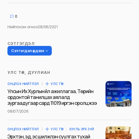
0
Нийтлэсэн огноо
28/06/2021
СЭТГЭГДЭЛ
Сэтгэгдэл үлдээх
УЛС ТӨР, ДУУЛИАН
Таны имэйл хаягийг нийтлэхгүй.
ОНЦЛОХ НИЙТЛЭЛ
УЛС ТӨР
Шаардлагатай талбаруудыг
*
гэж
Улсын Их Хурлын үйл ажиллагаа, Төрийн
тэмдэглэсэн
ордонтой танилцах аялалд
зургаадугаар сард 11019 иргэн оролцжээ
Name
*
08/07/2026
ОНЦЛОХ НИЙТЛЭЛ
УЛС ТӨР
ХУУЛЬ ЭРХ ЗҮЙ
E-mail
*
Эрхтэн, эд, эс шилжүүлэн суулгах тухай