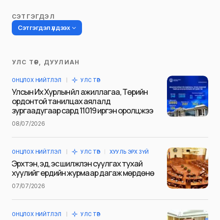
СЭТГЭГДЭЛ
Сэтгэгдэл үлдээх
УЛС ТӨР, ДУУЛИАН
Таны имэйл хаягийг нийтлэхгүй.
ОНЦЛОХ НИЙТЛЭЛ
УЛС ТӨР
Шаардлагатай талбаруудыг
*
гэж
Улсын Их Хурлын үйл ажиллагаа, Төрийн
тэмдэглэсэн
ордонтой танилцах аялалд
зургаадугаар сард 11019 иргэн оролцжээ
Name
*
08/07/2026
ОНЦЛОХ НИЙТЛЭЛ
УЛС ТӨР
ХУУЛЬ ЭРХ ЗҮЙ
E-mail
*
Эрхтэн, эд, эс шилжүүлэн суулгах тухай
хуулийг ердийн журмаар дагаж мөрдөнө
07/07/2026
Сэтгэгдэл
*
ОНЦЛОХ НИЙТЛЭЛ
УЛС ТӨР