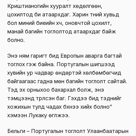
Криштианогийн хууралт хөдөлгөөн,
цохилтод би атаархдаг. Харин түүний хувьд
бол миний биеийн хүч, оновчтой цохилт,
манай багийн тоглолтод атаархдаг байж
болно.
Энэ ням гаригт бид Европын аварга багтай
тоглох гэж байна. Португалын шигшээд
хувийн ур чадвар өндөртэй хөлбөмбөгчид
байгаагаас гадна мөн багийн тоглолт сайтай.
Тэд эх орныхоо бахархал болж, энэ
тэмцээнд түрүүлсэн баг. Гэхдээ бид тэднийг
хожихын тулд чадах бүхнээ хийх болно”
хэмээн Лукаку өгүүлжээ.
Бельги – Португалын тоглолт Улаанбаатарын