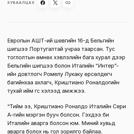
ХУВААЛЦАХ
Европын АШТ-ий шөвгийн 16-д Бельгийн
шигшээ Португалтай учраа таарсан. Тус
тоглолтын өмнөх хэвлэлийн бага хурал дээр
Бельгийн шигшээ болон Италийн “Интер”-
ийн довтлогч Ромелу Лукаку өрсөлдөгч
багийнхаа ахлагч, Криштиано Роналдогийн
тухай ийм үгс хэлээд амжжээ.
“Тийм ээ, Криштиано Роналдо Италийн Сери
А-гийн мэргэн бууч болсон. Гэхдээ би
Италийн аварга болсон юм. Миний хувьд
аварга болох нь гол зорилго байлаа.