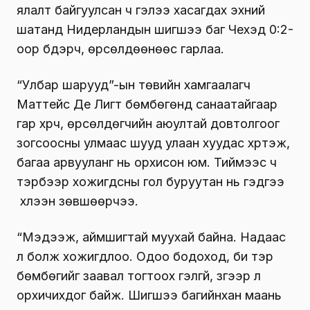
ялалт байгуулсан ч гэлээ хасагдах эхний
шатанд Нидерландын шигшээ баг Чехэд 0:2-
оор бүдэрч, өрсөлдөөнөөс гарлаа.
“Улбар шарууд”-ын төвийн хамгаалагч
Маттейс Де Лигт бөмбөгөнд санаатайгаар
гар хүрч, өрсөлдөгчийн аюултай довтолгоог
зогсоосны улмаас шууд улаан хуудас хүртэж,
багаа арвууланг нь орхисон юм. Тиймээс ч
тэрбээр хожигдсны гол буруутан нь гэдгээ
хүлээн зөвшөөрчээ.
“Мэдээж, аймшигтай муухай байна. Надаас
л болж хожигдлоо. Одоо бодоход, би тэр
бөмбөгийг заавал тогтоох гэлгүй, зүгээр л
орхичихдог байж. Шигшээ багийнхан маань