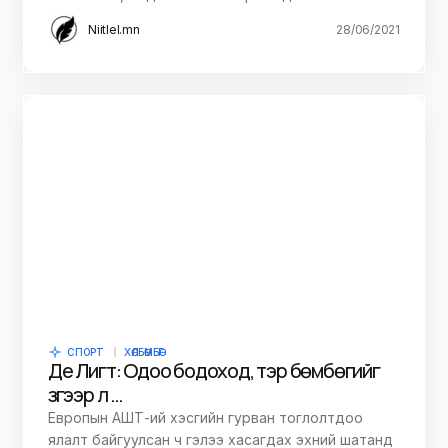
Niitlel.mn
28/06/2021
СПОРТ
ХӨЛБӨМБӨГ
Де Лигт: Одоо бодоход, тэр бөмбөгийг
зүгээр л …
Европын АШТ-ий хэсгийн гурван тоглолтдоо
ялалт байгуулсан ч гэлээ хасагдах эхний шатанд