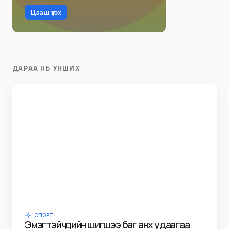
Цааш үзэх
ДАРАА НЬ УНШИХ
СПОРТ
Эмэгтэйчүүдийн шигшээ баг анх удаагаа