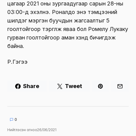
цагаар 2021 оны зургаадугаар сарын 28-ны
03:00-д эхэлнэ. Роналдо энэ тэмцээний
шилдэг мэргэн буучдын жагсаалтыг 5
гоолтойгоор тэргүүлж яваа бол Ромелу Лукаку
гурван гоолтойгоор аман хүзүүнд бичигдэж
байна.
Р.Гэгээ
Share
Tweet
0
Нийтлэсэн огноо
26/06/2021