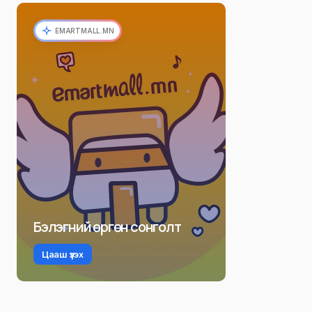
EMARTMALL.MN
Бэлэгний өргөн сонголт
Цааш үзэх