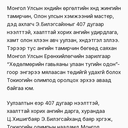
Монгол Улсын хүндийн өргөлтийн хүнд жингийн
тамирчин, Олон улсын хэмжээний мастер,
дэд ахлагч Э.Билэгсайхныг 407 дугаар
нээлттэй, хаалттай хорих ангийн удирдлага,
хамт олон хүлээн авч уулзан, хүндэтгэл үзүүллээ.
Тэрээр тус ангийн тамирчин бөгөөд саяхан
Монгол Улсын Ерөнхийлөгчийн зарилгаар
“Хөдөлмөрийн гавьяаны улаан тугийн одон”-
гоор энгэрээ мялаасан төдийгүй удахгүй болох
Токиогийн олимпод оролцох эрхээ аваад
байгаа юм.
Уулзалтын үеэр 407 дугаар нээлттэй,
хаалттай хорих ангийн дарга, хурандаа
Ц.Хишигбаяр Э.Билэгсайханд баяр хүргэж,
Токиогийн олимпын наадамд Монгол