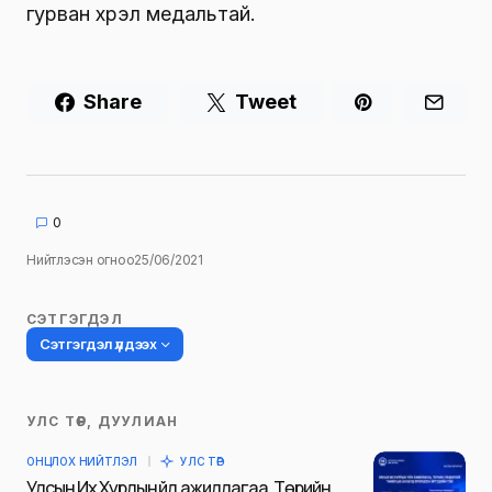
гурван хүрэл медальтай.
Share
Tweet
0
Нийтлэсэн огноо
25/06/2021
СЭТГЭГДЭЛ
Сэтгэгдэл үлдээх
УЛС ТӨР, ДУУЛИАН
Таны имэйл хаягийг нийтлэхгүй.
ОНЦЛОХ НИЙТЛЭЛ
УЛС ТӨР
Шаардлагатай талбаруудыг
*
гэж
Улсын Их Хурлын үйл ажиллагаа, Төрийн