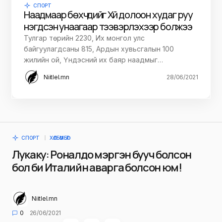
СПОРТ
Наадмаар бөхчүүдийг Хүй долоон худаг руу
нэгдсэн унаагаар тээвэрлэхээр болжээ
Тулгар төрийн 2230, Их монгол улс
байгуулагдсаны 815, Ардын хувьсгалын 100
жилийн ой, Үндэсний их баяр наадмыг…
Niitlel.mn
28/06/2021
СПОРТ
ХӨЛБӨМБӨГ
Лукаку: Роналдо мэргэн бууч болсон
бол би Италийн аварга болсон юм!
Niitlel.mn
0
26/06/2021