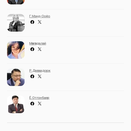
Г. Мэнд-Ооёо
Мөнгөндалай
Р. Даваадорж
Ё. Отгонбаяр