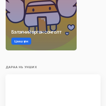
Бэлэгний өргөн сонголт
Цааш үзэх
ДАРАА НЬ УНШИХ