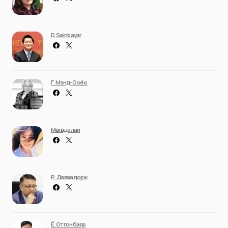
D. Sainbayar
Г. Мэнд-Ооёо
Мөнгөндалай
Р. Даваадорж
Ё. Отгонбаяр