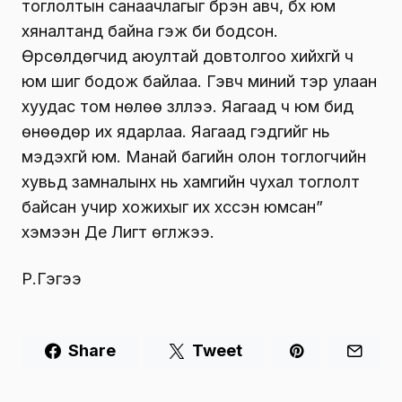
тоглолтын санаачлагыг бүрэн авч, бүх юм
хяналтанд байна гэж би бодсон.
Өрсөлдөгчид аюултай довтолгоо хийхгүй ч
юм шиг бодож байлаа. Гэвч миний тэр улаан
хуудас том нөлөө үзүүллээ. Яагаад ч юм бид
өнөөдөр их ядарлаа. Яагаад гэдгийг нь
мэдэхгүй юм. Манай багийн олон тоглогчийн
хувьд замналынх нь хамгийн чухал тоглолт
байсан учир хожихыг их хүссэн юмсан”
хэмээн Де Лигт өгүүлжээ.
Р.Гэгээ
Share
Tweet