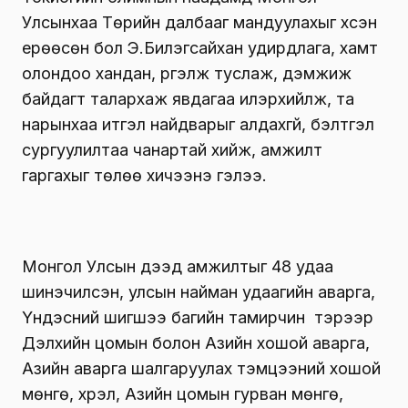
Улсынхаа Төрийн далбааг мандуулахыг хүсэн
ерөөсөн бол Э.Билэгсайхан удирдлага, хамт
олондоо хандан, үргэлж туслаж, дэмжиж
байдагт талархаж явдагаа илэрхийлж, та
нарынхаа итгэл найдварыг алдахгүй, бэлтгэл
сургуулилтаа чанартай хийж, амжилт
гаргахыг төлөө хичээнэ гэлээ.
Монгол Улсын дээд амжилтыг 48 удаа
шинэчилсэн, улсын найман удаагийн аварга,
Үндэсний шигшээ багийн тамирчин тэрээр
Дэлхийн цомын болон Азийн хошой аварга,
Азийн аварга шалгаруулах тэмцээний хошой
мөнгө, хүрэл, Азийн цомын гурван мөнгө,