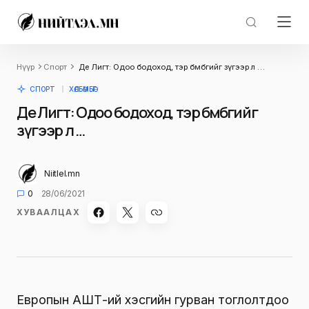
Нүүр
Спорт
Де Лигт: Одоо бодоход, тэр бөмбөгийг зүгээр л …
СПОРТ
ХӨЛБӨМБӨГ
Де Лигт: Одоо бодоход, тэр бөмбөгийг
зүгээр л …
Niitlel.mn
0
28/06/2021
ХУВААЛЦАХ
Европын АШТ-ий хэсгийн гурван тоглолтдоо