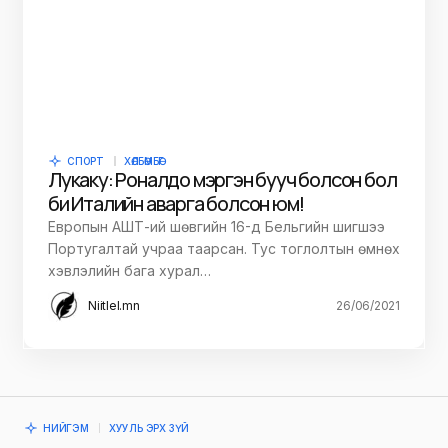
СПОРТ
ХӨЛБӨМБӨГ
Лукаку: Роналдо мэргэн бууч болсон бол
би Италийн аварга болсон юм!
Европын АШТ-ий шөвгийн 16-д Бельгийн шигшээ
Португалтай учраа таарсан. Тус тоглолтын өмнөх
хэвлэлийн бага хурал…
Niitlel.mn
26/06/2021
НИЙГЭМ
ХУУЛЬ ЭРХ ЗҮЙ