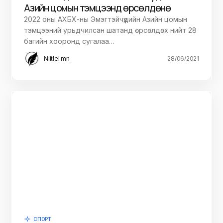
Азийн цомын тэмцээнд өрсөлдөнө
2022 оны АХБХ-ны Эмэгтэйчүүдийн Азийн цомын
тэмцээний урьдчилсан шатанд өрсөлдөх нийт 28
багийн хооронд сугалаа…
Niitlel.mn
28/06/2021
СПОРТ