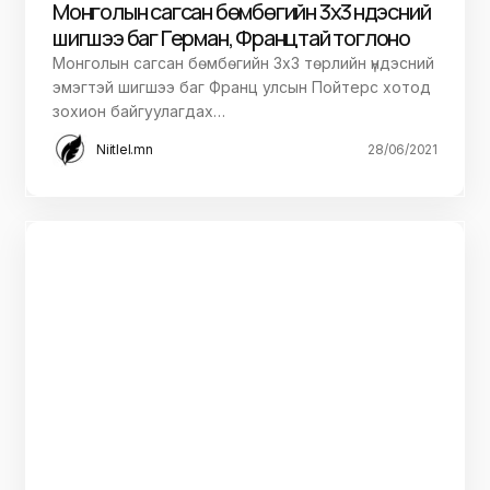
Монголын сагсан бөмбөгийн 3х3 үндэсний
шигшээ баг Герман, Францтай тоглоно
Монголын сагсан бөмбөгийн 3х3 төрлийн үндэсний
эмэгтэй шигшээ баг Франц улсын Пойтерс хотод
зохион байгуулагдах…
Niitlel.mn
28/06/2021