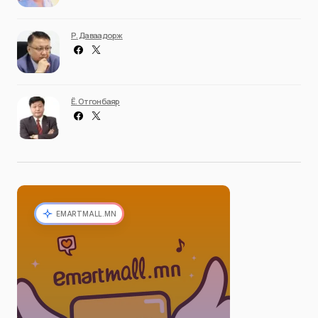
Р. Даваадорж
Ё. Отгонбаяр
EMARTMALL.MN