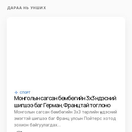
ДАРАА НЬ УНШИХ
СПОРТ
Монголын сагсан бөмбөгийн 3х3 үндэсний
шигшээ баг Герман, Францтай тоглоно
Монголын сагсан бөмбөгийн 3х3 төрлийн үндэсний
эмэгтэй шигшээ баг Франц улсын Пойтерс хотод
зохион байгуулагдах…