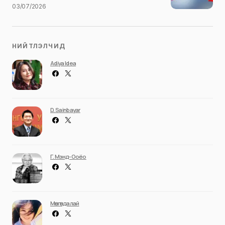
03/07/2026
НИЙТЛЭЛЧИД
Adiya Idea
D. Sainbayar
Г. Мэнд-Ооёо
Мөнгөндалай