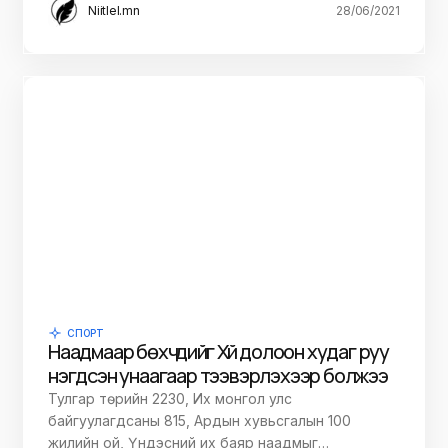
Niitlel.mn
28/06/2021
СПОРТ
Наадмаар бөхчүүдийг Хүй долоон худаг руу
нэгдсэн унаагаар тээвэрлэхээр болжээ
Тулгар төрийн 2230, Их монгол улс
байгуулагдсаны 815, Ардын хувьсгалын 100
жилийн ой, Үндэсний их баяр наадмыг…