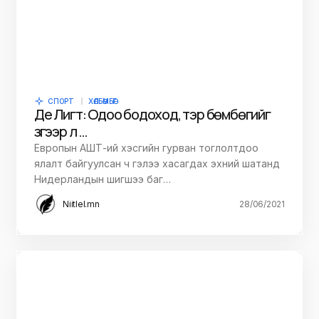
СПОРТ
ХӨЛБӨМБӨГ
Де Лигт: Одоо бодоход, тэр бөмбөгийг
зүгээр л …
Европын АШТ-ий хэсгийн гурван тоглолтдоо
ялалт байгуулсан ч гэлээ хасагдах эхний шатанд
Нидерландын шигшээ баг…
Niitlel.mn
28/06/2021