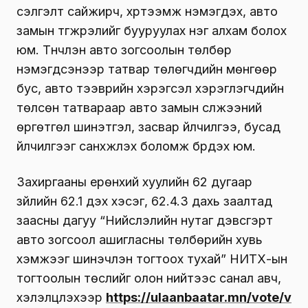
сэлгэлт сайжирч, хүртээмж нэмэгдэх, авто
замын түгжрэлийг бууруулах нэг алхам болох
юм. Түүнчлэн авто зогсоолын төлбөр
нэмэгдсэнээр татвар төлөгчдийн мөнгөөр
бус, авто тээврийн хэрэгсэл хэрэглэгчдийн
төлсөн татвараар авто замын сүлжээний
өргөтгөл шинэтгэл, засвар үйлчилгээ, бусад
үйлчилгээг санхүүжүүлэх боломж бүрдэх юм.
Захиргааны ерөнхий хуулийн 62 дугаар
зүйлийн 62.1 дэх хэсэг, 62.4.3 дахь заалтад
заасны дагуу “Нийслэлийн нутаг дэвсгэрт
авто зогсоол ашигласны төлбөрийн хувь
хэмжээг шинэчлэн тогтоох тухай” НИТХ-ын
тогтоолын төслийг олон нийтээс санал авч,
хэлэлцүүлэхээр
https://ulaanbaatar.mn/vote/v