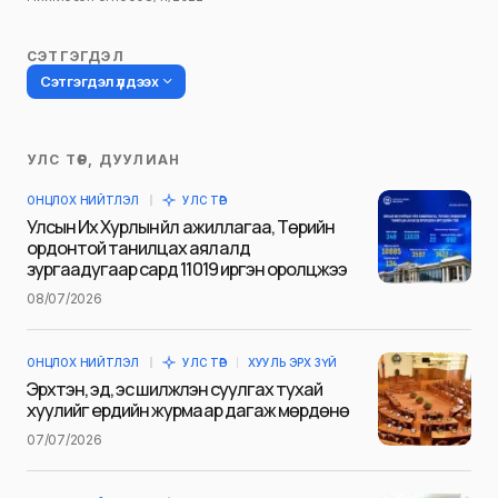
СЭТГЭГДЭЛ
Сэтгэгдэл үлдээх
УЛС ТӨР, ДУУЛИАН
Таны имэйл хаягийг нийтлэхгүй.
ОНЦЛОХ НИЙТЛЭЛ
УЛС ТӨР
Шаардлагатай талбаруудыг
*
гэж
Улсын Их Хурлын үйл ажиллагаа, Төрийн
тэмдэглэсэн
ордонтой танилцах аялалд
зургаадугаар сард 11019 иргэн оролцжээ
Name
*
08/07/2026
ОНЦЛОХ НИЙТЛЭЛ
УЛС ТӨР
ХУУЛЬ ЭРХ ЗҮЙ
E-mail
*
Эрхтэн, эд, эс шилжүүлэн суулгах тухай
хуулийг ердийн журмаар дагаж мөрдөнө
07/07/2026
Сэтгэгдэл
*