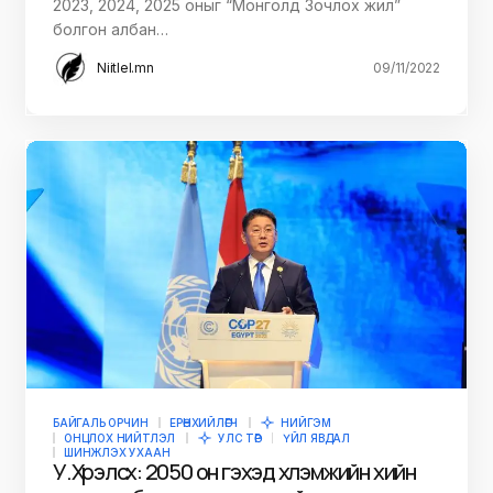
2023, 2024, 2025 оныг “Монголд Зочлох жил”
болгон албан…
Niitlel.mn
09/11/2022
БАЙГАЛЬ ОРЧИН
ЕРӨНХИЙЛӨГЧ
НИЙГЭМ
ОНЦЛОХ НИЙТЛЭЛ
УЛС ТӨР
ҮЙЛ ЯВДАЛ
ШИНЖЛЭХ УХААН
У.Хүрэлсүх: 2050 он гэхэд хүлэмжийн хийн