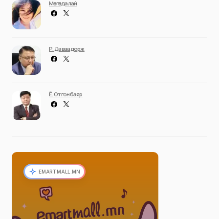
Мөнгөндалай
Р. Даваадорж
Ё. Отгонбаяр
EMARTMALL.MN