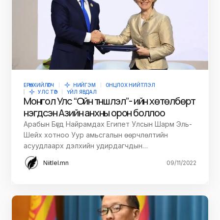
ЕРӨНХИЙЛӨГЧ
НИЙГЭМ
ОНЦЛОХ НИЙТЛЭЛ
УЛС ТӨР
ҮЙЛ ЯВДАЛ
Монгол Улс “Ойн түншлэл”- ийн хөтөлбөрт
нэгдсэн Азийн анхны орон боллоо
Арабын Бүгд Найрамдах Египет Улсын Шарм Эль-
Шейх хотноо Уур амьсгалын өөрчлөлтийн
асуудлаарх дэлхийн удирдагчдын…
Niitlel.mn
09/11/2022