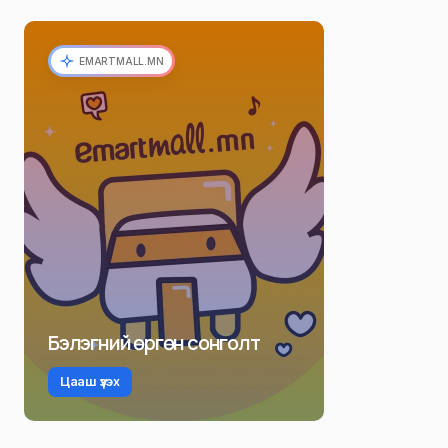
EMARTMALL.MN
Бэлэгний өргөн сонголт
Цааш үзэх