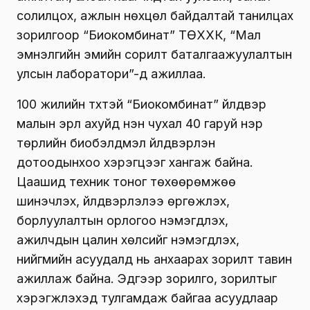
солилцох, ажлын нөхцөл байдалтай танилцах
зорилгоор “Биокомбинат” ТӨХХК, “Мал
эмнэлгийн эмийн сорилт баталгаажуулалтын
улсын лаборатори”-д ажиллаа.
100 жилийн түүхтэй “Биокомбинат” үйлдвэр
малын эрүүл ахуйд нэн чухал 40 гаруй нэр
төрлийн биобэлдмэл үйлдвэрлэн
дотоодынхоо хэрэгцээг хангаж байна.
Цаашид техник тоног төхөөрөмжөө
шинэчлэх, үйлдвэрлэлээ өргөжүүлэх,
борлуулалтын орлогоо нэмэгдүүлэх,
ажилчдын цалин хөлсийг нэмэгдүүлэх,
нийгмийн асуудалд нь анхаарах зорилт тавин
ажиллаж байна. Эдгээр зорилго, зорилтыг
хэрэгжүүлэхэд тулгамдаж байгаа асуудлаар