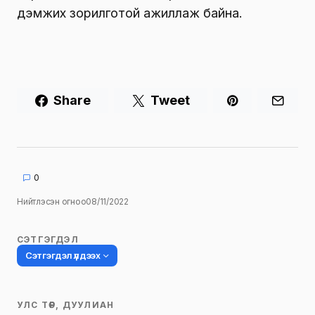
дэмжих зорилготой ажиллаж байна.
Share
Tweet
0
Нийтлэсэн огноо
08/11/2022
СЭТГЭГДЭЛ
Сэтгэгдэл үлдээх
УЛС ТӨР, ДУУЛИАН