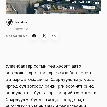
Niitlel.mn
0
08/11/2022
ХУВААЛЦАХ
Улаанбаатар хотын төв хэсэгт авто
зогсоолын хүрэлцээ, хүртээмж бага, олон
цагаар автомашиныг байрлуулсны улмаас
иргэд сул зогсоол хайж, үргүй зорчилт хийх,
зориулалтын бус газар тээврийн хэрэгслээ
байрлуулж, бусдын хөдөлгөөнд саад
учруулах зэрэг нь замын хөдөлгөөний