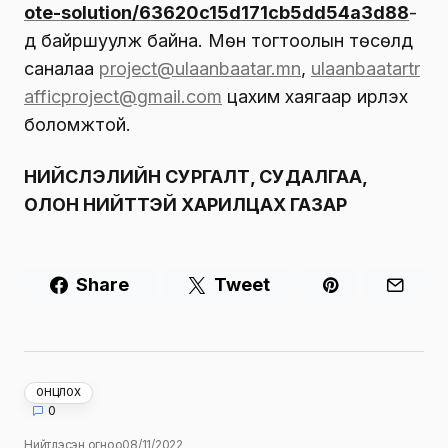
ote-solution/63620c15d171cb5dd54a3d88
-
д байршуулж байна. Мөн тогтоолын төсөлд
саналаа
project@ulaanbaatar.mn
,
ulaanbaatartr
afficproject@gmail.com
цахим хаягаар ирүүлэх
боломжтой.
НИЙСЛЭЛИЙН СУРГАЛТ, СУДАЛГАА,
ОЛОН НИЙТТЭЙ ХАРИЛЦАХ ГАЗАР
Share
Tweet
ОНЦЛОХ
0
Нийтлэсэн огноо
08/11/2022