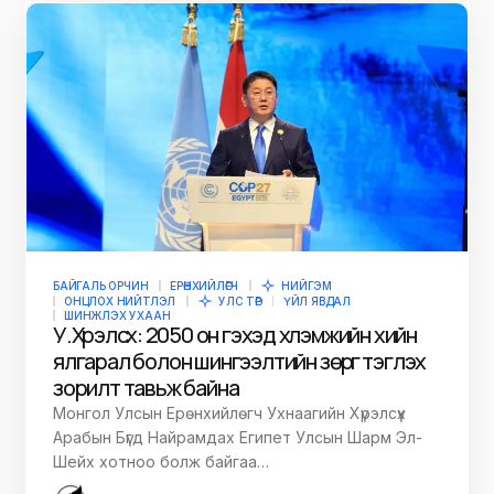
БАЙГАЛЬ ОРЧИН
ЕРӨНХИЙЛӨГЧ
НИЙГЭМ
ОНЦЛОХ НИЙТЛЭЛ
УЛС ТӨР
ҮЙЛ ЯВДАЛ
ШИНЖЛЭХ УХААН
У.Хүрэлсүх: 2050 он гэхэд хүлэмжийн хийн
ялгарал болон шингээлтийн зөрүүг тэглэх
зорилт тавьж байна
Монгол Улсын Ерөнхийлөгч Ухнаагийн Хүрэлсүх
Арабын Бүгд Найрамдах Египет Улсын Шарм Эл-
Шейх хотноо болж байгаа…