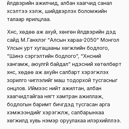
үйлдвэрийн ажилчид, албан хаагчид санал
хүсэлтээ хэлж, шийдвэрлэх боломжийн
талаар ярилцлаа.
Хүнс, хөдөө аж ахуй, хөнгөн үйлдвэрийн дэд
сайд М.Ганхүлэг “Алсын хараа-2050” Монгол
Улсын урт хугацааны хөгжлийн бодлого,
“Шинэ сэргэлтийн бодлого”, “Хүнсний
хангамж, аюулгүй байдал” үндэсний хөтөлбөрт
хүнс, хөдөө аж ахуйн салбарт хэрэгжүүлэх
зорилго чиглэлийг маш тодорхой тусгасныг
онцлов. Иймээс нийт ажилтан, албан
хаагчидтайгаа нягт хамтран ажиллаж,
бодлогын баримт бичгүүдэд тусгасан арга
хэмжээнүүдийг хэрэгжүүлж, салбарынхаа
хөгжилд хувь нэмэр оруулахаа илэрхийллээ.