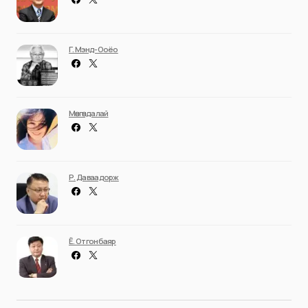
Г. Мэнд-Ооёо
Мөнгөндалай
Р. Даваадорж
Ё. Отгонбаяр