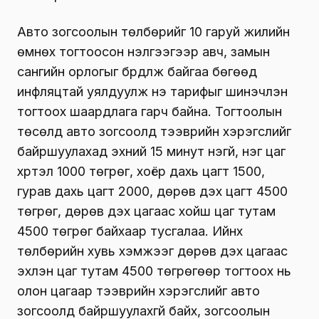
Авто зогсоолын төлбөрийг 10 гаруй жилийн
өмнөх тогтоосон үнэлгээгээр авч, замын
сангийн орлогыг бүрдүүлж байгаа бөгөөд
инфляцтай уялдуулж үнэ тарифыг шинэчлэн
тогтоох шаардлага гарч байна. Тогтоолын
төсөлд авто зогсоолд тээврийн хэрэгслийг
байршуулахад эхний 15 минут үнэгүй, нэг цаг
хүртэл 1000 төгрөг, хоёр дахь цагт 1500,
гурав дахь цагт 2000, дөрөв дэх цагт 4500
төгрөг, дөрөв дэх цагаас хойш цаг тутам
4500 төгрөг байхаар тусгалаа. Ийнхүү
төлбөрийн хувь хэмжээг дөрөв дэх цагаас
эхлэн цаг тутам 4500 төгрөгөөр тогтоох нь
олон цагаар тээврийн хэрэгслийг авто
зогсоолд байршуулахгүй байх, зогсоолын