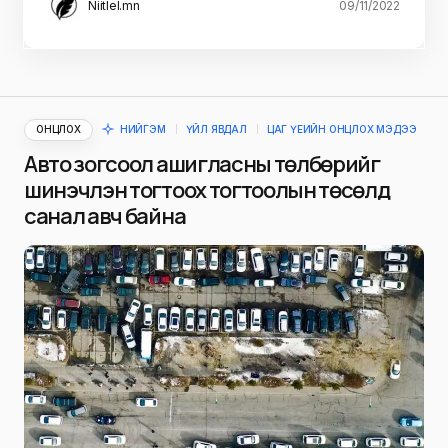
Niitlel.mn
09/11/2022
ОНЦЛОХ
НИЙГЭМ
ҮЙЛ ЯВДАЛ
ЦАГ ҮЕИЙН ОНЦЛОХ МЭДЭЭ
Авто зогсоол ашигласны төлбөрийг
шинэчлэн тогтоох тогтоолын төсөлд
санал авч байна