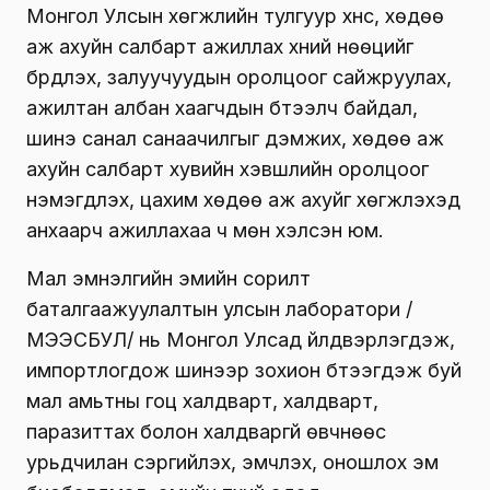
Монгол Улсын хөгжлийн тулгуур хүнс, хөдөө
аж ахуйн салбарт ажиллах хүний нөөцийг
бүрдүүлэх, залуучуудын оролцоог сайжруулах,
ажилтан албан хаагчдын бүтээлч байдал,
шинэ санал санаачилгыг дэмжих, хөдөө аж
ахуйн салбарт хувийн хэвшлийн оролцоог
нэмэгдүүлэх, цахим хөдөө аж ахуйг хөгжүүлэхэд
анхаарч ажиллахаа ч мөн хэлсэн юм.
Мал эмнэлгийн эмийн сорилт
баталгаажуулалтын улсын лаборатори /
МЭЭСБУЛ/ нь Монгол Улсад үйлдвэрлэгдэж,
импортлогдож шинээр зохион бүтээгдэж буй
мал амьтны гоц халдварт, халдварт,
паразиттах болон халдваргүй өвчнөөс
урьдчилан сэргийлэх, эмчлэх, оношлох эм