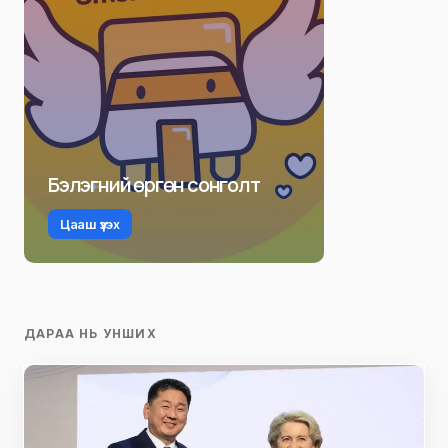
Бэлэгний өргөн сонголт
Цааш үзэх
ДАРАА НЬ УНШИХ