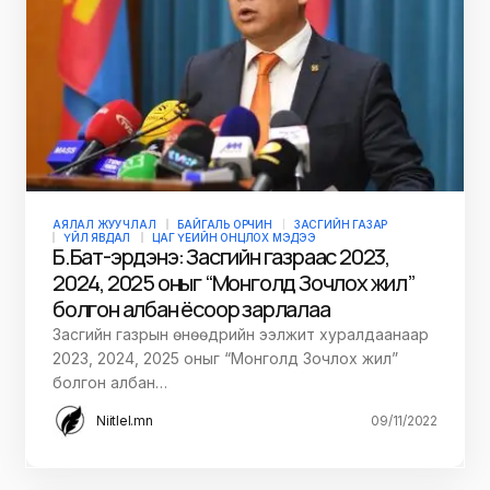
АЯЛАЛ ЖУУЧЛАЛ
БАЙГАЛЬ ОРЧИН
ЗАСГИЙН ГАЗАР
ҮЙЛ ЯВДАЛ
ЦАГ ҮЕИЙН ОНЦЛОХ МЭДЭЭ
Б.Бат-эрдэнэ: Засгийн газраас 2023,
2024, 2025 оныг “Монголд Зочлох жил”
болгон албан ёсоор зарлалаа
Засгийн газрын өнөөдрийн ээлжит хуралдаанаар
2023, 2024, 2025 оныг “Монголд Зочлох жил”
болгон албан…
Niitlel.mn
09/11/2022