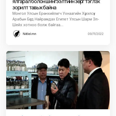
ялгарал болон шингээлтийн зөрүүг тэглэх
зорилт тавьж байна
Монгол Улсын Ерөнхийлөгч Ухнаагийн Хүрэлсүх
Арабын Бүгд Найрамдах Египет Улсын Шарм Эл-
Шейх хотноо болж байгаа…
Niitlel.mn
09/11/2022