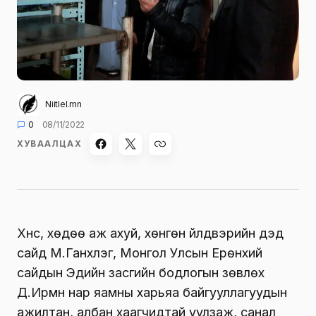
Niitlel.mn
0
08/11/2022
ХУВААЛЦАХ
Хүнс, хөдөө аж ахуй, хөнгөн үйлдвэрийн дэд
сайд М.Ганхүлэг, Монгол Улсын Ерөнхий
сайдын Эдийн засгийн бодлогын зөвлөх
Д.Ирмүүн нар яамны харьяа байгууллагуудын
ажилтан, албан хаагчидтай уулзаж, санал