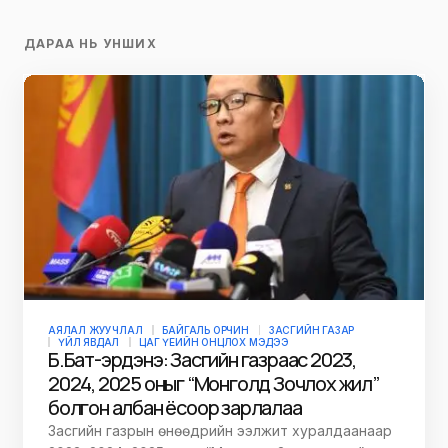
ДАРАА НЬ УНШИХ
АЯЛАЛ ЖУУЧЛАЛ
БАЙГАЛЬ ОРЧИН
ЗАСГИЙН ГАЗАР
ҮЙЛ ЯВДАЛ
ЦАГ ҮЕИЙН ОНЦЛОХ МЭДЭЭ
Б.Бат-эрдэнэ: Засгийн газраас 2023,
2024, 2025 оныг “Монголд Зочлох жил”
болгон албан ёсоор зарлалаа
Засгийн газрын өнөөдрийн ээлжит хуралдаанаар