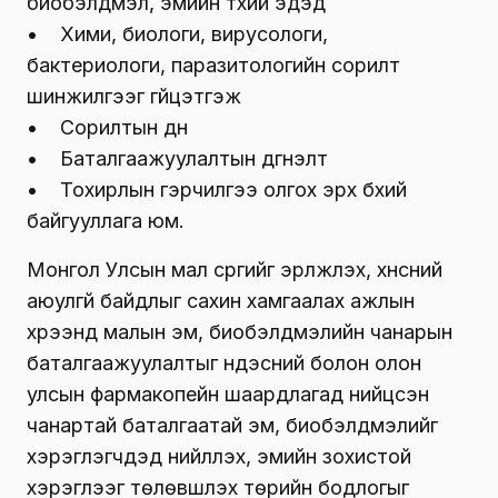
биобэлдмэл, эмийн түүхий эдэд
• Хими, биологи, вирусологи,
бактериологи, паразитологийн сорилт
шинжилгээг гүйцэтгэж
• Сорилтын дүн
• Баталгаажуулалтын дүгнэлт
• Тохирлын гэрчилгээ олгох эрх бүхий
байгууллага юм.
Монгол Улсын мал сүргийг эрүүлжүүлэх, хүнсний
аюулгүй байдлыг сахин хамгаалах ажлын
хүрээнд малын эм, биобэлдмэлийн чанарын
баталгаажуулалтыг үндэсний болон олон
улсын фармакопейн шаардлагад нийцсэн
чанартай баталгаатай эм, биобэлдмэлийг
хэрэглэгчдэд нийлүүлэх, эмийн зохистой
хэрэглээг төлөвшүүлэх төрийн бодлогыг