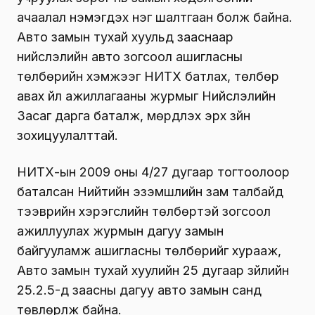
ачаалал нэмэгдэх нэг шалтгаан болж байна.
Авто замын тухай хуульд зааснаар
нийслэлийн авто зогсоол ашигласны
төлбөрийн хэмжээг НИТХ батлах, төлбөр
авах үйл ажиллагааны журмыг Нийслэлийн
Засаг дарга баталж, мөрдүүлэх эрх зүйн
зохицуулалттай.
НИТХ-ын 2009 оны 4/27 дугаар тогтоолоор
баталсан Нийтийн эзэмшлийн зам талбайд
тээврийн хэрэгслийн төлбөртэй зогсоол
ажиллуулах журмын дагуу замын
байгууламж ашигласны төлбөрийг хурааж,
Авто замын тухай хуулийн 25 дугаар зүйлийн
25.2.5-д заасны дагуу авто замын санд
төвлөрүүлж байна.