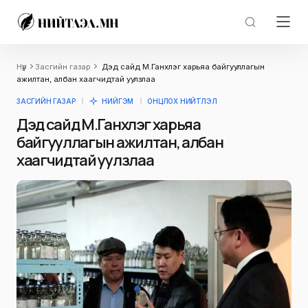
Нүүр
Засгийн газар
Дэд сайд М.Ганхүлэг харьяа байгууллагын
ажилтан, албан хаагчидтай уулзлаа
ЗАСГИЙН ГАЗАР
НИЙГЭМ
ОНЦЛОХ НИЙТЛЭЛ
Дэд сайд М.Ганхүлэг харьяа
байгууллагын ажилтан, албан
хаагчидтай уулзлаа