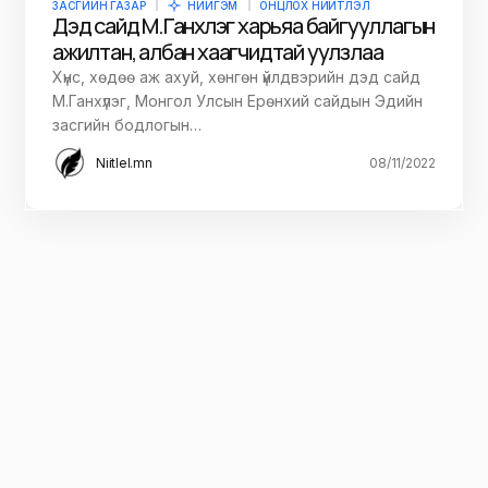
ЗАСГИЙН ГАЗАР
НИЙГЭМ
ОНЦЛОХ НИЙТЛЭЛ
Дэд сайд М.Ганхүлэг харьяа байгууллагын
ажилтан, албан хаагчидтай уулзлаа
Хүнс, хөдөө аж ахуй, хөнгөн үйлдвэрийн дэд сайд
М.Ганхүлэг, Монгол Улсын Ерөнхий сайдын Эдийн
засгийн бодлогын…
Niitlel.mn
08/11/2022