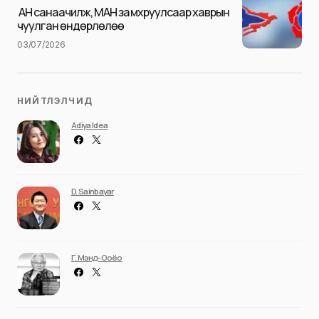
Илгээх
АН санаачилж, МАН замхруулсаар хаврын
чуулган өндөрлөлөө
03/07/2026
НИЙТЛЭЛЧИД
Adiya Idea
D. Sainbayar
Г. Мэнд-Ооёо