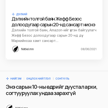
ДЭЛХИЙ
Дэлхийн толгой баян Жефф Безос
долоодугаар сарын 20-нд сансарт ниснэ
Дэлхийн толгой баян, Amazon-ийг үүсгэн байгуулагч
Жефф Безос долоодугаар сарын 20-нд дүү
Маркийнхаа хамт сансарт…
Niitlel.mn
08/06/2021
НИЙГЭМ
ОНЦЛОХ НИЙТЛЭЛ
СОНГУУЛЬ
Энэ сарын 10-ны өдрийг дуустал архи,
согтууруулах ундаа зарахгүй