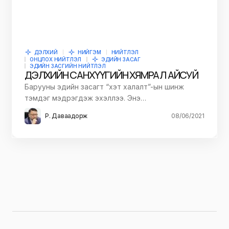
ДЭЛХИЙ
НИЙГЭМ
НИЙТЛЭЛ
ОНЦЛОХ НИЙТЛЭЛ
ЭДИЙН ЗАСАГ
ЭДИЙН ЗАСГИЙН НИЙТЛЭЛ
ДЭЛХИЙН САНХҮҮГИЙН ХЯМРАЛ АЙСУЙ
Барууны эдийн засагт “хэт халалт”-ын шинж
тэмдэг мэдрэгдэж эхэллээ. Энэ…
Р. Даваадорж
08/06/2021