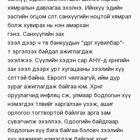
хямралын давлагаа эхэлнэ. Ийнхүү эдийн
засгийн огцом өсөлт санхүүгийн ноцтой хямрал
болж хувирах нь нэн амархан
гэнэ. Санхүүгийн зах
зээл дээр ч төв банкуудын “өөдрөг хувилбар”-
т эргэлзэх байдал ажиглагдаж
эхэлжээ. Сүүлийн хэдэн сар АНУ-д хөрөнгийн
зах зээл дээрх урт хугацааны зээлийн хүү
өсөлттэй байна. Европт чялгаагүй, ийм дүр
зураг ажиглагдаж байгаа юм. Хөрөнгө
оруулагчид инфляц өсөж, улмаар бодлогын хүү
нэмэгдэх төлөвийг харгалзан үзэж, ашиг
орлогоо тогтвортой байлгах арга зам
сүвэгчилж эхэллээ. Одоогийн байдлаар
бодлогын хүү бага байгаа боловч зээлийн
хүү аажмаар нэмэгдэж байгааг хөрөнгө