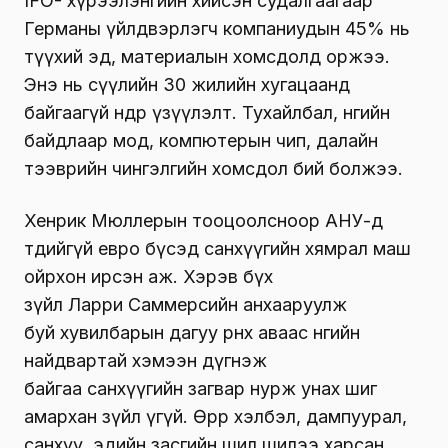
IFO- хүрээлэнгийн хийсэн судалгаагаар
Германы үйлдвэрлэгч компаниудын 45% нь
түүхий эд, материалын хомсдолд оржээ.
Энэ нь сүүлийн 30 жилийн хугацаанд
байгаагүй өндөр үзүүлэлт. Тухайлбал, өнөөгийн
байдлаар мод, компютерын чип, далайн
тээврийн чингэлгийн хомсдол бий болжээ.
Хенрик Мюллерын тооцоолсноор АНУ-д
төдийгүй евро бүсэд санхүүгийн хямрал маш
ойрхон ирсэн аж. Хэрэв бүх
зүйл Ларри Саммерсийн анхааруулж
буй хувилбарын дагуу өрнөх аваас өнөөгийн
найдвартай хэмээн дүгнэж
байгаа санхүүгийн загвар нурж унах шиг
амархан зүйл үгүй. Өөрөөр хэлбэл, дампуурал,
санхүү, эдийн засгийн шил шилээ харсан