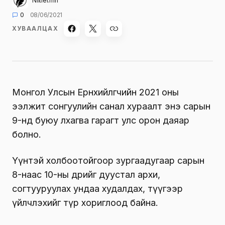
Niitlel.mn
0
08/06/2021
ХУВААЛЦАХ
Монгол Улсын Ерөнхийлөгчийн 2021 оны
ээлжит сонгуулийн санал хураалт энэ сарын
9-нд буюу лхагва гарагт улс орон даяар
болно.
Үүнтэй холбоотойгоор зургаадугаар сарын
8-наас 10-ны өдрийг дуустал архи,
согтууруулах ундаа худалдах, түүгээр
үйлчлэхийг түр хориглоод байна.