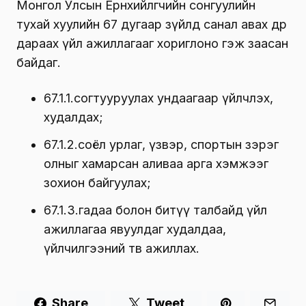
Монгол Улсын Ерөнхийлөгчийн сонгуулийн
тухай хуулийн 67 дугаар зүйлд санал авах өдөр
дараах үйл ажиллагааг хориглоно гэж заасан
байдаг.
67.1.1.согтууруулах ундаагаар үйлчлэх,
худалдах;
67.1.2.соёл урлаг, үзвэр, спортын зэрэг
олныг хамарсан аливаа арга хэмжээг
зохион байгуулах;
67.1.3.гадаа болон битүү талбайд үйл
ажиллагаа явуулдаг худалдаа,
үйлчилгээний төв ажиллах.
Share
Tweet