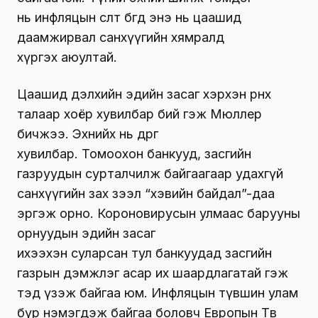
нь инфляцын өсөлт бөгөөд энэ нь цаашид
даамжирвал санхүүгийн хямралд
хүргэх аюултай.
Цаашид дэлхийн эдийн засаг хэрхэн өрнөх
талаар хоёр хувилбар бий гэж Мюллер
бичжээ. Эхнийх нь өөдрөг
хувилбар. Томоохон банкууд, засгийн
газруудын сурталчилж байгаагаар удахгүй
санхүүгийн зах зээл “хэвийн байдал”-даа
эргэж орно. Короновирусын улмаас барууны
орнуудын эдийн засаг
ихээхэн суларсан тул банкуудад засгийн
газрын дэмжлэг асар их шаардлагатай гэж
тэд үзэж байгаа юм. Инфляцын түвшин улам
бүр нэмэгдэж байгаа боловч Eвропын Төв