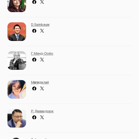
D. Sainbayar
Г. Мэнд-Ооёо
Мөнгөндалай
Р. Даваадорж