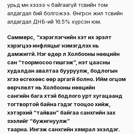
урьд өмнө хэзээ ч байгаагүй төсвийн том
алдагдал бий болгожээ. Өнгөрсөн жил төсвийн
алдагдал ДНБ-ий 16.5% хүрсэн юм.
Саммерс,
“хэрэглэгчийн хэт их эрэлт
хэрэгцээ инфляцыг нэмэгдүүлэх нь
дамжиггүй. Нэг өдөр л Холбооны нөөцийн
сан “тоормосоо гишгэж”, үнэт цаасны
худалдан авалтаа бууруулж, бодлогын
хүүгээ өсгөхөөс өөр аргагүй болно. Ийм огцом
өөрчлөлт нь Холбооны нөөцийн
сангийн бага хүүтэй бодлого урт хугацаанд
тогтвортой байна гэдэг тооцоо хийж,
хэтэрхий “тайван” байгаа санхүүгийн зах
зээлийг “бужигнуулж”
таарна. Ингэж санхүүгийн хямрал эхэлдэг.