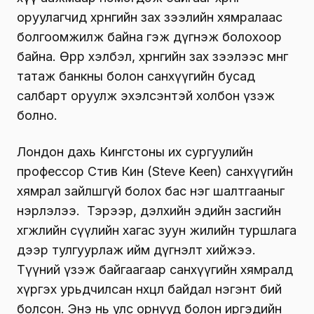
оруулагчид хөрөнгийн зах зээлийн хямралаас
болгоомжилж байна гэж дүгнэж болохоор
байна. Өөрөөр хэлбэл, хөрөнгийн зах зээлээс мөнгөө
татаж банкны болон санхүүгийн бусад
салбарт оруулж эхэлсэнтэй холбон үзэж
болно.
Лондон дахь Кингстоны их сургуулийн
профессор Стив Кин (Steve Keen) санхүүгийн
хямрал зайлшгүй болох бас нэг шалтгааныг
нэрлэлээ. Тэрээр, дэлхийн эдийн засгийн
хөгжлийн сүүлийн хагас зуун жилийн туршлага
дээр тулгуурлаж ийм дүгнэлт хийжээ.
Түүний үзэж байгаагаар санхүүгийн хямралд
хүргэх урьдчилсан нөхцөл байдал нэгэнт бий
болсон. Энэ нь улс орнууд болон иргэдийн