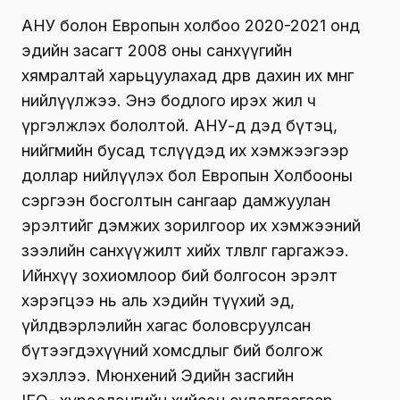
АНУ болон Европын холбоо 2020-2021 онд
эдийн засагт 2008 оны санхүүгийн
хямралтай харьцуулахад дөрөв дахин их мөнгө
нийлүүлжээ. Энэ бодлого ирэх жил ч
үргэлжлэх бололтой. АНУ-д дэд бүтэц,
нийгмийн бусад төслүүдэд их хэмжээгээр
доллар нийлүүлэх бол Европын Холбооны
сэргээн босголтын сангаар дамжуулан
эрэлтийг дэмжих зорилгоор их хэмжээний
зээлийн санхүүжилт хийх төлөвлөгөө гаргажээ.
Ийнхүү зохиомлоор бий болгосон эрэлт
хэрэгцээ нь аль хэдийн түүхий эд,
үйлдвэрлэлийн хагас боловсруулсан
бүтээгдэхүүний хомсдлыг бий болгож
эхэллээ. Мюнхений Эдийн засгийн