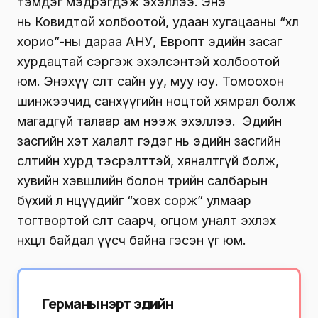
тэмдэг мэдрэгдэж эхэллээ. Энэ
нь Ковидтой холбоотой, удаан хугацааны “хөл
хорио”-ны дараа АНУ, Европт эдийн засаг
хурдацтай сэргэж эхэлсэнтэй холбоотой
юм. Энэхүү өсөлт сайн уу, муу юу. Томоохон
шинжээчид санхүүгийн ноцтой хямрал болж
магадгүй талаар ам нээж эхэллээ. Эдийн
засгийн хэт халалт гэдэг нь эдийн засгийн
өсөлтийн хурд тэсрэлттэй, хяналтгүй болж,
хувийн хэвшлийн болон төрийн салбарын
бүхий л нөөцүүдийг “ховх сорж” улмаар
тогтвортой өсөлт саарч, огцом уналт эхлэх
нөхцөл байдал үүсч байна гэсэн үг юм.
Германы нэрт эдийн