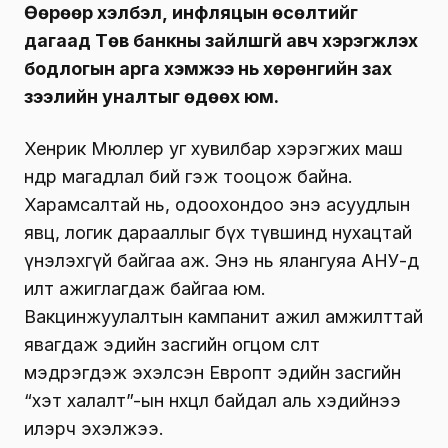
Өөрөөр хэлбэл, инфляцын өсөлтийг
дагаад Төв банкны зайлшгүй авч хэрэгжүүлэх
бодлогын арга хэмжээ нь хөрөнгийн зах
зээлийн уналтыг өдөөх юм.
Хенрик Мюллер уг хувилбар хэрэгжих маш
өндөр магадлал бий гэж тооцож байна.
Харамсалтай нь, одоохондоо энэ асуудлын
явц, логик дарааллыг бүх түвшинд нухацтай
үнэлэхгүй байгаа аж. Энэ нь ялангуяа АНУ-д
илт ажиглагдаж байгаа юм.
Вакцинжуулалтын кампанит ажил амжилттай
явагдаж эдийн засгийн огцом өсөлт
мэдрэгдэж эхэлсэн Европт эдийн засгийн
“хэт халалт”-ын нөхцөл байдал аль хэдийнээ
илэрч эхэлжээ.