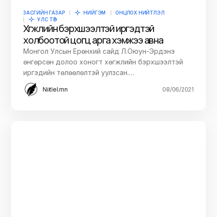
ЗАСГИЙН ГАЗАР
НИЙГЭМ
ОНЦЛОХ НИЙТЛЭЛ
УЛС ТӨР
Хөгжлийн бэрхшээлтэй иргэдтэй
холбоотой цогц арга хэмжээ авна
Монгол Улсын Ерөнхий сайд Л.Оюун-Эрдэнэ
өнгөрсөн долоо хоногт хөгжлийн бэрхшээлтэй
иргэдийн төлөөлөлтэй уулзсан.…
Niitlel.mn
08/06/2021