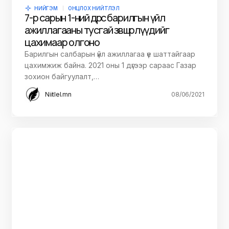
НИЙГЭМ
ОНЦЛОХ НИЙТЛЭЛ
7-р сарын 1-ний өдрөөс барилгын үйл
ажиллагааны тусгай зөвшөөрлүүдийг
цахимаар олгоно
Барилгын салбарын үйл ажиллагаа үе шаттайгаар
цахимжиж байна. 2021 оны 1 дүгээр сараас Газар
зохион байгуулалт,…
Niitlel.mn
08/06/2021