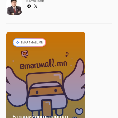
Ё. Отгонбаяр
EMARTMALL.MN
Бэлэгний өргөн сонголт