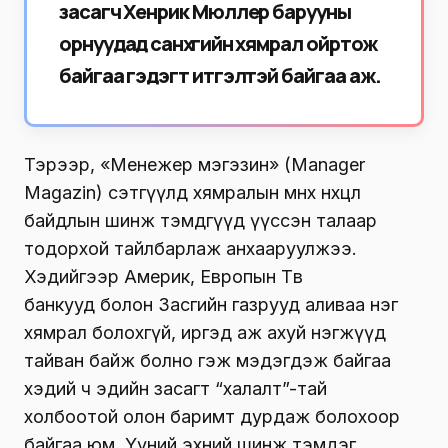
засагч Хенрик Мюллер
барууны
орнуудад санхүүгийн хямрал ойртож
байгаа гэдэгт итгэлтэй байгаа аж.
Тэрээр, «Менежер мэгэзин» (Manager
Magazin) сэтгүүлд хямралын өмнөх нөхцөл
байдлын шинж тэмдгүүд үүссэн талаар
тодорхой тайлбарлаж анхааруулжээ.
Хэдийгээр Америк, Европын Төв
банкууд болон Засгийн газрууд аливаа нэг
хямрал болохгүй, иргэд аж ахуй нэгжүүд
тайван байж болно гэж мэдэгдэж байгаа
хэдий ч эдийн засагт “халалт”-тай
холбоотой олон баримт дурдаж болохоор
байгаа юм. Үүний эхний шинж тэмдэг