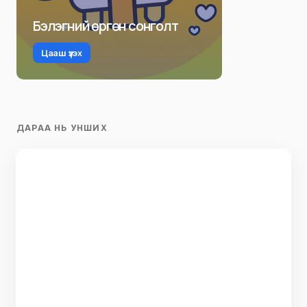
Бэлэгний өргөн сонголт
Цааш үзэх
ДАРАА НЬ УНШИХ