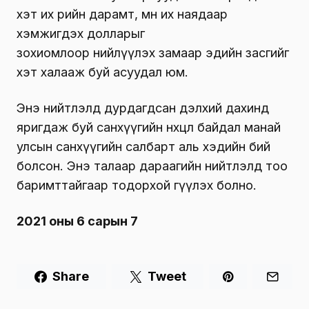
хэт их өрийн дарамт, мөн их наядаар
хэмжигдэх долларыг
зохиомлоор нийлүүлэх замаар эдийн засгийг
хэт халааж буй асуудал юм.
Энэ нийтлэлд дурдагдсан дэлхий дахинд
яригдаж буй санхүүгийн нөхцөл байдал манай
улсын санхүүгийн салбарт аль хэдийн бий
болсон. Энэ талаар дараагийн нийтлэлд тоо
баримттайгаар тодорхой өгүүлэх болно.
2021 оны 6 сарын 7
Share
Tweet