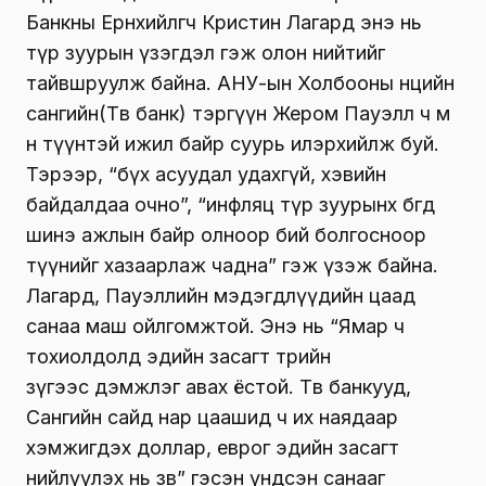
Банкны Ерөнхийлөгч Кристин Лагард энэ нь
түр зуурын үзэгдэл гэж олон нийтийг
тайвшруулж байна. АНУ-ын Холбооны нөөцийн
сангийн(Төв банк) тэргүүн Жером Пауэлл ч мө
н түүнтэй ижил байр суурь илэрхийлж буй.
Тэрээр, “бүх асуудал удахгүй, хэвийн
байдалдаа очно”, “инфляц түр зуурынх бөгөөд
шинэ ажлын байр олноор бий болгосноор
түүнийг хазаарлаж чадна” гэж үзэж байна.
Лагард, Пауэллийн мэдэгдлүүдийн цаад
санаа маш ойлгомжтой. Энэ нь “Ямар ч
тохиолдолд эдийн засагт төрийн
зүгээс дэмжлэг авах ёстой. Төв банкууд,
Сангийн сайд нар цаашид ч их наядаар
хэмжигдэх доллар, еврог эдийн засагт
нийлүүлэх нь зөв” гэсэн үндсэн санааг