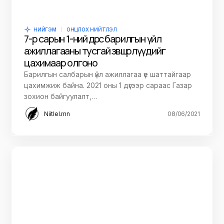
НИЙГЭМ
ОНЦЛОХ НИЙТЛЭЛ
7-р сарын 1-ний өдрөөс барилгын үйл
ажиллагааны тусгай зөвшөөрлүүдийг
цахимаар олгоно
Барилгын салбарын үйл ажиллагаа үе шаттайгаар
цахимжиж байна. 2021 оны 1 дүгээр сараас Газар
зохион байгуулалт,…
Niitlel.mn
08/06/2021