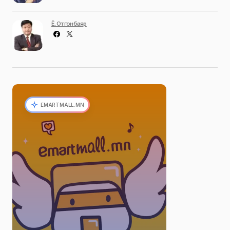
Ё. Отгонбаяр
EMARTMALL.MN