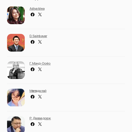
Adiya Idea
D. Sainbayar
Г. Мэнд-Ооёо
Мөнгөндалай
Р. Даваадорж