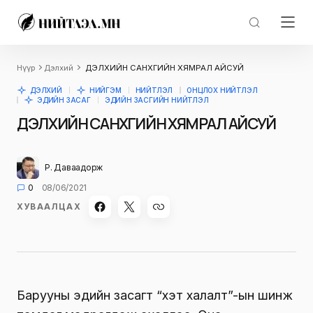
Нүүр
Дэлхий
ДЭЛХИЙН САНХҮҮГИЙН ХЯМРАЛ АЙСУЙ
ДЭЛХИЙ
НИЙГЭМ
НИЙТЛЭЛ
ОНЦЛОХ НИЙТЛЭЛ
ЭДИЙН ЗАСАГ
ЭДИЙН ЗАСГИЙН НИЙТЛЭЛ
ДЭЛХИЙН САНХҮҮГИЙН ХЯМРАЛ АЙСУЙ
Р. Даваадорж
0
08/06/2021
ХУВААЛЦАХ
Барууны эдийн засагт “хэт халалт”-ын шинж