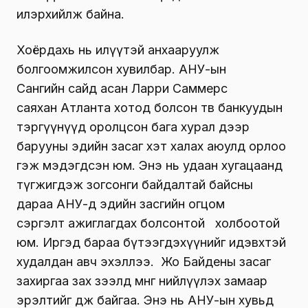
илэрхийлж байна.
Хоёрдахь нь илүүтэй анхааруулж
болгоомжилсон хувилбар. АНУ-ын
Сангийн сайд асан Ларри Саммерс
саяхан Атланта хотод болсон төв банкуудын
тэргүүнүүд оролцсон бага хурал дээр
барууны эдийн засаг хэт халах аюулд орлоо
гэж мэдэгдсэн юм. Энэ нь удаан хугацаанд
түгжигдэж зогсонги байдалтай байсны
дараа АНУ-д эдийн засгийн огцом
сэргэлт ажиглагдах болсонтой холбоотой
юм. Иргэд бараа бүтээгдэхүүнийг идэвхтэй
худалдан авч эхэллээ. Жо Байдены засаг
захиргаа зах зээлд мөнгө нийлүүлэх замаар
эрэлтийг өдөөж байгаа. Энэ нь АНУ-ын хувьд