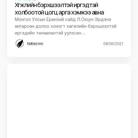
Хөгжлийн бэрхшээлтэй иргэдтэй
холбоотой цогц арга хэмжээ авна
Монгол Улсын Ерөнхий сайд Л.Оюун-Эрдэнэ
өнгөрсөн долоо хоногт хөгжлийн бэрхшээлтэй
иргэдийн төлөөлөлтэй уулзсан.…
Niitlel.mn
08/06/2021