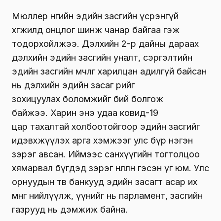
Мюллер өнөөгийн эдийн засгийн үсрэнгүй
хөгжилд онцлог шинж чанар байгаа гэж
тодорхойлжээ. Дэлхийн 2-р дайны дараах
дэлхийн эдийн засгийн уналт, сэргэлтийн
эдийн засгийн мөчлөг харилцан адилгүй байсан
нь дэлхийн эдийн засаг өөрийгөө
зохицуулах боломжийг бий болгож
байжээ. Харин энэ удаа ковид-19
цар тахалтай холбоотойгоор эдийн засгийг
идэвхжүүлэх арга хэмжээг улс бүр нэгэн
зэрэг авсан. Иймээс санхүүгийн тогтолцоо
хямарвал бүгдэд зэрэг нөлөөлнө гэсэн үг юм. Улс
орнуудын төв банкууд эдийн засагт асар их
мөнгө нийлүүлж, үүнийг нь парламент, засгийн
газрууд нь дэмжиж байна.