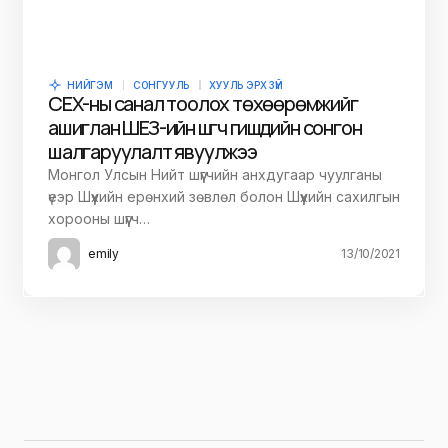
НИЙГЭМ
СОНГУУЛЬ
ХУУЛЬ ЭРХ ЗҮЙ
СЕХ-ны санал тоолох төхөөрөмжийг
ашиглан ШЕЗ-ийн шүүгч гишүүдийн сонгон
шалгаруулалт явуулжээ
Монгол Улсын Нийт шүүгчийн анхдугаар чуулганы
үеэр Шүүхийн ерөнхий зөвлөл болон Шүүхийн сахилгын
хорооны шүүгч…
emily
13/10/2021