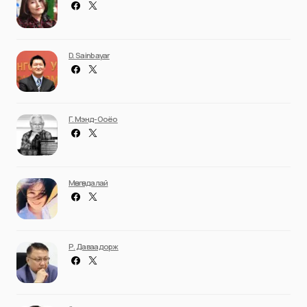
D. Sainbayar
Г. Мэнд-Ооёо
Мөнгөндалай
Р. Даваадорж