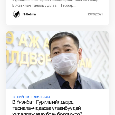
Б.Жавхлан танилцууллаа. Тэрээр…
Niitlel.mn
13/10/2021
НИЙГЭМ
ЯРИЛЦЛАГА
В.Үнэнбат: Гурилын үйлдвэрүүд
тариаланчдаасаа улаанбуудай
худалдаж авах бүрэн боломжтой