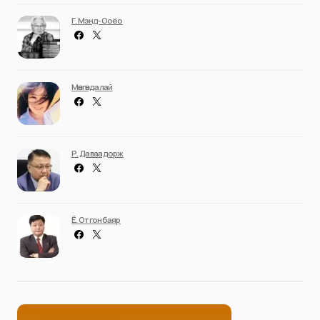
Г. Мэнд-Ооёо
Мөнгөндалай
Р. Даваадорж
Ё. Отгонбаяр