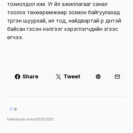
тохиолдол юм. Уг үйл ажиллагааг санал
тоолох төхөөрөмжөөр зохион байгуулахад
түргэн шуурхай, ил тод, найдвартай үр дүнтэй
байсан гэсэн үнэлгээг хэрэглэгчдийн зүгээс
өгчээ.
Share
Tweet
0
Нийтлэсэн огноо
13/10/2021