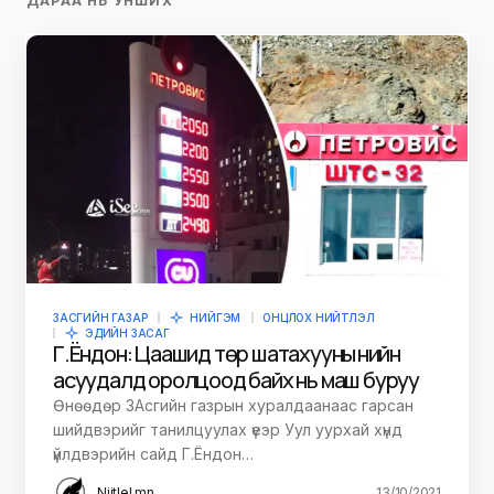
ДАРАА НЬ УНШИХ
ЗАСГИЙН ГАЗАР
НИЙГЭМ
ОНЦЛОХ НИЙТЛЭЛ
ЭДИЙН ЗАСАГ
Г.Ёндон: Цаашид төр шатахууны үнийн
асуудалд оролцоод байх нь маш буруу
Өнөөдөр ЗАсгийн газрын хуралдаанаас гарсан
шийдвэрийг танилцуулах үеэр Уул уурхай хүнд
үйлдвэрийн сайд Г.Ёндон…
Niitlel.mn
13/10/2021