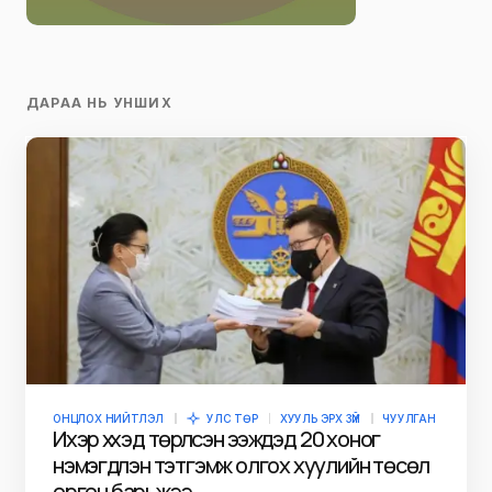
ДАРАА НЬ УНШИХ
ОНЦЛОХ НИЙТЛЭЛ
УЛС ТӨР
ХУУЛЬ ЭРХ ЗҮЙ
ЧУУЛГАН
Ихэр хүүхэд төрүүлсэн ээжүүдэд 20 хоног
нэмэгдүүлэн тэтгэмж олгох хуулийн төсөл
өргөн барьжээ