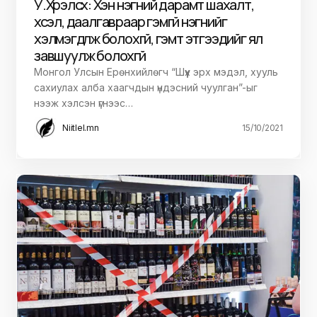
У.Хүрэлсүх: Хэн нэгний дарамт шахалт,
хүсэл, даалгавраар гэмгүй нэгнийг
хэлмэгдүүлж болохгүй, гэмт этгээдийг ял
завшуулж болохгүй
Монгол Улсын Ерөнхийлөгч “Шүүх эрх мэдэл, хууль
сахиулах алба хаагчдын үндэсний чуулган”-ыг
нээж хэлсэн үгнээс…
Niitlel.mn
15/10/2021