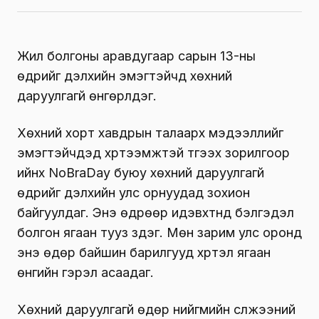
Жил болгоны аравдугаар сарын 13-ны
өдрийг дэлхийн эмэгтэйчүүд хөхний
даруулгагүй өнгөрүүлдэг.
Хөхний хорт хавдрын талаарх мэдээллийг
эмэгтэйчүүдэд хүртээмжтэй түгээх зорилгоор
ийнхүү NoBraDay буюу хөхний даруулгагүй
өдрийг дэлхийн улс орнуудад зохион
байгуулдаг. Энэ өдрөөр идэвхтнүүд бэлгэдэл
болгон ягаан тууз зүүдэг. Мөн зарим улс оронд
энэ өдөр байшин барилгууд хүртэл ягаан
өнгийн гэрэл асаадаг.
Хөхний даруулгагүй өдөр нийгмийн сүлжээний