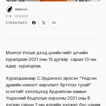
Niitlel.mn
0
13/10/2021
ХУВААЛЦАХ
Монгол Улсын дээд шүүхийн нийт шүүгчийн
хуралдаан 2021 оны 10 дугаар сарын 13-ны
өдөр хуралдлаа.
Хуралдаанаар С.Эрдэнээс ирүүлсэн “Үндсэн
дүрмийн нэмэлт өөрчлөлт бүртгүүлэх тухай”
хүсэлтийг хэлэлцээд Ардчилсан намын
Үндэсний бодлогын хорооны 2021 оны 8
дугаар сарын 7-ны өдрийн ээлжит бус цахим