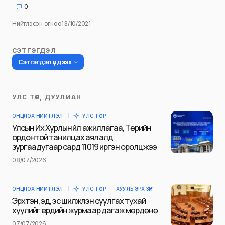
0
Нийтлэсэн огноо
13/10/2021
СЭТГЭГДЭЛ
Сэтгэгдэл үлдээх
УЛС ТӨР, ДУУЛИАН
Таны имэйл хаягийг нийтлэхгүй.
ОНЦЛОХ НИЙТЛЭЛ
УЛС ТӨР
Шаардлагатай талбаруудыг
*
гэж
Улсын Их Хурлын үйл ажиллагаа, Төрийн
тэмдэглэсэн
ордонтой танилцах аялалд
зургаадугаар сард 11019 иргэн оролцжээ
Name
*
08/07/2026
ОНЦЛОХ НИЙТЛЭЛ
УЛС ТӨР
ХУУЛЬ ЭРХ ЗҮЙ
E-mail
*
Эрхтэн, эд, эс шилжүүлэн суулгах тухай
хуулийг ердийн журмаар дагаж мөрдөнө
07/07/2026