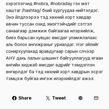
хэрэглэгчид #nobra, #nobraday гэх мэт
хаштаг /hashtag/ бүхий зургуудаа нийтэлдэг.
Энэ үйлдлээрээ тэд хөхний хорт хавдар
өвчин туссан охид эмэгтэйчүүдийг сэтгэл
санаагаар дэмжиж байгаагаа илэрхийлж,
биеэ барьсан хувцас өмсдөг уламжлалаас
аль болох ангижрахыг уриалдаг. Нэг зүйлийг
сонирхуулахад аравдугаар сарын сүүлчээр
АНУ дахь лалын шашинт байгууллагууд ягаан
өнгийн хиджаб өмсдөг өдрийг тэмдэглэн
өнгөрүүлдэг ба тэд хөхний хорт хавдрын эсрэг
тэмцэж буйгаа ингэж илэрхийлдэг ажээ.
Share
Tweet