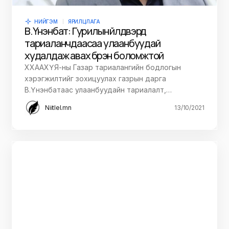
НИЙГЭМ
ЯРИЛЦЛАГА
В.Үнэнбат: Гурилын үйлдвэрүүд
тариаланчдаасаа улаанбуудай
худалдаж авах бүрэн боломжтой
ХХААХҮЯ-ны Газар тариалангийн бодлогын
хэрэгжилтийг зохицуулах газрын дарга
В.Үнэнбатаас улаанбуудайн тариалалт,…
Niitlel.mn
13/10/2021