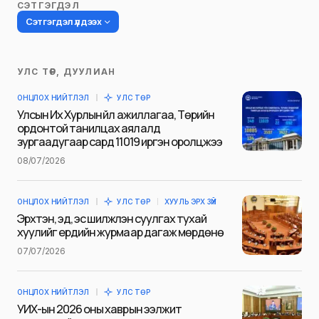
СЭТГЭГДЭЛ
Сэтгэгдэл үлдээх
УЛС ТӨР, ДУУЛИАН
Таны имэйл хаягийг нийтлэхгүй.
ОНЦЛОХ НИЙТЛЭЛ
УЛС ТӨР
Шаардлагатай талбаруудыг
*
гэж
Улсын Их Хурлын үйл ажиллагаа, Төрийн
тэмдэглэсэн
ордонтой танилцах аялалд
зургаадугаар сард 11019 иргэн оролцжээ
Name
*
08/07/2026
ОНЦЛОХ НИЙТЛЭЛ
УЛС ТӨР
ХУУЛЬ ЭРХ ЗҮЙ
E-mail
*
Эрхтэн, эд, эс шилжүүлэн суулгах тухай
хуулийг ердийн журмаар дагаж мөрдөнө
07/07/2026
Сэтгэгдэл
*
ОНЦЛОХ НИЙТЛЭЛ
УЛС ТӨР
УИХ-ын 2026 оны хаврын ээлжит