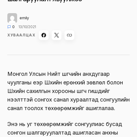
emily
0
13/10/2021
ХУВААЛЦАХ
Монгол Улсын Нийт шүүгчийн анхдугаар
чуулганы үеэр Шүүхийн ерөнхий зөвлөл болон
Шүүхийн сахилгын хорооны шүүгч гишүүдийг
нээлттэй сонгох санал хураалтад сонгуулийн
санал тоолох төхөөрөмжийг ашиглалаа.
Энэ нь уг төхөөрөмжийг сонгуулиас бусад
сонгон шалгаруулалтад ашигласан анхны