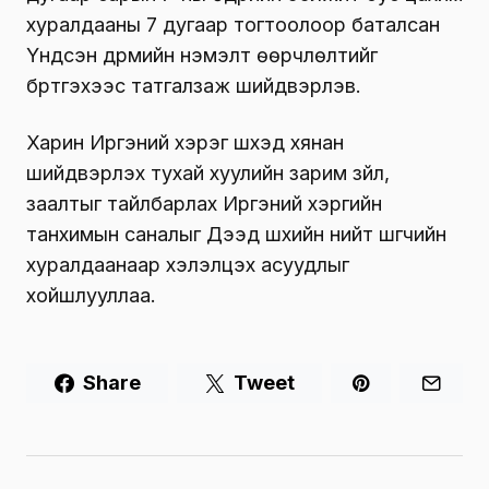
хуралдааны 7 дугаар тогтоолоор баталсан
Үндсэн дүрмийн нэмэлт өөрчлөлтийг
бүртгэхээс татгалзаж шийдвэрлэв.
Харин Иргэний хэрэг шүүхэд хянан
шийдвэрлэх тухай хуулийн зарим зүйл,
заалтыг тайлбарлах Иргэний хэргийн
танхимын саналыг Дээд шүүхийн нийт шүүгчийн
хуралдаанаар хэлэлцэх асуудлыг
хойшлууллаа.
Share
Tweet