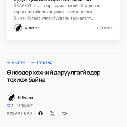
ХХААХҮЯ-ны Газар тариалангийн бодлогын
хэрэгжилтийг зохицуулах газрын дарга
В.Үнэнбатаас улаанбуудайн тариалалт,…
Niitlel.mn
13/10/2021
НИЙГЭМ
ЭРҮҮЛ МЭНД
Өнөөдөр хөхний даруулгагүй өдөр
тохиож байна
Niitlel.mn
0
13/10/2021
ХУВААЛЦАХ