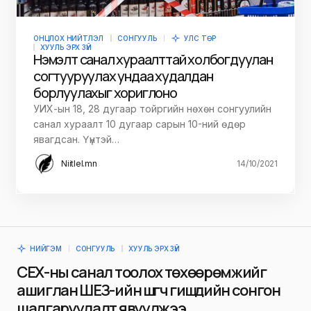
ОНЦЛОХ НИЙТЛЭЛ
СОНГУУЛЬ
УЛС ТӨР
ХУУЛЬ ЭРХ ЗҮЙ
Нэмэлт санал хураалттай холбогдуулан
согтууруулах ундаа худалдан
борлуулахыг хориглоно
УИХ-ын 18, 28 дугаар тойргийн нөхөн сонгуулийн
санал хураалт 10 дугаар сарын 10-ний өдөр
явагдсан. Үүнтэй…
Niitlel.mn
14/10/2021
НИЙГЭМ
СОНГУУЛЬ
ХУУЛЬ ЭРХ ЗҮЙ
СЕХ-ны санал тоолох төхөөрөмжийг
ашиглан ШЕЗ-ийн шүүгч гишүүдийн сонгон
шалгаруулалт явуулжээ