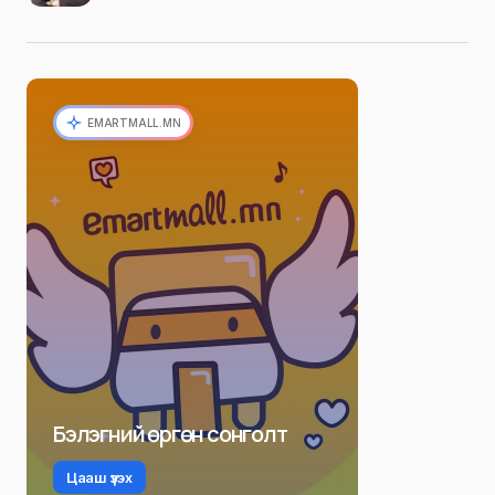
EMARTMALL.MN
Бэлэгний өргөн сонголт
Цааш үзэх