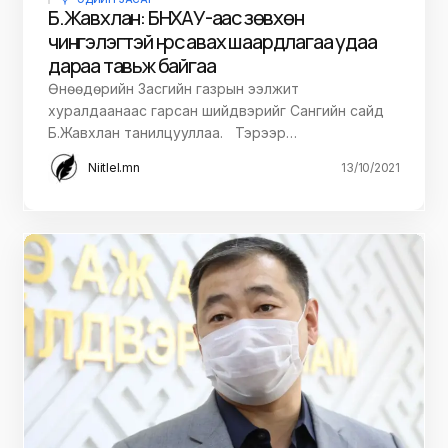
Б.Жавхлан: БНХАУ-аас зөвхөн
чингэлэгтэй нүүрс авах шаардлагаа удаа
дараа тавьж байгаа
Өнөөдөрийн Засгийн газрын ээлжит
хуралдаанаас гарсан шийдвэрийг Сангийн сайд
Б.Жавхлан танилцууллаа. Тэрээр…
Niitlel.mn
13/10/2021