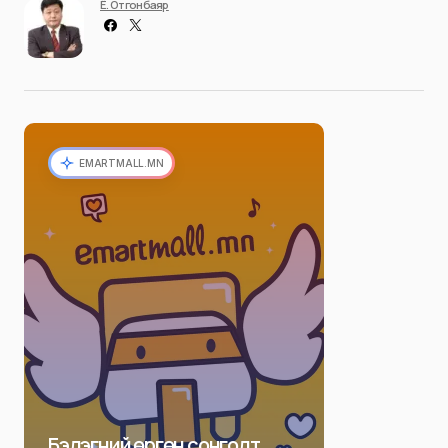
Ё. Отгонбаяр
EMARTMALL.MN
Бэлэгний өргөн сонголт