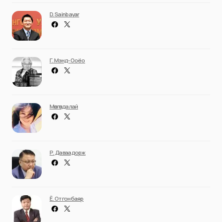
D. Sainbayar
Г. Мэнд-Ооёо
Мөнгөндалай
Р. Даваадорж
Ё. Отгонбаяр