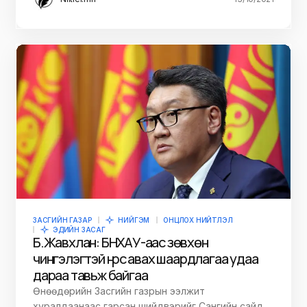
ЗАСГИЙН ГАЗАР
НИЙГЭМ
ОНЦЛОХ НИЙТЛЭЛ
ЭДИЙН ЗАСАГ
Б.Жавхлан: БНХАУ-аас зөвхөн
чингэлэгтэй нүүрс авах шаардлагаа удаа
дараа тавьж байгаа
Өнөөдөрийн Засгийн газрын ээлжит
хуралдаанаас гарсан шийдвэрийг Сангийн сайд