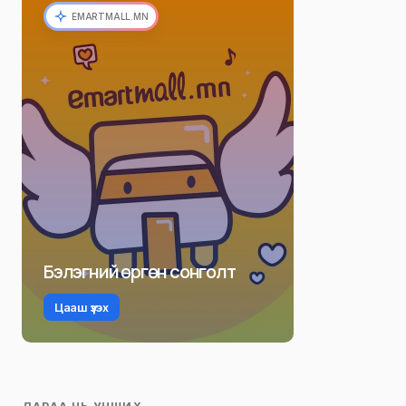
EMARTMALL.MN
Бэлэгний өргөн сонголт
Цааш үзэх