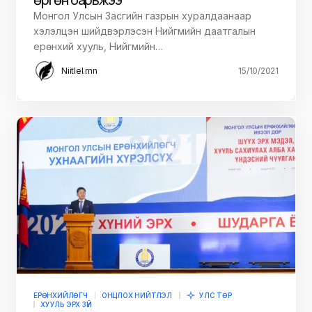
Монгол Улсын Засгийн газрын хуралдаанаар
хэлэлцэн шийдвэрлэсэн Нийгмийн даатгалын
ерөнхий хууль, Нийгмийн…
Niitlel.mn
15/10/2021
ЕРӨНХИЙЛӨГЧ
ОНЦЛОХ НИЙТЛЭЛ
УЛС ТӨР
ХУУЛЬ ЭРХ ЗҮЙ