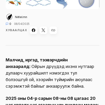
Niitlel.mn
0
08/04/2025
ХУВААЛЦАХ
Малчид, иргэд, тээвэрчдийн
анхааралд:
Ойрын өдрүүдэд ихэнх нутгаар
дулаарч хуурайшилт нэмэгдэх тул
болзошгүй ой, хээрийн түймрийн аюулаас
сэрэмжтэй байхыг анхааруулж байна.
2025 оны 04-р сарын 08-ны 08 цагаас 20
цаг хүртэлх цаг агаарын урьдчилсан мэдээ: