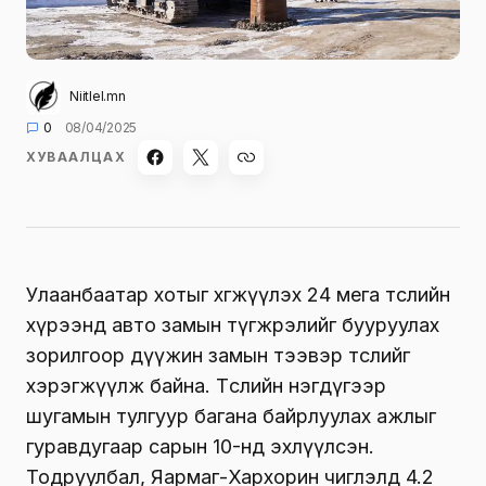
Niitlel.mn
0
08/04/2025
ХУВААЛЦАХ
Улаанбаатар хотыг хөгжүүлэх 24 мега төслийн
хүрээнд авто замын түгжрэлийг бууруулах
зорилгоор дүүжин замын тээвэр төслийг
хэрэгжүүлж байна. Төслийн нэгдүгээр
шугамын тулгуур багана байрлуулах ажлыг
гуравдугаар сарын 10-нд эхлүүлсэн.
Тодруулбал, Яармаг-Хархорин чиглэлд 4.2