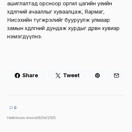
ашиглалтад орсноор оргил цагийн үеийн
хөдөлгөөний ачааллыг хуваалцаж, Яармаг,
Нисэхийн түгжрэлийг бууруулж улмаар
замын хөдөлгөөний дундаж хурдыг дөрвөн хувиар
нэмэгдүүлнэ.
Share
Tweet
0
Нийтлэсэн огноо
08/04/2025