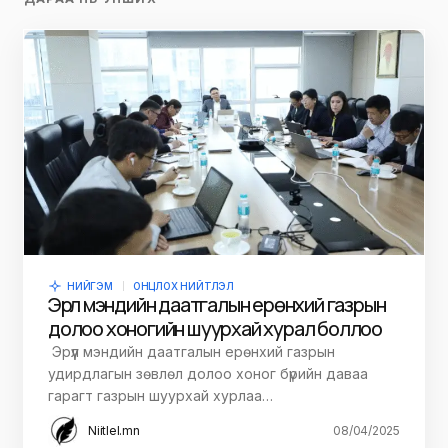
НИЙГЭМ
ОНЦЛОХ НИЙТЛЭЛ
Эрүүл мэндийн даатгалын ерөнхий газрын
долоо хоногийн шуурхай хурал боллоо
Эрүүл мэндийн даатгалын ерөнхий газрын
удирдлагын зөвлөл долоо хоног бүрийн даваа
гарагт газрын шуурхай хурлаа…
Niitlel.mn
08/04/2025