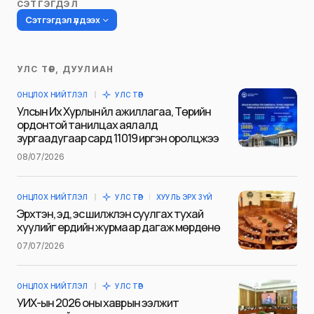
СЭТГЭГДЭЛ
Сэтгэгдэл үлдээх
УЛС ТӨР, ДУУЛИАН
Таны имэйл хаягийг нийтлэхгүй.
ОНЦЛОХ НИЙТЛЭЛ
УЛС ТӨР
Шаардлагатай талбаруудыг
*
гэж
Улсын Их Хурлын үйл ажиллагаа, Төрийн
тэмдэглэсэн
ордонтой танилцах аялалд
зургаадугаар сард 11019 иргэн оролцжээ
Name
*
08/07/2026
ОНЦЛОХ НИЙТЛЭЛ
УЛС ТӨР
ХУУЛЬ ЭРХ ЗҮЙ
E-mail
*
Эрхтэн, эд, эс шилжүүлэн суулгах тухай
хуулийг ердийн журмаар дагаж мөрдөнө
07/07/2026
Сэтгэгдэл
*
ОНЦЛОХ НИЙТЛЭЛ
УЛС ТӨР
УИХ-ын 2026 оны хаврын ээлжит