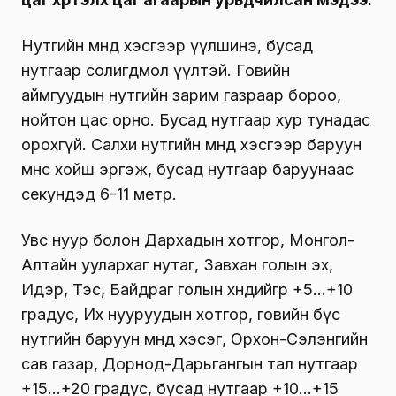
Нутгийн өмнөд хэсгээр үүлшинэ, бусад
нутгаар солигдмол үүлтэй. Говийн
аймгуудын нутгийн зарим газраар бороо,
нойтон цас орно. Бусад нутгаар хур тунадас
орохгүй. Салхи нутгийн өмнөд хэсгээр баруун
өмнөөс хойш эргэж, бусад нутгаар баруунаас
секундэд 6-11 метр.
Увс нуур болон Дархадын хотгор, Монгол-
Алтайн уулархаг нутаг, Завхан голын эх,
Идэр, Тэс, Байдраг голын хөндийгөөр +5…+10
градус, Их нууруудын хотгор, говийн бүс
нутгийн баруун өмнөд хэсэг, Орхон-Сэлэнгийн
сав газар, Дорнод-Дарьгангын тал нутгаар
+15…+20 градус, бусад нутгаар +10…+15