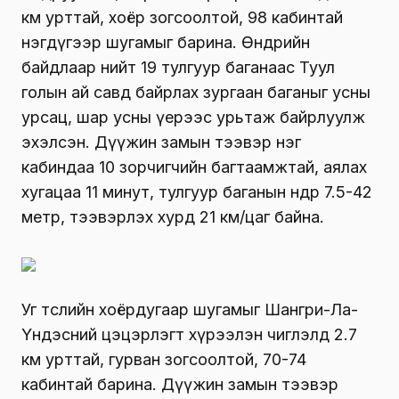
км урттай, хоёр зогсоолтой, 98 кабинтай
нэгдүгээр шугамыг барина. Өнөөдрийн
байдлаар нийт 19 тулгуур баганаас Туул
голын ай савд байрлах зургаан баганыг усны
урсац, шар усны үерээс урьтаж байрлуулж
эхэлсэн. Дүүжин замын тээвэр нэг
кабиндаа 10 зорчигчийн багтаамжтай, аялах
хугацаа 11 минут, тулгуур баганын өндөр 7.5-42
метр, тээвэрлэх хурд 21 км/цаг байна.
Уг төслийн хоёрдугаар шугамыг Шангри-Ла-
Үндэсний цэцэрлэгт хүрээлэн чиглэлд 2.7
км урттай, гурван зогсоолтой, 70-74
кабинтай барина. Дүүжин замын тээвэр