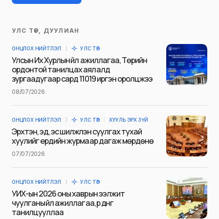
УЛС ТӨР, ДУУЛИАН
Таны имэйл хаягийг нийтлэхгүй.
ОНЦЛОХ НИЙТЛЭЛ
УЛС ТӨР
Шаардлагатай талбаруудыг
*
гэж
Улсын Их Хурлын үйл ажиллагаа, Төрийн
тэмдэглэсэн
ордонтой танилцах аялалд
зургаадугаар сард 11019 иргэн оролцжээ
Name
*
08/07/2026
ОНЦЛОХ НИЙТЛЭЛ
УЛС ТӨР
ХУУЛЬ ЭРХ ЗҮЙ
E-mail
*
Эрхтэн, эд, эс шилжүүлэн суулгах тухай
хуулийг ердийн журмаар дагаж мөрдөнө
07/07/2026
Сэтгэгдэл
*
ОНЦЛОХ НИЙТЛЭЛ
УЛС ТӨР
УИХ-ын 2026 оны хаврын ээлжит
чуулганы үйл ажиллагаа, үр дүнг
танилцууллаа