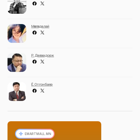
Мөнгөндалай
Р. Даваадорж
Ё. Отгонбаяр
EMARTMALL.MN