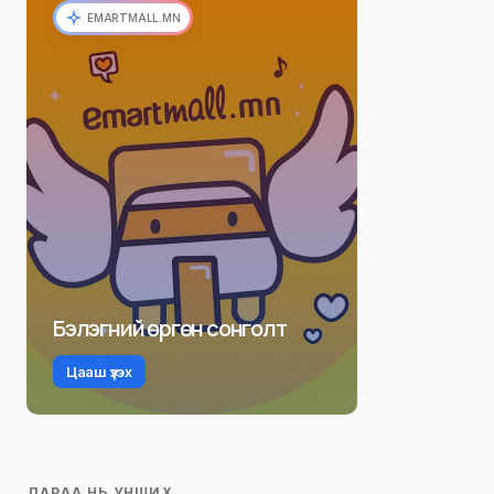
EMARTMALL.MN
Бэлэгний өргөн сонголт
Цааш үзэх
ДАРАА НЬ УНШИХ