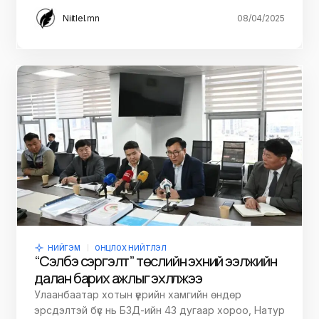
Niitlel.mn
08/04/2025
НИЙГЭМ
ОНЦЛОХ НИЙТЛЭЛ
“Сэлбэ сэргэлт” төслийн эхний ээлжийн
далан барих ажлыг эхлүүлжээ
Улаанбаатар хотын үерийн хамгийн өндөр
эрсдэлтэй бүс нь БЗД-ийн 43 дугаар хороо, Натур