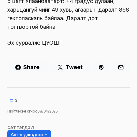
5 цагт Улаанбаатарт: +4 градус дулаан,
харьцангуй чийг 49 хувь, агаарын даралт 868
гектопаскаль байлаа. Даралт өдөртөө
тогтвортой байна.
Эх сурвалж: ЦУОШГ
Share
Tweet
0
Нийтлэсэн огноо
08/04/2025
СЭТГЭГДЭЛ
Сэтгэгдэл үлдээх