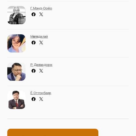
Г. Мэнд-Ооёо
Мөнгөндалай
Р. Даваадорж
Ё. Отгонбаяр