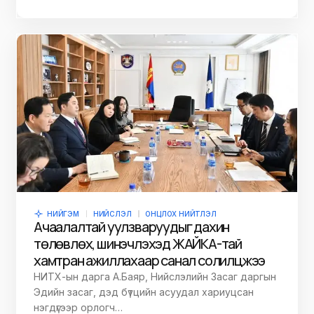
НИЙГЭМ
НИЙСЛЭЛ
ОНЦЛОХ НИЙТЛЭЛ
Ачаалалтай уулзваруудыг дахин
төлөвлөх, шинэчлэхэд ЖАЙКА-тай
хамтран ажиллахаар санал солилцжээ
НИТХ-ын дарга А.Баяр, Нийслэлийн Засаг даргын
Эдийн засаг, дэд бүтцийн асуудал хариуцсан
нэгдүгээр орлогч…