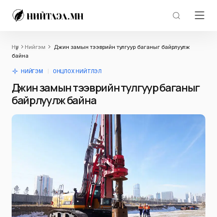
Нүүр
Нийгэм
Дүүжин замын тээврийн тулгуур баганыг байрлуулж
байна
НИЙГЭМ
ОНЦЛОХ НИЙТЛЭЛ
Дүүжин замын тээврийн тулгуур баганыг
байрлуулж байна