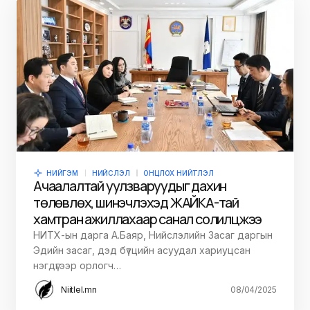
НИЙГЭМ
НИЙСЛЭЛ
ОНЦЛОХ НИЙТЛЭЛ
Ачаалалтай уулзваруудыг дахин
төлөвлөх, шинэчлэхэд ЖАЙКА-тай
хамтран ажиллахаар санал солилцжээ
НИТХ-ын дарга А.Баяр, Нийслэлийн Засаг даргын
Эдийн засаг, дэд бүтцийн асуудал хариуцсан
нэгдүгээр орлогч…
Niitlel.mn
08/04/2025