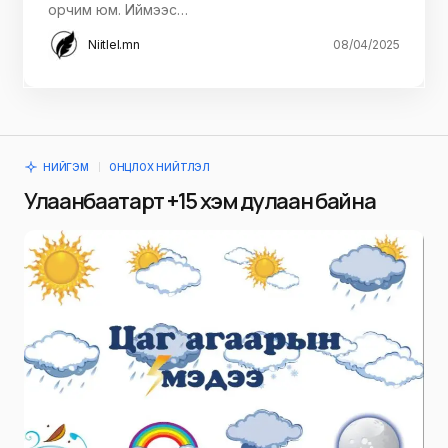
орчим юм. Иймээс…
Niitlel.mn
08/04/2025
НИЙГЭМ
ОНЦЛОХ НИЙТЛЭЛ
Улаанбаатарт +15 хэм дулаан байна