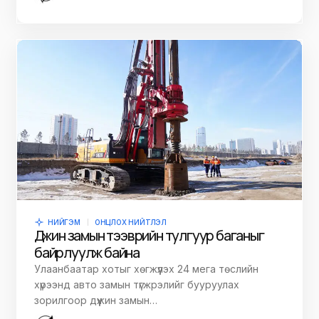
НИЙГЭМ
ОНЦЛОХ НИЙТЛЭЛ
Дүүжин замын тээврийн тулгуур баганыг
байрлуулж байна
Улаанбаатар хотыг хөгжүүлэх 24 мега төслийн
хүрээнд авто замын түгжрэлийг бууруулах
зорилгоор дүүжин замын…