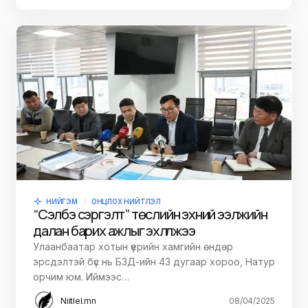
НИЙГЭМ
ОНЦЛОХ НИЙТЛЭЛ
“Сэлбэ сэргэлт” төслийн эхний ээлжийн
далан барих ажлыг эхлүүлжээ
Улаанбаатар хотын үерийн хамгийн өндөр
эрсдэлтэй бүс нь БЗД-ийн 43 дугаар хороо, Натур
орчим юм. Иймээс…
Niitlel.mn
08/04/2025