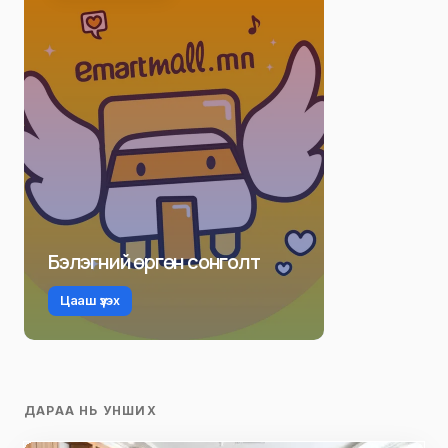
Бэлэгний өргөн сонголт
Цааш үзэх
ДАРАА НЬ УНШИХ