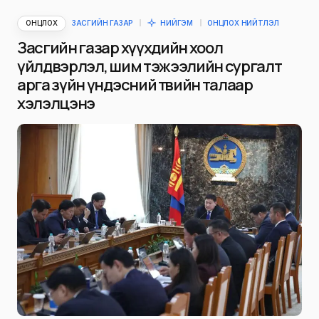
ОНЦЛОХ
ЗАСГИЙН ГАЗАР
НИЙГЭМ
ОНЦЛОХ НИЙТЛЭЛ
Засгийн газар хүүхдийн хоол
үйлдвэрлэл, шим тэжээлийн сургалт
арга зүйн үндэсний төвийн талаар
хэлэлцэнэ