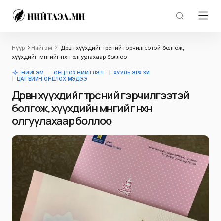
Нүүр
Нийгэм
Дөрвөн хүүхдийг төрсний гэрчилгээтэй болгож,
хүүхдийн мөнгийг нөхөн олгуулахаар боллоо
НИЙГЭМ
ОНЦЛОХ НИЙТЛЭЛ
ХУУЛЬ ЭРХ ЗҮЙ
ЦАГ ҮЕИЙН ОНЦЛОХ МЭДЭЭ
Дөрвөн хүүхдийг төрсний гэрчилгээтэй
болгож, хүүхдийн мөнгийг нөхөн
олгуулахаар боллоо