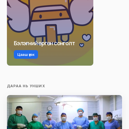
Бэлэгний өргөн сонголт
Цааш үзэх
ДАРАА НЬ УНШИХ