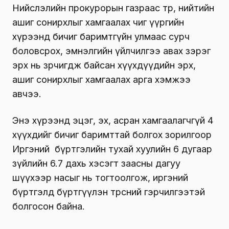
Нийслэлийн прокурорын газраас төр, нийтийн
ашиг сонирхлыг хамгаалах чиг үүргийн
хүрээнд бичиг баримтгүйн улмаас сурч
боловсрох, эмнэлгийн үйлчилгээ авах зэрэг
эрх нь зөрчигдөж байсан хүүхдүүдийн эрх,
ашиг сонирхлыг хамгаалах арга хэмжээ
авчээ.
Энэ хүрээнд эцэг, эх, асран хамгаалагчгүй 4
хүүхдийг бичиг баримттай болгох зорилгоор
Иргэний бүртгэлийн тухай хуулийн 6 дугаар
зүйлийн 6.7 дахь хэсэгт заасны дагуу
шүүхээр насыг нь тогтоолгож, иргэний
бүртгэлд бүртгүүлэн төрсний гэрчилгээтэй
болгосон байна.