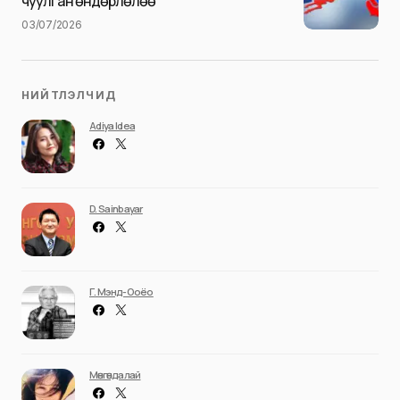
чуулган өндөрлөлөө
03/07/2026
НИЙТЛЭЛЧИД
Adiya Idea
D. Sainbayar
Г. Мэнд-Ооёо
Мөнгөндалай