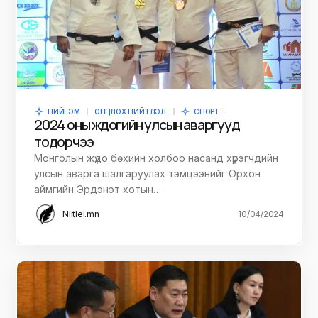
НИЙГЭМ
ОНЦЛОХ НИЙТЛЭЛ
СПОРТ
2024 оны жүдогийн улсын аваргууд
тодорчээ
Монголын жүдо бөхийн холбоо насанд хүрэгчдийн
улсын аварга шалгаруулах тэмцээнийг Орхон
аймгийн Эрдэнэт хотын…
Niitlel.mn
10/04/2024