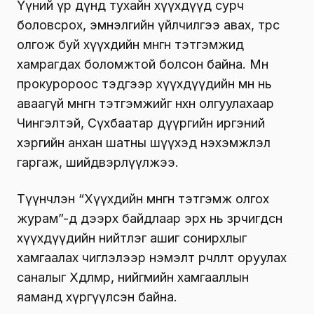
Үүний үр дүнд тухайн хүүхдүүд сурч
боловсрох, эмнэлгийн үйлчилгээ авах, төрөөс
олгож буй хүүхдийн мөнгөн тэтгэмжид
хамрагдах боломжтой болсон байна. Мөн
прокуророос тэдгээр хүүхдүүдийн өмнө нь
аваагүй мөнгөн тэтгэмжийг нөхөн олгуулахаар
Чингэлтэй, Сүхбаатар дүүргийн иргэний
хэргийн анхан шатны шүүхэд нэхэмжлэл
гаргаж, шийдвэрлүүлжээ.
Түүнчлэн “Хүүхдийн мөнгөн тэтгэмж олгох
журам”-д дээрх байдлаар эрх нь зөрчигдсөн
хүүхдүүдийн нийтлэг ашиг сонирхлыг
хамгаалах чиглэлээр нэмэлт өөрчлөлт оруулах
саналыг Хөдөлмөр, нийгмийн хамгааллын
яаманд хүргүүлсэн байна.