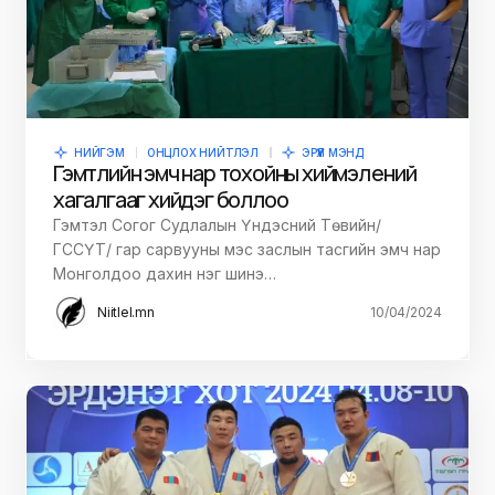
НИЙГЭМ
ОНЦЛОХ НИЙТЛЭЛ
ЭРҮҮЛ МЭНД
Гэмтлийн эмч нар тохойны хиймэл үений
хагалгааг хийдэг боллоо
Гэмтэл Согог Судлалын Үндэсний Төвийн/
ГССҮТ/ гар сарвууны мэс заслын тасгийн эмч нар
Монголдоо дахин нэг шинэ…
Niitlel.mn
10/04/2024