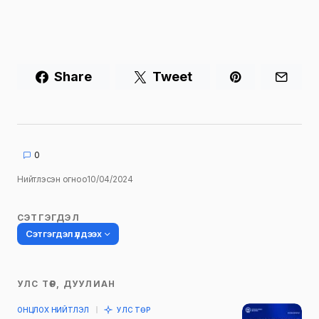
Share
Tweet
0
Нийтлэсэн огноо
10/04/2024
СЭТГЭГДЭЛ
Сэтгэгдэл үлдээх
УЛС ТӨР, ДУУЛИАН
Таны имэйл хаягийг нийтлэхгүй.
ОНЦЛОХ НИЙТЛЭЛ
УЛС ТӨР