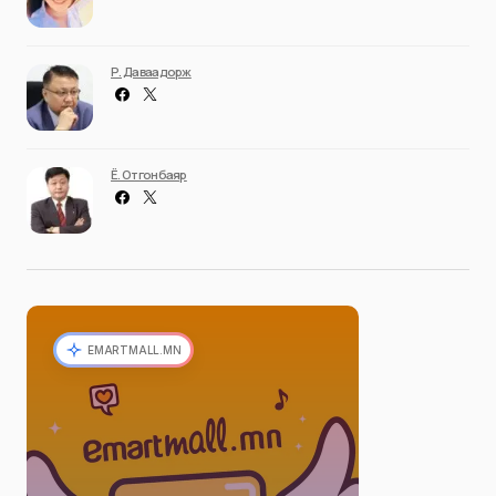
Р. Даваадорж
Ё. Отгонбаяр
EMARTMALL.MN