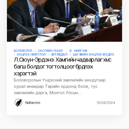
БОЛОВСРОЛ
ЗАСГИЙН ГАЗАР
НИЙГЭМ
ОНЦЛОХ НИЙТЛЭЛ
ҮЙЛ ЯВДАЛ
ЦАГ ҮЕИЙН ОНЦЛОХ МЭДЭЭ
Л.Оюун-Эрдэнэ: Хамгийн чадварлаг хүмүүс
багш болдог тогтолцоог бүрдүүлэх
хэрэгтэй
Боловсролын Үндэсний зөвлөлийн анхдугаар
хурал өнөөдөр Төрийн ордонд болж, тус
зөвлөлийн дарга, Монгол Улсын…
Niitlel.mn
10/04/2024