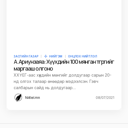
ЗАСГИЙН ГАЗАР
НИЙГЭМ
ОНЦЛОХ НИЙТЛЭЛ
А.Ариунзаяа: Хүүхдийн 100 мянган төгрөгийг
маргааш олгоно
ХХҮЕГ-аас хүүхдийн мөнгийг долдугаар сарын 20-
нд олгох талаар өнөөдөр мэдээлсэн. Гэвч
салбарын сайд нь долдугаар…
Niitlel.mn
08/07/2021