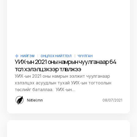
НИЙГЭМ
ОНЦЛОХ НИЙТЛЭЛ
ЧУУЛГАН
УИХ-ын 2021 оны намрын чуулганаар 64
төсөл хэлэлцэхээр төлөвлөжээ
УИХ-ын 2021 оны намрын ээлжит чуулганаар
хэлэлцэх асуудлын тухай УИХ-ын тогтоолын
төслийг баталлаа. УИХ-ын…
Niitlel.mn
08/07/2021