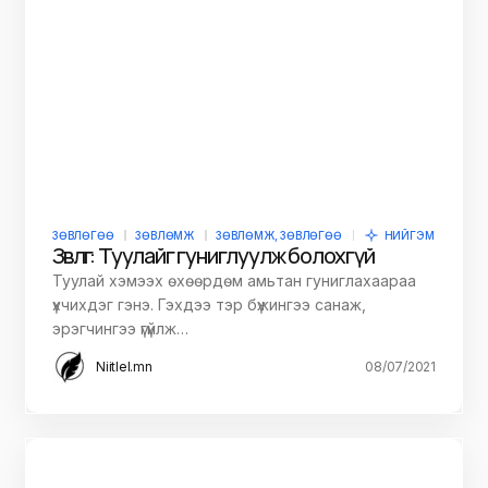
ЗӨВЛӨГӨӨ
ЗӨВЛӨМЖ
ЗӨВЛӨМЖ, ЗӨВЛӨГӨӨ
НИЙГЭМ
Зөвлөгөө: Туулайг гуниглуулж болохгүй
Туулай хэмээх өхөөрдөм амьтан гуниглахаараа
үхчихдэг гэнэ. Гэхдээ тэр бүжингээ санаж,
эрэгчингээ үгүйлж…
Niitlel.mn
08/07/2021