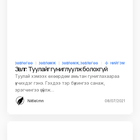
ЗӨВЛӨГӨӨ
ЗӨВЛӨМЖ
ЗӨВЛӨМЖ, ЗӨВЛӨГӨӨ
НИЙГЭМ
Зөвлөгөө: Туулайг гуниглуулж болохгүй
Туулай хэмээх өхөөрдөм амьтан гуниглахаараа
үхчихдэг гэнэ. Гэхдээ тэр бүжингээ санаж,
эрэгчингээ үгүйлж…
Niitlel.mn
08/07/2021