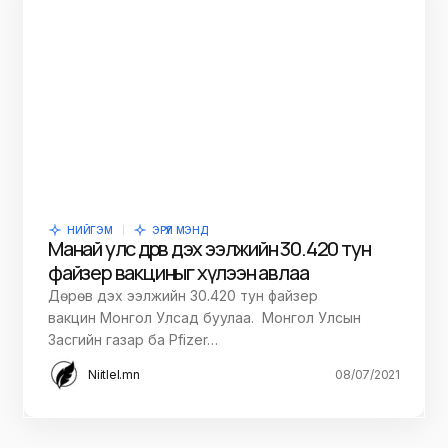
НИЙГЭМ
ЭРҮҮЛ МЭНД
Манай улс дөрөв дэх ээлжийн 30.420 тун
файзер вакциныг хүлээн авлаа
Дөрөв дэх ээлжийн 30.420 тун файзер
вакцин Монгол Улсад буулаа. Монгол Улсын
Засгийн газар ба Pfizer…
Niitlel.mn
08/07/2021