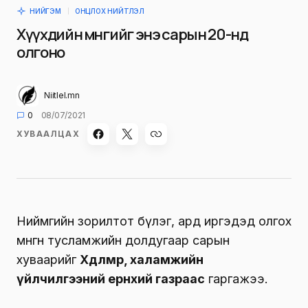
НИЙГЭМ
ОНЦЛОХ НИЙТЛЭЛ
Хүүхдийн мөнгийг энэ сарын 20-нд
олгоно
Niitlel.mn
0
08/07/2021
ХУВААЛЦАХ
Ниймгийн зорилтот бүлэг, ард иргэдэд олгох
мөнгөн тусламжийн долдугаар сарын
хуваарийг
Хөдөлмөр, халамжийн
үйлчилгээний ерөнхий газраас
гаргажээ.