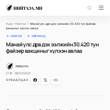
Нүүр
Нийгэм
Манай улс дөрөв дэх ээлжийн 30.420 тун файзер
вакциныг хүлээн авлаа
НИЙГЭМ
ЭРҮҮЛ МЭНД
Манай улс дөрөв дэх ээлжийн 30.420 тун
файзер вакциныг хүлээн авлаа
Niitlel.mn
0
08/07/2021
ХУВААЛЦАХ