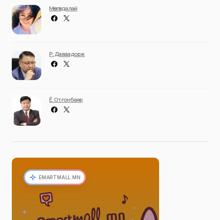
Мөнгөндалай
Р. Даваадорж
Ё. Отгонбаяр
EMARTMALL.MN