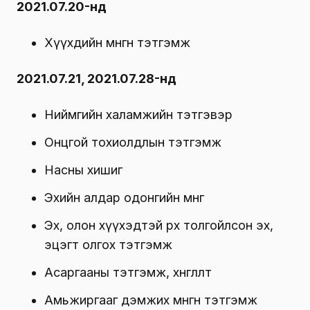
2021.07.20-нд
Хүүхдийн мөнгөн тэтгэмж
2021.07.21, 2021.07.28-нд
Ниймгийн халамжийн тэтгэвэр
Онцгой тохиолдлын тэтгэмж
Насны хишиг
Эхийн алдар одонгийн мөнгө
Эх, олон хүүхэдтэй өрх толгойлсон эх,
эцэгт олгох тэтгэмж
Асаргааны тэтгэмж, хөнгөлөлт
Амьжиргааг дэмжих мөнгөн тэтгэмж