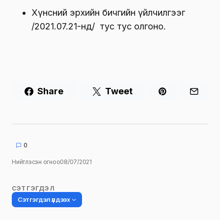
Хүнсний эрхийн бичгийн үйлчилгээг
/2021.07.21-нд/ тус тус олгоно.
Share
Tweet
0
Нийтлэсэн огноо
08/07/2021
СЭТГЭГДЭЛ
Сэтгэгдэл үлдээх