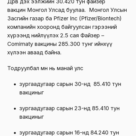
Дөрөв дэх ээлжийн 30.420 тун файзер
вакцин Монгол Улсад буулаа. Монгол Улсын
Засгийн газар ба Pfizer Inc (Pfizer/Biontech)
компанийн хооронд байгуулсан гэрээний
хүрээнд нийлүүлэх 2.5 сая Файзер –
Comirnaty вакцины 285.300 тунг ийнхүү
хүлээн аваад байна.
Тодруулбал өмнө нь манай улс
зургаадугаар сарын 30-нд 85.410 тун
вакциныг
зургаадугаар сарын 23-нд 85.410 тун
вакциныг
зургаадугаар сарын 16-нд 84.240 тун