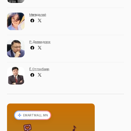
Мөнгөндалай
Р. Даваадорж
Ё. Отгонбаяр
EMARTMALL.MN