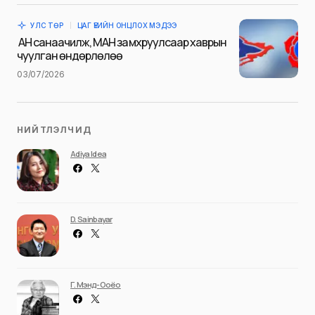
time I comment.
УЛС ТӨР
ЦАГ ҮЕИЙН ОНЦЛОХ МЭДЭЭ
Илгээх
АН санаачилж, МАН замхруулсаар хаврын
чуулган өндөрлөлөө
03/07/2026
НИЙТЛЭЛЧИД
Adiya Idea
D. Sainbayar
Г. Мэнд-Ооёо