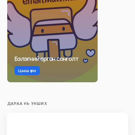
Бэлэгний өргөн сонголт
Цааш үзэх
ДАРАА НЬ УНШИХ