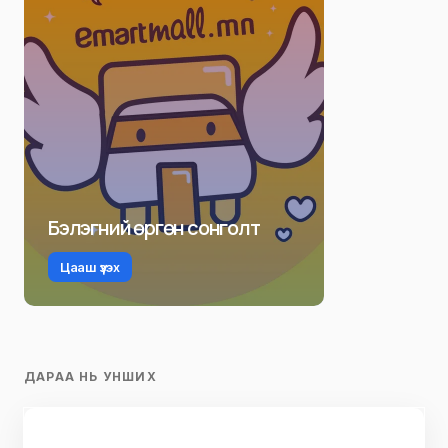
Бэлэгний өргөн сонголт
Цааш үзэх
ДАРАА НЬ УНШИХ