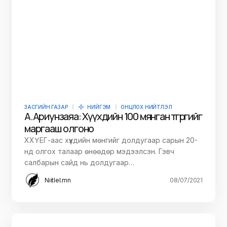
ЗАСГИЙН ГАЗАР
НИЙГЭМ
ОНЦЛОХ НИЙТЛЭЛ
А.Ариунзаяа: Хүүхдийн 100 мянган төгрөгийг
маргааш олгоно
ХХҮЕГ-аас хүүхдийн мөнгийг долдугаар сарын 20-
нд олгох талаар өнөөдөр мэдээлсэн. Гэвч
салбарын сайд нь долдугаар…
Niitlel.mn
08/07/2021