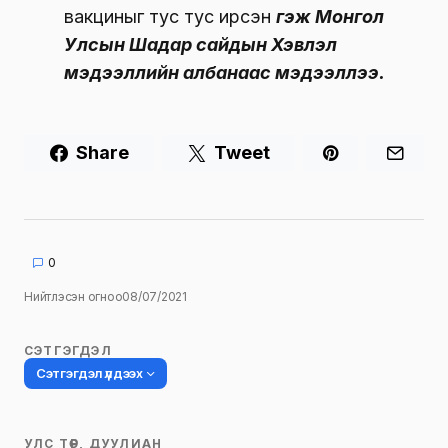
вакциныг тус тус ирсэн
гэж Монгол
Улсын Шадар сайдын Хэвлэл
мэдээллийн албанаас мэдээллээ.
Share
Tweet
0
Нийтлэсэн огноо
08/07/2021
СЭТГЭГДЭЛ
Сэтгэгдэл үлдээх
УЛС ТӨР, ДУУЛИАН