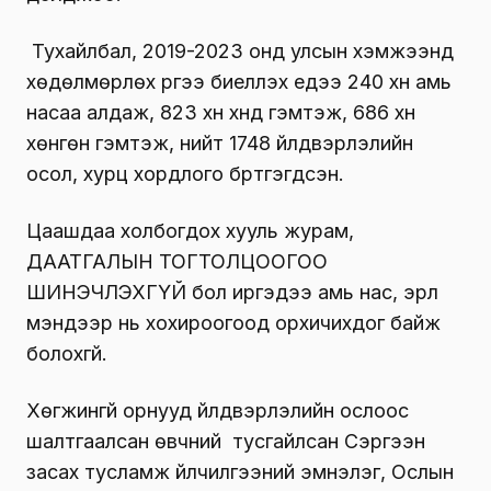
Тухайлбал, 2019-2023 онд улсын хэмжээнд
хөдөлмөрлөх үүргээ биелүүлэх үедээ 240 хүн амь
насаа алдаж, 823 хүн хүнд гэмтэж, 686 хүн
хөнгөн гэмтэж, нийт 1748 үйлдвэрлэлийн
осол, хурц хордлого бүртгэгдсэн.
Цаашдаа холбогдох хууль журам,
ДААТГАЛЫН ТОГТОЛЦООГОО
ШИНЭЧЛЭХГҮЙ бол иргэдээ амь нас, эрүүл
мэндээр нь хохироогоод орхичихдог байж
болохгүй.
Хөгжингүй орнууд үйлдвэрлэлийн ослоос
шалтгаалсан өвчний тусгайлсан Сэргээн
засах тусламж үйлчилгээний эмнэлэг, Ослын