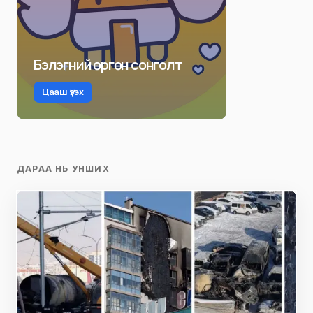
Бэлэгний өргөн сонголт
Цааш үзэх
ДАРАА НЬ УНШИХ