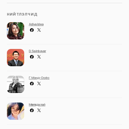
НИЙТЛЭЛЧИД
Adiya Idea
D. Sainbayar
Г. Мэнд-Ооёо
Мөнгөндалай