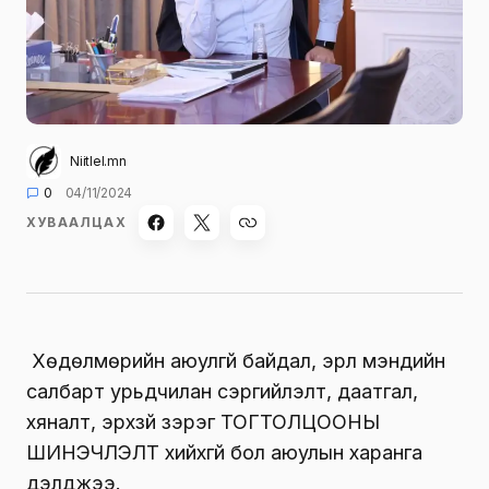
Niitlel.mn
0
04/11/2024
ХУВААЛЦАХ
Хөдөлмөрийн аюулгүй байдал, эрүүл мэндийн
салбарт урьдчилан сэргийлэлт, даатгал,
хяналт, эрхзүй зэрэг ТОГТОЛЦООНЫ
ШИНЭЧЛЭЛТ хийхгүй бол аюулын харанга
дэлджээ.