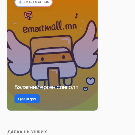
EMARTMALL.MN
Бэлэгний өргөн сонголт
Цааш үзэх
ДАРАА НЬ УНШИХ