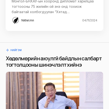
Монгол-БНХАУ-ын хооронд дипломат харилцаа
тогтоосны 75 жилийн ой энэ онд тохиож
байгаатай холбогдуулан “Хятад…
Niitlel.mn
04/11/2024
НИЙГЭМ
Хөдөлмөрийн аюулгүй байдлын салбарт
тогтолцооны шинэчлэлт хийнэ