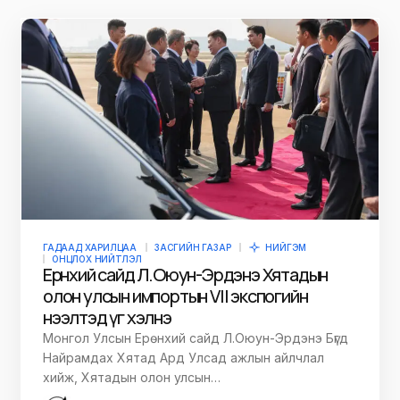
ГАДААД ХАРИЛЦАА
ЗАСГИЙН ГАЗАР
НИЙГЭМ
ОНЦЛОХ НИЙТЛЭЛ
Ерөнхий сайд Л.Оюун-Эрдэнэ Хятадын
олон улсын импортын VII экспогийн
нээлтэд үг хэлнэ
Монгол Улсын Ерөнхий сайд Л.Оюун-Эрдэнэ Бүгд
Найрамдах Хятад Ард Улсад ажлын айлчлал
хийж, Хятадын олон улсын…