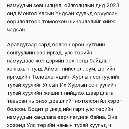
намуудын зөвшилцөл, ойлголцлын дүнд 2023
онд Монгол Улсын Үндсэн хуульд оруулсан
өөрчлөлтөөр томоохон шинэчлэлийг хийж
чадсан.
Аравдугаар сард болсон орон нутгийн
сонгуулийн үеэр иргэд, улс төрийн
намуудаас жендэрийн эрх тэгш байдлыг
хангахын тулд Аймаг, нийслэл, сум, дүүргийн
иргэдийн Төлөөлөгчдийн Хурлын сонгуулийн
тухай хуулийг Улсын Их Хурлын сонгуулийн
тухай хуулийн жишигт нийцүүлэх шаардлага
тавьсан нь энэхүү дэвшлийг нотолсон үйл хэрэг
болсон. Бодит үр дүнгүүд ийн гарч улс төрийн
намуудын хандлага өөрчлөгдөж байна. Энэ
хүрээнд Улс төрийн намын тухай хуульд ч