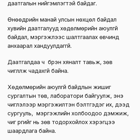
даатгалын нийгэмлэгтэй байдаг.
Өнөөдрийн манай улсын нөхцөл байдал
хувийн даатгалууд хөдөлмөрийн аюулгүй
байдал, мэргэжлээс шалтгаалах өвчинд
анхаарал хандуулдаггүй.
Даатгалдаа ч бүрэн хяналт тавьж, зөв
чиглүүлж чадахгүй байна.
Хөдөлмөрийн аюулгүй байдлын жишиг
сургалтын төв, лаборатори байгуулж, энэ
чиглэлээр мэргэжилтэн бэлтгэдэг их, дээд
сургууль, мэргэжлийн холбоодоо дэмжиж,
чиг үүргийг нь зөв тодорхойлох хэрэгцээ
шаардлага байна.