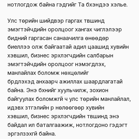
нотлогдож байна гэдгийг Та бүхэндээ хэлье.
Улс төрийн шийдвэр гаргах түвшинд
эмэгтэйчүүдийн оролцоог хангах чиглэлээр
бидний гаргасан санаачилга өнөөдөр
биеллээ олж байгаатай адил цаашид хувийн
хэвшил, бизнес эрхлэгчдийн салбарын
эмэгтэйчүүдийн оролцоог нэмэгдүүлэх,
манлайлах боломж нөхцөлийг
бүрдүүлэхэд анхаарч ажиллах шаардлагатай
байна. Энэ бүхнийг хуульчилж, зохион
байгуулах боломжгүй ч улс төрийн манлайлал,
идэвх зүтгэлийн үр нөлөөгөөр хувийн
хэвшил, бизнес эрхлэгчдийн түвшинд энэ
байдал илүү баталгаажиж, нотлогдоно гэдэгт
эргэлзэхгүй байна.