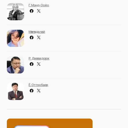
Г. Мэнд-Ооёо
Мөнгөндалай
Р. Даваадорж
Ё. Отгонбаяр