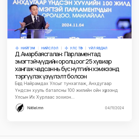
НИЙГЭМ
НИЙСЛЭЛ
УЛС ТӨР
ҮЙЛ ЯВДАЛ
Д.Амарбаясгалан: Парламентад
эмэгтэйчүүдийн оролцоог 25 хувиар
хангаж чадсан нь бүс нутгийн хэмжээнд
тэргүүлэх үзүүлэлт болсон
Бүгд Найрамдах Улсыг тунхаглаж, Анхдугаар
Үндсэн хууль баталсны 100 жилийн ойн хүрээнд
Улсын Их Хурлаас зохион…
Niitlel.mn
04/11/2024