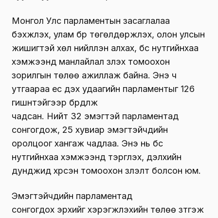
Монгол Улс парламентын засаглалаа
бэхжүүлэх, улам бүр төгөлдөржүүлэх, олон улсын
жишигтэй хөл нийлүүлэн алхах, бүс нутгийнхаа
хэмжээнд манлайлал үзүүлэх томоохон
зорилгын төлөө ажиллаж байна. Энэ ч
утгаараа ес дэх удаагийн парламентыг 126
гишүүнтэйгээр бүрдүүлж
чадсан. Нийт 32 эмэгтэй парламентад
сонгогдож, 25 хувиар эмэгтэйчүүдийн
оролцоог хангаж чадлаа. Энэ нь бүс
нутгийнхаа хэмжээнд тэргүүлэх, дэлхийн
дунджид хүрсэн томоохон үзүүлэлт болсон юм.
Эмэгтэйчүүдийн парламентад
сонгогдох эрхийг хэрэгжүүлэхийн төлөө зүтгэж