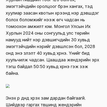
эмэгтэйчүүдийн оролцоог бүрэн хангах, тэд
хуулиар заасан квотын хүрээнд нэр дэвшдэг
болох боломжийг нээж өгч чадсан нь
томоохон амжилт юм. Монгол Улсын Их
Хурлын 2024 оны сонгуульд улс төрийн
намууд нийт нэр дэвшигчдийн 30 хувьд
эмэгтэйчүүдийн нэрийг дэвшүүлсэн бол, 2028
онд энэ үзүүлэлт 40 хувьд хүрнэ. Үүнийг бид
хуульчилж чадсан. Цаашдаа жендэрийн эрх
тэгш байдал 50:50 хувьд хүрнэ гэж үзэж
байна.
Энэхүү үр дүнд хүрэх зам дардан байгаагүй.
Шийдвэр гаргах түвшинд жендэрийн