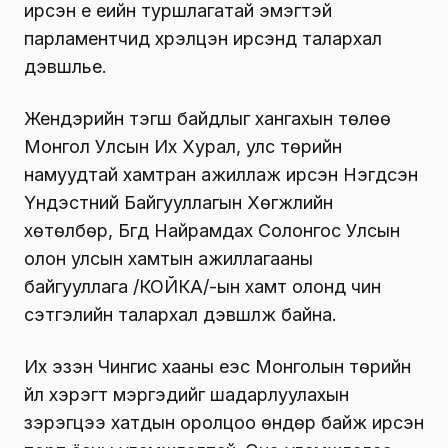
ирсэн үе үеийн туршлагатай эмэгтэй
парламентчид хүрэлцэн ирсэнд талархал
дэвшүүлье.
Жендэрийн тэгш байдлыг хангахын төлөө
Монгол Улсын Их Хурал, улс төрийн
намуудтай хамтран ажиллаж ирсэн Нэгдсэн
Үндэстний Байгууллагын Хөгжлийн
хөтөлбөр, Бүгд Найрамдах Солонгос Улсын
олон улсын хамтын ажиллагааны
байгууллага /КОЙКА/-ын хамт олонд чин
сэтгэлийн талархал дэвшүүлж байна.
Их эзэн Чингис хааны үеэс Монголын төрийн
үйл хэрэгт мэргэдийг шадарлуулахын
зэрэгцээ хатдын оролцоо өндөр байж ирсэн