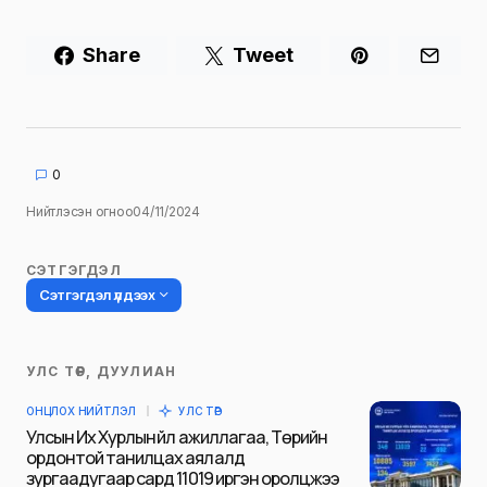
Share
Tweet
0
Нийтлэсэн огноо
04/11/2024
СЭТГЭГДЭЛ
Сэтгэгдэл үлдээх
УЛС ТӨР, ДУУЛИАН
Таны имэйл хаягийг нийтлэхгүй.
ОНЦЛОХ НИЙТЛЭЛ
УЛС ТӨР
Шаардлагатай талбаруудыг
*
гэж
Улсын Их Хурлын үйл ажиллагаа, Төрийн
тэмдэглэсэн
ордонтой танилцах аялалд
зургаадугаар сард 11019 иргэн оролцжээ