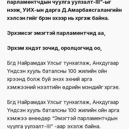
парламентчдын чуулга уулзалт-III”-ыг
нээж, УИХ-ын дарга Д.Амарбаясгалангийн
хэлсэн үгийг бүрэн эхээр нь хүргэж байна.
Эрхэмсэг эмэгтэй парламентчид аа,
Эрхэм хүндэт зочид, оролцогчид оо,
Бүгд Найрамдах Улсыг тунхаглаж, Анхдугаар
Үндсэн хууль баталсны 100 жилийн ойн
хүрээнд болж буй энэхүү эхний арга
хэмжээний нээлтийн өдрийн мэндийг хүргэе.
Бүгд Найрамдах Улсыг тунхаглаж, Анхдугаар
Үндсэн хууль баталсны 100 жилийн ойн арга
хэмжээ өнөөдөр “Эмэгтэй парламентчдын
чуулга уулзалт-III” -аар эхэлж байна.