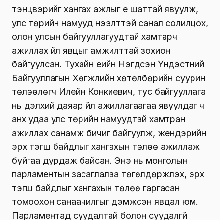
тэнцвэрийг хангах ажлыг үе шаттай явуулж,
улс төрийн намууд нээлттэй санал солилцох,
олон улсын байгууллагуудтай хамтарч
ажиллах үйл явцыг амжилттай зохион
байгуулсан. Тухайн үеийн Нэгдсэн Үндэстний
Байгууллагын Хөгжлийн хөтөлбөрийн суурин
төлөөлөгч Илейн Конкиевич, тус байгууллага
нь дэлхий даяар үйл ажиллагаагаа явуулдаг ч
анх удаа улс төрийн намуудтай хамтран
ажиллах санамж бичиг байгуулж, жендэрийн
эрх тэгш байдлыг хангахын төлөө ажиллаж
буйгаа дурдаж байсан. Энэ нь монголын
парламентын засаглалаа төгөлдөржүүлэх, эрх
тэгш байдлыг хангахын төлөө гаргасан
томоохон санаачилгыг дэмжсэн явдал юм.
Парламентад суудалтай болон суудалгүй