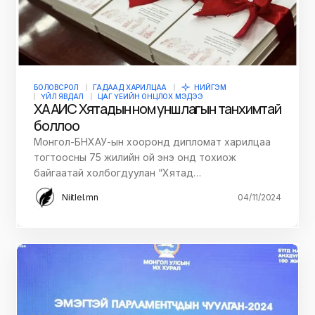
БОЛОВСРОЛ
ГАДААД ХАРИЛЦАА
НИЙГЭМ
ҮЙЛ ЯВДАЛ
ЦАГ ҮЕИЙН ОНЦЛОХ МЭДЭЭ
ХААИС Хятадын ном уншлагын танхимтай
боллоо
Монгол-БНХАУ-ын хооронд дипломат харилцаа
тогтоосны 75 жилийн ой энэ онд тохиож
байгаатай холбогдуулан “Хятад…
Niitlel.mn
04/11/2024