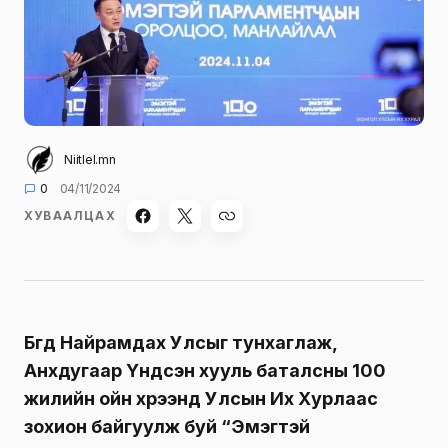
Niitlel.mn
0
04/11/2024
ХУВААЛЦАХ
Бүгд Найрамдах Улсыг тунхаглаж,
Анхдугаар Үндсэн хууль баталсны 100
жилийн ойн хүрээнд Улсын Их Хурлаас
зохион байгуулж буй “Эмэгтэй