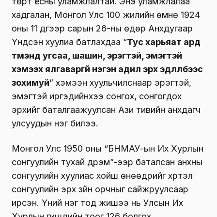
төрт ёсны уламжлалтай. Энэ уламжлалаа
хадгалан, Монгол Улс 100 жилийн өмнө 1924
оны 11 дүгээр сарын 26-ны өдөр Анхдугаар
Үндсэн хуулиа батлахдаа “
Тус харьяат ард
түмэнд угсаа, шашин, эрэгтэй, эмэгтэй
хэмээх ялгаваргүй нэгэн адил эрх эдлүүлбээс
зохимуй
” хэмээн хуульчилснаар эрэгтэй,
эмэгтэй иргэдийнхээ сонгох, сонгогдох
эрхийг баталгаажуулсан Ази тивийн анхдагч
улсуудын нэг билээ.
Монгол Улс 1950 оны “БНМАУ-ын Их Хурлын
сонгуулийн тухай дүрэм”-ээр баталсан анхны
сонгуулийн хуулиас хойш өнөөдрийг хүртэл
сонгуулийн эрх зүйн орчныг сайжруулсаар
ирсэн. Үүний нэг тод жишээ нь Улсын Их
Хурлын гишүүдийн тоог 126 болгох,