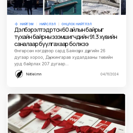
НИЙГЭМ
НИЙСЛЭЛ
ОНЦЛОХ НИЙТЛЭЛ
Дэлбэрэлтэд өртсөн 60 айлын байрыг
тухайн байрны эзэмшигчдийн 91.3 хувийн
саналаар буулгахаар болжээ
Өнгөрсөн нэгдүгээр сард Баянзүрх дүүргийн 26
дугаар хороо, Дүнжингарав худалдааны төвийн
урд байрлах 207 дугаар…
Niitlel.mn
04/11/2024