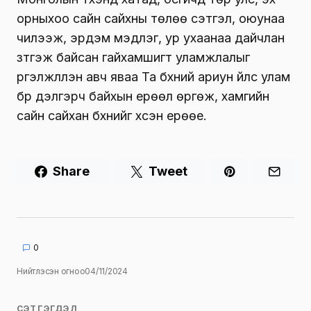
орныхоо сайн сайхны төлөө сэтгэл, оюунаа
чилээж, эрдэм мэдлэг, ур ухаанаа дайчлан
зүтгэж байсан гайхамшигт уламжлалыг
үргэлжлүүлэн авч яваа Та бүхний ариун үйлс улам
бүр дэлгэрч байхын ерөөл өргөж, хамгийн
сайн сайхан бүхнийг хүсэн ерөөе.
Share
Tweet
0
Нийтлэсэн огноо
04/11/2024
СЭТГЭГДЭЛ