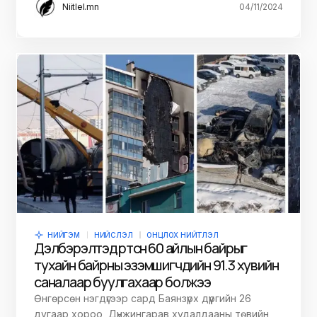
Niitlel.mn
04/11/2024
НИЙГЭМ
НИЙСЛЭЛ
ОНЦЛОХ НИЙТЛЭЛ
Дэлбэрэлтэд өртсөн 60 айлын байрыг
тухайн байрны эзэмшигчдийн 91.3 хувийн
саналаар буулгахаар болжээ
Өнгөрсөн нэгдүгээр сард Баянзүрх дүүргийн 26
дугаар хороо, Дүнжингарав худалдааны төвийн