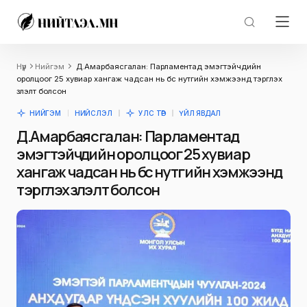
Нүүр
Нийгэм
Д.Амарбаясгалан: Парламентад эмэгтэйчүүдийн
оролцоог 25 хувиар хангаж чадсан нь бүс нутгийн хэмжээнд тэргүүлэх
үзүүлэлт болсон
НИЙГЭМ
НИЙСЛЭЛ
УЛС ТӨР
ҮЙЛ ЯВДАЛ
Д.Амарбаясгалан: Парламентад
эмэгтэйчүүдийн оролцоог 25 хувиар
хангаж чадсан нь бүс нутгийн хэмжээнд
тэргүүлэх үзүүлэлт болсон