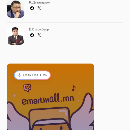
Р. Даваадорж
Ё. Отгонбаяр
EMARTMALL.MN