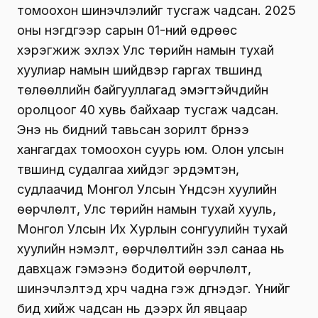
томоохон шинэчлэлийг тусгаж чадсан. 2025
оны нэгдүгээр сарын 01-ний өдрөөс
хэрэгжиж эхлэх Улс төрийн намын тухай
хуулиар намын шийдвэр гаргах түвшинд
төлөөллийн байгууллагад эмэгтэйчүүдийн
оролцоог 40 хувь байхаар тусгаж чадсан.
Энэ нь бидний тавьсан зорилт бүрнээ
хангагдах томоохон суурь юм. Олон улсын
түвшинд судалгаа хийдэг эрдэмтэн,
судлаачид Монгол Улсын Үндсэн хуулийн
өөрчлөлт, Улс төрийн намын тухай хууль,
Монгол Улсын Их Хурлын сонгуулийн тухай
хуулийн нэмэлт, өөрчлөлтийн үзэл санаа нь
давхцаж гэмээнэ бодитой өөрчлөлт,
шинэчлэлтэд хүрч чадна гэж дүгнэдэг. Үүнийг
бид хийж чадсан нь дээрх үйл явцаар