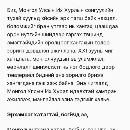
Бид Монгол Улсын Их Хурлын сонгуулийн
тухай хуульд хүйсийн эрх тэгш байх нөхцөл,
боломжийг бүрэн утгаар нь хангах, цаашдаа
орон нутгийн шийдвэр гаргах түвшинд
эмэгтэйчүүдийн оролцоог хангахын төлөө
зорилт дэвшүүлэн ажиллана. XXI зууны чиг
хандлага, монголчуудын өв уламжлал,
өөрчлөлт шинэчлэлт нь нэг бодлого дээр
төвлөрвөл бидний энэ зорилго бүрнээ
хангагдана гэж үзэж байна. Энэ чиглэлд
Монгол Улсын Их Хурал идэвхтэй хамтран
ажиллаж, манлайлал үзүүлнэ гэдгийг хэлье.
Эрхэмсэг хатагтай, бүсгүйчүүд ээ,
Монголын түүхэнд хатад, бүсгүйчүүд төр улс, эх