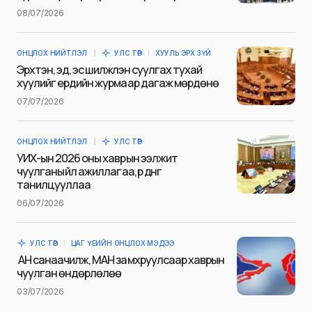
Name
*
08/07/2026
ОНЦЛОХ НИЙТЛЭЛ
УЛС ТӨР
ХУУЛЬ ЭРХ ЗҮЙ
E-mail
*
Эрхтэн, эд, эс шилжүүлэн суулгах тухай
хуулийг ердийн журмаар дагаж мөрдөнө
07/07/2026
Сэтгэгдэл
*
ОНЦЛОХ НИЙТЛЭЛ
УЛС ТӨР
УИХ-ын 2026 оны хаврын ээлжит
чуулганы үйл ажиллагаа, үр дүнг
танилцууллаа
06/07/2026
Save my name and e-mail in this browser for the next
time I comment.
УЛС ТӨР
ЦАГ ҮЕИЙН ОНЦЛОХ МЭДЭЭ
Илгээх
АН санаачилж, МАН замхруулсаар хаврын
чуулган өндөрлөлөө
03/07/2026