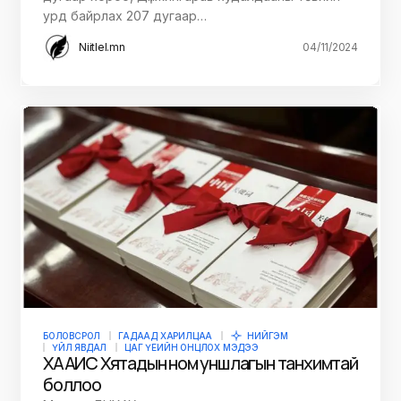
урд байрлах 207 дугаар…
Niitlel.mn
04/11/2024
БОЛОВСРОЛ
ГАДААД ХАРИЛЦАА
НИЙГЭМ
ҮЙЛ ЯВДАЛ
ЦАГ ҮЕИЙН ОНЦЛОХ МЭДЭЭ
ХААИС Хятадын ном уншлагын танхимтай
боллоо