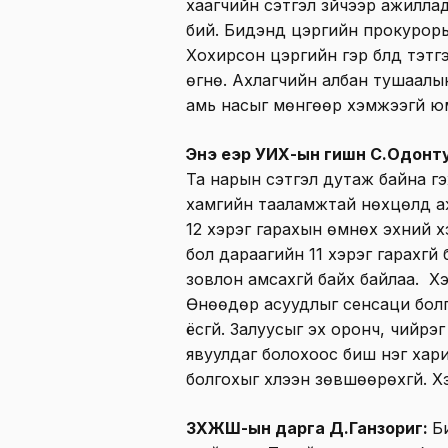
хаагчийн сэтгэл зүйчээр ажиллада
бий. Бидэнд цэргийн прокуроры
Хохирсон цэргийн гэр бүлд тэтгэ
өгнө. Ахлагчийн албан тушаалы
амь насыг мөнгөөр хэмжээгүй юм 
Энэ үеэр УИХ-ын гишүүн С.Одонт
Та нарын сэтгэл дутаж байна гэ
хамгийн тааламжтай нөхцөлд ажи
12 хэрэг гарахын өмнөх эхний 
бол дараагийн 11 хэрэг гарахгүй 
зовлон амсахгүй байх байлаа. Х
Өнөөдөр асуудлыг сенсаци бол
ёсгүй. Залуусыг эх оронч, чийрэ
явуулдаг болохоос биш нэг хариу
болгохыг хүлээн зөвшөөрөхгүй. Х
ЗХЖШ-ын дарга Д.Ганзориг:
Б