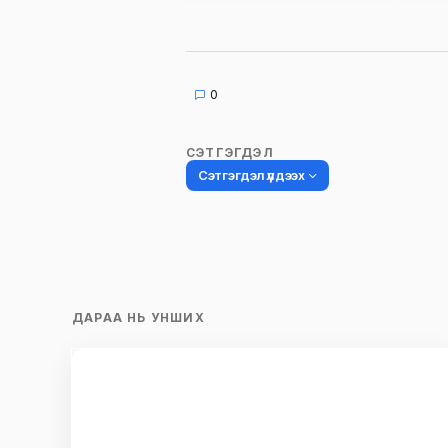
0
СЭТГЭГДЭЛ
Сэтгэгдэл үлдээх
Таны имэйл хаягийг нийтлэхгүй.
Шаардлагатай талбаруудыг
*
гэ
ДАРАА НЬ УНШИХ
тэмдэглэсэн
Name
*