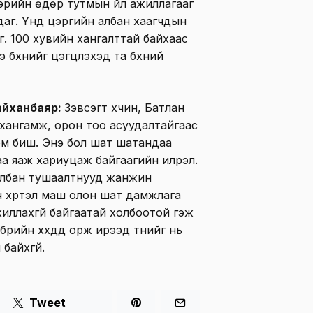
Цэрийн өдөр тутмын үйл ажиллагааг
аг. Үүнд цэргийн албан хаагчдын
г. 100 хувийн хангалттай байхаас
 бүхнийг цэгцлэхэд та бүхний
айханбаяр:
Зэвсэгт хүчин, Батлан
, хангамж, орон тоо асуудалтайгаас
 юм биш. Энэ бол шат шатандаа
аа яаж хариуцаж байгаагийн илрэл.
 албан тушаалтнууд жанжин
ч хүртэл маш олон шат дамжлага
жиллахгүй байгаатай холбоотой гэж
үрийн хүүхдүүд орж ирээд түүнийг нь
байхгүй.
Tweet