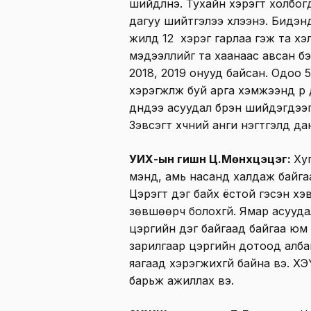
шийдүүлнэ. Тухайн хэрэгт холбо
дагуу шийтгэлээ хүлээнэ. Бидэнд 
жилд 12 хэрэг гарлаа гэж та хэ
мэдээллийг та хаанаас авсан бэ.
2018, 2019 онууд байсан. Одоо 
хэрэгжүүлж буй арга хэмжээнүүд ү
дүндээ асуудал бүрэн шийдэгдээгү
Зэвсэгт хүчний анги нэгтгэлүүд д
УИХ-ын гишүүн Ц.Мөнхцэцэг:
Ху
мэнд, амь насанд халдаж байгаа
Цэрэгт дэг байх ёстой гэсэн хэ
зөвшөөрч болохгүй. Ямар асууда
цэргийн дэг байгаад байгаа юм
зарилгаар цэргийн дотоод албан
яагаад хэрэгжихгүй байна вэ. Х
барьж ажиллах вэ.