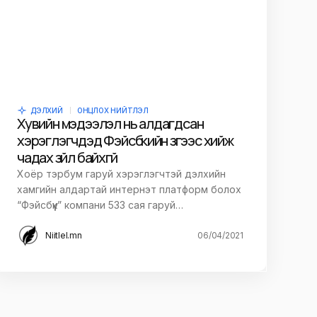
ДЭЛХИЙ
ОНЦЛОХ НИЙТЛЭЛ
Хувийн мэдээлэл нь алдагдсан
хэрэглэгчдэд Фэйсбүүкийн зүгээс хийж
чадах зүйл байхгүй
Хоёр тэрбум гаруй хэрэглэгчтэй дэлхийн
хамгийн алдартай интернэт платформ болох
“Фэйсбүүк” компани 533 сая гаруй…
Niitlel.mn
06/04/2021