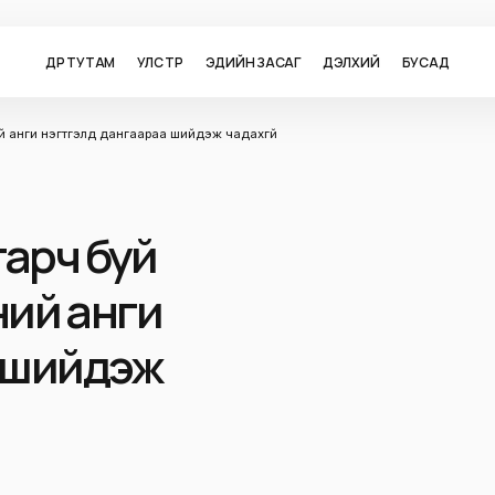
ӨДӨР ТУТАМ
УЛС ТӨР
ЭДИЙН ЗАСАГ
ДЭЛХИЙ
БУСАД
ний анги нэгтгэлүүд дангаараа шийдэж чадахгүй
гарч буй
чний анги
а шийдэж