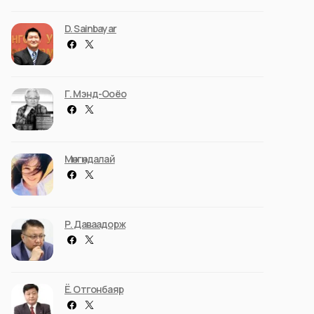
D. Sainbayar
Г. Мэнд-Ооёо
Мөнгөндалай
Р. Даваадорж
Ё. Отгонбаяр