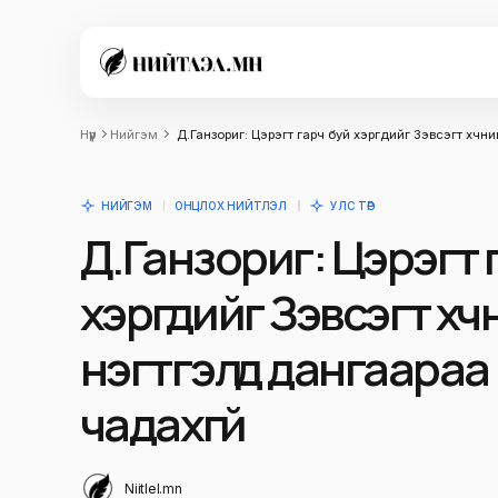
Нүүр
Нийгэм
Д.Ганзориг: Цэрэгт гарч буй хэргүүдийг Зэвсэгт хүч
НИЙГЭМ
ОНЦЛОХ НИЙТЛЭЛ
УЛС ТӨР
Д.Ганзориг: Цэрэгт 
хэргүүдийг Зэвсэгт хү
нэгтгэлүүд дангаара
чадахгүй
Niitlel.mn