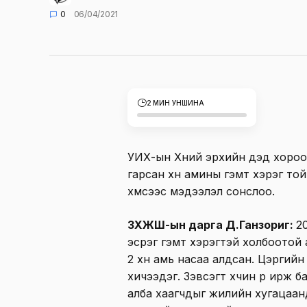
0
06/04/2021
2 МИН УНШИНА
УИХ-ын Хүний эрхийн дэд хороо 
гарсан хүн амины гэмт хэрэг то
хүмүүсээс мэдээлэл сонслоо.
ЗХЖШ-ын дарга Д.Ганзориг:
2
эсрэг гэмт хэрэгтэй холбоотой 
2 хүн амь насаа алдсан. Цэргийн 
хичээдэг. Зэвсэгт хүчин рүү ирж 
алба хаагчдыг жилийн хугацаанд х