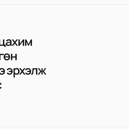
 цахим
гөн
ээ эрхэлж
с