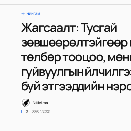
НИЙГЭМ
Жагсаалт: Тусгай
зөвшөөрөлтэйгөөр
төлбөр тооцоо, мөн
гуйвуулгын үйлчилг
буй этгээдүүдийн нэр
Niitlel.mn
0
06/04/2021