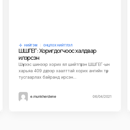
owser for the next
НИЙГЭМ
ОНЦЛОХ НИЙТЛЭЛ
ШШГЕГ: Хоригдогчоос халдвар
илэрсэн
Шүүхээс шинээр хорих ял шийтгүүлэн ШШГЕГ-ын
харьяа 409 дүгээр хаалттай хорих ангийн түр
тусгаарлах байранд ирсэн…
e.munkherdene
06/04/2021