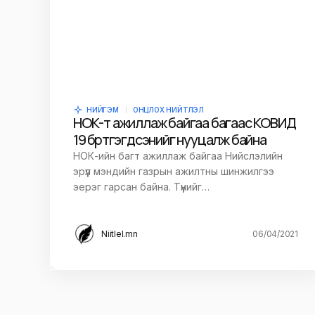
Сэтгэгдэл
*
Save my name and e-mail in this br
time I comment.
НИЙГЭМ
ОНЦЛОХ НИЙТЛЭЛ
НОК-т ажиллаж байгаа багаас КОВИД
19 бүртгэгдсэнийг нууцалж байна
Илгээх
НОК-ийн багт ажиллаж байгаа Нийслэлийн
эрүүл мэндийн газрын ажилтны шинжилгээ
эерэг гарсан байна. Түүнийг…
Niitlel.mn
06/04/2021