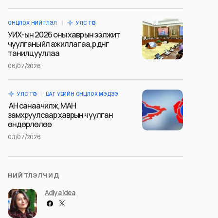
ОНЦЛОХ НИЙТЛЭЛ
УЛС ТӨР
УИХ-ын 2026 оны хаврын ээлжит
чуулганы үйл ажиллагаа, үр дүнг
танилцууллаа
06/07/2026
УЛС ТӨР
ЦАГ ҮЕИЙН ОНЦЛОХ МЭДЭЭ
АН санаачилж, МАН
замхруулсаар хаврын чуулган
өндөрлөлөө
03/07/2026
НИЙТЛЭЛЧИД
Adiya Idea