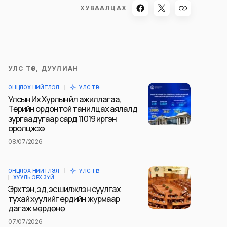
ХУВААЛЦАХ
УЛС ТӨР, ДУУЛИАН
ОНЦЛОХ НИЙТЛЭЛ
УЛС ТӨР
Улсын Их Хурлын үйл ажиллагаа,
Төрийн ордонтой танилцах аялалд
зургаадугаар сард 11019 иргэн
оролцжээ
08/07/2026
ОНЦЛОХ НИЙТЛЭЛ
УЛС ТӨР
ХУУЛЬ ЭРХ ЗҮЙ
Эрхтэн, эд, эс шилжүүлэн суулгах
тухай хуулийг ердийн журмаар
дагаж мөрдөнө
07/07/2026