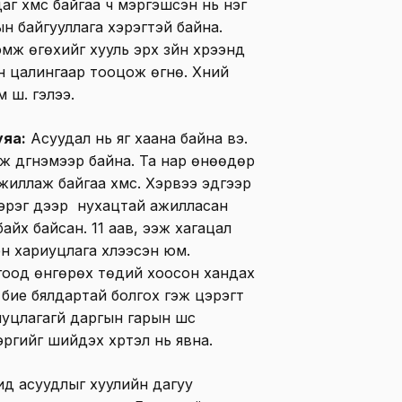
г хүмүүс байгаа ч мэргэшсэн нь нэг
н байгууллага хэрэгтэй байна.
мж өгөхийг хууль эрх зүйн хүрээнд
н цалингаар тооцож өгнө. Хүний
шүү. гэлээ.
уяа:
Асуудал нь яг хаана байна вэ.
ж дүгнэмээр байна. Та нар өнөөдөр
ллаж байгаа хүмүүс. Хэрвээ эдгээр
хэрэг дээр нухацтай ажилласан
байх байсан. 11 аав, ээж хагацал
эн хариуцлага хүлээсэн юм.
гоод өнгөрөх төдий хоосон хандах
г бие бялдартай болгох гэж цэрэгт
цлагагүй даргын гарын шүүс
эргийг шийдэх хүртэл нь явна.
ид асуудлыг хуулийн дагуу