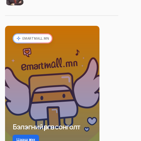
EMARTMALL.MN
Бэлэгний өргөн сонголт
Цааш үзэх