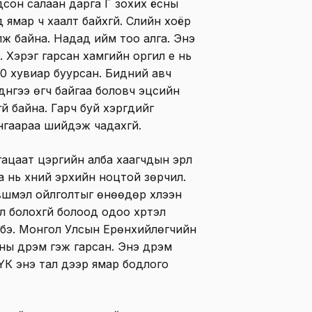
гдсон салаан дарга Г зохих ёсны
ямар ч хаалт байхгүй. Сүүлийн хоёр
лж байна. Надад ийм тоо алга. Энэ
 Хэрэг гарсан хамгийн оргил үе нь
50 хувиар буурсан. Бидний авч
р дүнгээ өгч байгаа боловч эцсийн
й байна. Гарч буй хэргүүдийг
ангаараа шийдэж чадахгүй.
гацаат цэргийн алба хаагчдын эрүүл
 нь хүний эрхийн ноцтой зөрчил.
вшмэл ойлголтыг өнөөдөр хүлээн
л болохгүй болоод одоо хүртэл
 бэ. Монгол Улсын Ерөнхийлөгчийн
ы дүрэм гэж гарсан. Энэ дүрэм
ЭҮК энэ тал дээр ямар бодлого