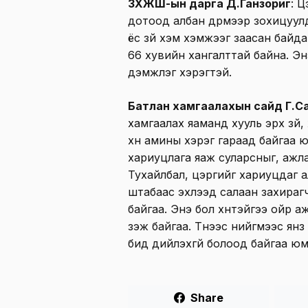
ЗХЖШ-ын дарга Д.Ганзориг
: 
дотоод албан дүрмээр зохицуулд
ёс зүй хэм хэмжээг заасан байда
66 хувийн хангалттай байна. Энэ
дэмжлэг хэрэгтэй.
Батлан хамгаалахын сайд Г.С
хамгаалах яаманд хууль эрх зүй
хүн амины хэрэг гараад байгаа
хариуцлага яаж суларсныг, ажл
Тухайлбал, цэргийг хариуцдаг
штабаас эхлээд салаан захираг
байгаа. Энэ бол хүнтэйгээ ойр а
үзэж байгаа. Түүнээс нийгмээс янз б
бид дийлэхгүй болоод байгаа юм 
Share