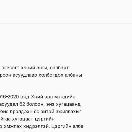
зэвсэгт хүчний анги, салбарт
йрсон асуудлаар холбогдох албаны
016-2020 онд Хүний эрүүл мэндийн
асуудал 62 болсон, энэ хугацаанд
бие бүрэлдэхүүн ёс зүйтэй ажиллахыг
байгаа хугацаат цэргийн
үмүүжүүлэх хүндрэлтэй. Цэргийн алба