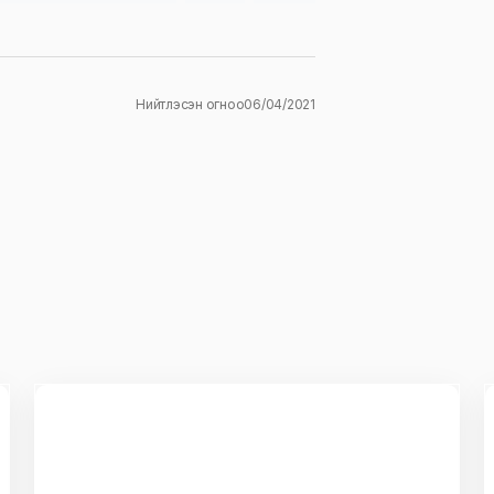
Нийтлэсэн огноо
06/04/2021
ж
E-mail
*