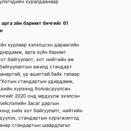
үүлэгчдийн хуралдаанаар
рга зүйн баримт бичгийг 61
н
ийн хурлаар хэлэлцсэн дараагийн
удирдамж, арга зүйн баримт
Хот байгуулалт, хот нийтийн аж
эн байгуулалтын ажилд стандарт
чанартай, үр ашигтай байх талаар
х “Хотын стандартын удирдамж,
двийн хүрээнд боловсруулсан.
ичгийг 2020 онд мөрдүүлж эхэлсэн
Нийслэлийн Засаг даргын
энд хийх хот байгуулалт, нийтийн
рдүүлэх, стандартын хэрэгжилтэд
чанар стандартын шаардлагыг