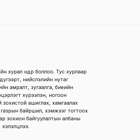
н хурал өнөөдөр боллоо. Тус хурлаар
дүгээрт, нийслэлийн нутаг
йн амралт, зугаалга, биеийн
эцэрлэгт хүрээлэн, ногоон
й зохистой ашиглах, хамгаалах
 газрын байршил, хэмжээг тогтоох
ар зохион байгуулалтын албаны
 хэлэлцлээ.