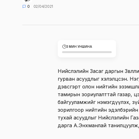
0
02/04/2021
3 МИН УНШИНА
Нийслэлийн Засаг даргын Зөвлөлий
гурван асуудлыг хэлэлцсэн. Нэг
дэвсгэрт олон нийтийн эзэмшли
тамирын зориулалттай газар, ц
байгууламжийг нэмэгдүүлэх, зү
зорилгоор нийтийн эдэлбэрийн
тухай асуудлыг Нийслэлийн Газ
дарга А.Энхманлай танилцуулж,