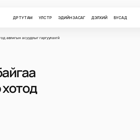
ӨДӨР ТУТАМ
УЛС ТӨР
ЭДИЙН ЗАСАГ
ДЭЛХИЙ
БУСАД
од авлигын асуудлыг гаргуулахгүй
байгаа
 хотод