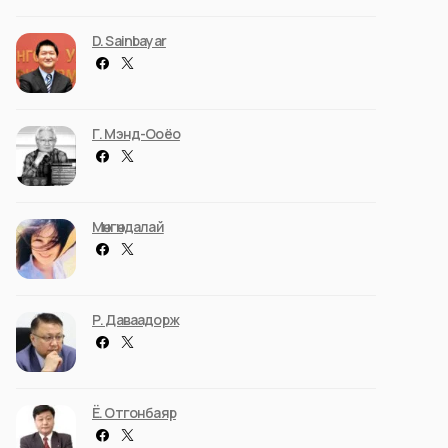
D. Sainbayar
Г. Мэнд-Ооёо
Мөнгөндалай
Р. Даваадорж
Ё. Отгонбаяр