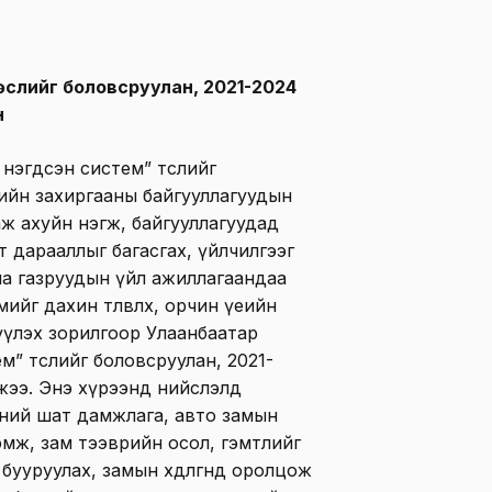
өслийг боловсруулан, 2021-2024
н
и нэгдсэн систем” төслийг
ийн захиргааны байгууллагуудын
аж ахуйн нэгж, байгууллагуудад
т дарааллыг багасгах, үйлчилгээг
а газруудын үйл ажиллагаандаа
йг дахин төлөвлөх, орчин үеийн
үүлэх зорилгоор Улаанбаатар
м” төслийг боловсруулан, 2021-
өжээ. Энэ хүрээнд нийслэлд
эний шат дамжлага, авто замын
эмж, зам тээврийн осол, гэмтлийг
бууруулах, замын хөдөлгөөнд оролцож