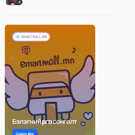
EMARTMALL.MN
Бэлэгний өргөн сонголт
Цааш үзэх