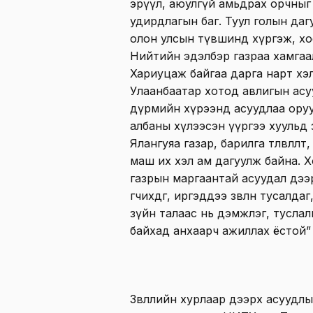
эрүүл, аюулгүй амьдрах орчныг
удирдлагын баг. Туул голын да
олон улсын түвшинд хүргэж, хо
Нийтийн эдэлбэр газраа хамгаал
Хариуцаж байгаа дарга нарт хэл
Улаанбаатар хотод авлигын асуу
дүрмийн хүрээнд асуудлаа оруу
албаны хүлээсэн үүргээ хуульд 
Ялангуяа газар, барилга төлөвлөлт
маш их хэл ам дагуулж байна. Хо
газрын маргаантай асуудал дээр
өгчихдөг, иргэддээ зөвлөн тусалд
зүйн талаас нь дэмжлэг, туслал
байхад анхаарч ажиллах ёстой
Зөвлөлийн хурлаар дээрх асуудл