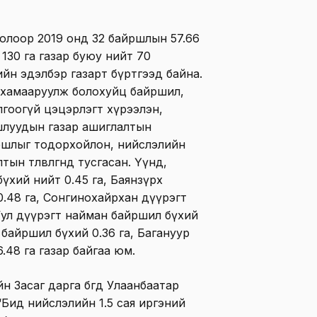
олоор 2019 онд 32 байршлын 57.66
 130 га газар буюу нийт 70
йн эдэлбэр газарт бүртгээд байна.
 хамааруулж болохуйц байршил,
гоогүй цэцэрлэгт хүрээлэн,
шлуудын газар ашиглалтын
ршлыг тодорхойлон, нийслэлийн
н төлөвлөгөөнд тусгасан. Үүнд,
үхий нийт 0.45 га, Баянзүрх
0.48 га, Сонгинохайрхан дүүрэгт
-Уул дүүрэгт найман байршил бүхий
 байршил бүхий 0.36 га, Багануур
.48 га газар байгаа юм.
 Засаг дарга бөгөөд Улаанбаатар
Бид нийслэлийн 1.5 сая иргэний