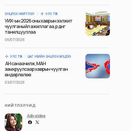
ОНЦЛОХ НИЙТЛЭЛ
УЛС ТӨР
УИХ-ын 2026 оны хаврын ээлжит
чуулганы үйл ажиллагаа, үр дүнг
танилцууллаа
06/07/2026
УЛС ТӨР
ЦАГ ҮЕИЙН ОНЦЛОХ МЭДЭЭ
АН санаачилж, МАН
замхруулсаар хаврын чуулган
өндөрлөлөө
03/07/2026
НИЙТЛЭЛЧИД
Adiya Idea