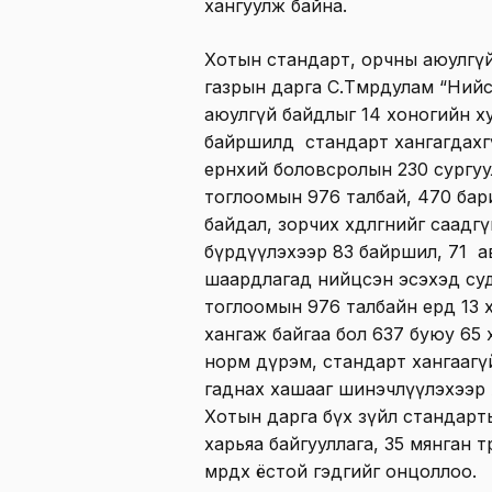
хангуулж байна.
Хотын стандарт, орчны аюулгүй
газрын дарга С.Төмөрдулам “Ний
аюулгүй байдлыг 14 хоногийн х
байршилд стандарт хангагдахгү
ерөнхий боловсролын 230 сургу
тоглоомын 976 талбай, 470 бар
байдал, зорчих хөдөлгөөнийг саа
бүрдүүлэхээр 83 байршил, 71 
шаардлагад нийцсэн эсэхэд суд
тоглоомын 976 талбайн ердөө 13
хангаж байгаа бол 637 буюу 65 х
норм дүрэм, стандарт хангаагү
гаднах хашааг шинэчлүүлэхээр 
Хотын дарга бүх зүйл стандарты
харьяа байгууллага, 35 мянган т
мөрдөх ёстой гэдгийг онцоллоо.