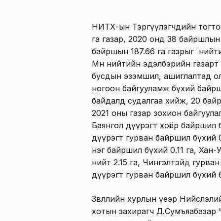
НИТХ-ын Тэргүүлэгчдийн тогто
га газар, 2020 онд 38 байршлын
байршын 187.66 га газрыг нийти
Мөн нийтийн эдэлбэрийн газарт
бусдын эзэмшил, ашиглалтад ол
ногоон байгууламж бүхий байр
байдалд судалгаа хийж, 20 бай
2021 оны газар зохион байгуулалты
Баянгол дүүрэгт хоёр байршил б
дүүрэгт гурван байршил бүхий 
нэг байршил бүхий 0.11 га, Хан
нийт 2.15 га, Чингэлтэйд гурван
дүүрэгт гурван байршил бүхий 6
Зөвлөлийн хурлын үеэр Нийслэлийн
хотын захирагч Д.Сумъяабазар “