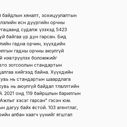
 байдлын хяналт, зохицуулалтын
слэлийн есөн дүүргийн орчны
угацаанд судалж үзэхэд 5423
й байгаа үр дүн гарсан. Бид
улийн гадна орчин, хүүхдийн
илгын гадны орчны аюулгүй
дгүй нэвтрүүлэх боломжийг
авто зогсоолын стандартын
алгаа хийгээд байна. Хүүхдийн
 хувь нь стандартын шаардлага
увь нь аюулгүй байдал төлөвлөлтийн
й. 2021 онд 119 байршлын барилгын
Ажлыг хэсэг гарсан” гэсэн юм.
н дагуу байх ёстой. 103 агентлаг,
өрийн албан хаагч үүнийг ягштал