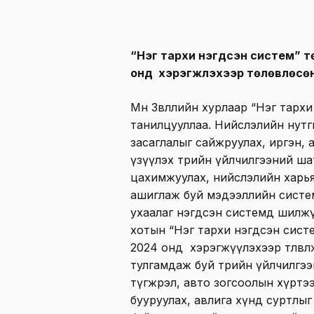
“Нэг тархи нэгдсэн систем” т
онд хэрэгжүүлэхээр төлөвлөсө
Мөн Зөвлөлийн хурлаар “Нэг тарх
танилцууллаа. Нийслэлийн нутг
засаглалыг сайжруулах, иргэн, 
үзүүлэх төрийн үйлчилгээний ша
цахимжуулах, нийслэлийн харья
ашиглаж буй мэдээллийн системи
ухаалаг нэгдсэн системд шилж
хотын “Нэг тархи нэгдсэн систе
2024 онд хэрэгжүүлэхээр төлөвл
тулгамдаж буй төрийн үйлчилгэ
түгжрэл, авто зогсоолын хүртэ
бууруулах, авлига хүнд суртлыг 