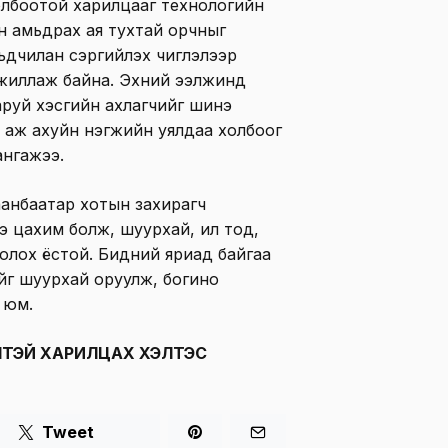
олбоотой харилцааг технологийн
н амьдрах ая тухтай орчныг
урьдчилан сэргийлэх чиглэлээр
н ажиллаж байна. Эхний ээлжинд
аруй хэсгийн ахлагчийг шинэ
, аж ахуйн нэгжийн уялдаа холбоог
ангажээ.
лаанбаатар хотын захирагч
э цахим болж, шуурхай, ил тод,
болох ёстой. Бидний яриад байгаа
ийг шуурхай оруулж, богино
н юм.
ТЭЙ ХАРИЛЦАХ ХЭЛТЭС
Tweet