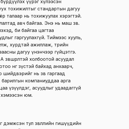
 бүрдүүлэх үүрэг хүлээсэн
гуух тохижилтыг стандартын дагуу
ёр талаар нь тохижуулах хэрэгтэй.
алтад авч байгаа. Энэ нь маш зөв.
эхэд, би байгаа цагтаа
длыг гаргуулахгүй. Тиймээс хууль,
лж, хурдтай ажиллаж, төрийн
заасны дагуу үнэнчээр гүйцэтгэ.
, А зөвшөөрөлтэй холбоотой асуудал
тоо өнгө зүстэй байхад анхаарч,
 шийдвэрийг нь зөв гаргаад
аг, барилгын компаниуддаа арга
цаа үзүүлдэг, асуудлыг удаадаггүй
” хэмээсэн юм.
ыг дэмжсэн тул зөвлөлийн гишүүдийн