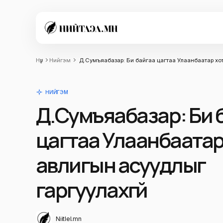
Нүүр
Нийгэм
Д.Сумъяабазар: Би байгаа цагтаа Улаанбаатар хот
НИЙГЭМ
Д.Сумъяабазар: Би 
цагтаа Улаанбаатар
авлигын асуудлыг
гаргуулахгүй
Niitlel.mn