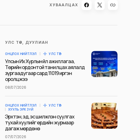
ХУВААЛЦАХ
УЛС ТӨР, ДУУЛИАН
ОНЦЛОХ НИЙТЛЭЛ
УЛС ТӨР
Улсын Их Хурлын үйл ажиллагаа,
Төрийн ордонтой танилцах аялалд
зургаадугаар сард 11019 иргэн
оролцжээ
08/07/2026
ОНЦЛОХ НИЙТЛЭЛ
УЛС ТӨР
ХУУЛЬ ЭРХ ЗҮЙ
Эрхтэн, эд, эс шилжүүлэн суулгах
тухай хуулийг ердийн журмаар
дагаж мөрдөнө
07/07/2026