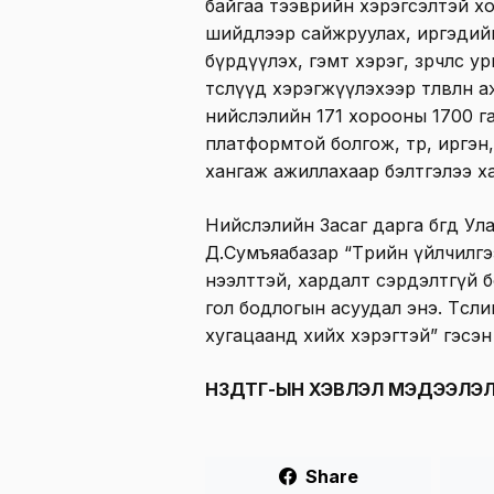
байгаа тээврийн хэрэгсэлтэй х
шийдлээр сайжруулах, иргэдий
бүрдүүлэх, гэмт хэрэг, зөрчлөөс 
төслүүд хэрэгжүүлэхээр төлөвлө
нийслэлийн 171 хорооны 1700 г
платформтой болгож, төр, иргэн
хангаж ажиллахаар бэлтгэлээ х
Нийслэлийн Засаг дарга бөгөөд У
Д.Сумъяабазар “Төрийн үйлчилгэ
нээлттэй, хардалт сэрдэлтгүй 
гол бодлогын асуудал энэ. Төсл
хугацаанд хийх хэрэгтэй” гэсэ
НЗДТГ-ЫН ХЭВЛЭЛ МЭДЭЭЛЭЛ
Share