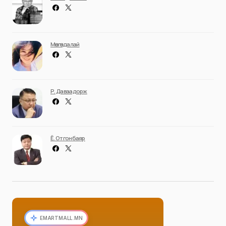
Мөнгөндалай
Р. Даваадорж
Ё. Отгонбаяр
EMARTMALL.MN