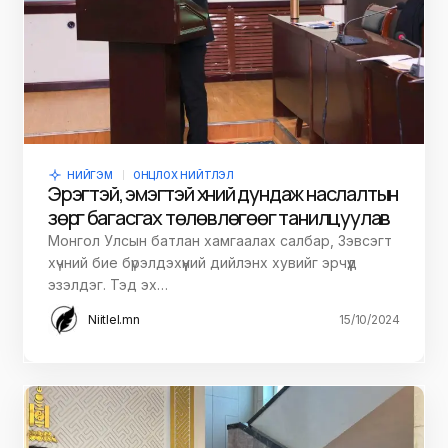
НИЙГЭМ
ОНЦЛОХ НИЙТЛЭЛ
Эрэгтэй, эмэгтэй хүний дундаж наслалтын
зөрүүг багасгах төлөвлөгөөг танилцуулав
Монгол Улсын батлан хамгаалах салбар, Зэвсэгт
хүчний бие бүрэлдэхүүний дийлэнх хувийг эрчүүд
эзэлдэг. Тэд эх…
Niitlel.mn
15/10/2024