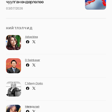
чуулган өндөрлөлөө
03/07/2026
НИЙТЛЭЛЧИД
Adiya Idea
D. Sainbayar
Г. Мэнд-Ооёо
Мөнгөндалай