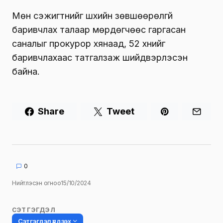
Мөн сэжигтнийг шүүхийн зөвшөөрөлгүй
баривчлах талаар мөрдөгчөөс гаргасан
саналыг прокурор хянаад, 52 хүнийг
баривчлахаас татгалзаж шийдвэрлэсэн
байна.
Share
Tweet
0
Нийтлэсэн огноо
15/10/2024
СЭТГЭГДЭЛ
Сэтгэгдэл үлдээх