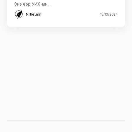
Энэ үеэр УИХ-ын…
Niitlel.mn
15/10/2024