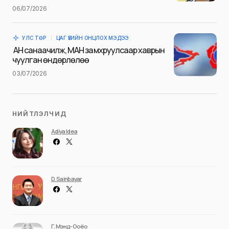
06/07/2026
Save my name and e-mail in this browser for the next
time I comment.
УЛС ТӨР
ЦАГ ҮЕИЙН ОНЦЛОХ МЭДЭЭ
Илгээх
АН санаачилж, МАН замхруулсаар хаврын
чуулган өндөрлөлөө
03/07/2026
НИЙТЛЭЛЧИД
Adiya Idea
D. Sainbayar
Г. Мэнд-Ооёо