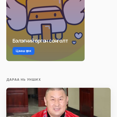
Бэлэгний өргөн сонголт
Цааш үзэх
ДАРАА НЬ УНШИХ