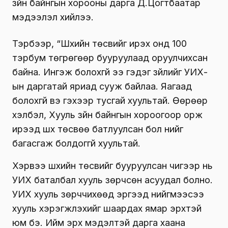
зүйн байнгын хорооны дарга Д.Цогтбаатар
мэдээлэл хийлээ.
Тэрбээр, “Шүүхийн төсвийг ирэх онд 100
тэрбум төгрөгөөр бууруулаад оруулчихсан
байна. Ингэж болохгүй ээ гэдэг зүйлийг УИХ-
ын даргатай яриад сууж байлаа. Яагаад
болохгүй вэ гэхээр тусгай хуультай. Өөрөөр
хэлбэл, Хууль зүйн байнгын хороогоор орж
ирээд шүүх төсвөө батлуулсан бол үүнийг
багасгаж болдоггүй хуультай.
Хэрвээ шүүхийн төсвийг бууруулсан чигээр нь
УИХ баталбал хууль зөрчсөн асуудал болно.
УИХ хууль зөрччихөөд эргээд нийгмээсээ
хууль хэрэгжүүлэхийг шаардах ямар эрхтэй
юм бэ. Ийм эрх мэдэлтэй дарга хаана