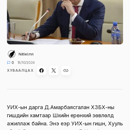
Niitlel.mn
0
15/10/2024
ХУВААЛЦАХ
УИХ-ын дарга Д.Амарбаясгалан ХЗБХ-ны
гишүүдийн хамтаар Шүүхийн ерөнхий зөвлөлд
ажиллаж байна. Энэ үеэр УИХ-ын гишүүн, Хууль