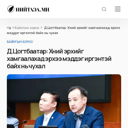
Нүүр
Байнгын хороо
Д.Цогтбаатар: Хүний эрхийг хамгаалахад эрхээ
мэддэг иргэнтэй байх нь чухал
БАЙНГЫН ХОРОО
Д.Цогтбаатар: Хүний эрхийг
хамгаалахад эрхээ мэддэг иргэнтэй
байх нь чухал