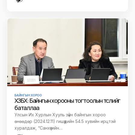
БАЙНГЫН ХОРОО
ХЗБХ: Байнгын хорооны тогтоолын төслийг
баталлаа
Улсын Их Хурлын Хууль зүйн байнгын хороо
өнөөдөр (2024.12.11) гишүүдийн 54.5 хувийн ирцтэй
хуралдаж, “Санхүүгийн…