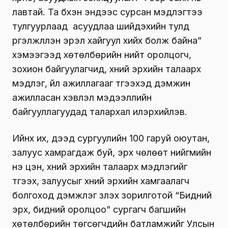
лавтай. Та бүхэн эндээс сурсан мэдлэгтээ
тулгуурлаад асуудлаа шийдэхийн тулд
үргэлжлүүлэн эрэл хайгуул хийх болж байна”
хэмээгээд хөтөлбөрийн нийт оролцогч,
зохион байгуулагчид, хүний эрхийн талаарх
мэдлэг, үйл ажиллагааг түгээхэд дэмжин
ажилласан хэвлэл мэдээллийн
байгууллагуудад талархал илэрхийлэв.
Ийнхүү их, дээд сургуулийн 100 гаруй оюутан,
залуус хамрагдаж буй, эрх чөлөөт нийгмийн
үнэ цэн, хүний эрхийн талаарх мэдлэгийг
түгээх, залуусыг хүний эрхийн хамгаалагч
болгоход дэмжлэг үзүүлэх зорилготой “Бидний
эрх, бидний оролцоо” сургагч багшийн
хөтөлбөрийн төгсөгчдийн батламжийг Улсын