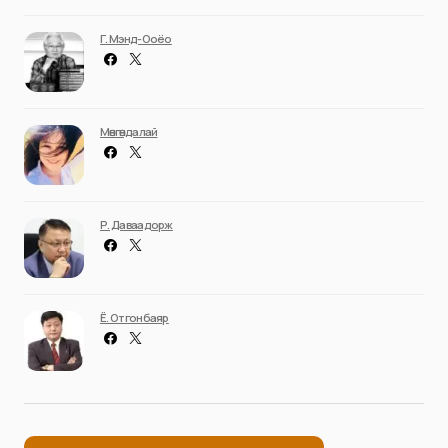
Г. Мэнд-Ооёо
Мөнгөндалай
Р. Даваадорж
Ё. Отгонбаяр