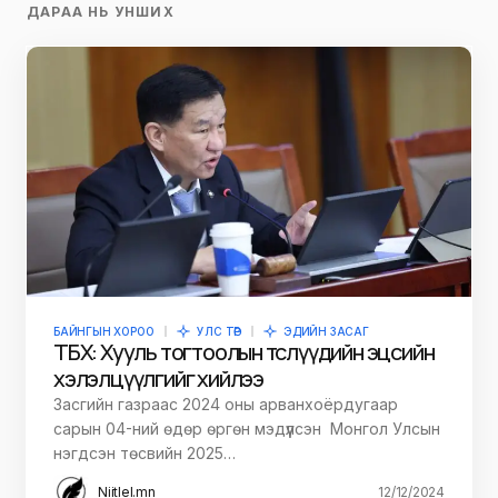
ДАРАА НЬ УНШИХ
БАЙНГЫН ХОРОО
УЛС ТӨР
ЭДИЙН ЗАСАГ
ТБХ: Хууль тогтоолын төслүүдийн эцсийн
хэлэлцүүлгийг хийлээ
Засгийн газраас 2024 оны арванхоёрдугаар
сарын 04-ний өдөр өргөн мэдүүлсэн Монгол Улсын
нэгдсэн төсвийн 2025…
Niitlel.mn
12/12/2024