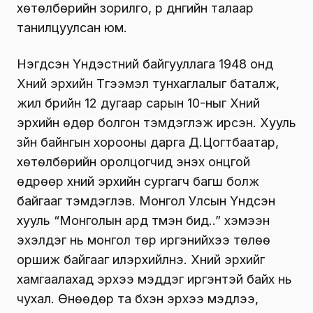
хөтөлбөрийн зорилго, үр дүнгийн талаар
танилцуулсан юм.
Нэгдсэн Үндэстний байгууллага 1948 онд
Хүний эрхийн Түгээмэл тунхаглалыг баталж,
жил бүрийн 12 дугаар сарын 10-ныг Хүний
эрхийн өдөр болгон тэмдэглэж ирсэн. Хууль
зүйн байнгын хорооны дарга Д.Цогтбаатар,
хөтөлбөрийн оролцогчид энэхүү онцгой
өдрөөр хүний эрхийн сургагч багш болж
байгааг тэмдэглэв. Монгол Улсын Үндсэн
хууль “Монголын ард түмэн бид..” хэмээн
эхэлдэг нь монгол төр иргэнийхээ төлөө
оршиж байгааг илэрхийлнэ. Хүний эрхийг
хамгаалахад эрхээ мэддэг иргэнтэй байх нь
чухал. Өнөөдөр та бүхэн эрхээ мэдлээ,