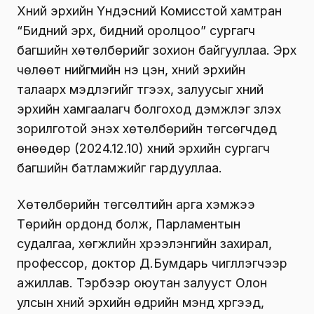
Хүний эрхийн Үндэсний Комисстой хамтран
“Бидний эрх, бидний оролцоо” сургагч
багшийн хөтөлбөрийг зохион байгууллаа. Эрх
чөлөөт нийгмийн үнэ цэн, хүний эрхийн
талаарх мэдлэгийг түгээх, залуусыг хүний
эрхийн хамгаалагч болгоход дэмжлэг үзүүлэх
зорилготой энэхүү хөтөлбөрийн төгсөгчдөд
өнөөдөр (2024.12.10) хүний эрхийн сургагч
багшийн батламжийг гардууллаа.
Хөтөлбөрийн төгсөлтийн арга хэмжээ
Төрийн ордонд болж, Парламентын
судалгаа, хөгжлийн хүрээлэнгийн захирал,
профессор, доктор Д.Бумдарь чиглүүлэгчээр
ажиллав. Тэрбээр оюутан залууст Олон
улсын хүний эрхийн өдрийн мэнд хүргээд,