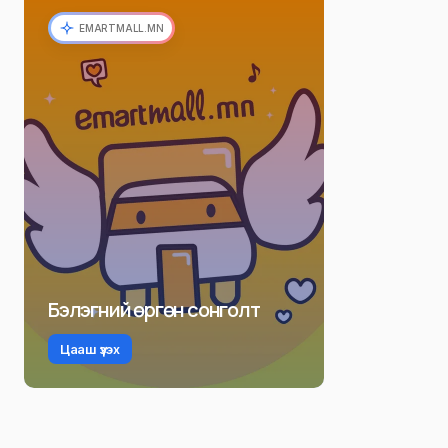
EMARTMALL.MN
Бэлэгний өргөн сонголт
Цааш үзэх