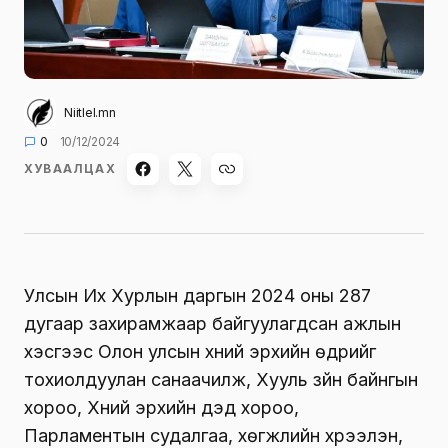
Niitlel.mn
0
10/12/2024
ХУВААЛЦАХ
Улсын Их Хурлын даргын 2024 оны 287
дугаар захирамжаар байгуулагдсан ажлын
хэсгээс Олон улсын хүний эрхийн өдрийг
тохиолдуулан санаачилж, Хууль зүйн байнгын
хороо, Хүний эрхийн дэд хороо,
Парламентын судалгаа, хөгжлийн хүрээлэн,