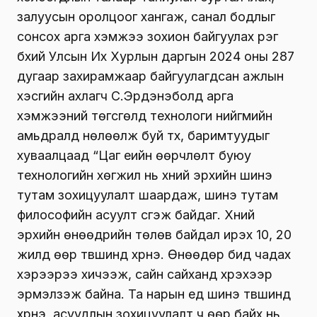
залуусын оролцоог хангаж, санал бодлыг
сонсох арга хэмжээ зохион байгуулах үүрэг
бүхий Улсын Их Хурлын даргын 2024 оны 287
дугаар захирамжаар байгуулагдсан ажлын
хэсгийн ахлагч С.Эрдэнэболд арга
хэмжээний төгсгөлд технологи нийгмийн
амьдралд нөлөөлж буй түүх, баримтуудыг
хуваалцаад “Цаг үеийн өөрчлөлт буюу
технологийн хөгжил нь хүний эрхийн шинэ
тутам зохицуулалт шаардаж, шинэ тутам
философийн асуулт үүсгэж байдаг. Хүний
эрхийн өнөөдрийн төлөв байдал ирэх 10, 20
жилд өөр түвшинд хүрнэ. Өнөөдөр бид чадах
хэрээрээ хичээж, сайн сайханд хүрэхээр
эрмэлзэж байна. Та нарын үед шинэ түвшинд
хүрнэ, асуудлын зохицуулалт ч өөр байх нь