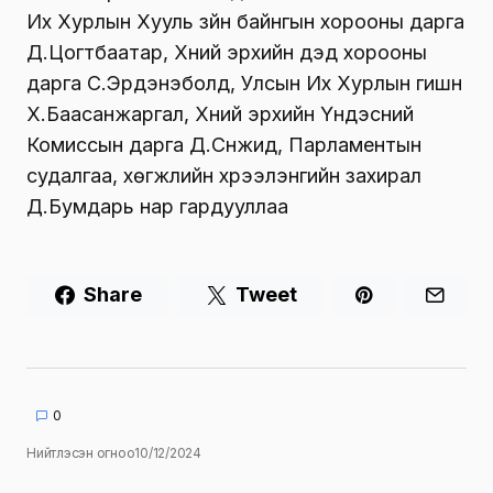
Их Хурлын Хууль зүйн байнгын хорооны дарга
Д.Цогтбаатар, Хүний эрхийн дэд хорооны
дарга С.Эрдэнэболд, Улсын Их Хурлын гишүүн
Х.Баасанжаргал, Хүний эрхийн Үндэсний
Комиссын дарга Д.Сүнжид, Парламентын
судалгаа, хөгжлийн хүрээлэнгийн захирал
Д.Бумдарь нар гардууллаа
Share
Tweet
0
Нийтлэсэн огноо
10/12/2024