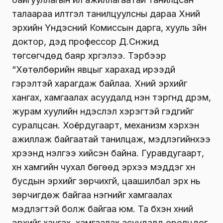
талаараа илтгэл танилцуулсны дараа Хүний
эрхийн Үндэсний Комиссын дарга, хууль зүйн
доктор, дэд профессор Д.Сүнжид
төгсөгчдөд баяр хүргэлээ. Тэрбээр
“Хөтөлбөрийн явцыг харахад ирээдүй
гэрэлтэй харагдаж байлаа. Хүний эрхийг
хангах, хамгаалах асуудалд нэн тэргүүнд дүрэм,
журам хуулийн үндэслэл хэрэгтэй гэдгийг
суралцсан. Хоёрдугаарт, механизм хэрхэн
ажиллаж байгаатай танилцаж, мэдлэгийнхээ
хүрээнд үнэлгээ хийсэн байна. Гуравдугаарт,
хүн хамгийн чухал бөгөөд эрхээ мэддэг хүн
бусдын эрхийг зөрчихгүй, цаашилбал эрх нь
зөрчигдөж байгаа нэгнийг хамгаалах
мэдлэгтэй болж байгаа юм. Та бүхэн хүний
эрхийг хангах, хамгаалах асуудалд оролцдог,