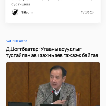
бус гишүүний…
Niitlel.mn
11/12/2024
БАЙНГЫН ХОРОО
Д.Цогтбаатар: Утааны асуудлыг
тусгайлан авч үзэх нь зөв гэж үзэж байгаа