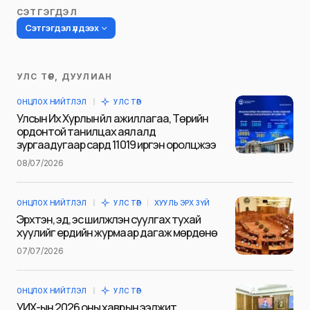
СЭТГЭГДЭЛ
Сэтгэгдэл үлдээх
УЛС ТӨР, ДУУЛИАН
Таны имэйл хаягийг нийтлэхгүй.
ОНЦЛОХ НИЙТЛЭЛ
УЛС ТӨР
Шаардлагатай талбаруудыг
*
гэж
Улсын Их Хурлын үйл ажиллагаа, Төрийн
тэмдэглэсэн
ордонтой танилцах аялалд
зургаадугаар сард 11019 иргэн оролцжээ
Name
*
08/07/2026
ОНЦЛОХ НИЙТЛЭЛ
УЛС ТӨР
ХУУЛЬ ЭРХ ЗҮЙ
E-mail
*
Эрхтэн, эд, эс шилжүүлэн суулгах тухай
хуулийг ердийн журмаар дагаж мөрдөнө
07/07/2026
Сэтгэгдэл
*
ОНЦЛОХ НИЙТЛЭЛ
УЛС ТӨР
УИХ-ын 2026 оны хаврын ээлжит