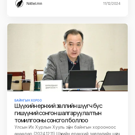
Niitlel.mn
11/12/2024
БАЙНГЫН ХОРОО
Шүүхийн ерөнхий зөвлөлийн шүүгч бус
гишүүний сонгон шалгаруулалтын
томилгооны сонсгол боллоо
Улсын Их Хурлын Хууль зүйн байнгын хорооноос
өнөөдөр (2024.12.11) Шүүхийн ерөнхий зөвлөлийн шүүгч