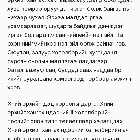
хувь нэмрээ оруулдаг иргэн болж байгаа нь
үнэхээр чухал. Эрхээ мэддэг, үүргээ
ухамсарладаг, шударга байдлыг дэмждэг
иргэн бол ардчилсан нийгмийн үнэт зүйл. Та
бүхэн нийгмийнхээ үнэт зүйл болж байна” гэв.
Оюутан, залуус хөтөлбөрийн хугацаанд
сурсан онолын мэдлэгээ дадлагаар
баталгаажуулсан, бусдад заах явцдаа бүр
ихийг суралцана хэмээгээд тэрбээр амжилт
хүсэв.
Хүний эрхийн дэд хорооны дарга, Хүний
эрхийг хангах үндэсний II хөтөлбөрийн
төслийг олон талт төлөөллөөр хэлэлцүүлэх,
Хүний эрхийг хангах үндэсний хөтөлбөрийн ач
холбогдлын талаар таниулан сурталчлах,