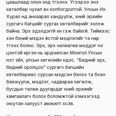
цаашлаад олон хүнд түгээнэ. Үүгээрээ энэ
хөтөлбөр чухал ач холбогдолтой. Улсын Их
Хурал үүнд анхаарал хандуулж, хүний эрхийн
сургагч багшийг сургах хөтөлбөрийг эхлүүлж
байна. Эрх эдэлдэггүй хүн гэж байхгүй. Тиймээс
хэн бүхний мэдэх ёстой мэдлэгийг та нар
түгээх болно. Эрх, эрх чөлөөгөө мэддэг үнэ
цэнтэй иргэн нь ардчилсан Монгол Улсын
үнэт зүйл, улсын хөгжлийн үндэс. “Бидний эрх,
бидний оролцоо” сургагч багшийн
хөтөлбөрөөс сурсан мэдсэн бүхнээ та бүхэн
баяжуулж, мэдлэг, чадвараа хөгжүүлж,
бусдын төлөө дуугардаг хүний эрхиийг
хамгаалагч болох боломжтой хэмээгээд
оюутан залууст амжилт хүсэв.