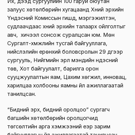
Их, дээд сургуулийн 100 гаруй оюутан
залуус хөтөлбөрийн хугацаанд Хүний эрхийн
Үндэсний Комиссын гишүүд, мэргэжилтэн,
судлаачдаас хүний эрхийн талаарх ойлголтыг
авч, хичээл сонсож суралцсан юм. Мөн
Сургалт-хүмүүжлийн тусгай байгууллага,
нийслэлийн ерөнхий боловсролын 29 дүгээр
сургууль, Нийгмийн эрүүл мэндийн үндэсний
төв, Хот байгуулалт, барилга орон
сууцжуулалтын яам, Цахим хөгжил, инновац,
харилцаа холбооны яамны үйл ажиллагаатай
танилцсан.
“Бидний эрх, бидний оролцоо” сургагч
багшийн хөтөлбөрийн оролцогчид
төгсөлтийн арга хэмжээний үеэр зарим
байгууллагын үйл ажиллагаатай танилцсан