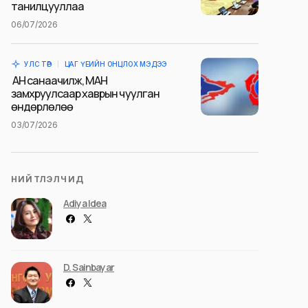
танилцууллаа
06/07/2026
УЛС ТӨР
ЦАГ ҮЕИЙН ОНЦЛОХ МЭДЭЭ
АН санаачилж, МАН
замхруулсаар хаврын чуулган
өндөрлөлөө
03/07/2026
НИЙТЛЭЛЧИД
Adiya Idea
D. Sainbayar