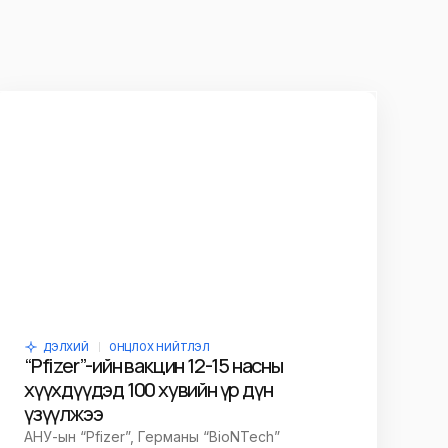
ДЭЛХИЙ
ОНЦЛОХ НИЙТЛЭЛ
“Pfizer”-ийн вакцин 12-15 насны
хүүхдүүдэд 100 хувийн үр дүн
үзүүлжээ
АНУ-ын “Pfizer”, Германы “BioNTech”