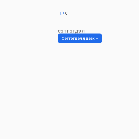
0
СЭТГЭГДЭЛ
Сэтгэгдэл үлдээх
Таны имэйл хаягийг нийтлэхгүй.
Шаардлагатай талбаруудыг
*
гэ
тэмдэглэсэн
Name
*
Сэтгэгдэл
*