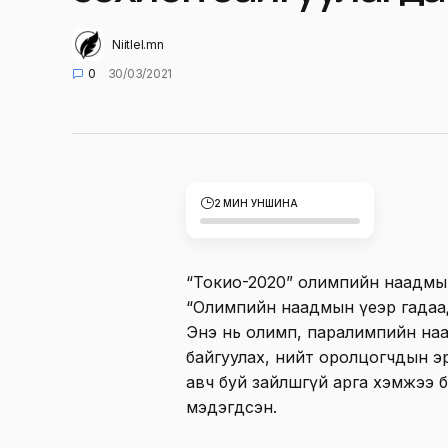
Niitlel.mn
0
30/03/2021
2 МИН УНШИНА
“Токио-2020” олимпийн наадмыг
“Олимпийн наадмын үеэр гадаад
Энэ нь олимп, паралимпийн на
байгуулах, нийт оролцогчдын э
авч буй зайлшгүй арга хэмжээ б
мэдэгдсэн.