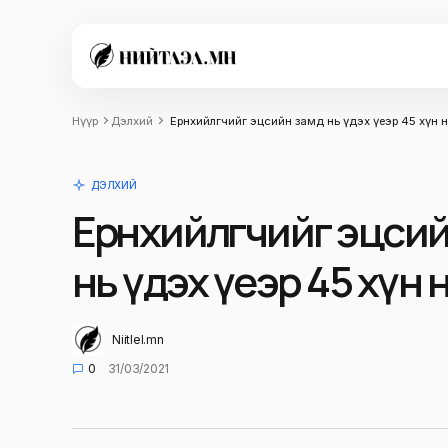
Нүүр
Дэлхий
Ерөнхийлөгчийг эцсийн замд нь үдэх үеэр 45 хүн 
ДЭЛХИЙ
Ерөнхийлөгчийг эцси
нь үдэх үеэр 45 хүн 
Niitlel.mn
0
31/03/2021