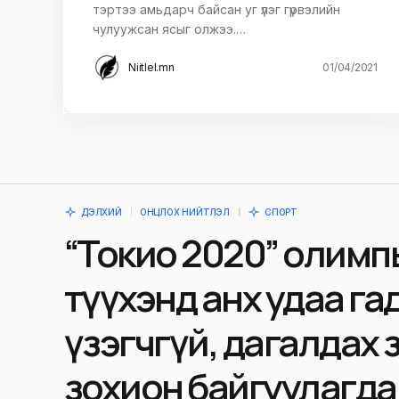
тэртээ амьдарч байсан уг үлэг гүрвэлийн
чулуужсан ясыг олжээ.…
Niitlel.mn
01/04/2021
ДЭЛХИЙ
ОНЦЛОХ НИЙТЛЭЛ
СПОРТ
“Токио 2020” олимп
түүхэнд анх удаа га
үзэгчгүй, дагалдах 
зохион байгуулагд