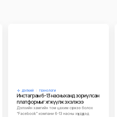
ДЭЛХИЙ
ТЕХНОЛОГИ
Инстаграм 6-13 насныханд зориулсан
платформыг хөгжүүлж эхэлжээ
Дэлхийн хамгийн том цахим сүлжээ болох
“Facebook” компани 6-13 насны хүүхдүүдэд