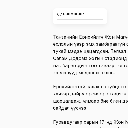
1 МИН УНШИНА
Танзанийн Ерөнхийлөгч Жон Маг
ёслолын үеэр эмх замбараагүй б
тухай мэдээ цацагдсан. Тэгвэл
Салам Додома хотын стадионд 
нас барагсдын тоо таваар тогто
хэвлэлүүд мэдээлж эхлэв.
Ерөнхийлөгчтэй салах ёс гүйцэтг
хүчээр дайрч орсноор стадион
шахцалдаж, улмаар бие биен дэ
байдал үүсчээ.
Гуравдугаар сарын 17-нд Жон М