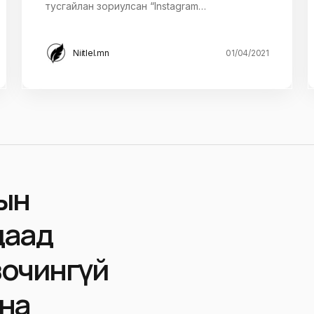
тусгайлан зориулсан “Instagram…
Niitlel.mn
01/04/2021
ын
даад
зочингүй
ана