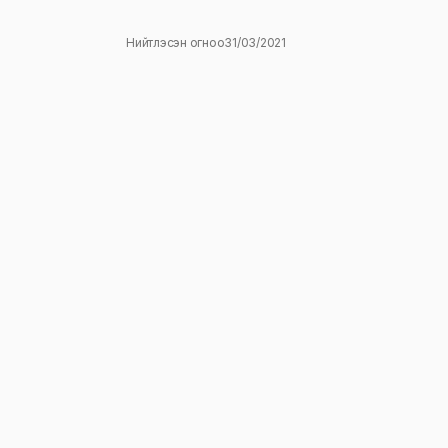
Нийтлэсэн огноо
31/03/2021
ж
E-mail
*