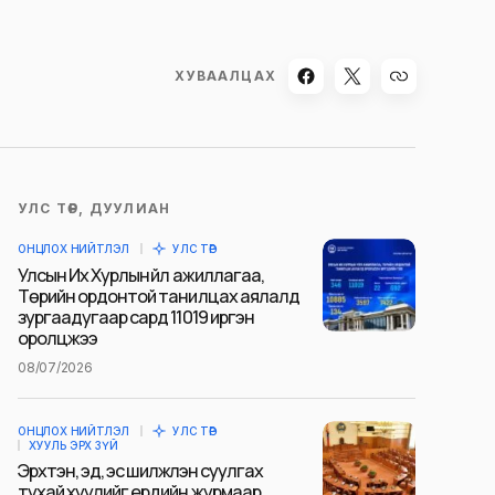
ХУВААЛЦАХ
УЛС ТӨР, ДУУЛИАН
ОНЦЛОХ НИЙТЛЭЛ
УЛС ТӨР
Улсын Их Хурлын үйл ажиллагаа,
Төрийн ордонтой танилцах аялалд
зургаадугаар сард 11019 иргэн
оролцжээ
08/07/2026
ОНЦЛОХ НИЙТЛЭЛ
УЛС ТӨР
ХУУЛЬ ЭРХ ЗҮЙ
Эрхтэн, эд, эс шилжүүлэн суулгах
тухай хуулийг ердийн журмаар