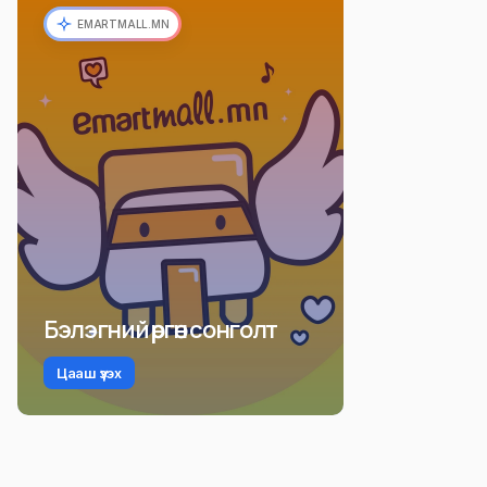
EMARTMALL.MN
Бэлэгний өргөн сонголт
Цааш үзэх