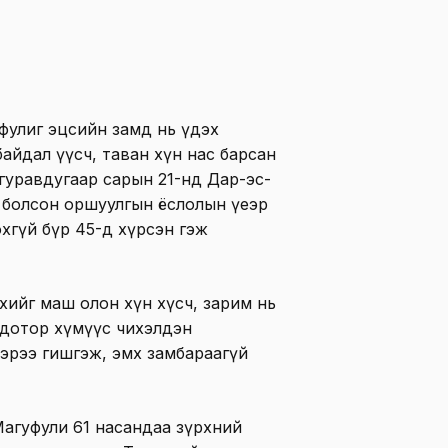
уфулиг эцсийн замд нь үдэх
айдал үүсч, таван хүн нас барсан
 гуравдугаар сарын 21-нд Дар-эс-
болсон оршуулгын ёслолын үеэр
хгүй бүр 45-д хүрсэн гэж
эхийг маш олон хүн хүсч, зарим нь
 дотор хүмүүс чихэлдэн
эрээ гишгэж, эмх замбараагүй
агуфули 61 насандаа зүрхний