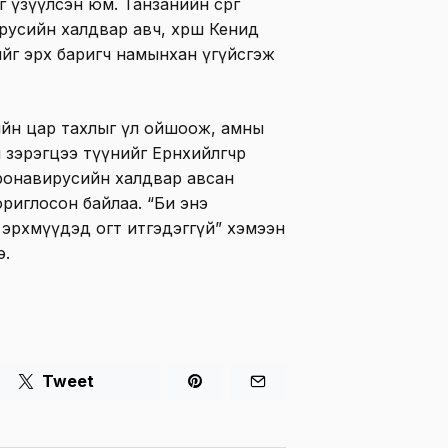
 үзүүлсэн юм. Танзанийн сөрөг
усийн халдвар авч, хөрш Кенид
йг эрх баригч намынхан үгүйсгэж
йн цар тахлыг үл ойшоож, амны
зэрэгцээ түүнийг Ерөнхийлөгчөөр
ронавирусийн халдвар авсан
риглосон байлаа. “Би энэ
эрхмүүдэд огт итгэдэггүй” хэмээн
э.
Tweet