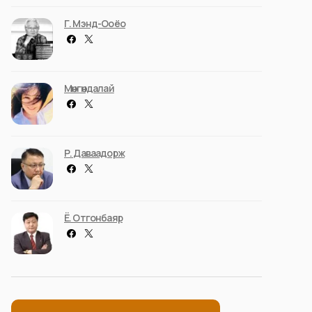
Г. Мэнд-Ооёо
Мөнгөндалай
Р. Даваадорж
Ё. Отгонбаяр