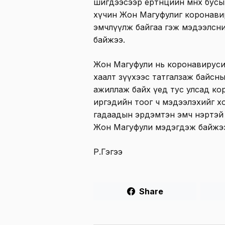
шигдээсээр ертөнцийн мөнх бусыг
хүчин Жон Магуфулиг коронавир
эмчлүүлж байгаа гэж мэдээлсни
байжээ.
Жон Магуфули нь коронавируси
хаалт зүүхээс татгалзаж байсны 
ажиллаж байх үед тус улсад ко
иргэдийн тоог ч мэдээлэхийг хо
гадаадын эрдэмтэн эмч нэртэй 
Жон Магуфули мэдэгдэж байжэ
Р.Гэгээ
Share