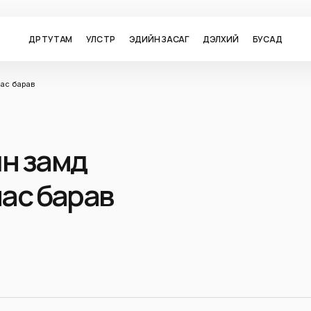
ӨДӨР ТУТАМ
УЛС ТӨР
ЭДИЙН ЗАСАГ
ДЭЛХИЙ
БУСАД
нас барав
йн замд
нас барав