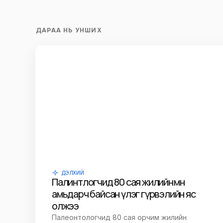
ДАРАА НЬ УНШИХ
ДЭЛХИЙ
Палинтлогчид 80 сая жилийн өмнө
амьдарч байсан үлэг гүрвэлийн яс
олжээ
Палеонтологчид 80 сая орчим жилийн