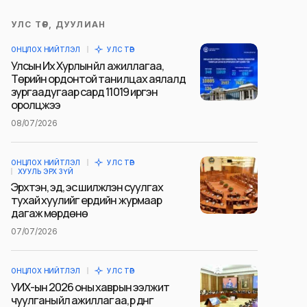
УЛС ТӨР, ДУУЛИАН
ОНЦЛОХ НИЙТЛЭЛ
УЛС ТӨР
Улсын Их Хурлын үйл ажиллагаа,
Төрийн ордонтой танилцах аялалд
зургаадугаар сард 11019 иргэн
оролцжээ
08/07/2026
ОНЦЛОХ НИЙТЛЭЛ
УЛС ТӨР
ХУУЛЬ ЭРХ ЗҮЙ
Эрхтэн, эд, эс шилжүүлэн суулгах
тухай хуулийг ердийн журмаар
дагаж мөрдөнө
07/07/2026
ОНЦЛОХ НИЙТЛЭЛ
УЛС ТӨР
УИХ-ын 2026 оны хаврын ээлжит
чуулганы үйл ажиллагаа, үр дүнг