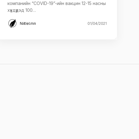
компанийн “COVID-19”-ийн вакцин 12-15 насны
хүүхдүүдэд 100…
Niitlel.mn
01/04/2021