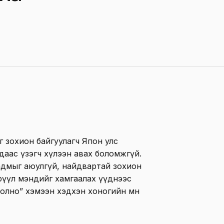
 зохион байгуулагч Япон улс
аас үзэгч хүлээн авах боломжгүй.
адмыг аюулгүй, найдвартай зохион
рүүл мэндийг хамгаалах үүднээс
олно” хэмээн хэдхэн хоногийн өмнө