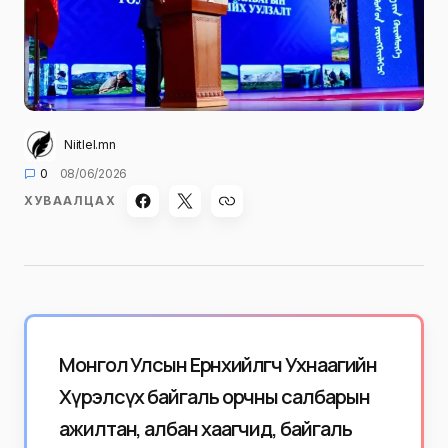
Niitlel.mn
0
08/06/2026
ХУВААЛЦАХ
Монгол Улсын Ерөнхийлөгч Ухнаагийн
Хүрэлсүх байгаль орчны салбарын
ажилтан, албан хаагчид, байгаль