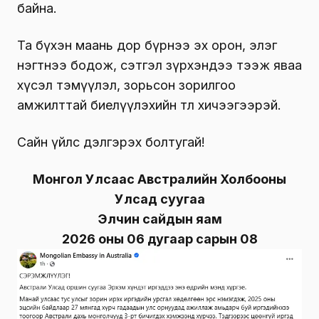
байна.
Та бүхэн маань дор бүрнээ эх орон, элэг
нэгтнээ бодож, сэтгэл зүрхэндээ тээж яваа
хүсэл тэмүүлэл, зорьсон зорилгоо
амжилттай биелүүлэхийн төлөө хичээгээрэй.
Сайн үйлс дэлгэрэх болтугай!
Монгол Улсаас Австралийн Холбооны
Улсад суугаа
Элчин сайдын яам
2026 оны 06 дугаар сарын 08