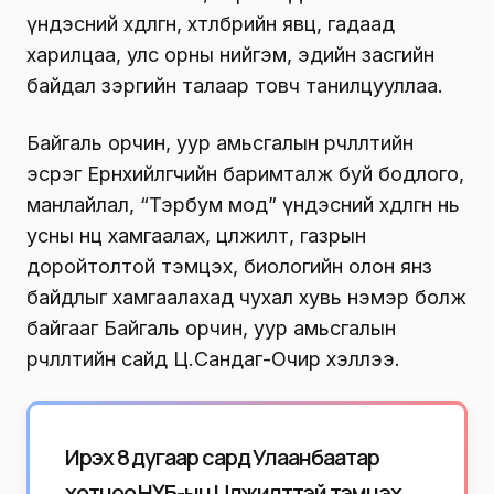
үндэсний хөдөлгөөн, хөтөлбөрийн явц, гадаад
харилцаа, улс орны нийгэм, эдийн засгийн
байдал зэргийн талаар товч танилцууллаа.
Байгаль орчин, уур амьсгалын өөрчлөлтийн
эсрэг Ерөнхийлөгчийн баримталж буй бодлого,
манлайлал, “Тэрбум мод” үндэсний хөдөлгөөн нь
усны нөөцөө хамгаалах, цөлжилт, газрын
доройтолтой тэмцэх, биологийн олон янз
байдлыг хамгаалахад чухал хувь нэмэр болж
байгааг Байгаль орчин, уур амьсгалын
өөрчлөлтийн сайд Ц.Сандаг-Очир хэллээ.
Ирэх 8 дугаар сард Улаанбаатар
хотноо НҮБ-ын Цөлжилттэй тэмцэх