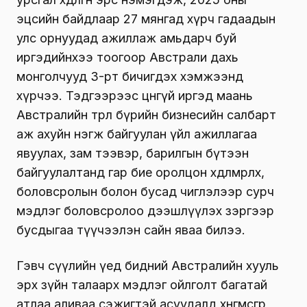
эцсийн байдлаар 27 мянгад хүрч гадаадын
улс орнуудад ажиллаж амьдарч буй
иргэдийнхээ тоогоор Австрали дахь
монголчууд 3-рт бичигдэх хэмжээнд
хүрчээ. Тэдгээрээс цөөнгүй иргэд маань
Австралийн төрөл бүрийн бизнесийн салбарт
аж ахуйн нэгж байгуулан үйл ажиллагаа
явуулах, зам тээвэр, барилгын бүтээн
байгуулалтанд гар бие оролцон хөдөлмөрлөх,
боловсролын болон бусад чиглэлээр сурч
мэдлэг боловсролоо дээшлүүлэх зэргээр
бусдыгаа түүчээлэн сайн яваа билээ.
Гэвч сүүлийн үед бидний Австралийн хууль
эрх зүйн талаарх мэдлэг ойлголт багатай
атлаа аливаа сэжигтэй асуудалд хөнгөмсгөөр