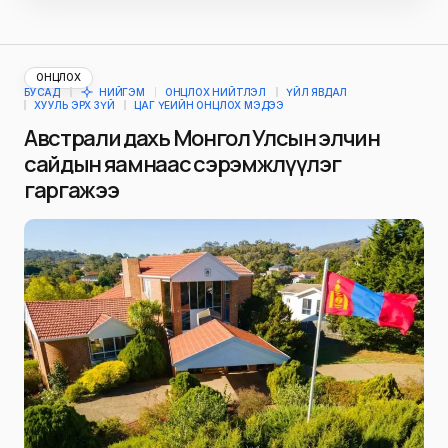
ОНЦЛОХ
БУСАД
НИЙГЭМ
ОНЦЛОХ НИЙТЛЭЛ
ҮЙЛ ЯВДАЛ
ХУУЛЬ ЭРХ ЗҮЙ
ЦАГ ҮЕИЙН ОНЦЛОХ МЭДЭЭ
Австрали дахь Монгол Улсын элчин
сайдын яамнаас сэрэмжлүүлэг
гаргажээ