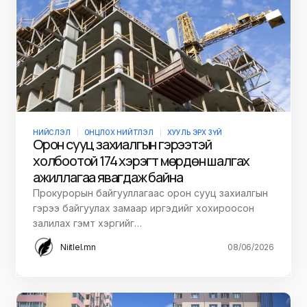
НИЙСЛЭЛ
ОНЦЛОХ НИЙТЛЭЛ
ХУУЛЬ ЭРХ ЗҮЙ
Орон сууц захиалгын гэрээтэй
холбоотой 174 хэрэгт мөрдөн шалгах
ажиллагаа явагдаж байна
Прокурорын байгууллагаас орон сууц захиалгын
гэрээ байгуулах замаар иргэдийг хохироосон
залилах гэмт хэргийг…
Niitlel.mn
08/06/2026