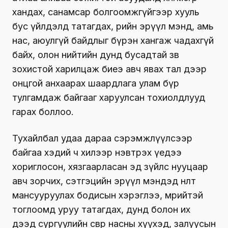
хандах, санамсар болгоомжгүйгээр хууль
бус үйлдэлд татагдах, өөрийн эрүүл мэнд, амь
нас, аюулгүй байдлыг бүрэн хангаж чадахгүй
байх, олон нийтийн дунд бусадтай зөв
зохистой харилцаж биеэ авч явах тал дээр
онцгой анхаарах шаардлага улам бүр
тулгамдаж байгааг харуулсан тохиолдлууд
гарах боллоо.
Тухайлбал удаа дараа сэрэмжлүүлсээр
байгаа хэдий ч хилээр нэвтрэх үедээ
хориглосон, хязгаарласан эд зүйлс нууцаар
авч зорчих, сэтгэцийн эрүүл мэндэд нөлөөт
мансууруулах бодисын хэрэглээ, мөрийтэй
тоглоомд уруу татагдах, дунд болон их
дээд сургуулийн өсвөр насны хүүхэд, залуусын