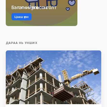
Бэлэгний өргөн сонголт
Цааш үзэх
ДАРАА НЬ УНШИХ