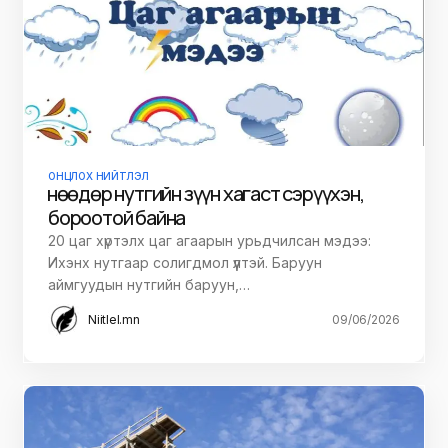
ОНЦЛОХ НИЙТЛЭЛ
Өнөөдөр нутгийн зүүн хагаст сэрүүхэн,
бороотой байна
20 цаг хүртэлх цаг агаарын урьдчилсан мэдээ:
Ихэнх нутгаар солигдмол үүлтэй. Баруун
аймгуудын нутгийн баруун,…
Niitlel.mn
09/06/2026