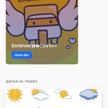
Бэлэгний өргөн сонголт
Цааш үзэх
ДАРАА НЬ УНШИХ