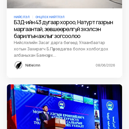
НИЙСЛЭЛ
ОНЦЛОХ НИЙТЛЭЛ
БЗД-ийн 43 дугаар хороо, Натурт газрын
маргаантай, зөвшөөрөлгүй эхэлсэн
барилгын ажлыг зогсоолоо
Нийслэлийн Засаг дарга бөгөөд Улаанбаатар
хотын Захирагч Б.Пүрэвдагва болон холбогдох
албаныхан Баянзүрх…
Niitlel.mn
08/06/2026