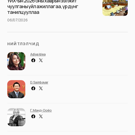
УИХ-ын 2026 оны хаврын ээлжит
чуулганы үйл ажиллагаа, үр дүнг
танилцууллаа
06/07/2026
НИЙТЛЭЛЧИД
Adiya Idea
D. Sainbayar
Г. Мэнд-Ооёо