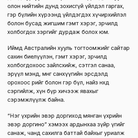
олон нийтийн дунд зохисгүй үйлдэл гаргах,
гэр бүлийн хүрээнд үйлдэгдэх хүчирхийлэл
болон бусад жигшим гэмт хэрэг, зөрчилд
холбогдох зэргийг дурдаж болох юм.
Иймд Австралийн хууль тогтоомжийг сайтар
сахин биелүүлэн, гэмт хэрэг, зөрчилд
холбогдохоос зайлсхийж, сэтгэл санаа,
эрүүл мэнд, мөнгө санхүүгийн эрсдэлд
орохоос өөрийгөө болон гэр бүл, найз нөхдөө
сэргийлж, хүн бүр хичээж явахыг
сэрэмжлүүлж байна.
“Нэг үхрийн эвэр доргиход мянган үхрийн
эвэр доргино” хэмээх ардынхаа зүйр үгийг
санаж, чанд сахилга баттай байхыг уриалж