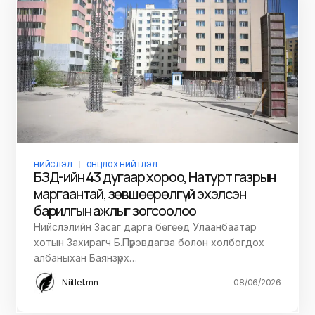
НИЙСЛЭЛ
ОНЦЛОХ НИЙТЛЭЛ
БЗД-ийн 43 дугаар хороо, Натурт газрын
маргаантай, зөвшөөрөлгүй эхэлсэн
барилгын ажлыг зогсоолоо
Нийслэлийн Засаг дарга бөгөөд Улаанбаатар
хотын Захирагч Б.Пүрэвдагва болон холбогдох
албаныхан Баянзүрх…
Niitlel.mn
08/06/2026