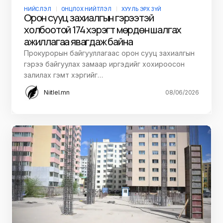
НИЙСЛЭЛ
ОНЦЛОХ НИЙТЛЭЛ
ХУУЛЬ ЭРХ ЗҮЙ
Орон сууц захиалгын гэрээтэй
холбоотой 174 хэрэгт мөрдөн шалгах
ажиллагаа явагдаж байна
Прокурорын байгууллагаас орон сууц захиалгын
гэрээ байгуулах замаар иргэдийг хохироосон
залилах гэмт хэргийг…
Niitlel.mn
08/06/2026