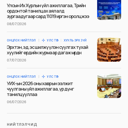
E-mail
*
Улсын Их Хурлын үйл ажиллагаа, Төрийн
ордонтой танилцах аялалд
зургаадугаар сард 11019 иргэн оролцжээ
08/07/2026
Сэтгэгдэл
*
ОНЦЛОХ НИЙТЛЭЛ
УЛС ТӨР
ХУУЛЬ ЭРХ ЗҮЙ
Эрхтэн, эд, эс шилжүүлэн суулгах тухай
хуулийг ердийн журмаар дагаж мөрдөнө
07/07/2026
Save my name and e-mail in this browser for the next
time I comment.
ОНЦЛОХ НИЙТЛЭЛ
УЛС ТӨР
Илгээх
УИХ-ын 2026 оны хаврын ээлжит
чуулганы үйл ажиллагаа, үр дүнг
танилцууллаа
06/07/2026
НИЙТЛЭЛЧИД