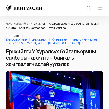
Нүүр
Ерөнхийлөгч
Ерөнхийлөгч У.Хүрэлсүх байгаль орчны салбарын
ажилтан, байгаль хамгаалагчидтай уулзлаа
ОНЦЛОХ
БАЙГАЛЬ ОРЧИН
ЕРӨНХИЙЛӨГЧ
НИЙГЭМ
ОНЦЛОХ НИЙТЛЭЛ
УЛС ТӨР
ҮЙЛ ЯВДАЛ
ЦАГ ҮЕИЙН ОНЦЛОХ МЭДЭЭ
Ерөнхийлөгч У.Хүрэлсүх байгаль орчны
салбарын ажилтан, байгаль
хамгаалагчидтай уулзлаа