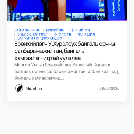
БАЙГАЛЬ ОРЧИН
ЕРӨНХИЙЛӨГЧ
НИЙГЭМ
ОНЦЛОХ НИЙТЛЭЛ
УЛС ТӨР
ҮЙЛ ЯВДАЛ
ЦАГ ҮЕИЙН ОНЦЛОХ МЭДЭЭ
Ерөнхийлөгч У.Хүрэлсүх байгаль орчны
салбарын ажилтан, байгаль
хамгаалагчидтай уулзлаа
Монгол Улсын Ерөнхийлөгч Ухнаагийн Хүрэлсүх
байгаль орчны салбарын ажилтан, албан хаагчид,
байгаль хамгаалагчид,…
Niitlel.mn
08/06/2026