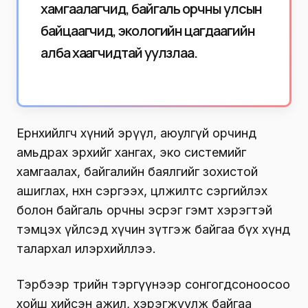
хамгаалагчид, байгаль орчны улсын
байцаагчид, экологийн цагдаагийн
алба хаагчидтай уулзлаа.
Ерөнхийлөгч хүний эрүүл, аюулгүй орчинд
амьдрах эрхийг хангах, эко системийг
хамгаалах, байгалийн баялгийг зохистой
ашиглах, нөхөн сэргээх, цөлжилтөөс сэргийлэх
болон байгаль орчны эсрэг гэмт хэрэгтэй
тэмцэх үйлсэд хүчин зүтгэж байгаа бүх хүнд
талархал илэрхийллээ.
Тэрбээр төрийн тэргүүнээр сонгогдсоноосоо
хойш хийсэн ажил, хэрэгжүүлж байгаа