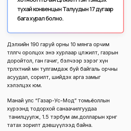
тухай конвенцын Талуудын 17 дугаар
бага хурал болно.
Дэлхийн 190 гаруй орны 10 мянга орчим
төлөөлөгч оролцох энэ хурлаар цөлжилт, газрын
доройтол, ган гачиг, бэлчээр зэрэг хүн
төрөлхтний өмнө тулгамдаж буй байгаль орчны
асуудал, сорилт, шийдэх арга замыг
хэлэлцэх юм.
Манай улс “Газар-Ус-Мод” томьёоллын
хүрээнд тодорхой санаачилгуудаа
танилцуулж, 1.5 тэрбум ам.долларын хөрөнгө
татах зорилт дэвшүүлээд байна.