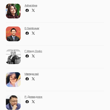
Adiya Idea
D. Sainbayar
Г. Мэнд-Ооёо
Мөнгөндалай
Р. Даваадорж