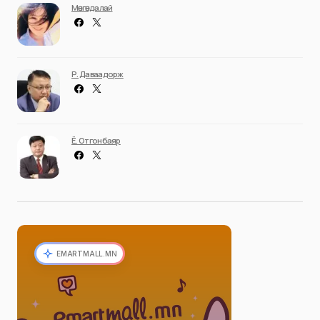
Мөнгөндалай
Р. Даваадорж
Ё. Отгонбаяр
EMARTMALL.MN