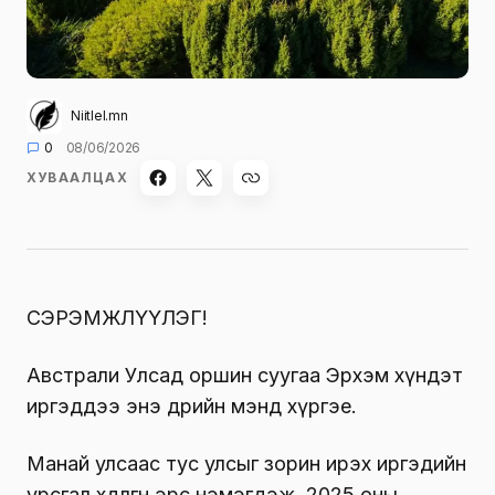
Niitlel.mn
0
08/06/2026
ХУВААЛЦАХ
СЭРЭМЖЛҮҮЛЭГ!
Австрали Улсад оршин суугаа Эрхэм хүндэт
иргэддээ энэ өдрийн мэнд хүргэе.
Манай улсаас тус улсыг зорин ирэх иргэдийн
урсгал хөдөлгөөн эрс нэмэгдэж, 2025 оны