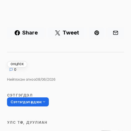
Share
Tweet
ОНЦЛОХ
0
Нийтлэсэн огноо
08/06/2026
СЭТГЭГДЭЛ
Сэтгэгдэл үлдээх
УЛС ТӨР, ДУУЛИАН
Таны имэйл хаягийг нийтлэхгүй.