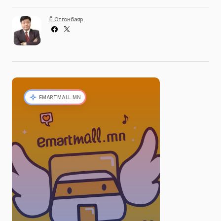
Ё. Отгонбаяр
EMARTMALL.MN