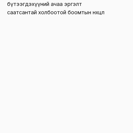
бүтээгдэхүүний ачаа эргэлт
саатсантай холбоотой боомтын нөхцөл
байдлыг сайжруулах, аж ахуйн нэгжүүдэд
тулгарч буй бэрхшээлийг хамтран шийдэх,
мэдээлэл солилцох цахим уулзалт хийлээ.
Эрээн хот руу орох, гарах авто тээврийн
хөдөлгөөнийг БНХАУ түр хугацаагаар хязгаарлаж,
гаалийн хашааны зохион байгуулалт, цар
тахлын халдвар хамгааллыг онцгой анхаарах
шаардлагатай болсон тул Замын-Үүд чөлөөт
бүсэд 800 гаруй тээврийн хэрэгслийн урт
дараалал үүсжээ.
Авто тээврийн үндэсний төвийн Замын-Үүд
салбарын дарга А.Хатансайханы хэлснээр