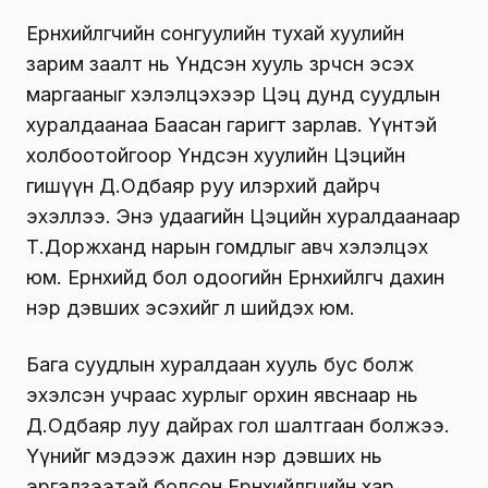
Ерөнхийлөгчийн сонгуулийн тухай хуулийн
зарим заалт нь Үндсэн хууль зөрчсөн эсэх
маргааныг хэлэлцэхээр Цэц дунд суудлын
хуралдаанаа Баасан гаригт зарлав. Үүнтэй
холбоотойгоор Үндсэн хуулийн Цэцийн
гишүүн Д.Одбаяр руу илэрхий дайрч
эхэллээ. Энэ удаагийн Цэцийн хуралдаанаар
Т.Доржханд нарын гомдлыг авч хэлэлцэх
юм. Ерөнхийдөө бол одоогийн Ерөнхийлөгч дахин
нэр дэвших эсэхийг л шийдэх юм.
Бага суудлын хуралдаан хууль бус болж
эхэлсэн учраас хурлыг орхин явснаар нь
Д.Одбаяр луу дайрах гол шалтгаан болжээ.
Үүнийг мэдээж дахин нэр дэвших нь
эргэлзээтэй болсон Ерөнхийлөгчийн хар