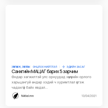
ЗӨВЛӨМЖ, ЗӨВЛӨГӨӨ
ОНЦЛОХ НИЙТЛЭЛ
ЭДИЙН ЗАСАГ
Санхүүгийн МАЦАГ барих 5 зарчим
Өндөр хөгжилтэй улс орнуудад хүмүүсийн орлого
харьцангуй өндөр хэдий ч хуримтлал үүсгэж
чадахгүй байх явдал…
Niitlel.mn
13/04/2021