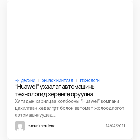
ДЭЛХИЙ
ОНЦЛОХ НИЙТЛЭЛ
ТЕХНОЛОГИ
“Huawei” ухаалаг автомашины
технологид хөрөнгө оруулна
Хятадын харилцаа холбооны “Huawei” компани
цахилгаан хөдөлгүүрт болон автомат жолоодлогот
автомашинуудад…
e.munkherdene
14/04/2021