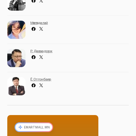
Мөнгөндалай
Р. Даваадорж
Ё. Отгонбаяр
EMARTMALL.MN