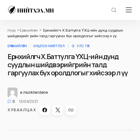
Нүүр
Ерөнхийлөгч
Ерөнхийлөгч Х.Баттулга ҮХЦ-ийн дунд суудлын
шийдвэрийг өөрийн талд гаргуулах бүх оролдлогыг хийсээр л үү
ЕРӨНХИЙЛӨГЧ
ОНЦЛОХ НИЙТЛЭЛ
УЛС ТӨР
Ерөнхийлөгч Х.Баттулга ҮХЦ-ийн дунд
суудлын шийдвэрийг өөрийн талд
гаргуулах бүх оролдлогыг хийсээр л үү
e.munkherdene
0
13/04/2021
ХУВААЛЦАХ