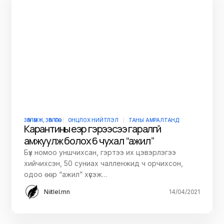
ЗӨВЛӨМЖ, ЗӨВЛӨГӨӨ
ОНЦЛОХ НИЙТЛЭЛ
ТАНЫ АМРАЛТАНД
Карантины үеэр гэрээсээ гаралгүй
амжуулж болох 6 чухал “ажил”
Бүх номоо уншчихсан, гэртээ их цэвэрлэгээ
хийчихсэн, 50 суниах чалленжид ч орчихсон,
одоо өөр “ажил” хүсэж…
Niitlel.mn
14/04/2021