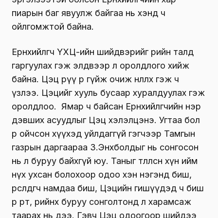
пиарын баг явуулж байгаа нь хэнд ч
ойлгомжтой байна.
Ерөнхийлөгч ҮХЦ-ийн шийдвэрийг өөрийн талд
гаргуулах гэж элдвээр л оролдлого хийж
байна. Цэц рүү өөрөө гүйж очиж нөлөөлөх гэж ч
үзлээ. Цэцийг хууль бусаар хуралдуулах гэж
оролдлоо. Ямар ч байсан Ерөнхийлөгчийн нэр
дэвших асуудлыг Цэц хэлэлцэнэ. Угтаа бол
өөрөө ойчсон хүүхэд уйлдаггүй гэгчээр Тамгын
газрын даргаараа З.Энхболдыг нь сонгосон
нь л буруу байхгүй юу. Таныг төлөөлсөн хүн ийм
нүх ухсан болохоор одоо хэн нэгэнд биш,
өрсөлдөгч намдаа биш, Цэцийн гишүүдэд ч биш
өөрөө өөртөө, өөрийнхөө буруу сонголтонд л харамсаж
таарах нь дээ. Гэвч Цэц одоогоор шийдээ