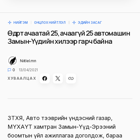
НИЙГЭМ
ОНЦЛОХ НИЙТЛЭЛ
ЭДИЙН ЗАСАГ
Өдөрт ачаатай 25, ачаагүй 25 автомашин
Замын-Үүдийн хилээр гарч байна
Niitlel.mn
0
13/04/2021
ХУВААЛЦАХ
ЗТХЯ, Авто тээврийн үндэсний газар,
МҮХАҮТ хамтран Замын-Үүд-Эрээний
боомтын үйл ажиллагаа доголдож, бараа