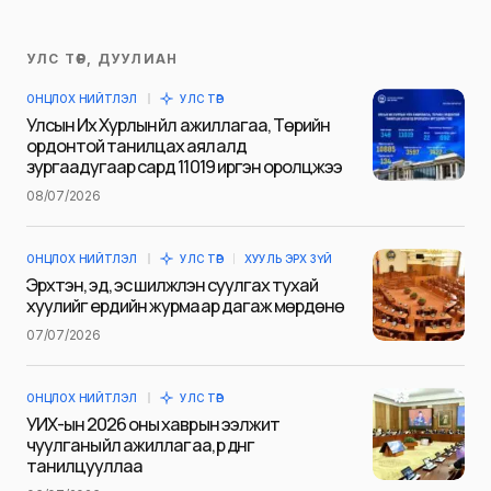
УЛС ТӨР, ДУУЛИАН
Таны имэйл хаягийг нийтлэхгүй.
ОНЦЛОХ НИЙТЛЭЛ
УЛС ТӨР
Шаардлагатай талбаруудыг
*
гэж
Улсын Их Хурлын үйл ажиллагаа, Төрийн
тэмдэглэсэн
ордонтой танилцах аялалд
зургаадугаар сард 11019 иргэн оролцжээ
Name
*
08/07/2026
ОНЦЛОХ НИЙТЛЭЛ
УЛС ТӨР
ХУУЛЬ ЭРХ ЗҮЙ
E-mail
*
Эрхтэн, эд, эс шилжүүлэн суулгах тухай
хуулийг ердийн журмаар дагаж мөрдөнө
07/07/2026
Сэтгэгдэл
*
ОНЦЛОХ НИЙТЛЭЛ
УЛС ТӨР
УИХ-ын 2026 оны хаврын ээлжит
чуулганы үйл ажиллагаа, үр дүнг
танилцууллаа