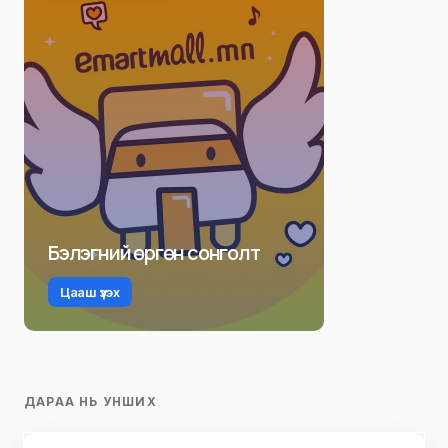
Бэлэгний өргөн сонголт
Цааш үзэх
ДАРАА НЬ УНШИХ