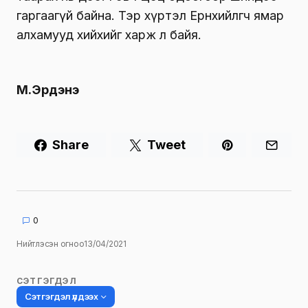
гаргаагүй байна. Тэр хүртэл Ерөнхийлөгч ямар
алхамууд хийхийг харж л байя.
М.Эрдэнэ
Share
Tweet
0
Нийтлэсэн огноо
13/04/2021
СЭТГЭГДЭЛ
Сэтгэгдэл үлдээх