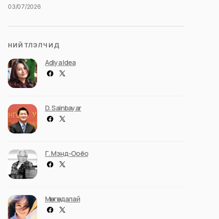
03/07/2026
НИЙТЛЭЛЧИД
Adiya Idea
D. Sainbayar
Г. Мэнд-Ооёо
Мөнгөндалай