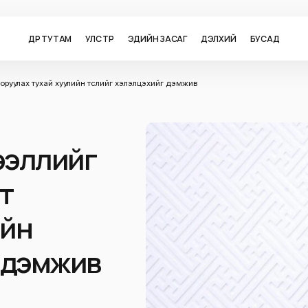
ӨДӨР ТУТАМ
УЛС ТӨР
ЭДИЙН ЗАСАГ
ДЭЛХИЙ
БУСАД
т оруулах тухай хуулийн төслийг хэлэлцэхийг дэмжив
ээллийг
лт
ийн
г дэмжив