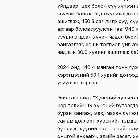
үйлдвэр, цех болон сүү хүлээн а
явуулж байгаа бөгөөд суурилагдс
ашиглаж, 150.3 сая литр сүү, с
аргаар боловсруулсан гэв. 940 
суурилагдсан хүчин чадал бүхи
байгаагаас ес нь тогтмол үйл а
чадлын 30.0 хувийг ашиглаж бай
2024 онд 148.4 мянган тонн гу
хэрэгцээний 59.1 хувийг дотоо
үзүүлэлт гарлаа.
Энэ ташрамд “Хүнсний хувьсгал” 
нэр төрлийн 19 хүнсний бүтээг
бүрэн хангаж, мах, махан бүтэ
сая ам.долларт хүрснийг тэмдэ
бүтээгдэхүүний нэр, төрлийг нэ
онцгой анхаарч, эдийн засаг, х