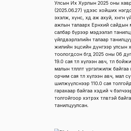
Улсын Их Хурлын 2025 оны хавры
(2025.06.27) үдээс хойших нэгд
эхэлж, хүнс, хөдөө аж ахуй, хөнг
ажлын талаарх Ерөнхий сайдын 
салбар бүрээр мэдээлэл танилцуу
үйлдвэрлэлийн талаар танилцу
жилийн эцсийн дүнгээр улсын х
тоологдсон бөгөөд 2025 оны 06 д
19.0 сая төл хүлээн авч, төл бой
малын төллөлт үргэлжилж байгаа гэ
орчим сая төл хүлээн авч, мал с
шилжүүлснээр 110.0 сая толгойд 
гарахаар байгаа хэдий ч бэлчээ
толгойгоор хэтрэх төлөвтэй бай
танилцуулсан.