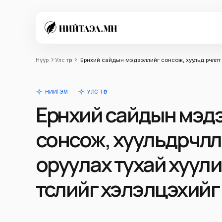
Нүүр
Улс төр
Ерөнхий сайдын мэдээллийг сонсож, хуульд өөрчлөл
НИЙГЭМ
УЛС ТӨР
Ерөнхий сайдын мэд
сонсож, хуульд өөрчлө
оруулах тухай хуул
төслийг хэлэлцэхий