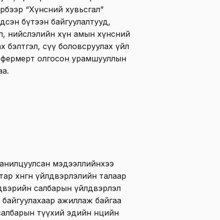
эрбээр “Хүнсний хувьсгал”
йгдсэн бүтээн байгуулалтууд,
өл, нийслэлийн хүн амын хүнсний
ах бэлтгэл, сүү боловсруулах үйл
 фермерт олгосон урамшууллын
аа.
танилцуулсан мэдээллийнхээ
атар хөнгөн үйлдвэрлэлийн талаар
үйлдвэрийн салбарын үйлдвэрлэл
 байгуулахаар ажиллаж байгаа
салбарын түүхий эдийн нөөцийн