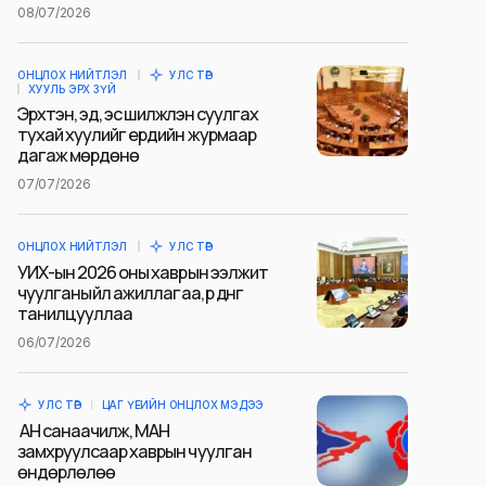
08/07/2026
ОНЦЛОХ НИЙТЛЭЛ
УЛС ТӨР
ХУУЛЬ ЭРХ ЗҮЙ
Эрхтэн, эд, эс шилжүүлэн суулгах
тухай хуулийг ердийн журмаар
дагаж мөрдөнө
07/07/2026
ОНЦЛОХ НИЙТЛЭЛ
УЛС ТӨР
УИХ-ын 2026 оны хаврын ээлжит
чуулганы үйл ажиллагаа, үр дүнг
танилцууллаа
06/07/2026
УЛС ТӨР
ЦАГ ҮЕИЙН ОНЦЛОХ МЭДЭЭ
АН санаачилж, МАН
замхруулсаар хаврын чуулган
өндөрлөлөө