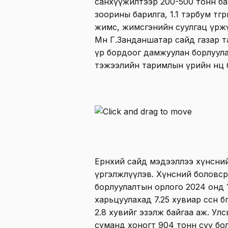
санхүүжилтээр 200-500 тонн ба
зоорины барилга, 1.1 тэрбум төг
жимс, жимсгэнийн суулгац үржү
Мөн Г.Занданшатар сайд газар та
үр бордоог дамжуулан борлуула
тэжээлийн таримлын үрийн нөөц
Ерөнхий сайд мэдээллээ хүнсни
үргэлжлүүлэв. Хүнсний боловс
борлуулалтын орлого 2024 онд 10.
харьцуулахад 7.25 хувиар өссөн б
2.8 хувийг эзэлж байгаа аж. Ул
суманд хоногт 904 тонн сүү бо