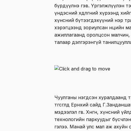
бүрдүүлнэ гэв. Үргэлжлүүлэн т
үндэсний хөдөлгөөний хүрээнд хи
хүнсний бүтээгдэхүүний нэр төр
хэрэгцээнд зориулсан нөөцийн м
ажиллагаанд оролцсон малчин,
талаар дэлгэрэнгүй танилцуулл
Чуулганы нэгдсэн хуралдаанд 
төгсгөлд Ерөнхий сайд Г.Занданш
мэдээлэл өгөв. Хөнгөн, хүнсний 
технологийн паркуудыг бүсчлэн
гэлээ. Манай улс мал аж ахуйн 