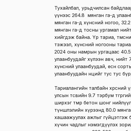
Тухайлбал, урьдчилсан байдлаар
үүнээс 264.8 мянган га-д улаанбу
мянган га-д хүнсний ногоо, 32.2
мянган га-д тосны ургамал нийт
хийгдэж байна. Үр тариа, төмсн
тэжээл, хүнсний ногооны тариа
2024 оны намрын ургацаас 40.5
улаанбуудайг хүлээн авч, нийт 7
хүнсний улаанбуудай, есөн сорт
улаанбуудайн нөөцийг тус тус бү
Тариалангийн талбайн хөрсний 
улсын төсвийн 9.7 тэрбум төгрөгий
ширхэг төмөр бетон шонг нийлүү
түншлэлийн хүрээнд 80.0 мянга
хашаажуулах ажлыг гүйцэтгэж бай
хүчин чадлыг нэмэгдүүлэх зорилг