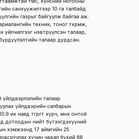
гтаамжтай төмс, хүнсний ногооны
рөгийн санхүүжилтээр 10 га талбайд
үлгийн газрыг байгуулж байгаа аж.
риалангийн техник, тоног төхөөрөмж,
х үйлчилгээг нэвтрүүлсэн талаар,
 бүрдүүлэлтийн талаар дурдсан.
й үйлдвэрлэлийн талаар
руулах үйлдвэрийн салбарын
9 их наяд төгрөгт хүрч, өмнөх онтой
өгөөд дотоодын нийт бүтээгдэхүүний
сын хэмжээнд 17 аймгийн 25
ловсруулах хүчин чадал бүхий 88