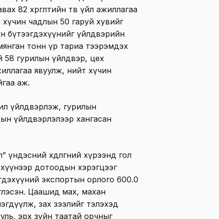
вах 82 хөргөлтийн төв үйл ажиллагаа
ан хүчин чадлын 50 гаруй хувийг
үүн бүтээгдэхүүнийг үйлдвэрийн
мянган тонн үр тариа тээрэмдэх
й 58 гурилын үйлдвэр, цех
жиллагаа явуулж, нийт хүчин
гаа аж.
рил үйлдвэрлэж, гурилын
дын үйлдвэрлэлээр хангасан
үндэсний хөдөлгөөний хүрээнд гол
дэхүүнээр дотоодын хэрэгцээг
эгдэхүүний экспортын орлого 600.0
глэсэн. Цаашид мах, махан
мэгдүүлж, зах зээлийг тэлэхэд
ууль, эрх зүйн таатай орчныг