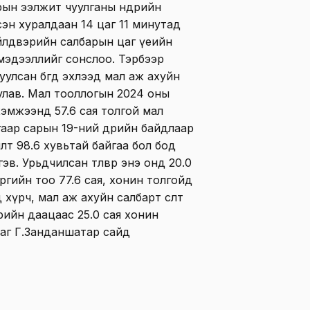
н ээлжит чуулганы өнөөдрийн
сэн хуралдаан 14 цаг 11 минутад
өн үйлдвэрийн салбарын цаг үеийн
мэдээллийг сонслоо. Тэрбээр
лсан бөгөөд эхлээд мал аж ахуйн
улав. Мал тооллогын 2024 оны
эмжээнд 57.6 сая толгой мал
угаар сарын 19-ний өдрийн байдлаар
жилт 98.6 хувьтай байгаа бол бод
в. Урьдчилсан төлөвөөр энэ онд 20.0
үргийн тоо 77.6 сая, хонин толгойд
хүрч, мал аж ахуйн салбарт өсөлт
рийн даацаас 25.0 сая хонин
гааг Г.Занданшатар сайд