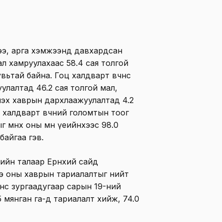
ээ, арга хэмжээнд давхардсан
ал хамруулахаас 58.4 сая толгой
вьтай байна. Гоц халдварт өвчнөөс
улалтад 46.2 сая толгой мал,
йлэх хаврын дархлаажуулалтад 4.2
 халдварт өвчний голомтын тоог
 өмнөх оны мөн үеийнхээс 98.0
байгаа гэв.
ийн талаар Ерөнхий сайд
э оны хаврын тариалалтыг нийт
снөөс зургаадугаар сарын 19-ний
 мянган га-д тариалалт хийж, 74.0