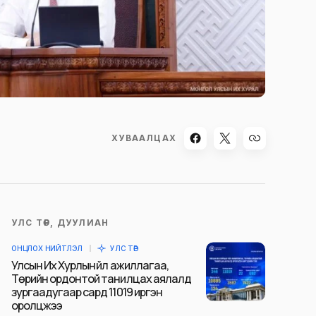
ХУВААЛЦАХ
УЛС ТӨР, ДУУЛИАН
ОНЦЛОХ НИЙТЛЭЛ
УЛС ТӨР
Улсын Их Хурлын үйл ажиллагаа,
Төрийн ордонтой танилцах аялалд
зургаадугаар сард 11019 иргэн
оролцжээ