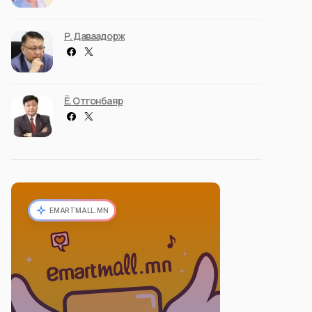
Р. Даваадорж
Ё. Отгонбаяр
EMARTMALL.MN