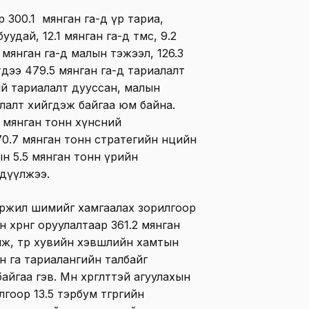
 300.1 мянган га-д үр тариа,
удай, 12.1 мянган га-д төмс, 9.2
 мянган га-д малын тэжээл, 126.3
дээ 479.5 мянган га-д тариалалт
ий тариалалт дууссан, малын
лалт хийгдэж байгаа юм байна.
 мянган тонн хүнсний
0.7 мянган тонн стратегийн нөөцийн
ын 5.5 мянган тонн үрийн
рдүүлжээ.
үржил шимийг хамгаалах зорилгоор
н хөрөнгө оруулалтаар 361.2 мянган
лж, төр хувийн хэвшлийн хамтын
н га тариалангийн талбайг
гаа гэв. Мөн хөргөлттэй агуулахын
оор 13.5 тэрбум төгрөгийн