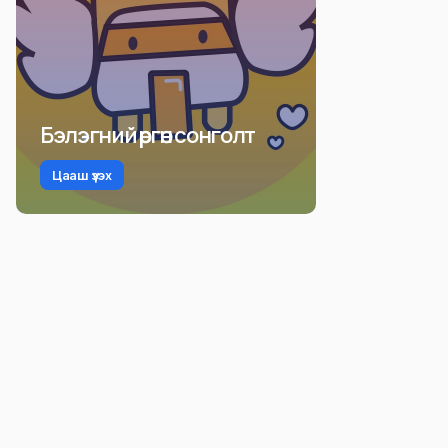
Бэлэгний өргөн сонголт
Цааш үзэх