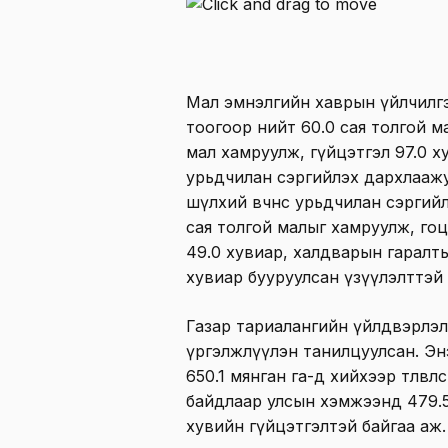
Мал эмнэлгийн хаврын үйлчилг
тоогоор нийт 60.0 сая толгой м
мал хамруулж, гүйцэтгэл 97.0 ху
урьдчилан сэргийлэх дархлаажу
шүлхий өвчнөөс урьдчилан сэрги
сая толгой малыг хамруулж, гоц
49.0 хувиар, халдварын гаралтыг
хувиар бууруулсан үзүүлэлттэй 
Газар тариалангийн үйлдвэрлэл
үргэлжлүүлэн танилцуулсан. Эн
650.1 мянган га-д хийхээр төлөвлө
байдлаар улсын хэмжээнд 479.5
хувийн гүйцэтгэлтэй байгаа аж.