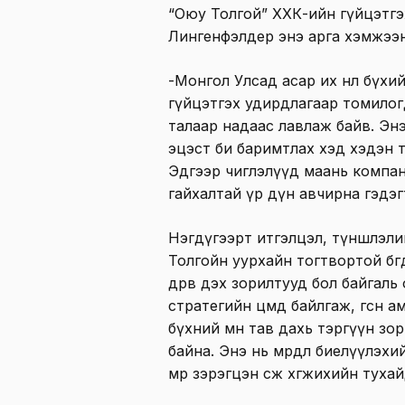
“Оюу Толгой” ХХК-ийн гүйцэтгэ
Лингенфэлдер энэ арга хэмжээн
-Монгол Улсад асар их нөлөө бү
гүйцэтгэх удирдлагаар томилог
талаар надаас лавлаж байв. Эн
эцэст би баримтлах хэд хэдэн 
Эдгээр чиглэлүүд маань компан
гайхалтай үр дүн авчирна гэдэг
Нэгдүгээрт итгэлцэл, түншлэли
Толгойн уурхайн тогтвортой бөгө
дөрөв дэх зорилтууд бол байгал
стратегийн цөмд байлгаж, өгсөн а
бүхний өмнө тав дахь тэргүүн з
байна. Энэ нь мөрөөдлөө биелүүлэ
мөр зэрэгцэн өсөж хөгжихийн туха