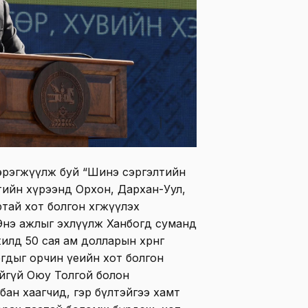
хэрэгжүүлж буй “Шинэ сэргэлтийн
лтийн хүрээнд Орхон, Дархан-Уул,
тай хот болгон хөгжүүлэх
Энэ ажлыг эхлүүлж Ханбогд суманд
жилд 50 сая ам долларын хөрөнгө
огдыг орчин үеийн хот болгон
ийгүй Оюу Толгой болон
бан хаагчид, гэр бүлтэйгээ хамт