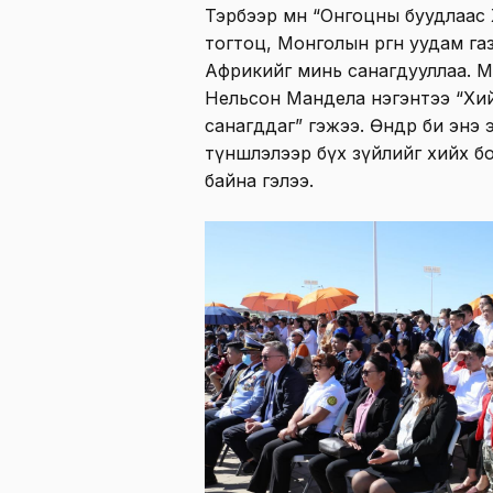
Тэрбээр мөн “Онгоцны буудлаас
тогтоц, Монголын өргөн уудам газ
Африкийг минь санагдууллаа. Ма
Нельсон Мандела нэгэнтээ “Хий
санагддаг” гэжээ. Өнөөдөр би энэ 
түншлэлээр бүх зүйлийг хийх б
байна гэлээ.