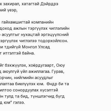
х захирал, хатагтай Дэйрдрэ
ий үеэр,
хий гайхамшигтай компанийн
доход ажлын тэргүүлэх чиглэлийн
э асуултыг нухацтай эргэцүүлсний
тэргүүлэх чиглэлээ тодорхойлсон.
и төдийгүй Монгол Улсад
т итгэлтэй байна.
йг бэхжүүлэх, хоёрдугаарт, Оюу
өд аюулгүй үйл ажиллагаа. Гурав,
ь орчин, нийгмийн асуудлыг
млалтаа биелүүлэх юм. Өнөөдөр би та
орилтоо сонордуулах хүсэлтэй
хийн тулд та бид, түншлэгчид бүгд
йд юм” гэлээ.