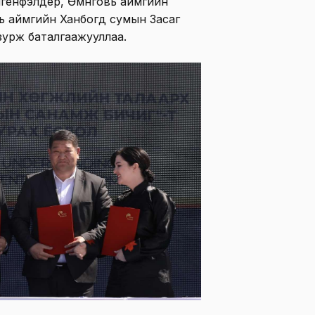
генфэлдер, Өмнөговь аймгийн
вь аймгийн Ханбогд сумын Засаг
зурж баталгаажууллаа.