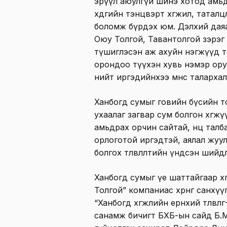
эрүүл аюулгүй шинэ хотод амь
хөдөөгийн тэнцвэрт хөгжил, тата
боломж бүрдэх юм. Дэлхий даяа
Оюу Толгой, Тавантолгой зэрэг
түшиглэсэн аж ахуйн нэгжүүд т
орондоо түүхэн хувь нэмэр ор
нийт иргэдийнхээ өмнөөс таларха
Ханбогд сумыг говийн бүсийн т
ухаалаг загвар сум болгон хөгжү
амьдрах орчин сайтай, нөөц тал
орлоготой иргэдтэй, аялал жуулч
болгох төлөвлөлтийн үндсэн шийдл
Ханбогд сумыг үе шаттайгаар х
Толгой” компаниас хөрөнгө санх
“Ханбогд хөгжлийн ерөнхий төлөвл
санамж бичигт БХБ-ын сайд Б.М