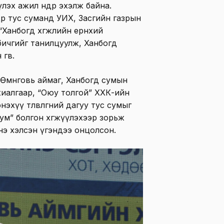
лэх ажил өнөөдөр эхэлж байна.
дөр тус суманд УИХ, Засгийн газрын
Ханбогд хөгжлийн ерөнхий
имт бичгийг танилцуулж, Ханбогд
гөв.
 Өмнөговь аймаг, Ханбогд сумын
хиалгаар, “Оюу толгой” ХХК-ийн
хүү төлөвлөгөөний дагуу тус сумыг
сум” болгон хөгжүүлэхээр зорьж
нэ хэлсэн үгэндээ онцолсон.