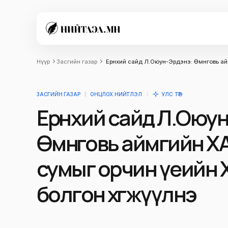
Нүүр
Засгийн газар
Ерөнхий сайд Л.Оюун-Эрдэнэ: Өмнөговь а
ЗАСГИЙН ГАЗАР
ОНЦЛОХ НИЙТЛЭЛ
УЛС ТӨР
Ерөнхий сайд Л.Оюу
Өмнөговь аймгийн 
сумыг орчин үеийн 
болгон хөгжүүлнэ