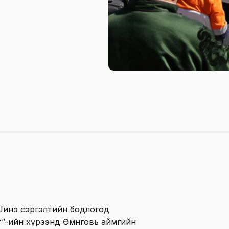
Шинэ сэргэлтийн бодлогод
элт”-ийн хүрээнд Өмнөговь аймгийн