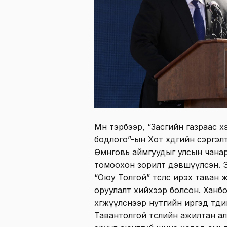
Мөн тэрбээр, “Засгийн газраас 
бодлого”-ын Хот хөдөөгийн сэргэ
Өмнөговь аймгуудыг улсын чанар
томоохон зорилт дэвшүүлсэн. 
“Оюу Толгой” төслөөс ирэх таван 
оруулалт хийхээр болсон. Ханб
хөгжүүлснээр нутгийн иргэд төд
Тавантолгой төслийн ажилтан ал