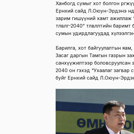
Ханбогд сумыг хот болгон өргөжүү
Ерөнхий сайд Л.Оюун-Эрдэнэ өнөө
зарим гишүүний хамт ажиллаж “
төлөвлөгөө-2040” төлөвлөлтийн бар
сумын удирдлагуудад хүлээлгэн ө
Барилга, хот байгуулалтын яам,
Засаг даргын Тамгын газрын за
санхүүжилтээр боловсруулсан энэ
2040 он гэхэд “Ухаалаг загвар 
буйг Ерөнхий сайд Л.Оюун-Эрдэ