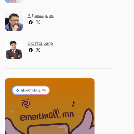
Р. Даваадорж
Ё. Отгонбаяр
EMARTMALL.MN