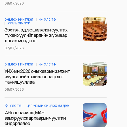
08/07/2026
ОНЦЛОХ НИЙТЛЭЛ
УЛС ТӨР
ХУУЛЬ ЭРХ ЗҮЙ
Эрхтэн, эд, эс шилжүүлэн суулгах
тухай хуулийг ердийн журмаар
дагаж мөрдөнө
07/07/2026
ОНЦЛОХ НИЙТЛЭЛ
УЛС ТӨР
УИХ-ын 2026 оны хаврын ээлжит
чуулганы үйл ажиллагаа, үр дүнг
танилцууллаа
06/07/2026
УЛС ТӨР
ЦАГ ҮЕИЙН ОНЦЛОХ МЭДЭЭ
АН санаачилж, МАН
замхруулсаар хаврын чуулган
өндөрлөлөө