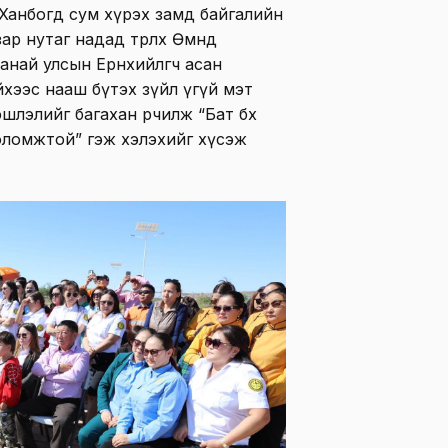
 Ханбогд сум хүрэх замд байгалийн
ар нутаг надад төрөлх Өмнөд
най улсын Ерөнхийлөгч асан
хээс нааш бүтэх зүйл үгүй мэт
эшлэлийг багахан өөрчилж “Бат бөх
оломжтой” гэж хэлэхийг хүсэж