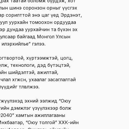
драх таатай боломж бүрдэж, хот
лцлын шинэ соронзон орныг үүсгэх
р сорилттой энэ цаг үед Эрдэнэт,
 уул уурхайн томоохон ордуудаа
эр дундаа уурхайчин та бүхэн эх
уулсаар байгаад Монгол Улсын
л илэрхийлье” гэлээ.
огтвортой, хүртээмжтэй, цогц,
үлж, технологи, дэд бүтэцтэй,
байн шийдэлтэй, ажилтай,
лал хөгжсөн, ухаалаг засаглалтай
үүдийг төлөвлөжээ.
өгжүүлэхэд эхний ээлжид “Оюу
үүгийн дэмжлэг үзүүлэхээр болж
өгөө-2040” хамтын ажиллагааны
өнхбаатар, “Оюу толгой” ХХК-ийн