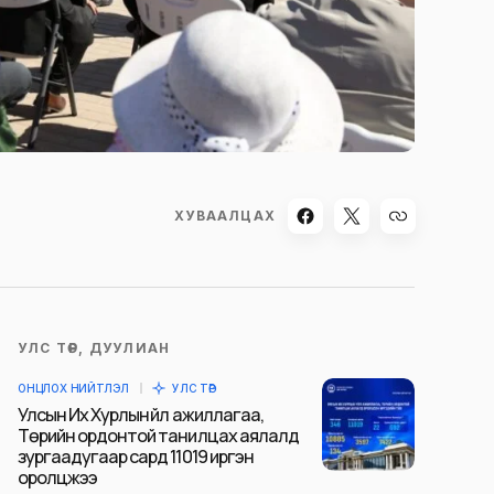
ХУВААЛЦАХ
УЛС ТӨР, ДУУЛИАН
ОНЦЛОХ НИЙТЛЭЛ
УЛС ТӨР
Улсын Их Хурлын үйл ажиллагаа,
Төрийн ордонтой танилцах аялалд
зургаадугаар сард 11019 иргэн
оролцжээ