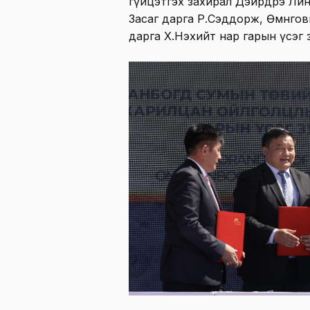
гүйцэтгэх захирал Дэйрдрэ Лин
Засаг дарга Р.Сэддорж, Өмнөго
дарга Х.Нэхийт нар гарын үсэг 