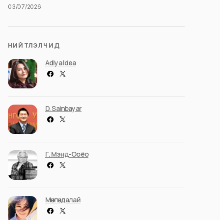
03/07/2026
НИЙТЛЭЛЧИД
Adiya Idea
D. Sainbayar
Г. Мэнд-Ооёо
Мөнгөндалай