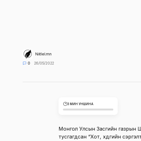
Niitlel.mn
0
26/05/2022
3 МИН УНШИНА
Монгол Улсын Засгийн газрын 
тусгагдсан “Хот, хөдөөгийн сэрг