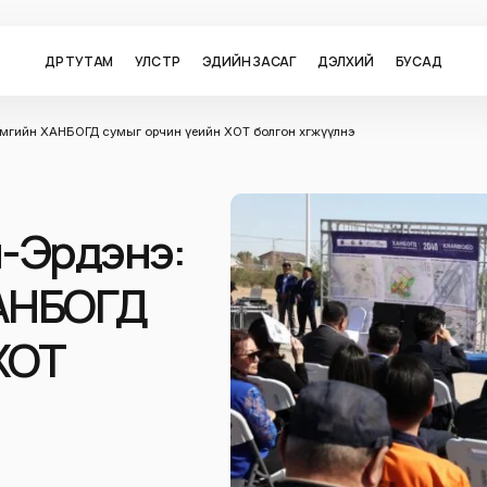
ӨДӨР ТУТАМ
УЛС ТӨР
ЭДИЙН ЗАСАГ
ДЭЛХИЙ
БУСАД
ймгийн ХАНБОГД сумыг орчин үеийн ХОТ болгон хөгжүүлнэ
н-Эрдэнэ:
ХАНБОГД
ХОТ