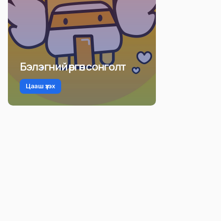
Бэлэгний өргөн сонголт
Цааш үзэх