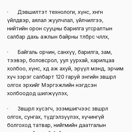
· Дэвшилтэт технологи, хүнс, хөнгөн
үйлдвэр, аялал жуулчлал, үйлчилгээ,
нийтийн орон сууцны барилга угсралтын
салбар дахь ажлын байрны төлбөрөөс чөлөөлөх,
· Байгаль орчин, санхүү, барилга, зам,
тээвэр, боловсрол, уул уурхай, харилцаа
холбоо, хүнс, хөдөө аж ахуй, эрүүл мэнд, эрчим
хүч зэрэг салбарт 120 гаруй энгийн зөвшөөрөл
олгох эрхийг Мэргэжлийн нэгдсэн
холбоодод шилжүүлэх,
· Зөвшөөрөл хүсэгч, эзэмшигчээс зөвшөөрөл
олгох, сунгах, түдгэлзүүлэх, хүчингүй
болгоход татвар, нийгмийн даатгалын