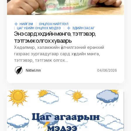
НИЙГЭМ
ОНЦЛОХ НИЙТЛЭЛ
ЦАГ ҮЕИЙН ОНЦЛОХ МЭДЭЭ
ЭДИЙН ЗАСАГ
Энэ сард хүүхдийн мөнгө, тэтгэвэр,
тэтгэмж олгох хуваарь
Хөдөлмөр, халамжийн үйлчилгээний ерөнхий
газраас зургаадугаар сард хүүхдийн мөнгө,
тэтгэвэр, тэтгэмж олгох…
Niitlel.mn
04/06/2026