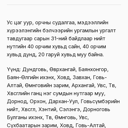
Ус цаг уур, орчны судалгаа, мэдээллийн
хүрээлэнгийн бэлчээрийн ургамлын ургалт
тавдугаар сарын 31-ний байдлаар нийт
нутгийн 40 орчим хувьд сайн, 40 орчим
хувьд дунд, 20 гаруй хувьд муу байна.
Үүнд: Дундговь, Өвөрхангай, Баянхонгор,
Баян-Өлгийн ихэнх, Ховд, Завхан, Говь-
Алтай, Өмнөговийн зарим, Архангай, Увс, Төв,
Хөвсгөлийн ганц нэг сумдын нутгаар муу,
Дорнод, Орхон, Дархан-Уул, Говьсүмбэрийн
нийт, Хөвсгөл, Хэнтий, Сэлэнгэ, Дорноговь
Булганы ихэнх, Төв, Өмнөговь, Увс,
Сүхбаатарын зарим, Ховд, Говь-Алтай,