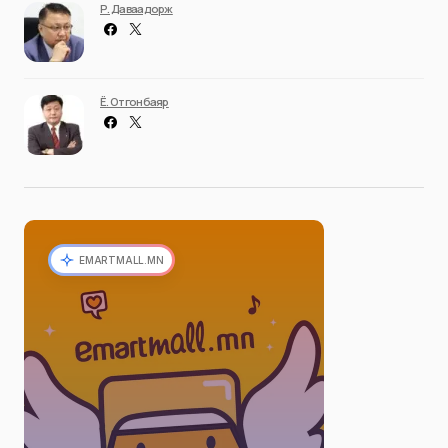
Р. Даваадорж
Ё. Отгонбаяр
EMARTMALL.MN