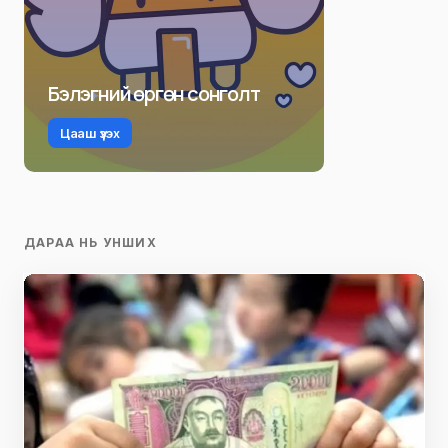
Бэлэгний өргөн сонголт
Цааш үзэх
ДАРАА НЬ УНШИХ