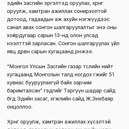
эдийн засгийн эргэлтэд оруулах, хөрөнгө
оруулж, хамтран ажиллах сонирхолтой
дотоод, гадаадын аж ахуйн нэгжүүдээс
санал авах сонгон шалгаруулалтыг энэ оны
хоёрдугаар сарын 13-нд олон улсад
нээлттэй зарласан. Сонгон шалгаруулах үйл
явц дөрвөн сарын хугацаанд өрнөжээ.
“Монгол Улсын Засгийн газар төслийн нийт
хугацаанд Монголын талд ногдох өгөөжийг 51
хувиас бууруулахгүй байх зарчим
баримталсан” гэдгийг Тэргүүн шадар сайд
бөгөөд Эдийн засаг, хөгжлийн сайд Ж.Энхбаяр
онцоллоо.
Хөрөнгө оруулж, хамтран ажиллах хүсэлтэй