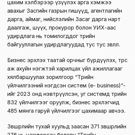
цахим хэлбэрээр үзүүлэх арга хэмжээ
авахыг Засгийн газрын гишүүд, агентлагийн
дарга, аймаг, нийслэлийн Засаг дарга нарт
даалгаж, шүүх, прокурор болон УИХ-аас
удирдлага нь томилогддог төрийн
байгууллагын удирдлагуудад тус тус зөвлөлөө.
Бизнес эрхлэх таатай орчныг бүрдүүлэх, төрөөс
аж ахуйн нэгжтэй харилцах үйл ажиллагааг
хялбаршуулах зорилгоор “Төрийн
үйлчилгээний нэгдсэн систем (е- business)”-
ийг 2023 онд нэвтрүүлсэн, уг системд төрийн
832 үйлчилгээг оруулж, бизнес эрхлэгчид
485 мянга гаруй үйлчилгээг цахимаар авчээ.
Зөвшөөрлийн тухай хуульд заасан 371 зөвшөөрлийн
276 нь цахимжсан боловч “Төрийн