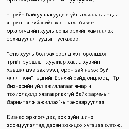
-Төрийн байгууллагуудын үйл ажиллагаандаа
хориглох зүйлсийг жагсааж, бизнес
эрхлэгчдийн хууль ёсны эрхийг хамгаалах
зохицуулалтуудыг тусгажээ.
“Энэ хууль бол зах зээлд хэт оролцдог
төрийн зуршлыг хуулиар хааж, хувийн
хэвшилдээ зах зээл, орон зай нээж буй
чөлөөлөлт юм” гэдгийг Ерөнхий сайд онцлоод “Төр
бизнесийн үйл ажиллагааг ямар ч
тохиолдолд хязгаарлахгүй байх зарчмыг
баримталж ажиллах”-ыг анхаарууллаа.
Бизнес эрхлэгчдэд эрх зүйн шинэ
зохицуулалтад дасан зохицох хугацаа олгож,