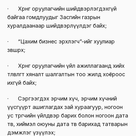
· Хөрөнгө оруулагчийн шийдвэрлэгдэхгүй
байгаа гомдлуудыг Засгийн газрын
хуралдаанаар шийдвэрлүүлдэг байх;
· “Цахим бизнес эрхлэгч”-ийг хуулиар
зөвшөөрөх;
· Хөрөнгө оруулагчийн үйл ажиллагаанд хийх
төлөвлөгөөт хяналт шалгалтын тоо жилд хоёроос
ихгүй байх;
· Сэргээгдэх эрчим хүч, эрчим хүчний
үүсгүүрт ашиглагдах зай хураагуур, ногоон
ус төрөгчийн үйлдвэр барих болон ногоон дата
төв, хиймэл оюуны дата төв барихад татварын
дэмжлэг үзүүлэх;