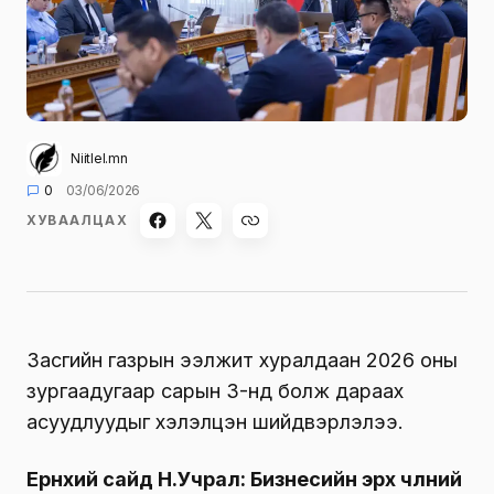
Niitlel.mn
0
03/06/2026
ХУВААЛЦАХ
Засгийн газрын ээлжит хуралдаан 2026 оны
зургаадугаар сарын 3-нд болж дараах
асуудлуудыг хэлэлцэн шийдвэрлэлээ.
Ерөнхий сайд Н.Учрал: Бизнесийн эрх чөлөөний