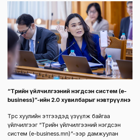
“Төрийн үйлчилгээний нэгдсэн систем (е-
business)”-ийн 2.0 хувилбарыг нэвтрүүлнэ
Төрөөс хуулийн этгээдэд үзүүлж байгаа
үйлчилгээг “Төрийн үйлчилгээний нэгдсэн
систем (e-business.mn)”-ээр дамжуулан