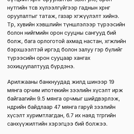
нутгийн төсөв хүлээлгүйгээр гаднын хөрөнгө
оруулалтыг татаж, газар хөгжүүлэлт хийнэ.
Төр, хувийн хэвшлийн түншлэлээр түрээсийн
болон нийгмийн орон сууцны сангууд бий
болж, бага орлоготой ахмад настан, хөгжлийн
бэрхшээлтэй иргэд болон залуу гэр бүлийг
түрээсийн орон сууцаар хангах
зохицуулалтууд бүрдэнэ.
Арилжааны банкнуудад жилд шинээр 19
мянга орчим ипотекийн зээлийн хүсэлт ирж
байгаагийн 9.5 мянга орчмыг шийдвэрлэж,
өнөөдрийн байдлаар 47 мянга гаруй зээлийн
хүсэлт хуримтлагдан, 6.7 их наяд төгрөгийн
санхүүжилтийн хэрэгцээ бий болжээ.