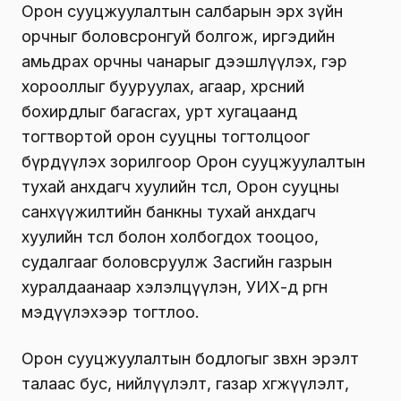
Орон сууцжуулалтын салбарын эрх зүйн
орчныг боловсронгуй болгож, иргэдийн
амьдрах орчны чанарыг дээшлүүлэх, гэр
хорооллыг бууруулах, агаар, хөрсний
бохирдлыг багасгах, урт хугацаанд
тогтвортой орон сууцны тогтолцоог
бүрдүүлэх зорилгоор Орон сууцжуулалтын
тухай анхдагч хуулийн төсөл, Орон сууцны
санхүүжилтийн банкны тухай анхдагч
хуулийн төсөл болон холбогдох тооцоо,
судалгааг боловсруулж Засгийн газрын
хуралдаанаар хэлэлцүүлэн, УИХ-д өргөн
мэдүүлэхээр тогтлоо.
Орон сууцжуулалтын бодлогыг зөвхөн эрэлт
талаас бус, нийлүүлэлт, газар хөгжүүлэлт,