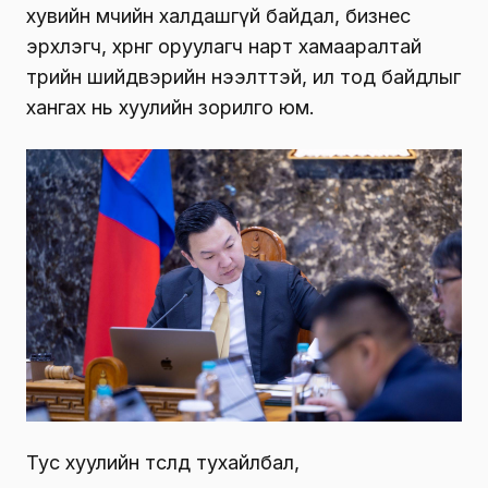
хувийн өмчийн халдашгүй байдал, бизнес
эрхлэгч, хөрөнгө оруулагч нарт хамааралтай
төрийн шийдвэрийн нээлттэй, ил тод байдлыг
хангах нь хуулийн зорилго юм.
Тус хуулийн төсөлд тухайлбал,