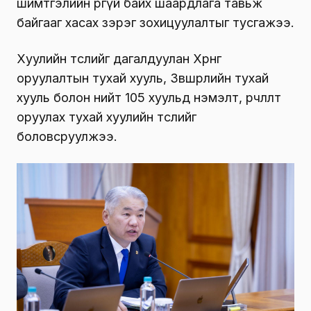
шимтгэлийн өргүй байх шаардлага тавьж
байгааг хасах зэрэг зохицуулалтыг тусгажээ.
Хуулийн төслийг дагалдуулан Хөрөнгө
оруулалтын тухай хууль, Зөвшөөрлийн тухай
хууль болон нийт 105 хуульд нэмэлт, өөрчлөлт
оруулах тухай хуулийн төслийг
боловсруулжээ.