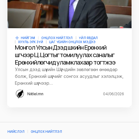
НИЙГЭМ
ОНЦЛОХ НИЙТЛЭЛ
ҮЙЛ ЯВДАЛ
ХУУЛЬ ЭРХ ЗҮЙ
ЦАГ ҮЕИЙН ОНЦЛОХ МЭДЭЭ
Монгол Улсын Дээд шүүхийн Ерөнхий
шүүгчээр Ц.Цогтыг томилуулах саналыг
Ерөнхийлөгчид уламжлахаар тогтжээ
Улсын дээд шүүхийн Шүүгчдийн зөвлөгөөн өнөөдөр
болж, Ерөнхий шүүгчийг сонгох асуудлыг хэлэлцэж,
Ерөнхий шүүгчээр…
Niitlel.mn
04/06/2026
НИЙСЛЭЛ
ОНЦЛОХ НИЙТЛЭЛ