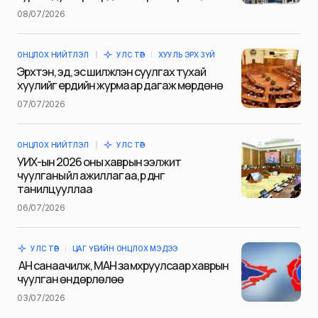
Name
*
08/07/2026
ОНЦЛОХ НИЙТЛЭЛ
УЛС ТӨР
ХУУЛЬ ЭРХ ЗҮЙ
E-mail
*
Эрхтэн, эд, эс шилжүүлэн суулгах тухай
хуулийг ердийн журмаар дагаж мөрдөнө
07/07/2026
Сэтгэгдэл
*
ОНЦЛОХ НИЙТЛЭЛ
УЛС ТӨР
УИХ-ын 2026 оны хаврын ээлжит
чуулганы үйл ажиллагаа, үр дүнг
танилцууллаа
06/07/2026
Save my name and e-mail in this browser for the next
time I comment.
УЛС ТӨР
ЦАГ ҮЕИЙН ОНЦЛОХ МЭДЭЭ
Илгээх
АН санаачилж, МАН замхруулсаар хаврын
чуулган өндөрлөлөө
03/07/2026