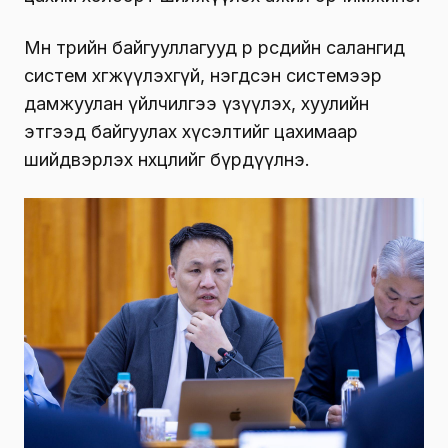
Мөн төрийн байгууллагууд өөр өөрсдийн салангид
систем хөгжүүлэхгүй, нэгдсэн системээр
дамжуулан үйлчилгээ үзүүлэх, хуулийн
этгээд байгуулах хүсэлтийг цахимаар
шийдвэрлэх нөхцөлийг бүрдүүлнэ.