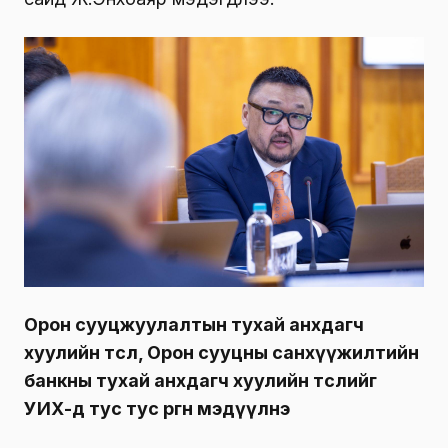
Орон сууцжуулалтын тухай анхдагч
хуулийн төсөл, Орон сууцны санхүүжилтийн
банкны тухай анхдагч хуулийн төслийг
УИХ-д тус тус өргөн мэдүүлнэ