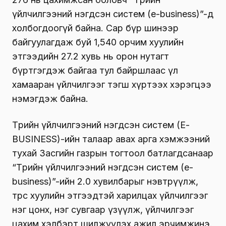
үйлчилгээний нэгдсэн систем (e-business)”-д
холбогдоогүй байна. Сар бүр шинээр
байгуулагдаж буй 1,540 орчим хуулийн
этгээдийн 27.2 хувь нь орон нутагт
бүртгэгдэж байгаа тул байршлаас үл
хамааран үйлчилгээг тэгш хүртээх хэрэгцээ
нэмэгдэж байна.
Төрийн үйлчилгээний нэгдсэн систем (Е-
BUSINESS)-ийн талаар авах арга хэмжээний
тухай Засгийн газрын тогтоол батлагдсанаар
“Төрийн үйлчилгээний нэгдсэн систем (е-
business)”-ийн 2.0 хувилбарыг нэвтрүүлж,
төрөөс хуулийн этгээдтэй харилцах үйлчилгээг
нэг цонх, нэг сувгаар үзүүлж, үйлчилгээг
цахим хэлбэрт шилжүүлэх ажил эрчимжинэ.