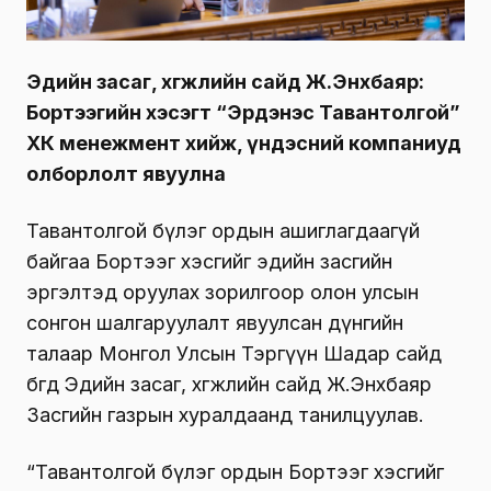
Эдийн засаг, хөгжлийн сайд Ж.Энхбаяр:
Бортээгийн хэсэгт “Эрдэнэс Тавантолгой”
ХК менежмент хийж, үндэсний компаниуд
олборлолт явуулна
Тавантолгой бүлэг ордын ашиглагдаагүй
байгаа Бортээг хэсгийг эдийн засгийн
эргэлтэд оруулах зорилгоор олон улсын
сонгон шалгаруулалт явуулсан дүнгийн
талаар Монгол Улсын Тэргүүн Шадар сайд
бөгөөд Эдийн засаг, хөгжлийн сайд Ж.Энхбаяр
Засгийн газрын хуралдаанд танилцуулав.
“Тавантолгой бүлэг ордын Бортээг хэсгийг