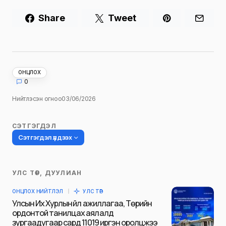
Share
Tweet
ОНЦЛОХ
0
Нийтлэсэн огноо
03/06/2026
СЭТГЭГДЭЛ
Сэтгэгдэл үлдээх
УЛС ТӨР, ДУУЛИАН
Таны имэйл хаягийг нийтлэхгүй.
ОНЦЛОХ НИЙТЛЭЛ
УЛС ТӨР
Шаардлагатай талбаруудыг
*
гэж
Улсын Их Хурлын үйл ажиллагаа, Төрийн
тэмдэглэсэн
ордонтой танилцах аялалд
зургаадугаар сард 11019 иргэн оролцжээ