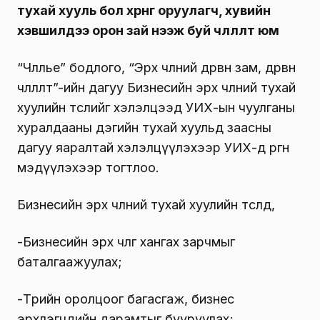
тухай хууль бол хөрөнгө оруулагч, хувийн
хэвшилдээ орон зай нээж буй чөлөөлөлт юм
“Чөлөөлье” бодлого, “Эрх чөлөөний дөрвөн зам, дөрвөн
чөлөөлөлт”-ийн дагуу Бизнесийн эрх чөлөөний тухай
хуулийн төслийг хэлэлцээд УИХ-ын чуулганы
хуралдааны дэгийн тухай хуульд заасны
дагуу яаралтай хэлэлцүүлэхээр УИХ-д өргөн
мэдүүлэхээр тогтлоо.
Бизнесийн эрх чөлөөний тухай хуулийн төсөлд,
-Бизнесийн эрх чөлөөг хангах зарчмыг
баталгаажуулах;
-Төрийн оролцоог багасгаж, бизнес
эрхлэгчдийн дарамтыг бууруулах;