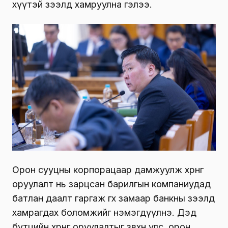
хүүтэй зээлд хамруулна гэлээ.
Орон сууцны корпорацаар дамжуулж хөрөнгө
оруулалт нь зарцсан барилгын компаниудад
батлан даалт гаргаж өгөх замаар банкны зээлд
хамрагдах боломжийг нэмэгдүүлнэ. Дэд
бүтцийн хөрөнгө оруулалтыг зөвхөн улс, орон