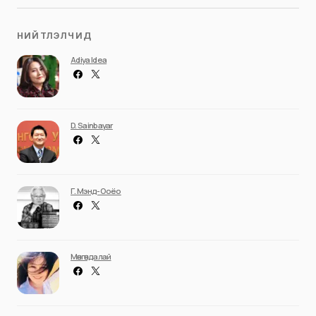
НИЙТЛЭЛЧИД
Adiya Idea
D. Sainbayar
Г. Мэнд-Ооёо
Мөнгөндалай