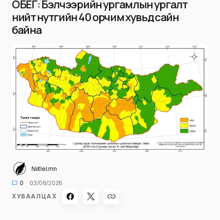
ОБЕГ: Бэлчээрийн ургамлын ургалт
нийт нутгийн 40 орчим хувьд сайн
байна
Niitlel.mn
0
03/06/2026
ХУВААЛЦАХ