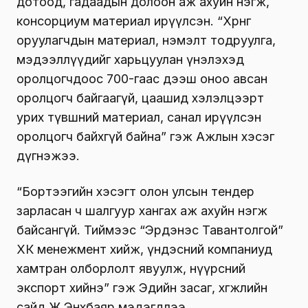
дотоод, гадаадын долоон аж ахуйн нэгж,
консорциум материал ирүүлсэн. “Хөрөнгө
оруулагчдын материал, нэмэлт тодруулга,
мэдээллүүдийг харьцуулан үнэлэхэд
оролцогчдоос 700-гаас дээш оноо авсан
оролцогч байгаагүй, цаашид хэлэлцээрт
урих түвшний материал, санал ирүүлсэн
оролцогч байхгүй байна” гэж Ажлын хэсэг
дүгнэжээ.
“Бортээгийн хэсэгт олон улсын тендер
зарласан ч шалгуур хангах аж ахуйн нэгж
байсангүй. Тиймээс “Эрдэнэс Тавантолгой”
ХК менежмент хийж, үндэсний компаниуд
хамтран олборлолт явуулж, нүүрсний
экспорт хийнэ” гэж Эдийн засаг, хөгжлийн
сайд Ж.Энхбаяр мэдэгдлээ.