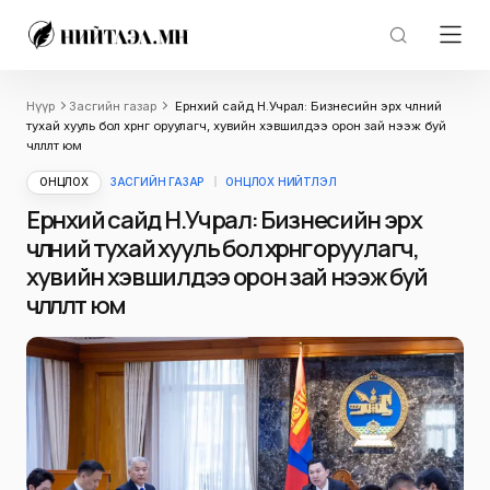
Нүүр
Засгийн газар
Ерөнхий сайд Н.Учрал: Бизнесийн эрх чөлөөний
тухай хууль бол хөрөнгө оруулагч, хувийн хэвшилдээ орон зай нээж буй
чөлөөлөлт юм
ОНЦЛОХ
ЗАСГИЙН ГАЗАР
ОНЦЛОХ НИЙТЛЭЛ
Ерөнхий сайд Н.Учрал: Бизнесийн эрх
чөлөөний тухай хууль бол хөрөнгө оруулагч,
хувийн хэвшилдээ орон зай нээж буй
чөлөөлөлт юм