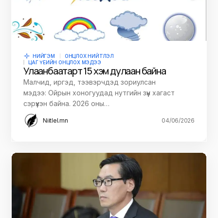
НИЙГЭМ
ОНЦЛОХ НИЙТЛЭЛ
ЦАГ ҮЕИЙН ОНЦЛОХ МЭДЭЭ
Улаанбаатарт 15 хэм дулаан байна
Малчид, иргэд, тээвэрчдэд зориулсан
мэдээ: Ойрын хоногуудад нутгийн зүүн хагаст
сэрүүхэн байна. 2026 оны…
Niitlel.mn
04/06/2026