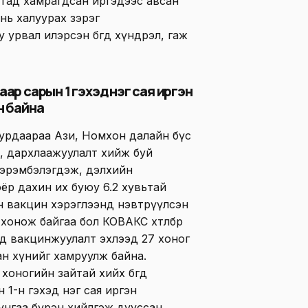
тад хамрагдсан иргэдээс авсан
 нь халуурах зэрэг
урвал илэрсэн бөгөөд хүндрэл, гаж
ар сарын 1 гэхэд нэг сая иргэн
н байна
урдаараа Ази, Номхон далайн бүс
, дархлаажуулалт хийж буй
 эрэмбэлэгдэж, дэлхийн
р дахин их буюу 6.2 хувьтай
йн вакцин хэрэглээнд нэвтрүүлсэн
 хонож байгаа бол КОВАКС хөтөлбөр
ад вакцинжуулалт эхлээд 27 хоног
ган хүнийг хамруулж байна.
оногийн зайтай хийх бөгөөд
 1-н гэхэд нэг сая иргэн
унгаа бүрэн хийлгэж дууссан