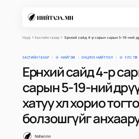
Нүүр
Засгийн газар
Ерөнхий сайд 4-р сарын сарын 5-19-ний өд
ЗАСГИЙН ГАЗАР
НИЙГЭМ
ОНЦЛОХ НИЙТЛЭЛ
УЛС ТӨР
Ерөнхий сайд 4-р са
сарын 5-19-ний өдрү
хатуу хөл хорио тогт
болзошгүйг анхаар
Niitlel.mn