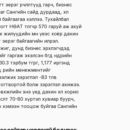
 эерэг өөрчлөлтүүд гарч, бизнес
аг Сангийн сайд дурдаад, хөл
 байгаагаа хэллээ. Тухайлбал
гт НӨАТ төлөгчөөр 570 гаруй аж ахуй
өх жилүүдийн мөн үеэс хоёр дахин
т эерэг байгаагийн илрэл.
жижиг, дунд бизнес эрхлэгчдэд
 гаргаж эхэлсэн бөгөөд өнөөдрийн
.3 тэрбум төгрөг, 1,177 иргэнд
д өрийн менежментийг
лжих зэрэглэл -B3 төлөв
 тогтвортой болж зэрэглэл ахижээ.
эвхжлийн энэ үед дахин хөл хорио
сөлт 70-80 хүртэл хувиар буурч,
о хэмээн тооцож буйгаа Сангийн
э сайтар мөрдөхгүй бол ирэх