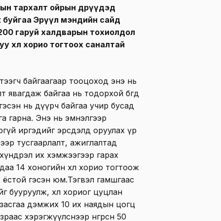
сын тархалт ойрын өдрүүдэд
 буйгаа Эрүүл мэндийн сайд
200 гаруй халдварын тохиолдол
уу хөл хорио тогтоох саналтай
тээгч байгаагаар тооцоход энэ нь
т явагдаж байгаа нь тодорхой бөгөөд
гэсэн нь дүүрч байгаа учир бусад
а гарна. Энэ нь эмнэлгээр
ргүй иргэдийг эрсдэлд оруулах үр
рээр тусгаарлалт, ажиглалтад
 хүндрэл их хэмжээгээр гарах
даа 14 хоногийн хөл хорио тогтоож
 ёстой гэсэн юм.Тэгвэл гамшгаас
г бууруулж, хөл хориог цуцлан
засгаа дэмжих 10 их наядын цогц
газраас хэрэгжүүлснээр өнгөрсөн 50