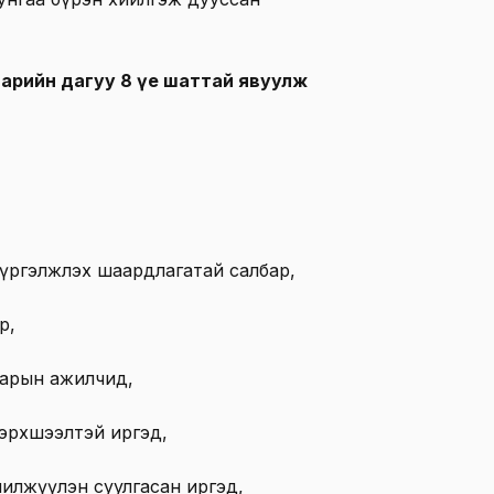
ваарийн дагуу 8 үе шаттай явуулж
 үргэлжлэх шаардлагатай салбар,
р,
барын ажилчид,
бэрхшээлтэй иргэд,
шилжүүлэн суулгасан иргэд,