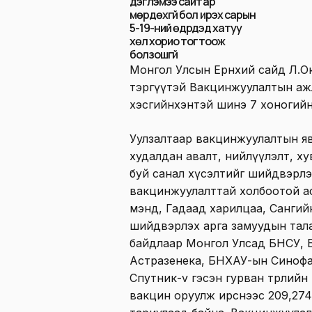
дэглэмээ сайтар
мөрдөхгүй бол ирэх сарын
5-19-ний өдрүүдэд хатуу
хөл хорио тогтоож
болзошгүй
Монгол Улсын Ерөнхий сайд Л.
тэргүүтэй Вакцинжуулалтын аж
хэсгийнхэнтэй шинэ 7 хоногийн ө
Уулзалтаар вакцинжуулалтын явц
худалдан авалт, нийлүүлэлт, х
буй санал хүсэлтийг шийдвэрлэ
вакцинжуулалттай холбоотой а
мэнд, Гадаад харилцаа, Сангий
шийдвэрлэх арга замуудын тала
байдлаар Монгол Улсад БНСУ, 
Астразенека, БНХАУ-ын Синофа
Спутник-v гэсэн гурван төрлийн
вакцин оруулж ирснээс 209,274