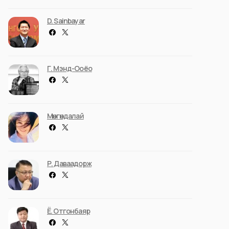
D. Sainbayar
Г. Мэнд-Ооёо
Мөнгөндалай
Р. Даваадорж
Ё. Отгонбаяр