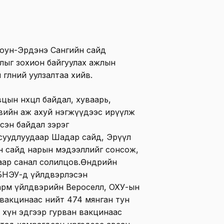
Оюун-Эрдэнэ Сангийн сайд
лыг зохион байгуулах ажлын
глөөний уулзалтаа хийв.
ын нөхцөл байдал, хуваарь,
увийн аж ахуй нэгжүүдээс ирүүлж
сэн байдал зэрэг
суудлуудаар Шадар сайд, Эрүүл
н сайд нарын мэдээллийг сонсож,
ар санал солилцов.Өнөөдрийн
БНЭУ-д үйлдвэрлэсэн
рм үйлдвэрийн Вероселл, ОХУ-ын
 вакцинаас нийт 474 мянган тун
 хүн эдгээр гурван вакцинаас