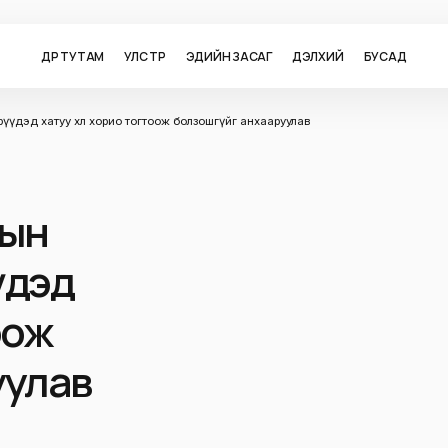
ӨДӨР ТУТАМ
УЛС ТӨР
ЭДИЙН ЗАСАГ
ДЭЛХИЙ
БУСАД
рүүдэд хатуу хөл хорио тогтоож болзошгүйг анхааруулав
рын
үдэд
оож
уулав