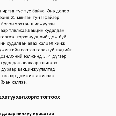
ы иргэд тус тус байна. Энэ долоо
рээнд 25 мянган тун Пфайзер
ны болон эрхтэн шилжүүлэн
аар төлөвлөжээ.Вакцин худалдан
 гаргаж, гэрээнүүд хийгдэж буй
кцин худалдан авах хэлцэл хийж
үжилтийн саатал гарахгүй гэдгийг
сэн.Эхний ээлжинд 3, 4 дүгээр
худалдан авахаар төлөвлөжээ.
йн дураар вакцинжуулалтад
үх талаар дэмжиж ажиллаж
йхан хэллээ.
д хатуу хөл хорио тогтоох
 даяар ийнхүү идэвхтэй