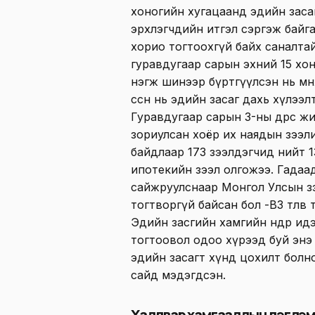
хоногийн хугацаанд эдийн засагт
эрхлэгчдийн итгэл сэргэж байга
хорио тогтоохгүй байх саналтай
гуравдугаар сарын эхний 15 хоно
нэгж шинээр бүртгүүлсэн нь өмн
өссөн нь эдийн засаг дахь хүлээл
Гуравдугаар сарын 3-ны өдрөөс 
зориулсан хоёр их наядын зээлийг
байдлаар 173 зээлдэгчид нийт 130
ипотекийн зээл олгожээ. Гадаа
сайжруулснаар Монгол Улсын зээ
тогтворгүй байсан бол -B3 төлөв
Эдийн засгийн хамгийн өндөр ид
тогтоовол одоо хүрээд буй энэ ө
эдийн засагт хүнд цохилт болн
сайд мэдэгдсэн.
Халдвар хамгааллын дэглэмэ