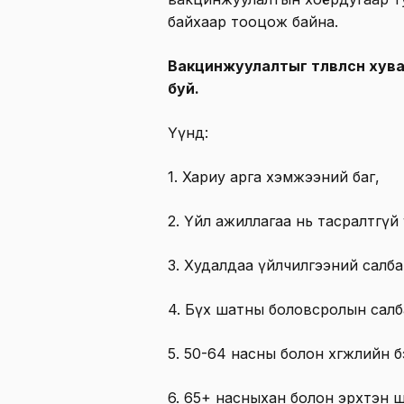
байхаар тооцож байна.
Вакцинжуулалтыг төлөвлөсөн ху
буй.
Үүнд:
1. Хариу арга хэмжээний баг,
2. Үйл ажиллагаа нь тасралтгүй
3. Худалдаа үйлчилгээний салба
4. Бүх шатны боловсролын сал
5. 50-64 насны болон хөгжлийн 
6. 65+ насныхан болон эрхтэн 