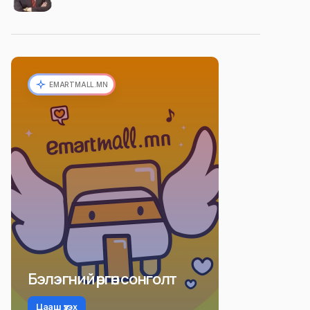
EMARTMALL.MN
Бэлэгний өргөн сонголт
Цааш үзэх