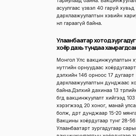
тариулаад байна. Вакцинжуулал
асуулгаас үзвэл 40 гаруй хувьд
дархлаажуулалтын хэвийн хариу 
нөлөө гараагүй байна.
Улаанбаатар хотод зургадуга
хоёр дахь тундаа хамрагдса
Монгол Улс вакцинжуулалтын х
нутгийн орнуудаас хоёрдугаарт
дэлхийн 146 орноос 17 дугаарт
дархлаажуулалтын дунджаас хоё
байна.Дэлхий дахинаа 13 төрли
бөгөөд вакцинжуулалт хийгээд 103
хэрэгжээд 20 хоног, манай улс
болж, өдөрт дунджаар 15-20 мян
Вакцины хоёрдугаар тунг 28-56 х
Улаанбаатарт зургадугаар сарын
вакцинжуулалтын хоёрдугаар т