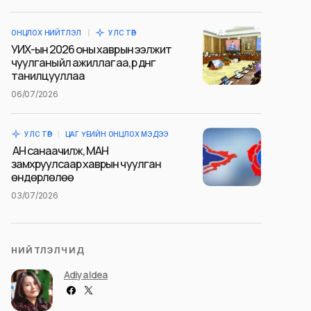
ОНЦЛОХ НИЙТЛЭЛ
УЛС ТӨР
УИХ-ын 2026 оны хаврын ээлжит
чуулганы үйл ажиллагаа, үр дүнг
танилцууллаа
06/07/2026
УЛС ТӨР
ЦАГ ҮЕИЙН ОНЦЛОХ МЭДЭЭ
АН санаачилж, МАН
замхруулсаар хаврын чуулган
өндөрлөлөө
03/07/2026
НИЙТЛЭЛЧИД
Adiya Idea