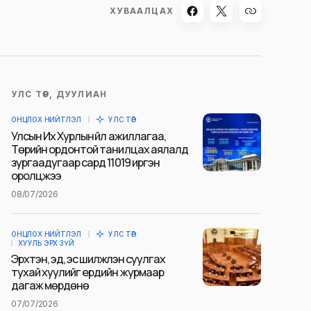
ХУВААЛЦАХ
УЛС ТӨР, ДУУЛИАН
ОНЦЛОХ НИЙТЛЭЛ
УЛС ТӨР
Улсын Их Хурлын үйл ажиллагаа,
Төрийн ордонтой танилцах аялалд
зургаадугаар сард 11019 иргэн
оролцжээ
08/07/2026
ОНЦЛОХ НИЙТЛЭЛ
УЛС ТӨР
ХУУЛЬ ЭРХ ЗҮЙ
Эрхтэн, эд, эс шилжүүлэн суулгах
тухай хуулийг ердийн журмаар
дагаж мөрдөнө
07/07/2026