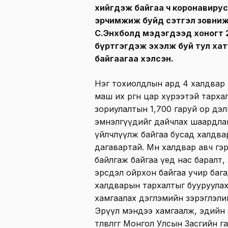
хийгдэж байгаа ч коронавиру
эрчимжиж буйд сэтгэл зовниж
С.Энхболд мэдэгдээд хоногт 
бүртгэгдэж эхэлж буй тул хат
байгаагаа хэлсэн.
Нэг тохиолдлын ард 4 халдвар 
маш их өргөн цар хүрээтэй тархал
зориулалтын 1,700 гаруй ор дэл
эмнэлгүүдийг дайчлах шаардлаг
үйлчлүүлж байгаа бусад халдва
дагавартай. Мөн халдвар авч гэ
байлгаж байгаа үед нас баралт,
эрсдэл ойрхон байгаа учир бага
халдварын тархалтыг бууруулах
хамгаалах дэглэмийн зэрэглэлий
Эрүүл мэндээ хамгаалж, эдийн 
төлөвлөгөөг Монгол Улсын Засгийн 