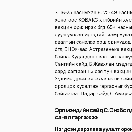
7. 18-25 насныхан,8. 25-49 насн
хоногоос КОВАКС хөтөлбөрийн хү
вакцин орж ирэх бөгөөд 65+ нас
суулгуулсан иргэдийг хамруулах
авалтын саналаа хөрш орнуудад
бөгөөд БНЭУ-аас Астразенека ва
байна. Худалдан авалтын санхү
Сангийн сайд Б.Жавхлан мэдэгд
сард багтаан 1.3 сая тун вакцин 
Хувийн дөрвөн аж ахуй нэгж са
оролцох хүсэлтээ гаргасныг б
байгаагаа Шадар сайд С.Амарса
Эрүүл мэндийн сайд С.Энхбол
санал гаргажээ
Нэгдсэн дархлаажуулалт орон