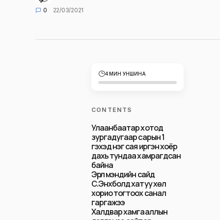
0
22/03/2021
4 МИН УНШИНА
CONTENTS
Улаанбаатар хотод
зургадугаар сарын 1
гэхэд нэг сая иргэн хоёр
дахь тундаа хамрагдсан
байна
Эрүүл мэндийн сайд
С.Энхболд хатуу хөл
хорио тогтоох санал
гаргажээ
Халдвар хамгааллын