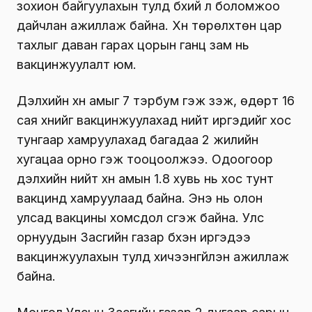
зохион байгуулахын тулд бүхий л боломжоо
дайчлан ажиллаж байна. Хүн төрөлхтөн цар
тахлыг даван гарах цорын ганц зам нь
вакцинжуулалт юм.
Дэлхийн хүн амыг 7 тэрбум гэж үзэж, өдөрт 16
сая хүнийг вакцинжуулахад нийт иргэдийг хос
тунгаар хамруулахад багадаа 2 жилийн
хугацаа орно гэж тооцоолжээ. Одоогоор
дэлхийн нийт хүн амын 1.8 хувь нь хос тунт
вакцинд хамруулаад байна. Энэ нь олон
улсад вакцины хомсдол үүсгэж байна. Улс
орнуудын Засгийн газар бүхэн иргэдээ
вакцинжуулахын тулд хичээнгүйлэн ажиллаж
байна.