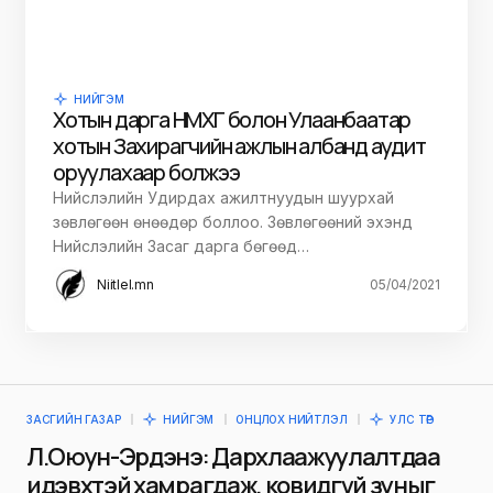
НИЙГЭМ
Хотын дарга НМХГ болон Улаанбаатар
хотын Захирагчийн ажлын албанд аудит
оруулахаар болжээ
Нийслэлийн Удирдах ажилтнуудын шуурхай
зөвлөгөөн өнөөдөр боллоо. Зөвлөгөөний эхэнд
Нийслэлийн Засаг дарга бөгөөд…
Niitlel.mn
05/04/2021
ЗАСГИЙН ГАЗАР
НИЙГЭМ
ОНЦЛОХ НИЙТЛЭЛ
УЛС ТӨР
Л.Оюун-Эрдэнэ: Дархлаажуулалтдаа
идэвхтэй хамрагдаж, ковидгүй зуныг