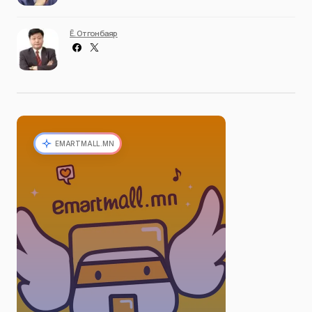
Ё. Отгонбаяр
EMARTMALL.MN