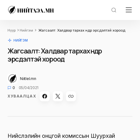
Нүүр
Нийгэм
Жагсаалт: Халдвар тархах өндөр эрсдэлтэй хороод
НИЙГЭМ
Жагсаалт: Халдвар тархах өндөр
эрсдэлтэй хороод
Niitlel.mn
0
05/04/2021
ХУВААЛЦАХ
Нийслэлийн онцгой комиссын Шуурхай