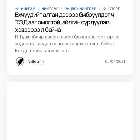
НИЙГЭМ
НИЙТЛЭЛ
ОНЦЛОХ НИЙТЛЭЛ
СПОРТ
Бөхчүүдийг алган дээрээ бөмбөрүүлдэг ч
ТЭД ааг омогтой, айлган сүрдүүлэгч
хэвээрээ л байна
Н.Түвшинбаяр аварга нэгэн бөхөө хэвтэрт ортол
зодсон уг явдал олны анхаарлын төвд байна.
Бөхдөө хайртай монгол…
Niitlel.mn
05/04/2021