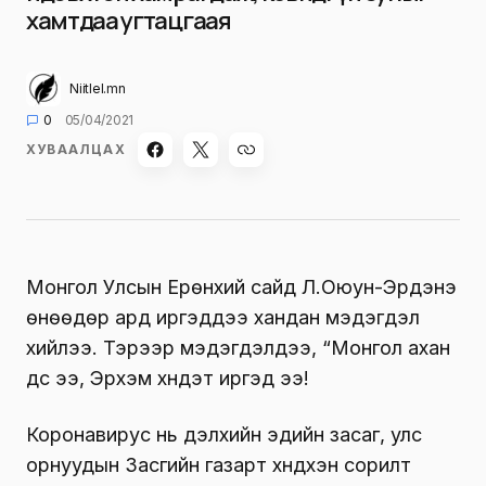
хамтдаа угтацгаая
Niitlel.mn
0
05/04/2021
ХУВААЛЦАХ
Монгол Улсын Ерөнхий сайд Л.Оюун-Эрдэнэ
өнөөдөр ард иргэддээ хандан мэдэгдэл
хийлээ. Тэрээр мэдэгдэлдээ, “Монгол ахан
дүүс ээ, Эрхэм хүндэт иргэд ээ!
Коронавирус нь дэлхийн эдийн засаг, улс
орнуудын Засгийн газарт хүндхэн сорилт