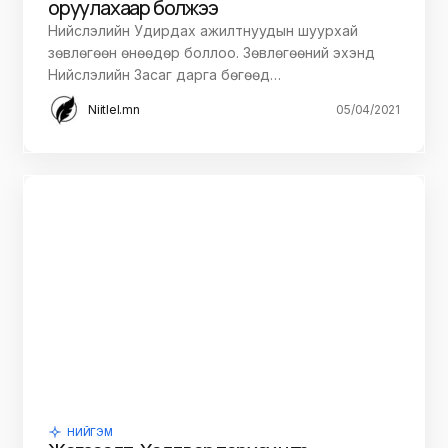
оруулахаар болжээ
Нийслэлийн Удирдах ажилтнуудын шуурхай
зөвлөгөөн өнөөдөр боллоо. Зөвлөгөөний эхэнд
Нийслэлийн Засаг дарга бөгөөд…
Niitlel.mn
05/04/2021
НИЙГЭМ