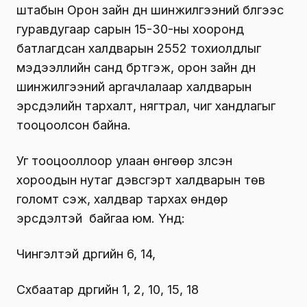
штабын Орон зайн дүн шинжилгээний бүлгээс
гуравдугаар сарын 15-30-ны хооронд
батлагдсан халдварын 2552 тохиолдлыг
мэдээллийн санд бүртгэж, орон зайн дүн
шинжилгээний аргачлалаар халдварын
эрсдэлийн тархалт, нягтрал, чиг хандлагыг
тооцоолсон байна.
Уг тооцооллоор улаан өнгөөр үзүүлсэн
хороодын нутаг дэвсгэрт халдварын төв
голомт үүсэж, халдвар тархах өндөр
эрсдэлтэй байгаа юм. Үүнд:
Чингэлтэй дүүргийн 6, 14,
Сүхбаатар дүүргийн 1, 2, 10, 15, 18