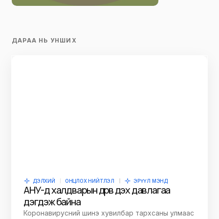
ДАРАА НЬ УНШИХ
ДЭЛХИЙ
ОНЦЛОХ НИЙТЛЭЛ
ЭРҮҮЛ МЭНД
АНУ-д халдварын дөрөв дэх давлагаа
дэгдэж байна
Коронавирусний шинэ хувилбар тархсаны улмаас