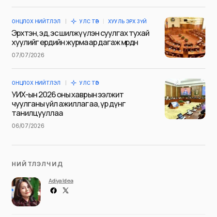
ОНЦЛОХ НИЙТЛЭЛ
УЛС ТӨР
ХУУЛЬ ЭРХ ЗҮЙ
Эрхтэн, эд, эс шилжүүлэн суулгах тухай
хуулийг ердийн журмаар дагаж мөрдөнө
07/07/2026
Save my name and e-mail in this browser for the next
time I comment.
ОНЦЛОХ НИЙТЛЭЛ
УЛС ТӨР
Илгээх
УИХ-ын 2026 оны хаврын ээлжит
чуулганы үйл ажиллагаа, үр дүнг
танилцууллаа
06/07/2026
НИЙТЛЭЛЧИД
Adiya Idea