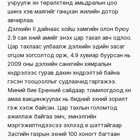
учруулж хүн төрөлхтөнд амьдралын цоо
шинэ хэв маягийг ганцхан жилийн дотор
авчирлаа.
Дэлхийн II дайнаас хойш хамгийн олон буюу
2.9 сая хүний амийг энэхүү цар тахал авч одлоо.
Цар тахлаас улбаалж дэлхийн эдийн засаг
огцом зогсолтод орж, 4.9 хувиар буурсан нь
2009 оны дэлхийн санхүүгийн хямралын
хүндрэлээс гурав дахин хүндрэлтэй байна
гэсэн тооцооллыг судлаачид гаргажээ.
Миний бие Ерөнхий сайдаар томилогдоод хүн
амаа вакцинжуулах нь бидний эхний зорилт
гэж хэлж байсан. Цар тахлын голомтод
ажиллаж байгаа эмч, эмнэлгийн
мэргэжилтнүүдээсээ эхлээд үе шаттайгаар
Засгийн газрын эхний 100 хоногт багтаан