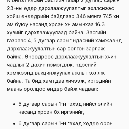
Монгол Улсын Засгийн газар 2 дугаар сарын
23-ны өдөр дархлаажуулалтыг эхлүүлснээс
хойш өнөөдрийн байдлаар 346 мянга 745 хүн
ам буюу насанд хүрсэн хүн амынхаа 16.3
хувийг дархлаажуулаад байна. Засгийн
газраас 4, 5 дугаар сарыг үндэсний хэмжээнд
дархлаажуулалтын сар болгон зарлаж
байна. Өнөөдрөөс дархлаажуулалтын хүчин
чадлыг 2 дахин нэмэгдүүлж, үндэсний
хэмжээнд вакцинжуулах ажлыг эхлүүлж
байна. Та бид хамтдаа хичээж, иргэдийн
маань оролцоо өндөр байж чадвал:
5 дугаар сарын 1-н гэхэд нийслэлийн
насанд хүрсэн бүх иргэнийг,
6 дугаар сарын 1-н гэхэд хөдөө орон