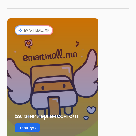
EMARTMALL.MN
Бэлэгний өргөн сонголт
Цааш үзэх