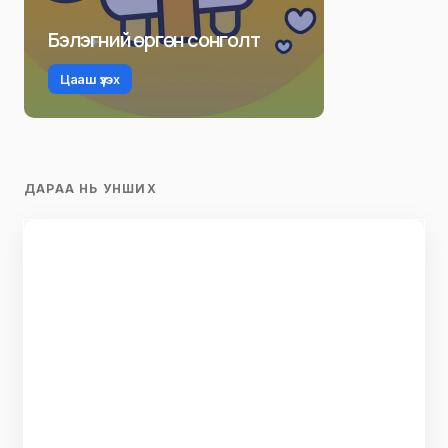
Бэлэгний өргөн сонголт
Цааш үзэх
ДАРАА НЬ УНШИХ