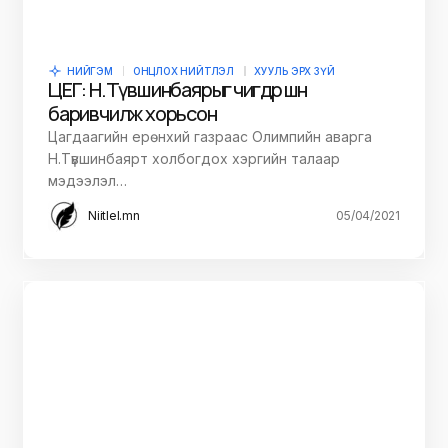
НИЙГЭМ
ОНЦЛОХ НИЙТЛЭЛ
ХУУЛЬ ЭРХ ЗҮЙ
ЦЕГ: Н.Түвшинбаярыг өчигдөр шөнө
баривчилж хорьсон
Цагдаагийн ерөнхий газраас Олимпийн аварга
Н.Түвшинбаярт холбогдох хэргийн талаар
мэдээлэл…
Niitlel.mn
05/04/2021