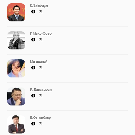
D. Sainbayar
Г. Мэнд-Ооёо
Мөнгөндалай
Р. Даваадорж
Ё. Отгонбаяр