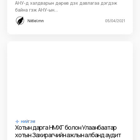
АНУ-д халдварын дөрөв дэх давлагаа дэгдэж
байна гэж АНУ-ын…
Niitlel.mn
05/04/2021
НИЙГЭМ
Хотын дарга НМХГ болон Улаанбаатар
хотын Захирагчийн ажлын албанд аудит