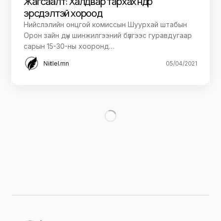
Жагсаалт: Халдвар тархах өндөр
эрсдэлтэй хороод
Нийслэлийн онцгой комиссын Шуурхай штабын
Орон зайн дүн шинжилгээний бүлгээс гуравдугаар
сарын 15-30-ны хооронд…
Niitlel.mn
05/04/2021