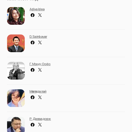
Adiya Idea
D. Sainbayar
Г. Мэнд-Ооёо
Мөнгөндалай
Р. Даваадорж