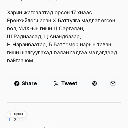
Харин жагсаалтад орсон 17 хүнээс
Ерөнхийлөгч асан Х.Баттулга мэдүүлэг өгсөн
бол, УИХ-ын гишүүн Ц.Сэргэлэн,
Ш.Раднаасэд, Ц.Анандбазар,
Н.Наранбаатар, Б.Баттөмөр нарын таван
гишүүн шалгуулахад бэлэн гэдгээ мэдэгдээд
байгаа юм.
Share
Tweet
ОНЦЛОХ
0