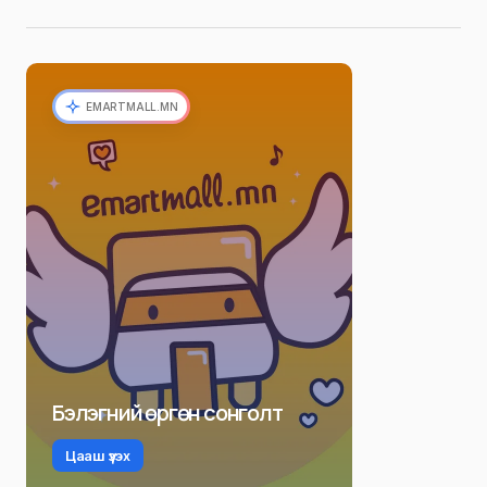
EMARTMALL.MN
Бэлэгний өргөн сонголт
Цааш үзэх