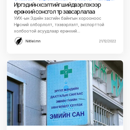
Иргэдийн хүсэлтийг шийдвэрлэхээр
ерөнхий сонсгол түр завсарлалаа
УИХ-ын Эдийн засгийн байнгын хорооноос
Нүүрсний олборлолт, тээвэрлэлт, экспорттой
холбоотой асуудлаар ерөнхий…
Niitlel.mn
21/12/2022