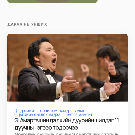
ДАРАА НЬ УНШИХ
ДЭЛХИЙ
СОНИРХУУЛАХАД
УРЛАГ
ЦАГ ҮЕИЙН ОНЦЛОХ МЭДЭЭ
ЭНТЕРТАЙМЕНТ
Э.Амартүвшин дэлхийн дуурийн шилдэг 11
дуучны нэгээр тодорчээ
Монголын дуурийн дуучин Э.Амартүвшин дэлхийн