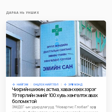
ДАРАА НЬ УНШИХ
НИЙГЭМ
ОНЦЛОХ НИЙТЛЭЛ
ЭРҮҮЛ МЭНД
Чихрийн шижин, астма, хаван хөөх зэрэг
19 төрлийн эмийг 100 хувь хөнгөлүүлж авах
боломжтой
ЭМДEГ-ын удирдлагууд “Новартис Глобал” эрүүл