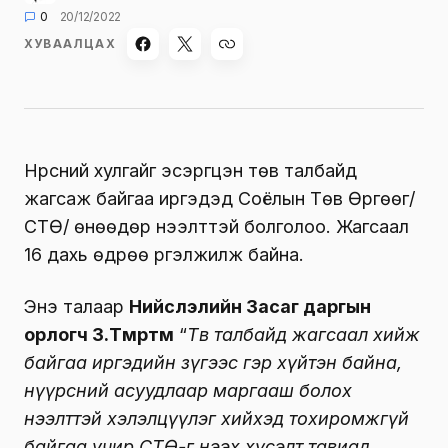
0
20/12/2022
ХУВААЛЦАХ
Нүүрсний хулгайг эсэргүүцэн төв талбайд
жагсаж байгаа иргэдэд Соёлын Төв Өргөөг/
СТӨ/ өнөөдөр нээлттэй болголоо. Жагсаал
16 дахь өдрөө үргэлжилж байна.
Энэ талаар
Нийслэлийн Засаг даргын
орлогч З.Төмөртөмөө
“
Төв талбайд жагсаал хийж
байгаа иргэдийн зүгээс гэр хүйтэн байна,
нүүрсний асуудлаар маргааш болох
нээлттэй хэлэлцүүлэг хийхэд тохиромжгүй
байгаа учир СТӨ-г нээх хүсэлт тавиад