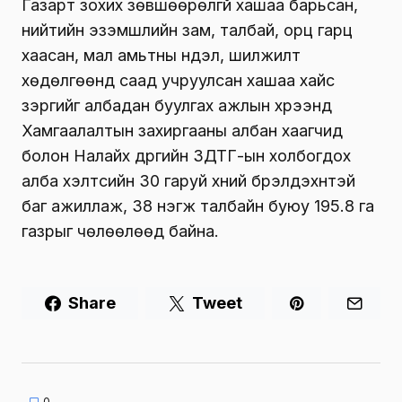
Газарт зохих зөвшөөрөлгүй хашаа барьсан,
нийтийн эзэмшлийн зам, талбай, орц гарц
хаасан, мал амьтны нүүдэл, шилжилт
хөдөлгөөнд саад учруулсан хашаа хайс
зэргийг албадан буулгах ажлын хүрээнд
Хамгаалалтын захиргааны албан хаагчид
болон Налайх дүүргийн ЗДТГ-ын холбогдох
алба хэлтсийн 30 гаруй хүний бүрэлдэхүүнтэй
баг ажиллаж, 38 нэгж талбайн буюу 195.8 га
газрыг чөлөөлөөд байна.
Share
Tweet
0