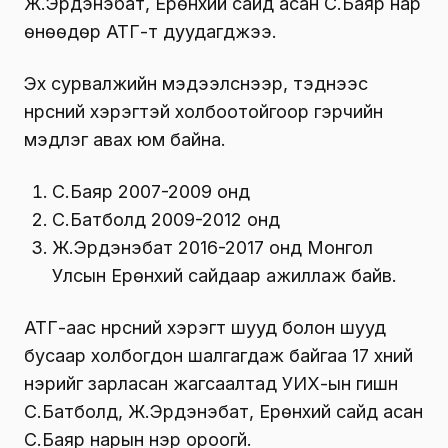
Ж.Эрдэнэбат, Ерөнхий сайд асан С.Баяр нар
өнөөдөр АТГ-т дуудагджээ.
Эх сурвалжийн мэдээлснээр, тэднээс
нүүрсний хэрэгтэй холбоотойгоор гэрчийн
мэдүүлэг авах юм байна.
С.Баяр 2007-2009 онд
С.Батболд 2009-2012 онд
Ж.Эрдэнэбат 2016-2017 онд Монгол
Улсын Ерөнхий сайдаар ажиллаж байв.
АТГ-аас нүүрсний хэрэгт шууд болон шууд
бусаар холбогдон шалгагдаж байгаа 17 хүний
нэрийг зарласан жагсаалтад УИХ-ын гишүүн
Сү.Батболд, Ж.Эрдэнэбат, Ерөнхий сайд асан
С.Баяр нарын нэр ороогүй.