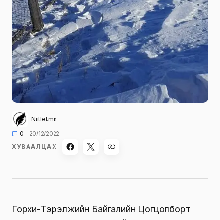
Niitlel.mn
0
20/12/2022
ХУВААЛЦАХ
Горхи-Тэрэлжийн Байгалийн Цогцолборт