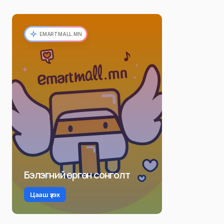
EMARTMALL.MN
Бэлэгний өргөн сонголт
Цааш үзэх