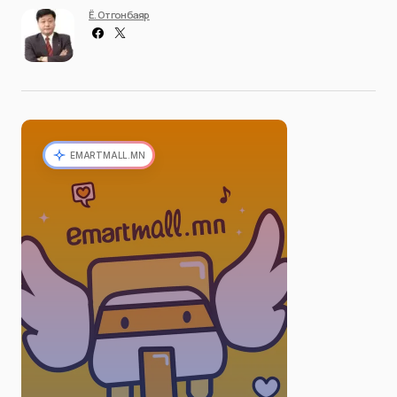
Ё. Отгонбаяр
EMARTMALL.MN