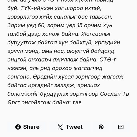
буй. ТҮК-ийнхэн хог шороо ихтэй,
цэвэрлэгээ хийх саналыг бас тавьсан.
Зарим үед 60, зарим үед 15 орчим хүн
талбай дээр хонож байна. Жагсаалыг
буруутгаж байгаа хүн байхгүй, иргэдийн
эрүүл мэнд, амь нас, аюулгүй байдалд
онцгой анхаарч ажиллаж байна. СТӨ-г
нээсэн, аль өрөөнд орохоо жагсагчид
сонгоно. Өөрсдийн хүсэл зоригоор жагсаж
байгаа иргэдийг зөвлөлдөж, ярилцах
боломжийг бүрдүүлэх зорилгоор Соёлын Төв
Өргөөг онгойлгож байна
” гэв.
Share
Tweet