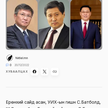
Niitlel.mn
0
20/12/2022
ХУВААЛЦАХ
Ерөнхий сайд асан, УИХ-ын гишүүн С.Батболд,