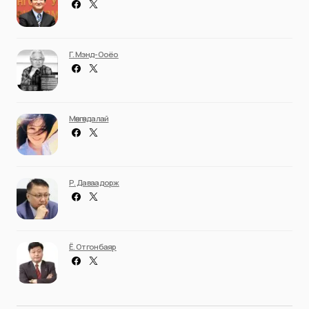
Г. Мэнд-Ооёо
Мөнгөндалай
Р. Даваадорж
Ё. Отгонбаяр