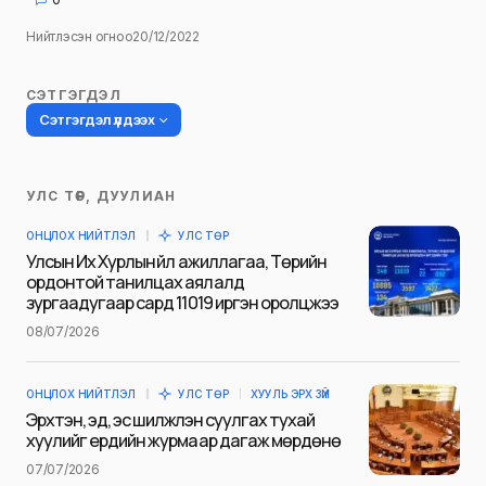
Нийтлэсэн огноо
20/12/2022
СЭТГЭГДЭЛ
Сэтгэгдэл үлдээх
УЛС ТӨР, ДУУЛИАН
Таны имэйл хаягийг нийтлэхгүй.
ОНЦЛОХ НИЙТЛЭЛ
УЛС ТӨР
Шаардлагатай талбаруудыг
*
гэж
Улсын Их Хурлын үйл ажиллагаа, Төрийн
тэмдэглэсэн
ордонтой танилцах аялалд
зургаадугаар сард 11019 иргэн оролцжээ
Name
*
08/07/2026
ОНЦЛОХ НИЙТЛЭЛ
УЛС ТӨР
ХУУЛЬ ЭРХ ЗҮЙ
E-mail
*
Эрхтэн, эд, эс шилжүүлэн суулгах тухай
хуулийг ердийн журмаар дагаж мөрдөнө
07/07/2026