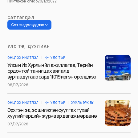
Нийтлэсэн огноо
20/12/2022
СЭТГЭГДЭЛ
Сэтгэгдэл үлдээх
УЛС ТӨР, ДУУЛИАН
Таны имэйл хаягийг нийтлэхгүй.
ОНЦЛОХ НИЙТЛЭЛ
УЛС ТӨР
Шаардлагатай талбаруудыг
*
гэж
Улсын Их Хурлын үйл ажиллагаа, Төрийн
тэмдэглэсэн
ордонтой танилцах аялалд
зургаадугаар сард 11019 иргэн оролцжээ
Name
*
08/07/2026
ОНЦЛОХ НИЙТЛЭЛ
УЛС ТӨР
ХУУЛЬ ЭРХ ЗҮЙ
E-mail
*
Эрхтэн, эд, эс шилжүүлэн суулгах тухай
хуулийг ердийн журмаар дагаж мөрдөнө
07/07/2026
Сэтгэгдэл
*