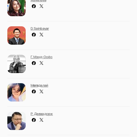
D. Sainbayar
Г. Мэнд-Ооёо
Мөнгөндалай
Р. Даваадорж