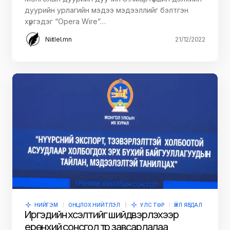
дуурийн урлагийн мэдээ мэдээллийг бэлтгэн
хүргэдэг “Opera Wire”…
Niitlel.mn
21/12/2022
НИЙГЭМ
ОНЦЛОХ НИЙТЛЭЛ
УЛС ТӨР
ҮЙЛ ЯВДАЛ
Иргэдийн хүсэлтийг шийдвэрлэхээр
ерөнхий сонсгол түр завсарлалаа