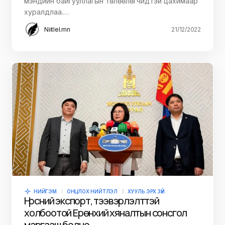
мэндийн байгууллагын төлөөлөгчидтэй цахимаар
хуралдлаа.…
Niitlel.mn
21/12/2022
НИЙГЭМ
ОНЦЛОХ НИЙТЛЭЛ
ХУУЛЬ ЭРХ ЗҮЙ
Нүүрсний экспорт, тээвэрлэлттэй
холбоотой Ерөнхий хяналтын сонсгол
маргааш болно