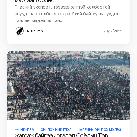
“Нүүрсний экспорт, тээвэрлэлттэй холбоотой
асуудлаар холбогдох эрх бүхий байгууллагуудын
тайлан, мэдээлэлтэй…
Niitlel.mn
20/12/2022
НИЙГЭМ
ОНЦЛОХ НИЙТЛЭЛ
ЦАГ ҮЕИЙН ОНЦЛОХ МЭДЭЭ
жагсаж байгаа иргэдэд Соёлын Төв