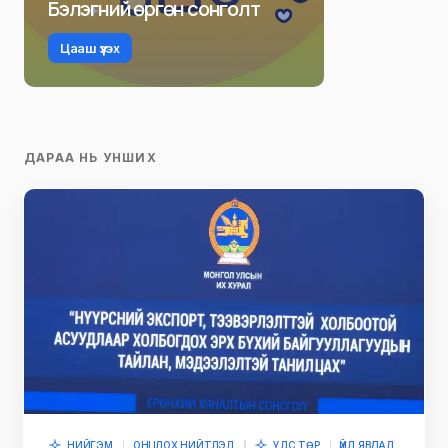
Бэлэгний өргөн сонголт
Цааш үзэх
ДАРАА НЬ УНШИХ
НИЙГЭМ
ОНЦЛОХ НИЙТЛЭЛ
УЛС ТӨР
ҮЙЛ ЯВДАЛ