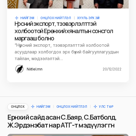
НИЙГЭМ
ОНЦЛОХ НИЙТЛЭЛ
ХУУЛЬ ЭРХ ЗҮЙ
Нүүрсний экспорт, тээвэрлэлттэй
холбоотой Ерөнхий хяналтын сонсгол
маргааш болно
“Нүүрсний экспорт, тээвэрлэлттэй холбоотой
асуудлаар холбогдох эрх бүхий байгууллагуудын
тайлан, мэдээлэлтэй…
Niitlel.mn
20/12/2022
ОНЦЛОХ
НИЙГЭМ
ОНЦЛОХ НИЙТЛЭЛ
УЛС ТӨР
Ерөнхий сайд асан С.Баяр, С.Батболд,
Ж.Эрдэнэбат нар АТГ-т мэдүүлэг өгнө