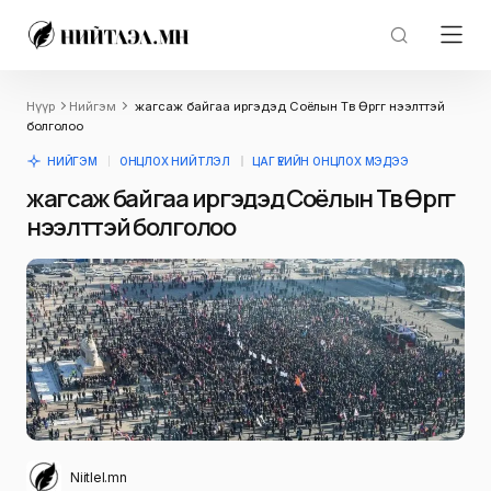
Нүүр
Нийгэм
жагсаж байгаа иргэдэд Соёлын Төв Өргөөг нээлттэй
болголоо
НИЙГЭМ
ОНЦЛОХ НИЙТЛЭЛ
ЦАГ ҮЕИЙН ОНЦЛОХ МЭДЭЭ
жагсаж байгаа иргэдэд Соёлын Төв Өргөөг
нээлттэй болголоо
Niitlel.mn