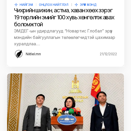
НИЙГЭМ
ОНЦЛОХ НИЙТЛЭЛ
ЭРҮҮЛ МЭНД
Чихрийн шижин, астма, хаван хөөх зэрэг
19 төрлийн эмийг 100 хувь хөнгөлүүлж авах
боломжтой
ЭМДEГ-ын удирдлагууд “Новартис Глобал” эрүүл
мэндийн байгууллагын төлөөлөгчидтэй цахимаар
хуралдлаа.…
Niitlel.mn
21/12/2022