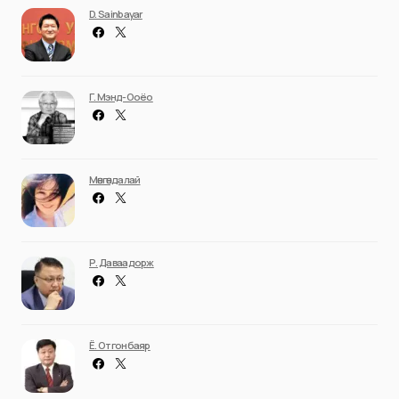
D. Sainbayar
Г. Мэнд-Ооёо
Мөнгөндалай
Р. Даваадорж
Ё. Отгонбаяр