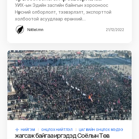
УИХ-ын Эдийн засгийн байнгын хорооноос
Нүүрсний олборлолт, тээвэрлэлт, экспорттой
холбоотой асуудлаар ерөнхий…
Niitlel.mn
21/12/2022
НИЙГЭМ
ОНЦЛОХ НИЙТЛЭЛ
ЦАГ ҮЕИЙН ОНЦЛОХ МЭДЭЭ
жагсаж байгаа иргэдэд Соёлын Төв