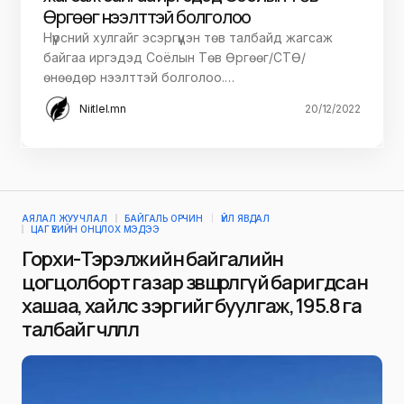
Өргөөг нээлттэй болголоо
Нүүрсний хулгайг эсэргүүцэн төв талбайд жагсаж
байгаа иргэдэд Соёлын Төв Өргөөг/СТӨ/
өнөөдөр нээлттэй болголоо.…
Niitlel.mn
20/12/2022
АЯЛАЛ ЖУУЧЛАЛ
БАЙГАЛЬ ОРЧИН
ҮЙЛ ЯВДАЛ
ЦАГ ҮЕИЙН ОНЦЛОХ МЭДЭЭ
Горхи-Тэрэлжийн байгалийн
цогцолборт газар зөвшөөрөлгүй баригдсан
хашаа, хайлс зэргийг буулгаж, 195.8 га
талбайг чөлөөллөө