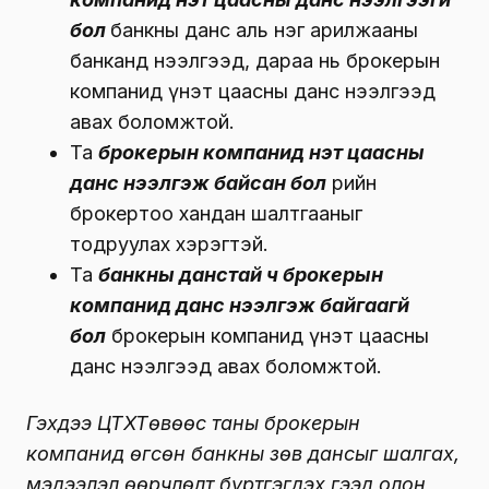
бол
банкны данс аль нэг арилжааны
банканд нээлгээд, дараа нь брокерын
компанид үнэт цаасны данс нээлгээд
авах боломжтой.
Та
брокерын компанид үнэт цаасны
данс нээлгэж байсан бол
өөрийн
брокертоо хандан шалтгааныг
тодруулах хэрэгтэй.
Та
банкны данстай ч брокерын
компанид данс нээлгэж байгаагүй
бол
брокерын компанид үнэт цаасны
данс нээлгээд авах боломжтой.
Гэхдээ ҮЦТХТөвөөс таны брокерын
компанид өгсөн банкны зөв дансыг шалгах,
мэдээлэл өөрчлөлт бүртгэгдэх гээд олон