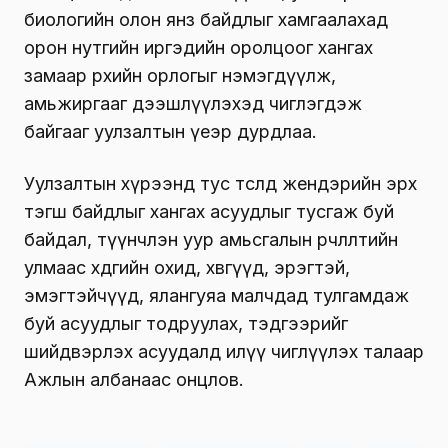
биологийн олон янз байдлыг хамгаалахад
орон нутгийн иргэдийн оролцоог хангах
замаар өрхийн орлогыг нэмэгдүүлж,
амьжиргааг дээшлүүлэхэд чиглэгдэж
байгааг уулзалтын үеэр дурдлаа.
Уулзалтын хүрээнд тус төсөлд жендэрийн эрх
тэгш байдлыг хангах асуудлыг тусгаж буй
байдал, түүнчлэн уур амьсгалын өөрчлөлтийн
улмаас хөдөөгийн охид, хөвгүүд, эрэгтэй,
эмэгтэйчүүд, ялангуяа малчдад тулгамдаж
буй асуудлыг тодруулах, тэдгээрийг
шийдвэрлэх асуудалд илүү чиглүүлэх талаар
Ажлын албанаас онцлов.