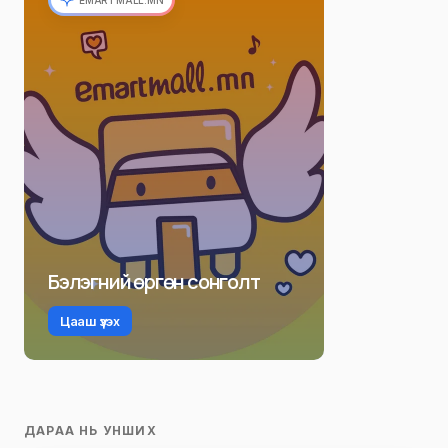
EMARTMALL.MN
Бэлэгний өргөн сонголт
Цааш үзэх
ДАРАА НЬ УНШИХ