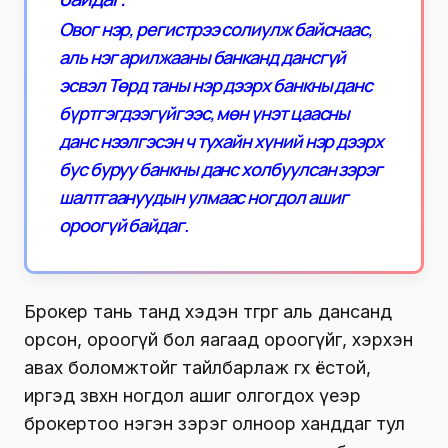
Овог нэр, регистрээ солиулж байснаас,
аль нэг арилжааны банканд дансгүй
эсвэл Төрд таны нэр дээрх банкны данс
бүртгэгдээгүйгээс, мөн үнэт цаасны
данс нээлгэсэн ч тухайн хүний нэр дээрх
бус буруу банкны данс холбуулсан зэрэг
шалтгаануудын улмаас ногдол ашиг
ороогүй байдаг.
Брокер тань танд хэдэн төгрөг аль дансанд
орсон, ороогүй бол яагаад ороогүйг, хэрхэн
авах боломжтойг тайлбарлаж өгөх ёстой,
иргэд зөвхөн ногдол ашиг олгогдох үеэр
брокертоо нэгэн зэрэг олноор ханддаг тул