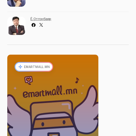
Ё. Отгонбаяр
EMARTMALL.MN