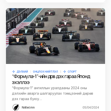
ДЭЛХИЙ
ОНЦЛОХ НИЙТЛЭЛ
СПОРТ
“Формула-1”-ийн дөрөв дэх гараа Японд
эхэллээ
“Формула-1” ангиллын уралдааны 2024 оны
дэлхийн аварга шалгаруулах тэмцээний дөрөв
дэх гараа буюу…
Niitlel.mn
05/04/2024