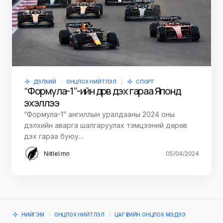
ДЭЛХИЙ
ОНЦЛОХ НИЙТЛЭЛ
СПОРТ
“Формула-1”-ийн дөрөв дэх гараа Японд
эхэллээ
“Формула-1” ангиллын уралдааны 2024 оны
дэлхийн аварга шалгаруулах тэмцээний дөрөв
дэх гараа буюу…
Niitlel.mn
05/04/2024
НИЙГЭМ
ОНЦЛОХ НИЙТЛЭЛ
ЦАГ ҮЕИЙН ОНЦЛОХ МЭДЭЭ