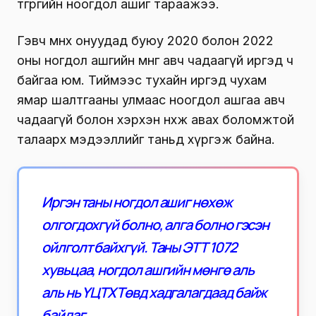
төгрөгийн ноогдол ашиг тараажээ.
Гэвч өмнөх онуудад буюу 2020 болон 2022
оны ногдол ашгийн мөнгөө авч чадаагүй иргэд ч
байгаа юм. Тиймээс тухайн иргэд чухам
ямар шалтгааны улмаас ноогдол ашгаа авч
чадаагүй болон хэрхэн нөхөж авах боломжтой
талаарх мэдээллийг таньд хүргэж байна.
Иргэн таны ногдол ашиг нөхөж
олгогдохгүй болно, алга болно гэсэн
ойлголт байхгүй. Таны ЭТТ 1072
хувьцаа, ногдол ашгийн мөнгө аль
аль нь ҮЦТХТөвд хадгалагдаад байж
байдаг.