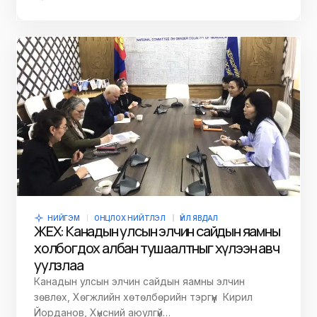
НИЙГЭМ
ОНЦЛОХ НИЙТЛЭЛ
ҮЙЛ ЯВДАЛ
ЖЕХ: Канадын улсын элчин сайдын яамны
холбогдох албан тушаалтныг хүлээн авч
уулзлаа
Канадын улсын элчин сайдын яамны элчин
зөвлөх, Хөгжлийн хөтөлбөрийн тэргүүн Кирил
Йорданов, Хүнсний аюулгүй…