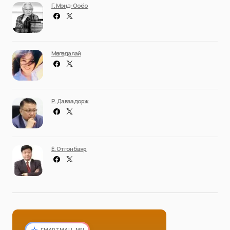
Г. Мэнд-Ооёо
Мөнгөндалай
Р. Даваадорж
Ё. Отгонбаяр