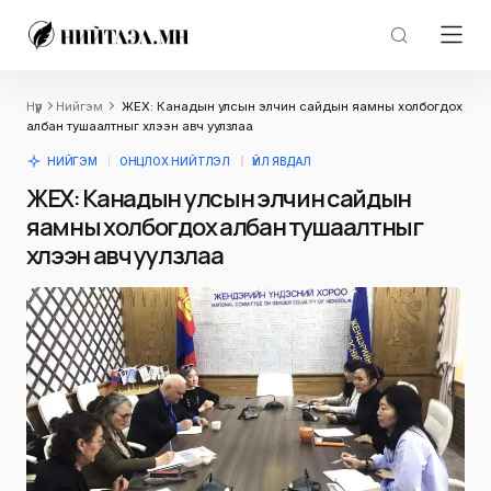
Нүүр
Нийгэм
ЖЕХ: Канадын улсын элчин сайдын яамны холбогдох
албан тушаалтныг хүлээн авч уулзлаа
НИЙГЭМ
ОНЦЛОХ НИЙТЛЭЛ
ҮЙЛ ЯВДАЛ
ЖЕХ: Канадын улсын элчин сайдын
яамны холбогдох албан тушаалтныг
хүлээн авч уулзлаа