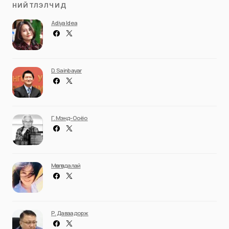
НИЙТЛЭЛЧИД
Adiya Idea
D. Sainbayar
Г. Мэнд-Ооёо
Мөнгөндалай
Р. Даваадорж