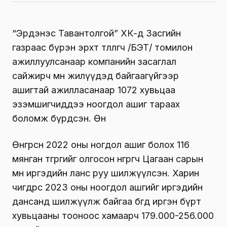
“Эрдэнэс Тавантолгой” ХК-д Засгийн
газраас бүрэн эрхт төлөөлөгч /БЭТ/ томилон
ажиллуулсанаар компанийн засаглал
сайжирч өмнө жилүүдэд байгаагүйгээр
ашигтай ажилласанаар 1072 хувьцаа
эзэмшигчиддээ ноогдол ашиг тараах
боломж бүрдсэн. Өнө
Өнгөрсөн 2022 оны ногдол ашиг болох 116
мянган төгрөгийг олгосон өнгөрөгч Цагаан сарын
өмнө иргэдийн ланс руу шилжүүлсэн. Харин
өчигдрөөс 2023 оны ноогдол ашгийг иргэдийн
дансанд шилжүүлж байгаа бөгөөд иргэн бүрт
хувьцааны тооноос хамаарч 179.000-256.000