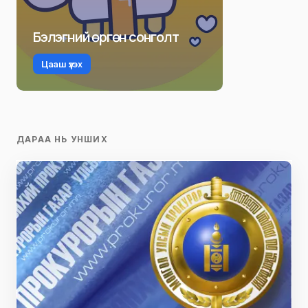
Бэлэгний өргөн сонголт
Цааш үзэх
ДАРАА НЬ УНШИХ