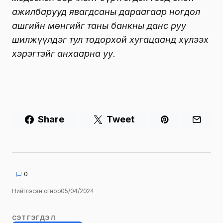
ажилбарууд явагдсаны дараагаар ногдол
ашгийн мөнгийг таны банкны данс руу
шилжүүлдэг тул тодорхой хугацаанд хүлээх
хэрэгтэйг анхаарна уу.
Share
Tweet
0
Нийтлэсэн огноо
05/04/2024
СЭТГЭГДЭЛ