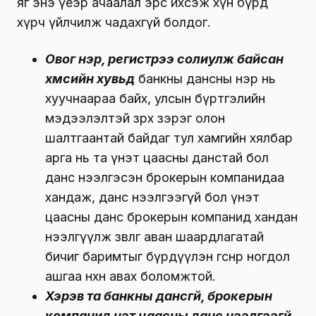
яг энэ үеэр ачаалал эрс ихсэж хүн бүрд
хүрч үйлчилж чадахгүй болдог.
Овог нэр, регистрээ солиулж байсан
хүмүүсийн хувьд
банкны дансны нэр нь
хуучнаараа байх, улсын бүртгэлийн
мэдээлэлтэй зөрөх зэрэг олон
шалтгаантай байдаг тул хамгийн хялбар
арга нь та үнэт цаасны данстай бол
данс нээлгэсэн брокерын компанидаа
хандаж, данс нээлгээгүй бол үнэт
цаасны данс брокерын компанид хандан
нээлгүүлж зөвлөгөө аван шаардлагатай
бичиг баримтыг бүрдүүлэн өгснөөр ногдол
ашгаа нөхөн авах боломжтой.
Хэрэв та банкны дансгүй, брокерын
компанид үнэт цаасны данс нээлгээгүй