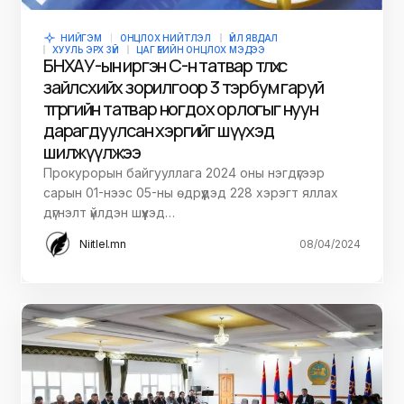
НИЙГЭМ
ОНЦЛОХ НИЙТЛЭЛ
ҮЙЛ ЯВДАЛ
ХУУЛЬ ЭРХ ЗҮЙ
ЦАГ ҮЕИЙН ОНЦЛОХ МЭДЭЭ
БНХАУ-ын иргэн С-н татвар төлөхөөс
зайлсхийх зорилгоор 3 тэрбум гаруй
төгрөгийн татвар ногдох орлогыг нуун
дарагдуулсан хэргийг шүүхэд
шилжүүлжээ
Прокурорын байгууллага 2024 оны нэгдүгээр
сарын 01-нээс 05-ны өдрүүдэд 228 хэрэгт яллах
дүгнэлт үйлдэн шүүхэд…
Niitlel.mn
08/04/2024