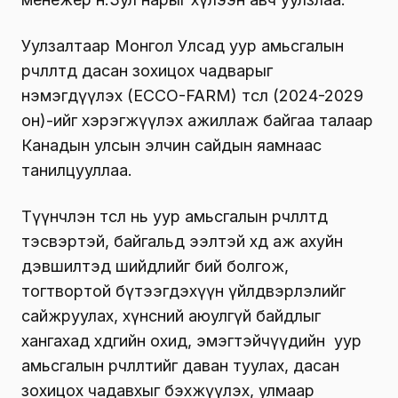
Уулзалтаар Монгол Улсад уур амьсгалын
өөрчлөлтөд дасан зохицох чадварыг
нэмэгдүүлэх (ECCO-FARM) төсөл (2024-2029
он)-ийг хэрэгжүүлэх ажиллаж байгаа талаар
Канадын улсын элчин сайдын яамнаас
танилцууллаа.
Түүнчлэн төсөл нь уур амьсгалын өөрчлөлтөд
тэсвэртэй, байгальд ээлтэй хөдөө аж ахуйн
дэвшилтэд шийдлийг бий болгож,
тогтвортой бүтээгдэхүүн үйлдвэрлэлийг
сайжруулах, хүнсний аюулгүй байдлыг
хангахад хөдөөгийн охид, эмэгтэйчүүдийн уур
амьсгалын өөрчлөлтийг даван туулах, дасан
зохицох чадавхыг бэхжүүлэх, улмаар