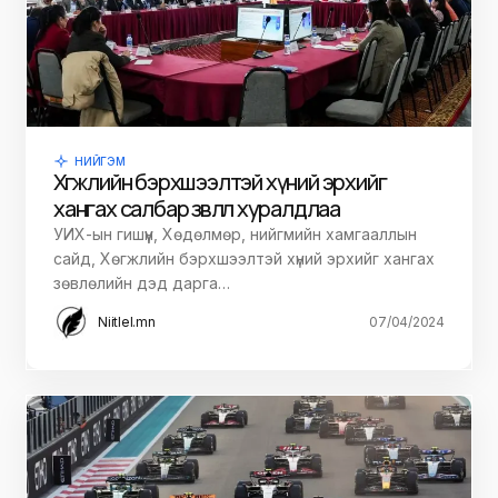
НИЙГЭМ
Хөгжлийн бэрхшээлтэй хүний эрхийг
хангах салбар зөвлөл хуралдлаа
УИХ-ын гишүүн, Хөдөлмөр, нийгмийн хамгааллын
сайд, Хөгжлийн бэрхшээлтэй хүний эрхийг хангах
зөвлөлийн дэд дарга…
Niitlel.mn
07/04/2024