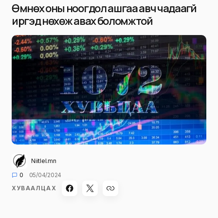
Өмнөх оны ноогдол ашгаа авч чадаагүй
иргэд нөхөж авах боломжтой
Niitlel.mn
0
05/04/2024
ХУВААЛЦАХ