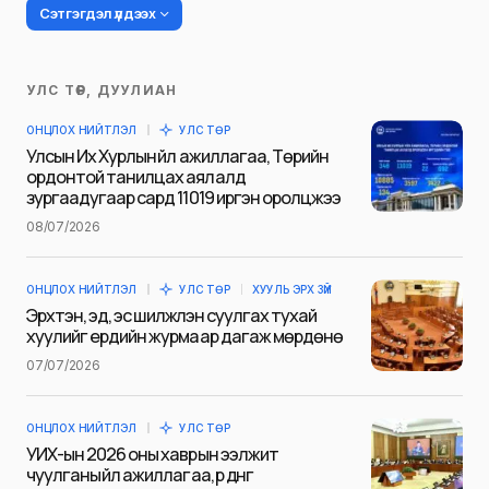
Сэтгэгдэл үлдээх
УЛС ТӨР, ДУУЛИАН
Таны имэйл хаягийг нийтлэхгүй.
ОНЦЛОХ НИЙТЛЭЛ
УЛС ТӨР
Шаардлагатай талбаруудыг
*
гэж
Улсын Их Хурлын үйл ажиллагаа, Төрийн
тэмдэглэсэн
ордонтой танилцах аялалд
зургаадугаар сард 11019 иргэн оролцжээ
Name
*
08/07/2026
ОНЦЛОХ НИЙТЛЭЛ
УЛС ТӨР
ХУУЛЬ ЭРХ ЗҮЙ
E-mail
*
Эрхтэн, эд, эс шилжүүлэн суулгах тухай
хуулийг ердийн журмаар дагаж мөрдөнө
07/07/2026
Сэтгэгдэл
*
ОНЦЛОХ НИЙТЛЭЛ
УЛС ТӨР
УИХ-ын 2026 оны хаврын ээлжит
чуулганы үйл ажиллагаа, үр дүнг