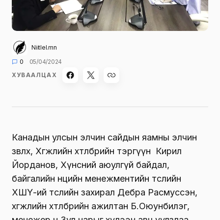
Niitlel.mn
0
05/04/2024
ХУВААЛЦАХ
Канадын улсын элчин сайдын яамны элчин
зөвлөх, Хөгжлийн хөтөлбөрийн тэргүүн Кирил
Йорданов, Хүнсний аюулгүй байдал,
байгалийн нөөцийн менежментийн төслийн
ХШҮ-ий төслийн захирал Дебра Расмуссэн,
хөгжлийн хөтөлбөрийн ажилтан Б.Оюунбилэг,
менежер н.Зул нарыг хүлээн авч уулзлаа.