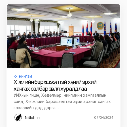
НИЙГЭМ
Хөгжлийн бэрхшээлтэй хүний эрхийг
хангах салбар зөвлөл хуралдлаа
УИХ-ын гишүүн, Хөдөлмөр, нийгмийн хамгааллын
сайд, Хөгжлийн бэрхшээлтэй хүний эрхийг хангах
зөвлөлийн дэд дарга…
Niitlel.mn
07/04/2024