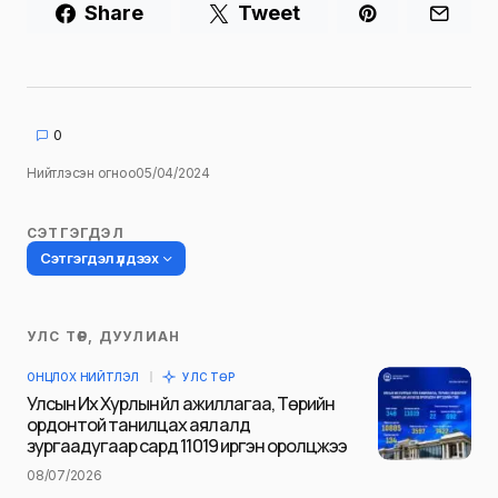
Share
Tweet
0
Нийтлэсэн огноо
05/04/2024
СЭТГЭГДЭЛ
Сэтгэгдэл үлдээх
УЛС ТӨР, ДУУЛИАН
Таны имэйл хаягийг нийтлэхгүй.
ОНЦЛОХ НИЙТЛЭЛ
УЛС ТӨР
Шаардлагатай талбаруудыг
*
гэж
Улсын Их Хурлын үйл ажиллагаа, Төрийн
тэмдэглэсэн
ордонтой танилцах аялалд
зургаадугаар сард 11019 иргэн оролцжээ
Name
*
08/07/2026