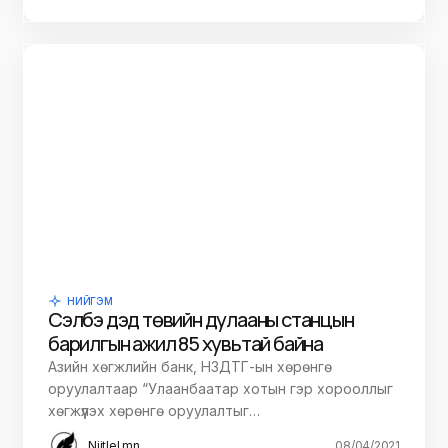
НИЙГЭМ
Сэлбэ дэд төвийн дулааны станцын
барилгын ажил 85 хувьтай байна
Азийн хөгжлийн банк, НЗДТГ-ын хөрөнгө
оруулалтаар “Улаанбаатар хотын гэр хорооллыг
хөгжүүлэх хөрөнгө оруулалтыг…
Niitlel.mn
08/04/2021