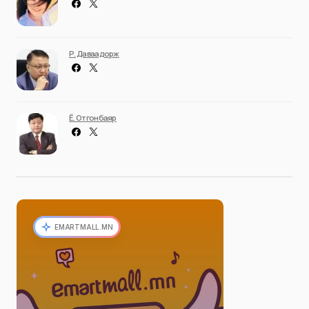
Р. Даваадорж
Ё. Отгонбаяр
EMARTMALL.MN