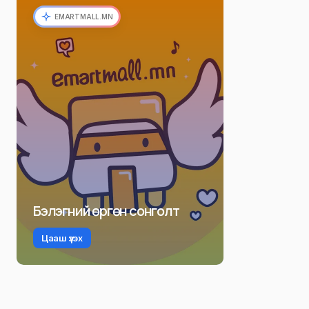
EMARTMALL.MN
Бэлэгний өргөн сонголт
Цааш үзэх