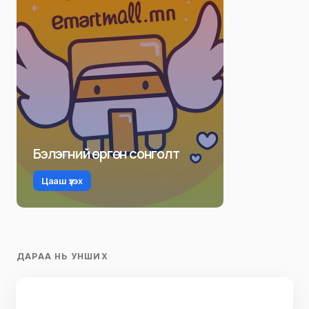
Бэлэгний өргөн сонголт
Цааш үзэх
ДАРАА НЬ УНШИХ