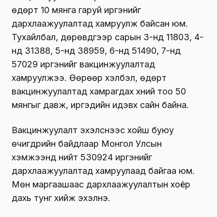
өдөрт 10 мянга гаруй иргэнийг
дархлаажуулалтад хамруулж байсан юм.
Тухайлбал, дөрөвдүгээр сарын 3-нд 11803, 4-
нд 31388, 5-нд 38959, 6-нд 51490, 7-нд
57029 иргэнийг вакцинжуулалтад
хамруулжээ. Өөрөөр хэлбэл, өдөрт
вакцинжуулалтад хамрагдах хүний тоо 50
мянгыг давж, иргэдийн идэвх сайн байна.
Вакцинжуулалт эхэлснээс хойш буюу
өчигдрийн байдлаар Монгол Улсын
хэмжээнд нийт 530924 иргэнийг
дархлаажуулалтад хамруулаад байгаа юм.
Мөн маргаашаас дархлаажуулалтын хоёр
дахь тунг хийж эхэлнэ.