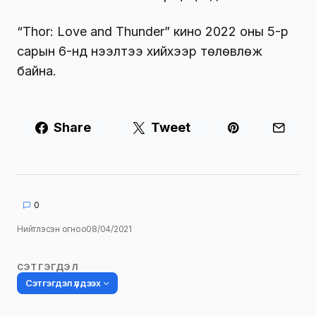
“Thor: Love and Thunder” кино 2022 оны 5-р
сарын 6-нд нээлтээ хийхээр төлөвлөж
байна.
Share
Tweet
0
Нийтлэсэн огноо
08/04/2021
СЭТГЭГДЭЛ
Сэтгэгдэл үлдээх