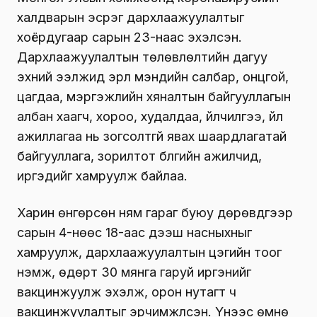
халдварын эсрэг дархлаажуулалтыг
хоёрдугаар сарын 23-наас эхэлсэн.
Дархлаажуулалтын төлөвлөлтийн дагуу
эхний ээлжид эрүүл мэндийн салбар, онцгой,
цагдаа, мэргэжлийн хяналтын байгууллагын
албан хаагч, хороо, худалдаа, үйлчилгээ, үйл
ажиллагаа нь зогсолтгүй явах шаардлагатай
байгууллага, зорилтот бүлгийн ажилчид,
иргэдийг хамруулж байлаа.
Харин өнгөрсөн ням гараг буюу дөрөвдүгээр
сарын 4-нөөс 18-аас дээш насныхныг
хамруулж, дархлаажуулалтын цэгийн тоог
нэмж, өдөрт 30 мянга гаруй иргэнийг
вакцинжуулж эхэлж, орон нутагт ч
вакцинжуулалтыг эрчимжүүлсэн. Үүнээс өмнө