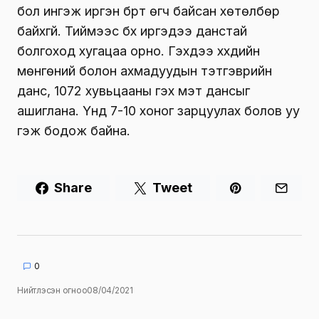
бол ингэж иргэн бүрт өгч байсан хөтөлбөр
байхгүй. Тиймээс бүх иргэдээ данстай
болгоход хугацаа орно. Гэхдээ хүүхдийн
мөнгөний болон ахмадуудын тэтгэврийн
данс, 1072 хувьцааны гэх мэт дансыг
ашиглана. Үүнд 7-10 хоног зарцуулах болов уу
гэж бодож байна.
Share
Tweet
0
Нийтлэсэн огноо
08/04/2021