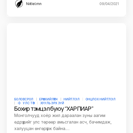
Niitlel.mn
09/04/2021
БОЛОВСРОЛ
ЕРӨНХИЙЛӨГЧ
НИЙТЛЭЛ
ОНЦЛОХ НИЙТЛЭЛ
УЛС ТӨР
ХУУЛЬ ЭРХ ЗҮЙ
Бохир тэмцэл буюу “ХАР ПИАР”
Монголчууд хоёр жил дараалан зуны аагим
өдрүүдийг улс төрөөр амьсгалан асч, бачимдаж,
халууцан өнгөрүүлж байна.…