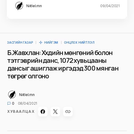
Niitlel.mn
09/04/2021
ЗАСГИЙН ГАЗАР
НИЙГЭМ
ОНЦЛОХ НИЙТЛЭЛ
Б.Жавхлан: Хүүхдийн мөнгөний болон
тэтгэврийн данс, 1072 хувьцааны
дансыг ашиглаж иргэдэд 300 мянган
төгрөг олгоно
Niitlel.mn
0
08/04/2021
ХУВААЛЦАХ