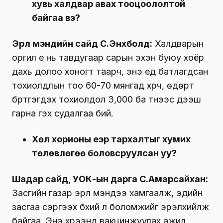
хувь халдвар авах тооцоололтой
байгаа вэ?
Эрүүл мэндийн сайд С.Энхболд:
Халдварын
оргил үе нь тавдугаар сарын эхэн буюу хоёр
дахь долоо хоногт таарч, энэ үед батлагдсан
тохиолдлын тоо 60-70 мянгад хүрч, өдөрт
бүртгэгдэх тохиолдол 3,000 ба түүнээс дээш
гарна гэх судалгаа бий.
Хөл хорионы үеэр тархалтыг хумих
төлөвлөгөө боловсруулсан уу?
Шадар сайд, УОК-ын дарга С.Амарсайхан:
Засгийн газар эрүүл мэндээ хамгаалж, эдийн
засгаа сэргээх бүхий л боломжийг эрэлхийлж
байгаа. Энэ хүрээнд вакцинжуулах ажил