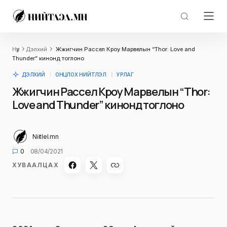
Нүүр
Дэлхий
Жүжигчин Рассел Кроу Марвелын “Thor: Love and
Thunder” кинонд тоглоно
ДЭЛХИЙ
ОНЦЛОХ НИЙТЛЭЛ
УРЛАГ
Жүжигчин Рассел Кроу Марвелын “Thor:
Love and Thunder” кинонд тоглоно
Niitlel.mn
0
08/04/2021
ХУВААЛЦАХ