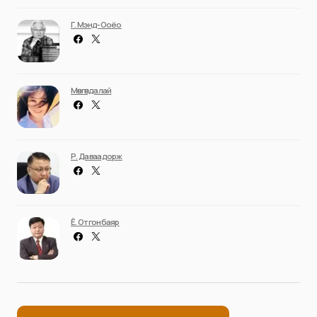
Г. Мэнд-Ооёо
Мөнгөндалай
Р. Даваадорж
Ё. Отгонбаяр