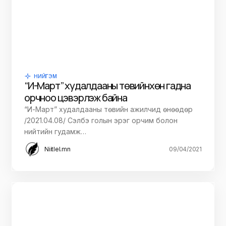
НИЙГЭМ
“И-Март” худалдааны төвийнхөн гадна
орчноо цэвэрлэж байна
“И-Март” худалдааны төвийн ажилчид өнөөдөр
/2021.04.08/ Сэлбэ голын эрэг орчим болон
нийтийн гудамж…
Niitlel.mn
09/04/2021