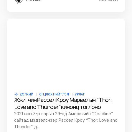
ДЭЛХИЙ
ОНЦЛОХ НИЙТЛЭЛ
УРЛАГ
Жүжигчин Рассел Кроу Марвелын “Thor:
Love and Thunder” кинонд тоглоно
2021 оны 3-р сарын 29-нд Америкийн “Deadline”
сайтад мэдээлснээр Рассел Кроу “Thor: Love and
Thunder”-д…