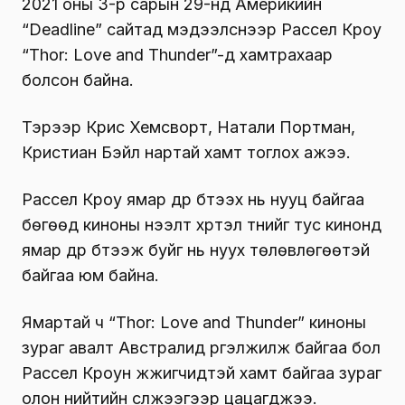
2021 оны 3-р сарын 29-нд Америкийн
“Deadline” сайтад мэдээлснээр Рассел Кроу
“Thor: Love and Thunder”-д хамтрахаар
болсон байна.
Тэрээр Крис Хемсворт, Натали Портман,
Кристиан Бэйл нартай хамт тоглох ажээ.
Рассел Кроу ямар дүр бүтээх нь нууц байгаа
бөгөөд киноны нээлт хүртэл түүнийг тус кинонд
ямар дүр бүтээж буйг нь нуух төлөвлөгөөтэй
байгаа юм байна.
Ямартай ч “Thor: Love and Thunder” киноны
зураг авалт Австралид үргэлжилж байгаа бол
Рассел Кроун жүжигчидтэй хамт байгаа зураг
олон нийтийн сүлжээгээр цацагджээ.