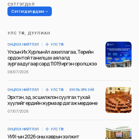
СЭТГЭГДЭЛ
Сэтгэгдэл үлдээх
УЛС ТӨР, ДУУЛИАН
Таны имэйл хаягийг нийтлэхгүй.
ОНЦЛОХ НИЙТЛЭЛ
УЛС ТӨР
Шаардлагатай талбаруудыг
*
гэж
Улсын Их Хурлын үйл ажиллагаа, Төрийн
тэмдэглэсэн
ордонтой танилцах аялалд
зургаадугаар сард 11019 иргэн оролцжээ
Name
*
08/07/2026
ОНЦЛОХ НИЙТЛЭЛ
УЛС ТӨР
ХУУЛЬ ЭРХ ЗҮЙ
E-mail
*
Эрхтэн, эд, эс шилжүүлэн суулгах тухай
хуулийг ердийн журмаар дагаж мөрдөнө
07/07/2026
Сэтгэгдэл
*
ОНЦЛОХ НИЙТЛЭЛ
УЛС ТӨР
УИХ-ын 2026 оны хаврын ээлжит