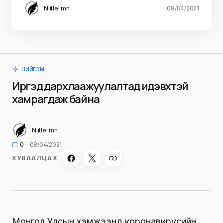
Niitlel.mn
08/04/2021
НИЙГЭМ
Иргэд дархлаажуулалтад идэвхтэй
хамрагдаж байна
Niitlel.mn
0
08/04/2021
ХУВААЛЦАХ
Монгол Улсын хэмжээнд коронавирусийн