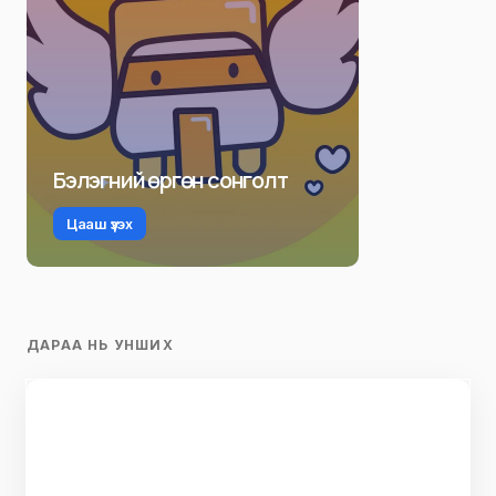
Бэлэгний өргөн сонголт
Цааш үзэх
ДАРАА НЬ УНШИХ