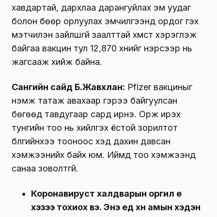
хавдартай, дархлаа дарангуйлах эм уудаг
болон бөөр орлуулах эмчилгээнд ордог гэх
мэтчилэн зайлшгүй заалттай хүмүүст хэрэглэж
байгаа вакцин тул 12,870 хүнийг нэрсээр нь
жагсааж хийж байна.
Сангийн сайд Б.Жавхлан:
Pfizer вакциныг
нэмж татаж авахаар гэрээ байгуулсан
бөгөөд тавдугаар сард ирнэ. Орж ирэх
тунгийн тоо нь хийлгэх ёстой зорилтот
бүлгийнхээ тооноос хэд дахин давсан
хэмжээнийх байх юм. Иймд тоо хэмжээнд
санаа зоволтгүй.
Коронавируст халдварын оргил үе
хэзээ тохиох вэ. Энэ үед хүн амын хэдэн