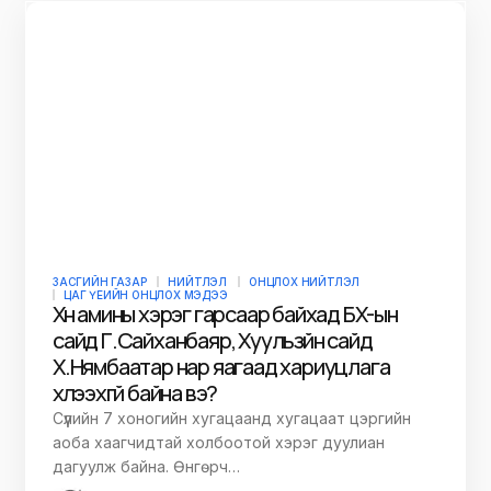
ЗАСГИЙН ГАЗАР
НИЙТЛЭЛ
ОНЦЛОХ НИЙТЛЭЛ
ЦАГ ҮЕИЙН ОНЦЛОХ МЭДЭЭ
Хүн амины хэрэг гарсаар байхад БХ-ын
сайд Г.Сайханбаяр, Хуульзүйн сайд
Х.Нямбаатар нар яагаад хариуцлага
хүлээхгүй байна вэ?
Сүүлийн 7 хоногийн хугацаанд хугацаат цэргийн
аоба хаагчидтай холбоотой хэрэг дуулиан
дагуулж байна. Өнгөрч…