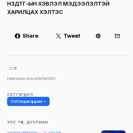
НЗДТГ-ЫН ХЭВЛЭЛ МЭДЭЭЛЭЛТЭЙ
ХАРИЛЦАХ ХЭЛТЭС
Share
Tweet
0
Нийтлэсэн огноо
08/04/2021
СЭТГЭГДЭЛ
Сэтгэгдэл үлдээх
УЛС ТӨР, ДУУЛИАН
Таны имэйл хаягийг нийтлэхгүй.