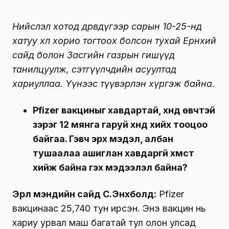
Нийслэл хотод дөрөвдүгээр сарын 10-25-нд
хатуу хөл хорио тогтоох болсон тухай Ерөнхий
сайд болон Засгийн газрын гишүүд
танилцуулж, сэтгүүлчдийн асуултад
хариуллаа. Үүнээс түүвэрлэн хүргэж байна.
Pfizer вакциныг хавдартай, хүнд өвчтэй
зэрэг 12 мянга гаруй хүнд хийх тооцоо
байгаа. Гэвч эрх мэдэл, албан
тушаалаа ашиглан хавдаргүй хүмүүст
хийж байна гэх мэдээлэл байна?
Эрүүл мэндийн сайд С.Энхболд:
Pfizer
вакцинаас 25,740 тун ирсэн. Энэ вакцин нь
хариу урвал маш багатай тул олон улсад