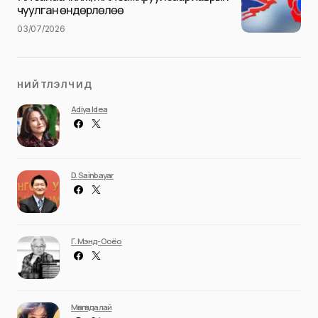
чуулган өндөрлөлөө
03/07/2026
НИЙТЛЭЛЧИД
Adiya Idea
D. Sainbayar
Г. Мэнд-Ооёо
Мөнгөндалай