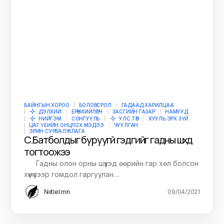
БАЙНГЫН ХОРОО
БОЛОВСРОЛ
ГАДААД ХАРИЛЦАА
ДЭЛХИЙ
ЕРӨНХИЙЛӨГЧ
ЗАСГИЙН ГАЗАР
НАМУУД
НИЙГЭМ
СОНГУУЛЬ
УЛС ТӨР
ХУУЛЬ ЭРХ ЗҮЙ
ЦАГ ҮЕИЙН ОНЦЛОХ МЭДЭЭ
ЧУУЛГАН
ЭРИН СУРВАЛЖЛАГА
Сү.Батболдыг буруугүй гэдгийг гадны шүүхүүд
тогтоожээ
Гадны олон орны шүүхэд өөрийн гар хөл болсон
хүмүүсээр гомдол гаргуулан…
Niitlel.mn
09/04/2021