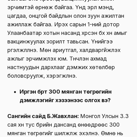
эрчимтэй өрнөж байгаа. Үүнд эрүүл мэнд,
цагдаа, онцгой байдлын олон зуун ажилтан
ажиллаж байгаа. Ирэх сарын 1-ний дотор
Улаанбаатар хотын насанд хүрсэн бүх хүн амыг
вакцинжуулах зорилт тавьсан. Үүнийгээ
үргэлжлүүлнэ. Мөн ариутгал, халдваргүйжүүлэх
ажлыг эрчимжүүлэх юм. Түүнчлэн ахмад
настнуудын дархлааг дэмжих хөтөлбөр
боловсруулж, хэрэгжүүлнэ.
Иргэн бүрт 300 мянган төгрөгийн
дэмжлэгийг хэзээнээс олгох вэ?
Сангийн сайд Б.Жавхлан:
Монгол Улсын 3.3
сая хүн тус бүрийн дансанд өнөөдрөөс 300
мянган төгрөгийг шилжүүлж эхэлнэ. Өмнө нь