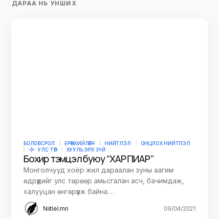
ДАРАА НЬ УНШИХ
БОЛОВСРОЛ
ЕРӨНХИЙЛӨГЧ
НИЙТЛЭЛ
ОНЦЛОХ НИЙТЛЭЛ
УЛС ТӨР
ХУУЛЬ ЭРХ ЗҮЙ
Бохир тэмцэл буюу “ХАР ПИАР”
Монголчууд хоёр жил дараалан зуны аагим
өдрүүдийг улс төрөөр амьсгалан асч, бачимдаж,
халууцан өнгөрүүлж байна.…
Niitlel.mn
09/04/2021