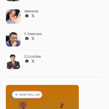
Мөнгөндалай
Р. Даваадорж
Ё. Отгонбаяр
EMARTMALL.MN