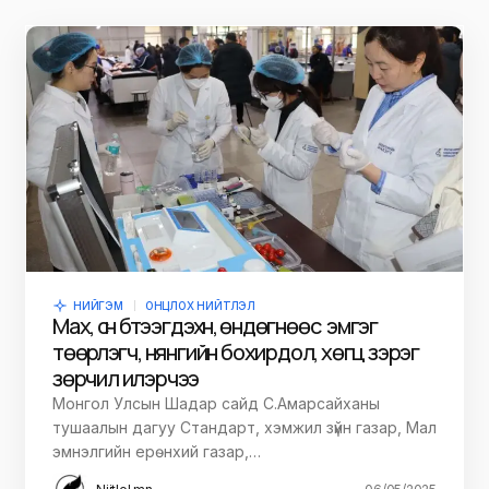
НИЙГЭМ
ОНЦЛОХ НИЙТЛЭЛ
Мах, сүүн бүтээгдэхүүн, өндөгнөөс эмгэг
төөрүүлэгч, нянгийн бохирдол, хөгц зэрэг
зөрчил илэрчээ
Монгол Улсын Шадар сайд С.Амарсайханы
тушаалын дагуу Стандарт, хэмжил зүйн газар, Мал
эмнэлгийн ерөнхий газар,…