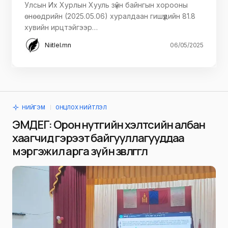
Улсын Их Хурлын Хууль зүйн байнгын хорооны
өнөөдрийн (2025.05.06) хуралдаан гишүүдийн 81.8
хувийн ирцтэйгээр…
Niitlel.mn
06/05/2025
НИЙГЭМ
ОНЦЛОХ НИЙТЛЭЛ
ЭМДЕГ: Орон нутгийн хэлтсийн албан
хаагчид гэрээт байгууллагууддаа
мэргэжил арга зүйн зөвлөгөө өглөө