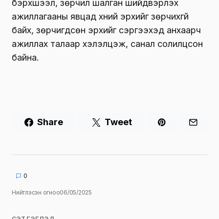
бэрхшээл, зөрчил шалган шийдвэрлэх
ажиллагааны явцад хүний эрхийг зөрчихгүй
байх, зөрчигдсөн эрхийг сэргээхэд анхаарч
ажиллах талаар хэлэлцэж, санал солилцсон
байна.
Share
Tweet
0
Нийтлэсэн огноо
06/05/2025
СЭТГЭГДЭЛ