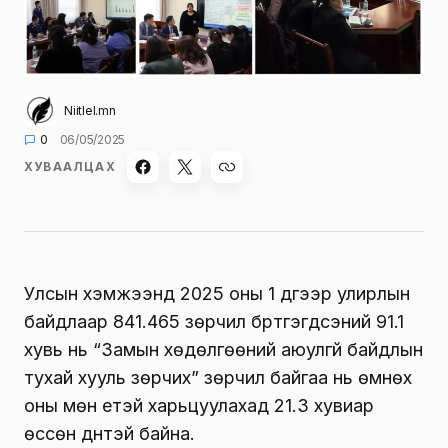
Niitlel.mn
0
06/05/2025
ХУВААЛЦАХ
Улсын хэмжээнд 2025 оны 1 дүгээр улирлын
байдлаар 841.465 зөрчил бүртгэгдсэний 91.1
хувь нь “Замын хөдөлгөөний аюулгүй байдлын
тухай хууль зөрчих” зөрчил байгаа нь өмнөх
оны мөн үетэй харьцуулахад 21.3 хувиар
өссөн дүнтэй байна.