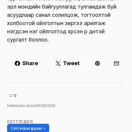
эрүүл мэндийн байгууллагад тулгамдаж буй
асуудлаар санал солилцож, тогтоолтой
холбоотой ойлголтын зөрүүгээ арилгаж
нэгдсэн нэг ойлголтод хүрсэн үр дүнтэй
сургалт боллоо.
Share
Tweet
0
Нийтлэсэн огноо
06/05/2025
СЭТГЭГДЭЛ
Сэтгэгдэл үлдээх