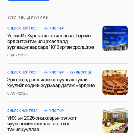
УЛС ТӨР, ДУУЛИАН
Таны имэйл хаягийг нийтлэхгүй.
ОНЦЛОХ НИЙТЛЭЛ
УЛС ТӨР
Шаардлагатай талбаруудыг
*
гэж
Улсын Их Хурлын үйл ажиллагаа, Төрийн
тэмдэглэсэн
ордонтой танилцах аялалд
зургаадугаар сард 11019 иргэн оролцжээ
Name
*
08/07/2026
ОНЦЛОХ НИЙТЛЭЛ
УЛС ТӨР
ХУУЛЬ ЭРХ ЗҮЙ
E-mail
*
Эрхтэн, эд, эс шилжүүлэн суулгах тухай
хуулийг ердийн журмаар дагаж мөрдөнө
07/07/2026
Сэтгэгдэл
*
ОНЦЛОХ НИЙТЛЭЛ
УЛС ТӨР
УИХ-ын 2026 оны хаврын ээлжит
чуулганы үйл ажиллагаа, үр дүнг
танилцууллаа