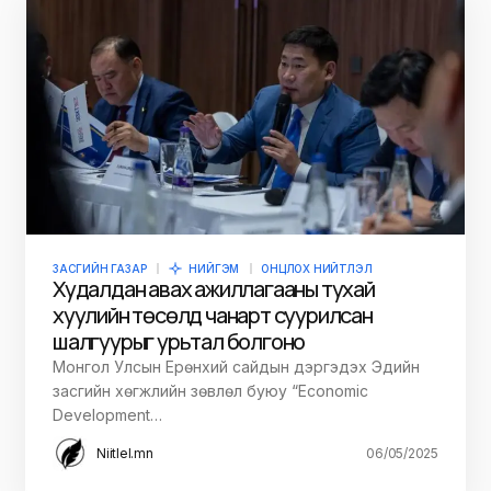
ЗАСГИЙН ГАЗАР
НИЙГЭМ
ОНЦЛОХ НИЙТЛЭЛ
Худалдан авах ажиллагааны тухай
хуулийн төсөлд чанарт суурилсан
шалгуурыг урьтал болгоно
Монгол Улсын Ерөнхий сайдын дэргэдэх Эдийн
засгийн хөгжлийн зөвлөл буюу “Economic
Development…
Niitlel.mn
06/05/2025