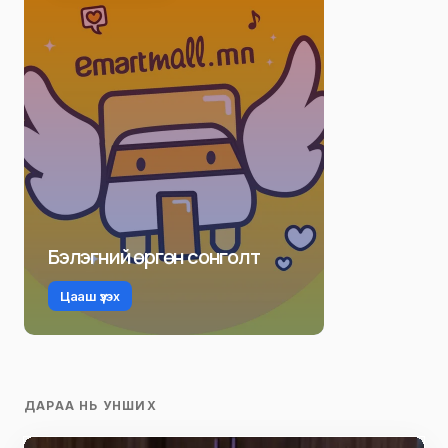
Бэлэгний өргөн сонголт
Цааш үзэх
ДАРАА НЬ УНШИХ