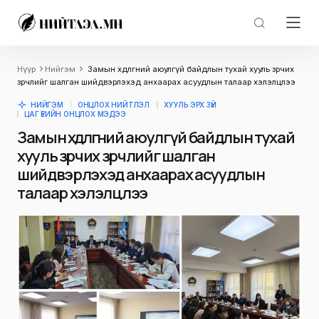
Нүүр
Нийгэм
Замын хөдөлгөөний аюулгүй байдлын тухай хууль зөрчих
зөрчлийг шалган шийдвэрлэхэд анхаарах асуудлын талаар хэлэлцлээ
НИЙГЭМ
ОНЦЛОХ НИЙТЛЭЛ
ХУУЛЬ ЭРХ ЗҮЙ
ЦАГ ҮЕИЙН ОНЦЛОХ МЭДЭЭ
Замын хөдөлгөөний аюулгүй байдлын тухай
хууль зөрчих зөрчлийг шалган
шийдвэрлэхэд анхаарах асуудлын
талаар хэлэлцлээ