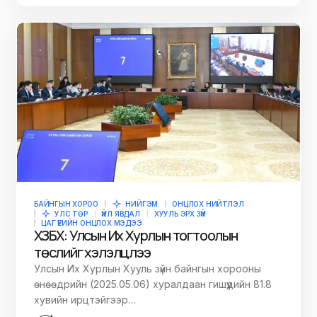
БАЙНГЫН ХОРОО
НИЙГЭМ
ОНЦЛОХ НИЙТЛЭЛ
УЛС ТӨР
ҮЙЛ ЯВДАЛ
ХУУЛЬ ЭРХ ЗҮЙ
ЦАГ ҮЕИЙН ОНЦЛОХ МЭДЭЭ
ХЗБХ: Улсын Их Хурлын тогтоолын
төслийг хэлэлцлээ
Улсын Их Хурлын Хууль зүйн байнгын хорооны
өнөөдрийн (2025.05.06) хуралдаан гишүүдийн 81.8
хувийн ирцтэйгээр…