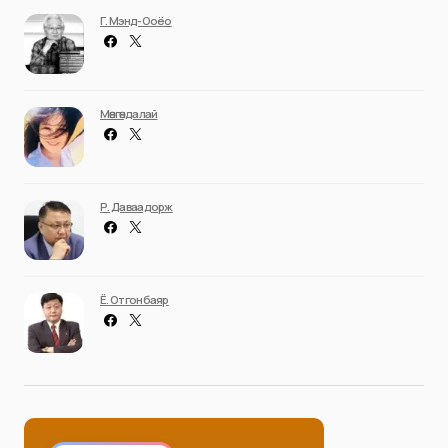
Г. Мэнд-Ооёо
Мөнгөндалай
Р. Даваадорж
Ё. Отгонбаяр