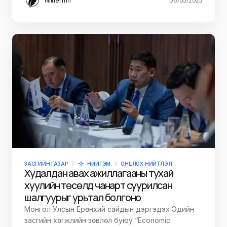
Niitlel.mn
06/05/2025
ЗАСГИЙН ГАЗАР
НИЙГЭМ
ОНЦЛОХ НИЙТЛЭЛ
Худалдан авах ажиллагааны тухай
хуулийн төсөлд чанарт суурилсан
шалгуурыг урьтал болгоно
Монгол Улсын Ерөнхий сайдын дэргэдэх Эдийн
засгийн хөгжлийн зөвлөл буюу “Economic