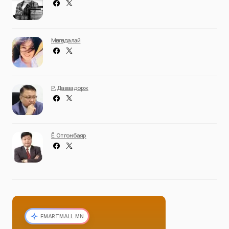
Мөнгөндалай
Р. Даваадорж
Ё. Отгонбаяр
EMARTMALL.MN