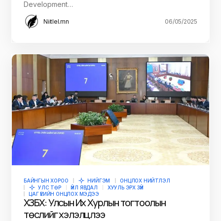
Development…
Niitlel.mn
06/05/2025
БАЙНГЫН ХОРОО
НИЙГЭМ
ОНЦЛОХ НИЙТЛЭЛ
УЛС ТӨР
ҮЙЛ ЯВДАЛ
ХУУЛЬ ЭРХ ЗҮЙ
ЦАГ ҮЕИЙН ОНЦЛОХ МЭДЭЭ
ХЗБХ: Улсын Их Хурлын тогтоолын
төслийг хэлэлцлээ