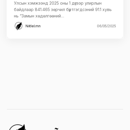
Улсын хэмжээнд 2025 оны 1 дүгээр улирлын
байдлаар 841.465 зөрчил бүртгэгдсэний 91.1 хувь
нь “Замын хөдөлгөөний…
Niitlel.mn
06/05/2025