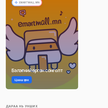
EMARTMALL.MN
Бэлэгний өргөн сонголт
Цааш үзэх
ДАРАА НЬ УНШИХ