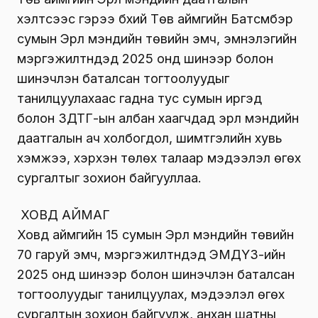
хэлтсээс гэрээ бүхий Төв аймгийн Батсүмбэр
сумын Эрүүл мэндийн төвийн эмч, эмнэлэгийн
мэргэжилтнүүдэд 2025 онд шинээр болон
шинэчлэн баталсан тогтоолуудыг
танилцуулахаас гадна тус сумын иргэд
болон ЗДТГ-ын албан хаагчдад эрүүл мэндийн
даатгалын ач холбогдол, шимтгэлийн хувь
хэмжээ, хэрхэн төлөх талаар мэдээлэл өгөх
сургалтыг зохион байгууллаа.
ХОВД АЙМАГ
Ховд аймгийн 15 сумын Эрүүл мэндийн төвийн
70 гаруй эмч, мэргэжилтнүүдэд ЭМДҮЗ-ийн
2025 онд шинээр болон шинэчлэн баталсан
тогтоолуудыг танилцуулах, мэдээлэл өгөх
сургалтын зохион байгуулж, анхан шатны