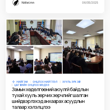
Niitlel.mn
06/05/2025
НИЙГЭМ
ОНЦЛОХ НИЙТЛЭЛ
ХУУЛЬ ЭРХ ЗҮЙ
ЦАГ ҮЕИЙН ОНЦЛОХ МЭДЭЭ
Замын хөдөлгөөний аюулгүй байдлын
тухай хууль зөрчих зөрчлийг шалган
шийдвэрлэхэд анхаарах асуудлын
талаар хэлэлцлээ