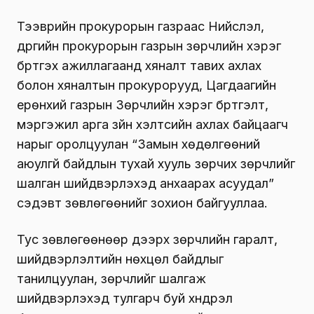
Тээврийн прокурорын газраас Нийслэл,
дүүргийн прокурорын газрын зөрчлийн хэрэг
бүртгэх ажиллагаанд хяналт тавих ахлах
болон хяналтын прокурорууд, Цагдаагийн
ерөнхий газрын Зөрчлийн хэрэг бүртгэлт,
мэргэжил арга зүйн хэлтсийн ахлах байцаагч
нарыг оролцуулан “Замын хөдөлгөөний
аюулгүй байдлын тухай хууль зөрчих зөрчлийг
шалган шийдвэрлэхэд анхаарах асуудал”
сэдэвт зөвлөгөөнийг зохион байгууллаа.
Тус зөвлөгөөнөөр дээрх зөрчлийн гаралт,
шийдвэрлэлтийн нөхцөл байдлыг
танилцуулан, зөрчлийг шалгаж
шийдвэрлэхэд тулгарч буй хүндрэл