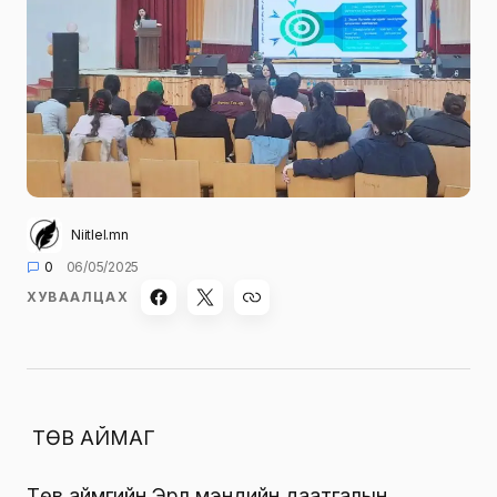
Niitlel.mn
0
06/05/2025
ХУВААЛЦАХ
ТӨВ АЙМАГ
Төв аймгийн Эрүүл мэндийн даатгалын