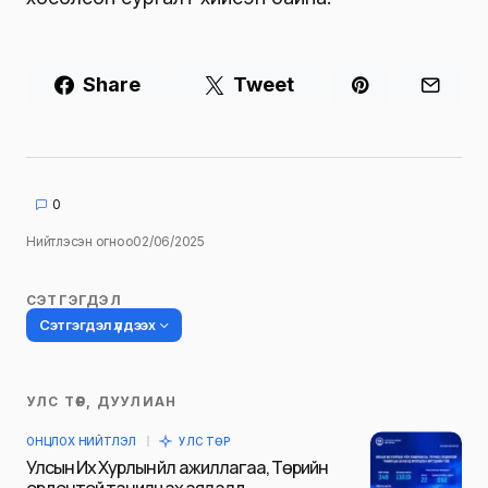
Share
Tweet
0
Нийтлэсэн огноо
02/06/2025
СЭТГЭГДЭЛ
Сэтгэгдэл үлдээх
УЛС ТӨР, ДУУЛИАН
Таны имэйл хаягийг нийтлэхгүй.
ОНЦЛОХ НИЙТЛЭЛ
УЛС ТӨР
Шаардлагатай талбаруудыг
*
гэж
Улсын Их Хурлын үйл ажиллагаа, Төрийн
тэмдэглэсэн