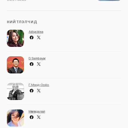
НИЙТЛЭЛЧИД
Adiya Idea
D. Sainbayar
Г. Мэнд-Ооёо
Мөнгөндалай