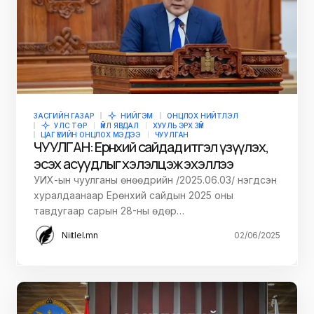
ЗАСГИЙН ГАЗАР
НИЙГЭМ
ОНЦЛОХ НИЙТЛЭЛ
УЛС ТӨР
ҮЙЛ ЯВДАЛ
ХУУЛЬ ЭРХ ЗҮЙ
ЦАГ ҮЕИЙН ОНЦЛОХ МЭДЭЭ
ЧУУЛГАН
ЧУУЛГАН: Ерөнхий сайдад итгэл үзүүлэх,
эсэх асуудлыг хэлэлцэж эхэллээ
УИХ-ын чуулганы өнөөдрийн /2025.06.03/ нэгдсэн
хуралдаанаар Ерөнхий сайдын 2025 оны
тавдугаар сарын 28-ны өдөр…
Niitlel.mn
02/06/2025