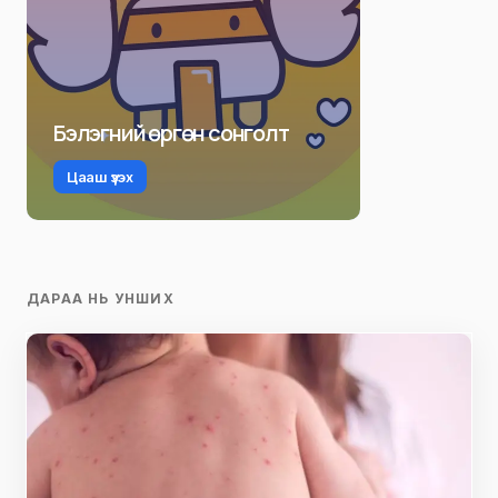
Бэлэгний өргөн сонголт
Цааш үзэх
ДАРАА НЬ УНШИХ