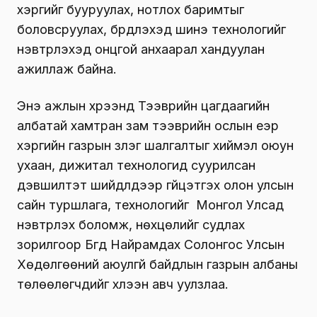
хэргийг бууруулах, нотлох баримтыг
боловсруулах, бүрдүүлэхэд шинэ технологийг
нэвтрүүлэхэд онцгой анхаарал хандуулан
ажиллаж байна.
Энэ ажлын хүрээнд Тээврийн цагдаагийн
албатай хамтран зам тээврийн ослын үеэр
хэргийн газрын үзлэг шалгалтыг хиймэл оюун
ухаан, дижитал технологид суурилсан
дэвшилтэт шийдлүүдээр гүйцэтгэх олон улсын
сайн туршлага, технологийг Монгол Улсад
нэвтрүүлэх боломж, нөхцөлийг судлах
зорилгоор Бүгд Найрамдах Солонгос Улсын
Хөдөлгөөний аюулгүй байдлын газрын албаны
төлөөлөгчдийг хүлээн авч уулзлаа.