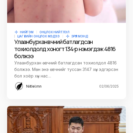
НИЙГЭМ
ОНЦЛОХ НИЙТЛЭЛ
ЦАГ ҮЕИЙН ОНЦЛОХ МЭДЭЭ
ЭРҮҮЛ МЭНД
Улаанбурхан өвчний батлагдсан
тохиолдолд хоногт 134-өөр нэмэгдэж 4816
болжээ
Улаанбурхан өвчний батлагдсан тохиолдол 4816
болжээ. Мөн энэ өвчнийг туссан 3147 хүн эдгэрсэн
бол хоёр хүн нас…
Niitlel.mn
02/06/2025