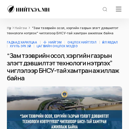
Нүүр
Нийгэм
“Зам тээврийн осол, хэргийн газрын үзлэгт дэвшилтэт
технологи нэтрүүлэх” чиглэлээр БНСУ-тай хамтран ажиллаж байна
ГАДААД ХАРИЛЦАА
НИЙГЭМ
ОНЦЛОХ НИЙТЛЭЛ
ҮЙЛ ЯВДАЛ
ХУУЛЬ ЭРХ ЗҮЙ
ЦАГ ҮЕИЙН ОНЦЛОХ МЭДЭЭ
“Зам тээврийн осол, хэргийн газрын
үзлэгт дэвшилтэт технологи нэтрүүлэх”
чиглэлээр БНСУ-тай хамтран ажиллаж
байна