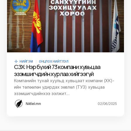
НИЙГЭМ
ОНЦЛОХ НИЙТЛЭЛ
СЗХ: Нэр бүхий 73 компани хувьцаа
эзэмшигчдийн хурлаа хийгээгүй
Компанийн тухай хуульд хувьцаат компани (ХК)-
ийн төлөөлөн удирдах зөвлөл (ТУЗ) хувьцаа
эзэмшигчдийнхээ ээлжит…
Niitlel.mn
02/06/2025