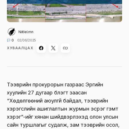
Niitlel.mn
0
02/06/2025
ХУВААЛЦАХ
Тээврийн прокурорын газраас Эрүүгийн
хуулийн 27 дугаар бүлэгт заасан
“Хөдөлгөөний аюулгүй байдал, тээврийн
хэрэгслийн ашиглалтын журмын эсрэг гэмт
хэрэг”-ийг хянан шийдвэрлэхэд олон улсын
сайн туршлагыг судалж, зам тээврийн осол,