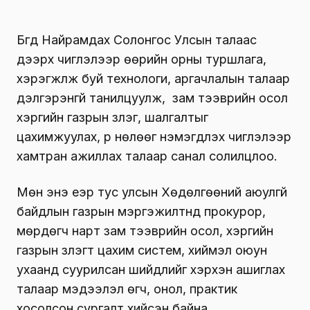
Бүгд Найрамдах Солонгос Улсын талаас
дээрх чиглэлээр өөрийн орны туршлага,
хэрэгжүүлж буй технологи, аргачлалын талаар
дэлгэрэнгүй танилцуулж, зам тээврийн осол
хэргийн газрын үзлэг, шалгалтыг
цахимжуулах, үр нөлөөг нэмэгдүүлэх чиглэлээр
хамтран ажиллах талаар санал солилцлоо.
Мөн энэ үеэр тус улсын Хөдөлгөөний аюулгүй
байдлын газрын мэргэжилтнүүд прокурор,
мөрдөгч нарт зам тээврийн осол, хэргийн
газрын үзлэгт цахим систем, хиймэл оюун
ухаанд суурилсан шийдлийг хэрхэн ашиглах
талаар мэдээлэл өгч, онол, практик
хосолсон сургалт хийсэн байна.