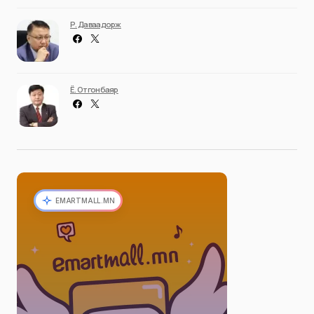
Р. Даваадорж
Ё. Отгонбаяр
EMARTMALL.MN