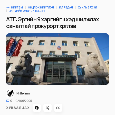
НИЙГЭМ
ОНЦЛОХ НИЙТЛЭЛ
ҮЙЛ ЯВДАЛ
ХУУЛЬ ЭРХ ЗҮЙ
ЦАГ ҮЕИЙН ОНЦЛОХ МЭДЭЭ
АТГ: Эрүүгийн 9 хэргийг шүүхэд шилжүүлэх
саналтай прокурорт хүргүүлэв
Niitlel.mn
0
02/06/2025
ХУВААЛЦАХ