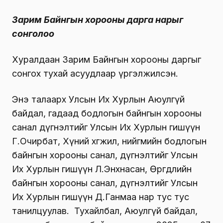
Зарим Байнгын хорооны дарга нарыг
сонголоо
Хуралдаан Зарим Байнгын хорооны даргыг
сонгох тухай асуудлаар үргэлжилсэн.
Энэ талаарх Улсын Их Хурлын Аюулгүй
байдал, гадаад бодлогын байнгын хорооны
санал дүгнэлтийг Улсын Их Хурлын гишүүн
Г.Очирбат, Хүний хөгжил, нийгмийн бодлогын
байнгын хорооны санал, дүгнэлтийг Улсын
Их Хурлын гишүүн Л.Энхнасан, Өргөдлийн
байнгын хорооны санал, дүгнэлтийг Улсын
Их Хурлын гишүүн Д.Ганмаа нар тус тус
танилцуулав. Тухайлбал, Аюулгүй байдал,