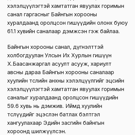
хэлэлцүүлэгтэй хамтатган явуулах горимын
санал гаргасныг Байнгын хорооны
хуралдаанд оролцсон гишүүдийн олонх буюу
61.1 хувийн саналаар дэмжсэн гэж байлаа.
Байнгын хорооны санал, дүгнэлттэй
холбогдуулан Улсын Их Хурлын гишүүн
Х.Баасанжаргал асуулт асууж, хариулт
авсны дараа Байнгын хорооны саналаар
хуулийн төслийн анхны хэлэлцүүлгийг эцсийн
хэлэлцүүлэгтэй хамтатган явуулах горимын
саналыг хуралдаанд оролцсон гишүүдийн
59.6 хувь нь дэмжив. Иймд хуулийн
төслүүдийг эцэслэн батлах бэлтгэл
хангуулахаар Эдийн засгийн байнгын
хороонд шилжүүлсэн.