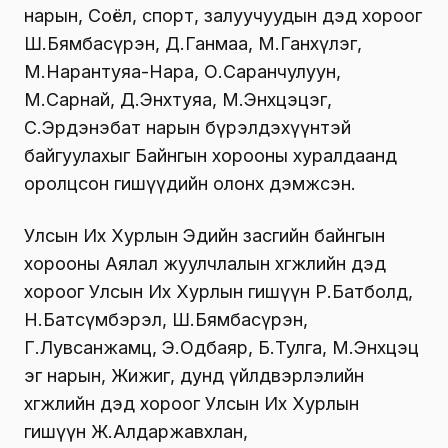
нарын, Соёл, спорт, залуучуудын дэд хороог
Ш.Бямбасүрэн, Д.Ганмаа, М.Ганхүлэг,
М.Нарантуяа-Нара, О.Саранчулуун,
М.Сарнай, Д.Энхтуяа, М.Энхцэцэг,
С.Эрдэнэбат нарын бүрэлдэхүүнтэй
байгуулахыг Байнгын хорооны хуралдаанд
оролцсон гишүүдийн олонх дэмжсэн.
Улсын Их Хурлын Эдийн засгийн байнгын
хорооны Аялал жуулчлалын хөгжлийн дэд
хороог Улсын Их Хурлын гишүүн Р.Батболд,
Н.Батсүмбэрэл, Ш.Бямбасүрэн,
Г.Лувсанжамц, Э.Одбаяр, Б.Тулга, М.Энхцэц
эг нарын, Жижиг, дунд үйлдвэрлэлийн
хөгжлийн дэд хороог Улсын Их Хурлын
гишүүн Ж.Алдаржавхлан,