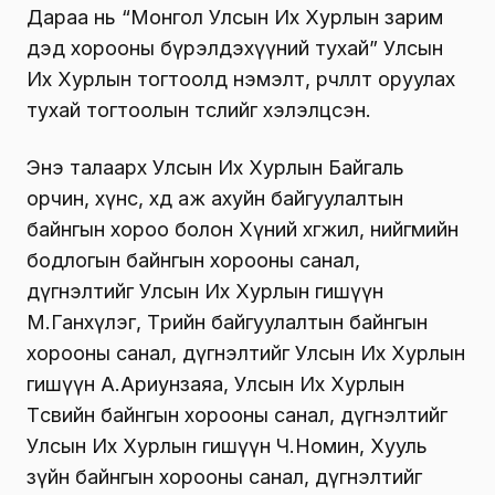
Дараа нь “Монгол Улсын Их Хурлын зарим
дэд хорооны бүрэлдэхүүний тухай” Улсын
Их Хурлын тогтоолд нэмэлт, өөрчлөлт оруулах
тухай тогтоолын төслийг хэлэлцсэн.
Энэ талаарх Улсын Их Хурлын Байгаль
орчин, хүнс, хөдөө аж ахуйн байгуулалтын
байнгын хороо болон Хүний хөгжил, нийгмийн
бодлогын байнгын хорооны санал,
дүгнэлтийг Улсын Их Хурлын гишүүн
М.Ганхүлэг, Төрийн байгуулалтын байнгын
хорооны санал, дүгнэлтийг Улсын Их Хурлын
гишүүн А.Ариунзаяа, Улсын Их Хурлын
Төсвийн байнгын хорооны санал, дүгнэлтийг
Улсын Их Хурлын гишүүн Ч.Номин, Хууль
зүйн байнгын хорооны санал, дүгнэлтийг