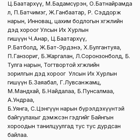
Ц.Баатархүү, М.Бадамсүрэн, О.Батнайрамда
л, П.Батчимэг, Ж.Ганбаатар, Р. Сэддорж
нарын, Инновац, цахим бодлогын хөгжлийн
дэд хороог Улсын Их Хурлын
гишүүн Ч.Анар, Ц.Баатархүү,
Р.Батболд, Ж.Бат-Эрдэнэ, Х.Булгантуяа,
П.Ганзориг, Б.Жаргалан, Л.Соронзонболд, Б.
Тулга нарын, Тогтвортой хөгжлийн
зорилгын дэд хороог Улсын Их Хурлын
гишүүн Б.Заяабал, Г.Лувсанжамц,
М.Мандхай, Б.Найдалаа, Б.Пунсалмаа,
А.Ундраа,
Б.Уянга, С.Цэнгүүн нарын бүрэлдэхүүнтэй
байгуулахыг дэмжсэн гэдгийг Байнгын
хороодын танилцуулгад тус тус дурдсан
байлаа.