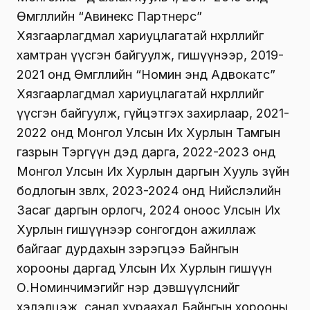
Өмгөөллийн “Авинекс Партнерс”
Хязгаарлагдмал хариуцлагатай нөхөрлөлийг
хамтран үүсгэн байгуулж, гишүүнээр, 2019-
2021 онд Өмгөөллийн “Номин энд Адвокатс”
Хязгаарлагдмал хариуцлагатай нөхөрлөлийг
үүсгэн байгуулж, гүйцэтгэх захирлаар, 2021-
2022 онд Монгол Улсын Их Хурлын Тамгын
газрын Тэргүүн дэд дарга, 2022-2023 онд
Монгол Улсын Их Хурлын даргын Хууль зүйн
бодлогын зөвлөх, 2023-2024 онд Нийслэлийн
Засаг даргын орлогч, 2024 оноос Улсын Их
Хурлын гишүүнээр сонгогдон ажиллаж
байгааг дурдахын зэрэгцээ Байнгын
хорооны даргад Улсын Их Хурлын гишүүн
О.Номинчимэгийг нэр дэвшүүлснийг
хэлэлцэж, санал хураахад Байнгын хорооны