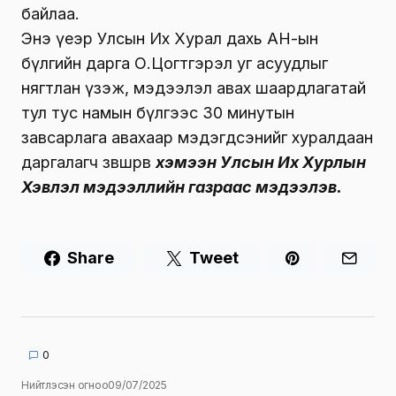
байлаа.
Энэ үеэр Улсын Их Хурал дахь АН-ын
бүлгийн дарга О.Цогтгэрэл уг асуудлыг
нягтлан үзэж, мэдээлэл авах шаардлагатай
тул тус намын бүлгээс 30 минутын
завсарлага авахаар мэдэгдсэнийг хуралдаан
даргалагч зөвшөөрөв
хэмээн Улсын Их Хурлын
Хэвлэл мэдээллийн газраас мэдээлэв.
Share
Tweet
0
Нийтлэсэн огноо
09/07/2025