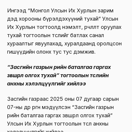
Ингээд “Монгол Улсын Их Хурлын зарим
дэд хорооны бүрэлдэхүүний тухай” Улсын
Их Хурлын тогтоолд нэмэлт, өөрчлөлт оруулах
тухай тогтоолын төслийг батлах санал
хураалтыг явуулахад, хуралдаанд оролцсон
гишүүдийн олонх тус тус дэмжив.
“Засгийн газрын өрийн баталгаа гаргах
зөвшөөрөл олгох тухай” тогтоолын төслийн
анхны хэлэлцүүлгийг хийлээ
Засгийн газраас 2025 оны 07 дугаар сарын
07-ны өдөр өргөн мэдүүлсэн “Засгийн газрын
өрийн баталгаа гаргах зөвшөөрөл олгох тухай”
Улсын Их Хурлын тогтоолын төсөл анхны
хэлэлцүүлгийг хийлээ.