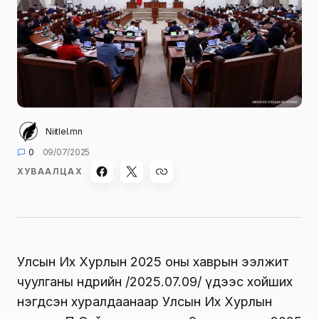
Niitlel.mn
0
09/07/2025
ХУВААЛЦАХ
Улсын Их Хурлын 2025 оны хаврын ээлжит
чуулганы өнөөдрийн /2025.07.09/ үдээс хойших
нэгдсэн хуралдаанаар Улсын Их Хурлын