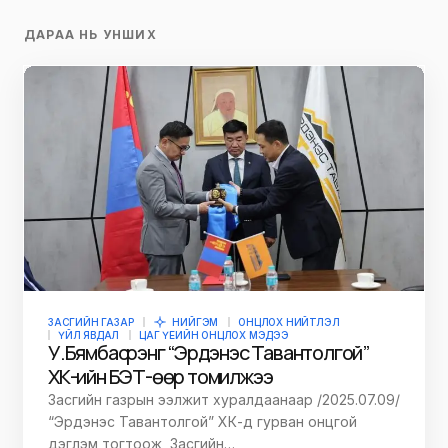
ДАРАА НЬ УНШИХ
ЗАСГИЙН ГАЗАР
НИЙГЭМ
ОНЦЛОХ НИЙТЛЭЛ
ҮЙЛ ЯВДАЛ
ЦАГ ҮЕИЙН ОНЦЛОХ МЭДЭЭ
У.Бямбасүрэнг “Эрдэнэс Тавантолгой”
ХК-ийн БЭТ-өөр томилжээ
Засгийн газрын ээлжит хуралдаанаар /2025.07.09/
“Эрдэнэс Тавантолгой” ХК-д гурван онцгой
дэглэм тогтоож, Засгийн…