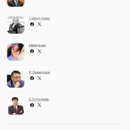
Г. Мэнд-Ооёо
Мөнгөндалай
Р. Даваадорж
Ё. Отгонбаяр