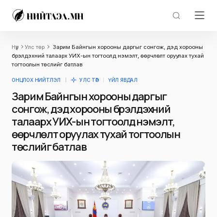
Нүүр
Улс төр
Зарим Байнгын хорооны даргыг сонгож, дэд хорооны
бүрэлдэхүүний талаарх УИХ-ын тогтоолд нэмэлт, өөрчлөлт оруулах тухай
тогтоолын төслийг батлав
ОНЦЛОХ НИЙТЛЭЛ
УЛС ТӨР
ҮЙЛ ЯВДАЛ
Зарим Байнгын хорооны даргыг
сонгож, дэд хорооны бүрэлдэхүүний
талаарх УИХ-ын тогтоолд нэмэлт,
өөрчлөлт оруулах тухай тогтоолын
төслийг батлав