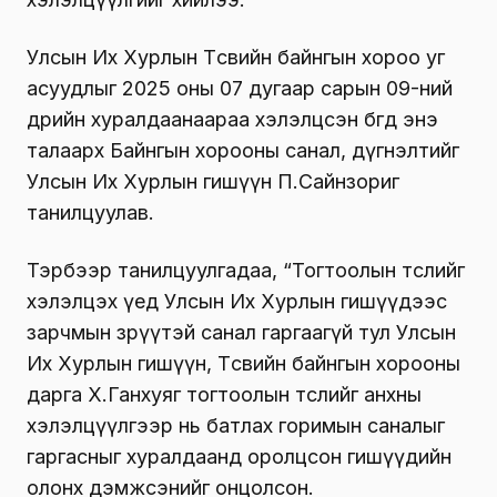
Улсын Их Хурлын Төсвийн байнгын хороо уг
асуудлыг 2025 оны 07 дугаар сарын 09-ний
өдрийн хуралдаанаараа хэлэлцсэн бөгөөд энэ
талаарх Байнгын хорооны санал, дүгнэлтийг
Улсын Их Хурлын гишүүн П.Сайнзориг
танилцуулав.
Тэрбээр танилцуулгадаа, “Тогтоолын төслийг
хэлэлцэх үед Улсын Их Хурлын гишүүдээс
зарчмын зөрүүтэй санал гаргаагүй тул Улсын
Их Хурлын гишүүн, Төсвийн байнгын хорооны
дарга Х.Ганхуяг тогтоолын төслийг анхны
хэлэлцүүлгээр нь батлах горимын саналыг
гаргасныг хуралдаанд оролцсон гишүүдийн
олонх дэмжсэнийг онцолсон.