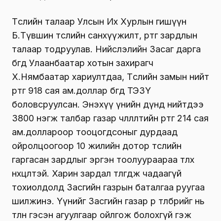
Төслийн талаар Улсын Их Хурлын гишүүн
Б.Түвшин төслийн санхүүжилт, өртөг зардлын
талаар тодруулав. Нийслэлийн Засаг дарга
бөгөөд Улаанбаатар хотын захирагч
Х.Нямбаатар хариултдаа, Төслийн замын нийт
өртөг 918 сая ам.доллар бөгөөд ТЭЗҮ
боловсруулсан. Энэхүү үнийн дүнд нийтдээ
3800 нэгж талбар газар чөлөөлөлтийн өртөг 214 сая
ам.доллароор тооцогдсоныг дурдаад
ойролцоогоор 10 жилийн дотор төслийн
гаргасан зардлыг эргэн тоолуураараа төлөх
нөхцөлтэй. Харин зардал төлөгдөж чадаагүй
тохиолдолд Засгийн газрын баталгаа руугаа
шилжинэ. Үүнийг Засгийн газар өр төлбөрийг нь
төлнө гэсэн агуулгаар ойлгож болохгүй гэж