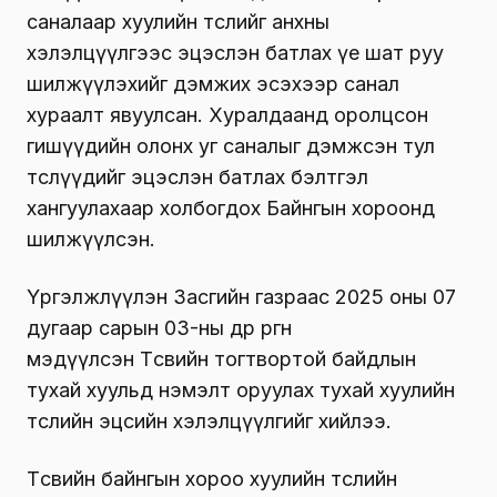
саналаар хуулийн төслийг анхны
хэлэлцүүлгээс эцэслэн батлах үе шат руу
шилжүүлэхийг дэмжих эсэхээр санал
хураалт явуулсан. Хуралдаанд оролцсон
гишүүдийн олонх уг саналыг дэмжсэн тул
төслүүдийг эцэслэн батлах бэлтгэл
хангуулахаар холбогдох Байнгын хороонд
шилжүүлсэн.
Үргэлжлүүлэн Засгийн газраас 2025 оны 07
дугаар сарын 03-ны өдөр өргөн
мэдүүлсэн
Төсвийн тогтвортой байдлын
тухай хуульд нэмэлт оруулах тухай хуулийн
төслийн эцсийн хэлэлцүүлгийг хийлээ.
Төсвийн байнгын хороо хуулийн төслийн