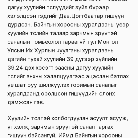
дагуу хуулийн төслүүдийг зүйл бүрээр
хэлэлцсэн гэдгийг Дав.Цогтбаатар гишүүн
дурдсан. Байнгын хорооны хуралдааны үеэр
хуулийн төслийн талаар зарчмын зөрүүтэй
саналын томьёолол гараагүй тул Монгол
Улсын Их Хурлын чуулганы хуралдааны
дэгийн тухай хуулийн 39 дүгээр зүйлийн
39.24 дэх хэсэгт заасны дагуу хуулийн
төслийг анхны хэлэлцүүлгээс эцэслэн батлах
үе шат руу шилжүүлэх горимын саналыг
хуралдаанд оролцсон гишүүдийн олонх
дэмжсэн гэв.
Хуулийн төсөлтэй холбогдуулан асуулт асууж,
үг хэлж, зарчмын зөрүүтэй санал гаргах
гишүүн байсангүй. Иймд Байнгын хорооны