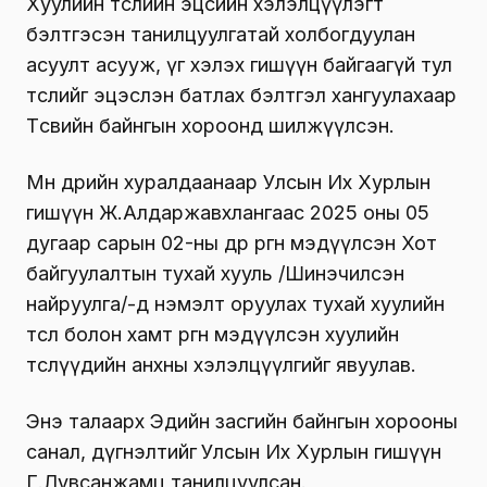
Хуулийн төслийн эцсийн хэлэлцүүлэгт
бэлтгэсэн танилцуулгатай холбогдуулан
асуулт асууж, үг хэлэх гишүүн байгаагүй тул
төслийг эцэслэн батлах бэлтгэл хангуулахаар
Төсвийн байнгын хороонд шилжүүлсэн.
Мөн өдрийн хуралдаанаар Улсын Их Хурлын
гишүүн Ж.Алдаржавхлангаас 2025 оны 05
дугаар сарын 02-ны өдөр өргөн мэдүүлсэн Хот
байгуулалтын тухай хууль /Шинэчилсэн
найруулга/-д нэмэлт оруулах тухай хуулийн
төсөл болон хамт өргөн мэдүүлсэн хуулийн
төслүүдийн анхны хэлэлцүүлгийг явуулав.
Энэ талаарх Эдийн засгийн байнгын хорооны
санал, дүгнэлтийг
Улсын Их Хурлын гишүүн
Г.Лувсанжамц танилцуулсан.