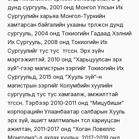
дунд сургууль, 2001 онд Монгол Улсын Их
Сургуулийн харьяа Монгол-Туркийн
хамтарсан байгалийн ухааны төрөлжсөн дунд
сургууль, 2004 онд Токиогийн Гадаад Хэлний
Их Сургууль, 2008 онд Токиогийн Их
Сургуулийг тус тус төгссөн. Эрх зүйч
мэргэжилтэй. 2010 онд “Харьцуулсан эрх
зүй”-гээр магистрын зэргийг Токиогийн Их
Сургуульд, 2015 онд “Хууль зүй”-н
магистрын зэргийг Колумбийн хуулийн
сургуульд тус тус хамгаалж, амжилттай
төгссөн. Тэрбээр 2010-2011 онд “Мицубиши”
корпорацийн Улаанбаатар салбарын Хууль
эрх зүй, ашигт малтмалын төсөл хариуцсан
ажилтан, 2011-2017 онд “Хоган Ловеллс
Монголиа”-д ахлах хуульч, 2017-2019 онд