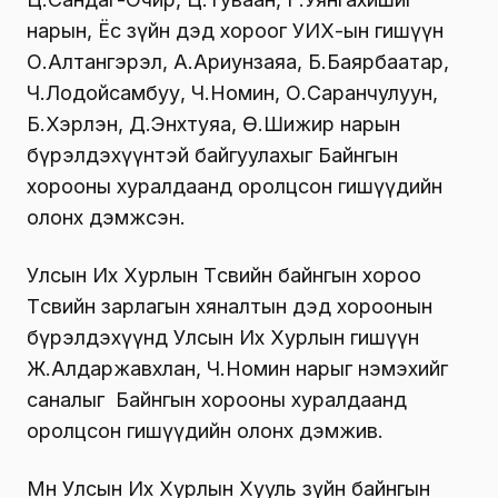
нарын, Ёс зүйн дэд хороог УИХ-ын гишүүн
О.Алтангэрэл, А.Ариунзаяа, Б.Баярбаатар,
Ч.Лодойсамбуу, Ч.Номин, О.Саранчулуун,
Б.Хэрлэн, Д.Энхтуяа, Ө.Шижир нарын
бүрэлдэхүүнтэй байгуулахыг Байнгын
хорооны хуралдаанд оролцсон гишүүдийн
олонх дэмжсэн.
Улсын Их Хурлын Төсвийн байнгын хороо
Төсвийн зарлагын хяналтын дэд хороонын
бүрэлдэхүүнд Улсын Их Хурлын гишүүн
Ж.Алдаржавхлан, Ч.Номин нарыг нэмэхийг
саналыг Байнгын хорооны хуралдаанд
оролцсон гишүүдийн олонх дэмжив.
Мөн Улсын Их Хурлын Хууль зүйн байнгын