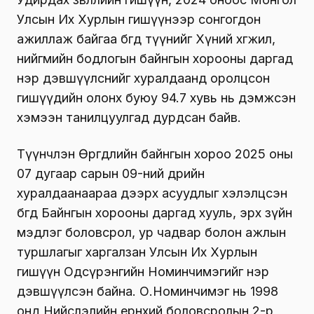
Улсын Их Хурлын гишүүнээр сонгогдон
ажиллаж байгаа бөгөөд түүнийг Хүний хөгжил,
нийгмийн бодлогын байнгын хорооны даргад
нэр дэвшүүлснийг хуралдаанд оролцсон
гишүүдийн олонх буюу 94.7 хувь нь дэмжсэн
хэмээн танилцуулгад дурдсан байв.
Түүнчлэн Өргөдлийн байнгын хороо 2025 оны
07 дугаар сарын 09-ний өдрийн
хуралдаанаараа дээрх асуудлыг хэлэлцсэн
бөгөөд Байнгын хорооны даргад хууль, эрх зүйн
мэдлэг боловсрол, ур чадвар болон ажлын
туршлагыг харгалзан Улсын Их Хурлын
гишүүн Одсүрэнгийн Номинчимэгийг нэр
дэвшүүлсэн байна. О.Номинчимэг нь 1998
онд Нийслэлийн ерөнхий боловсролын 2-р