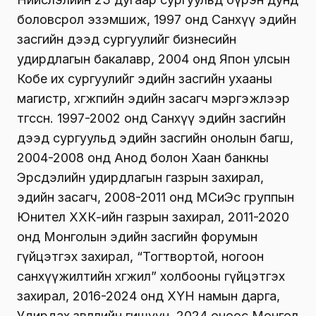
боловсрол эзэмшиж, 1997 онд Санхүү эдийн
засгийн дээд сургуулийг бизнесийн
удирдлагын бакалавр, 2004 онд Япон улсын
Кобе их сургуулийг эдийн засгийн ухааны
магистр, хөгжпийн эдийн засагч мэргэжлээр
төгссөн. 1997-2002 онд Санхүү эдийн засгийн
дээд сургуульд эдийн засгийн онолын багш,
2004-2008 онд Анод болон Хаан банкны
Эрсдэлийн удирдлагын газрын захирал,
эдийн засагч, 2008-2011 онд МСиЭс группын
Юнител ХХК-ийн газрын захирал, 2011-2020
онд Монголын эдийн засгийн форумын
гүйцэтгэх захирал, “Тогтвортой, ногоон
санхүүжилтийн хөгжил” холбооны гүйцэтгэх
захирал, 2016-2024 онд ХҮН намын дарга,
Удирдах зөвлөлийн гишүүн, 2024 оноос Монгол