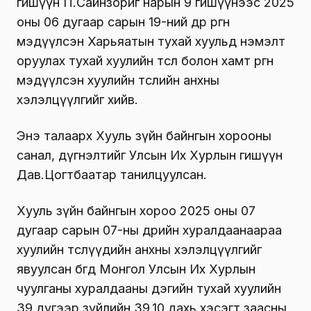
гишүүн П.Сайнзориг нарын 9 гишүүнээс 2025
оны 06 дугаар сарын 19-ний өдөр өргөн
мэдүүлсэн Харьяатын тухай хуульд нэмэлт
оруулах тухай хуулийн төсөл болон хамт өргөн
мэдүүлсэн хуулийн төслийн анхны
хэлэлцүүлгийг хийв.
Энэ талаарх Хууль зүйн байнгын хорооны
санал, дүгнэлтийг Улсын Их Хурлын гишүүн
Дав.Цогтбаатар танилцуулсан.
Хууль зүйн байнгын хороо 2025 оны 07
дугаар сарын 07-ны өдрийн хуралдаанаараа
хуулийн төслүүдийн анхны хэлэлцүүлгийг
явуулсан бөгөөд Монгол Улсын Их Хурлын
чуулганы хуралдааны дэгийн тухай хуулийн
39 дүгээр зүйлийн 39.10 дахь хэсэгт заасны