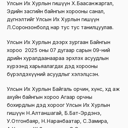
Улсын Их Хурлын гишүүн Х.Баасанжаргал,
Эдийн засгийн байнгын хорооны санал,
дүгнэлтийг Улсын Их Хурлын гишүүн
Л.Соронзонболд нар тус тус танилцуулав.
Улсын Их Хурлын дээрх зургаан Байнгын
хороо 2025 оны 07 дугаар сарын 09-ний
өдрийн хуралдаанаараа эрхлэх асуудлын
хүрээнд харьяалагдах дэд хорооны
бүрэлдэхүүний асуудлыг хэлэлцсэн.
Улсын Их Хурлын Байгаль орчин, хүнс, хөдөө аж
ахуйн байнгын хороо Агаар орчны
бохирдлын дэд хороог Улсын Их Хурлын
гишүүн Н.Алтаншагай, Б.Бат-Эрдэнэ,
У.Отгонбаяр, Н.Наранбаатар, С.Замира,