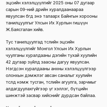
эцсийн хэлэлцүүлгийг 2025 оны 07 дугаар
сарын 09-ний өдрийн хуралдаанаараа
явуулсан бөгөөд энэ талаарх Байнгын хорооны
танилцуулгыг Улсын Их Хурлын гишүүн
Ж.Баясгалан хийв.
Тус танилцуулгад төслийн эцсийн
хэлэлцүүлгийг Монгол Улсын Их Хурлын
чуулганы хуралдааны дэгийн тухай хуулийн
42 дугаар зүйлд заасны дагуу явуулсан.
Нэгдсэн хуралдааны анхны хэлэлцүүлгээр
олонхын дэмжлэг авсан саналыг хуулийн
төсөлд нэмж тусган, төслийн агуулга, зарчмыг
алдагдуулахгүйгээр үг хэллэг, бүтцийн
шинжтэй засвар хийснийг дурдсан байлаа.