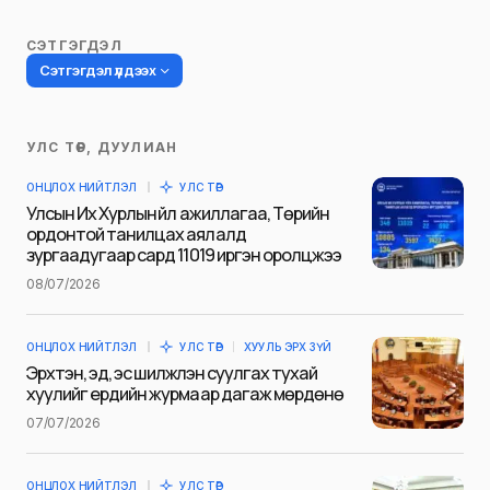
СЭТГЭГДЭЛ
Сэтгэгдэл үлдээх
УЛС ТӨР, ДУУЛИАН
Таны имэйл хаягийг нийтлэхгүй.
ОНЦЛОХ НИЙТЛЭЛ
УЛС ТӨР
Шаардлагатай талбаруудыг
*
гэж
Улсын Их Хурлын үйл ажиллагаа, Төрийн
тэмдэглэсэн
ордонтой танилцах аялалд
зургаадугаар сард 11019 иргэн оролцжээ
Name
*
08/07/2026
ОНЦЛОХ НИЙТЛЭЛ
УЛС ТӨР
ХУУЛЬ ЭРХ ЗҮЙ
E-mail
*
Эрхтэн, эд, эс шилжүүлэн суулгах тухай
хуулийг ердийн журмаар дагаж мөрдөнө
07/07/2026
Сэтгэгдэл
*
ОНЦЛОХ НИЙТЛЭЛ
УЛС ТӨР