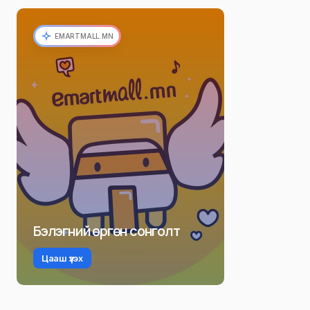
EMARTMALL.MN
Бэлэгний өргөн сонголт
Цааш үзэх