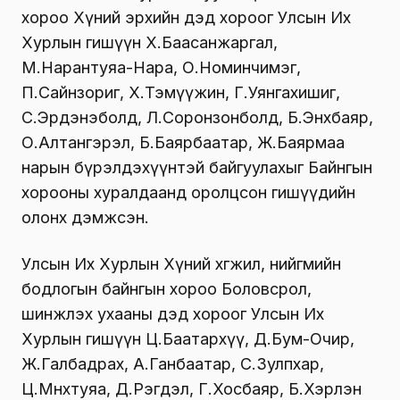
хороо Хүний эрхийн дэд хороог Улсын Их
Хурлын гишүүн Х.Баасанжаргал,
М.Нарантуяа-Нара, О.Номинчимэг,
П.Сайнзориг, Х.Тэмүүжин, Г.Уянгахишиг,
С.Эрдэнэболд, Л.Соронзонболд, Б.Энхбаяр,
О.Алтангэрэл, Б.Баярбаатар, Ж.Баярмаа
нарын бүрэлдэхүүнтэй байгуулахыг Байнгын
хорооны хуралдаанд оролцсон гишүүдийн
олонх дэмжсэн.
Улсын Их Хурлын Хүний хөгжил, нийгмийн
бодлогын байнгын хороо Боловсрол,
шинжлэх ухааны дэд хороог Улсын Их
Хурлын гишүүн Ц.Баатархүү, Д.Бум-Очир,
Ж.Галбадрах, А.Ганбаатар, С.Зулпхар,
Ц.Мөнхтуяа, Д.Рэгдэл, Г.Хосбаяр, Б.Хэрлэн