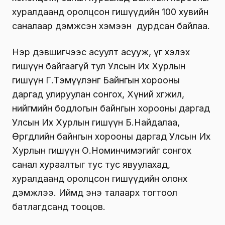
хуралдаанд оролцсон гишүүдийн 100 хувийн
саналаар дэмжсэн хэмээн дурдсан байлаа.
Нэр дэвшигчээс асуулт асууж, үг хэлэх
гишүүн байгаагүй тул Улсын Их Хурлын
гишүүн Г.Тэмүүлэнг Байнгын хорооны
даргад улируулан сонгох, Хүний хөгжил,
нийгмийн бодлогын байнгын хорооны даргад
Улсын Их Хурлын гишүүн Б.Найдалаа,
Өргөдлийн байнгын хорооны даргад Улсын Их
Хурлын гишүүн О.Номинчимэгийг сонгох
санал хураалтыг тус тус явуулахад,
хуралдаанд оролцсон гишүүдийн олонх
дэмжлээ. Иймд энэ талаарх тогтоол
батлагдсанд тооцов.