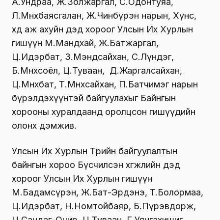
А.Ундраа, Ж.Золжаргал, С.Одонтуяа,
Л.Мөнхбаясгалан, Ж.Чинбүрэн нарын, Хүнс,
хөдөө аж ахуйн дэд хороог Улсын Их Хурлын
гишүүн М.Мандхай, Ж.Батжаргал,
Ц.Идэрбат, З.Мэндсайхан, С.Лүндэг,
Б.Мөнхсоёл, Ц.Туваан, Д.Жаргалсайхан,
Ц.Мөнхбат, Т.Мөнхсайхан, П.Батчимэг нарын
бүрэлдэхүүнтэй байгуулахыг Байнгын
хорооны хуралдаанд оролцсон гишүүдийн
олонх дэмжив.
Улсын Их Хурлын Төрийн байгуулалтын
байнгын хороо Бүсчилсэн хөгжлийн дэд
хороог Улсын Их Хурлын гишүүн
М.Бадамсүрэн, Ж.Бат-Эрдэнэ, T.Болормаа,
Ц.Идэрбат, Н.Номтойбаяр, Б.Пүрэвдорж,
Ц.Сандаг-Очир, Ц.Туваан, Г.Уянгахишиг