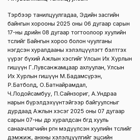
Тэрбээр танилцуулгадаа, Эдийн засгийн
байнгын хорооны 2025 оны 06 дугаар сарын
17-ны өдрийн 08 дугаар тогтоолоор хуулийн
төслийг Байнгын хороо болон чуулганы
нэгдсэн хуралдааны хэлэлцүүлэгт бэлтгэх
үүрэг бүхий Ажлын хэсгийг Улсын Их Хурлын
гишүүн Г.Лувсанжамцаар ахлуулан, Улсын
Их Хурлын гишүүн М.Бадамсүрэн,
Р.Батболд, О.Батнайрамдал,
Ч.Лодойсамбуу, П.Сайнзориг, А.Ундраа
нарын бүрэлдэхүүнтэйгээр байгуулсныг
дурдаад Ажлын хэсэг 2025 оны 07 дугаар
сарын 07-ны өдөр хуралдсан бөгөөд хууль
санаачлагчийн өргөн мэдүүлсэн хуулийн төслийг
дэмжиж, анхны хэлэлцүүлгийг эцсийн