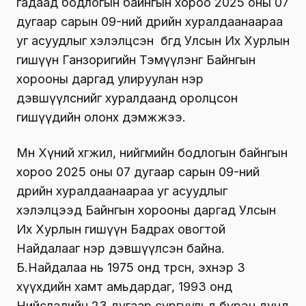
гадаад бодлогын байнгын хороо 2025 оны 07
дугаар сарын 09-ний өдрийн хуралдаанаараа
уг асуудлыг хэлэлцсэн бөгөөд Улсын Их Хурлын
гишүүн Ганзоригийн Тэмүүлэнг Байнгын
хорооны даргад улируулан нэр
дэвшүүлснийг хуралдаанд оролцсон
гишүүдийн олонх дэмжжээ.
Мөн Хүний хөгжил, нийгмийн бодлогын байнгын
хороо 2025 оны 07 дугаар сарын 09-ний
өдрийн хуралдаанаараа уг асуудлыг
хэлэлцээд Байнгын хорооны даргад Улсын
Их Хурлын гишүүн Бадрах овогтой
Найдалааг нэр дэвшүүлсэн байна.
Б.Найдалаа нь 1975 онд төрсөн, эхнэр 3
хүүхдийн хамт амьдардаг, 1993 онд
Нийслэлийн 23 дугаар сургуульд бүрэн дунд