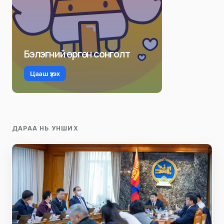
Бэлэгний өргөн сонголт
Цааш үзэх
ДАРАА НЬ УНШИХ