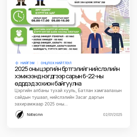
НИЙГЭМ
ОНЦЛОХ НИЙТЛЭЛ
2025 оны цэргийн бүртгэлийг нийслэлийн
хэмжээнд нэгдүгээр сарын 6-22-ны
өдрүүдэд зохион байгуулна
Цэргийн албаны тухай хууль, Батлан хамгаалахын
сайдын тушаал, нийслэлийн Засаг даргын
захирамжаар 2025 оны…
Niitlel.mn
02/01/2025