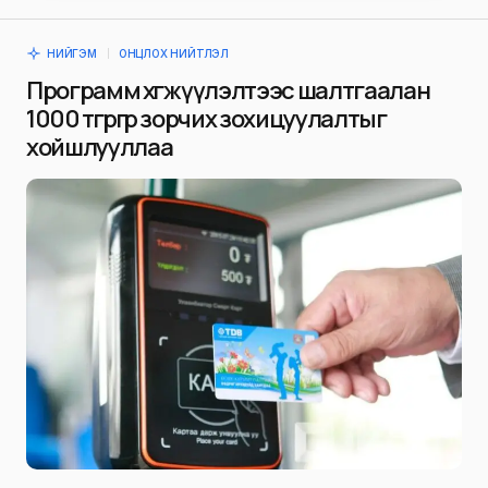
НИЙГЭМ
ОНЦЛОХ НИЙТЛЭЛ
Программ хөгжүүлэлтээс шалтгаалан
1000 төгрөгөөр зорчих зохицуулалтыг
хойшлууллаа