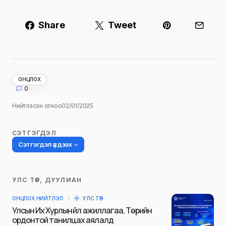
Share
Tweet
ОНЦЛОХ
0
Нийтлэсэн огноо
02/01/2025
СЭТГЭГДЭЛ
Сэтгэгдэл үлдээх
УЛС ТӨР, ДУУЛИАН
Таны имэйл хаягийг нийтлэхгүй.
ОНЦЛОХ НИЙТЛЭЛ
УЛС ТӨР
Шаардлагатай талбаруудыг
*
гэж
Улсын Их Хурлын үйл ажиллагаа, Төрийн
тэмдэглэсэн
ордонтой танилцах аялалд