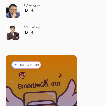
Р. Даваадорж
Ё. Отгонбаяр
EMARTMALL.MN