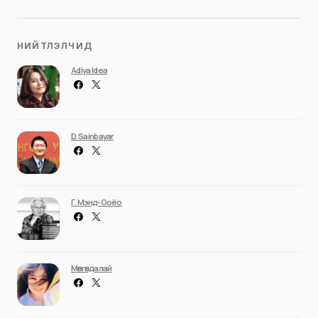
НИЙТЛЭЛЧИД
Adiya Idea
D. Sainbayar
Г. Мэнд-Ооёо
Мөнгөндалай