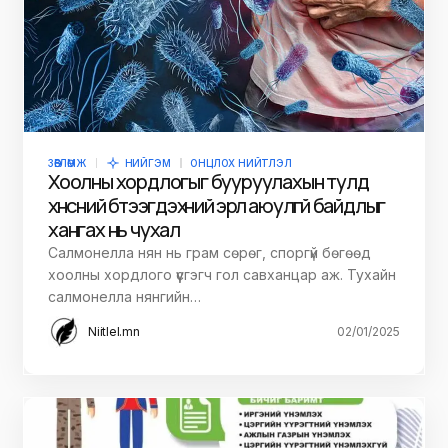
ЗӨВЛӨМЖ
НИЙГЭМ
ОНЦЛОХ НИЙТЛЭЛ
Хоолны хордлогыг бууруулахын тулд
хүнсний бүтээгдэхүүний эрүүл аюулгүй байдлыг
хангах нь чухал
Салмонелла нян нь грам сөрөг, споргүй бөгөөд
хоолны хордлого үүсгэгч гол савханцар аж. Тухайн
салмонелла нянгийн…
Niitlel.mn
02/01/2025