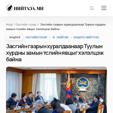
Нүүр
Засгийн газар
Засгийн газрын хуралдаанаар Туулын хурдны
замын төслийн явцыг хэлэлцэж байна
ОНЦЛОХ
ЗАСГИЙН ГАЗАР
НИЙГЭМ
ОНЦЛОХ НИЙТЛЭЛ
Засгийн газрын хуралдаанаар Туулын
хурдны замын төслийн явцыг хэлэлцэж
байна