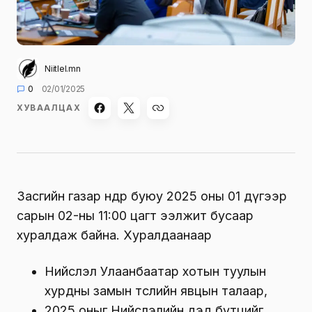
Niitlel.mn
0
02/01/2025
ХУВААЛЦАХ
Засгийн газар өнөөдөр буюу 2025 оны 01 дүгээр
сарын 02-ны 11:00 цагт ээлжит бусаар
хуралдаж байна. Хуралдаанаар
Нийслэл Улаанбаатар хотын туулын
хурдны замын төслийн явцын талаар,
2025 оныг Нийслэлийн дэд бүтцийг