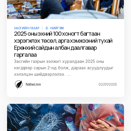
ЗАСГИЙН ГАЗАР
НИЙГЭМ
2025 оны эхний 100 хоногт багтаан
хэрэгжүүлэх төсөл, арга хэмжээний тухай
Ерөнхий сайдын албан даалгавар
гаргалаа
Засгийн газрын ээлжит хуралдаан 2025 оны
нэгдүгээр сарын 2-нд болж, дараах асуудлуудыг
хэлэлцэн шийдвэрлэлээ. …
Niitlel.mn
02/01/2025