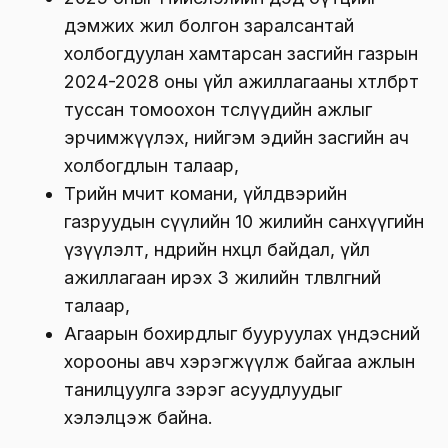
дэмжих жил болгон заралсантай
холбогдуулан хамтарсан засгийн газрын
2024-2028 оны үйл ажиллагааны хөтөлбөрт
туссан томоохон төслүүдийн ажлыг
эрчимжүүлэх, нийгэм эдийн засгийн ач
холбогдлын талаар,
Төрийн өмчит комани, үйлдвэрийн
газруудын сүүлийн 10 жилийн санхүүгийн
үзүүлэлт, өнөөдрийн нөхцөл байдал, үйл
ажиллагаан ирэх 3 жилийн төлөвлөгөөний
талаар,
Агаарын бохирдлыг бууруулах үндэсний
хорооны авч хэрэгжүүлж байгаа ажлын
танилцуулга зэрэг асуудлуудыг
хэлэлцэж байна.