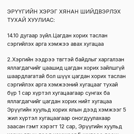
ЭРҮҮГИЙН ХЭРЭГ ХЯНАН ШИЙДВЭРЛЭХ
ТУХАЙ ХУУЛИАС:
14.10 дугаар зүйл.Цагдан хорих таслан
сэргийлэх арга хэмжээ авах хугацаа
2.Хэргийн ээдрээ төвөгтэй байдлыг харгалзан
яллагдагчийг цаашид цагдан хорих зайлшгүй
шаардлагатай бол шүүх цагдан хорих таслан
сэргийлэх арга хэмжээний хугацааг тухай
бүр 1 сар хүртэл хугацаагаар сунгах ба
яллагдагчийг цагдан хорих нийт хугацаа
Эрүүгийн хуульд хорих ялын дээд хэмжээг 5
жил хүртэл хугацаагаар оногдуулахаар
заасан гэмт хэрэгт 12 сар, Эрүүгийн хуульд