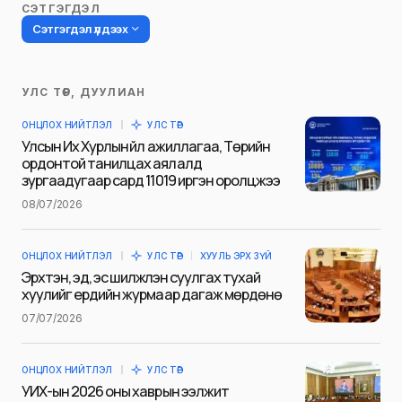
СЭТГЭГДЭЛ
Сэтгэгдэл үлдээх
УЛС ТӨР, ДУУЛИАН
Таны имэйл хаягийг нийтлэхгүй.
ОНЦЛОХ НИЙТЛЭЛ
УЛС ТӨР
Шаардлагатай талбаруудыг
*
гэж
Улсын Их Хурлын үйл ажиллагаа, Төрийн
тэмдэглэсэн
ордонтой танилцах аялалд
зургаадугаар сард 11019 иргэн оролцжээ
Name
*
08/07/2026
ОНЦЛОХ НИЙТЛЭЛ
УЛС ТӨР
ХУУЛЬ ЭРХ ЗҮЙ
E-mail
*
Эрхтэн, эд, эс шилжүүлэн суулгах тухай
хуулийг ердийн журмаар дагаж мөрдөнө
07/07/2026
Сэтгэгдэл
*
ОНЦЛОХ НИЙТЛЭЛ
УЛС ТӨР
УИХ-ын 2026 оны хаврын ээлжит