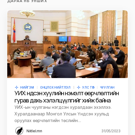
ДАРАА НЬ УНШИХ
НИЙГЭМ
ОНЦЛОХ НИЙТЛЭЛ
УЛС ТӨР
ЧУУЛГАН
УИХ: Үндсэн хуулийн нэмэлт өөрчлөлтийн
гурав дахь хэлэлцүүлгийг хийж байна
УИХ-ын чуулганы нэгдсэн хуралдаан эхэллээ.
Хуралдаанаар Монгол Улсын Үндсэн хуульд
оруулах өөрчлөлтийн төслийн…
Niitlel.mn
31/05/2023