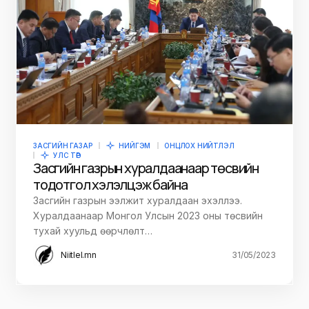
ЗАСГИЙН ГАЗАР
НИЙГЭМ
ОНЦЛОХ НИЙТЛЭЛ
УЛС ТӨР
Засгийн газрын хуралдаанаар төсвийн
тодотгол хэлэлцэж байна
Засгийн газрын ээлжит хуралдаан эхэллээ.
Хуралдаанаар Монгол Улсын 2023 оны төсвийн
тухай хуульд өөрчлөлт…
Niitlel.mn
31/05/2023