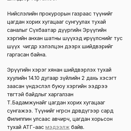
Нийслэлийн прокурорын газраас түүнийг
цагдан хорих хугацааг сунгуулах тухай
саналыг Сүхбаатар дүүргийн Эрүүгийн
хэргийн анхан шатны шүүхэд ирүүлснийг тус
шүүх өчигдөр хэлэлцэн дээрх шийдвэрийг
гаргасан байна.
Эрүүгийн хэрэг хянан шийдвэрлэх тухай
хуулийн 14.10 дугаар зүйлийн 2 дахь хэсэгт
заасан үндэслэл буюу хэргийн ээдрээ
төвөгтэй байдлыг харгалзан
Т.Бадамжунайг цагдан хорих хугацааг
сунгажээ. Түүнийг өнгөрсөн дөрөвдүгээр сард
Филиппин улсаас авчирч, цагдан хорьсон
тухай АТГ-аас
мэдээлж
байв.