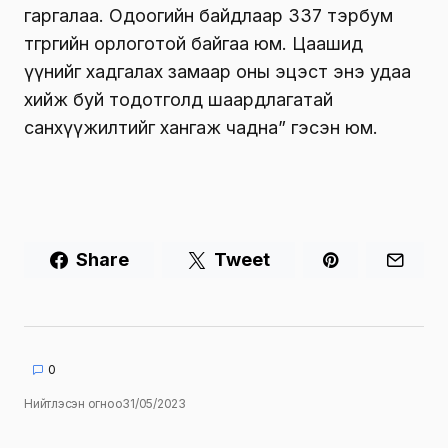
гаргалаа. Одоогийн байдлаар 337 тэрбум
төгрөгийн орлоготой байгаа юм. Цаашид
үүнийг хадгалах замаар оны эцэст энэ удаа
хийж буй тодотголд шаардлагатай
санхүүжилтийг хангаж чадна” гэсэн юм.
Share
Tweet
0
Нийтлэсэн огноо
31/05/2023