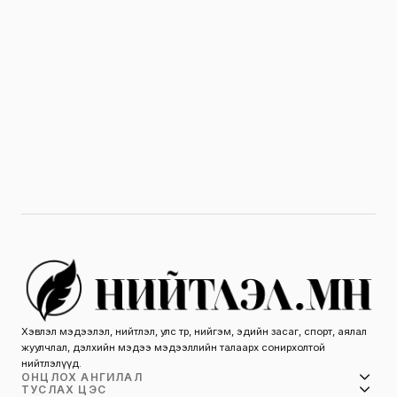
Хэвлэл мэдээлэл, нийтлэл, улс төр, нийгэм, эдийн засаг, спорт, аялал
жуулчлал, дэлхийн мэдээ мэдээллийн талаарх сонирхолтой
нийтлэлүүд.
ОНЦЛОХ АНГИЛАЛ
ТУСЛАХ ЦЭС