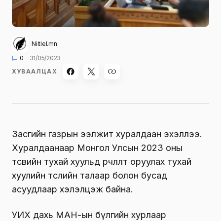
Niitlel.mn
0
31/05/2023
ХУВААЛЦАХ
Засгийн газрын ээлжит хуралдаан эхэллээ.
Хуралдаанаар Монгол Улсын 2023 оны
төсвийн тухай хуульд өөрчлөлт оруулах тухай
хуулийн төслийн талаар болон бусад
асуудлаар хэлэлцэж байна.
УИХ дахь МАН-ын бүлгийн хурлаар