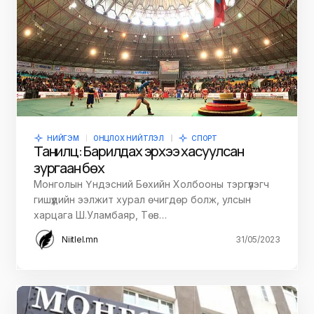
НИЙГЭМ
ОНЦЛОХ НИЙТЛЭЛ
СПОРТ
Танилц: Барилдах эрхээ хасуулсан
зургаан бөх
Монголын Үндэсний Бөхийн Холбооны тэргүүлэгч
гишүүдийн ээлжит хурал өчигдөр болж, улсын
харцага Ш.Уламбаяр, Төв…
Niitlel.mn
31/05/2023