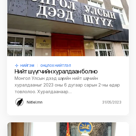
НИЙГЭМ
ОНЦЛОХ НИЙТЛЭЛ
Нийт шүүгчийн хуралдаан болно
Монгол Улсын дээд шүүхийн нийт шүүгчийн
хуралдааныг 2023 оны 6 дугаар сарын 2-ны өдөр
товлолоо. Хуралдаанаар…
Niitlel.mn
31/05/2023