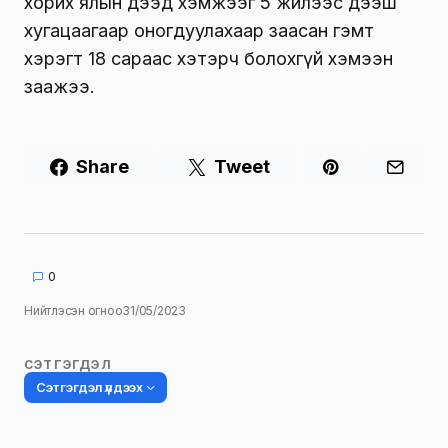
хорих ялын дээд хэмжээг 5 жилээс дээш
хугацаагаар оногдуулахаар заасан гэмт
хэрэгт 18 сараас хэтэрч болохгүй хэмээн
заажээ.
Share
Tweet
0
Нийтлэсэн огноо
31/05/2023
СЭТГЭГДЭЛ
Сэтгэгдэл үлдээх