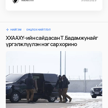
Niitlel.mn
31/05/2023
НИЙГЭМ
ОНЦЛОХ НИЙТЛЭЛ
ХХААХҮ-ийн сайд асан Т.Бадамжунайг
үргэлжлүүлэн нэг сар хорино