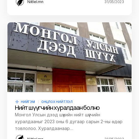
Niitlel.mn
31/05/2023
НИЙГЭМ
ОНЦЛОХ НИЙТЛЭЛ
Нийт шүүгчийн хуралдаан болно
Монгол Улсын дээд шүүхийн нийт шүүгчийн
хуралдааныг 2023 оны 6 дугаар сарын 2-ны өдөр
товлолоо. Хуралдаанаар…