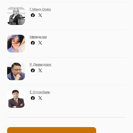
Г. Мэнд-Ооёо
Мөнгөндалай
Р. Даваадорж
Ё. Отгонбаяр