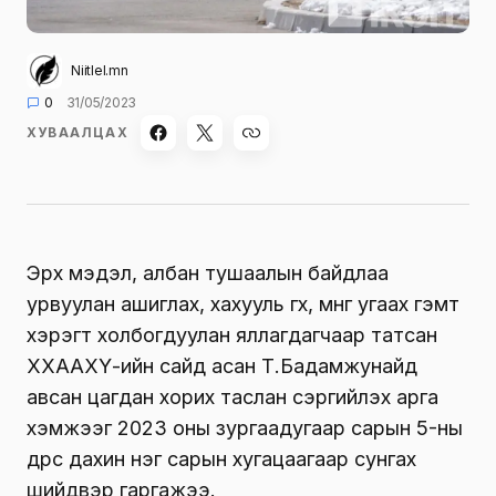
Niitlel.mn
0
31/05/2023
ХУВААЛЦАХ
Эрх мэдэл, албан тушаалын байдлаа
урвуулан ашиглах, хахууль өгөх, мөнгө угаах гэмт
хэрэгт холбогдуулан яллагдагчаар татсан
ХХААХҮ-ийн сайд асан Т.Бадамжунайд
авсан цагдан хорих таслан сэргийлэх арга
хэмжээг 2023 оны зургаадугаар сарын 5-ны
өдрөөс дахин нэг сарын хугацаагаар сунгах
шийдвэр гаргажээ.