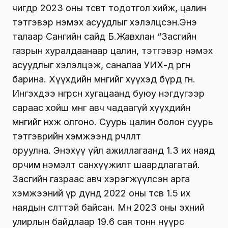
өчигдөр 2023 оны төсөвт тодотгол хийж, цалин
тэтгэвэр нэмэх асуудлыг хэлэлцсэн.Энэ
талаар Сангийн сайд Б.Жавхлан “Засгийн
газрын хуралдаанаар цалин, тэтгэвэр нэмэх
асуудлыг хэлэлцэж, саналаа УИХ-д өргөн
барина.
Хүүхдийн мөнгийг хүүхэд бүрд өгнө.
Ингэхдээ өнгөрсөн хугацаанд буюу нэгдүгээр
сараас хойш мөнгөө авч чадаагүй хүүхдийн
мөнгийг нөхөж олгоно. Суурь цалин болон суурь
тэтгэврийн хэмжээнд өөрчлөлт
оруулна.
Энэхүү үйл ажиллагаанд 1.3 их наяд
орчим нэмэлт санхүүжилт шаардлагатай.
Засгийн газраас авч хэрэгжүүлсэн арга
хэмжээний үр дүнд 2022 оны төсөв 1.5 их
наядын өсөлттэй байсан. Мөн 2023 оны эхний
улирлын байдлаар 19.6 сая тонн нүүрс