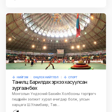
НИЙГЭМ
ОНЦЛОХ НИЙТЛЭЛ
СПОРТ
Танилц: Барилдах эрхээ хасуулсан
зургаан бөх
Монголын Үндэсний Бөхийн Холбооны тэргүүлэгч
гишүүдийн ээлжит хурал өчигдөр болж, улсын
харцага Ш.Уламбаяр, Төв…