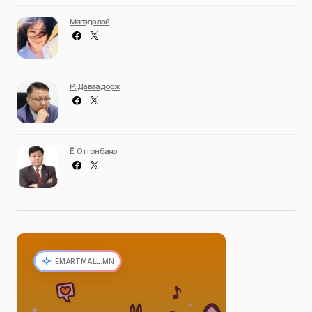
Мөнгөндалай
Р. Даваадорж
Ё. Отгонбаяр
EMARTMALL.MN