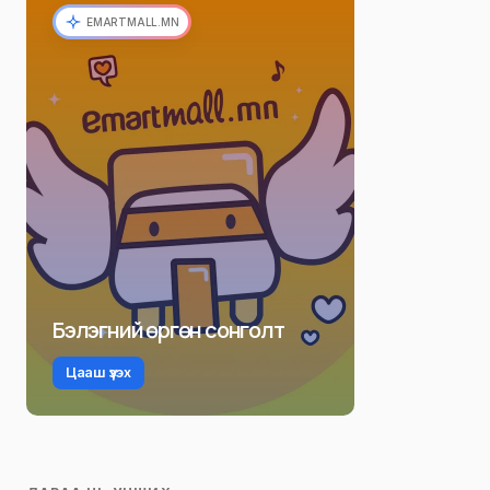
EMARTMALL.MN
Бэлэгний өргөн сонголт
Цааш үзэх