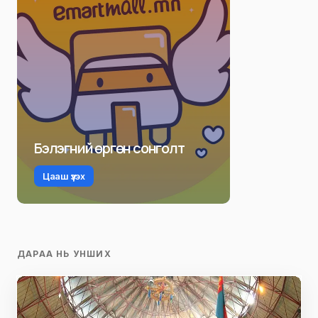
Бэлэгний өргөн сонголт
Цааш үзэх
ДАРАА НЬ УНШИХ