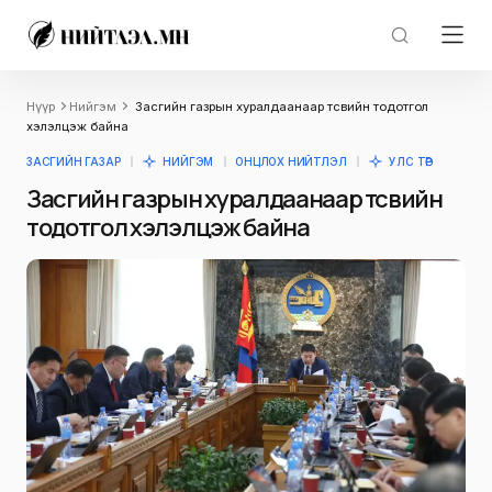
Нүүр
Нийгэм
Засгийн газрын хуралдаанаар төсвийн тодотгол
хэлэлцэж байна
ЗАСГИЙН ГАЗАР
НИЙГЭМ
ОНЦЛОХ НИЙТЛЭЛ
УЛС ТӨР
Засгийн газрын хуралдаанаар төсвийн
тодотгол хэлэлцэж байна