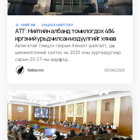
НИЙГЭМ
ОНЦЛОХ НИЙТЛЭЛ
АТГ: Нийтийн албанд томилогдох 484
иргэний урьдчилсан мэдүүлгийг хянав
Авлигатай тэмцэх газрын Хяналт шалгалт, дүн
шинжилгээний хэлтэс нь 2025 оны зургаадугаар
сарын 23-27-ны өдрүүдэд…
Niitlel.mn
30/06/2025