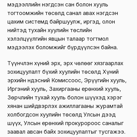
мэдээллийн нэгдсэн сан болон хууль
тогтоомжийн төсөлд санал авах нэгдсэн
цахим системд байршуулж, иргэд, олон
нийтэд тухайн хуулийн төслийн
хэлэлцүүлгийн явцын талаар тогтмол
мэдээлэх боломжийг бүрдүүлсэн байна.
Түүнчлэн хүний эрх, эрх чөлөөг хязгаарлах
зохицуулалт бүхий хуулийн төсөлд Хүний
эрхийн Үндэсний Комиссоос, Эрүүгийн хууль,
Иргэний хууль, Захиргааны ерөнхий хууль,
Зөрчлийн тухай хууль болон шүүхэд хэрэг
хянан шийдвэрлэх ажиллагааны журамтай
холбогдсон хуулийн төсөлд Улсын дээд
шүүх, Улсын ерөнхий прокуророос саналыг
заавал авсан байх зохицуулалтыг тусгажээ.