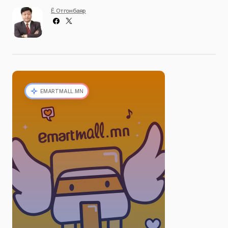
Ё. Отгонбаяр
EMARTMALL.MN