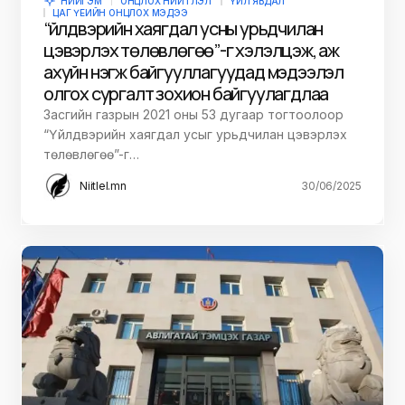
НИЙГЭМ
ОНЦЛОХ НИЙТЛЭЛ
ҮЙЛ ЯВДАЛ
ЦАГ ҮЕИЙН ОНЦЛОХ МЭДЭЭ
“Үйлдвэрийн хаягдал усны урьдчилан
цэвэрлэх төлөвлөгөө”-г хэлэлцэж, аж
ахуйн нэгж байгууллагуудад мэдээлэл
олгох сургалт зохион байгуулагдлаа
Засгийн газрын 2021 оны 53 дугаар тогтоолоор
“Үйлдвэрийн хаягдал усыг урьдчилан цэвэрлэх
төлөвлөгөө”-г…
Niitlel.mn
30/06/2025