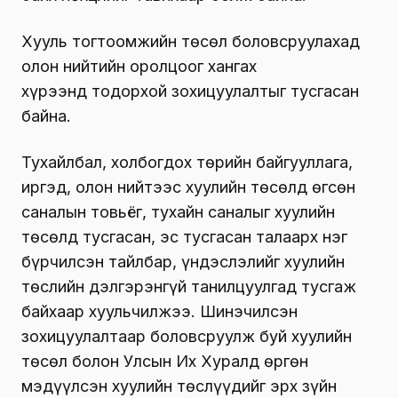
Хууль тогтоомжийн төсөл боловсруулахад
олон нийтийн оролцоог хангах
хүрээнд тодорхой зохицуулалтыг тусгасан
байна.
Тухайлбал, холбогдох төрийн байгууллага,
иргэд, олон нийтээс хуулийн төсөлд өгсөн
саналын товьёг, тухайн саналыг хуулийн
төсөлд тусгасан, эс тусгасан талаарх нэг
бүрчилсэн тайлбар, үндэслэлийг хуулийн
төслийн дэлгэрэнгүй танилцуулгад тусгаж
байхаар хуульчилжээ. Шинэчилсэн
зохицуулалтаар боловсруулж буй хуулийн
төсөл болон Улсын Их Хуралд өргөн
мэдүүлсэн хуулийн төслүүдийг эрх зүйн