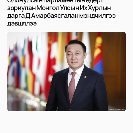
Олон улсын парламентын өдөрт
зориулан Монгол Улсын Их Хурлын
дарга Д.Амарбаясгалан мэндчилгээ
дэвшүүллээ
Niitlel.mn
0
30/06/2025