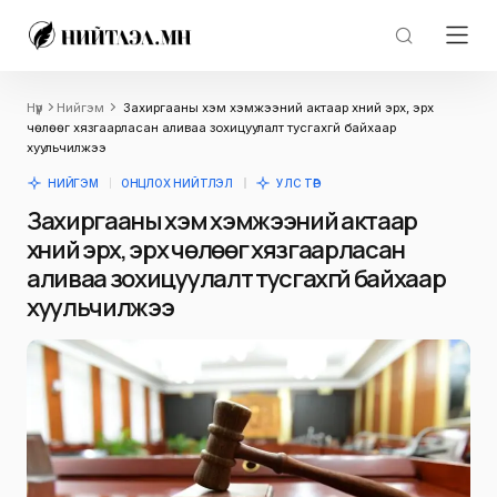
Нүүр
Нийгэм
Захиргааны хэм хэмжээний актаар хүний эрх, эрх
чөлөөг хязгаарласан аливаа зохицуулалт тусгахгүй байхаар
хуульчилжээ
НИЙГЭМ
ОНЦЛОХ НИЙТЛЭЛ
УЛС ТӨР
Захиргааны хэм хэмжээний актаар
хүний эрх, эрх чөлөөг хязгаарласан
аливаа зохицуулалт тусгахгүй байхаар
хуульчилжээ