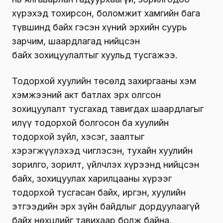
хүрэхэд тохирсон, боломжит хамгийн бага
түвшинд байх гэсэн хүний эрхийн суурь
зарчим, шаардлагад нийцсэн
байх зохицуулалтыг хуульд тусгажээ.
Тодорхой хуулийн төсөлд захиргааны хэм
хэмжээний акт батлах эрх олгсон
зохицуулалт тусгахад тавигдах шаардлагыг
илүү тодорхой болгосон ба хуулийн
тодорхой зүйл, хэсэг, заалтыг
хэрэгжүүлэхэд чиглэсэн, тухайн хуулийн
зорилго, зорилт, үйлчлэх хүрээнд нийцсэн
байх, зохицуулах харилцааны хүрээг
тодорхой тусгасан байх, иргэн, хуулийн
этгээдийн эрх зүйн байдлыг дордуулаагүй
байх нөхцлийг тавихаар болж байна.