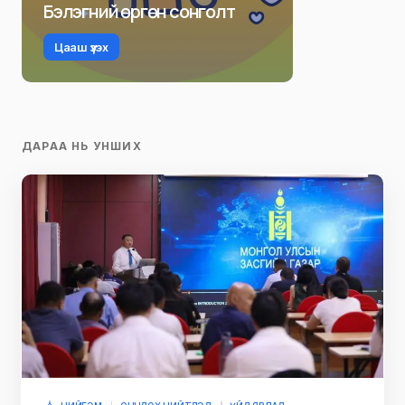
Бэлэгний өргөн сонголт
Цааш үзэх
ДАРАА НЬ УНШИХ