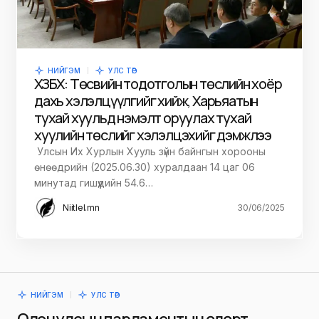
НИЙГЭМ
УЛС ТӨР
ХЗБХ: Төсвийн тодотголын төслийн хоёр
дахь хэлэлцүүлгийг хийж, Харьяатын
тухай хуульд нэмэлт оруулах тухай
хуулийн төслийг хэлэлцэхийг дэмжлээ
​ Улсын Их Хурлын Хууль зүйн байнгын хорооны
өнөөдрийн (2025.06.30) хуралдаан 14 цаг 06
минутад гишүүдийн 54.6…
Niitlel.mn
30/06/2025
НИЙГЭМ
УЛС ТӨР