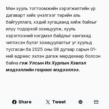
Мөн хууль тогтоомжийн хэрэгжилтийн үр
дагаварт хийх үнэлгээг төрийн аль
байгууллага, хэдий хугацаанд хийж байхыг
илүү тодорхой зохицуулж, хууль
хэрэглээний нэгдмэл байдлыг хангахад
чиглэсэн бүлэг зохицуулалтыг уг хуульд
тусгасан ба 2025 оны 08 дугаар сарын 01-
ний өдрөөс эхлэн дагаж мөрдөхөөр болсон
байна
гэж Улсын Их Хурлын Хэвлэл
мэдээллийн газраас мэдээллээ.
Share
Tweet