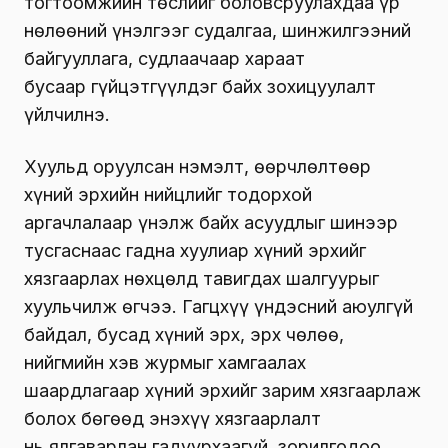
тогтоомжийн төслийг боловсруулахдаа үр
нөлөөний үнэлгээг судалгаа, шинжилгээний
байгууллага, судлаачаар хараат
бусаар гүйцэтгүүлдэг байх зохицуулалт
үйлчилнэ.
Хуульд оруулсан нэмэлт, өөрчлөлтөөр
хүний эрхийн нийцлийг тодорхой
аргачлалаар үнэлж байх асуудлыг шинээр
тусгаснаас гадна хуулиар хүний эрхийг
хязгаарлах нөхцөлд тавигдах шалгуурыг
хуульчилж өгчээ. Гагцхүү үндэсний аюулгүй
байдал, бусад хүний эрх, эрх чөлөө,
нийгмийн хэв журмыг хамгаалах
шаардлагаар хүний эрхийг зарим хязгаарлаж
болох бөгөөд энэхүү хязгаарлалт
нь ялгаварлан гадуурхаагүй, зорилгодоо