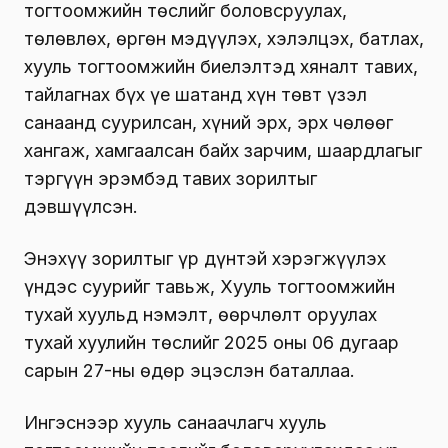
тогтоомжийн төслийг
боловсруулах,
төлөвлөх, өргөн мэдүүлэх, хэлэлцэх, батлах,
хууль тогтоомжийн биелэлтэд хяналт тавих,
тайлагнах бүх үе шатанд хүн төвт үзэл
санаанд суурилсан, хүний эрх, эрх чөлөөг
хангаж, хамгаалсан байх зарчим, шаардлагыг
тэргүүн эрэмбэд
тавих зорилтыг
дэвшүүлсэн.
Энэхүү зорилтыг үр дүнтэй хэрэгжүүлэх
үндэс суурийг тавьж, Хууль тогтоомжийн
тухай хуульд нэмэлт, өөрчлөлт оруулах
тухай хуулийн төслийг 2025 оны 06 дугаар
сарын 27-ны өдөр эцэслэн баталлаа.
Ингэснээр хууль санаачлагч хууль