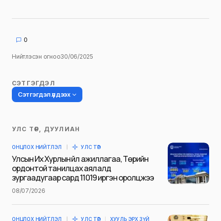
0
Нийтлэсэн огноо
30/06/2025
СЭТГЭГДЭЛ
Сэтгэгдэл үлдээх
УЛС ТӨР, ДУУЛИАН
Таны имэйл хаягийг нийтлэхгүй.
ОНЦЛОХ НИЙТЛЭЛ
УЛС ТӨР
Шаардлагатай талбаруудыг
*
гэж
Улсын Их Хурлын үйл ажиллагаа, Төрийн
тэмдэглэсэн
ордонтой танилцах аялалд
зургаадугаар сард 11019 иргэн оролцжээ
Name
*
08/07/2026
ОНЦЛОХ НИЙТЛЭЛ
УЛС ТӨР
ХУУЛЬ ЭРХ ЗҮЙ