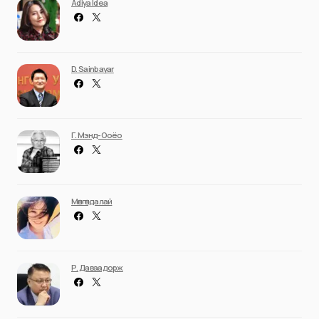
Adiya Idea
D. Sainbayar
Г. Мэнд-Ооёо
Мөнгөндалай
Р. Даваадорж