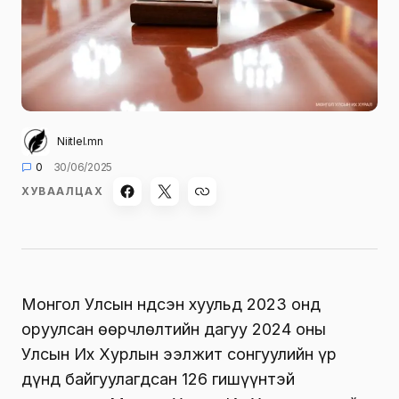
Niitlel.mn
0
30/06/2025
ХУВААЛЦАХ
Монгол Улсын Үндсэн хуульд 2023 онд
оруулсан өөрчлөлтийн дагуу 2024 оны
Улсын Их Хурлын ээлжит сонгуулийн үр
дүнд байгуулагдсан 126 гишүүнтэй