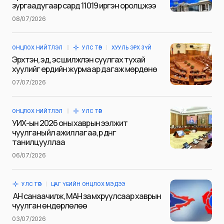
зургаадугаар сард 11019 иргэн оролцжээ
Name
*
08/07/2026
ОНЦЛОХ НИЙТЛЭЛ
УЛС ТӨР
ХУУЛЬ ЭРХ ЗҮЙ
E-mail
*
Эрхтэн, эд, эс шилжүүлэн суулгах тухай
хуулийг ердийн журмаар дагаж мөрдөнө
07/07/2026
Сэтгэгдэл
*
ОНЦЛОХ НИЙТЛЭЛ
УЛС ТӨР
УИХ-ын 2026 оны хаврын ээлжит
чуулганы үйл ажиллагаа, үр дүнг
танилцууллаа
06/07/2026
Save my name and e-mail in this browser for the next
time I comment.
УЛС ТӨР
ЦАГ ҮЕИЙН ОНЦЛОХ МЭДЭЭ
Илгээх
АН санаачилж, МАН замхруулсаар хаврын
чуулган өндөрлөлөө
03/07/2026