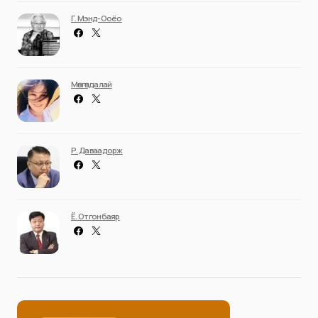
Г. Мэнд-Ооёо
Мөнгөндалай
Р. Даваадорж
Ё. Отгонбаяр