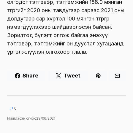
олгодог тэтгэвэр, тэтгэмжийн 188.0 мянган
төгрөгийг 2020 оны тавдугаар сараас 2021 оны
долдугаар сар хүртэл 100 мянган төгрөгөөр
нэмэгдүүлэхээр шийдвэрлэсэн байсан.
Зорилтод бүлэгт олгож байгаа энэхүү
тэтгэвэр, тэтгэмжийг он дуустал хугацаанд
үргэлжлүүлэн олгохоор төлөвлөв.
Share
Tweet
0
Нийтлэсэн огноо
29/06/2021