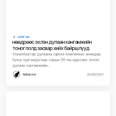
НИЙГЭМ
Өнөөдрөөс эхлэн дулаан хангамжийн
тоноглолд засвар хийх байршлууд
Улаанбаатар дулааны сүлжээ компаниас өнөөдөр
буюу зургаадугаар сарын 30-ны өдрсөөс эхлэн
дулаан хангамжийн…
Niitlel.mn
30/06/2021