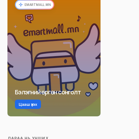
EMARTMALL.MN
Бэлэгний өргөн сонголт
Цааш үзэх
ДАРАА НЬ УНШИХ