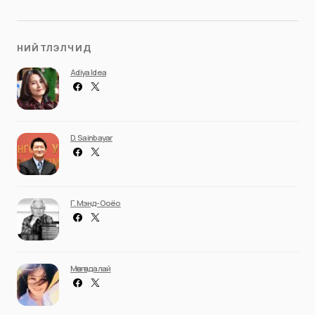
НИЙТЛЭЛЧИД
Adiya Idea
D. Sainbayar
Г. Мэнд-Ооёо
Мөнгөндалай