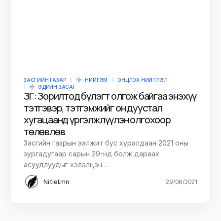
ЗАСГИЙН ГАЗАР
НИЙГЭМ
ОНЦЛОХ НИЙТЛЭЛ
ЭДИЙН ЗАСАГ
ЗГ: Зорилтод бүлэгт олгож байгаа энэхүү
тэтгэвэр, тэтгэмжийг он дуустал
хугацаанд үргэлжлүүлэн олгохоор
төлөвлөв
Засгийн газрын ээлжит бус хуралдаан 2021 оны
зургадугаар сарын 29-нд болж дараах
асуудлуудыг хэлэлцэн…
Niitlel.mn
29/06/2021