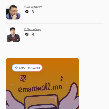
Р. Даваадорж
Ё. Отгонбаяр
EMARTMALL.MN