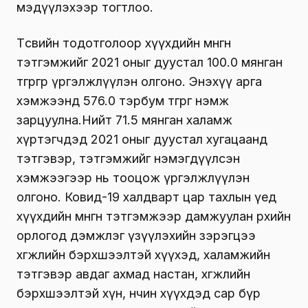
мэдүүлэхээр тогтлоо.
Төсвийн тодотголоор хүүхдийн мөнгөн
тэтгэмжийг 2021 оныг дуустал 100.0 мянган
төгрөгөөр үргэлжлүүлэн олгоно. Энэхүү арга
хэмжээнд 576.0 тэрбум төгрөг нэмж
зарцуулна.Нийт 71.5 мянган халамж
хүртэгчдэд 2021 оныг дуустал хугацаанд
тэтгэвэр, тэтгэмжийг нэмэгдүүлсэн
хэмжээгээр нь тооцож үргэлжлүүлэн
олгоно. Ковид-19 халдварт цар тахлын үед
хүүхдийн мөнгөн тэтгэмжээр дамжуулан өрхийн
орлогод дэмжлэг үзүүлэхийн зэрэгцээ
хөгжлийн бэрхшээлтэй хүүхэд, халамжийн
тэтгэвэр авдаг ахмад настан, хөгжлийн
бэрхшээлтэй хүн, өнчин хүүхдэд сар бүр