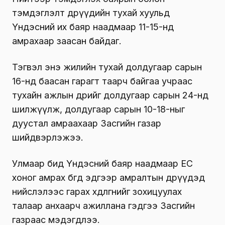
тэмдэглэлт өдрүүдийн тухай хуульд
Үндэсний их баяр наадмаар 11-15-нд
амрахаар заасан байдаг.
Тэгвэл энэ жилийн тухай долдугаар сарын
16-нд баасан гарагт таарч байгаа учраас
тухайн ажлын өдрийг долдугаар сарын 24-нд
шилжүүлж, долдугаар сарын 10-18-ныг
дуустал амраахаар Засгийн газар
шийдвэрлэжээ.
Улмаар бид Үндэсний баяр наадмаар ЕС
хоног амрах бөгөөд эдгээр амралтын өдрүүдэд
нийслэлээс гарах хөдөлгөөнийг зохицуулах
талаар анхаарч ажиллана гэдгээ Засгийн
газраас мэдэгдлээ.