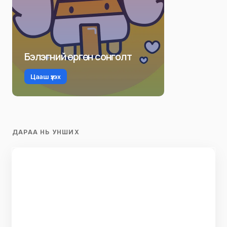
Бэлэгний өргөн сонголт
Цааш үзэх
ДАРАА НЬ УНШИХ