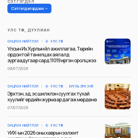
СЭТГЭГДЭЛ
Сэтгэгдэл үлдээх
УЛС ТӨР, ДУУЛИАН
Таны имэйл хаягийг нийтлэхгүй.
ОНЦЛОХ НИЙТЛЭЛ
УЛС ТӨР
Шаардлагатай талбаруудыг
*
гэж
Улсын Их Хурлын үйл ажиллагаа, Төрийн
тэмдэглэсэн
ордонтой танилцах аялалд
зургаадугаар сард 11019 иргэн оролцжээ
Name
*
08/07/2026
ОНЦЛОХ НИЙТЛЭЛ
УЛС ТӨР
ХУУЛЬ ЭРХ ЗҮЙ
E-mail
*
Эрхтэн, эд, эс шилжүүлэн суулгах тухай
хуулийг ердийн журмаар дагаж мөрдөнө
07/07/2026
Сэтгэгдэл
*
ОНЦЛОХ НИЙТЛЭЛ
УЛС ТӨР
УИХ-ын 2026 оны хаврын ээлжит