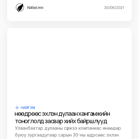
Niitlel.mn
30/06/2021
НИЙГЭМ
Өнөөдрөөс эхлэн дулаан хангамжийн
тоноглолд засвар хийх байршлууд
Улаанбаатар дулааны сүлжээ компаниас өнөөдөр
буюу зургаадугаар сарын 30-ны өдрсөөс эхлэн