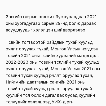
Засгийн газрын ээлжит бус хуралдаан 2021
оны зургадугаар сарын 29-нд болж дараах
асуудлуудыг хэлэлцэн шийдвэрлэлээ.
Төсвийн тогтвортой байдлын тухай хуульд
өөрчлөлт оруулах тухай, Монгол Улсын нэгдсэн
төсвийн 2021 оны төсвийн хүрээний мэдэгдэл,
2022-2023 оны төсвийн төсөөллийн тухай хуульд
өөрчлөлт оруулах тухай, Монгол Улсын 2021 оны
төсвийн тухай хуульд өөрчлөлт оруулах тухай,
Нийгмийн даатгалын сангийн 2021 оны
төсвийн тухай хуульд өөрчлөлт оруулах тухай
хуулийн төсөл болон дагалдах бусад хуулийн
төслүүдийг хэлэлцээд УИХ-д өргөн