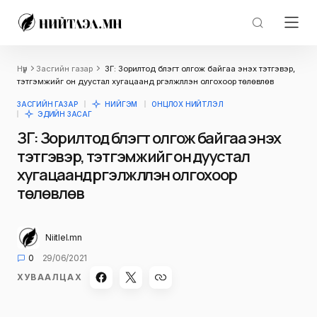
Нүүр
Засгийн газар
ЗГ: Зорилтод бүлэгт олгож байгаа энэхүү тэтгэвэр,
тэтгэмжийг он дуустал хугацаанд үргэлжлүүлэн олгохоор төлөвлөв
ЗАСГИЙН ГАЗАР
НИЙГЭМ
ОНЦЛОХ НИЙТЛЭЛ
ЭДИЙН ЗАСАГ
ЗГ: Зорилтод бүлэгт олгож байгаа энэхүү
тэтгэвэр, тэтгэмжийг он дуустал
хугацаанд үргэлжлүүлэн олгохоор
төлөвлөв
Niitlel.mn
0
29/06/2021
ХУВААЛЦАХ