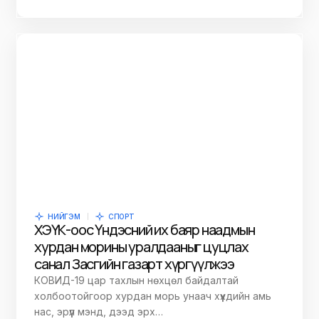
НИЙГЭМ
СПОРТ
ХЭҮК-оос Үндэсний их баяр наадмын
хурдан морины уралдааныг цуцлах
санал Засгийн газарт хүргүүлжээ
КОВИД-19 цар тахлын нөхцөл байдалтай
холбоотойгоор хурдан морь унаач хүүхдийн амь
нас, эрүүл мэнд, дээд эрх…