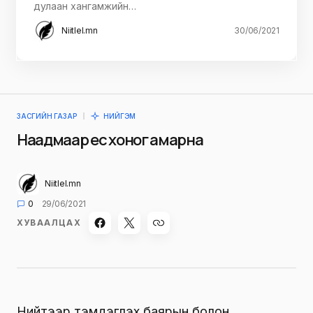
дулаан хангамжийн…
Niitlel.mn
30/06/2021
ЗАСГИЙН ГАЗАР
НИЙГЭМ
Наадмаар ес хоног амарна
Niitlel.mn
0
29/06/2021
ХУВААЛЦАХ
Нийтээр тэмдэглэх баярын болон