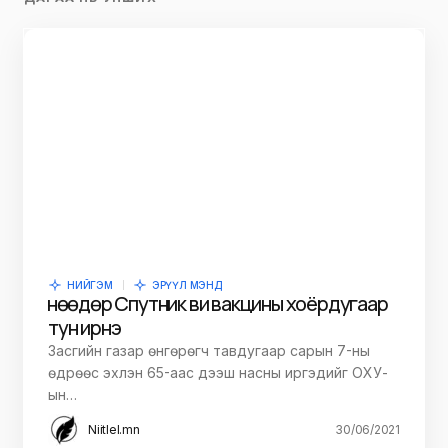
НИЙГЭМ
ЭРҮҮЛ МЭНД
Өнөөдөр Спутник ви вакцины хоёрдугаар
тун ирнэ
Засгийн газар өнгөрөгч тавдугаар сарын 7-ны
өдрөөс эхлэн 65-аас дээш насны иргэдийг ОХУ-
ын…
Niitlel.mn
30/06/2021