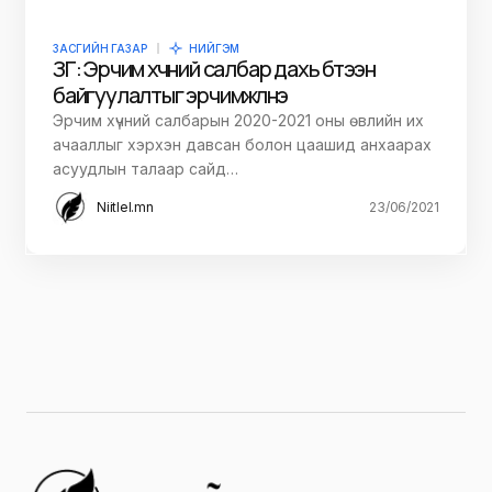
төв эмнэлэгийг байгуулж,…
Niitlel.mn
24/06/2021
НИЙГЭМ
Хөвсгөл аймаг тэг зогсолт хийх санал
гаргажээ
Хөвсгөл аймгийн хэмжээнд коронавируст