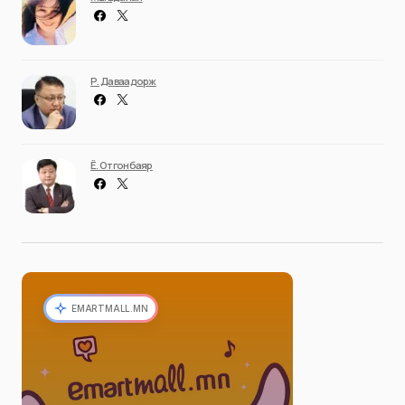
Р. Даваадорж
Ё. Отгонбаяр
EMARTMALL.MN