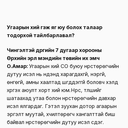
гэрэл асна. Энэ нь тухайн төхөөрөмж хэвийн
ажиллаж байна гэсэн үг. Шар гэрэл анивчиж
байвал төхөөрөмж алдаа заасан, улаан
гэрэл анивчиж дохиолол дуугарвал тухайн
орчинд угаар байна гэсэн үг. Төхөөрөмжид
улаан гэрэл асч, дуут дохио өгсөн
тохиолдолд иргэд гэртээ агаар сэлгэлт
хийх, угаарын хийн агууламжийн найрлагыг
дэлгэцэн дээр гарч буй тоон үзүүлэлтээс
харах, хэрэглэгчийн гарын авлагад буй
заавар зөвлөгөөг харах хэрэгтэй. Тиймээс
иргэд угаарын хий мэдрэгчийн хэвийн үйл
ажиллагааг хянаж шалган, анхааралтай
байхыг зөвлөж байна.