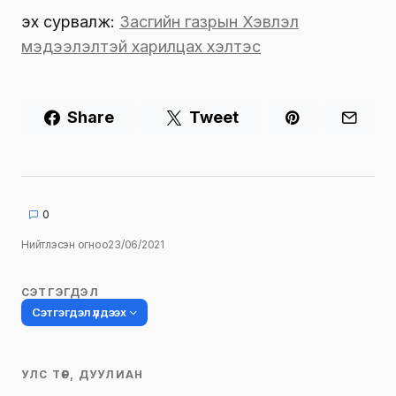
эх сурвалж:
Засгийн газрын Хэвлэл
мэдээлэлтэй харилцах хэлтэс
Share
Tweet
0
Нийтлэсэн огноо
23/06/2021
СЭТГЭГДЭЛ
Сэтгэгдэл үлдээх
УЛС ТӨР, ДУУЛИАН