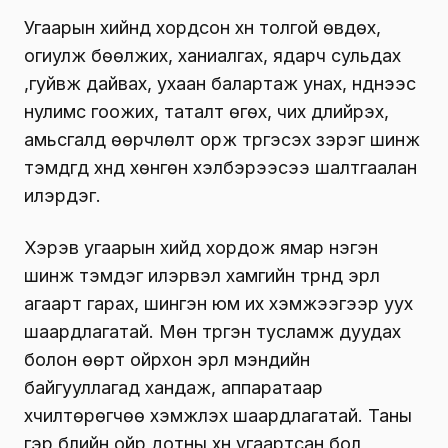
хүргэх аюулт хорт хий юм.Нүүрс, түлшийг
шатаахад утаа болон нүүрстөрөгчийн давхар
исэл ялгардаг. Гэтэл зуухан дотор агаарын
эргэлт муутай, хүчилтөрөгч хангалттай биш
байвал нүүрстөрөгчийн дутуу исэл үүсдэг.
Нүүрсийг шатааж эхлэх үед болон шаталт
дуусаж гал бөхөх үед угаарын хий хамгийн
ихээр ялгардаг. Өөрөөр хэлбэл иргэд галаа
түлчхээд түлш бүрэн унтраагүй байхад өрхөө
татсанаар битүү орчинд нүүрстөрөгчийн дутуу
ислийг үүсгээд байгаа юм. Нүүрстөрөгчийн
дутуу исэл уушгиар дамжиж, цусны урсгалд
орж, эсэд хүчилтөрөгчийг зөөвөрлөдөг
гемоглобинтой нэгдэн
“Карбоксигемоглобин” гэдэг нэгдэл үүсгэдэг.
Иймээс хүний бие махбодь, эдэд очих