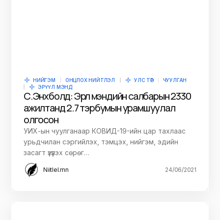
НИЙГЭМ
ОНЦЛОХ НИЙТЛЭЛ
УЛС ТӨР
ЧУУЛГАН
ЭРҮҮЛ МЭНД
С.Энхболд: Эрүүл мэндийн салбарын 2330
ажилтанд 2.7 тэрбумын урамшуулал
олгосон
УИХ-ын чуулганаар КОВИД-19-ийн цар тахлаас
урьдчилан сэргийлэх, тэмцэх, нийгэм, эдийн
засагт үзүүлэх сөрөг…
Niitlel.mn
24/06/2021