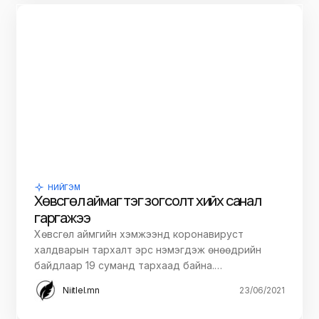
НИЙГЭМ
Хөвсгөл аймаг тэг зогсолт хийх санал
гаргажээ
Хөвсгөл аймгийн хэмжээнд коронавируст
халдварын тархалт эрс нэмэгдэж өнөөдрийн
байдлаар 19 суманд тархаад байна.…
Niitlel.mn
23/06/2021