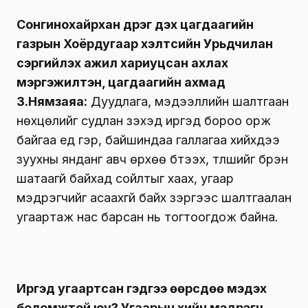
Сүүлийн өдрүүдэд угаарын хийнд хордсон
цөөнгүй иргэд амь насаа алдаж, эрүүл
мэндээрээ хохирч байна. Ямар шалтгаан
нөхцөлөөс болж иргэд угаартаж байна вэ?
Сонгинохайрхан дүүрэг дэх цагдаагийн
газрын Хоёрдугаар хэлтсийн Урьдчилан
сэргийлэх ажил хариуцсан ахлах
мэргэжилтэн, цагдаагийн ахмад
З.Нямзаяа:
Дуудлага, мэдээллийн шалтгаан
нөхцөлийг судлан үзэхэд иргэд бороо орж
байгаа үед гэр, байшиндаа галлагаа хийхдээ
зуухны янданг авч өрхөө бүтээх, түлшийг бүрэн