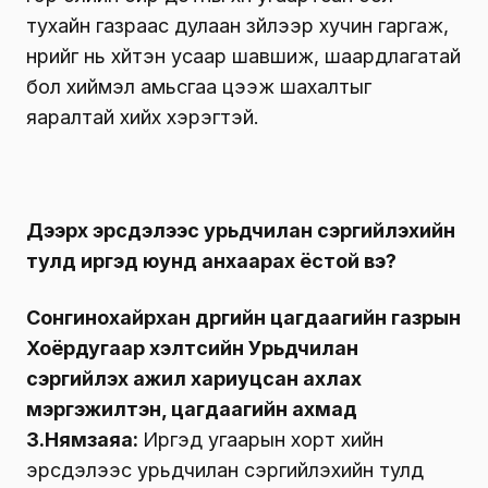
хүчилтөрөгчийн хэмжээг багасгадаг.
Угаарын хорт хийд хордсон иргэнд ямар
шинж тэмдэг илэрдэг вэ? Анхны
тусламжийг хэрхэн үзүүлэх вэ?
Угаарын хийнд хордсон хүн толгой өвдөх,
огиулж бөөлжих, ханиалгах, ядарч сульдах
,гуйвж дайвах, ухаан балартаж унах, нүднээс
нулимс гоожих, таталт өгөх, чих дүлийрэх,
амьсгалд өөрчлөлт орж түргэсэх зэрэг шинж
тэмдгүүд хүнд хөнгөн хэлбэрээсээ шалтгаалан
илэрдэг.
Хэрэв угаарын хийд хордож ямар нэгэн
шинж тэмдэг илэрвэл хамгийн түрүүнд эрүүл
агаарт гарах, шингэн юм их хэмжээгээр уух