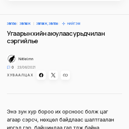
ЗӨВЛӨГӨӨ
ЗӨВЛӨМЖ
ЗӨВЛӨМЖ, ЗӨВЛӨГӨӨ
НИЙГЭМ
Угаарын хийн аюулаас урьдчилан
сэргийлье
Niitlel.mn
0
23/06/2021
ХУВААЛЦАХ
Энэ зун хур бороо их орсноос болж цаг
агаар сэрүүсч, нөхцөл байдлаас шалтгаалан
иргэд гэр, байшиндаа гал түлж байна.