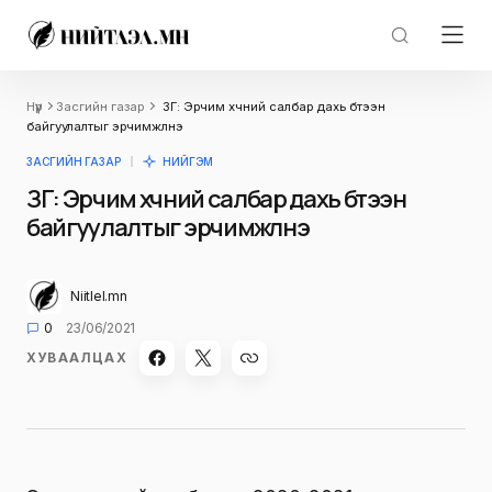
Нүүр
Засгийн газар
ЗГ: Эрчим хүчний салбар дахь бүтээн
байгуулалтыг эрчимжүүлнэ
ЗАСГИЙН ГАЗАР
НИЙГЭМ
ЗГ: Эрчим хүчний салбар дахь бүтээн
байгуулалтыг эрчимжүүлнэ
Niitlel.mn
0
23/06/2021
ХУВААЛЦАХ