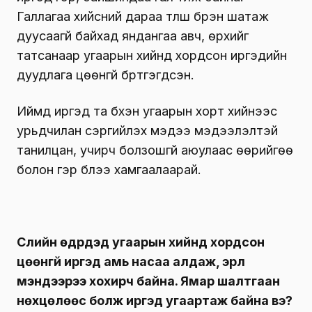
Галлагаа хийсний дараа түлш бүрэн шатаж
дуусаагүй байхад яндангаа авч, өрхийг
татсанаар угаарын хийнд хордсон иргэдийн
дуудлага цөөнгүй бүртгэгдсэн.
Иймд иргэд та бүхэн угаарын хорт хийнээс
урьдчилан сэргийлэх мэдээ мэдээлэлтэй
танилцан, учирч болзошгүй аюулаас өөрийгөө
болон гэр бүлээ хамгаалаарай.