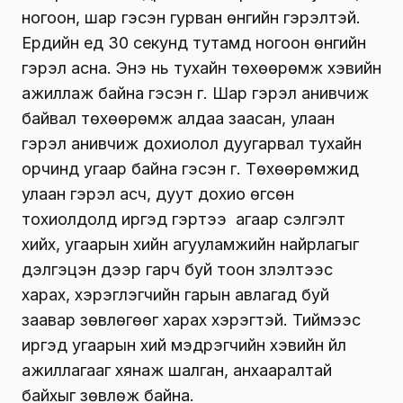
Нийслэлийн мэргэжлийн хяналтын газрын
Агаарын чанарын хяналтын хэлтсийн
Байгаль орчны хяналтын улсын байцаагч
Ө.Билгүүн:
Засгийн газрын шийдвэрийн дагуу
нийслэлийн гэр хорооллын 200 мянган өрхөд
угаарын хий мэдрэгч төхөөрөмж
суурилуулсан.Иргэдийн хувьд нэг өрөөсгөл
ойлголттой байна. Энэхүү угаарын хий
мэдрэгчийг жилийн дөрвөн улиралд ашиглах
зориулалттай. Гэвч иргэд зөвхөн өвлийн
улиралд хэрэглээд, бусад үед унтраачхаад
байна.
Угаарын хий мэдрэгч төхөөрөмж нь улаан,
ногоон, шар гэсэн гурван өнгийн гэрэлтэй.
Ердийн үед 30 секунд тутамд ногоон өнгийн