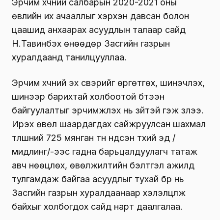
Эрчим хүчний салбарын 2020-2021 оны
өвлийн их ачааллыг хэрхэн давсан болон
цаашид анхаарах асуудлын талаар сайд
Н.Тавинбэх өнөөдөр Засгийн газрын
хуралдаанд танилцууллаа.
Эрчим хүчний эх үүсвэрийг өргөтгөх, шинэчлэх,
шинээр барихтай холбоотой бүтээн
байгуулалтыг эрчимжүүлэх нь зүйтэй гэж үзлээ.
Ирэх өвөл шаардагдах сайжруулсан шахмал
түлшний 725 мянган тн үндсэн түүхий эд /
мидлинг/-ээс гадна барьцалдуулагч татаж
авч нөөцлөх, өвөлжилтийн бэлтгэл ажилд
тулгамдаж байгаа асуудлыг тухай бүр нь
Засгийн газрын хуралдаанаар хэлэлцүүлж
байхыг холбогдох сайд нарт даалгалаа.