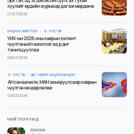
дохиоллыг гэртээ байршуулах, зай нь
дууссан бол аюулгүй байдлаа хангаж
яаралтай солих шаардлагатай. Мөн яндангаа
тогтмол хөөлөх, гал түлэх аюулгүй ажиллагааг
бүрэн эзэмшиж, галлагааны үед зөв галлах
зааварчилгааг баримталснаар таны болон
гэр бүлийн тань аюулгүй байдал хангагдах
учиртайг анхаарах хэрэгтэй.
Share
Tweet
0
Нийтлэсэн огноо
23/06/2021