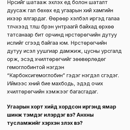
Угаарын хий гэж яг юу болох талаар
тодорхой тайлбарлавал?
Чингэлтэй дүүргийн 7 дугаар хорооны
Өрхийн эрүүл мэндийн төвийн их эмч
О.Амар:
Угаарын хий СО буюу нүүрстөрөгчийн
дутуу исэл нь нүдэнд харагдахгүй, үнэргүй,
өнгөгүй, амны хаалтад шүүгддэггүй боловч үхэлд