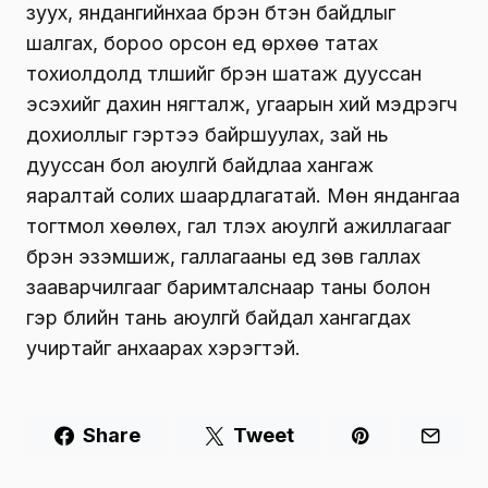
шаардлагатай. Мөн түргэн тусламж дуудах
болон өөрт ойрхон эрүүл мэндийн
байгууллагад хандаж, аппаратаар
хүчилтөрөгчөө хэмжүүлэх шаардлагатай. Таны
гэр бүлийн ойр дотны хүн угаартсан бол
тухайн газраас дулаан зүйлээр хучин гаргаж,
нүүрийг нь хүйтэн усаар шавшиж, шаардлагатай
бол хиймэл амьсгаа цээж шахалтыг
яаралтай хийх хэрэгтэй.