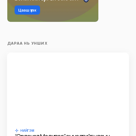
Г. Мэнд-Ооёо
Мөнгөндалай
Р. Даваадорж
Ё. Отгонбаяр