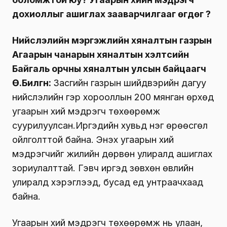
шатаагүй байхад сойлтыг хаах, угаар
мэдрэгчийг асаахгүй байх зэргээс шалтгаалан
угаартаж нас барсан нь тогтоогдож байна.
Иргэд угаартсан гэдгээ өөрсдөө мэдэх
боломжтой юу? Угаарын хийн мэдрэгч
дохиоллыг ашиглах зааварчилгааг өгдөг үү?