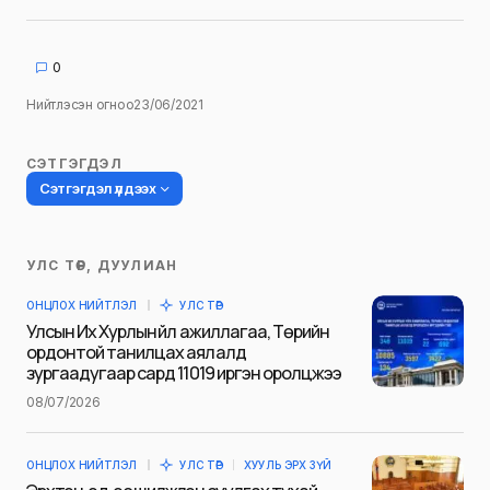
Дээрх эрсдэлээс урьдчилан сэргийлэхийн
тулд иргэд юунд анхаарах ёстой вэ?
Сонгинохайрхан дүүргийн цагдаагийн газрын
Хоёрдугаар хэлтсийн Урьдчилан
сэргийлэх ажил хариуцсан ахлах
мэргэжилтэн, цагдаагийн ахмад
З.Нямзаяа:
Иргэд угаарын хорт хийн
эрсдэлээс урьдчилан сэргийлэхийн тулд
зуух, яндангийнхаа бүрэн бүтэн байдлыг
шалгах, бороо орсон үед өрхөө татах
тохиолдолд түлшийг бүрэн шатаж дууссан
эсэхийг дахин нягталж, угаарын хий мэдрэгч