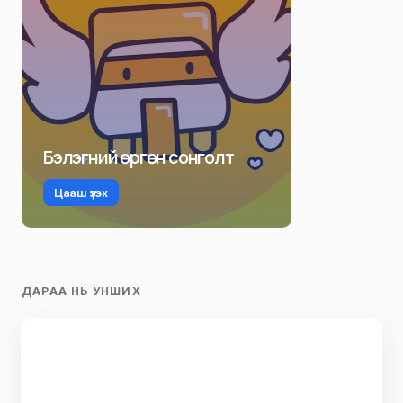
Бэлэгний өргөн сонголт
Цааш үзэх
ДАРАА НЬ УНШИХ