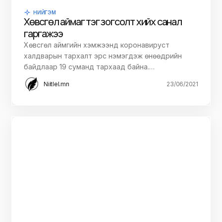
ДАРАА НЬ УНШИХ
НИЙГЭМ
“Эрдэнэт Мeдипас” эмнэлгийг улсын
өмчид буцаан авч, бүс дундын эмнэлэг
болгоно
“Эрдэнэт үйлдвэр” ХХК-ийн 64.8 тэрбум
төгрөгийн хөрөнгөөр 2015 онд Эрдэнэт медикал”