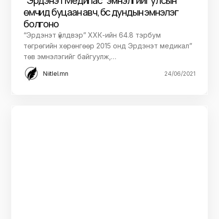
EMARTMALL.MN
Бэлэгний өргөн сонголт
Цааш үзэх