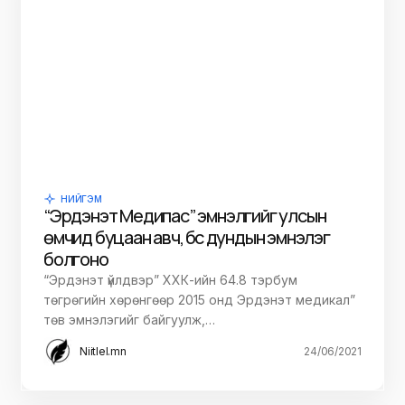
НИЙГЭМ
“Эрдэнэт Мeдипас” эмнэлгийг улсын
өмчид буцаан авч, бүс дундын эмнэлэг
болгоно
“Эрдэнэт үйлдвэр” ХХК-ийн 64.8 тэрбум
төгрөгийн хөрөнгөөр 2015 онд Эрдэнэт медикал”
төв эмнэлэгийг байгуулж,…
Niitlel.mn
24/06/2021