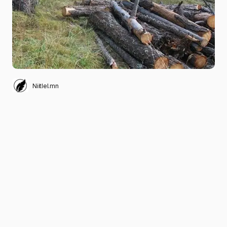
Niitlel.mn
0
22/07/2025
ХУВААЛЦАХ
Прокурорын байгууллага долдугаар сарын
07-ны өдрөөс 18-ны өдрийг хүртэлх
хугацаанд хэрэг бүртгэлт, мөрдөн
байцаалтын 52545 эрүүгийн хэрэгт хяналт