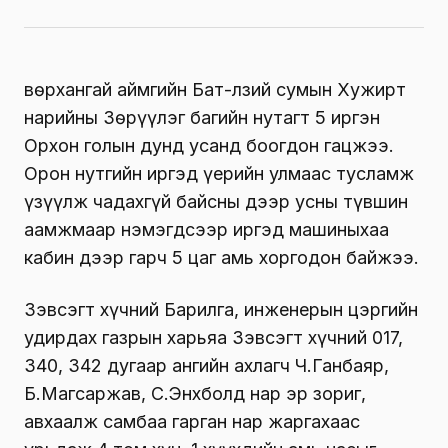
Өвөрхангай аймгийн Бат-Өлзий сумын Хужирт
нарийны Зөрүүлэг багийн нутагт 5 иргэн
Орхон голын дунд усанд боогдон гацжээ.
Орон нутгийн иргэд үерийн улмаас тусламж
үзүүлж чадахгүй байсны дээр усны түвшин
аамжмаар нэмэгдсээр иргэд машиныхаа
кабин дээр гарч 5 цаг амь хоргодон байжээ.
Зэвсэгт хүчний Барилга, инженерын цэргийн
удирдах газрын харьяа Зэвсэгт хүчний 017,
340, 342 дугаар ангийн ахлагч Ч.Ганбаяр,
Б.Магсаржав, С.Энхболд нар эр зориг,
авхаалж самбаа гарган нар жаргахаас