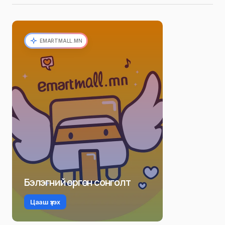
EMARTMALL.MN
Бэлэгний өргөн сонголт
Цааш үзэх