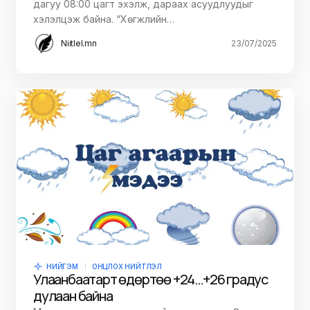
дагуу 08:00 цагт эхэлж, дараах асуудлуудыг
хэлэлцэж байна. “Хөгжлийн…
Niitlel.mn
23/07/2025
НИЙГЭМ
ОНЦЛОХ НИЙТЛЭЛ
Улаанбаатарт өдөртөө +24…+26 градус
дулаан байна