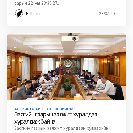
сарын 22-ны 23:35:27…
Niitlel.mn
23/07/2025
ЗАСГИЙН ГАЗАР
ОНЦЛОХ НИЙТЛЭЛ
Засгийн газрын ээлжит хуралдаан
хуралдаж байна
Засгийн газрын ээлжит хуралдаан хуваарийн