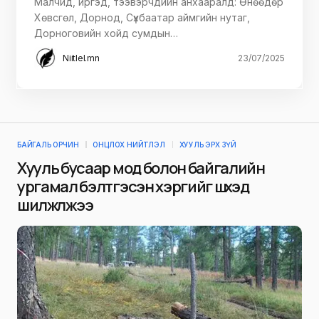
Малчид, иргэд, тээвэрчдийн анхааралд: Өнөөдөр
Хөвсгөл, Дорнод, Сүхбаатар аймгийн нутаг,
Дорноговийн хойд сумдын…
Niitlel.mn
23/07/2025
БАЙГАЛЬ ОРЧИН
ОНЦЛОХ НИЙТЛЭЛ
ХУУЛЬ ЭРХ ЗҮЙ
Хууль бусаар мод болон байгалийн
ургамал бэлтгэсэн хэргийг шүүхэд
шилжүүлжээ