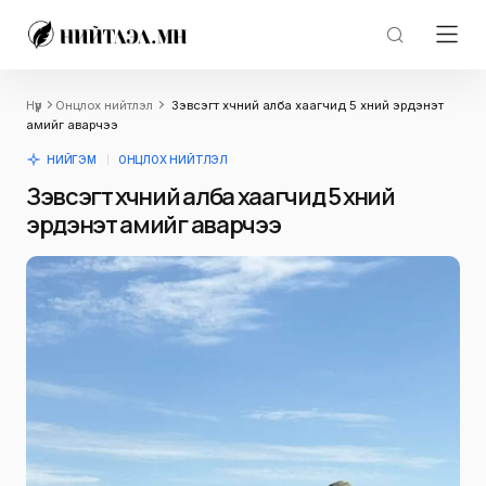
Нүүр
Онцлох нийтлэл
Зэвсэгт хүчний алба хаагчид 5 хүний эрдэнэт
амийг аварчээ
НИЙГЭМ
ОНЦЛОХ НИЙТЛЭЛ
Зэвсэгт хүчний алба хаагчид 5 хүний
эрдэнэт амийг аварчээ