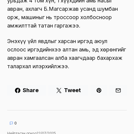
урьдаж 4 том хүн, 1 хүүхдийн амь насыг
авран, ахлагч Б.Магсаржав усанд шумбан
орж, машиныг нь троссоор холбосноор
амжилттай татан гаргажээ.
Энэхүү үйл явдлыг харсан иргэд аюул
ослоос иргэдийнхээ алтан амь, эд хөрөнгийг
авран хамгаалсан алба хаагчдаар бахархаж
талархал илэрхийлжээ.
Share
Tweet
0
Нийтлэсэн огноо
22/07/2025