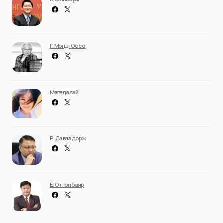
Г. Мэнд-Ооёо
Мөнгөндалай
Р. Даваадорж
Ё. Отгонбаяр