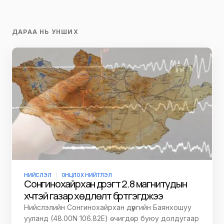
ДАРАА НЬ УНШИХ
НИЙСЛЭЛ
ОНЦЛОХ НИЙТЛЭЛ
Сонгинохайрхан дүүрэгт 2.8 магнитудын
хүчтэй газар хөдлөлт бүртгэгджээ
Нийслэлийн Сонгинохайрхан дүүргийн Баянхошуу
ууланд (48.00N 106.82E) өчигдөр буюу долдугаар