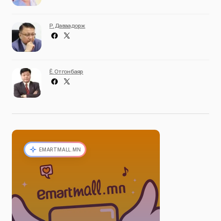
Р. Даваадорж
Ё. Отгонбаяр
EMARTMALL.MN