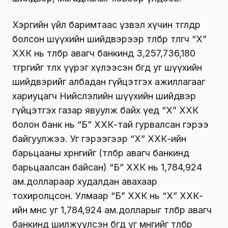
Хэргийн үйл баримтаас үзвэл хүчин төгөлдөр
болсон шүүхийн шийдвэрээр төлбөр төлөгч “Х”
ХХК нь төлбөр авагч банкинд 3,257,736,180
төгрөгийг төлөх үүрэг хүлээсэн бөгөөд уг шүүхийн
шийдвэрийг албадан гүйцэтгэх ажиллагааг
хариуцагч Нийслэлийн шүүхийн шийдвэр
гүйцэтгэх газар явуулж байх үед “Х” ХХК
болон банк нь “Б” ХХК-тай гурвалсан гэрээ
байгуулжээ. Уг гэрээгээр “Х” ХХК-ийн
барьцааны хөрөнгийг (төлбөр авагч банкинд
барьцаалсан байсан) “Б” ХХК нь 1,784,924
ам.доллараар худалдан авахаар
тохиролцсон. Улмаар “Б” ХХК нь “Х” ХХК-
ийн өмнөөс уг 1,784,924 ам.долларыг төлбөр авагч
банкинд шилжүүлсэн бөгөөд уг мөнгийг төлбөр