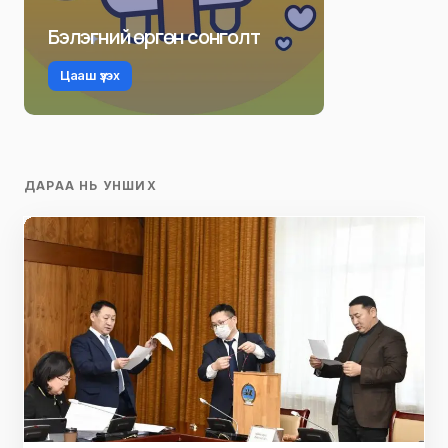
Бэлэгний өргөн сонголт
Цааш үзэх
ДАРАА НЬ УНШИХ