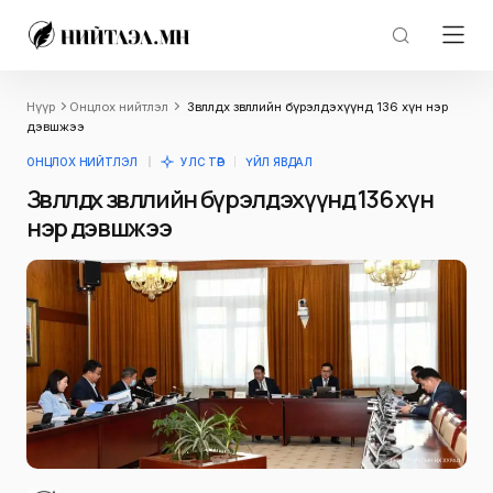
Нүүр
Онцлох нийтлэл
Зөвлөлдөх зөвлөлийн бүрэлдэхүүнд 136 хүн нэр
дэвшжээ
ОНЦЛОХ НИЙТЛЭЛ
УЛС ТӨР
ҮЙЛ ЯВДАЛ
Зөвлөлдөх зөвлөлийн бүрэлдэхүүнд 136 хүн
нэр дэвшжээ