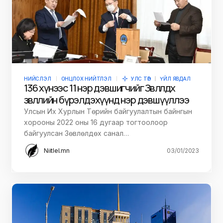
НИЙСЛЭЛ
ОНЦЛОХ НИЙТЛЭЛ
УЛС ТӨР
ҮЙЛ ЯВДАЛ
136 хүнээс 11 нэр дэвшигчийг Зөвлөлдөх
зөвлөлийн бүрэлдэхүүнд нэр дэвшүүллээ
Улсын Их Хурлын Төрийн байгуулалтын байнгын
хорооны 2022 оны 16 дугаар тогтоолоор
байгуулсан Зөвлөлдөх санал…
Niitlel.mn
03/01/2023