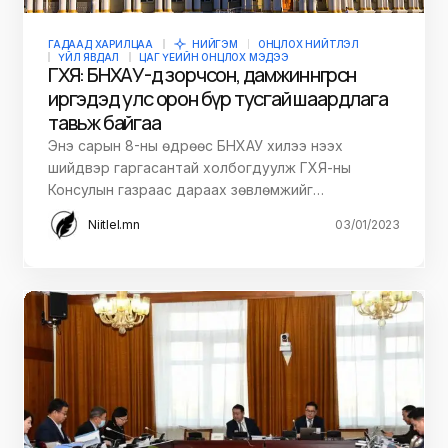
ГАДААД ХАРИЛЦАА
НИЙГЭМ
ОНЦЛОХ НИЙТЛЭЛ
ҮЙЛ ЯВДАЛ
ЦАГ ҮЕИЙН ОНЦЛОХ МЭДЭЭ
ГХЯ: БНХАУ-д зорчсон, дамжин өнгөрсөн
иргэдэд улс орон бүр тусгай шаардлага
тавьж байгаа
Энэ сарын 8-ны өдрөөс БНХАУ хилээ нээх
шийдвэр гаргасантай холбогдуулж ГХЯ-ны
Консулын газраас дараах зөвлөмжийг…
Niitlel.mn
03/01/2023