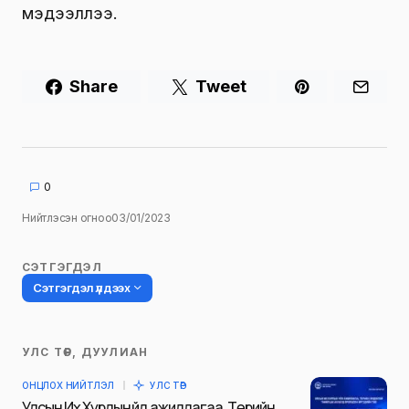
мэдээллээ.
Share
Tweet
0
Нийтлэсэн огноо
03/01/2023
СЭТГЭГДЭЛ
Сэтгэгдэл үлдээх
УЛС ТӨР, ДУУЛИАН
Таны имэйл хаягийг нийтлэхгүй.
ОНЦЛОХ НИЙТЛЭЛ
УЛС ТӨР
Шаардлагатай талбаруудыг
*
гэж
Улсын Их Хурлын үйл ажиллагаа, Төрийн