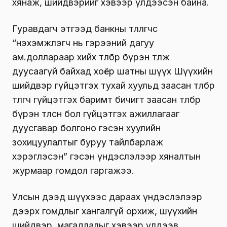
хянаж, шийдвэрийг хэвээр үлдээсэн байна.
Гуравдагч этгээд банкны төлөөлөгчөөс
“нэхэмжлэгч нь гэрээний дагуу
ам.доллараар хийх төлбөрөө бүрэн төлж
дуусаагүй байхад хоёр шатны шүүх Шүүхийн
шийдвэр гүйцэтгэх тухай хуульд заасан төлбөр
төлөгч гүйцэтгэх баримт бичигт заасан төлбөрөө
бүрэн төлсөн бол гүйцэтгэх ажиллагааг
дуусгавар болгоно гэсэн хуулийн
зохицуулалтыг буруу тайлбарлаж
хэрэглэсэн” гэсэн үндэслэлээр хяналтын
журмаар гомдол гаргажээ.
Улсын дээд шүүхээс дараах үндэслэлээр
дээрх гомдлыг хангалгүй орхиж, шүүхийн
шийдвэр, магадлалыг хэвээр үлдээв.