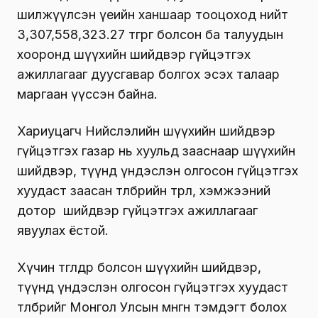
шилжүүлсэн үеийн ханшаар тооцоход нийт
3,307,558,323.27 төгрөг болсон ба талуудын
хооронд шүүхийн шийдвэр гүйцэтгэх
ажиллагааг дуусгавар болгох эсэх талаар
маргаан үүссэн байна.
Хариуцагч Нийслэлийн шүүхийн шийдвэр
гүйцэтгэх газар нь хуульд зааснаар шүүхийн
шийдвэр, түүнд үндэслэн олгосон гүйцэтгэх
хуудаст заасан төлбөрийн төрөл, хэмжээний
дотор шийдвэр гүйцэтгэх ажиллагааг
явуулах ёстой.
Хүчин төгөлдөр болсон шүүхийн шийдвэр,
түүнд үндэслэн олгосон гүйцэтгэх хуудаст
төлбөрийг Монгол Улсын мөнгөн тэмдэгт болох