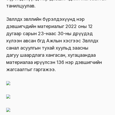
танилцуулав.
Зөвлөлдөх зөвлөлийн бүрэлдэхүүнд нэр
дэвшигчдийн материалыг 2022 оны
12
дугаар
сарын 23-наас 30-ны өдрүүдэд
хүлээн авсан бөгөөд Ажлын хэсгээс
Зөвлөлдөх
санал асуулгын тухай
хуульд заас
ны
дагуу
шаардлага хангасан, хугацаандаа
материалаа ирүүлсэн 136 нэр дэвшигчийн
жагсаалтыг гаргажээ.