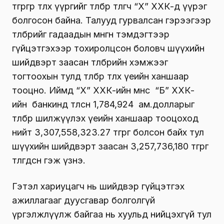
төгрөгөөр төлөх үүргийг төлбөр төлөгч “Х” ХХК-д үүрэг
болгосон байна. Талууд гурвалсан гэрээгээр
төлбөрийг гадаадын мөнгөн тэмдэгтээр
гүйцэтгэхээр тохиролцсон боловч шүүхийн
шийдвэрт заасан төлбөрийн хэмжээг
тогтоохын тулд төлбөр төлөх үеийн ханшаар
тооцно. Иймд “Х” ХХК-ийн өмнөөс “Б” ХХК-
ийн банкинд төлсөн 1,784,924 ам.долларыг
төлбөр шилжүүлэх үеийн ханшаар тооцоход
нийт 3,307,558,323.27 төгрөг болсон байх тул
шүүхийн шийдвэрт заасан 3,257,736,180 төгрөг
төлөгдсөн гэж үзнэ.
Гэтэл хариуцагч нь шийдвэр гүйцэтгэх
ажиллагааг дуусгавар болголгүй
үргэлжлүүлж байгаа нь хуульд нийцэхгүй тул