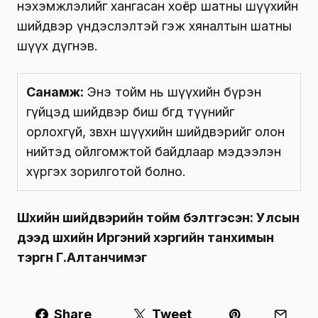
нэхэмжлэлийг хангасан хоёр шатны шүүхийн
шийдвэр үндэслэлтэй гэж хяналтын шатны
шүүх дүгнэв.
Санамж:
Энэ тойм нь шүүхийн бүрэн
гүйцэд шийдвэр биш бөгөөд түүнийг
орлохгүй, зөвхөн шүүхийн шийдвэрийг олон
нийтэд ойлгомжтой байдлаар мэдээлэн
хүргэх зорилготой болно.
Шүүхийн шийдвэрийн тойм бэлтгэсэн: Улсын
дээд шүүхийн Иргэний хэргийн танхимын
тэргүүн Г.Алтанчимэг
Share
Tweet