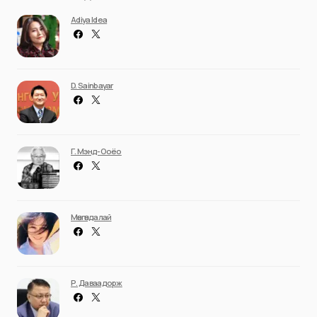
Adiya Idea
D. Sainbayar
Г. Мэнд-Ооёо
Мөнгөндалай
Р. Даваадорж