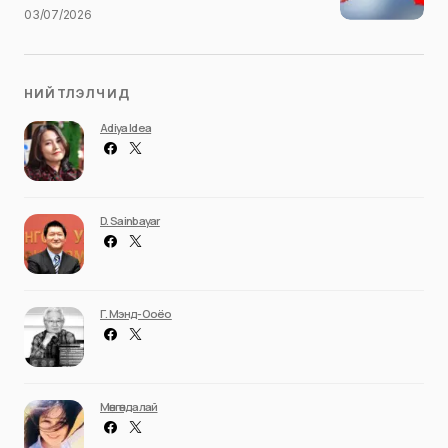
03/07/2026
НИЙТЛЭЛЧИД
Adiya Idea
D. Sainbayar
Г. Мэнд-Ооёо
Мөнгөндалай