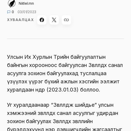
Niitlel.mn
0
03/01/2023
ХУВААЛЦАХ
Улсын Их Хурлын Төрийн байгуулалтын
байнгын хорооноос байгуулсан Зөвлөлдөх санал
асуулга зохион байгуулахад туслалцаа
үзүүлэх үүрэг бүхий ажлын хэсгийн ээлжит
хуралдаан өнөөдөр (2023.01.03) боллоо.
Уг хуралдаанаар “Зөвлөлдөж шийдье” улсын
хэмжээний зөвлөлдөх санал асуулгыг удирдан
зохион байгуулах Зөвлөлдөх зөвлөлийн
бүрэлдэхүүнд нэр дэвшигчдийн жагсаалтыг