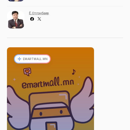
Ё. Отгонбаяр
EMARTMALL.MN