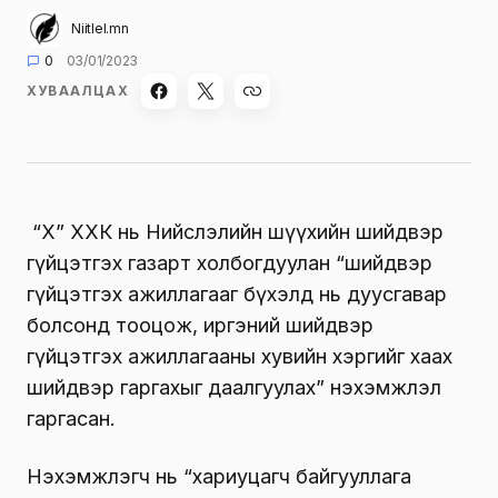
Niitlel.mn
0
03/01/2023
ХУВААЛЦАХ
“Х” ХХК нь Нийслэлийн шүүхийн шийдвэр
гүйцэтгэх газарт холбогдуулан “шийдвэр
гүйцэтгэх ажиллагааг бүхэлд нь дуусгавар
болсонд тооцож, иргэний шийдвэр
гүйцэтгэх ажиллагааны хувийн хэргийг хаах
шийдвэр гаргахыг даалгуулах” нэхэмжлэл
гаргасан.
Нэхэмжлэгч нь “хариуцагч байгууллага