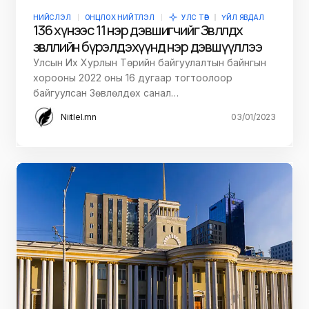
НИЙСЛЭЛ
ОНЦЛОХ НИЙТЛЭЛ
УЛС ТӨР
ҮЙЛ ЯВДАЛ
136 хүнээс 11 нэр дэвшигчийг Зөвлөлдөх
зөвлөлийн бүрэлдэхүүнд нэр дэвшүүллээ
Улсын Их Хурлын Төрийн байгуулалтын байнгын
хорооны 2022 оны 16 дугаар тогтоолоор
байгуулсан Зөвлөлдөх санал…
Niitlel.mn
03/01/2023