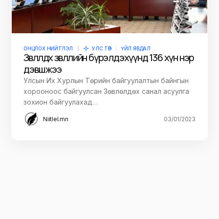
ОНЦЛОХ НИЙТЛЭЛ
УЛС ТӨР
ҮЙЛ ЯВДАЛ
Зөвлөлдөх зөвлөлийн бүрэлдэхүүнд 136 хүн нэр
дэвшжээ
Улсын Их Хурлын Төрийн байгуулалтын байнгын
хорооноос байгуулсан Зөвлөлдөх санал асуулга
зохион байгуулахад…
Niitlel.mn
03/01/2023