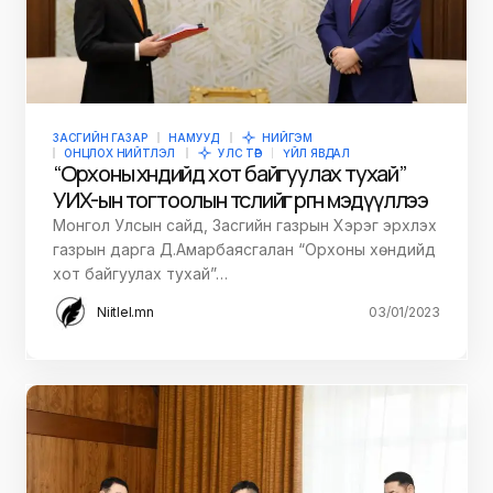
ЗАСГИЙН ГАЗАР
НАМУУД
НИЙГЭМ
ОНЦЛОХ НИЙТЛЭЛ
УЛС ТӨР
ҮЙЛ ЯВДАЛ
“Орхоны хөндийд хот байгуулах тухай”
УИХ-ын тогтоолын төслийг өргөн мэдүүллээ
Монгол Улсын сайд, Засгийн газрын Хэрэг эрхлэх
газрын дарга Д.Амарбаясгалан “Орхоны хөндийд
хот байгуулах тухай”…
Niitlel.mn
03/01/2023