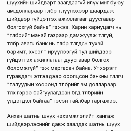
шүүхийн шийдвэрт заагдаагүй илүү мөнгө буюу
ам.доллараар төлбөр төлүүлэхээр шаардаж
шийдвэр гүйцэтгэх ажиллагааг дуусгавар
болгохгүй байна” гэжээ. Харин хариуцагч нь
“төлбөрийг манай газраар дамжуулж төлөөгүй,
төлбөр авагч банк нь төлбөр төлөгдсөн тухай
баримт, хүсэлт ирүүлээгүй тул шийдвэр
гүйцэтгэх ажиллагааг дуусгавар болгох
боломжгүй” гэж маргасан байна. Уг хэрэгт
гуравдагч этгээдээр оролцсон банкны төлөөлөгч
“талуудын хооронд төлбөрийг ам.доллараар
төлөх гэрээ байгуулагдсан бөгөөд төлбөрийн
үлдэгдэл байгаа” гэсэн тайлбар гаргажээ.
Анхан шатны шүүх нэхэмжлэлийг хангаж
шийдвэрлэснийг давж заалдах шатны шүүх