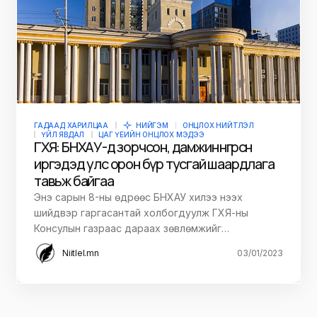
ГАДААД ХАРИЛЦАА
НИЙГЭМ
ОНЦЛОХ НИЙТЛЭЛ
ҮЙЛ ЯВДАЛ
ЦАГ ҮЕИЙН ОНЦЛОХ МЭДЭЭ
ГХЯ: БНХАУ-д зорчсон, дамжин өнгөрсөн
иргэдэд улс орон бүр тусгай шаардлага
тавьж байгаа
Энэ сарын 8-ны өдрөөс БНХАУ хилээ нээх
шийдвэр гаргасантай холбогдуулж ГХЯ-ны
Консулын газраас дараах зөвлөмжийг…
Niitlel.mn
03/01/2023