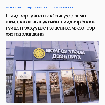
НИЙГЭМ
ОНЦЛОХ НИЙТЛЭЛ
ХУУЛЬ ЭРХ ЗҮЙ
Шийдвэр гүйцэтгэх байгууллагын
ажиллагаа нь шүүхийн шийдвэр болон
гүйцэтгэх хуудаст заасан хэмжээгээр
хязгаарлагдана