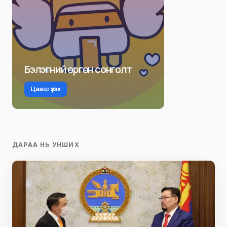
Бэлэгний өргөн сонголт
Цааш үзэх
ДАРАА НЬ УНШИХ