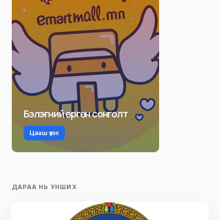
Бэлэгний өргөн сонголт
Цааш үзэх
ДАРАА НЬ УНШИХ