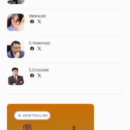
Мөнгөндалай
Р. Даваадорж
Ё. Отгонбаяр
EMARTMALL.MN