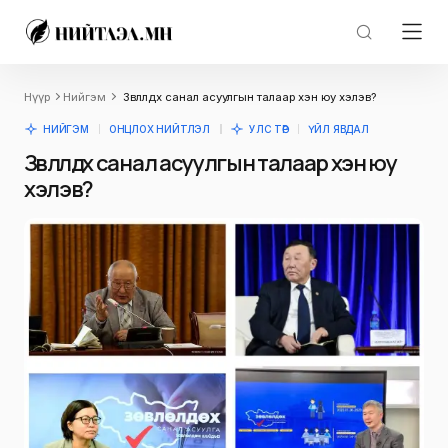
Нүүр
Нийгэм
Зөвлөлдөх санал асуулгын талаар хэн юу хэлэв?
НИЙГЭМ
ОНЦЛОХ НИЙТЛЭЛ
УЛС ТӨР
ҮЙЛ ЯВДАЛ
Зөвлөлдөх санал асуулгын талаар хэн юу
хэлэв?