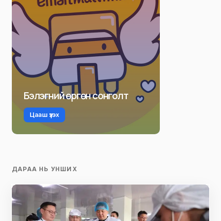
Бэлэгний өргөн сонголт
Цааш үзэх
ДАРАА НЬ УНШИХ