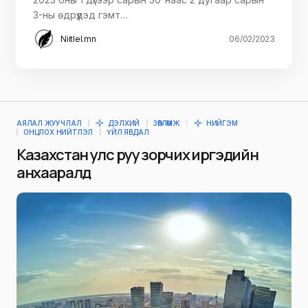
3-ны өдрүүдэд гэмт…
Niitlel.mn
06/02/2023
АЯЛАЛ ЖУУЧЛАЛ
ДЭЛХИЙ
ЗӨВЛӨМЖ
НИЙГЭМ
ОНЦЛОХ НИЙТЛЭЛ
ҮЙЛ ЯВДАЛ
Казахстан улс руу зорчих иргэдийн
анхааралд