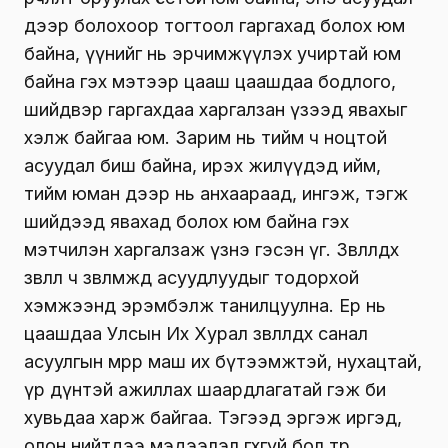
дээр болохоор тогтоол гаргахад болох юм
байна, үүнийг нь эрчимжүүлэх учиртай юм
байна гэх мэтээр цааш цаашдаа бодлого,
шийдвэр гаргахдаа харгалзан үзээд явахыг
хэлж байгаа юм. Зарим нь тийм ч ноцтой
асуудал биш байна, ирэх жилүүдэд ийм,
тийм юман дээр нь анхаараад, ингэж, тэгж
шийдээд явахад болох юм байна гэх
мэтчилэн харгалзаж үзнэ гэсэн үг. Зөвлөлдөх
зөвлөл ч зөвлөмждөө асуудлуудыг тодорхой
хэмжээнд эрэмбэлж танилцуулна. Ер нь
цаашдаа Улсын Их Хурал зөвлөлдөх санал
асуулгын мөрөөр маш их бүтээмжтэй, нухацтай,
үр дүнтэй ажиллах шаардлагатай гэж би
хувьдаа харж байгаа. Тэгээд эргэж иргэд,
олон нийтдээ мэдээлэл өгөхгүй бол төр,