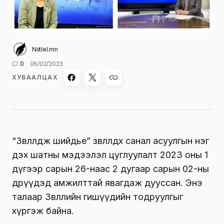
Niitlel.mn
0
06/02/2023
ХУВААЛЦАХ
“Зөвлөлдөж шийдье” зөвлөлдөх санал асуулгын нэг
дэх шатны мэдээлэл цуглуулалт 2023 оны 1
дүгээр сарын 26-наас 2 дугаар сарын 02-ны
өдрүүдэд амжилттай явагдаж дууссан. Энэ
талаар Зөвлөлийн гишүүдийн тодруулгыг
хүргэж байна.