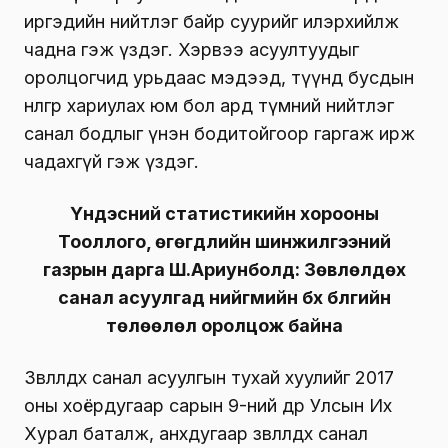
иргэдийн нийтлэг байр суурийг илэрхийлж
чадна гэж үздэг. Хэрвээ асуултуудыг
оролцогчид урьдаас мэдээд, түүнд бусдын
нөлөөгөөр хариулах юм бол ард түмний нийтлэг
санал бодлыг үнэн бодитойгоор гаргаж ирж
чадахгүй гэж үздэг.
Үндэсний статистикийн хорооны
Тооллого, өгөгдлийн шинжилгээний
газрын дарга Ш.Ариунболд: Зөвлөлдөх
санал асуулгад нийгмийн бүх бүлгийн
төлөөлөл оролцож байна
Зөвлөлдөх санал асуулгын тухай хуулийг 2017
оны хоёрдугаар сарын 9-ний өдөр Улсын Их
Хурал баталж, анхдугаар зөвлөлдөх санал