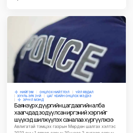
НИЙГЭМ
ОНЦЛОХ НИЙТЛЭЛ
ҮЙЛ ЯВДАЛ
ХУУЛЬ ЭРХ ЗҮЙ
ЦАГ ҮЕИЙН ОНЦЛОХ МЭДЭЭ
ЭРҮҮЛ МЭНД
Баянзүрх дүүргийн цагдаагийн алба
хаагчдад зодуулсан иргэний хэргийг
шүүхэд шилжүүлэх саналаа хүргүүлжээ
Авлигатай тэмцэх газрын Мөрдөн шалгах хэлтэс
2023 оны 1 дүгээр сарын 30-наас 2 дугаар сарын