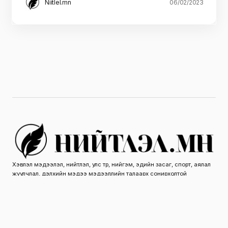
Niitlel.mn
06/02/2023
Хэвлэл мэдээлэл, нийтлэл, улс төр, нийгэм, эдийн засаг, спорт, аялал
жуулчлал, дэлхийн мэдээ мэдээллийн талаарх сонирхолтой
нийтлэлүүд.
ОНЦЛОХ АНГИЛАЛ
ТУСЛАХ ЦЭС
© 2026 Nittlel.mn