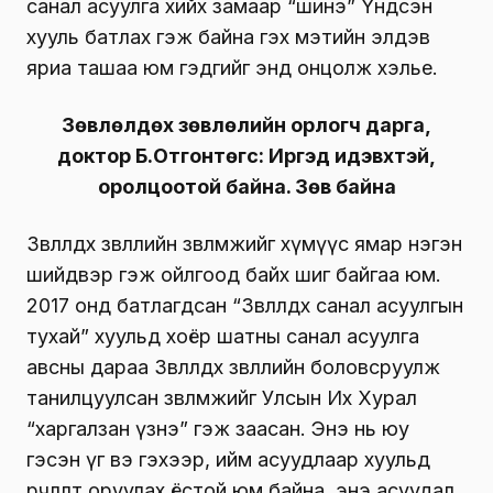
санал асуулга хийх замаар “шинэ” Үндсэн
хууль батлах гэж байна гэх мэтийн элдэв
яриа ташаа юм гэдгийг энд онцолж хэлье.
Зөвлөлдөх зөвлөлийн орлогч дарга,
доктор Б.Отгонтөгс: Иргэд идэвхтэй,
оролцоотой байна. Зөв байна
Зөвлөлдөх зөвлөлийн зөвлөмжийг хүмүүс ямар нэгэн
шийдвэр гэж ойлгоод байх шиг байгаа юм.
2017 онд батлагдсан “Зөвлөлдөх санал асуулгын
тухай” хуульд хоёр шатны санал асуулга
авсны дараа Зөвлөлдөх зөвлөлийн боловсруулж
танилцуулсан зөвлөмжийг Улсын Их Хурал
“харгалзан үзнэ” гэж заасан. Энэ нь юу
гэсэн үг вэ гэхээр, ийм асуудлаар хуульд
өөрчлөлт оруулах ёстой юм байна, энэ асуудал