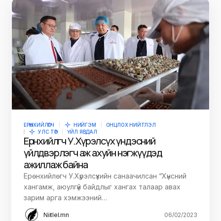
ЕРӨНХИЙЛӨГЧ
НИЙГЭМ
ОНЦЛОХ НИЙТЛЭЛ
УЛС ТӨР
ҮЙЛ ЯВДАЛ
Ерөнхийлөгч У.Хүрэлсүх үндэсний
үйлдвэрлэгч аж ахуйн нэгжүүдэд
ажиллаж байна
Ерөнхийлөгч У.Хүрэлсүхийн санаачилсан “Хүнсний
хангамж, аюулгүй байдлыг хангах талаар авах
зарим арга хэмжээний…
Niitlel.mn
06/02/2023