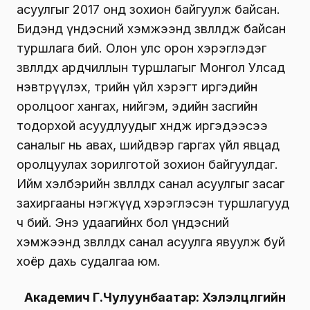
асуулгыг 2017 онд зохион байгуулж байсан.
Бидэнд үндэсний хэмжээнд зөвлөлдөж байсан
туршлага бий. Олон улс орон хэрэглэдэг
зөвлөлдөх ардчиллын туршлагыг Монгол Улсад
нэвтрүүлэх, төрийн үйл хэрэгт иргэдийн
оролцоог хангах, нийгэм, эдийн засгийн
тодорхой асуудлуудыг хөндөж иргэдээсээ
саналыг нь авах, шийдвэр гаргах үйл явцад
оролцуулах зорилготой зохион байгуулдаг.
Ийм хэлбэрийн зөвлөлдөх санал асуулгыг засаг
захиргааны нэгжүүд хэрэглэсэн туршлагууд
ч бий. Энэ удаагийнх бол үндэсний
хэмжээнд зөвлөлдөх санал асуулга явуулж буй
хоёр дахь судалгаа юм.
Академич Г.Чулуунбаатар: Хэлэлцүүлгийн