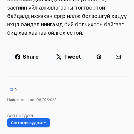
засгийн үйл ажиллагааны тогтвортой
байдалд ихээхэн сөргөөр нөлөөлж болзошгүй хэцүү
нөхцөл байдал нийгэмд бий болчихсон байгааг
бид хаа хаанаа ойлгох ёстой.
Share
Tweet
0
Нийтлэсэн огноо
06/02/2023
СЭТГЭГДЭЛ
Сэтгэгдэл үлдээх