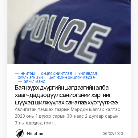
НИЙГЭМ
ОНЦЛОХ НИЙТЛЭЛ
ҮЙЛ ЯВДАЛ
ХУУЛЬ ЭРХ ЗҮЙ
ЦАГ ҮЕИЙН ОНЦЛОХ МЭДЭЭ
ЭРҮҮЛ МЭНД
Баянзүрх дүүргийн цагдаагийн алба
хаагчдад зодуулсан иргэний хэргийг
шүүхэд шилжүүлэх саналаа хүргүүлжээ
Авлигатай тэмцэх газрын Мөрдөн шалгах хэлтэс
2023 оны 1 дүгээр сарын 30-наас 2 дугаар сарын
3-ны өдрүүдэд гэмт…
Niitlel.mn
06/02/2023