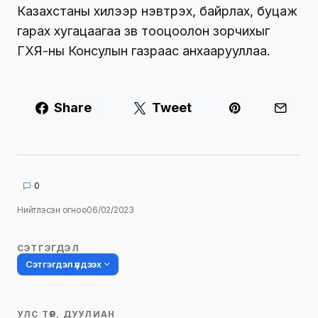
Казахстаны хилээр нэвтрэх, байрлах, буцаж
гарах хугацаагаа зөв тооцоолон зорчихыг
ГХЯ-ны Консулын газраас анхаарууллаа.
Share
Tweet
0
Нийтлэсэн огноо
06/02/2023
СЭТГЭГДЭЛ
Сэтгэгдэл үлдээх
УЛС ТӨР, ДУУЛИАН