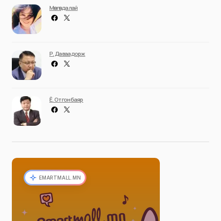
Мөнгөндалай
Р. Даваадорж
Ё. Отгонбаяр
EMARTMALL.MN