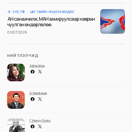
time I comment.
УЛС ТӨР
ЦАГ ҮЕИЙН ОНЦЛОХ МЭДЭЭ
Илгээх
АН санаачилж, МАН замхруулсаар хаврын
чуулган өндөрлөлөө
03/07/2026
НИЙТЛЭЛЧИД
Adiya Idea
D. Sainbayar
Г. Мэнд-Ооёо