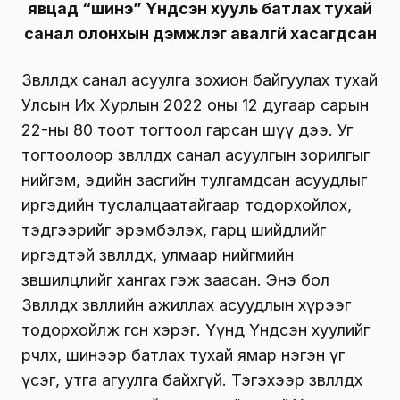
явцад “шинэ” Үндсэн хууль батлах тухай
санал олонхын дэмжлэг авалгүй хасагдсан
Зөвлөлдөх санал асуулга зохион байгуулах тухай
Улсын Их Хурлын 2022 оны 12 дугаар сарын
22-ны 80 тоот тогтоол гарсан шүү дээ. Уг
тогтоолоор зөвлөлдөх санал асуулгын зорилгыг
нийгэм, эдийн засгийн тулгамдсан асуудлыг
иргэдийн туслалцаатайгаар тодорхойлох,
тэдгээрийг эрэмбэлэх, гарц шийдлийг
иргэдтэй зөвлөлдөх, улмаар нийгмийн
зөвшилцлийг хангах гэж заасан. Энэ бол
Зөвлөлдөх зөвлөлийн ажиллах асуудлын хүрээг
тодорхойлж өгсөн хэрэг. Үүнд Үндсэн хуулийг
өөрчлөх, шинээр батлах тухай ямар нэгэн үг
үсэг, утга агуулга байхгүй. Тэгэхээр зөвлөлдөх