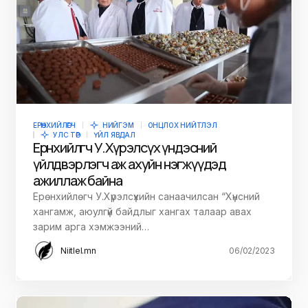
ЕРӨНХИЙЛӨГЧ
НИЙГЭМ
ОНЦЛОХ НИЙТЛЭЛ
УЛС ТӨР
ҮЙЛ ЯВДАЛ
Ерөнхийлөгч У.Хүрэлсүх үндэсний
үйлдвэрлэгч аж ахуйн нэгжүүдэд
ажиллаж байна
Ерөнхийлөгч У.Хүрэлсүхийн санаачилсан “Хүнсний
хангамж, аюулгүй байдлыг хангах талаар авах
зарим арга хэмжээний…
Niitlel.mn
06/02/2023