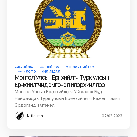
ЕРӨНХИЙЛӨГЧ
НИЙГЭМ
ОНЦЛОХ НИЙТЛЭЛ
УЛС ТӨР
ҮЙЛ ЯВДАЛ
Монгол Улсын Ерөнхийлөгч Турк улсын
Ерөнхийлөгчид эмгэнэл илэрхийллээ
Монгол Улсын Ерөнхийлөгч У.Хүрэлсүх Бүгд
Найрамдах Турк улсын Ерөнхийлөгч Рэжэп Тайип
Эрдоганд эмгэнэл…
Niitlel.mn
07/02/2023