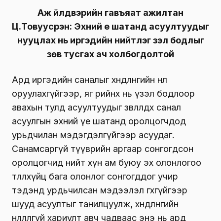
Аж үйлдвэрийн гавъяат ажилтан
Ц.Товуусүрэн: Эхний үе шатанд асуултуудыг
нууцлах нь иргэдийн нийтлэг үзэл бодлыг
зөв тусгах ач холбогдолтой
Ард иргэдийн саналыг хөндлөнгийн нөлөө
оруулахгүйгээр, яг өөрийнх нь үзэл бодлоор
авахын тулд асуултуудыг зөвлөлдөх санал
асуулгын эхний үе шатанд оролцогчдод
урьдчилан мэдэгдэлгүйгээр асуудаг.
Санамсаргүй түүврийн аргаар сонгогдсон
оролцогчид нийт хүн ам буюу эх олонлогоо
төлөөлөхүйц бага олонлог сонгогддог учир
тэдэнд урдьчилсан мэдээлэл өгөхгүйгээр
шууд асуултыг танилцуулж, хөндлөнгийн
нөлөөлөлгүй хариулт авч чадваас энэ нь ард