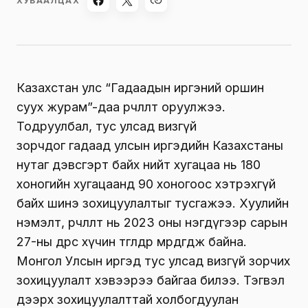
ХУВААЛЦАХ
Казахстан улс “Гадаадын иргэний оршин
суух журам”-даа өөрчлөлт оруулжээ.
Тодруулбал, тус улсад визгүй
зорчдог
гадаад улсын иргэдийн Казахстаны
нутаг дэвсгэрт байх нийт хугацаа нь 180
хоногийн хугацаанд 90 хоногоос хэтрэхгүй
байх шинэ зохицуулалтыг тусгажээ.
Хуулийн
нэмэлт, өөрчлөлт нь 2023 оны нэгдүгээр сарын
27-ны өдрөөс хүчин төгөлдөр мөрдөгдөж байна.
Монгол Улсын иргэд тус улсад визгүй зорчих
зохицуулалт хэвээрээ байгаа билээ. Тэгвэл
дээрх зохицуулалттай холбогдуулан