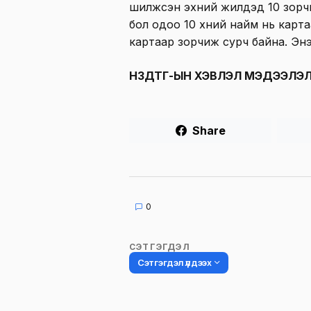
шилжсэн эхний жилүүдэд 10 зорч
бол одоо 10 хүний найм нь картаа
картаар зорчиж сурч байна. Энэ
НЗДТГ-ЫН ХЭВЛЭЛ МЭДЭЭЛЭЛ
Share
0
СЭТГЭГДЭЛ
Сэтгэгдэл үлдээх