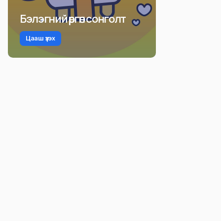
Бэлэгний өргөн сонголт
Цааш үзэх