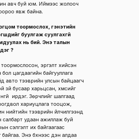
лин авч буй юм. Иймээс жолооч
оороо явж байна.
огцом тоормослох, гэнэтийн
хөгшдийг буулгаж суулгахгүй
мдуулах нь бий. Энэ талын
г үү?
 тоормослосон, эргэлт хийсэн
н бол цагдаагийн байгууллага
йд авто тээврийн улсын байцаагч
зүй бусаар харьцсан, хүмүүсийг
гүй ирдэг. Зөрчлийг шалгаад
оогдвол хариуцлага тооцож,
ин нийтийн тээврийн үйлчилгээнд
н салбарт удаан ажиллаж буй
ын сэлгэлт их байгаагаас
айгаа. Энэ бүхнээс үүдэн алдаа