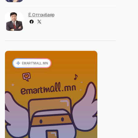
Ё. Отгонбаяр
EMARTMALL.MN