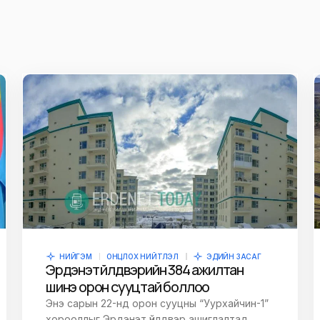
ж
E-mail
*
owser for the next
НИЙГЭМ
ОНЦЛОХ НИЙТЛЭЛ
ЭДИЙН ЗАСАГ
Эрдэнэт үйлдвэрийн 384 ажилтан
шинэ орон сууцтай боллоо
Энэ сарын 22-нд орон сууцны “Уурхайчин-1”
хорооллыг Эрдэнэт үйлдвэр ашиглалтад