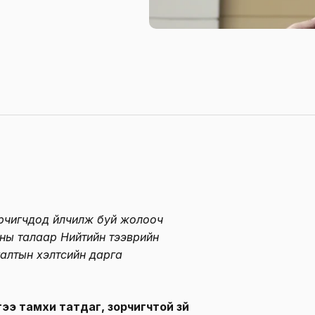
рчигчдод үйлчилж буй жолооч
аны талаар Нийтийн тээврийн
галтын хэлтсийн дарга
ээ тамхи татдаг, зорчигчтой зүй