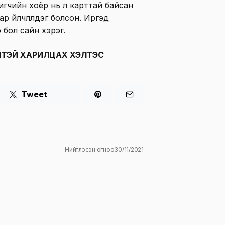
игчийн хоёр нь л карттай байсан
р үйлчлүүлдэг болсон. Иргэд
 бол сайн хэрэг.
ТЭЙ ХАРИЛЦАХ ХЭЛТЭС
Tweet
Нийтлэсэн огноо
30/11/2021