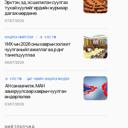
Эрхтэн, эд, эс шилжүүлэн суулгах
тухай хуулийг ердийн журмаар
дагаж мөрдөнө
07/07/2026
ОНЦЛОХ НИЙТЛЭЛ
УЛС ТӨР
УИХ-ын 2026 оны хаврын ээлжит
чуулганы үйл ажиллагаа, үр дүнг
танилцууллаа
06/07/2026
УЛС ТӨР
ЦАГ ҮЕИЙН ОНЦЛОХ МЭДЭЭ
АН санаачилж, МАН
замхруулсаар хаврын чуулган
өндөрлөлөө
03/07/2026
НИЙТЛЭЛЧИД