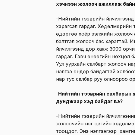
хэчнээн жолооч ажиллаж байн
-Нийтийн тээврийн үйлчилгээн
хэрэгсэл гардаг. Хөдөлмөрийн 
өдөртөө хоёр ээлжийн жолооч 
бэлтгэл жолооч бас хэрэгтэй. 
үйлчилгээнд дор хаяж 3000 орч
гардаг. Гэвч өнөөгийн нөхцөл б
Уул уурхайн салбарт жолооч на
үнэлгээ өндөр байдагтай холбо
нар тус салбар руу олноороо ор
-Нийтийн тээврийн салбарын 
дунджаар хэд байдаг вэ?
-Нийтийн тээврийн үйлчилгээний
жолоочийн нэг цагийн хөдөлмө
тооцдог. Энэ үнэлгээгээр хамги