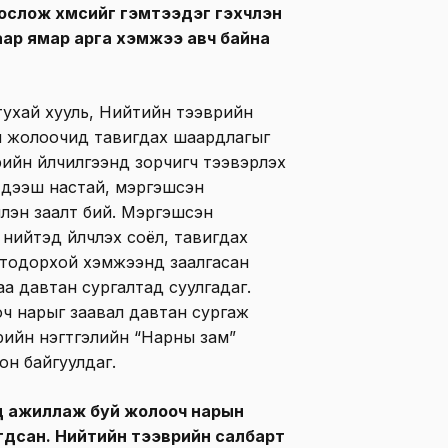
слож хүмүүсийг гэмтээдэг гэхчлэн
аар ямар арга хэмжээ авч байна
тухай хууль, Нийтийн тээврийн
н жолоочид тавигдах шаардлагыг
ийн үйлчилгээнд зорчигч тээвэрлэх
с дээш настай, мэргэшсэн
члэн заалт бий. Мэргэшсэн
нийтэд үйлчлэх соёл, тавигдах
г тодорхой хэмжээнд заалгасан
раа давтан сургалтад суулгадаг.
оч нарыг заавал давтан сургаж
врийн нэгтгэлийн “Нарны зам”
он байгуулдаг.
нд ажиллаж буй жолооч нарын
игдсан. Нийтийн тээврийн салбарт