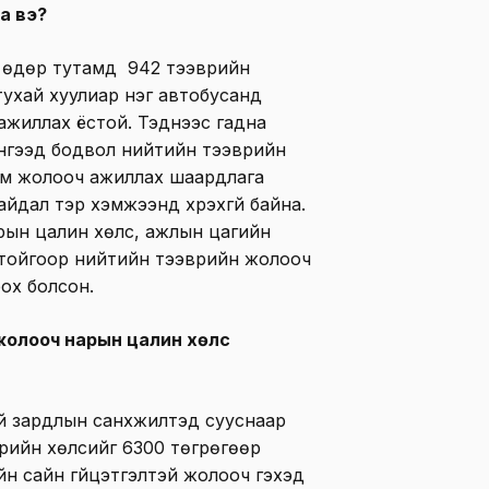
а вэ?
д өдөр тутамд 942 тээврийн
тухай хуулиар нэг автобусанд
ажиллах ёстой. Тэднээс гадна
Ингээд бодвол нийтийн тээврийн
им жолооч ажиллах шаардлага
айдал тэр хэмжээнд хүрэхгүй байна.
рын цалин хөлс, ажлын цагийн
отойгоор нийтийн тээврийн жолооч
ох болсон.
жолооч нарын цалин хөлс
 зардлын санхүүжилтэд сууснаар
рийн хөлсийг 6300 төгрөгөөр
йн сайн гүйцэтгэлтэй жолооч гэхэд