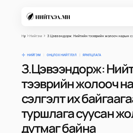
Нүүр
Нийгэм
З.Цэвээндорж: Нийтийн тээврийн жолооч нарын сэ
НИЙГЭМ
ОНЦЛОХ НИЙТЛЭЛ
ЯРИЛЦЛАГА
З.Цэвээндорж: Ний
тээврийн жолооч н
сэлгэлт их байгаага
туршлага суусан ж
дутмаг байна