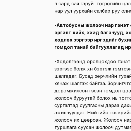
л сард сая гаруй төгрөгийн ца
нар уул уурхайн салбар руу олн
-Автобусны жолооч нар гэнэт 
эргэлт хийх, хүүхэд багачууд, 
хөдлөх зэргээр иргэдийг бухи
гомдол танай байгууллагад ирдэ
-Хөдөлгөөнд оролцохдоо гэнэт
зэргээс болж хүн бэртэж гэмтсэ
шалгадаг. Бусад зөрчлийн туха
хянаж шалгаж байгаа. Зорчигчтой 
доромжилсон гэсэн гомдол цөөн
жолооч буруутай болох нь тогт
сургалтад суулгасны дараа дах
ажиллуулдаг. Нийтийн тээврий
жолооч их цөөрсөн. Жолооч нар
туршлага суусан жолооч дутмаг б