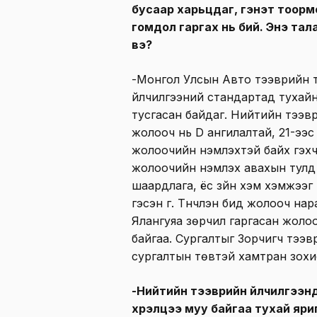
бусаар харьцдаг, гэнэт тоормо
гомдол гаргах нь бий. Энэ тал
вэ?
-Монгол Улсын Авто тээврийн 
үйлчилгээний стандартад тухай
тусгасан байдаг. Нийтийн тээвр
жолооч нь D ангилалтай, 21-ээ
жолоочийн үнэмлэхтэй байх гэх
жолоочийн үнэмлэх авахын тулд 
шаардлага, ёс зүйн хэм хэмжээ
гэсэн үг. Түүнчлэн бид жолооч на
Ялангуяа зөрчил гаргасан жоло
байгаа. Сургалтыг Зорчигч тээ
сургалтын төвтэй хамтран зохи
-Нийтийн тээврийн үйлчилгээ
хүрэлцээ муу байгаа тухай яр