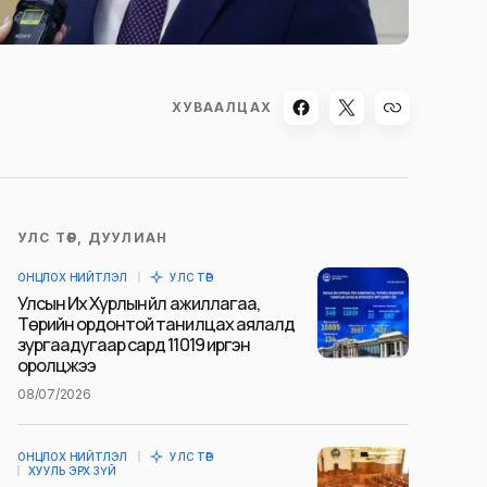
ХУВААЛЦАХ
УЛС ТӨР, ДУУЛИАН
ОНЦЛОХ НИЙТЛЭЛ
УЛС ТӨР
Улсын Их Хурлын үйл ажиллагаа,
Төрийн ордонтой танилцах аялалд
зургаадугаар сард 11019 иргэн
оролцжээ
08/07/2026
ОНЦЛОХ НИЙТЛЭЛ
УЛС ТӨР
ХУУЛЬ ЭРХ ЗҮЙ