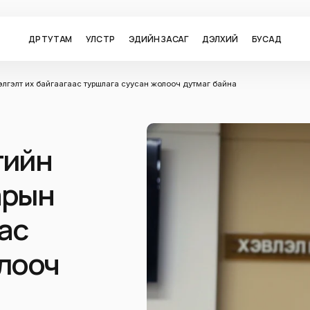
ӨДӨР ТУТАМ
УЛС ТӨР
ЭДИЙН ЗАСАГ
ДЭЛХИЙ
БУСАД
лгэлт их байгаагаас туршлага суусан жолооч дутмаг байна
тийн
арын
ас
олооч