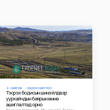
НИЙГЭМ
ОНЦЛОХ НИЙТЛЭЛ
Тэсрэх бодисын шинэ үйлдвэр
уурхайчдын баярын өмнө
ашиглалтад орно