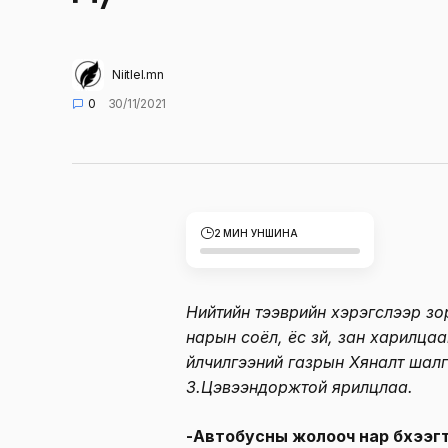
Niitlel.mn
0
30/11/2021
2 МИН УНШИНА
Нийтийн тээврийн хэрэгслээр зо
нарын соёл, ёс зүй, зан харилца
үйлчилгээний газрын Хяналт шал
З.Цэвээндоржтой ярилцлаа.
-Автобусны жолооч нар бүхээгт