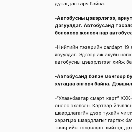
дутагдал гарч байна.
-Автобусны цэвэрлэгээ, ариутг
дагуулдаг. Автобусанд тасалб
болохоор жолооч нар автобусаа
-Нийтийн тээврийн салбарт 19 а
явуулдаг. Эдгээр аж ахуйн нэгжү
автобусны цэвэрлэгээг хийж ба
-Автобусанд бэлэн мөнгөөр бу
хугацаа өнгөрч байна. Дэвшил
-“Улаанбаатар смарт карт” ХХК-
оноос эхэлсэн. Картаар үйлчлүүл
шаардлагагүйн дээр тухайн чиг
хэрэгцээ шаардлагыг гаргаж б
тээврийн төлөвлөлт хийхэд дө