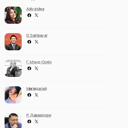
Adiya Idea
D. Sainbayar
Г. Мэнд-Ооёо
Мөнгөндалай
Р. Даваадорж