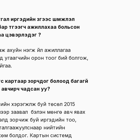
ал иргэдийн зүгээс шүүмжлэл
ар түгээгч ажиллахаа больсон
 цэвэрлэдэг үү?
ж ахуйн нэгж үйл ажиллагаа
үд угаагчийн орон тоог бий болгож,
йгаа.
с картаар зорчдог болоод багагүй
 авчирч чадсан уу?
ийн хэрэгжүүлж буй төсөл 2015
снээр заавал бэлэн мөнгө авч явах
лэлд зорчиж буй иргэдийн тоо,
аталгаажуулснаар нийтийн
хөм болдог. Картын системд