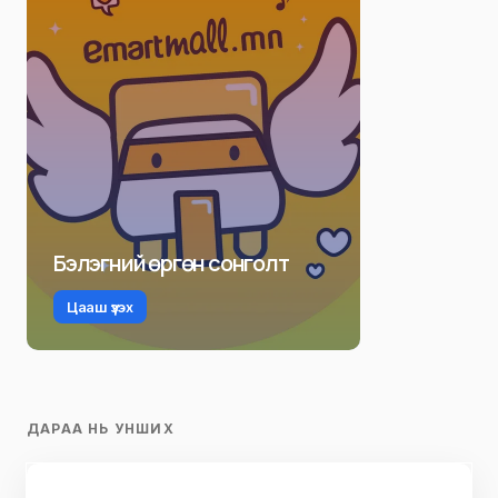
Бэлэгний өргөн сонголт
Цааш үзэх
ДАРАА НЬ УНШИХ