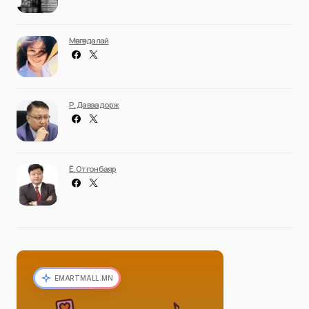
Мөнгөндалай
Р. Даваадорж
Ё. Отгонбаяр
EMARTMALL.MN