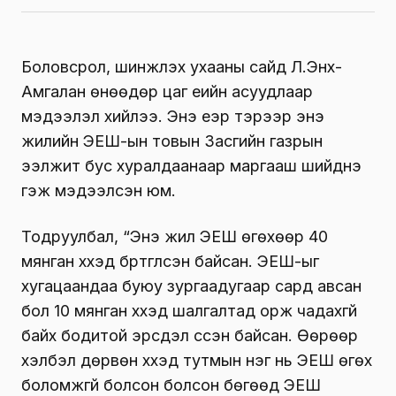
Боловсрол, шинжлэх ухааны сайд Л.Энх-
Амгалан өнөөдөр цаг үеийн асуудлаар
мэдээлэл хийлээ. Энэ үеэр тэрээр энэ
жилийн ЭЕШ-ын товын Засгийн газрын
ээлжит бус хуралдаанаар маргааш шийднэ
гэж мэдээлсэн юм.
Тодруулбал, “Энэ жил ЭЕШ өгөхөөр 40
мянган хүүхэд бүртгүүлсэн байсан. ЭЕШ-ыг
хугацаандаа буюу зургаадугаар сард авсан
бол 10 мянган хүүхэд шалгалтад орж чадахгүй
байх бодитой эрсдэл үүссэн байсан. Өөрөөр
хэлбэл дөрвөн хүүхэд тутмын нэг нь ЭЕШ өгөх
боломжгүй болсон болсон бөгөөд ЭЕШ