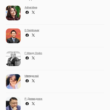
Adiya Idea
D. Sainbayar
Г. Мэнд-Ооёо
Мөнгөндалай
Р. Даваадорж