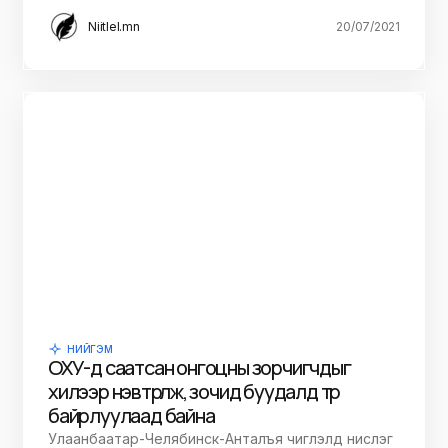
Niitlel.mn
20/07/2021
НИЙГЭМ
ОХУ-д саатсан онгоцны зорчигчдыг
хилээр нэвтрүүлж, зочид буудалд түр
байрлуулаад байна
Улаанбаатар-Челябинск-Анталъя чиглэлд нислэг