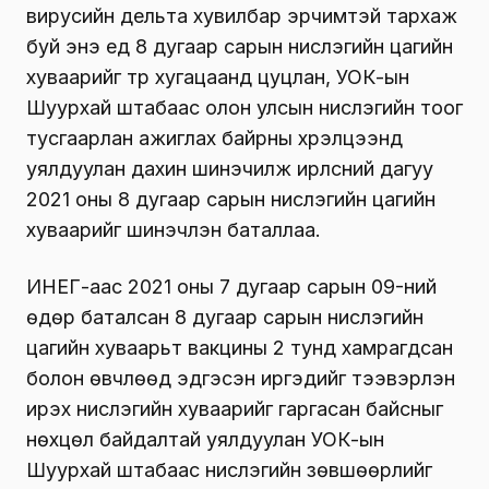
вирусийн дельта хувилбар эрчимтэй тархаж
буй энэ үед 8 дугаар сарын нислэгийн цагийн
хуваарийг түр хугацаанд цуцлан, УОК-ын
Шуурхай штабаас олон улсын нислэгийн тоог
тусгаарлан ажиглах байрны хүрэлцээнд
уялдуулан дахин шинэчилж ирүүлсний дагуу
2021 оны 8 дугаар сарын нислэгийн цагийн
хуваарийг шинэчлэн баталлаа.
ИНЕГ-аас 2021 оны 7 дугаар сарын 09-ний
өдөр баталсан 8 дугаар сарын нислэгийн
цагийн хуваарьт вакцины 2 тунд хамрагдсан
болон өвчлөөд эдгэсэн иргэдийг тээвэрлэн
ирэх нислэгийн хуваарийг гаргасан байсныг
нөхцөл байдалтай уялдуулан УОК-ын
Шуурхай штабаас нислэгийн зөвшөөрлийг