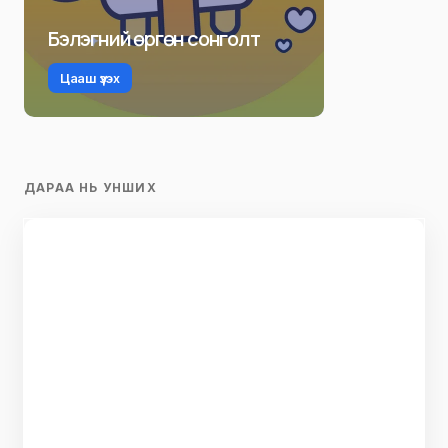
Бэлэгний өргөн сонголт
Цааш үзэх
ДАРАА НЬ УНШИХ