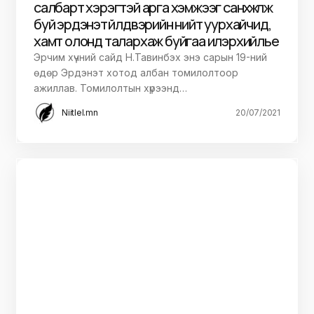
салбарт хэрэгтэй арга хэмжээг санхүүжүүлж
буй эрдэнэт үйлдвэрийн нийт уурхайчид,
хамт олонд талархаж буйгаа илэрхийлье
Эрчим хүчний сайд Н.Тавинбэх энэ сарын 19-ний
өдөр Эрдэнэт хотод албан томилолтоор
ажиллав. Томилолтын хүрээнд…
Niitlel.mn
20/07/2021