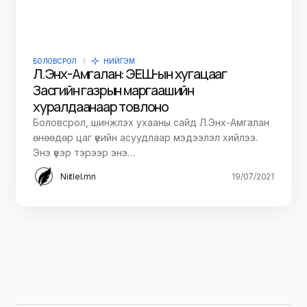
БОЛОВСРОЛ
НИЙГЭМ
Л.Энх-Амгалан: ЭЕШ-ын хугацааг
Засгийн газрын маргаашийн
хуралдаанаар товлоно
Боловсрол, шинжлэх ухааны сайд Л.Энх-Амгалан
өнөөдөр цаг үеийн асуудлаар мэдээлэл хийлээ.
Энэ үеэр тэрээр энэ…
Niitlel.mn
19/07/2021