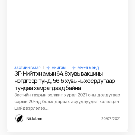
ЗАСГИЙН ГАЗАР
НИЙГЭМ
ЭРҮҮЛ МЭНД
ЗГ: Нийт хүн амын 64.8 хувь вакцины
нэгдүгээр тунд, 56.6 хувь нь хоёрдугаар
тундаа хамрагдаад байна
Засгийн газрын ээлжит хурал 2021 оны долдугаар
сарын 20-нд болж дараах асуудлуудыг хэлэлцэн
шийдвэрлэлээ.…
Niitlel.mn
20/07/2021