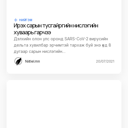
НИЙГЭМ
Ирэх сарын тусгай үүргийн нислэгийн
хуваарь гарчээ
Дэлхийн олон улс оронд SARS-CoV-2 вирусийн
дельта хувилбар эрчимтэй тархаж буй энэ үед 8
дугаар сарын нислэгийн…
Niitlel.mn
20/07/2021