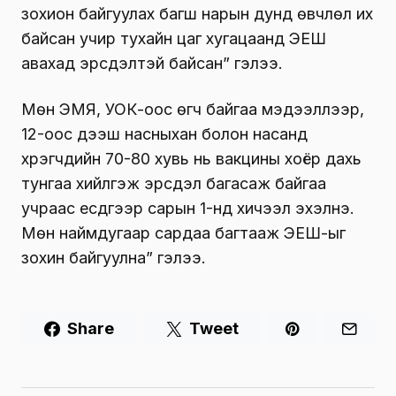
зохион байгуулах багш нарын дунд өвчлөл их
байсан учир тухайн цаг хугацаанд ЭЕШ
авахад эрсдэлтэй байсан” гэлээ.
Мөн ЭМЯ, УОК-оос өгч байгаа мэдээллээр,
12-оос дээш насныхан болон насанд
хүрэгчдийн 70-80 хувь нь вакцины хоёр дахь
тунгаа хийлгэж эрсдэл багасаж байгаа
учраас есдүгээр сарын 1-нд хичээл эхэлнэ.
Мөн наймдугаар сардаа багтааж ЭЕШ-ыг
зохин байгуулна” гэлээ.
Share
Tweet