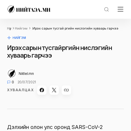
Нүүр
Нийгэм
Ирэх сарын тусгай үүргийн нислэгийн хуваарь гарчээ
НИЙГЭМ
Ирэх сарын тусгай үүргийн нислэгийн
хуваарь гарчээ
Niitlel.mn
0
20/07/2021
ХУВААЛЦАХ
Дэлхийн олон улс оронд SARS-CoV-2