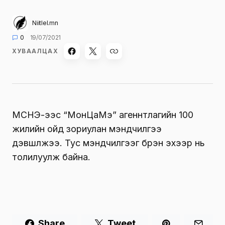
Niitlel.mn
0
19/07/2021
ХУВААЛЦАХ
МСНЭ-ээс “МонЦаМэ” агеннтлагийн 100
жилийн ойд зориулан мэндчилгээ
дэвшүүлжээ. Тус мэндчилгээг бүрэн эхээр нь
толилуулж байна.
Share
Tweet