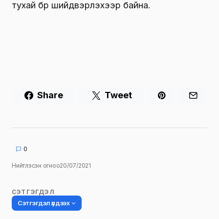
тухай бүр шийдвэрлэхээр байна.
Share
Tweet
0
Нийтлэсэн огноо
20/07/2021
СЭТГЭГДЭЛ
Сэтгэгдэл үлдээх