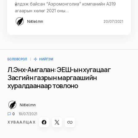
үйлдэж байсан “Аэромонголиа” компанийн А319
агаарын хөлөг 2021 оны…
Niitlel.mn
20/07/2021
БОЛОВСРОЛ
НИЙГЭМ
Л.Энх-Амгалан: ЭЕШ-ын хугацааг
Засгийн газрын маргаашийн
хуралдаанаар товлоно
Niitlel.mn
0
19/07/2021
ХУВААЛЦАХ