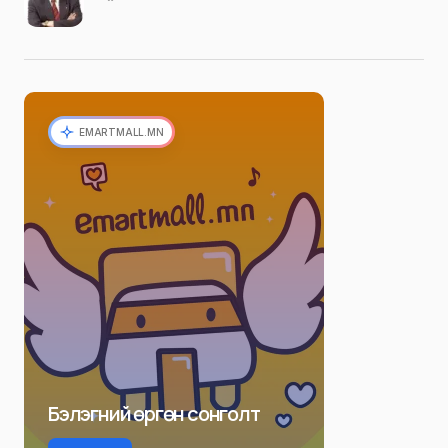
EMARTMALL.MN
Бэлэгний өргөн сонголт