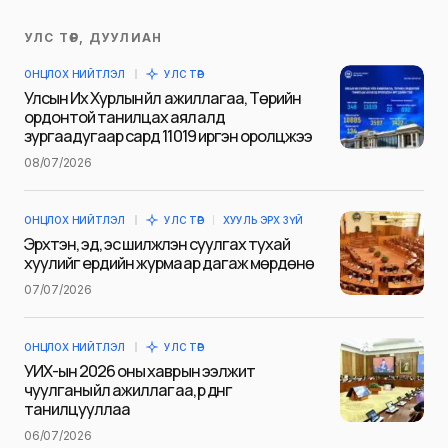
УЛС ТӨР, ДУУЛИАН
Таны имэйл хаягийг нийтлэхгүй.
ОНЦЛОХ НИЙТЛЭЛ
УЛС ТӨР
Шаардлагатай талбаруудыг
*
гэж
Улсын Их Хурлын үйл ажиллагаа, Төрийн
тэмдэглэсэн
ордонтой танилцах аялалд
зургаадугаар сард 11019 иргэн оролцжээ
Name
*
08/07/2026
ОНЦЛОХ НИЙТЛЭЛ
УЛС ТӨР
ХУУЛЬ ЭРХ ЗҮЙ
E-mail
*
Эрхтэн, эд, эс шилжүүлэн суулгах тухай
хуулийг ердийн журмаар дагаж мөрдөнө
07/07/2026
Сэтгэгдэл
*
ОНЦЛОХ НИЙТЛЭЛ
УЛС ТӨР
УИХ-ын 2026 оны хаврын ээлжит
чуулганы үйл ажиллагаа, үр дүнг
танилцууллаа
06/07/2026