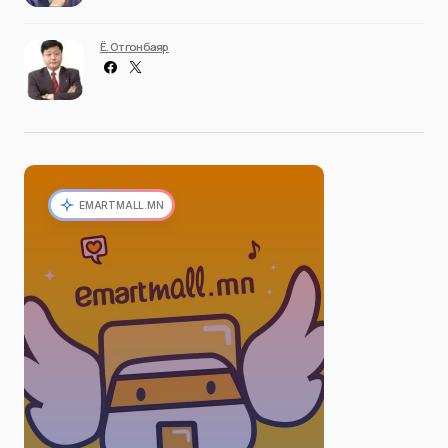
Ё. Отгонбаяр
EMARTMALL.MN