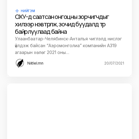
НИЙГЭМ
ОХУ-д саатсан онгоцны зорчигчдыг
хилээр нэвтрүүлж, зочид буудалд түр
байрлуулаад байна
Улаанбаатар-Челябинск-Анталъя чиглэлд нислэг
үйлдэж байсан “Аэромонголиа” компанийн А319
агаарын хөлөг 2021 оны…
Niitlel.mn
20/07/2021