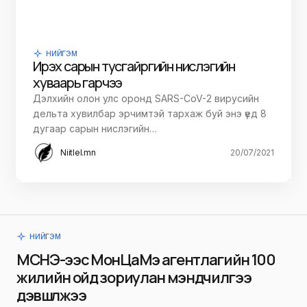
НИЙГЭМ
Ирэх сарын тусгай үүргийн нислэгийн
хуваарь гарчээ
Дэлхийн олон улс оронд SARS-CoV-2 вирусийн
дельта хувилбар эрчимтэй тархаж буй энэ үед 8
дугаар сарын нислэгийн…
Niitlel.mn
20/07/2021
НИЙГЭМ
МСНЭ-ээс МонЦаМэ агентлагийн 100
жилийн ойд зориулан мэндчилгээ
дэвшүүлжээ