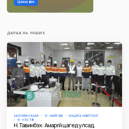
Цааш үзэх
ДАРАА НЬ УНШИХ
ЗАСГИЙН ГАЗАР
НИЙГЭМ
ОНЦЛОХ НИЙТЛЭЛ
УЛС ТӨР
Н.Тавинбэх: Амаргүй цаг үед улсад,