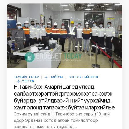
ЗАСГИЙН ГАЗАР
НИЙГЭМ
ОНЦЛОХ НИЙТЛЭЛ
УЛС ТӨР
Н.Тавинбэх: Амаргүй цаг үед улсад,
салбарт хэрэгтэй арга хэмжээг санхүүжүүлж
буй эрдэнэт үйлдвэрийн нийт уурхайчид,
хамт олонд талархаж буйгаа илэрхийлье
Эрчим хүчний сайд Н.Тавинбэх энэ сарын 19-ний
өдөр Эрдэнэт хотод албан томилолтоор
ажиллав. Томилолтын хүрээнд…