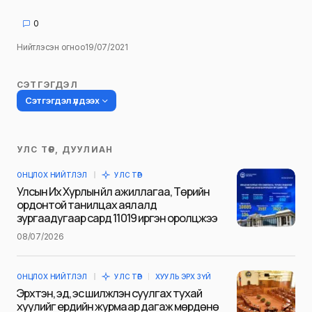
0
Нийтлэсэн огноо
19/07/2021
СЭТГЭГДЭЛ
Сэтгэгдэл үлдээх
УЛС ТӨР, ДУУЛИАН
Таны имэйл хаягийг нийтлэхгүй.
ОНЦЛОХ НИЙТЛЭЛ
УЛС ТӨР
Шаардлагатай талбаруудыг
*
гэж
Улсын Их Хурлын үйл ажиллагаа, Төрийн
тэмдэглэсэн
ордонтой танилцах аялалд
зургаадугаар сард 11019 иргэн оролцжээ
Name
*
08/07/2026
ОНЦЛОХ НИЙТЛЭЛ
УЛС ТӨР
ХУУЛЬ ЭРХ ЗҮЙ
E-mail
*
Эрхтэн, эд, эс шилжүүлэн суулгах тухай
хуулийг ердийн журмаар дагаж мөрдөнө