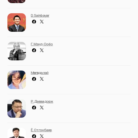
D. Sainbayar
Г. Мэнд-Ооёо
Мөнгөндалай
Р. Даваадорж
Ё. Отгонбаяр