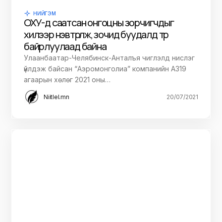
НИЙГЭМ
ОХУ-д саатсан онгоцны зорчигчдыг
хилээр нэвтрүүлж, зочид буудалд түр
байрлуулаад байна
Улаанбаатар-Челябинск-Анталъя чиглэлд нислэг
үйлдэж байсан “Аэромонголиа” компанийн А319
агаарын хөлөг 2021 оны…
Niitlel.mn
20/07/2021