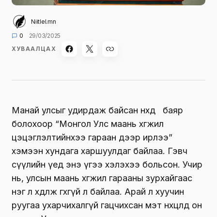
Niitlel.mn
0
29/03/2025
ХУВААЛЦАХ
Манай улсыг удирдаж байсан нөхөд баяр
болохоор “Монгол Улс маань хөгжил
цэцэглэлтийнхээ гараан дээр ирлээ”
хэмээн хундага харшуулдаг байлаа. Гэвч
сүүлийн үед энэ үгээ хэлэхээ больсон. Учир
нь, улсын маань хөгжил гарааны зурхайгаас
нэг л хөдөлж өгөхгүй л байлаа. Арай л хуучин
руугаа ухарчихалгүй гацчихсан мэт нөхцөлд он