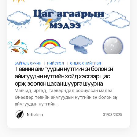
БАЙГАЛЬ ОРЧИН
НИЙСЛЭЛ
ОНЦЛОХ НИЙТЛЭЛ
Төвийн аймгуудын нутгийн зүүн болон зүүн
аймгуудын нутгийн хойд хэсгээр цас
орж, зөөлөн цасан шуурга шуурна
Малчид, иргэд, тээвэрчдэд зориулсан мэдээ:
Өнөөдөр төвийн аймгуудын нутгийн зүүн болон зүүн
аймгуудын нутгийн…
Niitlel.mn
31/03/2025