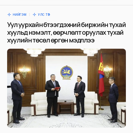
НИЙГЭМ
УЛС ТӨР
Уул уурхайн бүтээгдэхүүний биржийн тухай
хуульд нэмэлт, өөрчлөлт оруулах тухай
хуулийн төсөл өргөн мэдүүллээ