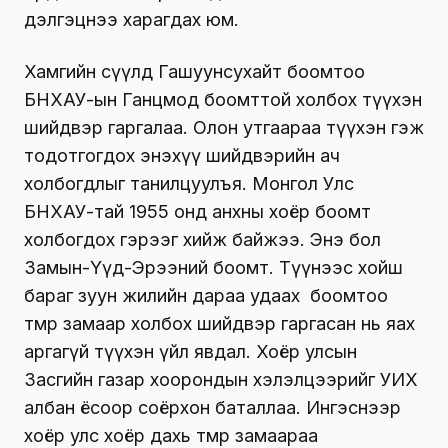
дэлгэцнээ харагдах юм.
Хамгийн сүүлд Гашуунсухайт боомтоо
БНХАУ-ын Ганцмод боомттой холбох түүхэн
шийдвэр гаргалаа. Олон утгаараа түүхэн гэж
тодотгогдох энэхүү шийдвэрийн ач
холбогдлыг танилцуулъя. Монгол Улс
БНХАУ-тай 1955 онд анхны хоёр боомт
холбогдох гэрээг хийж байжээ. Энэ бол
Замын-Үүд-Эрээний боомт. Түүнээс хойш
бараг зуун жилийн дараа удаах боомтоо
төмөр замаар холбох шийдвэр гаргасан нь яах
аргагүй түүхэн үйл явдал. Хоёр улсын
Засгийн газар хоорондын хэлэлцээрийг УИХ
албан ёсоор соёрхон баталлаа. Ингэснээр
хоёр улс хоёр дахь төмөр замаараа