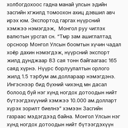
холбогдохоос гадна манай улсын эдийн
засгийн хөгжилд томоохон ахиц дэвшил авч
ирэх юм. Экспортод гаргах нүүрсний
хэмжээ нэмэгдэж, Монгол руу чиглэх
валютын урсгал өснө. “Төмөр зам ашиглалтад
орсноор Монгол Улсын боомтын хүчин чадал
хоёр дахин нэмэгдэж, нүүрсний экспорт
жилд дунджаар 83 сая тонн байгаагаас 165
саяд хүрнэ. Нүүрс борлуулалтын орлого
жилд 1.5 тэрбум ам.доллараар нэмэгдэнэ.
Ингэснээр бид бүхний чихэнд мөн дасал
болоод буй нэг хүнд ногдох дотоодын нийт
бүтээгдэхүүний хэмжээ 10.000 ам.долларт
хүрэх зорилт биелнэ” хэмээн Засгийн
газраас мэдэгдээд байна. Монгол Улсын нэг
хүнд ногдох дотоодын нийт бүтээгдэхүүн