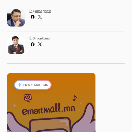
Р. Даваадорж
Ё. Отгонбаяр
EMARTMALL.MN