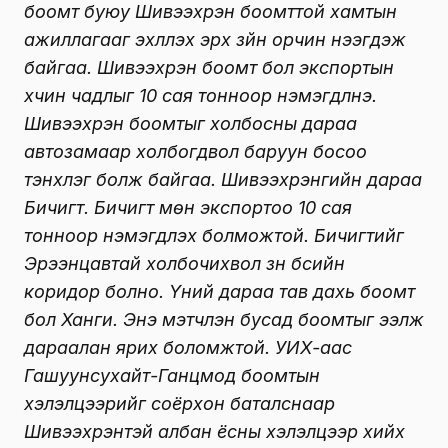
боомт буюу Шивээхүрэн боомттой хамтын
ажиллагааг эхлүүлэх эрх зүйн орчин нээгдэж
байгаа. Шивээхүрэн боомт бол экспортын
хүчин чадлыг 10 сая тонноор нэмэгдүүлнэ.
Шивээхүрэн боомтыг холбосны дараа
автозамаар холбогдвол баруун босоо
тэнхлэг болж байгаа. Шивээхүрэнгийн дараа
Бичигт. Бичигт мөн экспортоо 10 сая
тонноор нэмэгдүүлэх болможтой. Бичигтийг
Эрээнцавтай холбочихвол зүүн бүсийн
коридор болно. Үүний дараа тав дахь боомт
бол Ханги. Энэ мэтчлэн бусад боомтыг ээлж
дараалан ярих боломжтой. УИХ-аас
Гашуунсухайт-Ганцмод боомтын
хэлэлцээрийг соёрхон баталснаар
Шивээхүрэнтэй албан ёсны хэлэлцээр хийх