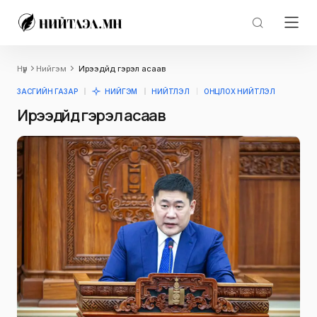
Нүүр
Нийгэм
Ирээдүйд гэрэл асаав
ЗАСГИЙН ГАЗАР
НИЙГЭМ
НИЙТЛЭЛ
ОНЦЛОХ НИЙТЛЭЛ
Ирээдүйд гэрэл асаав