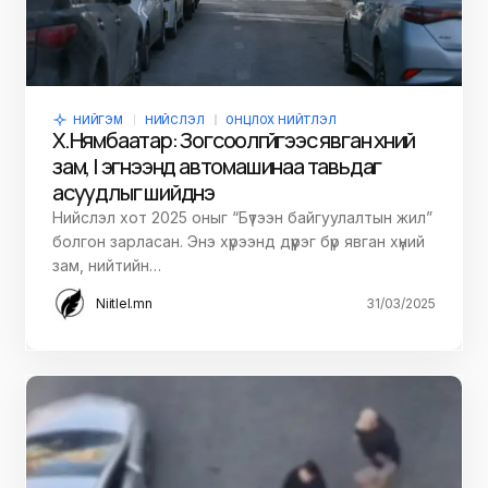
НИЙГЭМ
НИЙСЛЭЛ
ОНЦЛОХ НИЙТЛЭЛ
Х.Нямбаатар: Зогсоолгүйгээс явган хүний
зам, I эгнээнд автомашинаа тавьдаг
асуудлыг шийднэ
Нийслэл хот 2025 оныг “Бүтээн байгуулалтын жил”
болгон зарласан. Энэ хүрээнд дүүрэг бүр явган хүний
зам, нийтийн…
Niitlel.mn
31/03/2025