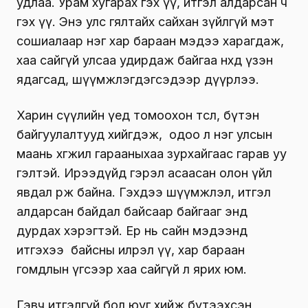
удлаа. Урам хугарах гэх үү, итгэл алдарсан ч
гэх үү. Энэ улс гялтайх сайхан зүйлгүй мэт
сошиалаар нэг хар бараан мэдээ харагдаж,
хаа сайгүй улсаа удирдаж байгаа нөхдөө үзэн
ядагсад, шүүмжлэгдэгсэдээр дүүрлээ.
Харин сүүлийн үед томоохон төсөл, бүтэн
байгуулалтууд хийгдэж, одоо л нэг улсын
маань хөгжил гарааныхаа зурхайгаас гарав уу
гэлтэй. Ирээдүйд гэрэл асаасан олон үйл
явдал өрж байна. Гэхдээ шүүмжлэл, итгэл
алдарсан байдал байсаар байгааг энд
дурдах хэрэгтэй. Ер нь сайн мэдээнд
итгэхээ байсны илрэл үү, хар бараан
гомдлын үгсээр хаа сайгүй л ярих юм.
Гэвч итгэлгүй бол юуг хийж бүтээхсэн