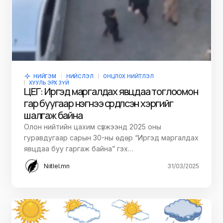
НИЙГЭМ
НИЙСЛЭЛ
ОНЦЛОХ НИЙТЛЭЛ
ХУУЛЬ ЭРХ ЗҮЙ
ЦЕГ: Иргэд маргалдах явцдаа тоглоомон
гар буугаар нэгнээ сүрдүүлсэн хэргийг
шалгаж байна
Олон нийтийн цахим сүлжээнд 2025 оны
гуравдугаар сарын 30-ны өдөр “Иргэд маргалдах
явцдаа буу гаргаж байна” гэх…
Niitlel.mn
31/03/2025