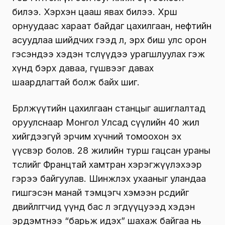
билээ. Хэрхэн цааш явах билээ. Хөрш
орнуудаас хараат байдаг цахилгаан, нефтийн
асуудлаа шийдчих гээд л, эрх биш улс орон
гэсэндээ хэдэн төслүүдээ урагшлуулах гэж
хүнд бэрх даваа, гүшвээг давах
шаардлагтай болж байх шиг.
Бөөрөлжүүтийн цахилгаан станцыг ашиглалтад
оруулснаар Монгол Улсад сүүлийн 40 жил
хийгдээгүй эрчим хүчний томоохон эх
үүсвэр болов. 28 жилийн турш гацсан ураны
төслийг Францтай хамтран хэрэгжүүлэхээр
гэрээ байгуулав. Шинжлэх ухааныг уландаа
гишгэсэн манай тэмцэгч хэмээн өөрсдийгөө
дөвийлгөгчид үүнд бас л эгдүүцуээд хэдэн
эрдэмтнээ “барьж идэх” шахаж байгаа нь