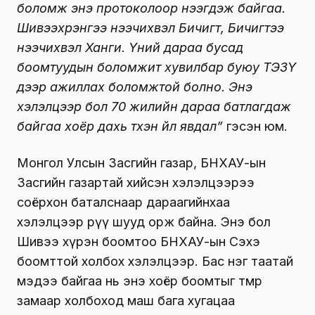
боломж энэ протоколоор нээгдэж байгаа.
Шивээхүрэнгээ нээчихвэл Бичигт, Бичигтээ
нээчихвэл Ханги. Үүний дараа бусад
боомтуудын боломжит хувилбар буюу ТЭЗҮ
дээр ажиллах боломжтой болно. Энэ
хэлэлцээр бол 70 жилийн дараа батлагдаж
байгаа хоёр дахь түүхэн үйл явдал”
гэсэн юм.
Монгол Улсын Засгийн газар, БНХАУ-ын
Засгийн газартай хийсэн хэлэлцээрээ
соёрхон баталснаар дараагийнхаа
хэлэлцээр рүү шууд орж байна. Энэ бол
Шивээ хүрэн боомтоо БНХАУ-ын Сэхэ
боомттой холбох хэлэлцээр. Бас нэг таатай
мэдээ байгаа нь энэ хоёр боомтыг төмөр
замаар холбоход маш бага хугацаа