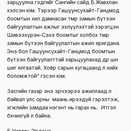
зарцуулна гэдгийг Сангийн сайд Б.Жавхлан
хэлсэн юм. Тэрээр Гашуунсухайт-Ганцмод
боомтын хил дамнасан төмөр замын бүтээн
байгуулалтын ажлыг эхлүүлэхтэй зэрэгцэн
Шивээхүрэн-Сэхэ боомтыг холбох төмөр
замын бүтээн байгуулалтын ажил яригдана.
Энэ бол Гашуунсухайт-Ганцмод боомтын
бүтээн байгуулалттай харьцуулахад өдөр шөнө
шиг ялгаатай. Хоёр сарын хугацаанд л хийх
боломжтой” гэсэн юм.
Засгийн газар энэ эрчээрээ ажиллаад л
байвал улс орны маань ирээдүй гэрэлтэж,
хөгжлийн замдаа нэгэнт нь гарах нь. Итгэл
бөхчихөөгүй л байна.
Б.Номин-Эрдэнэ