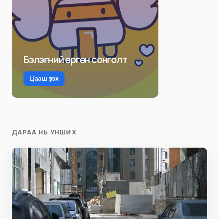
Бэлэгний өргөн сонголт
Цааш үзэх
ДАРАА НЬ УНШИХ