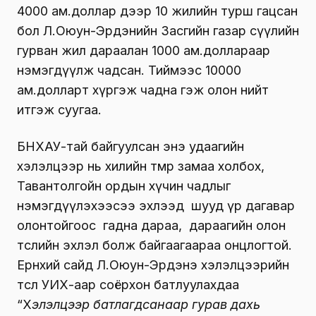
4000 ам.доллар дээр 10 жилийн турш гацсан
бол Л.Оюун-Эрдэнийн Засгийн газар сүүлийн
гурван жил дараалан 1000 ам.доллараар
нэмэгдүүлж чадсан. Тиймээс 10000
ам.долларт хүргэж чадна гэж олон нийт
итгэж суугаа.
БНХАУ-тай байгуулсан энэ удаагийн
хэлэлцээр нь хилийн төмөр замаа холбох,
Тавантолгойн ордын хүчин чадлыг
нэмэгдүүлэхээсээ эхлээд шууд үр дагавар
олонтойгоос гадна дараа, дараагийн олон
төслийн эхлэл болж байгаагаараа онцлогтой.
Ерөнхий сайд Л.Оюун-Эрдэнэ хэлэлцээрийн
төслөө УИХ-аар соёрхон батлуулахдаа
“Х
элэлцээр батлагдсанаар гурав дахь