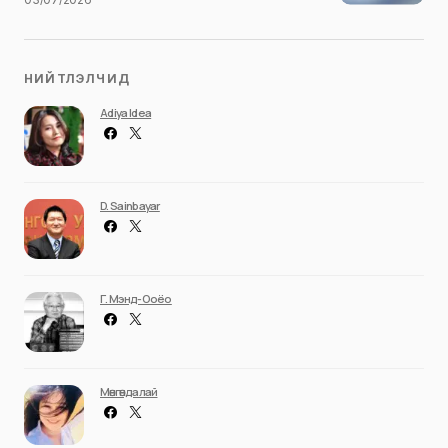
НИЙТЛЭЛЧИД
Adiya Idea
D. Sainbayar
Г. Мэнд-Ооёо
Мөнгөндалай