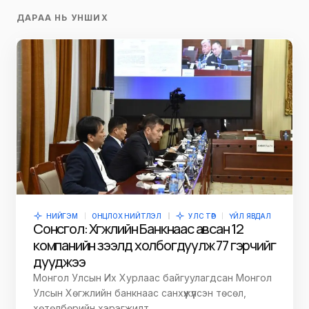
ДАРАА НЬ УНШИХ
НИЙГЭМ
ОНЦЛОХ НИЙТЛЭЛ
УЛС ТӨР
ҮЙЛ ЯВДАЛ
Сонсгол: Хөгжлийн Банкнаас авсан 12
компанийн зээлд холбогдуулж 77 гэрчийг
дууджээ
Монгол Улсын Их Хурлаас байгуулагдсан Монгол
Улсын Хөгжлийн банкнаас санхүүжүүлсэн төсөл,
хөтөлбөрийн хэрэгжилт,…