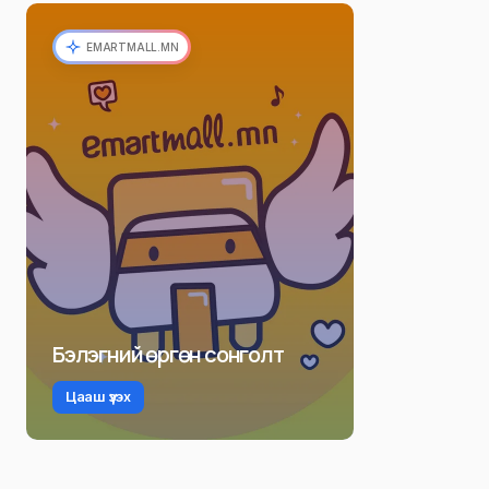
EMARTMALL.MN
Бэлэгний өргөн сонголт
Цааш үзэх