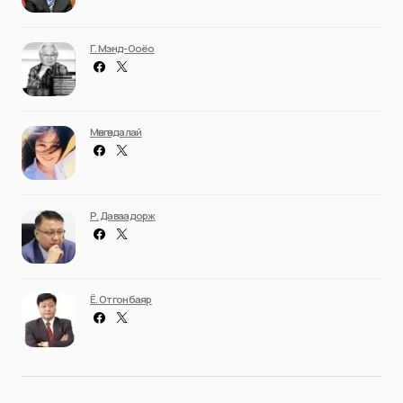
Г. Мэнд-Ооёо
Мөнгөндалай
Р. Даваадорж
Ё. Отгонбаяр