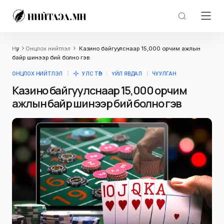
Нүүр
Онцлох нийтлэл
Казино байгуулснаар 15,000 орчим ажлын
байр шинээр бий болно гэв
ОНЦЛОХ НИЙТЛЭЛ
УЛС ТӨР
ҮЙЛ ЯВДАЛ
ЧУУЛГАН
Казино байгуулснаар 15,000 орчим
ажлын байр шинээр бий болно гэв