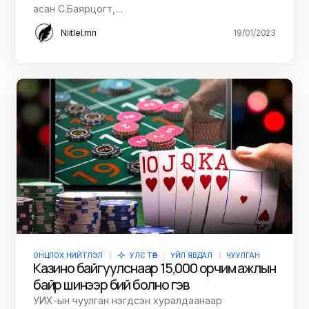
асан С.Баярцогт,…
Niitlel.mn
19/01/2023
ОНЦЛОХ НИЙТЛЭЛ
УЛС ТӨР
ҮЙЛ ЯВДАЛ
ЧУУЛГАН
Казино байгуулснаар 15,000 орчим ажлын
байр шинээр бий болно гэв
УИХ-ын чуулган нэгдсэн хуралдаанаар