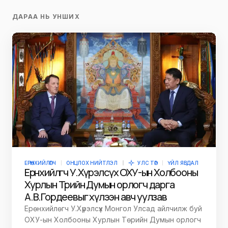
ДАРАА НЬ УНШИХ
ЕРӨНХИЙЛӨГЧ
ОНЦЛОХ НИЙТЛЭЛ
УЛС ТӨР
ҮЙЛ ЯВДАЛ
Ерөнхийлөгч У.Хүрэлсүх ОХУ-ын Холбооны
Хурлын Төрийн Думын орлогч дарга
А.В.Гордеевыг хүлээн авч уулзав
Ерөнхийлөгч У.Хүрэлсүх Монгол Улсад айлчилж буй
ОХУ-ын Холбооны Хурлын Төрийн Думын орлогч