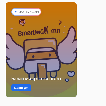
EMARTMALL.MN
Бэлэгний өргөн сонголт
Цааш үзэх