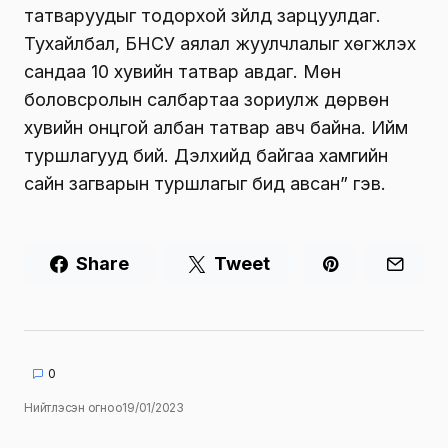
татваруудыг тодорхой зүйлд зарцуулдаг.
Тухайлбал, БНСУ аялал жуулчлалыг хөгжүүлэх
сандаа 10 хувийн татвар авдаг. Мөн
боловсролын салбартаа зориулж дөрвөн
хувийн онцгой албан татвар авч байна. Ийм
туршлагууд бий. Дэлхийд байгаа хамгийн
сайн загварын туршлагыг бид авсан” гэв.
Share
Tweet
0
Нийтлэсэн огноо
19/01/2023