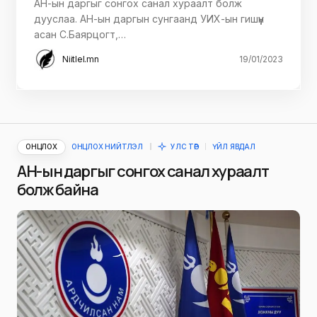
АН-ын даргыг сонгох санал хураалт болж
дууслаа. АН-ын даргын сунгаанд УИХ-ын гишүүн
асан С.Баярцогт,…
Niitlel.mn
19/01/2023
ОНЦЛОХ
ОНЦЛОХ НИЙТЛЭЛ
УЛС ТӨР
ҮЙЛ ЯВДАЛ
АН-ын даргыг сонгох санал хураалт
болж байна