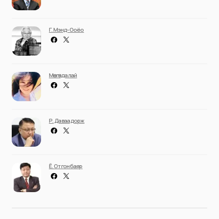
Г. Мэнд-Ооёо
Мөнгөндалай
Р. Даваадорж
Ё. Отгонбаяр