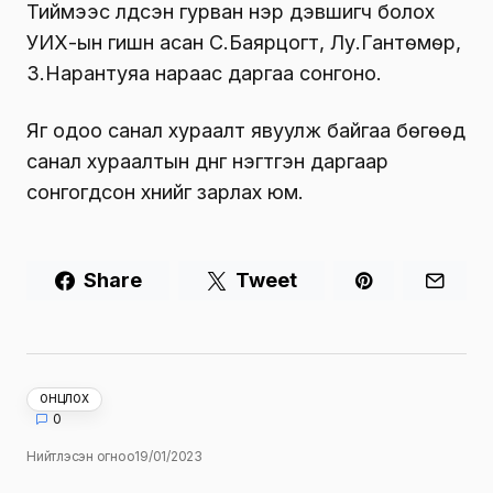
Тиймээс үлдсэн гурван нэр дэвшигч болох
УИХ-ын гишүүн асан С.Баярцогт, Лу.Гантөмөр,
З.Нарантуяа нараас даргаа сонгоно.
Яг одоо санал хураалт явуулж байгаа бөгөөд
санал хураалтын дүнг нэгтгэн даргаар
сонгогдсон хүнийг зарлах юм.
Share
Tweet
ОНЦЛОХ
0
Нийтлэсэн огноо
19/01/2023