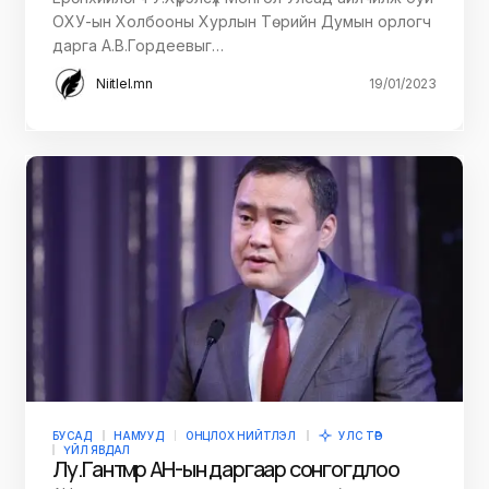
ОХУ-ын Холбооны Хурлын Төрийн Думын орлогч
дарга А.В.Гордеевыг…
Niitlel.mn
19/01/2023
БУСАД
НАМУУД
ОНЦЛОХ НИЙТЛЭЛ
УЛС ТӨР
ҮЙЛ ЯВДАЛ
Лу.Гантөмөр АН-ын даргаар сонгогдлоо