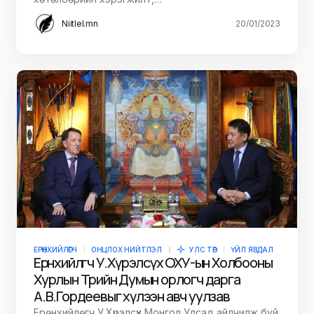
Niitlel.mn
20/01/2023
ЕРӨНХИЙЛӨГЧ
ОНЦЛОХ НИЙТЛЭЛ
УЛС ТӨР
ҮЙЛ ЯВДАЛ
Ерөнхийлөгч У.Хүрэлсүх ОХУ-ын Холбооны
Хурлын Төрийн Думын орлогч дарга
А.В.Гордеевыг хүлээн авч уулзав
Ерөнхийлөгч У.Хүрэлсүх Монгол Улсад айлчилж буй