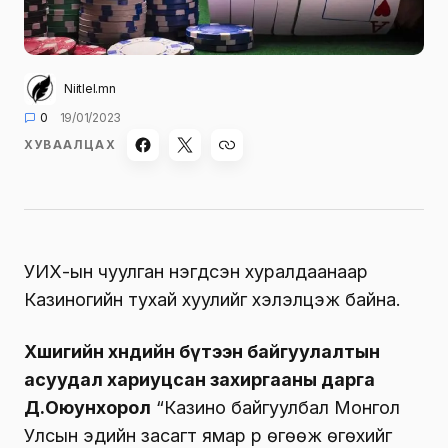
Niitlel.mn
0
19/01/2023
ХУВААЛЦАХ
УИХ-ын чуулган нэгдсэн хуралдаанаар
Казиногийн тухай хуулийг хэлэлцэж байна.
Хөшигийн хөндийн бүтээн байгуулалтын
асуудал хариуцсан захиргааны дарга
Д.Оюунхорол
“Казино байгуулбал Монгол
Улсын эдийн засагт ямар үр өгөөж өгөхийг