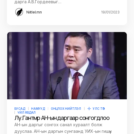
дарга А.В.Гордеевыг…
Niitlel.mn
19/01/2023
БУСАД
НАМУУД
ОНЦЛОХ НИЙТЛЭЛ
УЛС ТӨР
ҮЙЛ ЯВДАЛ
Лу.Гантөмөр АН-ын даргаар сонгогдлоо
АН-ын даргыг сонгох санал хураалт болж
дууслаа. АН-ын даргын сунгаанд УИХ-ын гишүүн