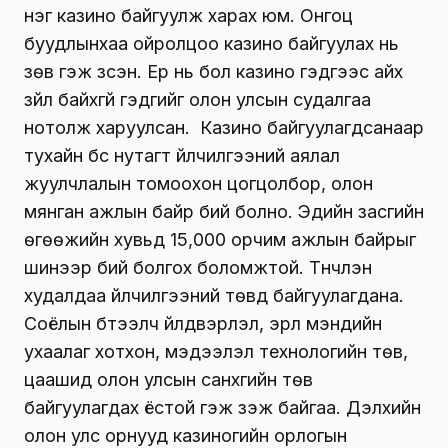
нэг казино байгуулж харах юм. Онгоц
буудлынхаа ойролцоо казино байгуулах нь
зөв гэж үзсэн. Ер нь бол казино гэдгээс айх
зүйл байхгүй гэдгийг олон улсын судалгаа
нотолж харуулсан. Казино байгуулагдсанаар
тухайн бүс нутагт үйлчилгээний аялал
жуулчлалын томоохон цогцолбор, олон
мянган ажлын байр бий болно. Эдийн засгийн
өгөөжийн хувьд 15,000 орчим ажлын байрыг
шинээр бий болгох боломжтой. Түүнчлэн
худалдаа үйлчилгээний төвүүд байгуулагдана.
Соёлын бүтээлч үйлдвэрлэл, эрүүл мэндийн
ухаалаг хотхон, мэдээлэл технологийн төв,
цаашид олон улсын санхүүгийн төв
байгуулагдах ёстой гэж үзэж байгаа. Дэлхийн
олон улс орнууд казиногийн орлогын