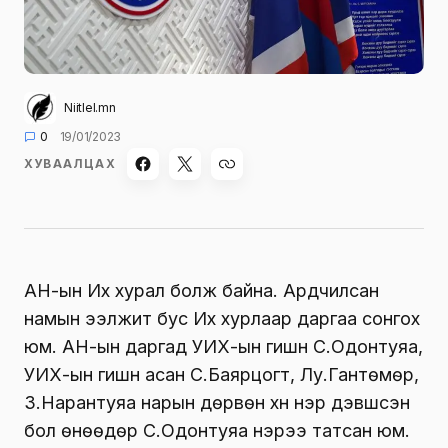
Niitlel.mn
0
19/01/2023
ХУВААЛЦАХ
АН-ын Их хурал болж байна. Ардчилсан
намын ээлжит бус Их хурлаар даргаа сонгох
юм. АН-ын даргад УИХ-ын гишүүн С.Одонтуяа,
УИХ-ын гишүүн асан С.Баярцогт, Лу.Гантөмөр,
З.Нарантуяа нарын дөрвөн хүн нэр дэвшсэн
бол өнөөдөр С.Одонтуяа нэрээ татсан юм.